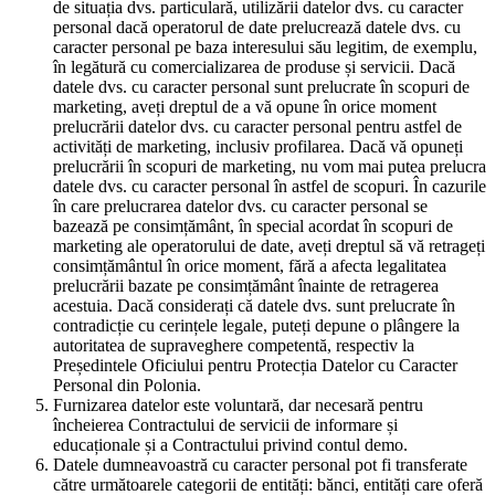
de situația dvs. particulară, utilizării datelor dvs. cu caracter
personal dacă operatorul de date prelucrează datele dvs. cu
caracter personal pe baza interesului său legitim, de exemplu,
în legătură cu comercializarea de produse și servicii. Dacă
datele dvs. cu caracter personal sunt prelucrate în scopuri de
marketing, aveți dreptul de a vă opune în orice moment
prelucrării datelor dvs. cu caracter personal pentru astfel de
activități de marketing, inclusiv profilarea. Dacă vă opuneți
prelucrării în scopuri de marketing, nu vom mai putea prelucra
datele dvs. cu caracter personal în astfel de scopuri. În cazurile
în care prelucrarea datelor dvs. cu caracter personal se
bazează pe consimțământ, în special acordat în scopuri de
marketing ale operatorului de date, aveți dreptul să vă retrageți
consimțământul în orice moment, fără a afecta legalitatea
prelucrării bazate pe consimțământ înainte de retragerea
acestuia. Dacă considerați că datele dvs. sunt prelucrate în
contradicție cu cerințele legale, puteți depune o plângere la
autoritatea de supraveghere competentă, respectiv la
Președintele Oficiului pentru Protecția Datelor cu Caracter
Personal din Polonia.
Furnizarea datelor este voluntară, dar necesară pentru
încheierea Contractului de servicii de informare și
educaționale și a Contractului privind contul demo.
Datele dumneavoastră cu caracter personal pot fi transferate
către următoarele categorii de entități: bănci, entități care oferă