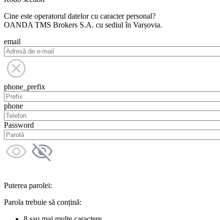
Cine este operatorul datelor cu caracter personal?
OANDA TMS Brokers S.A. cu sediul în Varșovia.
email
phone_prefix
phone
Password
Puterea parolei:
Parola trebuie să conțină:
8 sau mai multe caractere