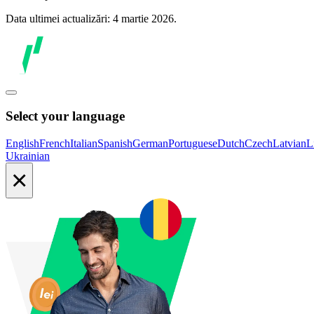
Data ultimei actualizări: 4 martie 2026.
Select your language
English
French
Italian
Spanish
German
Portuguese
Dutch
Czech
Latvian
L
Ukrainian
×