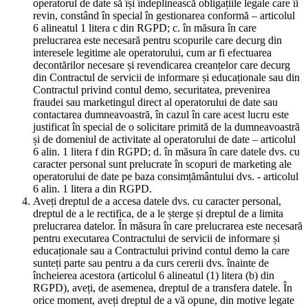
operatorul de date să își îndeplinească obligațiile legale care îi
revin, constând în special în gestionarea conformă – articolul
6 alineatul 1 litera c din RGPD; c. în măsura în care
prelucrarea este necesară pentru scopurile care decurg din
interesele legitime ale operatorului, cum ar fi efectuarea
decontărilor necesare și revendicarea creanțelor care decurg
din Contractul de servicii de informare și educaționale sau din
Contractul privind contul demo, securitatea, prevenirea
fraudei sau marketingul direct al operatorului de date sau
contactarea dumneavoastră, în cazul în care acest lucru este
justificat în special de o solicitare primită de la dumneavoastră
și de domeniul de activitate al operatorului de date – articolul
6 alin. 1 litera f din RGPD; d. în măsura în care datele dvs. cu
caracter personal sunt prelucrate în scopuri de marketing ale
operatorului de date pe baza consimțământului dvs. - articolul
6 alin. 1 litera a din RGPD.
Aveți dreptul de a accesa datele dvs. cu caracter personal,
dreptul de a le rectifica, de a le șterge și dreptul de a limita
prelucrarea datelor. În măsura în care prelucrarea este necesară
pentru executarea Contractului de servicii de informare și
educaționale sau a Contractului privind contul demo la care
sunteți parte sau pentru a da curs cererii dvs. înainte de
încheierea acestora (articolul 6 alineatul (1) litera (b) din
RGPD), aveți, de asemenea, dreptul de a transfera datele. În
orice moment, aveți dreptul de a vă opune, din motive legate