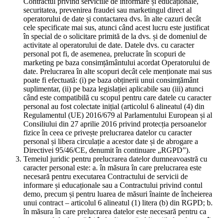
Contractul privind serviciile de informare și educaționale,
securitatea, prevenirea fraudei sau marketingul direct al
operatorului de date și contactarea dvs. în alte cazuri decât
cele specificate mai sus, atunci când acest lucru este justificat
în special de o solicitare primită de la dvs. și de domeniul de
activitate al operatorului de date. Datele dvs. cu caracter
personal pot fi, de asemenea, prelucrate în scopuri de
marketing pe baza consimțământului acordat Operatorului de
date. Prelucrarea în alte scopuri decât cele menționate mai sus
poate fi efectuată: (i) pe baza obținerii unui consimțământ
suplimentar, (ii) pe baza legislației aplicabile sau (iii) atunci
când este compatibilă cu scopul pentru care datele cu caracter
personal au fost colectate inițial (articolul 6 alineatul (4) din
Regulamentul (UE) 2016/679 al Parlamentului European și al
Consiliului din 27 aprilie 2016 privind protecția persoanelor
fizice în ceea ce privește prelucrarea datelor cu caracter
personal și libera circulație a acestor date și de abrogare a
Directivei 95/46/CE, denumit în continuare „RGPD”).
Temeiul juridic pentru prelucrarea datelor dumneavoastră cu
caracter personal este: a. în măsura în care prelucrarea este
necesară pentru executarea Contractului de servicii de
informare și educaționale sau a Contractului privind contul
demo, precum și pentru luarea de măsuri înainte de încheierea
unui contract – articolul 6 alineatul (1) litera (b) din RGPD; b.
în măsura în care prelucrarea datelor este necesară pentru ca