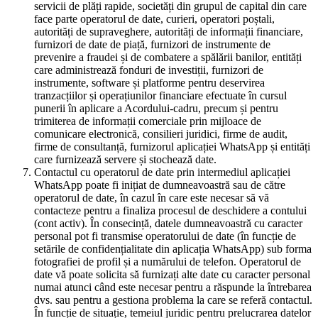
servicii de plăți rapide, societăți din grupul de capital din care
face parte operatorul de date, curieri, operatori poștali,
autorități de supraveghere, autorități de informații financiare,
furnizori de date de piață, furnizori de instrumente de
prevenire a fraudei și de combatere a spălării banilor, entități
care administrează fonduri de investiții, furnizori de
instrumente, software și platforme pentru deservirea
tranzacțiilor și operațiunilor financiare efectuate în cursul
punerii în aplicare a Acordului-cadru, precum și pentru
trimiterea de informații comerciale prin mijloace de
comunicare electronică, consilieri juridici, firme de audit,
firme de consultanță, furnizorul aplicației WhatsApp și entități
care furnizează servere și stochează date.
Contactul cu operatorul de date prin intermediul aplicației
WhatsApp poate fi inițiat de dumneavoastră sau de către
operatorul de date, în cazul în care este necesar să vă
contacteze pentru a finaliza procesul de deschidere a contului
(cont activ). În consecință, datele dumneavoastră cu caracter
personal pot fi transmise operatorului de date (în funcție de
setările de confidențialitate din aplicația WhatsApp) sub forma
fotografiei de profil și a numărului de telefon. Operatorul de
date vă poate solicita să furnizați alte date cu caracter personal
numai atunci când este necesar pentru a răspunde la întrebarea
dvs. sau pentru a gestiona problema la care se referă contactul.
În funcție de situație, temeiul juridic pentru prelucrarea datelor