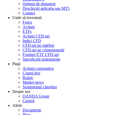
Opțiuni de depunere
Descărcați aplicația sau MT5
Contact
Unde să investești
Forex
Acțiuni
ETFs
Acțiuni CFD-uri
Indici CFD
CFD-uri pe mărfuri
CFD-uri pe criptomonede
Fonduri ETF CFD-uri
Specificații instrumente
Piață
Acțiuni corporative
Cotații live
Rulaje
Market news
Sentimentul clienților
Despre noi
OANDA Group
Carieră
Altele
Documente
Blog