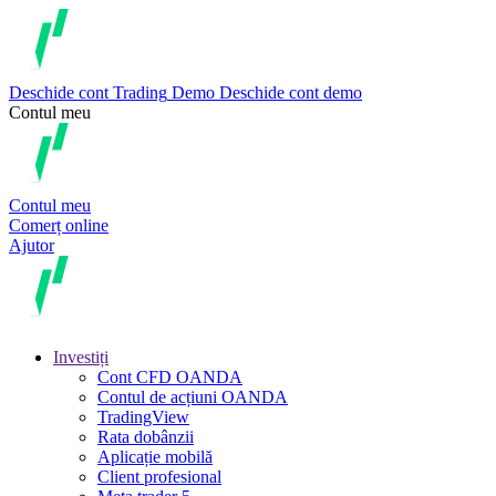
Deschide cont
Trading
Demo
Deschide cont demo
Contul meu
Contul meu
Comerț online
Ajutor
Investiți
Cont CFD OANDA
Contul de acțiuni OANDA
TradingView
Rata dobânzii
Aplicație mobilă
Client profesional