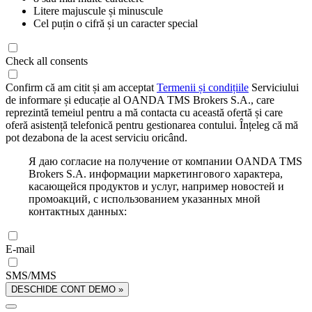
Litere majuscule și minuscule
Cel puțin o cifră și un caracter special
Check all consents
Confirm că am citit și am acceptat
Termenii și condițiile
Serviciului
de informare și educație al OANDA TMS Brokers S.A., care
reprezintă temeiul pentru a mă contacta cu această ofertă și care
oferă asistență telefonică pentru gestionarea contului. Înțeleg că mă
pot dezabona de la acest serviciu oricând.
Я даю согласие на получение от компании OANDA TMS
Brokers S.A. информации маркетингового характера,
касающейся продуктов и услуг, например новостей и
промоакций, с использованием указанных мной
контактных данных:
E-mail
SMS/MMS
DESCHIDE CONT DEMO »