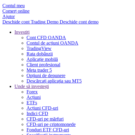
Contul meu
Comerț online
Ajutor
Deschide cont
Trading
Demo
Deschide cont demo
Investiți
Cont CFD OANDA
Contul de acțiuni OANDA
TradingView
Rata dobânzii
Aplicație mobilă
Client profesional
Meta trader 5
Opțiuni de depunere
Descărcați aplicația sau MT5
Unde să investești
Forex
Acțiuni
ETFs
Acțiuni CFD-uri
Indici CFD
CFD-uri pe mărfuri
CFD-uri pe criptomonede
Fonduri ETF CFD-uri