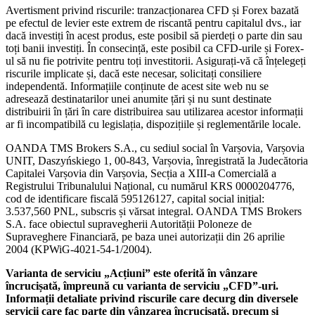
Avertisment privind riscurile: tranzacționarea CFD și Forex bazată
pe efectul de levier este extrem de riscantă pentru capitalul dvs., iar
dacă investiți în acest produs, este posibil să pierdeți o parte din sau
toți banii investiți. În consecință, este posibil ca CFD-urile și Forex-
ul să nu fie potrivite pentru toți investitorii. Asigurați-vă că înțelegeți
riscurile implicate și, dacă este necesar, solicitați consiliere
independentă. Informațiile conținute de acest site web nu se
adresează destinatarilor unei anumite țări și nu sunt destinate
distribuirii în țări în care distribuirea sau utilizarea acestor informații
ar fi incompatibilă cu legislația, dispozițiile și reglementările locale.
OANDA TMS Brokers S.A., cu sediul social în Varșovia, Varșovia
UNIT, Daszyńskiego 1, 00-843, Varșovia, înregistrată la Judecătoria
Capitalei Varșovia din Varșovia, Secția a XIII-a Comercială a
Registrului Tribunalului Național, cu numărul KRS 0000204776,
cod de identificare fiscală 595126127, capital social inițial:
3.537,560 PNL, subscris și vărsat integral. OANDA TMS Brokers
S.A. face obiectul supravegherii Autorității Poloneze de
Supraveghere Financiară, pe baza unei autorizații din 26 aprilie
2004 (KPWiG-4021-54-1/2004).
Varianta de serviciu „Acțiuni” este oferită în vânzare
încrucișată, împreună cu varianta de serviciu „CFD”-uri.
Informații detaliate privind riscurile care decurg din diversele
servicii care fac parte din vânzarea încrucișată, precum și