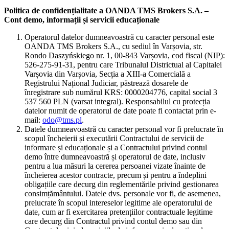
Politica de confidențialitate a OANDA TMS Brokers S.A. –
Cont demo, informații și servicii educaționale
Operatorul datelor dumneavoastră cu caracter personal este
OANDA TMS Brokers S.A., cu sediul în Varșovia, str.
Rondo Daszyńskiego nr. 1, 00-843 Varșovia, cod fiscal (NIP):
526-275-91-31, pentru care Tribunalul Districtual al Capitalei
Varșovia din Varșovia, Secția a XIII-a Comercială a
Registrului Național Judiciar, păstrează dosarele de
înregistrare sub numărul KRS: 0000204776, capital social 3
537 560 PLN (varsat integral). Responsabilul cu protecția
datelor numit de operatorul de date poate fi contactat prin e-
mail:
odo@tms.pl
.
Datele dumneavoastră cu caracter personal vor fi prelucrate în
scopul încheierii și executării Contractului de servicii de
informare și educaționale și a Contractului privind contul
demo între dumneavoastră și operatorul de date, inclusiv
pentru a lua măsuri la cererea persoanei vizate înainte de
încheierea acestor contracte, precum și pentru a îndeplini
obligațiile care decurg din reglementările privind gestionarea
consimțământului. Datele dvs. personale vor fi, de asemenea,
prelucrate în scopul intereselor legitime ale operatorului de
date, cum ar fi exercitarea pretențiilor contractuale legitime
care decurg din Contractul privind contul demo sau din