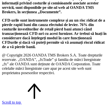
informații privind costurile și comisioanele asociate acestor
servicii, sunt disponibile pe site-ul web al OANDA TMS
Brokers, în secțiunea „Documente”.
CFD-urile sunt instrumente complexe și au un risc ridicat de a
pierde rapid bani din cauza efectului de levier. 76% din
conturile investitorilor de retail pierd bani atunci când
tranzacționează CFD-uri cu acest furnizor. Ar trebui să luați în
considerare dacă înțelegeți modul în care funcționează
CFDurile și dacă vă puteți permite să vă asumați riscul ridicat
de a vă pierde banii.
@ Copyright 2026 OANDA TMS Brokers S.A. Toate drepturile
rezervate. „OANDA”, „fxTrade” și familia de mărci înregistrate
„fx” ale OANDA sunt deținute de OANDA Corporation. Toate
celelalte mărci înregistrate care apar pe acest site web sunt
proprietatea posesorilor respectivi.
Scroll to top