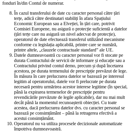
fonduri în/din Contul de numerar.
În cazul transferului de date cu caracter personal către țări
terțe, adică către destinatari stabiliți în afara Spațiului
Economic European sau a Elveției, în țări care, potrivit
Comisiei Europene, nu asigură o protecție suficientă a datelor
(țări terțe care nu asigură un nivel adecvat de protecție),
operatorul de date efectuează transferul utilizând mecanisme
conforme cu legislația aplicabilă, printre care se numără,
printre altele, „clauzele contractuale standard” ale UE.
Datele dumneavoastră cu caracter personal vor fi stocate pe
durata Contractului de servicii de informare și educație sau a
Contractului privind contul demo, precum și după încetarea
acestora, pe durata termenului de prescripție prevăzut de lege.
În măsura în care prelucrarea datelor se bazează pe interesul
legitim al operatorului, datele vor fi prelucrate pe durata
necesară pentru urmărirea acestor interese legitime (în special,
până la expirarea termenelor de prescripție pentru
revendicările prevăzute de legile aplicabile), dar nu mai mult
decât până la momentul recunoașterii obiecției. Cu toate
acestea, dacă prelucrarea datelor dvs. cu caracter personal se
bazează pe consimțământ – până la retragerea efectivă a
acestui consimțământ.
Operatorul nu va utiliza procesele decizionale automatizate
împotriva dumneavoastră.