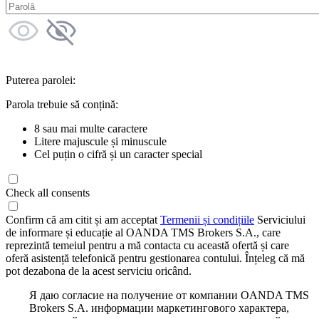
Puterea parolei:
Parola trebuie să conțină:
8 sau mai multe caractere
Litere majuscule și minuscule
Cel puțin o cifră și un caracter special
Check all consents
Confirm că am citit și am acceptat
Termenii și condițiile
Serviciului
de informare și educație al OANDA TMS Brokers S.A., care
reprezintă temeiul pentru a mă contacta cu această ofertă și care
oferă asistență telefonică pentru gestionarea contului. Înțeleg că mă
pot dezabona de la acest serviciu oricând.
Я даю согласие на получение от компании OANDA TMS
Brokers S.A. информации маркетингового характера,