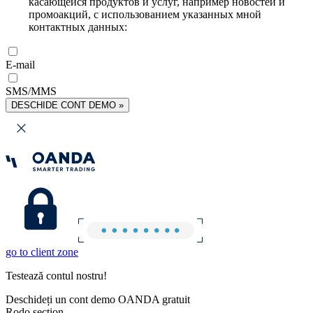
касающейся продуктов и услуг, например новостей и
промоакций, с использованием указанных мной
контактных данных:
E-mail
SMS/MMS
DESCHIDE CONT DEMO »
go to client zone
Testează contul nostru!
Deschideți un cont demo OANDA gratuit
Rodo section