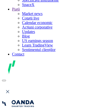
Specificații instrumente
SpaceX
Piață
Market news
Cotații live
Calendar economic
Acțiuni corporative
Updates
Blog
US earnings season
Learn TradingView
Sentimentul clienților
Contact