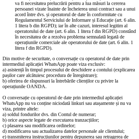
va fi necesitatea prelucrării pentru a lua măsuri la cererea
persoanei vizate înainte de încheierea unui contract sau a unui
acord între dvs. și operatorul de date în conformitate cu
Regulamentul Serviciului de Informare și Educație (art. 6 alin.
1 litera b din RGPD); iar în alte cazuri, interesul legitim al
operatorului de date (art. 6 alin. 1 litera f din RGPD) constând
în necesitatea de a rezolva problema semnalată legată de
operațiunile comerciale ale operatorului de date (art. 6 alin. 1
litera f din RGPD).
Din motive de securitate, o conversație cu operatorul de date prin
intermediul aplicației WhatsApp poate viza exclusiv:
a) asistență în timpul procesului de deschidere a contului (explicarea
pașilor care alcătuiesc procedura de înregistrare);
b) oferirea de răspunsuri la întrebările clienților cu privire la
operațiunile OANDA.
O conversație cu operatorul de date prin intermediul aplicației
WhatsApp nu va conține niciodată linkuri sau atașamente și nu va
viza, printre altele:
a) soldul fondurilor dvs. din Contul de numerar;
b) orice aspecte legate de executarea tranzacțiilor;
c) plasarea sau modificarea ordinelor;
d) modificarea sau actualizarea datelor personale ale clientului;
e) transmiterea instrucțiunilor pentru depunerea sau retragerea de