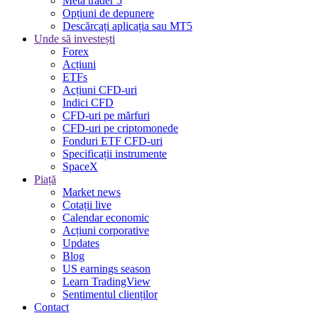
Meta trader 5
Opțiuni de depunere
Descărcați aplicația sau MT5
Unde să investești
Forex
Acțiuni
ETFs
Acțiuni CFD-uri
Indici CFD
CFD-uri pe mărfuri
CFD-uri pe criptomonede
Fonduri ETF CFD-uri
Specificații instrumente
SpaceX
Piață
Market news
Cotații live
Calendar economic
Acțiuni corporative
Updates
Blog
US earnings season
Learn TradingView
Sentimentul clienților
Contact