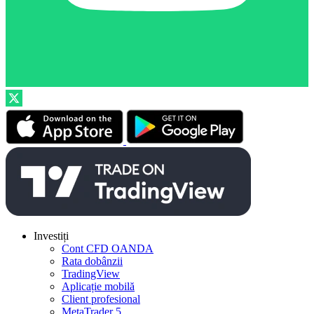
Investiți
Cont CFD OANDA
Rata dobânzii
TradingView
Aplicație mobilă
Client profesional
MetaTrader 5