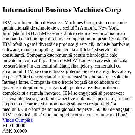
International Business Machines Corp
IBM, sau International Business Machines Corp, este o companie
multinațională de tehnologie cu sediul în Armonk, New York.
Înființată în 1911, IBM este una dintre cele mai vechi și mai mari
companii de tehnologie din lume, cu operațiuni în peste 170 de țări.
IBM oferă o gamă diversă de produse și servicii, inclusiv hardware,
software, cloud computing, inteligență artificială și servicii de
consultanță. Compania este renumită pentru tehnologiile sale
inovatoare, cum ar fi platforma IBM Watson AI, care este utilizată
pe scară largă în domeniul sănătății, finanțelor și comerțului cu
amănuntul. IBM se concentrează puternic pe cercetare și dezvoltare,
cu peste 3.000 de cercetători care lucrează în laboratoarele sale din
întreaga lume. Compania are o istorie bogată de colaborare cu
guverne, întreprinderi și organizații pentru a rezolva probleme
complexe și a stimula inovarea. IBM se angajează să promoveze
sustenabilitatea și și-a stabilit obiective ambițioase pentru a-și reduce
amprenta de carbon și a promova gestionarea responsabilă a
mediului. Cu o forță de muncă globală de peste 350.000 de angajați,
IBM se dedică utilizării tehnologiei pentru a crea o lume mai bună.
Vinde
Cumpără
BID
0.0000
ASK
0.0000