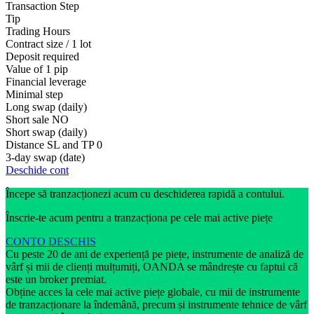
Transaction Step
Tip
Trading Hours
Contract size / 1 lot
Deposit required
Value of 1 pip
Financial leverage
Minimal step
Long swap (daily)
Short sale
NO
Short swap (daily)
Distance SL and TP
0
3-day swap (date)
Deschide cont
Începe să tranzacționezi acum cu deschiderea rapidă a contului.
Înscrie-te acum pentru a tranzacționa pe cele mai active piețe
CONTO DESCHIS
Cu peste 20 de ani de experiență pe piețe, instrumente de analiză de
vârf și mii de clienți mulțumiți, OANDA se mândrește cu faptul că
este un broker premiat.
Obține acces la cele mai active piețe globale, cu mii de instrumente
de tranzacționare la îndemână, precum și instrumente tehnice de vârf