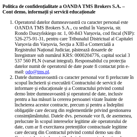
Politica de confidențialitate a OANDA TMS Brokers S.A. –
Cont demo, informații și servicii educaționale
Operatorul datelor dumneavoastră cu caracter personal este
OANDA TMS Brokers S.A., cu sediul în Varșovia, str.
Rondo Daszyńskiego nr. 1, 00-843 Varșovia, cod fiscal (NIP):
526-275-91-31, pentru care Tribunalul Districtual al Capitalei
Varșovia din Varșovia, Secția a XIII-a Comercială a
Registrului Național Judiciar, păstrează dosarele de
înregistrare sub numărul KRS: 0000204776, capital social 3
537 560 PLN (varsat integral). Responsabilul cu protecția
datelor numit de operatorul de date poate fi contactat prin e-
mail:
odo@tms.pl
.
Datele dumneavoastră cu caracter personal vor fi prelucrate în
scopul încheierii și executării Contractului de servicii de
informare și educaționale și a Contractului privind contul
demo între dumneavoastră și operatorul de date, inclusiv
pentru a lua măsuri la cererea persoanei vizate înainte de
încheierea acestor contracte, precum și pentru a îndeplini
obligațiile care decurg din reglementările privind gestionarea
consimțământului. Datele dvs. personale vor fi, de asemenea,
prelucrate în scopul intereselor legitime ale operatorului de
date, cum ar fi exercitarea pretențiilor contractuale legitime
care decurg din Contractul privind contul demo sau din