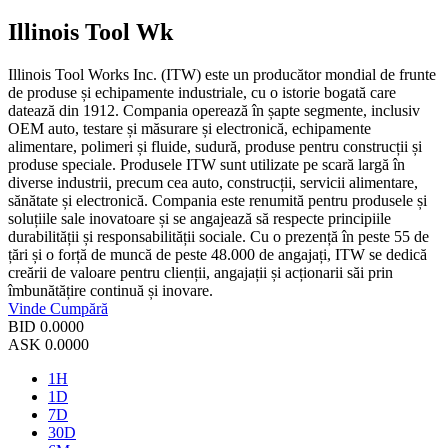
Illinois Tool Wk
Illinois Tool Works Inc. (ITW) este un producător mondial de frunte
de produse și echipamente industriale, cu o istorie bogată care
datează din 1912. Compania operează în șapte segmente, inclusiv
OEM auto, testare și măsurare și electronică, echipamente
alimentare, polimeri și fluide, sudură, produse pentru construcții și
produse speciale. Produsele ITW sunt utilizate pe scară largă în
diverse industrii, precum cea auto, construcții, servicii alimentare,
sănătate și electronică. Compania este renumită pentru produsele și
soluțiile sale inovatoare și se angajează să respecte principiile
durabilității și responsabilității sociale. Cu o prezență în peste 55 de
țări și o forță de muncă de peste 48.000 de angajați, ITW se dedică
creării de valoare pentru clienții, angajații și acționarii săi prin
îmbunătățire continuă și inovare.
Vinde
Cumpără
BID
0.0000
ASK
0.0000
1H
1D
7D
30D