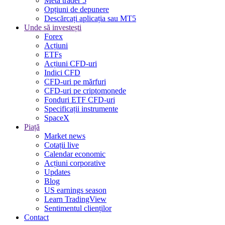
Meta trader 5
Opțiuni de depunere
Descărcați aplicația sau MT5
Unde să investești
Forex
Acțiuni
ETFs
Acțiuni CFD-uri
Indici CFD
CFD-uri pe mărfuri
CFD-uri pe criptomonede
Fonduri ETF CFD-uri
Specificații instrumente
SpaceX
Piață
Market news
Cotații live
Calendar economic
Acțiuni corporative
Updates
Blog
US earnings season
Learn TradingView
Sentimentul clienților
Contact