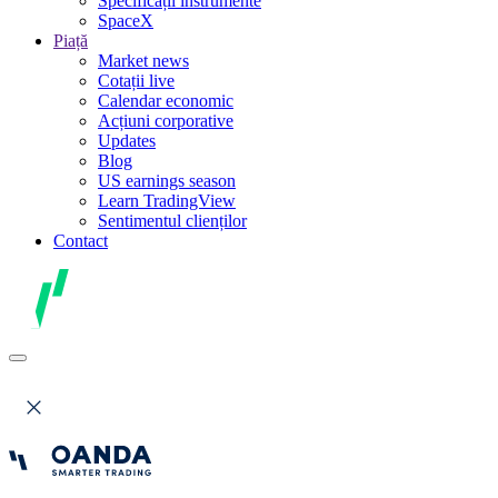
Specificații instrumente
SpaceX
Piață
Market news
Cotații live
Calendar economic
Acțiuni corporative
Updates
Blog
US earnings season
Learn TradingView
Sentimentul clienților
Contact