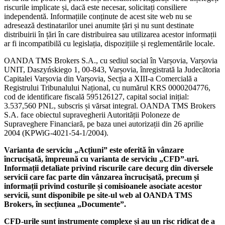
riscurile implicate și, dacă este necesar, solicitați consiliere
independentă. Informațiile conținute de acest site web nu se
adresează destinatarilor unei anumite țări și nu sunt destinate
distribuirii în țări în care distribuirea sau utilizarea acestor informații
ar fi incompatibilă cu legislația, dispozițiile și reglementările locale.
OANDA TMS Brokers S.A., cu sediul social în Varșovia, Varșovia
UNIT, Daszyńskiego 1, 00-843, Varșovia, înregistrată la Judecătoria
Capitalei Varșovia din Varșovia, Secția a XIII-a Comercială a
Registrului Tribunalului Național, cu numărul KRS 0000204776,
cod de identificare fiscală 595126127, capital social inițial:
3.537,560 PNL, subscris și vărsat integral. OANDA TMS Brokers
S.A. face obiectul supravegherii Autorității Poloneze de
Supraveghere Financiară, pe baza unei autorizații din 26 aprilie
2004 (KPWiG-4021-54-1/2004).
Varianta de serviciu „Acțiuni” este oferită în vânzare
încrucișată, împreună cu varianta de serviciu „CFD”-uri.
Informații detaliate privind riscurile care decurg din diversele
servicii care fac parte din vânzarea încrucișată, precum și
informații privind costurile și comisioanele asociate acestor
servicii, sunt disponibile pe site-ul web al OANDA TMS
Brokers, în secțiunea „Documente”.
CFD-urile sunt instrumente complexe și au un risc ridicat de a