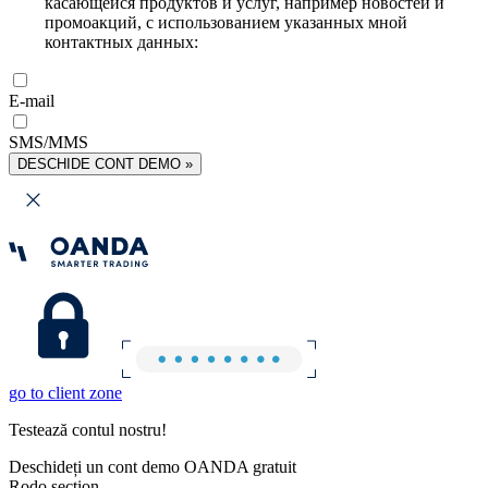
касающейся продуктов и услуг, например новостей и
промоакций, с использованием указанных мной
контактных данных:
E-mail
SMS/MMS
DESCHIDE CONT DEMO »
go to client zone
Testează contul nostru!
Deschideți un cont demo OANDA gratuit
Rodo section