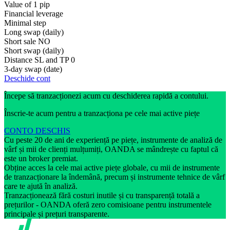
Value of 1 pip
Financial leverage
Minimal step
Long swap (daily)
Short sale
NO
Short swap (daily)
Distance SL and TP
0
3-day swap (date)
Deschide cont
Începe să tranzacționezi acum cu deschiderea rapidă a contului.
Înscrie-te acum pentru a tranzacționa pe cele mai active piețe
CONTO DESCHIS
Cu peste 20 de ani de experiență pe piețe, instrumente de analiză de
vârf și mii de clienți mulțumiți, OANDA se mândrește cu faptul că
este un broker premiat.
Obține acces la cele mai active piețe globale, cu mii de instrumente
de tranzacționare la îndemână, precum și instrumente tehnice de vârf
care te ajută în analiză.
Tranzacționează fără costuri inutile și cu transparență totală a
prețurilor - OANDA oferă zero comisioane pentru instrumentele
principale și prețuri transparente.