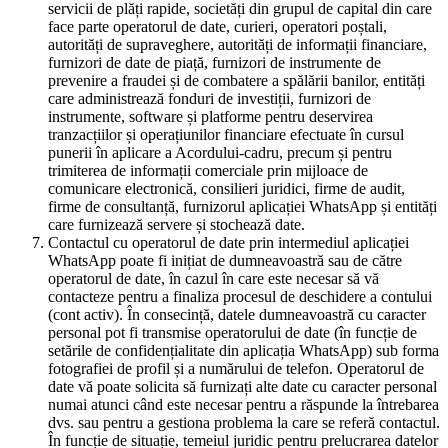
servicii de plăți rapide, societăți din grupul de capital din care
face parte operatorul de date, curieri, operatori poștali,
autorități de supraveghere, autorități de informații financiare,
furnizori de date de piață, furnizori de instrumente de
prevenire a fraudei și de combatere a spălării banilor, entități
care administrează fonduri de investiții, furnizori de
instrumente, software și platforme pentru deservirea
tranzacțiilor și operațiunilor financiare efectuate în cursul
punerii în aplicare a Acordului-cadru, precum și pentru
trimiterea de informații comerciale prin mijloace de
comunicare electronică, consilieri juridici, firme de audit,
firme de consultanță, furnizorul aplicației WhatsApp și entități
care furnizează servere și stochează date.
Contactul cu operatorul de date prin intermediul aplicației
WhatsApp poate fi inițiat de dumneavoastră sau de către
operatorul de date, în cazul în care este necesar să vă
contacteze pentru a finaliza procesul de deschidere a contului
(cont activ). În consecință, datele dumneavoastră cu caracter
personal pot fi transmise operatorului de date (în funcție de
setările de confidențialitate din aplicația WhatsApp) sub forma
fotografiei de profil și a numărului de telefon. Operatorul de
date vă poate solicita să furnizați alte date cu caracter personal
numai atunci când este necesar pentru a răspunde la întrebarea
dvs. sau pentru a gestiona problema la care se referă contactul.
În funcție de situație, temeiul juridic pentru prelucrarea datelor