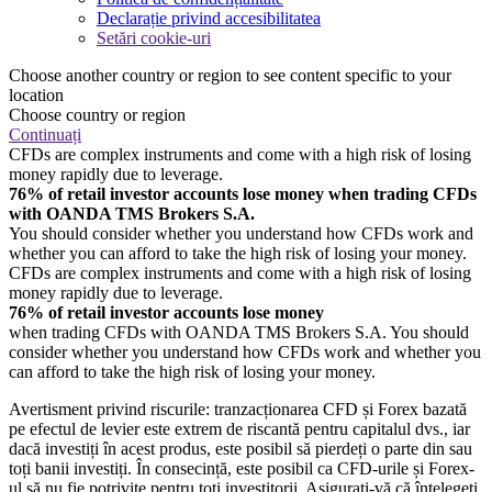
Declarație privind accesibilitatea
Setări cookie-uri
Choose another country or region to see content specific to your
location
Choose country or region
Continuați
CFDs are complex instruments and come with a high risk of losing
money rapidly due to leverage.
76% of retail investor accounts lose money when trading CFDs
with OANDA TMS Brokers S.A.
You should consider whether you understand how CFDs work and
whether you can afford to take the high risk of losing your money.
CFDs are complex instruments and come with a high risk of losing
money rapidly due to leverage.
76% of retail investor accounts lose money
when trading CFDs with OANDA TMS Brokers S.A. You should
consider whether you understand how CFDs work and whether you
can afford to take the high risk of losing your money.
Avertisment privind riscurile: tranzacționarea CFD și Forex bazată
pe efectul de levier este extrem de riscantă pentru capitalul dvs., iar
dacă investiți în acest produs, este posibil să pierdeți o parte din sau
toți banii investiți. În consecință, este posibil ca CFD-urile și Forex-
ul să nu fie potrivite pentru toți investitorii. Asigurați-vă că înțelegeți