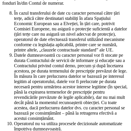
fonduri în/din Contul de numerar.
În cazul transferului de date cu caracter personal către țări
terțe, adică către destinatari stabiliți în afara Spațiului
Economic European sau a Elveției, în țări care, potrivit
Comisiei Europene, nu asigură o protecție suficientă a datelor
(țări terțe care nu asigură un nivel adecvat de protecție),
operatorul de date efectuează transferul utilizând mecanisme
conforme cu legislația aplicabilă, printre care se numără,
printre altele, „clauzele contractuale standard” ale UE.
Datele dumneavoastră cu caracter personal vor fi stocate pe
durata Contractului de servicii de informare și educație sau a
Contractului privind contul demo, precum și după încetarea
acestora, pe durata termenului de prescripție prevăzut de lege.
În măsura în care prelucrarea datelor se bazează pe interesul
legitim al operatorului, datele vor fi prelucrate pe durata
necesară pentru urmărirea acestor interese legitime (în special,
până la expirarea termenelor de prescripție pentru
revendicările prevăzute de legile aplicabile), dar nu mai mult
decât până la momentul recunoașterii obiecției. Cu toate
acestea, dacă prelucrarea datelor dvs. cu caracter personal se
bazează pe consimțământ – până la retragerea efectivă a
acestui consimțământ.
Operatorul nu va utiliza procesele decizionale automatizate
împotriva dumneavoastră.