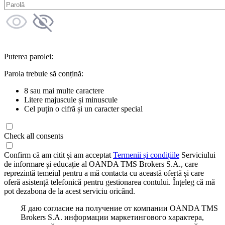
Puterea parolei:
Parola trebuie să conțină:
8 sau mai multe caractere
Litere majuscule și minuscule
Cel puțin o cifră și un caracter special
Check all consents
Confirm că am citit și am acceptat
Termenii și condițiile
Serviciului
de informare și educație al OANDA TMS Brokers S.A., care
reprezintă temeiul pentru a mă contacta cu această ofertă și care
oferă asistență telefonică pentru gestionarea contului. Înțeleg că mă
pot dezabona de la acest serviciu oricând.
Я даю согласие на получение от компании OANDA TMS
Brokers S.A. информации маркетингового характера,