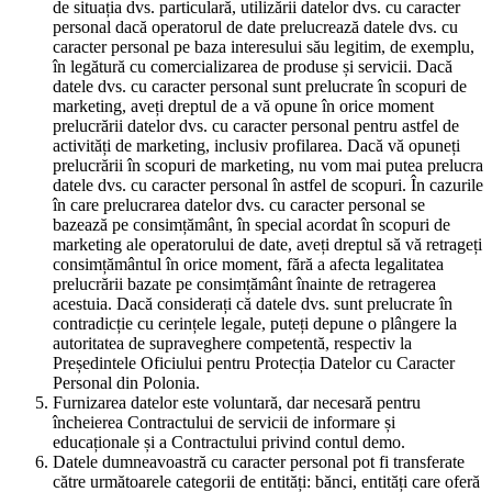
de situația dvs. particulară, utilizării datelor dvs. cu caracter
personal dacă operatorul de date prelucrează datele dvs. cu
caracter personal pe baza interesului său legitim, de exemplu,
în legătură cu comercializarea de produse și servicii. Dacă
datele dvs. cu caracter personal sunt prelucrate în scopuri de
marketing, aveți dreptul de a vă opune în orice moment
prelucrării datelor dvs. cu caracter personal pentru astfel de
activități de marketing, inclusiv profilarea. Dacă vă opuneți
prelucrării în scopuri de marketing, nu vom mai putea prelucra
datele dvs. cu caracter personal în astfel de scopuri. În cazurile
în care prelucrarea datelor dvs. cu caracter personal se
bazează pe consimțământ, în special acordat în scopuri de
marketing ale operatorului de date, aveți dreptul să vă retrageți
consimțământul în orice moment, fără a afecta legalitatea
prelucrării bazate pe consimțământ înainte de retragerea
acestuia. Dacă considerați că datele dvs. sunt prelucrate în
contradicție cu cerințele legale, puteți depune o plângere la
autoritatea de supraveghere competentă, respectiv la
Președintele Oficiului pentru Protecția Datelor cu Caracter
Personal din Polonia.
Furnizarea datelor este voluntară, dar necesară pentru
încheierea Contractului de servicii de informare și
educaționale și a Contractului privind contul demo.
Datele dumneavoastră cu caracter personal pot fi transferate
către următoarele categorii de entități: bănci, entități care oferă