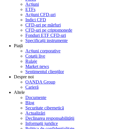
Acțiuni
ETFs
Acțiuni CFD-uri
Indici CFD
CFD-uri pe mărfuri
CFD-uri pe criptomonede
Fonduri ETF CFD-uri
Specificații instrumente
Piață
Acțiuni corporative
Cotații live
Rulaje
Market news
Sentimentul clienților
Despre noi
OANDA Group
Carieră
Altele
Documente
Blog
Securitate cibernetică
Actualizări
Declinarea responsabilității
Informații juridice
Politica de confidențialitate