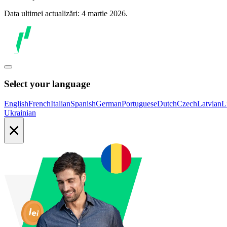
Data ultimei actualizări: 4 martie 2026.
Select your language
English
French
Italian
Spanish
German
Portuguese
Dutch
Czech
Latvian
L
Ukrainian
×