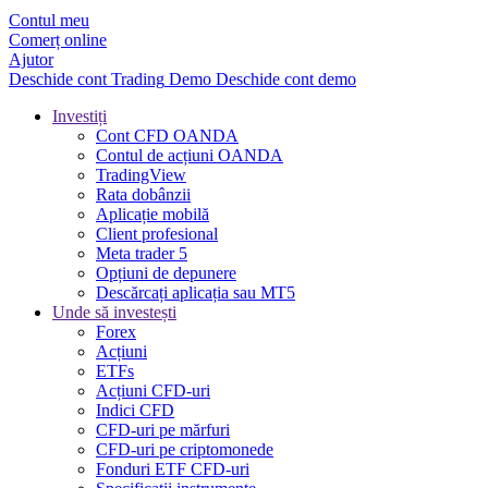
Contul meu
Comerț online
Ajutor
Deschide cont
Trading
Demo
Deschide cont demo
Investiți
Cont CFD OANDA
Contul de acțiuni OANDA
TradingView
Rata dobânzii
Aplicație mobilă
Client profesional
Meta trader 5
Opțiuni de depunere
Descărcați aplicația sau MT5
Unde să investești
Forex
Acțiuni
ETFs
Acțiuni CFD-uri
Indici CFD
CFD-uri pe mărfuri
CFD-uri pe criptomonede
Fonduri ETF CFD-uri