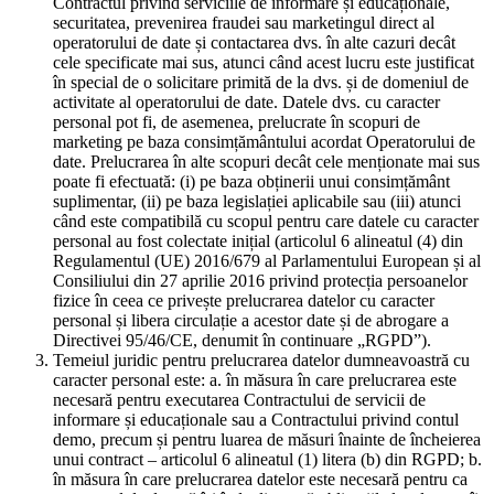
Contractul privind serviciile de informare și educaționale,
securitatea, prevenirea fraudei sau marketingul direct al
operatorului de date și contactarea dvs. în alte cazuri decât
cele specificate mai sus, atunci când acest lucru este justificat
în special de o solicitare primită de la dvs. și de domeniul de
activitate al operatorului de date. Datele dvs. cu caracter
personal pot fi, de asemenea, prelucrate în scopuri de
marketing pe baza consimțământului acordat Operatorului de
date. Prelucrarea în alte scopuri decât cele menționate mai sus
poate fi efectuată: (i) pe baza obținerii unui consimțământ
suplimentar, (ii) pe baza legislației aplicabile sau (iii) atunci
când este compatibilă cu scopul pentru care datele cu caracter
personal au fost colectate inițial (articolul 6 alineatul (4) din
Regulamentul (UE) 2016/679 al Parlamentului European și al
Consiliului din 27 aprilie 2016 privind protecția persoanelor
fizice în ceea ce privește prelucrarea datelor cu caracter
personal și libera circulație a acestor date și de abrogare a
Directivei 95/46/CE, denumit în continuare „RGPD”).
Temeiul juridic pentru prelucrarea datelor dumneavoastră cu
caracter personal este: a. în măsura în care prelucrarea este
necesară pentru executarea Contractului de servicii de
informare și educaționale sau a Contractului privind contul
demo, precum și pentru luarea de măsuri înainte de încheierea
unui contract – articolul 6 alineatul (1) litera (b) din RGPD; b.
în măsura în care prelucrarea datelor este necesară pentru ca