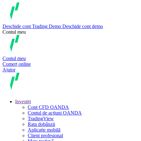
Deschide cont
Trading
Demo
Deschide cont demo
Contul meu
Contul meu
Comerț online
Ajutor
Investiți
Cont CFD OANDA
Contul de acțiuni OANDA
TradingView
Rata dobânzii
Aplicație mobilă
Client profesional