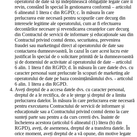
operatorul de date să își îndeplinească obligațiile legale care îi
revin, constând în special în gestionarea conformă – articolul
6 alineatul 1 litera c din RGPD; c. în măsura în care
prelucrarea este necesară pentru scopurile care decurg din
interesele legitime ale operatorului, cum ar fi efectuarea
decontărilor necesare și revendicarea creanțelor care decurg
din Contractul de servicii de informare și educaționale sau din
Contractul privind contul demo, securitatea, prevenirea
fraudei sau marketingul direct al operatorului de date sau
contactarea dumneavoastră, în cazul în care acest lucru este
justificat în special de o solicitare primită de la dumneavoastră
și de domeniul de activitate al operatorului de date – articolul
6 alin. 1 litera f din RGPD; d. în măsura în care datele dvs. cu
caracter personal sunt prelucrate în scopuri de marketing ale
operatorului de date pe baza consimțământului dvs. - articolul
6 alin. 1 litera a din RGPD.
Aveți dreptul de a accesa datele dvs. cu caracter personal,
dreptul de a le rectifica, de a le șterge și dreptul de a limita
prelucrarea datelor. În măsura în care prelucrarea este necesară
pentru executarea Contractului de servicii de informare și
educaționale sau a Contractului privind contul demo la care
sunteți parte sau pentru a da curs cererii dvs. înainte de
încheierea acestora (articolul 6 alineatul (1) litera (b) din
RGPD), aveți, de asemenea, dreptul de a transfera datele. În
orice moment, aveți dreptul de a vă opune, din motive legate