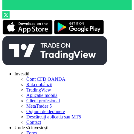
Investiți
Cont CFD OANDA
Rata dobânzii
TradingView
Aplicație mobilă
Client profesional
MetaTrader 5
Opțiuni de depunere
Descărcați aplicația sau MT5
Contact
Unde să investești
Forex