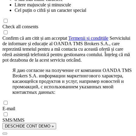
Litere majuscule și minuscule
Cel puțin o cifră și un caracter special
Check all consents
Confirm că am citit și am acceptat
Termenii și condițiile
Serviciului
de informare și educație al OANDA TMS Brokers S.A., care
reprezintă temeiul pentru a mă contacta cu această ofertă și care
oferă asistență telefonică pentru gestionarea contului. Înțeleg că mă
pot dezabona de la acest serviciu oricând.
Я даю согласие на получение от компании OANDA TMS
Brokers S.A. информации маркетингового характера,
касающейся продуктов и услуг, например новостей и
промоакций, с использованием указанных мной
контактных данных:
E-mail
SMS/MMS
DESCHIDE CONT DEMO »