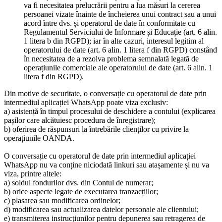
va fi necesitatea prelucrării pentru a lua măsuri la cererea
persoanei vizate înainte de încheierea unui contract sau a unui
acord între dvs. și operatorul de date în conformitate cu
Regulamentul Serviciului de Informare și Educație (art. 6 alin.
1 litera b din RGPD); iar în alte cazuri, interesul legitim al
operatorului de date (art. 6 alin. 1 litera f din RGPD) constând
în necesitatea de a rezolva problema semnalată legată de
operațiunile comerciale ale operatorului de date (art. 6 alin. 1
litera f din RGPD).
Din motive de securitate, o conversație cu operatorul de date prin
intermediul aplicației WhatsApp poate viza exclusiv:
a) asistență în timpul procesului de deschidere a contului (explicarea
pașilor care alcătuiesc procedura de înregistrare);
b) oferirea de răspunsuri la întrebările clienților cu privire la
operațiunile OANDA.
O conversație cu operatorul de date prin intermediul aplicației
WhatsApp nu va conține niciodată linkuri sau atașamente și nu va
viza, printre altele:
a) soldul fondurilor dvs. din Contul de numerar;
b) orice aspecte legate de executarea tranzacțiilor;
c) plasarea sau modificarea ordinelor;
d) modificarea sau actualizarea datelor personale ale clientului;
e) transmiterea instrucțiunilor pentru depunerea sau retragerea de