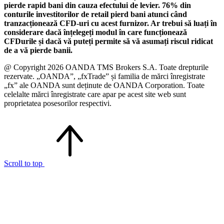
pierde rapid bani din cauza efectului de levier. 76% din
conturile investitorilor de retail pierd bani atunci când
tranzacționează CFD-uri cu acest furnizor. Ar trebui să luați în
considerare dacă înțelegeți modul în care funcționează
CFDurile și dacă vă puteți permite să vă asumați riscul ridicat
de a vă pierde banii.
@ Copyright 2026 OANDA TMS Brokers S.A. Toate drepturile
rezervate. „OANDA”, „fxTrade” și familia de mărci înregistrate
„fx” ale OANDA sunt deținute de OANDA Corporation. Toate
celelalte mărci înregistrate care apar pe acest site web sunt
proprietatea posesorilor respectivi.
Scroll to top