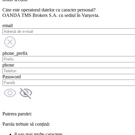
Cine este operatorul datelor cu caracter personal?
OANDA TMS Brokers S.A. cu sediul în Varșovia.
email
phone_prefix
phone
Password
Puterea parolei:
Parola trebuie să conțină:
8 sau mai multe caractere