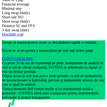
Financial leverage
Minimal step
Long swap (daily)
Short sale
NO
Short swap (daily)
Distance SL and TP
0
3-day swap (date)
Deschide cont
Începe să tranzacționezi acum cu deschiderea rapidă a contului.
Înscrie-te acum pentru a tranzacționa pe cele mai active piețe
CONTO DESCHIS
Cu peste 20 de ani de experiență pe piețe, instrumente de analiză de
vârf și mii de clienți mulțumiți, OANDA se mândrește cu faptul că
este un broker premiat.
Obține acces la cele mai active piețe globale, cu mii de instrumente
de tranzacționare la îndemână, precum și instrumente tehnice de vârf
care te ajută în analiză.
Tranzacționează fără costuri inutile și cu transparență totală a
prețurilor - OANDA oferă zero comisioane pentru instrumentele
principale și prețuri transparente.