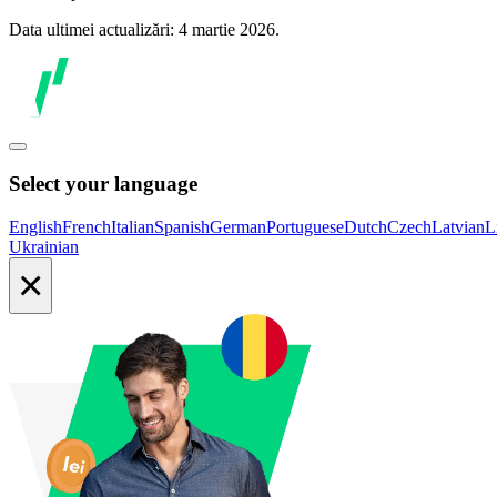
Data ultimei actualizări: 4 martie 2026.
Select your language
English
French
Italian
Spanish
German
Portuguese
Dutch
Czech
Latvian
L
Ukrainian
×