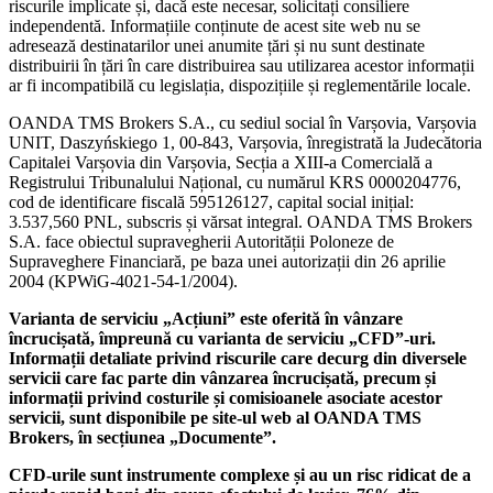
riscurile implicate și, dacă este necesar, solicitați consiliere
independentă. Informațiile conținute de acest site web nu se
adresează destinatarilor unei anumite țări și nu sunt destinate
distribuirii în țări în care distribuirea sau utilizarea acestor informații
ar fi incompatibilă cu legislația, dispozițiile și reglementările locale.
OANDA TMS Brokers S.A., cu sediul social în Varșovia, Varșovia
UNIT, Daszyńskiego 1, 00-843, Varșovia, înregistrată la Judecătoria
Capitalei Varșovia din Varșovia, Secția a XIII-a Comercială a
Registrului Tribunalului Național, cu numărul KRS 0000204776,
cod de identificare fiscală 595126127, capital social inițial:
3.537,560 PNL, subscris și vărsat integral. OANDA TMS Brokers
S.A. face obiectul supravegherii Autorității Poloneze de
Supraveghere Financiară, pe baza unei autorizații din 26 aprilie
2004 (KPWiG-4021-54-1/2004).
Varianta de serviciu „Acțiuni” este oferită în vânzare
încrucișată, împreună cu varianta de serviciu „CFD”-uri.
Informații detaliate privind riscurile care decurg din diversele
servicii care fac parte din vânzarea încrucișată, precum și
informații privind costurile și comisioanele asociate acestor
servicii, sunt disponibile pe site-ul web al OANDA TMS
Brokers, în secțiunea „Documente”.
CFD-urile sunt instrumente complexe și au un risc ridicat de a