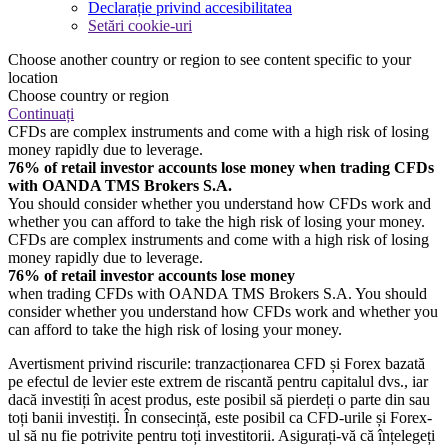
Declarație privind accesibilitatea
Setări cookie-uri
Choose another country or region to see content specific to your
location
Choose country or region
Continuați
CFDs are complex instruments and come with a high risk of losing
money rapidly due to leverage.
76% of retail investor accounts lose money when trading CFDs
with OANDA TMS Brokers S.A.
You should consider whether you understand how CFDs work and
whether you can afford to take the high risk of losing your money.
CFDs are complex instruments and come with a high risk of losing
money rapidly due to leverage.
76% of retail investor accounts lose money
when trading CFDs with OANDA TMS Brokers S.A. You should
consider whether you understand how CFDs work and whether you
can afford to take the high risk of losing your money.
Avertisment privind riscurile: tranzacționarea CFD și Forex bazată
pe efectul de levier este extrem de riscantă pentru capitalul dvs., iar
dacă investiți în acest produs, este posibil să pierdeți o parte din sau
toți banii investiți. În consecință, este posibil ca CFD-urile și Forex-
ul să nu fie potrivite pentru toți investitorii. Asigurați-vă că înțelegeți