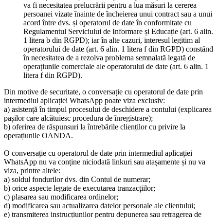
va fi necesitatea prelucrării pentru a lua măsuri la cererea
persoanei vizate înainte de încheierea unui contract sau a unui
acord între dvs. și operatorul de date în conformitate cu
Regulamentul Serviciului de Informare și Educație (art. 6 alin.
1 litera b din RGPD); iar în alte cazuri, interesul legitim al
operatorului de date (art. 6 alin. 1 litera f din RGPD) constând
în necesitatea de a rezolva problema semnalată legată de
operațiunile comerciale ale operatorului de date (art. 6 alin. 1
litera f din RGPD).
Din motive de securitate, o conversație cu operatorul de date prin
intermediul aplicației WhatsApp poate viza exclusiv:
a) asistență în timpul procesului de deschidere a contului (explicarea
pașilor care alcătuiesc procedura de înregistrare);
b) oferirea de răspunsuri la întrebările clienților cu privire la
operațiunile OANDA.
O conversație cu operatorul de date prin intermediul aplicației
WhatsApp nu va conține niciodată linkuri sau atașamente și nu va
viza, printre altele:
a) soldul fondurilor dvs. din Contul de numerar;
b) orice aspecte legate de executarea tranzacțiilor;
c) plasarea sau modificarea ordinelor;
d) modificarea sau actualizarea datelor personale ale clientului;
e) transmiterea instrucțiunilor pentru depunerea sau retragerea de