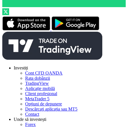
Investiți
Cont CFD OANDA
Rata dobânzii
TradingView
Aplicație mobilă
Client profesional
MetaTrader 5
Opțiuni de depunere
Descărcați aplicația sau MT5
Contact
Unde să investești
Forex