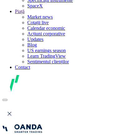
Specificații instrumente
SpaceX
Piață
Market news
Cotații live
Calendar economic
Acțiuni corporative
Updates
Blog
US earnings season
Learn TradingView
Sentimentul clienților
Contact