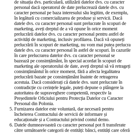
de situația dvs. particulară, utilizării datelor dvs. cu caracter
personal dacă operatorul de date prelucrează datele dvs. cu
caracter personal pe baza interesului său legitim, de exemplu,
în legătură cu comercializarea de produse și servicii. Dacă
datele dvs. cu caracter personal sunt prelucrate în scopuri de
marketing, aveți dreptul de a vă opune în orice moment
prelucrării datelor dvs. cu caracter personal pentru astfel de
activități de marketing, inclusiv profilarea. Dacă vă opuneți
prelucrării în scopuri de marketing, nu vom mai putea prelucra
datele dvs. cu caracter personal în astfel de scopuri. În cazurile
în care prelucrarea datelor dvs. cu caracter personal se
bazează pe consimțământ, în special acordat în scopuri de
marketing ale operatorului de date, aveți dreptul să vă retrageți
consimțământul în orice moment, fără a afecta legalitatea
prelucrării bazate pe consimțământ înainte de retragerea
acestuia. Dacă considerați că datele dvs. sunt prelucrate în
contradicție cu cerințele legale, puteți depune o plângere la
autoritatea de supraveghere competentă, respectiv la
Președintele Oficiului pentru Protecția Datelor cu Caracter
Personal din Polonia.
Furnizarea datelor este voluntară, dar necesară pentru
încheierea Contractului de servicii de informare și
educaționale și a Contractului privind contul demo.
Datele dumneavoastră cu caracter personal pot fi transferate
către următoarele categorii de entități: bănci, entități care oferă