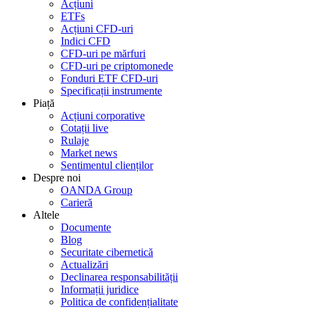
Acțiuni
ETFs
Acțiuni CFD-uri
Indici CFD
CFD-uri pe mărfuri
CFD-uri pe criptomonede
Fonduri ETF CFD-uri
Specificații instrumente
Piață
Acțiuni corporative
Cotații live
Rulaje
Market news
Sentimentul clienților
Despre noi
OANDA Group
Carieră
Altele
Documente
Blog
Securitate cibernetică
Actualizări
Declinarea responsabilității
Informații juridice
Politica de confidențialitate