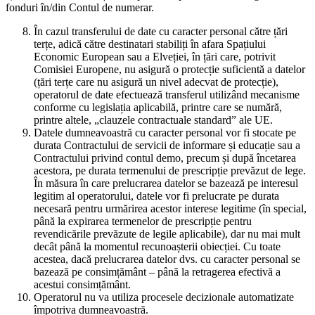
fonduri în/din Contul de numerar.
În cazul transferului de date cu caracter personal către țări
terțe, adică către destinatari stabiliți în afara Spațiului
Economic European sau a Elveției, în țări care, potrivit
Comisiei Europene, nu asigură o protecție suficientă a datelor
(țări terțe care nu asigură un nivel adecvat de protecție),
operatorul de date efectuează transferul utilizând mecanisme
conforme cu legislația aplicabilă, printre care se numără,
printre altele, „clauzele contractuale standard” ale UE.
Datele dumneavoastră cu caracter personal vor fi stocate pe
durata Contractului de servicii de informare și educație sau a
Contractului privind contul demo, precum și după încetarea
acestora, pe durata termenului de prescripție prevăzut de lege.
În măsura în care prelucrarea datelor se bazează pe interesul
legitim al operatorului, datele vor fi prelucrate pe durata
necesară pentru urmărirea acestor interese legitime (în special,
până la expirarea termenelor de prescripție pentru
revendicările prevăzute de legile aplicabile), dar nu mai mult
decât până la momentul recunoașterii obiecției. Cu toate
acestea, dacă prelucrarea datelor dvs. cu caracter personal se
bazează pe consimțământ – până la retragerea efectivă a
acestui consimțământ.
Operatorul nu va utiliza procesele decizionale automatizate
împotriva dumneavoastră.