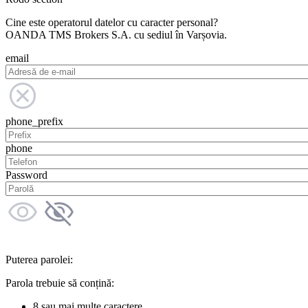
Cine este operatorul datelor cu caracter personal?
OANDA TMS Brokers S.A. cu sediul în Varșovia.
email
phone_prefix
phone
Password
Puterea parolei:
Parola trebuie să conțină:
8 sau mai multe caractere