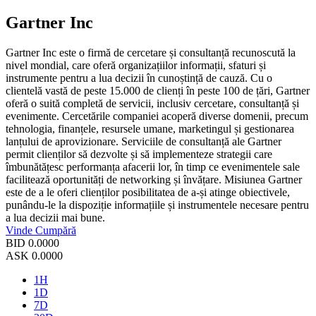
Gartner Inc
Gartner Inc este o firmă de cercetare și consultanță recunoscută la
nivel mondial, care oferă organizațiilor informații, sfaturi și
instrumente pentru a lua decizii în cunoștință de cauză. Cu o
clientelă vastă de peste 15.000 de clienți în peste 100 de țări, Gartner
oferă o suită completă de servicii, inclusiv cercetare, consultanță și
evenimente. Cercetările companiei acoperă diverse domenii, precum
tehnologia, finanțele, resursele umane, marketingul și gestionarea
lanțului de aprovizionare. Serviciile de consultanță ale Gartner
permit clienților să dezvolte și să implementeze strategii care
îmbunătățesc performanța afacerii lor, în timp ce evenimentele sale
facilitează oportunități de networking și învățare. Misiunea Gartner
este de a le oferi clienților posibilitatea de a-și atinge obiectivele,
punându-le la dispoziție informațiile și instrumentele necesare pentru
a lua decizii mai bune.
Vinde
Cumpără
BID
0.0000
ASK
0.0000
1H
1D
7D