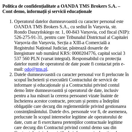
Politica de confidențialitate a OANDA TMS Brokers S.A. –
Cont demo, informații și servicii educaționale
Operatorul datelor dumneavoastră cu caracter personal este
OANDA TMS Brokers S.A., cu sediul în Varșovia, str.
Rondo Daszyńskiego nr. 1, 00-843 Varșovia, cod fiscal (NIP):
526-275-91-31, pentru care Tribunalul Districtual al Capitalei
Varșovia din Varșovia, Secția a XIII-a Comercială a
Registrului Național Judiciar, păstrează dosarele de
înregistrare sub numărul KRS: 0000204776, capital social 3
537 560 PLN (varsat integral). Responsabilul cu protecția
datelor numit de operatorul de date poate fi contactat prin e-
mail:
odo@tms.pl
.
Datele dumneavoastră cu caracter personal vor fi prelucrate în
scopul încheierii și executării Contractului de servicii de
informare și educaționale și a Contractului privind contul
demo între dumneavoastră și operatorul de date, inclusiv
pentru a lua măsuri la cererea persoanei vizate înainte de
încheierea acestor contracte, precum și pentru a îndeplini
obligațiile care decurg din reglementările privind gestionarea
consimțământului. Datele dvs. personale vor fi, de asemenea,
prelucrate în scopul intereselor legitime ale operatorului de
date, cum ar fi exercitarea pretențiilor contractuale legitime
care decurg din Contractul privind contul demo sau din