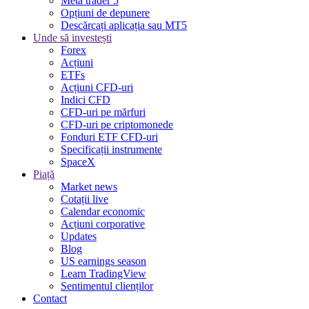
Meta trader 5
Opțiuni de depunere
Descărcați aplicația sau MT5
Unde să investești
Forex
Acțiuni
ETFs
Acțiuni CFD-uri
Indici CFD
CFD-uri pe mărfuri
CFD-uri pe criptomonede
Fonduri ETF CFD-uri
Specificații instrumente
SpaceX
Piață
Market news
Cotații live
Calendar economic
Acțiuni corporative
Updates
Blog
US earnings season
Learn TradingView
Sentimentul clienților
Contact