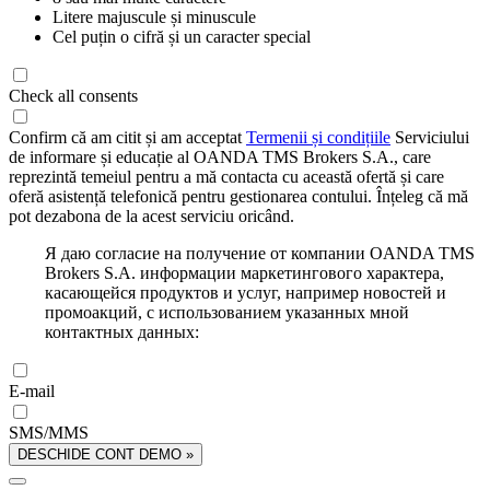
Litere majuscule și minuscule
Cel puțin o cifră și un caracter special
Check all consents
Confirm că am citit și am acceptat
Termenii și condițiile
Serviciului
de informare și educație al OANDA TMS Brokers S.A., care
reprezintă temeiul pentru a mă contacta cu această ofertă și care
oferă asistență telefonică pentru gestionarea contului. Înțeleg că mă
pot dezabona de la acest serviciu oricând.
Я даю согласие на получение от компании OANDA TMS
Brokers S.A. информации маркетингового характера,
касающейся продуктов и услуг, например новостей и
промоакций, с использованием указанных мной
контактных данных:
E-mail
SMS/MMS
DESCHIDE CONT DEMO »