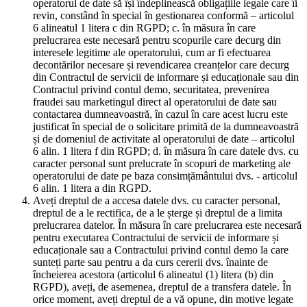
operatorul de date să își îndeplinească obligațiile legale care îi
revin, constând în special în gestionarea conformă – articolul
6 alineatul 1 litera c din RGPD; c. în măsura în care
prelucrarea este necesară pentru scopurile care decurg din
interesele legitime ale operatorului, cum ar fi efectuarea
decontărilor necesare și revendicarea creanțelor care decurg
din Contractul de servicii de informare și educaționale sau din
Contractul privind contul demo, securitatea, prevenirea
fraudei sau marketingul direct al operatorului de date sau
contactarea dumneavoastră, în cazul în care acest lucru este
justificat în special de o solicitare primită de la dumneavoastră
și de domeniul de activitate al operatorului de date – articolul
6 alin. 1 litera f din RGPD; d. în măsura în care datele dvs. cu
caracter personal sunt prelucrate în scopuri de marketing ale
operatorului de date pe baza consimțământului dvs. - articolul
6 alin. 1 litera a din RGPD.
Aveți dreptul de a accesa datele dvs. cu caracter personal,
dreptul de a le rectifica, de a le șterge și dreptul de a limita
prelucrarea datelor. În măsura în care prelucrarea este necesară
pentru executarea Contractului de servicii de informare și
educaționale sau a Contractului privind contul demo la care
sunteți parte sau pentru a da curs cererii dvs. înainte de
încheierea acestora (articolul 6 alineatul (1) litera (b) din
RGPD), aveți, de asemenea, dreptul de a transfera datele. În
orice moment, aveți dreptul de a vă opune, din motive legate