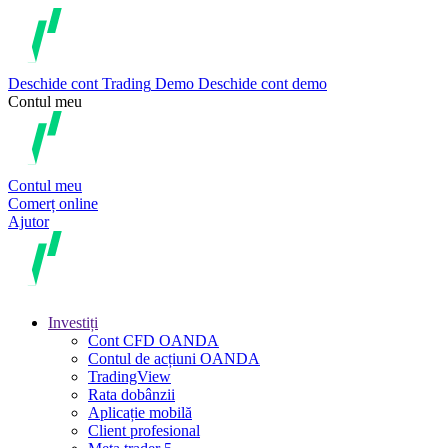
Deschide cont
Trading
Demo
Deschide cont demo
Contul meu
Contul meu
Comerț online
Ajutor
Investiți
Cont CFD OANDA
Contul de acțiuni OANDA
TradingView
Rata dobânzii
Aplicație mobilă
Client profesional