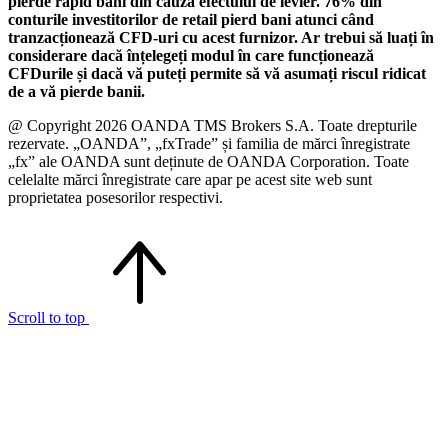
pierde rapid bani din cauza efectului de levier. 76% din
conturile investitorilor de retail pierd bani atunci când
tranzacționează CFD-uri cu acest furnizor. Ar trebui să luați în
considerare dacă înțelegeți modul în care funcționează
CFDurile și dacă vă puteți permite să vă asumați riscul ridicat
de a vă pierde banii.
@ Copyright 2026 OANDA TMS Brokers S.A. Toate drepturile
rezervate. „OANDA”, „fxTrade” și familia de mărci înregistrate
„fx” ale OANDA sunt deținute de OANDA Corporation. Toate
celelalte mărci înregistrate care apar pe acest site web sunt
proprietatea posesorilor respectivi.
Scroll to top