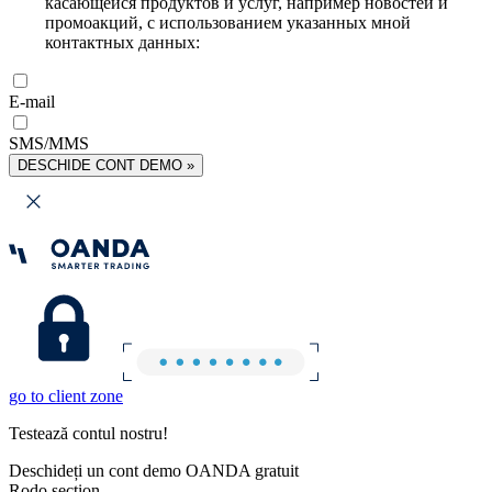
касающейся продуктов и услуг, например новостей и
промоакций, с использованием указанных мной
контактных данных:
E-mail
SMS/MMS
DESCHIDE CONT DEMO »
go to client zone
Testează contul nostru!
Deschideți un cont demo OANDA gratuit
Rodo section