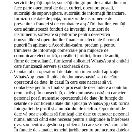
servicii de plăți rapide, societăți din grupul de capital din care
face parte operatorul de date, curieri, operatori poștali,
autorități de supraveghere, autorități de informații financiare,
furnizori de date de piață, furnizori de instrumente de
prevenire a fraudei și de combatere a spălării banilor, entități
care administrează fonduri de investiții, furnizori de
instrumente, software și platforme pentru deservirea
tranzacțiilor și operațiunilor financiare efectuate în cursul
punerii în aplicare a Acordului-cadru, precum și pentru
trimiterea de informații comerciale prin mijloace de
comunicare electronică, consilieri juridici, firme de audit,
firme de consultanță, furnizorul aplicației WhatsApp și entități
care furnizează servere și stochează date.
Contactul cu operatorul de date prin intermediul aplicației
WhatsApp poate fi inițiat de dumneavoastră sau de către
operatorul de date, în cazul în care este necesar să vă
contacteze pentru a finaliza procesul de deschidere a contului
(cont activ). În consecință, datele dumneavoastră cu caracter
personal pot fi transmise operatorului de date (în funcție de
setările de confidențialitate din aplicația WhatsApp) sub forma
fotografiei de profil și a numărului de telefon. Operatorul de
date vă poate solicita să furnizați alte date cu caracter personal
numai atunci când este necesar pentru a răspunde la întrebarea
dvs. sau pentru a gestiona problema la care se referă contactul.
În funcție de situație, temeiul juridic pentru prelucrarea datelor