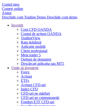
Contul meu
Comerț online
Ajutor
Deschide cont
Trading
Demo
Deschide cont demo
Investiți
Cont CFD OANDA
Contul de acțiuni OANDA
TradingView
Rata dobânzii
Aplicație mobilă
Client profesional
Meta trader 5
Opțiuni de depunere
Descărcați aplicația sau MT5
Unde să investești
Forex
Acțiuni
ETFs
Acțiuni CFD-uri
Indici CFD
CFD-uri pe mărfuri
CFD-uri pe criptomonede
Fonduri ETF CFD-uri