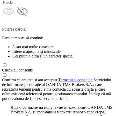
Puterea parolei:
Parola trebuie să conțină:
8 sau mai multe caractere
Litere majuscule și minuscule
Cel puțin o cifră și un caracter special
Check all consents
Confirm că am citit și am acceptat
Termenii și condițiile
Serviciului
de informare și educație al OANDA TMS Brokers S.A., care
reprezintă temeiul pentru a mă contacta cu această ofertă și care
oferă asistență telefonică pentru gestionarea contului. Înțeleg că mă
pot dezabona de la acest serviciu oricând.
Я даю согласие на получение от компании OANDA TMS
Brokers S.A. информации маркетингового характера,