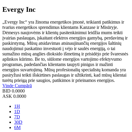
Evergy Inc
„Evergy Inc“ yra žinoma energetikos įmonė, teikianti patikimus ir
tvarius energetikos sprendimus klientams Kanzase ir Misūryje.
Dėmesys naujovėms ir klientų pasitenkinimui leidžia mums teikti
įvairias paslaugas, įskaitant elektros energijos gamybą, perdavimą ir
paskirstymą. Mūsų atsidavimas atsinaujinančių energijos šaltinių
naudojimui paskatino investuoti į vėjo ir saulės energiją, o tai
sumažino mūsų anglies dioksido išmetimą ir prisidėjo prie švaresnės
aplinkos kūrimo. Be to, siūlome energijos vartojimo efektyvumo
programas, padedančias klientams taupyti pinigus ir mažinti
energijos suvartojimą. Mūsų profesionalių specialistų komanda yra
pasiryžusi teikti išskirtines paslaugas ir užtikrinti, kad mūsų klientai
turėtų prieigą prie saugios, patikimos ir prieinamos energijos.
Vinde
Cumpără
BID
0.0000
ASK
0.0000
1H
1D
7D
30D
6M