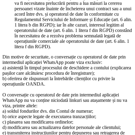
va fi necesitatea prelucrării pentru a lua măsuri la cererea
persoanei vizate înainte de încheierea unui contract sau a unui
acord între dvs. și operatorul de date în conformitate cu
Regulamentul Serviciului de Informare și Educație (art. 6 alin.
1 litera b din RGPD); iar în alte cazuri, interesul legitim al
operatorului de date (art. 6 alin. 1 litera f din RGPD) constând
în necesitatea de a rezolva problema semnalată legată de
operațiunile comerciale ale operatorului de date (art. 6 alin. 1
litera f din RGPD).
Din motive de securitate, o conversație cu operatorul de date prin
intermediul aplicației WhatsApp poate viza exclusiv:
a) asistență în timpul procesului de deschidere a contului (explicarea
pașilor care alcătuiesc procedura de înregistrare);
b) oferirea de răspunsuri la întrebările clienților cu privire la
operațiunile OANDA.
O conversație cu operatorul de date prin intermediul aplicației
WhatsApp nu va conține niciodată linkuri sau atașamente și nu va
viza, printre altele:
a) soldul fondurilor dvs. din Contul de numerar;
b) orice aspecte legate de executarea tranzacțiilor;
c) plasarea sau modificarea ordinelor;
d) modificarea sau actualizarea datelor personale ale clientului;
e) transmiterea instrucțiunilor pentru depunerea sau retragerea de