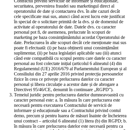
Contractul privind serviciile de informare și educaționale,
securitatea, prevenirea fraudei sau marketingul direct al
operatorului de date și contactarea dvs. în alte cazuri decât
cele specificate mai sus, atunci când acest lucru este justificat
în special de o solicitare primită de la dvs. și de domeniul de
activitate al operatorului de date. Datele dvs. cu caracter
personal pot fi, de asemenea, prelucrate în scopuri de
marketing pe baza consimțământului acordat Operatorului de
date. Prelucrarea în alte scopuri decât cele menționate mai sus
poate fi efectuată: (i) pe baza obținerii unui consimțământ
suplimentar, (ii) pe baza legislației aplicabile sau (iii) atunci
când este compatibilă cu scopul pentru care datele cu caracter
personal au fost colectate inițial (articolul 6 alineatul (4) din
Regulamentul (UE) 2016/679 al Parlamentului European și al
Consiliului din 27 aprilie 2016 privind protecția persoanelor
fizice în ceea ce privește prelucrarea datelor cu caracter
personal și libera circulație a acestor date și de abrogare a
Directivei 95/46/CE, denumit în continuare „RGPD”).
Temeiul juridic pentru prelucrarea datelor dumneavoastră cu
caracter personal este: a. în măsura în care prelucrarea este
necesară pentru executarea Contractului de servicii de
informare și educaționale sau a Contractului privind contul
demo, precum și pentru luarea de măsuri înainte de încheierea
unui contract – articolul 6 alineatul (1) litera (b) din RGPD; b.
în măsura în care prelucrarea datelor este necesară pentru ca