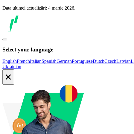
Data ultimei actualizări: 4 martie 2026.
Select your language
English
French
Italian
Spanish
German
Portuguese
Dutch
Czech
Latvian
L
Ukrainian
×