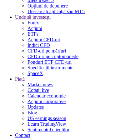
Meta trader 5
Opțiuni de depunere
Descărcați aplicația sau MT5
Unde să investești
Forex
Acțiuni
ETFs
Acțiuni CFD-uri
Indici CFD
CFD-uri pe mărfuri
CFD-uri pe criptomonede
Fonduri ETF CFD-uri
Specificații instrumente
SpaceX
Piață
Market news
Cotații live
Calendar economic
Acțiuni corporative
Updates
Blog
US earnings season
Learn TradingView
Sentimentul clienților
Contact