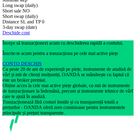
Long swap (daily)
Short sale
NO
Short swap (daily)
Distance SL and TP
0
3-day swap (date)
Deschide cont
Începe să tranzacționezi acum cu deschiderea rapidă a contului.
Înscrie-te acum pentru a tranzacționa pe cele mai active piețe
CONTO DESCHIS
Cu peste 20 de ani de experiență pe piețe, instrumente de analiză de
vârf și mii de clienți mulțumiți, OANDA se mândrește cu faptul că
este un broker premiat.
Obține acces la cele mai active piețe globale, cu mii de instrumente
de tranzacționare la îndemână, precum și instrumente tehnice de vârf
care te ajută în analiză.
Tranzacționează fără costuri inutile și cu transparență totală a
prețurilor - OANDA oferă zero comisioane pentru instrumentele
principale și prețuri transparente.