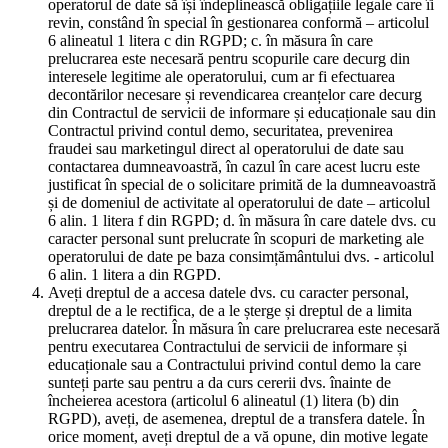
operatorul de date să își îndeplinească obligațiile legale care îi
revin, constând în special în gestionarea conformă – articolul
6 alineatul 1 litera c din RGPD; c. în măsura în care
prelucrarea este necesară pentru scopurile care decurg din
interesele legitime ale operatorului, cum ar fi efectuarea
decontărilor necesare și revendicarea creanțelor care decurg
din Contractul de servicii de informare și educaționale sau din
Contractul privind contul demo, securitatea, prevenirea
fraudei sau marketingul direct al operatorului de date sau
contactarea dumneavoastră, în cazul în care acest lucru este
justificat în special de o solicitare primită de la dumneavoastră
și de domeniul de activitate al operatorului de date – articolul
6 alin. 1 litera f din RGPD; d. în măsura în care datele dvs. cu
caracter personal sunt prelucrate în scopuri de marketing ale
operatorului de date pe baza consimțământului dvs. - articolul
6 alin. 1 litera a din RGPD.
Aveți dreptul de a accesa datele dvs. cu caracter personal,
dreptul de a le rectifica, de a le șterge și dreptul de a limita
prelucrarea datelor. În măsura în care prelucrarea este necesară
pentru executarea Contractului de servicii de informare și
educaționale sau a Contractului privind contul demo la care
sunteți parte sau pentru a da curs cererii dvs. înainte de
încheierea acestora (articolul 6 alineatul (1) litera (b) din
RGPD), aveți, de asemenea, dreptul de a transfera datele. În
orice moment, aveți dreptul de a vă opune, din motive legate