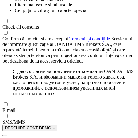
Litere majuscule și minuscule
Cel puțin o cifră și un caracter special
Check all consents
Confirm că am citit și am acceptat
Termenii și condițiile
Serviciului
de informare și educație al OANDA TMS Brokers S.A., care
reprezintă temeiul pentru a mă contacta cu această ofertă și care
oferă asistență telefonică pentru gestionarea contului. Înțeleg că mă
pot dezabona de la acest serviciu oricând.
Я даю согласие на получение от компании OANDA TMS
Brokers S.A. информации маркетингового характера,
касающейся продуктов и услуг, например новостей и
промоакций, с использованием указанных мной
контактных данных:
E-mail
SMS/MMS
DESCHIDE CONT DEMO »