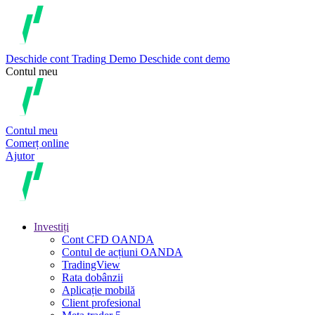
Deschide cont
Trading
Demo
Deschide cont demo
Contul meu
Contul meu
Comerț online
Ajutor
Investiți
Cont CFD OANDA
Contul de acțiuni OANDA
TradingView
Rata dobânzii
Aplicație mobilă
Client profesional