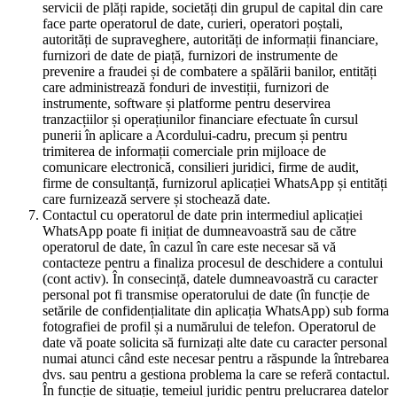
servicii de plăți rapide, societăți din grupul de capital din care
face parte operatorul de date, curieri, operatori poștali,
autorități de supraveghere, autorități de informații financiare,
furnizori de date de piață, furnizori de instrumente de
prevenire a fraudei și de combatere a spălării banilor, entități
care administrează fonduri de investiții, furnizori de
instrumente, software și platforme pentru deservirea
tranzacțiilor și operațiunilor financiare efectuate în cursul
punerii în aplicare a Acordului-cadru, precum și pentru
trimiterea de informații comerciale prin mijloace de
comunicare electronică, consilieri juridici, firme de audit,
firme de consultanță, furnizorul aplicației WhatsApp și entități
care furnizează servere și stochează date.
Contactul cu operatorul de date prin intermediul aplicației
WhatsApp poate fi inițiat de dumneavoastră sau de către
operatorul de date, în cazul în care este necesar să vă
contacteze pentru a finaliza procesul de deschidere a contului
(cont activ). În consecință, datele dumneavoastră cu caracter
personal pot fi transmise operatorului de date (în funcție de
setările de confidențialitate din aplicația WhatsApp) sub forma
fotografiei de profil și a numărului de telefon. Operatorul de
date vă poate solicita să furnizați alte date cu caracter personal
numai atunci când este necesar pentru a răspunde la întrebarea
dvs. sau pentru a gestiona problema la care se referă contactul.
În funcție de situație, temeiul juridic pentru prelucrarea datelor