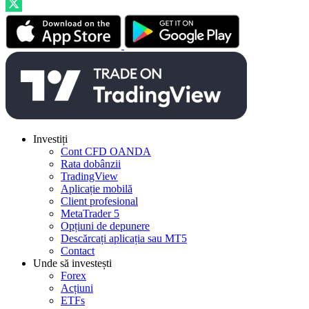
Investiți
Cont CFD OANDA
Rata dobânzii
TradingView
Aplicație mobilă
Client profesional
MetaTrader 5
Opțiuni de depunere
Descărcați aplicația sau MT5
Contact
Unde să investești
Forex
Acțiuni
ETFs