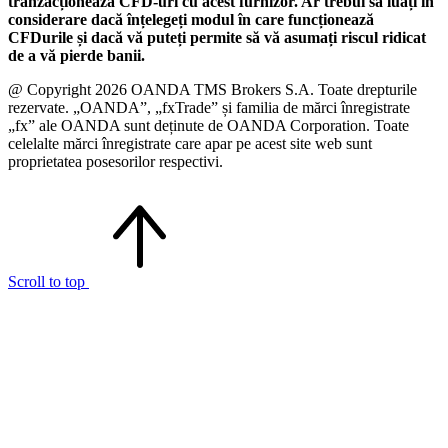
tranzacționează CFD-uri cu acest furnizor. Ar trebui să luați în
considerare dacă înțelegeți modul în care funcționează
CFDurile și dacă vă puteți permite să vă asumați riscul ridicat
de a vă pierde banii.
@ Copyright 2026 OANDA TMS Brokers S.A. Toate drepturile
rezervate. „OANDA”, „fxTrade” și familia de mărci înregistrate
„fx” ale OANDA sunt deținute de OANDA Corporation. Toate
celelalte mărci înregistrate care apar pe acest site web sunt
proprietatea posesorilor respectivi.
Scroll to top