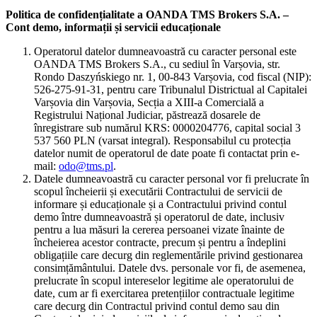
Politica de confidențialitate a OANDA TMS Brokers S.A. –
Cont demo, informații și servicii educaționale
Operatorul datelor dumneavoastră cu caracter personal este
OANDA TMS Brokers S.A., cu sediul în Varșovia, str.
Rondo Daszyńskiego nr. 1, 00-843 Varșovia, cod fiscal (NIP):
526-275-91-31, pentru care Tribunalul Districtual al Capitalei
Varșovia din Varșovia, Secția a XIII-a Comercială a
Registrului Național Judiciar, păstrează dosarele de
înregistrare sub numărul KRS: 0000204776, capital social 3
537 560 PLN (varsat integral). Responsabilul cu protecția
datelor numit de operatorul de date poate fi contactat prin e-
mail:
odo@tms.pl
.
Datele dumneavoastră cu caracter personal vor fi prelucrate în
scopul încheierii și executării Contractului de servicii de
informare și educaționale și a Contractului privind contul
demo între dumneavoastră și operatorul de date, inclusiv
pentru a lua măsuri la cererea persoanei vizate înainte de
încheierea acestor contracte, precum și pentru a îndeplini
obligațiile care decurg din reglementările privind gestionarea
consimțământului. Datele dvs. personale vor fi, de asemenea,
prelucrate în scopul intereselor legitime ale operatorului de
date, cum ar fi exercitarea pretențiilor contractuale legitime
care decurg din Contractul privind contul demo sau din