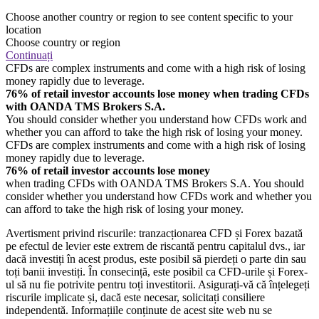
Choose another country or region to see content specific to your
location
Choose country or region
Continuați
CFDs are complex instruments and come with a high risk of losing
money rapidly due to leverage.
76% of retail investor accounts lose money when trading CFDs
with OANDA TMS Brokers S.A.
You should consider whether you understand how CFDs work and
whether you can afford to take the high risk of losing your money.
CFDs are complex instruments and come with a high risk of losing
money rapidly due to leverage.
76% of retail investor accounts lose money
when trading CFDs with OANDA TMS Brokers S.A. You should
consider whether you understand how CFDs work and whether you
can afford to take the high risk of losing your money.
Avertisment privind riscurile: tranzacționarea CFD și Forex bazată
pe efectul de levier este extrem de riscantă pentru capitalul dvs., iar
dacă investiți în acest produs, este posibil să pierdeți o parte din sau
toți banii investiți. În consecință, este posibil ca CFD-urile și Forex-
ul să nu fie potrivite pentru toți investitorii. Asigurați-vă că înțelegeți
riscurile implicate și, dacă este necesar, solicitați consiliere
independentă. Informațiile conținute de acest site web nu se