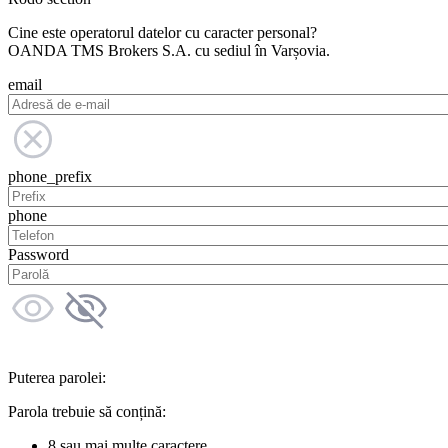
Cine este operatorul datelor cu caracter personal?
OANDA TMS Brokers S.A. cu sediul în Varșovia.
email
phone_prefix
phone
Password
Puterea parolei:
Parola trebuie să conțină:
8 sau mai multe caractere