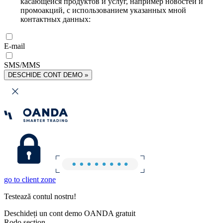
касающейся продуктов и услуг, например новостей и
промоакций, с использованием указанных мной
контактных данных:
E-mail
SMS/MMS
DESCHIDE CONT DEMO »
go to client zone
Testează contul nostru!
Deschideți un cont demo OANDA gratuit
Rodo section