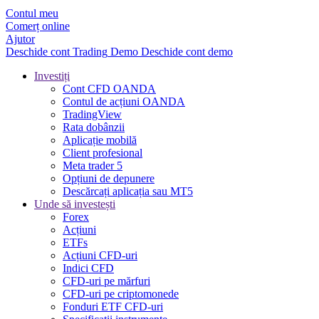
Contul meu
Comerț online
Ajutor
Deschide cont
Trading
Demo
Deschide cont demo
Investiți
Cont CFD OANDA
Contul de acțiuni OANDA
TradingView
Rata dobânzii
Aplicație mobilă
Client profesional
Meta trader 5
Opțiuni de depunere
Descărcați aplicația sau MT5
Unde să investești
Forex
Acțiuni
ETFs
Acțiuni CFD-uri
Indici CFD
CFD-uri pe mărfuri
CFD-uri pe criptomonede
Fonduri ETF CFD-uri