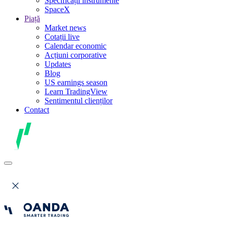
Specificații instrumente
SpaceX
Piață
Market news
Cotații live
Calendar economic
Acțiuni corporative
Updates
Blog
US earnings season
Learn TradingView
Sentimentul clienților
Contact