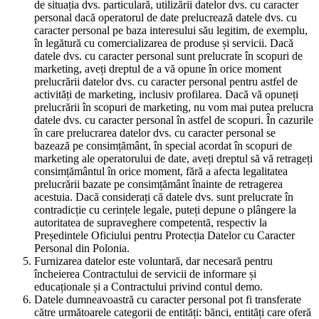
de situația dvs. particulară, utilizării datelor dvs. cu caracter
personal dacă operatorul de date prelucrează datele dvs. cu
caracter personal pe baza interesului său legitim, de exemplu,
în legătură cu comercializarea de produse și servicii. Dacă
datele dvs. cu caracter personal sunt prelucrate în scopuri de
marketing, aveți dreptul de a vă opune în orice moment
prelucrării datelor dvs. cu caracter personal pentru astfel de
activități de marketing, inclusiv profilarea. Dacă vă opuneți
prelucrării în scopuri de marketing, nu vom mai putea prelucra
datele dvs. cu caracter personal în astfel de scopuri. În cazurile
în care prelucrarea datelor dvs. cu caracter personal se
bazează pe consimțământ, în special acordat în scopuri de
marketing ale operatorului de date, aveți dreptul să vă retrageți
consimțământul în orice moment, fără a afecta legalitatea
prelucrării bazate pe consimțământ înainte de retragerea
acestuia. Dacă considerați că datele dvs. sunt prelucrate în
contradicție cu cerințele legale, puteți depune o plângere la
autoritatea de supraveghere competentă, respectiv la
Președintele Oficiului pentru Protecția Datelor cu Caracter
Personal din Polonia.
Furnizarea datelor este voluntară, dar necesară pentru
încheierea Contractului de servicii de informare și
educaționale și a Contractului privind contul demo.
Datele dumneavoastră cu caracter personal pot fi transferate
către următoarele categorii de entități: bănci, entități care oferă