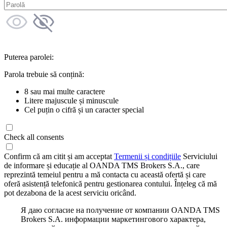
Puterea parolei:
Parola trebuie să conțină:
8 sau mai multe caractere
Litere majuscule și minuscule
Cel puțin o cifră și un caracter special
Check all consents
Confirm că am citit și am acceptat
Termenii și condițiile
Serviciului
de informare și educație al OANDA TMS Brokers S.A., care
reprezintă temeiul pentru a mă contacta cu această ofertă și care
oferă asistență telefonică pentru gestionarea contului. Înțeleg că mă
pot dezabona de la acest serviciu oricând.
Я даю согласие на получение от компании OANDA TMS
Brokers S.A. информации маркетингового характера,