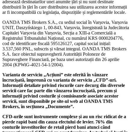
adresează destinatarilor unei anumite țări și nu sunt destinate
distribuirii în țări în care distribuirea sau utilizarea acestor informații
ar fi incompatibilă cu legislația, dispozițiile și reglementările locale.
OANDA TMS Brokers S.A., cu sediul social în Varșovia, Varșovia
UNIT, Daszyńskiego 1, 00-843, Varșovia, înregistrată la Judecătoria
Capitalei Varșovia din Varșovia, Secția a XIII-a Comercială a
Registrului Tribunalului Național, cu numărul KRS 0000204776,
cod de identificare fiscală 595126127, capital social inițial:
3.537,560 PNL, subscris și vărsat integral. OANDA TMS Brokers
S.A. face obiectul supravegherii Autorității Poloneze de
Supraveghere Financiară, pe baza unei autorizații din 26 aprilie
2004 (KPWiG-4021-54-1/2004).
Varianta de serviciu „Acțiuni” este oferită în vânzare
încrucișată, împreună cu varianta de serviciu „CFD”-uri.
Informații detaliate privind riscurile care decurg din diversele
servicii care fac parte din vânzarea încrucișată, precum și
informații privind costurile și comisioanele asociate acestor
servicii, sunt disponibile pe site-ul web al OANDA TMS
Brokers, în secțiunea „Documente”.
CFD-urile sunt instrumente complexe și au un risc ridicat de a
pierde rapid bani din cauza efectului de levier. 76% din
conturile investitorilor de retail pierd bani atunci când