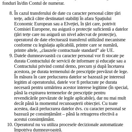
fonduri în/din Contul de numerar.
În cazul transferului de date cu caracter personal către țări
terțe, adică către destinatari stabiliți în afara Spațiului
Economic European sau a Elveției, în țări care, potrivit
Comisiei Europene, nu asigură o protecție suficientă a datelor
(țări terțe care nu asigură un nivel adecvat de protecție),
operatorul de date efectuează transferul utilizând mecanisme
conforme cu legislația aplicabilă, printre care se numără,
printre altele, „clauzele contractuale standard” ale UE.
Datele dumneavoastră cu caracter personal vor fi stocate pe
durata Contractului de servicii de informare și educație sau a
Contractului privind contul demo, precum și după încetarea
acestora, pe durata termenului de prescripție prevăzut de lege.
În măsura în care prelucrarea datelor se bazează pe interesul
legitim al operatorului, datele vor fi prelucrate pe durata
necesară pentru urmărirea acestor interese legitime (în special,
până la expirarea termenelor de prescripție pentru
revendicările prevăzute de legile aplicabile), dar nu mai mult
decât până la momentul recunoașterii obiecției. Cu toate
acestea, dacă prelucrarea datelor dvs. cu caracter personal se
bazează pe consimțământ – până la retragerea efectivă a
acestui consimțământ.
Operatorul nu va utiliza procesele decizionale automatizate
împotriva dumneavoastră.