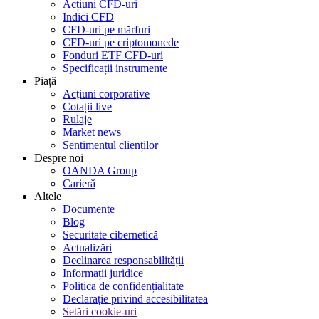
Acțiuni CFD-uri
Indici CFD
CFD-uri pe mărfuri
CFD-uri pe criptomonede
Fonduri ETF CFD-uri
Specificații instrumente
Piață
Acțiuni corporative
Cotații live
Rulaje
Market news
Sentimentul clienților
Despre noi
OANDA Group
Carieră
Altele
Documente
Blog
Securitate cibernetică
Actualizări
Declinarea responsabilității
Informații juridice
Politica de confidențialitate
Declarație privind accesibilitatea
Setări cookie-uri