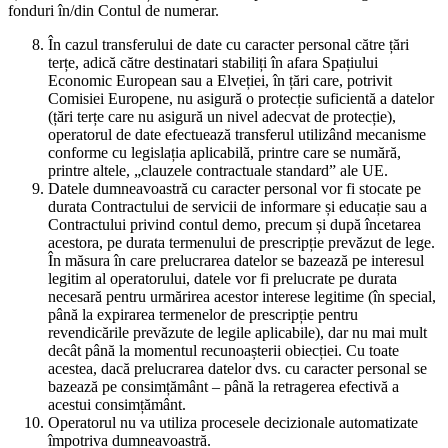
fonduri în/din Contul de numerar.
În cazul transferului de date cu caracter personal către țări
terțe, adică către destinatari stabiliți în afara Spațiului
Economic European sau a Elveției, în țări care, potrivit
Comisiei Europene, nu asigură o protecție suficientă a datelor
(țări terțe care nu asigură un nivel adecvat de protecție),
operatorul de date efectuează transferul utilizând mecanisme
conforme cu legislația aplicabilă, printre care se numără,
printre altele, „clauzele contractuale standard” ale UE.
Datele dumneavoastră cu caracter personal vor fi stocate pe
durata Contractului de servicii de informare și educație sau a
Contractului privind contul demo, precum și după încetarea
acestora, pe durata termenului de prescripție prevăzut de lege.
În măsura în care prelucrarea datelor se bazează pe interesul
legitim al operatorului, datele vor fi prelucrate pe durata
necesară pentru urmărirea acestor interese legitime (în special,
până la expirarea termenelor de prescripție pentru
revendicările prevăzute de legile aplicabile), dar nu mai mult
decât până la momentul recunoașterii obiecției. Cu toate
acestea, dacă prelucrarea datelor dvs. cu caracter personal se
bazează pe consimțământ – până la retragerea efectivă a
acestui consimțământ.
Operatorul nu va utiliza procesele decizionale automatizate
împotriva dumneavoastră.