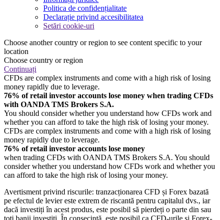
Politica de confidențialitate
Declarație privind accesibilitatea
Setări cookie-uri
Choose another country or region to see content specific to your
location
Choose country or region
Continuați
CFDs are complex instruments and come with a high risk of losing
money rapidly due to leverage.
76% of retail investor accounts lose money when trading CFDs
with OANDA TMS Brokers S.A.
You should consider whether you understand how CFDs work and
whether you can afford to take the high risk of losing your money.
CFDs are complex instruments and come with a high risk of losing
money rapidly due to leverage.
76% of retail investor accounts lose money
when trading CFDs with OANDA TMS Brokers S.A. You should
consider whether you understand how CFDs work and whether you
can afford to take the high risk of losing your money.
Avertisment privind riscurile: tranzacționarea CFD și Forex bazată
pe efectul de levier este extrem de riscantă pentru capitalul dvs., iar
dacă investiți în acest produs, este posibil să pierdeți o parte din sau
toți banii investiți. În consecință, este posibil ca CFD-urile și Forex-