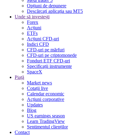
Meta trader 5
Opțiuni de depunere
Descărcați aplicația sau MT5
Unde să investești
Forex
Acțiuni
ETFs
Acțiuni CFD-uri
Indici CFD
CFD-uri pe mărfuri
CFD-uri pe criptomonede
Fonduri ETF CFD-uri
Specificații instrumente
SpaceX
Piață
Market news
Cotații live
Calendar economic
Acțiuni corporative
Updates
Blog
US earnings season
Learn TradingView
Sentimentul clienților
Contact