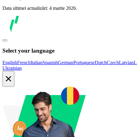
Data ultimei actualizări: 4 martie 2026.
Select your language
English
French
Italian
Spanish
German
Portuguese
Dutch
Czech
Latvian
L
Ukrainian
×