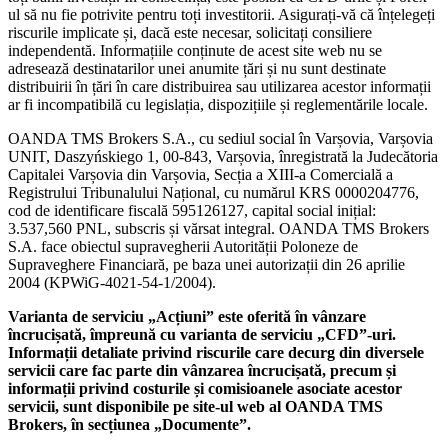
ul să nu fie potrivite pentru toți investitorii. Asigurați-vă că înțelegeți
riscurile implicate și, dacă este necesar, solicitați consiliere
independentă. Informațiile conținute de acest site web nu se
adresează destinatarilor unei anumite țări și nu sunt destinate
distribuirii în țări în care distribuirea sau utilizarea acestor informații
ar fi incompatibilă cu legislația, dispozițiile și reglementările locale.
OANDA TMS Brokers S.A., cu sediul social în Varșovia, Varșovia
UNIT, Daszyńskiego 1, 00-843, Varșovia, înregistrată la Judecătoria
Capitalei Varșovia din Varșovia, Secția a XIII-a Comercială a
Registrului Tribunalului Național, cu numărul KRS 0000204776,
cod de identificare fiscală 595126127, capital social inițial:
3.537,560 PNL, subscris și vărsat integral. OANDA TMS Brokers
S.A. face obiectul supravegherii Autorității Poloneze de
Supraveghere Financiară, pe baza unei autorizații din 26 aprilie
2004 (KPWiG-4021-54-1/2004).
Varianta de serviciu „Acțiuni” este oferită în vânzare
încrucișată, împreună cu varianta de serviciu „CFD”-uri.
Informații detaliate privind riscurile care decurg din diversele
servicii care fac parte din vânzarea încrucișată, precum și
informații privind costurile și comisioanele asociate acestor
servicii, sunt disponibile pe site-ul web al OANDA TMS
Brokers, în secțiunea „Documente”.