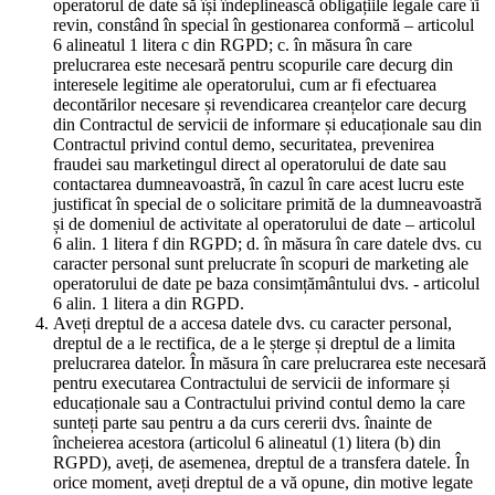
operatorul de date să își îndeplinească obligațiile legale care îi
revin, constând în special în gestionarea conformă – articolul
6 alineatul 1 litera c din RGPD; c. în măsura în care
prelucrarea este necesară pentru scopurile care decurg din
interesele legitime ale operatorului, cum ar fi efectuarea
decontărilor necesare și revendicarea creanțelor care decurg
din Contractul de servicii de informare și educaționale sau din
Contractul privind contul demo, securitatea, prevenirea
fraudei sau marketingul direct al operatorului de date sau
contactarea dumneavoastră, în cazul în care acest lucru este
justificat în special de o solicitare primită de la dumneavoastră
și de domeniul de activitate al operatorului de date – articolul
6 alin. 1 litera f din RGPD; d. în măsura în care datele dvs. cu
caracter personal sunt prelucrate în scopuri de marketing ale
operatorului de date pe baza consimțământului dvs. - articolul
6 alin. 1 litera a din RGPD.
Aveți dreptul de a accesa datele dvs. cu caracter personal,
dreptul de a le rectifica, de a le șterge și dreptul de a limita
prelucrarea datelor. În măsura în care prelucrarea este necesară
pentru executarea Contractului de servicii de informare și
educaționale sau a Contractului privind contul demo la care
sunteți parte sau pentru a da curs cererii dvs. înainte de
încheierea acestora (articolul 6 alineatul (1) litera (b) din
RGPD), aveți, de asemenea, dreptul de a transfera datele. În
orice moment, aveți dreptul de a vă opune, din motive legate