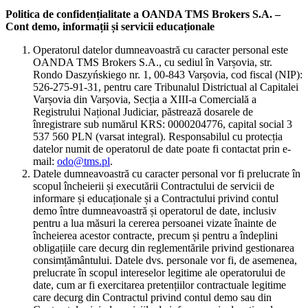
Politica de confidențialitate a OANDA TMS Brokers S.A. –
Cont demo, informații și servicii educaționale
Operatorul datelor dumneavoastră cu caracter personal este
OANDA TMS Brokers S.A., cu sediul în Varșovia, str.
Rondo Daszyńskiego nr. 1, 00-843 Varșovia, cod fiscal (NIP):
526-275-91-31, pentru care Tribunalul Districtual al Capitalei
Varșovia din Varșovia, Secția a XIII-a Comercială a
Registrului Național Judiciar, păstrează dosarele de
înregistrare sub numărul KRS: 0000204776, capital social 3
537 560 PLN (varsat integral). Responsabilul cu protecția
datelor numit de operatorul de date poate fi contactat prin e-
mail:
odo@tms.pl
.
Datele dumneavoastră cu caracter personal vor fi prelucrate în
scopul încheierii și executării Contractului de servicii de
informare și educaționale și a Contractului privind contul
demo între dumneavoastră și operatorul de date, inclusiv
pentru a lua măsuri la cererea persoanei vizate înainte de
încheierea acestor contracte, precum și pentru a îndeplini
obligațiile care decurg din reglementările privind gestionarea
consimțământului. Datele dvs. personale vor fi, de asemenea,
prelucrate în scopul intereselor legitime ale operatorului de
date, cum ar fi exercitarea pretențiilor contractuale legitime
care decurg din Contractul privind contul demo sau din