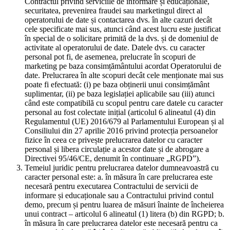
Contractul privind serviciile de informare și educaționale,
securitatea, prevenirea fraudei sau marketingul direct al
operatorului de date și contactarea dvs. în alte cazuri decât
cele specificate mai sus, atunci când acest lucru este justificat
în special de o solicitare primită de la dvs. și de domeniul de
activitate al operatorului de date. Datele dvs. cu caracter
personal pot fi, de asemenea, prelucrate în scopuri de
marketing pe baza consimțământului acordat Operatorului de
date. Prelucrarea în alte scopuri decât cele menționate mai sus
poate fi efectuată: (i) pe baza obținerii unui consimțământ
suplimentar, (ii) pe baza legislației aplicabile sau (iii) atunci
când este compatibilă cu scopul pentru care datele cu caracter
personal au fost colectate inițial (articolul 6 alineatul (4) din
Regulamentul (UE) 2016/679 al Parlamentului European și al
Consiliului din 27 aprilie 2016 privind protecția persoanelor
fizice în ceea ce privește prelucrarea datelor cu caracter
personal și libera circulație a acestor date și de abrogare a
Directivei 95/46/CE, denumit în continuare „RGPD”).
Temeiul juridic pentru prelucrarea datelor dumneavoastră cu
caracter personal este: a. în măsura în care prelucrarea este
necesară pentru executarea Contractului de servicii de
informare și educaționale sau a Contractului privind contul
demo, precum și pentru luarea de măsuri înainte de încheierea
unui contract – articolul 6 alineatul (1) litera (b) din RGPD; b.
în măsura în care prelucrarea datelor este necesară pentru ca