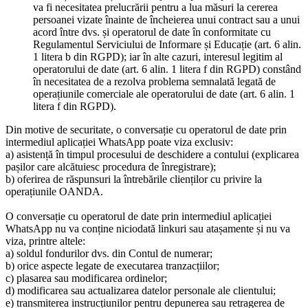
va fi necesitatea prelucrării pentru a lua măsuri la cererea
persoanei vizate înainte de încheierea unui contract sau a unui
acord între dvs. și operatorul de date în conformitate cu
Regulamentul Serviciului de Informare și Educație (art. 6 alin.
1 litera b din RGPD); iar în alte cazuri, interesul legitim al
operatorului de date (art. 6 alin. 1 litera f din RGPD) constând
în necesitatea de a rezolva problema semnalată legată de
operațiunile comerciale ale operatorului de date (art. 6 alin. 1
litera f din RGPD).
Din motive de securitate, o conversație cu operatorul de date prin
intermediul aplicației WhatsApp poate viza exclusiv:
a) asistență în timpul procesului de deschidere a contului (explicarea
pașilor care alcătuiesc procedura de înregistrare);
b) oferirea de răspunsuri la întrebările clienților cu privire la
operațiunile OANDA.
O conversație cu operatorul de date prin intermediul aplicației
WhatsApp nu va conține niciodată linkuri sau atașamente și nu va
viza, printre altele:
a) soldul fondurilor dvs. din Contul de numerar;
b) orice aspecte legate de executarea tranzacțiilor;
c) plasarea sau modificarea ordinelor;
d) modificarea sau actualizarea datelor personale ale clientului;
e) transmiterea instrucțiunilor pentru depunerea sau retragerea de