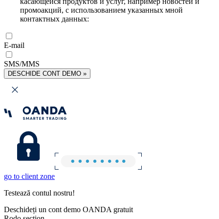
касающейся продуктов и услуг, например новостей и
промоакций, с использованием указанных мной
контактных данных:
E-mail
SMS/MMS
DESCHIDE CONT DEMO »
go to client zone
Testează contul nostru!
Deschideți un cont demo OANDA gratuit
Rodo section