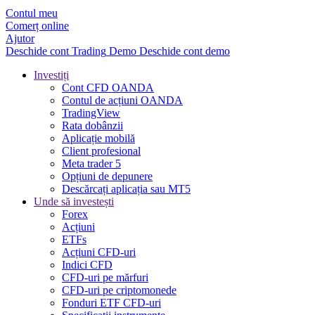
Contul meu
Comerț online
Ajutor
Deschide cont
Trading
Demo
Deschide cont demo
Investiți
Cont CFD OANDA
Contul de acțiuni OANDA
TradingView
Rata dobânzii
Aplicație mobilă
Client profesional
Meta trader 5
Opțiuni de depunere
Descărcați aplicația sau MT5
Unde să investești
Forex
Acțiuni
ETFs
Acțiuni CFD-uri
Indici CFD
CFD-uri pe mărfuri
CFD-uri pe criptomonede
Fonduri ETF CFD-uri