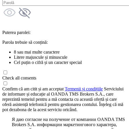
Puterea parolei:
Parola trebuie să conțină:
8 sau mai multe caractere
Litere majuscule și minuscule
Cel puțin o cifră și un caracter special
Check all consents
Confirm că am citit și am acceptat
Termenii și condițiile
Serviciului
de informare și educație al OANDA TMS Brokers S.A., care
reprezintă temeiul pentru a mă contacta cu această ofertă și care
oferă asistență telefonică pentru gestionarea contului. Înțeleg că mă
pot dezabona de la acest serviciu oricând.
Я даю согласие на получение от компании OANDA TMS
Brokers S.A. информации маркетингового характера,