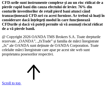
CFD-urile sunt instrumente complexe și au un risc ridicat de a
pierde rapid bani din cauza efectului de levier. 76% din
conturile investitorilor de retail pierd bani atunci când
tranzacționează CFD-uri cu acest furnizor. Ar trebui să luați în
considerare dacă înțelegeți modul în care funcționează
CFDurile și dacă vă puteți permite să vă asumați riscul ridicat
de a vă pierde banii.
@ Copyright 2026 OANDA TMS Brokers S.A. Toate drepturile
rezervate. „OANDA”, „fxTrade” și familia de mărci înregistrate
„fx” ale OANDA sunt deținute de OANDA Corporation. Toate
celelalte mărci înregistrate care apar pe acest site web sunt
proprietatea posesorilor respectivi.
Scroll to top