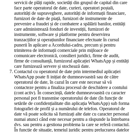
servicii de plăți rapide, societăți din grupul de capital din care
face parte operatorul de date, curieri, operatori poștali,
autorități de supraveghere, autorități de informații financiare,
furnizori de date de piață, furnizori de instrumente de
prevenire a fraudei și de combatere a spălării banilor, entități
care administrează fonduri de investiții, furnizori de
instrumente, software și platforme pentru deservirea
tranzacțiilor și operațiunilor financiare efectuate în cursul
punerii în aplicare a Acordului-cadru, precum și pentru
trimiterea de informații comerciale prin mijloace de
comunicare electronică, consilieri juridici, firme de audit,
firme de consultanță, furnizorul aplicației WhatsApp și entități
care furnizează servere și stochează date.
Contactul cu operatorul de date prin intermediul aplicației
WhatsApp poate fi inițiat de dumneavoastră sau de către
operatorul de date, în cazul în care este necesar să vă
contacteze pentru a finaliza procesul de deschidere a contului
(cont activ). În consecință, datele dumneavoastră cu caracter
personal pot fi transmise operatorului de date (în funcție de
setările de confidențialitate din aplicația WhatsApp) sub forma
fotografiei de profil și a numărului de telefon. Operatorul de
date vă poate solicita să furnizați alte date cu caracter personal
numai atunci când este necesar pentru a răspunde la întrebarea
dvs. sau pentru a gestiona problema la care se referă contactul.
În funcție de situație, temeiul juridic pentru prelucrarea datelor