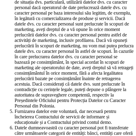
de situația dvs. particulară, utilizării datelor dvs. cu caracter
personal dacă operatorul de date prelucrează datele dvs. cu
caracter personal pe baza interesului său legitim, de exemplu,
în legătură cu comercializarea de produse și servicii. Dacă
datele dvs. cu caracter personal sunt prelucrate în scopuri de
marketing, aveți dreptul de a vă opune în orice moment
prelucrării datelor dvs. cu caracter personal pentru astfel de
activități de marketing, inclusiv profilarea. Dacă vă opuneți
prelucrării în scopuri de marketing, nu vom mai putea prelucra
datele dvs. cu caracter personal în astfel de scopuri. În cazurile
în care prelucrarea datelor dvs. cu caracter personal se
bazează pe consimțământ, în special acordat în scopuri de
marketing ale operatorului de date, aveți dreptul să vă retrageți
consimțământul în orice moment, fără a afecta legalitatea
prelucrării bazate pe consimțământ înainte de retragerea
acestuia. Dacă considerați că datele dvs. sunt prelucrate în
contradicție cu cerințele legale, puteți depune o plângere la
autoritatea de supraveghere competentă, respectiv la
Președintele Oficiului pentru Protecția Datelor cu Caracter
Personal din Polonia.
Furnizarea datelor este voluntară, dar necesară pentru
încheierea Contractului de servicii de informare și
educaționale și a Contractului privind contul demo.
Datele dumneavoastră cu caracter personal pot fi transferate
către următoarele categorii de entități: bănci, entități care oferă