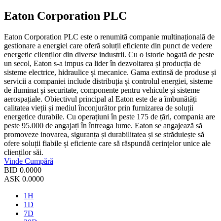
Eaton Corporation PLC
Eaton Corporation PLC este o renumită companie multinațională de
gestionare a energiei care oferă soluții eficiente din punct de vedere
energetic clienților din diverse industrii. Cu o istorie bogată de peste
un secol, Eaton s-a impus ca lider în dezvoltarea și producția de
sisteme electrice, hidraulice și mecanice. Gama extinsă de produse și
servicii a companiei include distribuția și controlul energiei, sisteme
de iluminat și securitate, componente pentru vehicule și sisteme
aerospațiale. Obiectivul principal al Eaton este de a îmbunătăți
calitatea vieții și mediul înconjurător prin furnizarea de soluții
energetice durabile. Cu operațiuni în peste 175 de țări, compania are
peste 95.000 de angajați în întreaga lume. Eaton se angajează să
promoveze inovarea, siguranța și durabilitatea și se străduiește să
ofere soluții fiabile și eficiente care să răspundă cerințelor unice ale
clienților săi.
Vinde
Cumpără
BID
0.0000
ASK
0.0000
1H
1D
7D