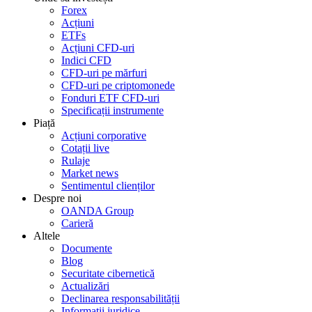
Forex
Acțiuni
ETFs
Acțiuni CFD-uri
Indici CFD
CFD-uri pe mărfuri
CFD-uri pe criptomonede
Fonduri ETF CFD-uri
Specificații instrumente
Piață
Acțiuni corporative
Cotații live
Rulaje
Market news
Sentimentul clienților
Despre noi
OANDA Group
Carieră
Altele
Documente
Blog
Securitate cibernetică
Actualizări
Declinarea responsabilității
Informații juridice