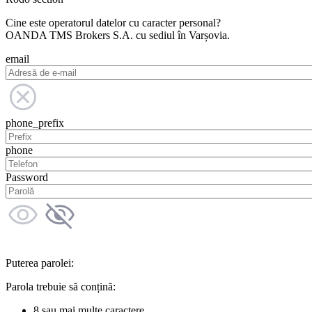
Cine este operatorul datelor cu caracter personal?
OANDA TMS Brokers S.A. cu sediul în Varșovia.
email
phone_prefix
phone
Password
Puterea parolei:
Parola trebuie să conțină:
8 sau mai multe caractere