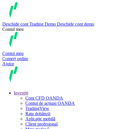
Deschide cont
Trading
Demo
Deschide cont demo
Contul meu
Contul meu
Comerț online
Ajutor
Investiți
Cont CFD OANDA
Contul de acțiuni OANDA
TradingView
Rata dobânzii
Aplicație mobilă
Client profesional