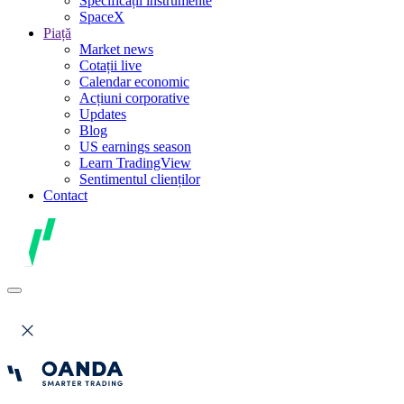
Specificații instrumente
SpaceX
Piață
Market news
Cotații live
Calendar economic
Acțiuni corporative
Updates
Blog
US earnings season
Learn TradingView
Sentimentul clienților
Contact