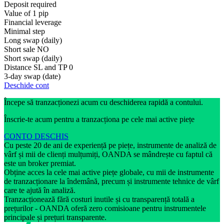
Deposit required
Value of 1 pip
Financial leverage
Minimal step
Long swap (daily)
Short sale
NO
Short swap (daily)
Distance SL and TP
0
3-day swap (date)
Deschide cont
Începe să tranzacționezi acum cu deschiderea rapidă a contului.
Înscrie-te acum pentru a tranzacționa pe cele mai active piețe
CONTO DESCHIS
Cu peste 20 de ani de experiență pe piețe, instrumente de analiză de
vârf și mii de clienți mulțumiți, OANDA se mândrește cu faptul că
este un broker premiat.
Obține acces la cele mai active piețe globale, cu mii de instrumente
de tranzacționare la îndemână, precum și instrumente tehnice de vârf
care te ajută în analiză.
Tranzacționează fără costuri inutile și cu transparență totală a
prețurilor - OANDA oferă zero comisioane pentru instrumentele
principale și prețuri transparente.