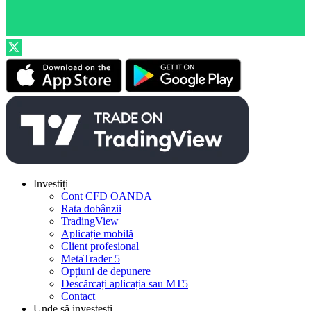
Investiți
Cont CFD OANDA
Rata dobânzii
TradingView
Aplicație mobilă
Client profesional
MetaTrader 5
Opțiuni de depunere
Descărcați aplicația sau MT5
Contact
Unde să investești