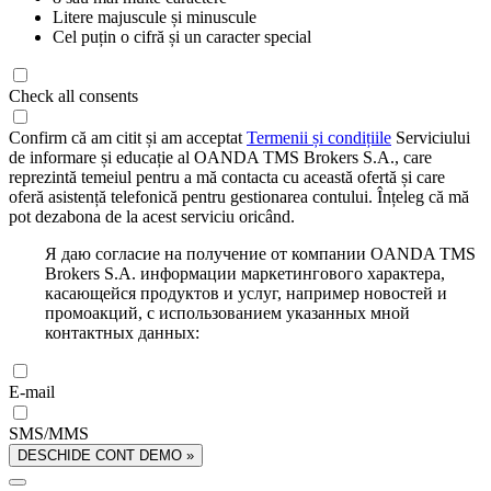
Litere majuscule și minuscule
Cel puțin o cifră și un caracter special
Check all consents
Confirm că am citit și am acceptat
Termenii și condițiile
Serviciului
de informare și educație al OANDA TMS Brokers S.A., care
reprezintă temeiul pentru a mă contacta cu această ofertă și care
oferă asistență telefonică pentru gestionarea contului. Înțeleg că mă
pot dezabona de la acest serviciu oricând.
Я даю согласие на получение от компании OANDA TMS
Brokers S.A. информации маркетингового характера,
касающейся продуктов и услуг, например новостей и
промоакций, с использованием указанных мной
контактных данных:
E-mail
SMS/MMS
DESCHIDE CONT DEMO »