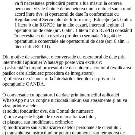
va fi necesitatea prelucrării pentru a lua măsuri la cererea
persoanei vizate înainte de încheierea unui contract sau a unui
acord între dvs. și operatorul de date în conformitate cu
Regulamentul Serviciului de Informare și Educație (art. 6 alin.
1 litera b din RGPD); iar în alte cazuri, interesul legitim al
operatorului de date (art. 6 alin. 1 litera f din RGPD) constând
în necesitatea de a rezolva problema semnalată legată de
operațiunile comerciale ale operatorului de date (art. 6 alin. 1
litera f din RGPD).
Din motive de securitate, o conversație cu operatorul de date prin
intermediul aplicației WhatsApp poate viza exclusiv:
a) asistență în timpul procesului de deschidere a contului (explicarea
pașilor care alcătuiesc procedura de înregistrare);
b) oferirea de răspunsuri la întrebările clienților cu privire la
operațiunile OANDA.
O conversație cu operatorul de date prin intermediul aplicației
WhatsApp nu va conține niciodată linkuri sau atașamente și nu va
viza, printre altele:
a) soldul fondurilor dvs. din Contul de numerar;
b) orice aspecte legate de executarea tranzacțiilor;
c) plasarea sau modificarea ordinelor;
d) modificarea sau actualizarea datelor personale ale clientului;
e) transmiterea instrucțiunilor pentru depunerea sau retragerea de