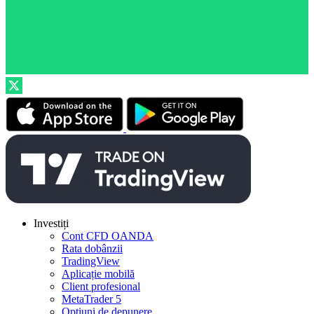
Investiți
Cont CFD OANDA
Rata dobânzii
TradingView
Aplicație mobilă
Client profesional
MetaTrader 5
Opțiuni de depunere