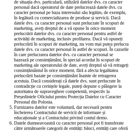
de situația dvs. particulară, utilizării datelor dvs. cu caracter
personal dacă operatorul de date prelucrează datele dvs. cu
caracter personal pe baza interesului său legitim, de exemplu,
în legătură cu comercializarea de produse și servicii. Dacă
datele dvs. cu caracter personal sunt prelucrate în scopuri de
marketing, aveți dreptul de a vă opune în orice moment
prelucrării datelor dvs. cu caracter personal pentru astfel de
activități de marketing, inclusiv profilarea. Dacă vă opuneți
prelucrării în scopuri de marketing, nu vom mai putea prelucra
datele dvs. cu caracter personal în astfel de scopuri. În cazurile
în care prelucrarea datelor dvs. cu caracter personal se
bazează pe consimțământ, în special acordat în scopuri de
marketing ale operatorului de date, aveți dreptul să vă retrageți
consimțământul în orice moment, fără a afecta legalitatea
prelucrării bazate pe consimțământ înainte de retragerea
acestuia. Dacă considerați că datele dvs. sunt prelucrate în
contradicție cu cerințele legale, puteți depune o plângere la
autoritatea de supraveghere competentă, respectiv la
Președintele Oficiului pentru Protecția Datelor cu Caracter
Personal din Polonia.
Furnizarea datelor este voluntară, dar necesară pentru
încheierea Contractului de servicii de informare și
educaționale și a Contractului privind contul demo.
Datele dumneavoastră cu caracter personal pot fi transferate
către următoarele categorii de entități: bănci, entități care oferă