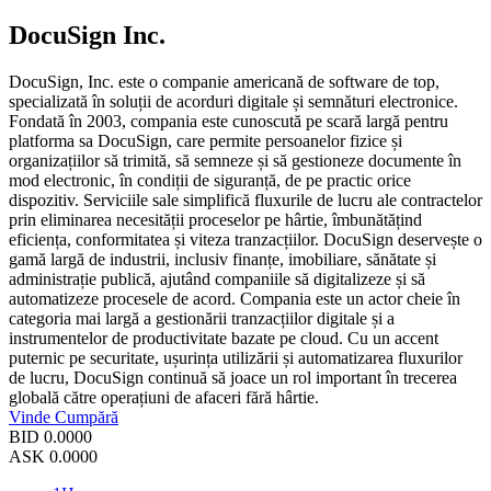
DocuSign Inc.
DocuSign, Inc. este o companie americană de software de top,
specializată în soluții de acorduri digitale și semnături electronice.
Fondată în 2003, compania este cunoscută pe scară largă pentru
platforma sa DocuSign, care permite persoanelor fizice și
organizațiilor să trimită, să semneze și să gestioneze documente în
mod electronic, în condiții de siguranță, de pe practic orice
dispozitiv. Serviciile sale simplifică fluxurile de lucru ale contractelor
prin eliminarea necesității proceselor pe hârtie, îmbunătățind
eficiența, conformitatea și viteza tranzacțiilor. DocuSign deservește o
gamă largă de industrii, inclusiv finanțe, imobiliare, sănătate și
administrație publică, ajutând companiile să digitalizeze și să
automatizeze procesele de acord. Compania este un actor cheie în
categoria mai largă a gestionării tranzacțiilor digitale și a
instrumentelor de productivitate bazate pe cloud. Cu un accent
puternic pe securitate, ușurința utilizării și automatizarea fluxurilor
de lucru, DocuSign continuă să joace un rol important în trecerea
globală către operațiuni de afaceri fără hârtie.
Vinde
Cumpără
BID
0.0000
ASK
0.0000