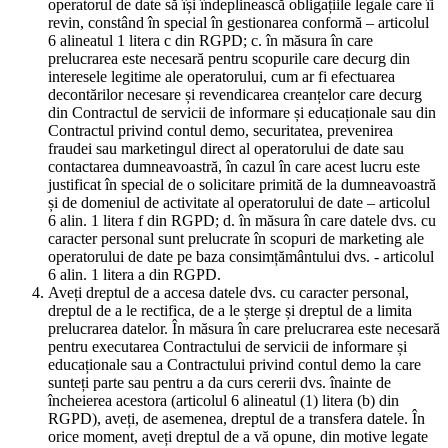
operatorul de date să își îndeplinească obligațiile legale care îi
revin, constând în special în gestionarea conformă – articolul
6 alineatul 1 litera c din RGPD; c. în măsura în care
prelucrarea este necesară pentru scopurile care decurg din
interesele legitime ale operatorului, cum ar fi efectuarea
decontărilor necesare și revendicarea creanțelor care decurg
din Contractul de servicii de informare și educaționale sau din
Contractul privind contul demo, securitatea, prevenirea
fraudei sau marketingul direct al operatorului de date sau
contactarea dumneavoastră, în cazul în care acest lucru este
justificat în special de o solicitare primită de la dumneavoastră
și de domeniul de activitate al operatorului de date – articolul
6 alin. 1 litera f din RGPD; d. în măsura în care datele dvs. cu
caracter personal sunt prelucrate în scopuri de marketing ale
operatorului de date pe baza consimțământului dvs. - articolul
6 alin. 1 litera a din RGPD.
Aveți dreptul de a accesa datele dvs. cu caracter personal,
dreptul de a le rectifica, de a le șterge și dreptul de a limita
prelucrarea datelor. În măsura în care prelucrarea este necesară
pentru executarea Contractului de servicii de informare și
educaționale sau a Contractului privind contul demo la care
sunteți parte sau pentru a da curs cererii dvs. înainte de
încheierea acestora (articolul 6 alineatul (1) litera (b) din
RGPD), aveți, de asemenea, dreptul de a transfera datele. În
orice moment, aveți dreptul de a vă opune, din motive legate