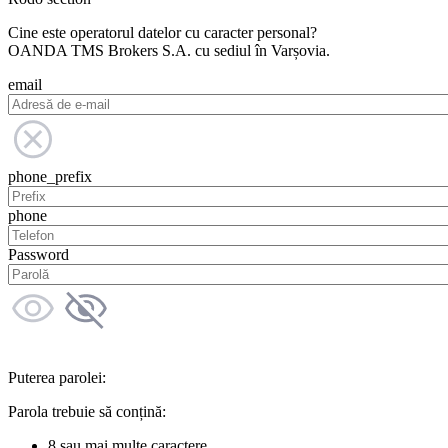
Cine este operatorul datelor cu caracter personal?
OANDA TMS Brokers S.A. cu sediul în Varșovia.
email
phone_prefix
phone
Password
Puterea parolei:
Parola trebuie să conțină:
8 sau mai multe caractere