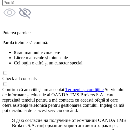
Puterea parolei:
Parola trebuie să conțină:
8 sau mai multe caractere
Litere majuscule și minuscule
Cel puțin o cifră și un caracter special
Check all consents
Confirm că am citit și am acceptat
Termenii și condițiile
Serviciului
de informare și educație al OANDA TMS Brokers S.A., care
reprezintă temeiul pentru a mă contacta cu această ofertă și care
oferă asistență telefonică pentru gestionarea contului. Înțeleg că mă
pot dezabona de la acest serviciu oricând.
Я даю согласие на получение от компании OANDA TMS
Brokers S.A. информации маркетингового характера,