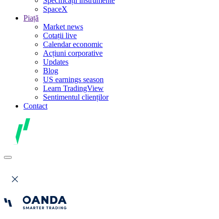
Specificații instrumente
SpaceX
Piață
Market news
Cotații live
Calendar economic
Acțiuni corporative
Updates
Blog
US earnings season
Learn TradingView
Sentimentul clienților
Contact