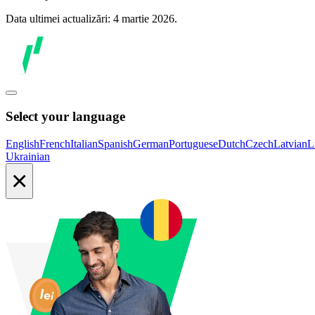
Data ultimei actualizări: 4 martie 2026.
Select your language
English
French
Italian
Spanish
German
Portuguese
Dutch
Czech
Latvian
L
Ukrainian
×