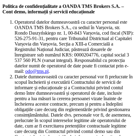
Politica de confidențialitate a OANDA TMS Brokers S.A. –
Cont demo, informații și servicii educaționale
Operatorul datelor dumneavoastră cu caracter personal este
OANDA TMS Brokers S.A., cu sediul în Varșovia, str.
Rondo Daszyńskiego nr. 1, 00-843 Varșovia, cod fiscal (NIP):
526-275-91-31, pentru care Tribunalul Districtual al Capitalei
Varșovia din Varșovia, Secția a XIII-a Comercială a
Registrului Național Judiciar, păstrează dosarele de
înregistrare sub numărul KRS: 0000204776, capital social 3
537 560 PLN (varsat integral). Responsabilul cu protecția
datelor numit de operatorul de date poate fi contactat prin e-
mail:
odo@tms.pl
.
Datele dumneavoastră cu caracter personal vor fi prelucrate în
scopul încheierii și executării Contractului de servicii de
informare și educaționale și a Contractului privind contul
demo între dumneavoastră și operatorul de date, inclusiv
pentru a lua măsuri la cererea persoanei vizate înainte de
încheierea acestor contracte, precum și pentru a îndeplini
obligațiile care decurg din reglementările privind gestionarea
consimțământului. Datele dvs. personale vor fi, de asemenea,
prelucrate în scopul intereselor legitime ale operatorului de
date, cum ar fi exercitarea pretențiilor contractuale legitime
care decurg din Contractul privind contul demo sau din