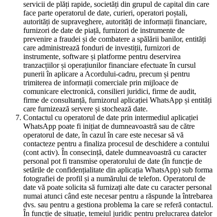
servicii de plăți rapide, societăți din grupul de capital din care
face parte operatorul de date, curieri, operatori poștali,
autorități de supraveghere, autorități de informații financiare,
furnizori de date de piață, furnizori de instrumente de
prevenire a fraudei și de combatere a spălării banilor, entități
care administrează fonduri de investiții, furnizori de
instrumente, software și platforme pentru deservirea
tranzacțiilor și operațiunilor financiare efectuate în cursul
punerii în aplicare a Acordului-cadru, precum și pentru
trimiterea de informații comerciale prin mijloace de
comunicare electronică, consilieri juridici, firme de audit,
firme de consultanță, furnizorul aplicației WhatsApp și entități
care furnizează servere și stochează date.
Contactul cu operatorul de date prin intermediul aplicației
WhatsApp poate fi inițiat de dumneavoastră sau de către
operatorul de date, în cazul în care este necesar să vă
contacteze pentru a finaliza procesul de deschidere a contului
(cont activ). În consecință, datele dumneavoastră cu caracter
personal pot fi transmise operatorului de date (în funcție de
setările de confidențialitate din aplicația WhatsApp) sub forma
fotografiei de profil și a numărului de telefon. Operatorul de
date vă poate solicita să furnizați alte date cu caracter personal
numai atunci când este necesar pentru a răspunde la întrebarea
dvs. sau pentru a gestiona problema la care se referă contactul.
În funcție de situație, temeiul juridic pentru prelucrarea datelor