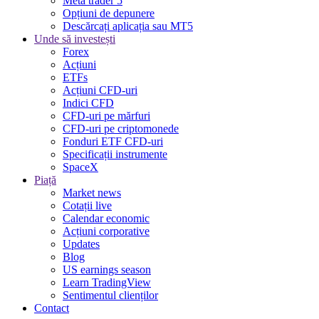
Meta trader 5
Opțiuni de depunere
Descărcați aplicația sau MT5
Unde să investești
Forex
Acțiuni
ETFs
Acțiuni CFD-uri
Indici CFD
CFD-uri pe mărfuri
CFD-uri pe criptomonede
Fonduri ETF CFD-uri
Specificații instrumente
SpaceX
Piață
Market news
Cotații live
Calendar economic
Acțiuni corporative
Updates
Blog
US earnings season
Learn TradingView
Sentimentul clienților
Contact