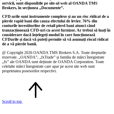
servicii, sunt disponibile pe site-ul web al OANDA TMS
Brokers, în secțiunea „Documente”.
CFD-urile sunt instrumente complexe și au un risc ridicat de a
pierde rapid bani din cauza efectului de levier. 76% din
conturile investitorilor de retail pierd bani atunci când
tranzacționează CFD-uri cu acest furnizor. Ar trebui să luați în
considerare dacă înțelegeți modul în care funcționează
CFDurile și dacă vă puteți permite să vă asumați riscul ridicat
de a vă pierde banii.
@ Copyright 2026 OANDA TMS Brokers S.A. Toate drepturile
rezervate. „OANDA”, „fxTrade” și familia de mărci înregistrate
„fx” ale OANDA sunt deținute de OANDA Corporation. Toate
celelalte mărci înregistrate care apar pe acest site web sunt
proprietatea posesorilor respectivi.
Scroll to top