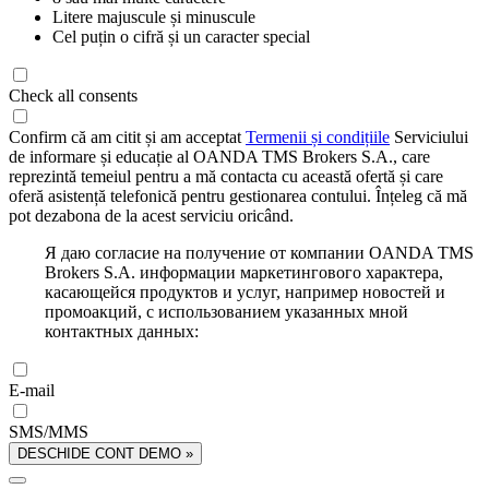
Litere majuscule și minuscule
Cel puțin o cifră și un caracter special
Check all consents
Confirm că am citit și am acceptat
Termenii și condițiile
Serviciului
de informare și educație al OANDA TMS Brokers S.A., care
reprezintă temeiul pentru a mă contacta cu această ofertă și care
oferă asistență telefonică pentru gestionarea contului. Înțeleg că mă
pot dezabona de la acest serviciu oricând.
Я даю согласие на получение от компании OANDA TMS
Brokers S.A. информации маркетингового характера,
касающейся продуктов и услуг, например новостей и
промоакций, с использованием указанных мной
контактных данных:
E-mail
SMS/MMS
DESCHIDE CONT DEMO »