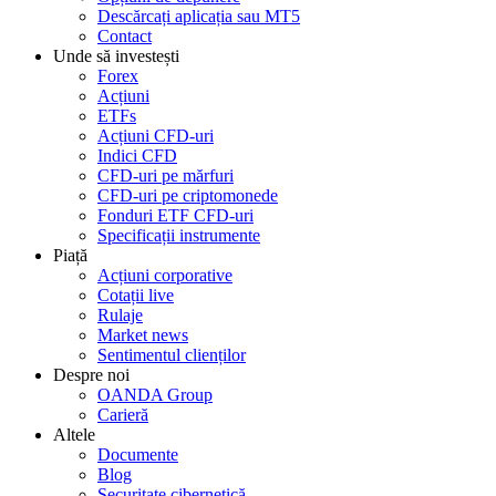
Descărcați aplicația sau MT5
Contact
Unde să investești
Forex
Acțiuni
ETFs
Acțiuni CFD-uri
Indici CFD
CFD-uri pe mărfuri
CFD-uri pe criptomonede
Fonduri ETF CFD-uri
Specificații instrumente
Piață
Acțiuni corporative
Cotații live
Rulaje
Market news
Sentimentul clienților
Despre noi
OANDA Group
Carieră
Altele
Documente
Blog
Securitate cibernetică