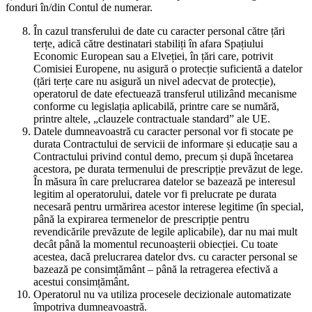
fonduri în/din Contul de numerar.
În cazul transferului de date cu caracter personal către țări
terțe, adică către destinatari stabiliți în afara Spațiului
Economic European sau a Elveției, în țări care, potrivit
Comisiei Europene, nu asigură o protecție suficientă a datelor
(țări terțe care nu asigură un nivel adecvat de protecție),
operatorul de date efectuează transferul utilizând mecanisme
conforme cu legislația aplicabilă, printre care se numără,
printre altele, „clauzele contractuale standard” ale UE.
Datele dumneavoastră cu caracter personal vor fi stocate pe
durata Contractului de servicii de informare și educație sau a
Contractului privind contul demo, precum și după încetarea
acestora, pe durata termenului de prescripție prevăzut de lege.
În măsura în care prelucrarea datelor se bazează pe interesul
legitim al operatorului, datele vor fi prelucrate pe durata
necesară pentru urmărirea acestor interese legitime (în special,
până la expirarea termenelor de prescripție pentru
revendicările prevăzute de legile aplicabile), dar nu mai mult
decât până la momentul recunoașterii obiecției. Cu toate
acestea, dacă prelucrarea datelor dvs. cu caracter personal se
bazează pe consimțământ – până la retragerea efectivă a
acestui consimțământ.
Operatorul nu va utiliza procesele decizionale automatizate
împotriva dumneavoastră.