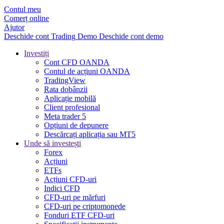
Contul meu
Comerț online
Ajutor
Deschide cont
Trading
Demo
Deschide cont demo
Investiți
Cont CFD OANDA
Contul de acțiuni OANDA
TradingView
Rata dobânzii
Aplicație mobilă
Client profesional
Meta trader 5
Opțiuni de depunere
Descărcați aplicația sau MT5
Unde să investești
Forex
Acțiuni
ETFs
Acțiuni CFD-uri
Indici CFD
CFD-uri pe mărfuri
CFD-uri pe criptomonede
Fonduri ETF CFD-uri