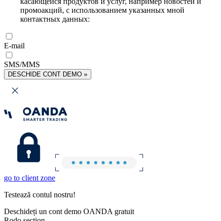
касающейся продуктов и услуг, например новостей и
промоакций, с использованием указанных мной
контактных данных:
E-mail
SMS/MMS
DESCHIDE CONT DEMO »
go to client zone
Testează contul nostru!
Deschideți un cont demo OANDA gratuit
Rodo section