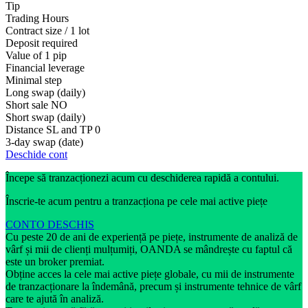
Tip
Trading Hours
Contract size / 1 lot
Deposit required
Value of 1 pip
Financial leverage
Minimal step
Long swap (daily)
Short sale
NO
Short swap (daily)
Distance SL and TP
0
3-day swap (date)
Deschide cont
Începe să tranzacționezi acum cu deschiderea rapidă a contului.
Înscrie-te acum pentru a tranzacționa pe cele mai active piețe
CONTO DESCHIS
Cu peste 20 de ani de experiență pe piețe, instrumente de analiză de
vârf și mii de clienți mulțumiți, OANDA se mândrește cu faptul că
este un broker premiat.
Obține acces la cele mai active piețe globale, cu mii de instrumente
de tranzacționare la îndemână, precum și instrumente tehnice de vârf
care te ajută în analiză.