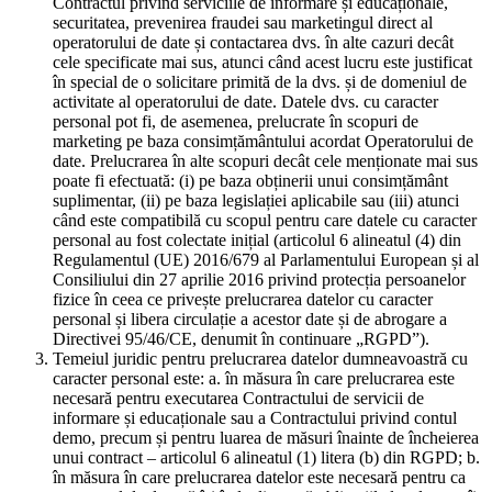
Contractul privind serviciile de informare și educaționale,
securitatea, prevenirea fraudei sau marketingul direct al
operatorului de date și contactarea dvs. în alte cazuri decât
cele specificate mai sus, atunci când acest lucru este justificat
în special de o solicitare primită de la dvs. și de domeniul de
activitate al operatorului de date. Datele dvs. cu caracter
personal pot fi, de asemenea, prelucrate în scopuri de
marketing pe baza consimțământului acordat Operatorului de
date. Prelucrarea în alte scopuri decât cele menționate mai sus
poate fi efectuată: (i) pe baza obținerii unui consimțământ
suplimentar, (ii) pe baza legislației aplicabile sau (iii) atunci
când este compatibilă cu scopul pentru care datele cu caracter
personal au fost colectate inițial (articolul 6 alineatul (4) din
Regulamentul (UE) 2016/679 al Parlamentului European și al
Consiliului din 27 aprilie 2016 privind protecția persoanelor
fizice în ceea ce privește prelucrarea datelor cu caracter
personal și libera circulație a acestor date și de abrogare a
Directivei 95/46/CE, denumit în continuare „RGPD”).
Temeiul juridic pentru prelucrarea datelor dumneavoastră cu
caracter personal este: a. în măsura în care prelucrarea este
necesară pentru executarea Contractului de servicii de
informare și educaționale sau a Contractului privind contul
demo, precum și pentru luarea de măsuri înainte de încheierea
unui contract – articolul 6 alineatul (1) litera (b) din RGPD; b.
în măsura în care prelucrarea datelor este necesară pentru ca