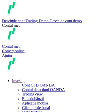
Deschide cont
Trading
Demo
Deschide cont demo
Contul meu
Contul meu
Comerț online
Ajutor
Investiți
Cont CFD OANDA
Contul de acțiuni OANDA
TradingView
Rata dobânzii
Aplicație mobilă
Client profesional