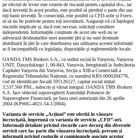
pe efectul de levier este extrem de riscantă pentru capitalul dvs., iar
dacă investiți în acest produs, este posibil să pierdeți o parte din sau
toți banii investiți. În consecință, este posibil ca CFD-urile și Forex-
ul să nu fie potrivite pentru toți investitorii. Asigurați-vă că înțelegeți
riscurile implicate și, dacă este necesar, solicitați consiliere
independentă. Informațiile conținute de acest site web nu se
adresează destinatarilor unei anumite țări și nu sunt destinate
distribuirii în țări în care distribuirea sau utilizarea acestor informații
ar fi incompatibilă cu legislația, dispozițiile și reglementările locale.
OANDA TMS Brokers S.A., cu sediul social în Varșovia, Varșovia
UNIT, Daszyńskiego 1, 00-843, Varșovia, înregistrată la Judecătoria
Capitalei Varșovia din Varșovia, Secția a XIII-a Comercială a
Registrului Tribunalului Național, cu numărul KRS 0000204776,
cod de identificare fiscală 595126127, capital social inițial:
3.537,560 PNL, subscris și vărsat integral. OANDA TMS Brokers
S.A. face obiectul supravegherii Autorității Poloneze de
Supraveghere Financiară, pe baza unei autorizații din 26 aprilie
2004 (KPWiG-4021-54-1/2004).
Varianta de serviciu „Acțiuni” este oferită în vânzare
încrucișată, împreună cu varianta de serviciu „CFD”-uri.
Informații detaliate privind riscurile care decurg din diversele
servicii care fac parte din vânzarea încrucișată, precum și
informații privind costurile și comisioanele asociate acestor