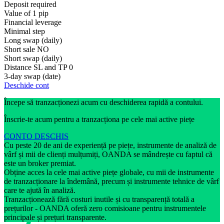
Deposit required
Value of 1 pip
Financial leverage
Minimal step
Long swap (daily)
Short sale
NO
Short swap (daily)
Distance SL and TP
0
3-day swap (date)
Deschide cont
Începe să tranzacționezi acum cu deschiderea rapidă a contului.
Înscrie-te acum pentru a tranzacționa pe cele mai active piețe
CONTO DESCHIS
Cu peste 20 de ani de experiență pe piețe, instrumente de analiză de
vârf și mii de clienți mulțumiți, OANDA se mândrește cu faptul că
este un broker premiat.
Obține acces la cele mai active piețe globale, cu mii de instrumente
de tranzacționare la îndemână, precum și instrumente tehnice de vârf
care te ajută în analiză.
Tranzacționează fără costuri inutile și cu transparență totală a
prețurilor - OANDA oferă zero comisioane pentru instrumentele
principale și prețuri transparente.