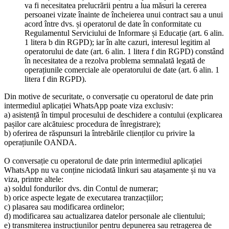
va fi necesitatea prelucrării pentru a lua măsuri la cererea
persoanei vizate înainte de încheierea unui contract sau a unui
acord între dvs. și operatorul de date în conformitate cu
Regulamentul Serviciului de Informare și Educație (art. 6 alin.
1 litera b din RGPD); iar în alte cazuri, interesul legitim al
operatorului de date (art. 6 alin. 1 litera f din RGPD) constând
în necesitatea de a rezolva problema semnalată legată de
operațiunile comerciale ale operatorului de date (art. 6 alin. 1
litera f din RGPD).
Din motive de securitate, o conversație cu operatorul de date prin
intermediul aplicației WhatsApp poate viza exclusiv:
a) asistență în timpul procesului de deschidere a contului (explicarea
pașilor care alcătuiesc procedura de înregistrare);
b) oferirea de răspunsuri la întrebările clienților cu privire la
operațiunile OANDA.
O conversație cu operatorul de date prin intermediul aplicației
WhatsApp nu va conține niciodată linkuri sau atașamente și nu va
viza, printre altele:
a) soldul fondurilor dvs. din Contul de numerar;
b) orice aspecte legate de executarea tranzacțiilor;
c) plasarea sau modificarea ordinelor;
d) modificarea sau actualizarea datelor personale ale clientului;
e) transmiterea instrucțiunilor pentru depunerea sau retragerea de