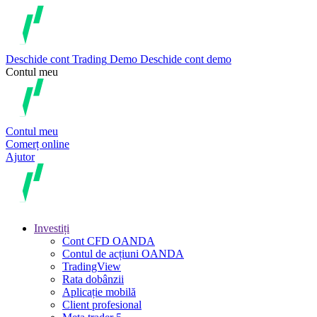
Deschide cont
Trading
Demo
Deschide cont demo
Contul meu
Contul meu
Comerț online
Ajutor
Investiți
Cont CFD OANDA
Contul de acțiuni OANDA
TradingView
Rata dobânzii
Aplicație mobilă
Client profesional