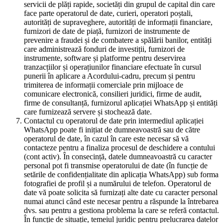
servicii de plăți rapide, societăți din grupul de capital din care
face parte operatorul de date, curieri, operatori poștali,
autorități de supraveghere, autorități de informații financiare,
furnizori de date de piață, furnizori de instrumente de
prevenire a fraudei și de combatere a spălării banilor, entități
care administrează fonduri de investiții, furnizori de
instrumente, software și platforme pentru deservirea
tranzacțiilor și operațiunilor financiare efectuate în cursul
punerii în aplicare a Acordului-cadru, precum și pentru
trimiterea de informații comerciale prin mijloace de
comunicare electronică, consilieri juridici, firme de audit,
firme de consultanță, furnizorul aplicației WhatsApp și entități
care furnizează servere și stochează date.
Contactul cu operatorul de date prin intermediul aplicației
WhatsApp poate fi inițiat de dumneavoastră sau de către
operatorul de date, în cazul în care este necesar să vă
contacteze pentru a finaliza procesul de deschidere a contului
(cont activ). În consecință, datele dumneavoastră cu caracter
personal pot fi transmise operatorului de date (în funcție de
setările de confidențialitate din aplicația WhatsApp) sub forma
fotografiei de profil și a numărului de telefon. Operatorul de
date vă poate solicita să furnizați alte date cu caracter personal
numai atunci când este necesar pentru a răspunde la întrebarea
dvs. sau pentru a gestiona problema la care se referă contactul.
În funcție de situație, temeiul juridic pentru prelucrarea datelor