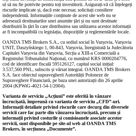
ul să nu fie potrivite pentru toți investitorii. Asigurați-vă că înțelegeți
riscurile implicate și, dacă este necesar, solicitați consiliere
independentă. Informațiile conținute de acest site web nu se
adresează destinatarilor unei anumite țări și nu sunt destinate
distribuirii în țări în care distribuirea sau utilizarea acestor informații
ar fi incompatibilă cu legislația, dispozițiile și reglementările locale.
OANDA TMS Brokers S.A., cu sediul social în Varșovia, Varșovia
UNIT, Daszyńskiego 1, 00-843, Varșovia, înregistrată la Judecătoria
Capitalei Varșovia din Varșovia, Secția a XIII-a Comercială a
Registrului Tribunalului Național, cu numărul KRS 0000204776,
cod de identificare fiscală 595126127, capital social inițial:
3.537,560 PNL, subscris și vărsat integral. OANDA TMS Brokers
S.A. face obiectul supravegherii Autorității Poloneze de
Supraveghere Financiară, pe baza unei autorizații din 26 aprilie
2004 (KPWiG-4021-54-1/2004).
Varianta de serviciu „Acțiuni” este oferită în vânzare
încrucișată, împreună cu varianta de serviciu „CFD”-uri.
Informații detaliate privind riscurile care decurg din diversele
servicii care fac parte din vânzarea încrucișată, precum și
informații privind costurile și comisioanele asociate acestor
servicii, sunt disponibile pe site-ul web al OANDA TMS
Brokers, în secțiunea „Documente”.