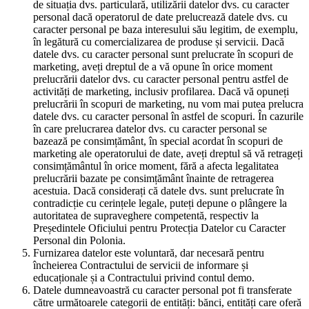
de situația dvs. particulară, utilizării datelor dvs. cu caracter
personal dacă operatorul de date prelucrează datele dvs. cu
caracter personal pe baza interesului său legitim, de exemplu,
în legătură cu comercializarea de produse și servicii. Dacă
datele dvs. cu caracter personal sunt prelucrate în scopuri de
marketing, aveți dreptul de a vă opune în orice moment
prelucrării datelor dvs. cu caracter personal pentru astfel de
activități de marketing, inclusiv profilarea. Dacă vă opuneți
prelucrării în scopuri de marketing, nu vom mai putea prelucra
datele dvs. cu caracter personal în astfel de scopuri. În cazurile
în care prelucrarea datelor dvs. cu caracter personal se
bazează pe consimțământ, în special acordat în scopuri de
marketing ale operatorului de date, aveți dreptul să vă retrageți
consimțământul în orice moment, fără a afecta legalitatea
prelucrării bazate pe consimțământ înainte de retragerea
acestuia. Dacă considerați că datele dvs. sunt prelucrate în
contradicție cu cerințele legale, puteți depune o plângere la
autoritatea de supraveghere competentă, respectiv la
Președintele Oficiului pentru Protecția Datelor cu Caracter
Personal din Polonia.
Furnizarea datelor este voluntară, dar necesară pentru
încheierea Contractului de servicii de informare și
educaționale și a Contractului privind contul demo.
Datele dumneavoastră cu caracter personal pot fi transferate
către următoarele categorii de entități: bănci, entități care oferă