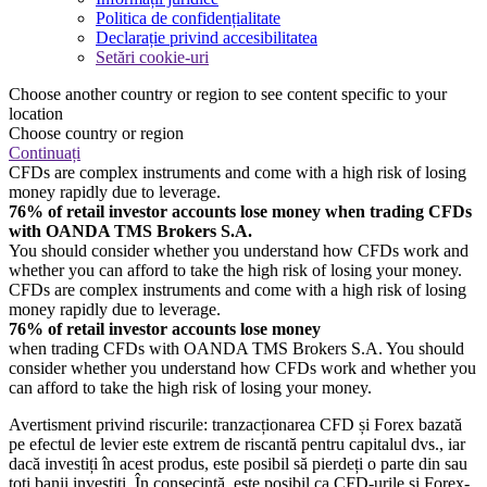
Politica de confidențialitate
Declarație privind accesibilitatea
Setări cookie-uri
Choose another country or region to see content specific to your
location
Choose country or region
Continuați
CFDs are complex instruments and come with a high risk of losing
money rapidly due to leverage.
76% of retail investor accounts lose money when trading CFDs
with OANDA TMS Brokers S.A.
You should consider whether you understand how CFDs work and
whether you can afford to take the high risk of losing your money.
CFDs are complex instruments and come with a high risk of losing
money rapidly due to leverage.
76% of retail investor accounts lose money
when trading CFDs with OANDA TMS Brokers S.A. You should
consider whether you understand how CFDs work and whether you
can afford to take the high risk of losing your money.
Avertisment privind riscurile: tranzacționarea CFD și Forex bazată
pe efectul de levier este extrem de riscantă pentru capitalul dvs., iar
dacă investiți în acest produs, este posibil să pierdeți o parte din sau
toți banii investiți. În consecință, este posibil ca CFD-urile și Forex-