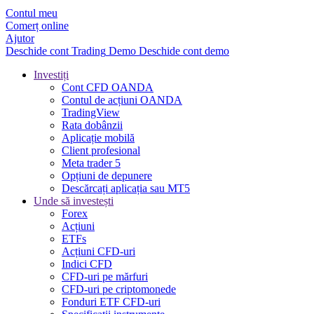
Contul meu
Comerț online
Ajutor
Deschide cont
Trading
Demo
Deschide cont demo
Investiți
Cont CFD OANDA
Contul de acțiuni OANDA
TradingView
Rata dobânzii
Aplicație mobilă
Client profesional
Meta trader 5
Opțiuni de depunere
Descărcați aplicația sau MT5
Unde să investești
Forex
Acțiuni
ETFs
Acțiuni CFD-uri
Indici CFD
CFD-uri pe mărfuri
CFD-uri pe criptomonede
Fonduri ETF CFD-uri