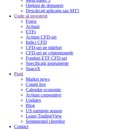
Meta trader 5
Opțiuni de depunere
Descărcați aplicația sau MT5
Unde să investești
Forex
Acțiuni
ETFs
Acțiuni CFD-uri
Indici CFD
CFD-uri pe mărfuri
CFD-uri pe criptomonede
Fonduri ETF CFD-uri
Specificații instrumente
SpaceX
Piață
Market news
Cotații live
Calendar economic
Acțiuni corporative
Updates
Blog
US earnings season
Learn TradingView
Sentimentul clienților
Contact