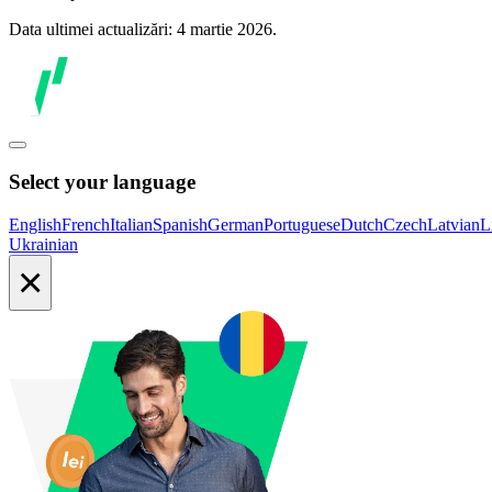
Data ultimei actualizări: 4 martie 2026.
Select your language
English
French
Italian
Spanish
German
Portuguese
Dutch
Czech
Latvian
L
Ukrainian
×