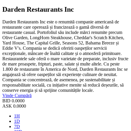
Darden Restaurants Inc
Darden Restaurants Inc este o renumită companie americană de
restaurante care operează și francizează o gamă diversă de
restaurante casual. Portofoliul său include mărci renumite precum
Olive Garden, LongHorn Steakhouse, Cheddar's Scratch Kitchen,
Yard House, The Capital Grille, Seasons 52, Bahama Breeze și
Eddie V's. Compania se dedică oferirii oaspeților servicii
excepționale, mâncare de înaltă calitate și o atmosferă primitoare.
Restaurantele sale oferă o mare varietate de preparate, inclusiv fructe
de mare proaspete, fripturi, paste, salate și multe altele. Cu peste
1.800 de restaurante în America de Nord, Darden Restaurants Inc se
angajează să ofere oaspeților săi experiențe culinare de neuitat.
Compania se concentrează, de asemenea, pe sustenabilitate și
responsabilitate socială, cu inițiative menite să reducă deșeurile, să
conserve energia și să sprijine comunitățile locale.
Vinde
Cumpără
BID
0.0000
ASK
0.0000
1H
1D
7D