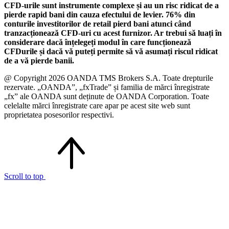
CFD-urile sunt instrumente complexe și au un risc ridicat de a
pierde rapid bani din cauza efectului de levier. 76% din
conturile investitorilor de retail pierd bani atunci când
tranzacționează CFD-uri cu acest furnizor. Ar trebui să luați în
considerare dacă înțelegeți modul în care funcționează
CFDurile și dacă vă puteți permite să vă asumați riscul ridicat
de a vă pierde banii.
@ Copyright 2026 OANDA TMS Brokers S.A. Toate drepturile
rezervate. „OANDA”, „fxTrade” și familia de mărci înregistrate
„fx” ale OANDA sunt deținute de OANDA Corporation. Toate
celelalte mărci înregistrate care apar pe acest site web sunt
proprietatea posesorilor respectivi.
Scroll to top