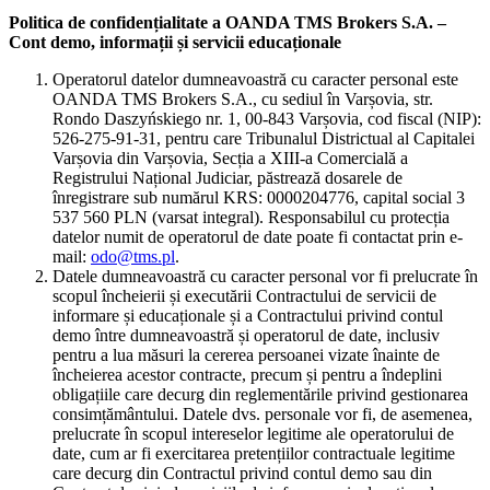
Politica de confidențialitate a OANDA TMS Brokers S.A. –
Cont demo, informații și servicii educaționale
Operatorul datelor dumneavoastră cu caracter personal este
OANDA TMS Brokers S.A., cu sediul în Varșovia, str.
Rondo Daszyńskiego nr. 1, 00-843 Varșovia, cod fiscal (NIP):
526-275-91-31, pentru care Tribunalul Districtual al Capitalei
Varșovia din Varșovia, Secția a XIII-a Comercială a
Registrului Național Judiciar, păstrează dosarele de
înregistrare sub numărul KRS: 0000204776, capital social 3
537 560 PLN (varsat integral). Responsabilul cu protecția
datelor numit de operatorul de date poate fi contactat prin e-
mail:
odo@tms.pl
.
Datele dumneavoastră cu caracter personal vor fi prelucrate în
scopul încheierii și executării Contractului de servicii de
informare și educaționale și a Contractului privind contul
demo între dumneavoastră și operatorul de date, inclusiv
pentru a lua măsuri la cererea persoanei vizate înainte de
încheierea acestor contracte, precum și pentru a îndeplini
obligațiile care decurg din reglementările privind gestionarea
consimțământului. Datele dvs. personale vor fi, de asemenea,
prelucrate în scopul intereselor legitime ale operatorului de
date, cum ar fi exercitarea pretențiilor contractuale legitime
care decurg din Contractul privind contul demo sau din