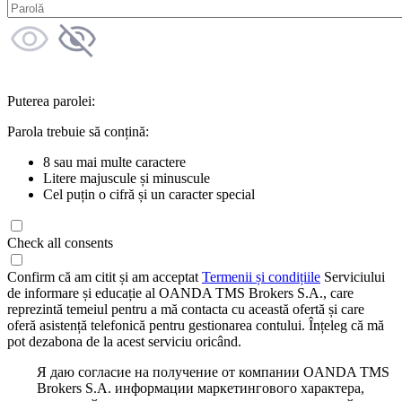
Puterea parolei:
Parola trebuie să conțină:
8 sau mai multe caractere
Litere majuscule și minuscule
Cel puțin o cifră și un caracter special
Check all consents
Confirm că am citit și am acceptat
Termenii și condițiile
Serviciului
de informare și educație al OANDA TMS Brokers S.A., care
reprezintă temeiul pentru a mă contacta cu această ofertă și care
oferă asistență telefonică pentru gestionarea contului. Înțeleg că mă
pot dezabona de la acest serviciu oricând.
Я даю согласие на получение от компании OANDA TMS
Brokers S.A. информации маркетингового характера,