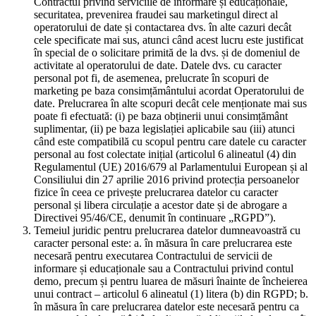
Contractul privind serviciile de informare și educaționale,
securitatea, prevenirea fraudei sau marketingul direct al
operatorului de date și contactarea dvs. în alte cazuri decât
cele specificate mai sus, atunci când acest lucru este justificat
în special de o solicitare primită de la dvs. și de domeniul de
activitate al operatorului de date. Datele dvs. cu caracter
personal pot fi, de asemenea, prelucrate în scopuri de
marketing pe baza consimțământului acordat Operatorului de
date. Prelucrarea în alte scopuri decât cele menționate mai sus
poate fi efectuată: (i) pe baza obținerii unui consimțământ
suplimentar, (ii) pe baza legislației aplicabile sau (iii) atunci
când este compatibilă cu scopul pentru care datele cu caracter
personal au fost colectate inițial (articolul 6 alineatul (4) din
Regulamentul (UE) 2016/679 al Parlamentului European și al
Consiliului din 27 aprilie 2016 privind protecția persoanelor
fizice în ceea ce privește prelucrarea datelor cu caracter
personal și libera circulație a acestor date și de abrogare a
Directivei 95/46/CE, denumit în continuare „RGPD”).
Temeiul juridic pentru prelucrarea datelor dumneavoastră cu
caracter personal este: a. în măsura în care prelucrarea este
necesară pentru executarea Contractului de servicii de
informare și educaționale sau a Contractului privind contul
demo, precum și pentru luarea de măsuri înainte de încheierea
unui contract – articolul 6 alineatul (1) litera (b) din RGPD; b.
în măsura în care prelucrarea datelor este necesară pentru ca