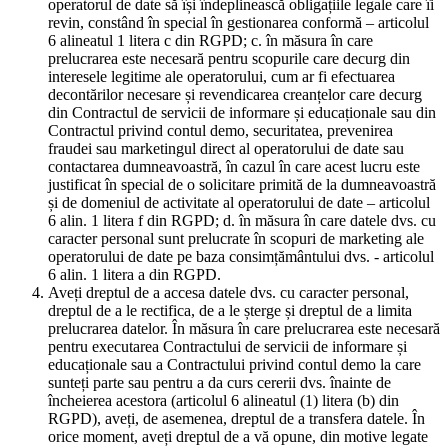
operatorul de date să își îndeplinească obligațiile legale care îi
revin, constând în special în gestionarea conformă – articolul
6 alineatul 1 litera c din RGPD; c. în măsura în care
prelucrarea este necesară pentru scopurile care decurg din
interesele legitime ale operatorului, cum ar fi efectuarea
decontărilor necesare și revendicarea creanțelor care decurg
din Contractul de servicii de informare și educaționale sau din
Contractul privind contul demo, securitatea, prevenirea
fraudei sau marketingul direct al operatorului de date sau
contactarea dumneavoastră, în cazul în care acest lucru este
justificat în special de o solicitare primită de la dumneavoastră
și de domeniul de activitate al operatorului de date – articolul
6 alin. 1 litera f din RGPD; d. în măsura în care datele dvs. cu
caracter personal sunt prelucrate în scopuri de marketing ale
operatorului de date pe baza consimțământului dvs. - articolul
6 alin. 1 litera a din RGPD.
Aveți dreptul de a accesa datele dvs. cu caracter personal,
dreptul de a le rectifica, de a le șterge și dreptul de a limita
prelucrarea datelor. În măsura în care prelucrarea este necesară
pentru executarea Contractului de servicii de informare și
educaționale sau a Contractului privind contul demo la care
sunteți parte sau pentru a da curs cererii dvs. înainte de
încheierea acestora (articolul 6 alineatul (1) litera (b) din
RGPD), aveți, de asemenea, dreptul de a transfera datele. În
orice moment, aveți dreptul de a vă opune, din motive legate