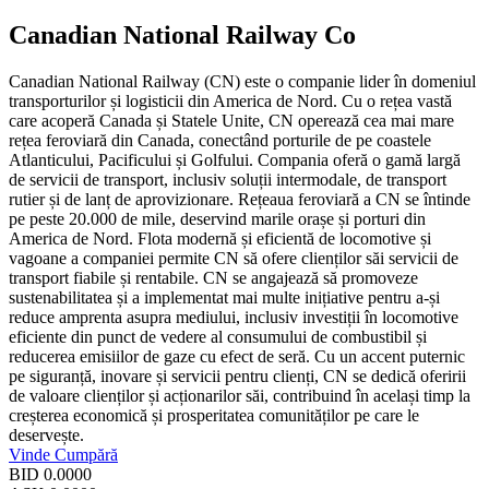
Canadian National Railway Co
Canadian National Railway (CN) este o companie lider în domeniul
transporturilor și logisticii din America de Nord. Cu o rețea vastă
care acoperă Canada și Statele Unite, CN operează cea mai mare
rețea feroviară din Canada, conectând porturile de pe coastele
Atlanticului, Pacificului și Golfului. Compania oferă o gamă largă
de servicii de transport, inclusiv soluții intermodale, de transport
rutier și de lanț de aprovizionare. Rețeaua feroviară a CN se întinde
pe peste 20.000 de mile, deservind marile orașe și porturi din
America de Nord. Flota modernă și eficientă de locomotive și
vagoane a companiei permite CN să ofere clienților săi servicii de
transport fiabile și rentabile. CN se angajează să promoveze
sustenabilitatea și a implementat mai multe inițiative pentru a-și
reduce amprenta asupra mediului, inclusiv investiții în locomotive
eficiente din punct de vedere al consumului de combustibil și
reducerea emisiilor de gaze cu efect de seră. Cu un accent puternic
pe siguranță, inovare și servicii pentru clienți, CN se dedică oferirii
de valoare clienților și acționarilor săi, contribuind în același timp la
creșterea economică și prosperitatea comunităților pe care le
deservește.
Vinde
Cumpără
BID
0.0000