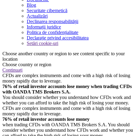
Blog
Securitate cibernetică
Actualizări
Declinarea responsabilității
Informații juridice
Politica de confidențialitate
Declarație privind accesibilitatea
Setări cookie-uri
Choose another country or region to see content specific to your
location
Choose country or region
Continuați
CFDs are complex instruments and come with a high risk of losing
money rapidly due to leverage.
76% of retail investor accounts lose money when trading CFDs
with OANDA TMS Brokers S.A.
You should consider whether you understand how CFDs work and
whether you can afford to take the high risk of losing your money.
CFDs are complex instruments and come with a high risk of losing
money rapidly due to leverage.
76% of retail investor accounts lose money
when trading CFDs with OANDA TMS Brokers S.A. You should
consider whether you understand how CFDs work and whether you
can afford to take the high risk of losing your money.