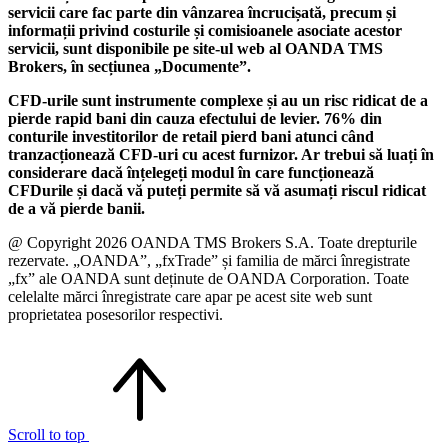
servicii care fac parte din vânzarea încrucișată, precum și
informații privind costurile și comisioanele asociate acestor
servicii, sunt disponibile pe site-ul web al OANDA TMS
Brokers, în secțiunea „Documente”.
CFD-urile sunt instrumente complexe și au un risc ridicat de a
pierde rapid bani din cauza efectului de levier. 76% din
conturile investitorilor de retail pierd bani atunci când
tranzacționează CFD-uri cu acest furnizor. Ar trebui să luați în
considerare dacă înțelegeți modul în care funcționează
CFDurile și dacă vă puteți permite să vă asumați riscul ridicat
de a vă pierde banii.
@ Copyright 2026 OANDA TMS Brokers S.A. Toate drepturile
rezervate. „OANDA”, „fxTrade” și familia de mărci înregistrate
„fx” ale OANDA sunt deținute de OANDA Corporation. Toate
celelalte mărci înregistrate care apar pe acest site web sunt
proprietatea posesorilor respectivi.
Scroll to top