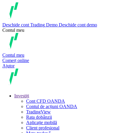
Deschide cont
Trading
Demo
Deschide cont demo
Contul meu
Contul meu
Comerț online
Ajutor
Investiți
Cont CFD OANDA
Contul de acțiuni OANDA
TradingView
Rata dobânzii
Aplicație mobilă
Client profesional