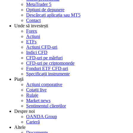
MetaTrader 5
Opțiuni de depunere
Descărcați aplicația sau MT5
Contact
Unde să investești
Forex
Acțiuni
ETFs
Acțiuni CFD-uri
Indici CFD
CFD-uri pe mărfuri
CFD-uri pe criptomonede
Fonduri ETF CFD-uri
Specificații instrumente
Piață
Acțiuni corporative
Cotații live
Rulaje
Market news
Sentimentul clienților
Despre noi
OANDA Group
Carieră
Altele
Documente