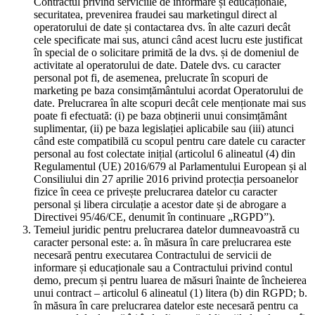
Contractul privind serviciile de informare și educaționale,
securitatea, prevenirea fraudei sau marketingul direct al
operatorului de date și contactarea dvs. în alte cazuri decât
cele specificate mai sus, atunci când acest lucru este justificat
în special de o solicitare primită de la dvs. și de domeniul de
activitate al operatorului de date. Datele dvs. cu caracter
personal pot fi, de asemenea, prelucrate în scopuri de
marketing pe baza consimțământului acordat Operatorului de
date. Prelucrarea în alte scopuri decât cele menționate mai sus
poate fi efectuată: (i) pe baza obținerii unui consimțământ
suplimentar, (ii) pe baza legislației aplicabile sau (iii) atunci
când este compatibilă cu scopul pentru care datele cu caracter
personal au fost colectate inițial (articolul 6 alineatul (4) din
Regulamentul (UE) 2016/679 al Parlamentului European și al
Consiliului din 27 aprilie 2016 privind protecția persoanelor
fizice în ceea ce privește prelucrarea datelor cu caracter
personal și libera circulație a acestor date și de abrogare a
Directivei 95/46/CE, denumit în continuare „RGPD”).
Temeiul juridic pentru prelucrarea datelor dumneavoastră cu
caracter personal este: a. în măsura în care prelucrarea este
necesară pentru executarea Contractului de servicii de
informare și educaționale sau a Contractului privind contul
demo, precum și pentru luarea de măsuri înainte de încheierea
unui contract – articolul 6 alineatul (1) litera (b) din RGPD; b.
în măsura în care prelucrarea datelor este necesară pentru ca