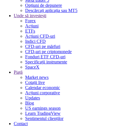
Meta trader 5
Opțiuni de depunere
Descărcați aplicația sau MT5
Unde să investești
Forex
Acțiuni
ETFs
Acțiuni CFD-uri
Indici CFD
CFD-uri pe mărfuri
CFD-uri pe criptomonede
Fonduri ETF CFD-uri
Specificații instrumente
SpaceX
Piață
Market news
Cotații live
Calendar economic
Acțiuni corporative
Updates
Blog
US earnings season
Learn TradingView
Sentimentul clienților
Contact