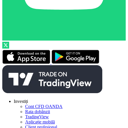
Investiți
Cont CFD OANDA
Rata dobânzii
TradingView
Aplicație mobilă
Client profesional