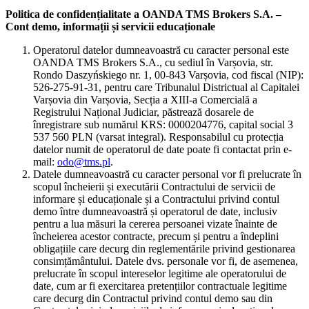
Politica de confidențialitate a OANDA TMS Brokers S.A. –
Cont demo, informații și servicii educaționale
Operatorul datelor dumneavoastră cu caracter personal este
OANDA TMS Brokers S.A., cu sediul în Varșovia, str.
Rondo Daszyńskiego nr. 1, 00-843 Varșovia, cod fiscal (NIP):
526-275-91-31, pentru care Tribunalul Districtual al Capitalei
Varșovia din Varșovia, Secția a XIII-a Comercială a
Registrului Național Judiciar, păstrează dosarele de
înregistrare sub numărul KRS: 0000204776, capital social 3
537 560 PLN (varsat integral). Responsabilul cu protecția
datelor numit de operatorul de date poate fi contactat prin e-
mail:
odo@tms.pl
.
Datele dumneavoastră cu caracter personal vor fi prelucrate în
scopul încheierii și executării Contractului de servicii de
informare și educaționale și a Contractului privind contul
demo între dumneavoastră și operatorul de date, inclusiv
pentru a lua măsuri la cererea persoanei vizate înainte de
încheierea acestor contracte, precum și pentru a îndeplini
obligațiile care decurg din reglementările privind gestionarea
consimțământului. Datele dvs. personale vor fi, de asemenea,
prelucrate în scopul intereselor legitime ale operatorului de
date, cum ar fi exercitarea pretențiilor contractuale legitime
care decurg din Contractul privind contul demo sau din