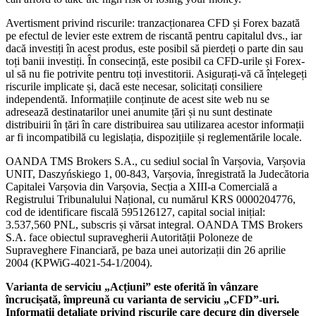
Avertisment privind riscurile: tranzacționarea CFD și Forex bazată
pe efectul de levier este extrem de riscantă pentru capitalul dvs., iar
dacă investiți în acest produs, este posibil să pierdeți o parte din sau
toți banii investiți. În consecință, este posibil ca CFD-urile și Forex-
ul să nu fie potrivite pentru toți investitorii. Asigurați-vă că înțelegeți
riscurile implicate și, dacă este necesar, solicitați consiliere
independentă. Informațiile conținute de acest site web nu se
adresează destinatarilor unei anumite țări și nu sunt destinate
distribuirii în țări în care distribuirea sau utilizarea acestor informații
ar fi incompatibilă cu legislația, dispozițiile și reglementările locale.
OANDA TMS Brokers S.A., cu sediul social în Varșovia, Varșovia
UNIT, Daszyńskiego 1, 00-843, Varșovia, înregistrată la Judecătoria
Capitalei Varșovia din Varșovia, Secția a XIII-a Comercială a
Registrului Tribunalului Național, cu numărul KRS 0000204776,
cod de identificare fiscală 595126127, capital social inițial:
3.537,560 PNL, subscris și vărsat integral. OANDA TMS Brokers
S.A. face obiectul supravegherii Autorității Poloneze de
Supraveghere Financiară, pe baza unei autorizații din 26 aprilie
2004 (KPWiG-4021-54-1/2004).
Varianta de serviciu „Acțiuni” este oferită în vânzare
încrucișată, împreună cu varianta de serviciu „CFD”-uri.
Informații detaliate privind riscurile care decurg din diversele