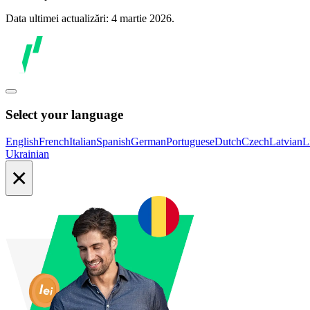
Data ultimei actualizări: 4 martie 2026.
Select your language
English
French
Italian
Spanish
German
Portuguese
Dutch
Czech
Latvian
L
Ukrainian
×