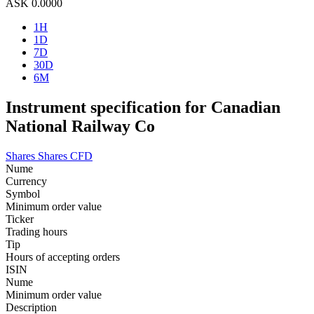
ASK
0.0000
1H
1D
7D
30D
6M
Instrument specification for Canadian
National Railway Co
Shares
Shares CFD
Nume
Currency
Symbol
Minimum order value
Ticker
Trading hours
Tip
Hours of accepting orders
ISIN
Nume
Minimum order value
Description