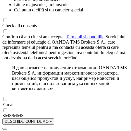
Litere majuscule și minuscule
Cel puțin o cifră și un caracter special
Check all consents
Confirm că am citit și am acceptat
Termenii și condițiile
Serviciului
de informare și educație al OANDA TMS Brokers S.A., care
reprezintă temeiul pentru a mă contacta cu această ofertă și care
oferă asistență telefonică pentru gestionarea contului. Înțeleg că mă
pot dezabona de la acest serviciu oricând.
Я даю согласие на получение от компании OANDA TMS
Brokers S.A. информации маркетингового характера,
касающейся продуктов и услуг, например новостей и
промоакций, с использованием указанных мной
контактных данных:
E-mail
SMS/MMS
DESCHIDE CONT DEMO »