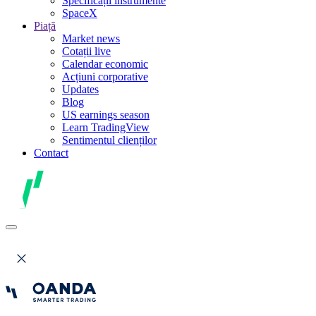
Specificații instrumente
SpaceX
Piață
Market news
Cotații live
Calendar economic
Acțiuni corporative
Updates
Blog
US earnings season
Learn TradingView
Sentimentul clienților
Contact