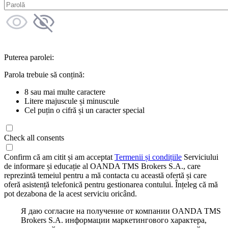
Puterea parolei:
Parola trebuie să conțină:
8 sau mai multe caractere
Litere majuscule și minuscule
Cel puțin o cifră și un caracter special
Check all consents
Confirm că am citit și am acceptat
Termenii și condițiile
Serviciului
de informare și educație al OANDA TMS Brokers S.A., care
reprezintă temeiul pentru a mă contacta cu această ofertă și care
oferă asistență telefonică pentru gestionarea contului. Înțeleg că mă
pot dezabona de la acest serviciu oricând.
Я даю согласие на получение от компании OANDA TMS
Brokers S.A. информации маркетингового характера,