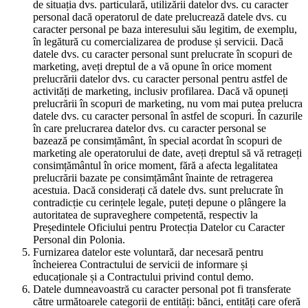
de situația dvs. particulară, utilizării datelor dvs. cu caracter
personal dacă operatorul de date prelucrează datele dvs. cu
caracter personal pe baza interesului său legitim, de exemplu,
în legătură cu comercializarea de produse și servicii. Dacă
datele dvs. cu caracter personal sunt prelucrate în scopuri de
marketing, aveți dreptul de a vă opune în orice moment
prelucrării datelor dvs. cu caracter personal pentru astfel de
activități de marketing, inclusiv profilarea. Dacă vă opuneți
prelucrării în scopuri de marketing, nu vom mai putea prelucra
datele dvs. cu caracter personal în astfel de scopuri. În cazurile
în care prelucrarea datelor dvs. cu caracter personal se
bazează pe consimțământ, în special acordat în scopuri de
marketing ale operatorului de date, aveți dreptul să vă retrageți
consimțământul în orice moment, fără a afecta legalitatea
prelucrării bazate pe consimțământ înainte de retragerea
acestuia. Dacă considerați că datele dvs. sunt prelucrate în
contradicție cu cerințele legale, puteți depune o plângere la
autoritatea de supraveghere competentă, respectiv la
Președintele Oficiului pentru Protecția Datelor cu Caracter
Personal din Polonia.
Furnizarea datelor este voluntară, dar necesară pentru
încheierea Contractului de servicii de informare și
educaționale și a Contractului privind contul demo.
Datele dumneavoastră cu caracter personal pot fi transferate
către următoarele categorii de entități: bănci, entități care oferă