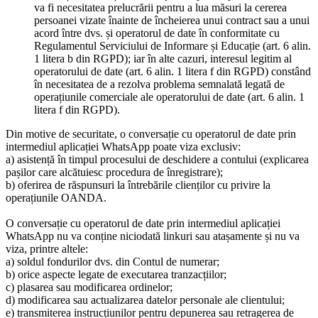
va fi necesitatea prelucrării pentru a lua măsuri la cererea
persoanei vizate înainte de încheierea unui contract sau a unui
acord între dvs. și operatorul de date în conformitate cu
Regulamentul Serviciului de Informare și Educație (art. 6 alin.
1 litera b din RGPD); iar în alte cazuri, interesul legitim al
operatorului de date (art. 6 alin. 1 litera f din RGPD) constând
în necesitatea de a rezolva problema semnalată legată de
operațiunile comerciale ale operatorului de date (art. 6 alin. 1
litera f din RGPD).
Din motive de securitate, o conversație cu operatorul de date prin
intermediul aplicației WhatsApp poate viza exclusiv:
a) asistență în timpul procesului de deschidere a contului (explicarea
pașilor care alcătuiesc procedura de înregistrare);
b) oferirea de răspunsuri la întrebările clienților cu privire la
operațiunile OANDA.
O conversație cu operatorul de date prin intermediul aplicației
WhatsApp nu va conține niciodată linkuri sau atașamente și nu va
viza, printre altele:
a) soldul fondurilor dvs. din Contul de numerar;
b) orice aspecte legate de executarea tranzacțiilor;
c) plasarea sau modificarea ordinelor;
d) modificarea sau actualizarea datelor personale ale clientului;
e) transmiterea instrucțiunilor pentru depunerea sau retragerea de