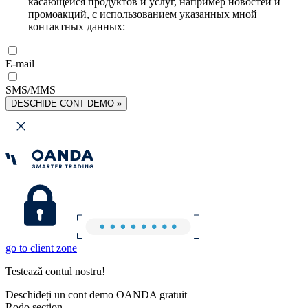
касающейся продуктов и услуг, например новостей и
промоакций, с использованием указанных мной
контактных данных:
E-mail
SMS/MMS
DESCHIDE CONT DEMO »
go to client zone
Testează contul nostru!
Deschideți un cont demo OANDA gratuit
Rodo section