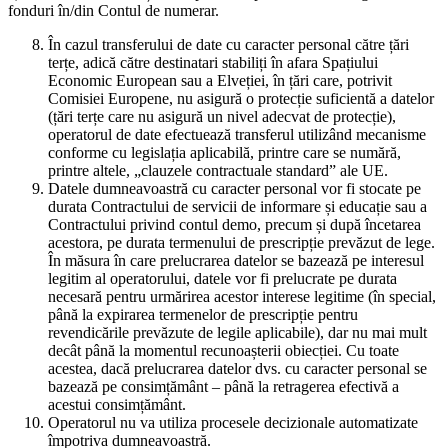
fonduri în/din Contul de numerar.
În cazul transferului de date cu caracter personal către țări
terțe, adică către destinatari stabiliți în afara Spațiului
Economic European sau a Elveției, în țări care, potrivit
Comisiei Europene, nu asigură o protecție suficientă a datelor
(țări terțe care nu asigură un nivel adecvat de protecție),
operatorul de date efectuează transferul utilizând mecanisme
conforme cu legislația aplicabilă, printre care se numără,
printre altele, „clauzele contractuale standard” ale UE.
Datele dumneavoastră cu caracter personal vor fi stocate pe
durata Contractului de servicii de informare și educație sau a
Contractului privind contul demo, precum și după încetarea
acestora, pe durata termenului de prescripție prevăzut de lege.
În măsura în care prelucrarea datelor se bazează pe interesul
legitim al operatorului, datele vor fi prelucrate pe durata
necesară pentru urmărirea acestor interese legitime (în special,
până la expirarea termenelor de prescripție pentru
revendicările prevăzute de legile aplicabile), dar nu mai mult
decât până la momentul recunoașterii obiecției. Cu toate
acestea, dacă prelucrarea datelor dvs. cu caracter personal se
bazează pe consimțământ – până la retragerea efectivă a
acestui consimțământ.
Operatorul nu va utiliza procesele decizionale automatizate
împotriva dumneavoastră.