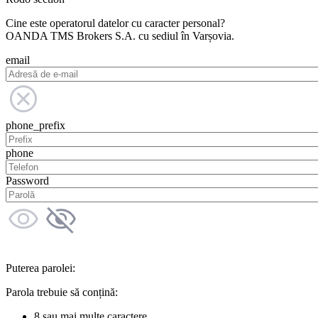
Cine este operatorul datelor cu caracter personal?
OANDA TMS Brokers S.A. cu sediul în Varșovia.
email
phone_prefix
phone
Password
Puterea parolei:
Parola trebuie să conțină:
8 sau mai multe caractere