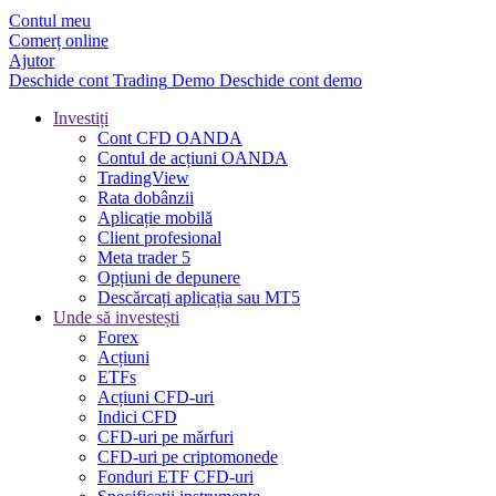
Contul meu
Comerț online
Ajutor
Deschide cont
Trading
Demo
Deschide cont demo
Investiți
Cont CFD OANDA
Contul de acțiuni OANDA
TradingView
Rata dobânzii
Aplicație mobilă
Client profesional
Meta trader 5
Opțiuni de depunere
Descărcați aplicația sau MT5
Unde să investești
Forex
Acțiuni
ETFs
Acțiuni CFD-uri
Indici CFD
CFD-uri pe mărfuri
CFD-uri pe criptomonede
Fonduri ETF CFD-uri