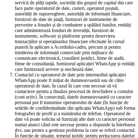
servicii de plăți rapide, societăți din grupul de capital din care
face parte operatorul de date, curieri, operatori poștali,
autorități de supraveghere, autorități de informații financiare,
furnizori de date de piață, furnizori de instrumente de
prevenire a fraudei și de combatere a spălării banilor, entități
care administrează fonduri de investiții, furnizori de
instrumente, software și platforme pentru deservirea
tranzacțiilor și operațiunilor financiare efectuate în cursul
punerii în aplicare a Acordului-cadru, precum și pentru
trimiterea de informații comerciale prin mijloace de
comunicare electronică, consilieri juridici, firme de audit,
firme de consultanță, furnizorul aplicației WhatsApp și entități
care furnizează servere și stochează date.
Contactul cu operatorul de date prin intermediul aplicației
WhatsApp poate fi inițiat de dumneavoastră sau de către
operatorul de date, în cazul în care este necesar să vă
contacteze pentru a finaliza procesul de deschidere a contului
(cont activ). În consecință, datele dumneavoastră cu caracter
personal pot fi transmise operatorului de date (în funcție de
setările de confidențialitate din aplicația WhatsApp) sub forma
fotografiei de profil și a numărului de telefon. Operatorul de
date vă poate solicita să furnizați alte date cu caracter personal
numai atunci când este necesar pentru a răspunde la întrebarea
dvs. sau pentru a gestiona problema la care se referă contactul.
În funcție de situație, temeiul juridic pentru prelucrarea datelor