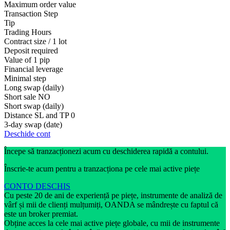
Maximum order value
Transaction Step
Tip
Trading Hours
Contract size / 1 lot
Deposit required
Value of 1 pip
Financial leverage
Minimal step
Long swap (daily)
Short sale
NO
Short swap (daily)
Distance SL and TP
0
3-day swap (date)
Deschide cont
Începe să tranzacționezi acum cu deschiderea rapidă a contului.
Înscrie-te acum pentru a tranzacționa pe cele mai active piețe
CONTO DESCHIS
Cu peste 20 de ani de experiență pe piețe, instrumente de analiză de
vârf și mii de clienți mulțumiți, OANDA se mândrește cu faptul că
este un broker premiat.
Obține acces la cele mai active piețe globale, cu mii de instrumente