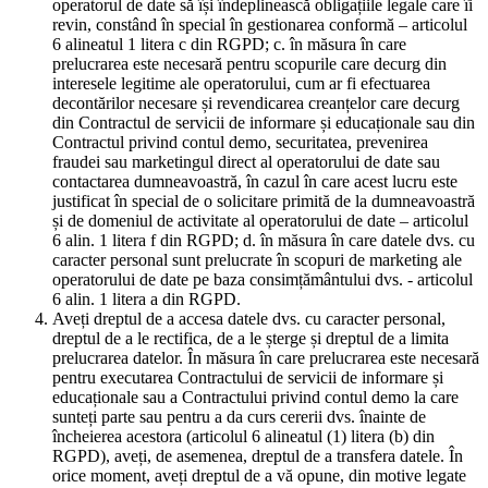
operatorul de date să își îndeplinească obligațiile legale care îi
revin, constând în special în gestionarea conformă – articolul
6 alineatul 1 litera c din RGPD; c. în măsura în care
prelucrarea este necesară pentru scopurile care decurg din
interesele legitime ale operatorului, cum ar fi efectuarea
decontărilor necesare și revendicarea creanțelor care decurg
din Contractul de servicii de informare și educaționale sau din
Contractul privind contul demo, securitatea, prevenirea
fraudei sau marketingul direct al operatorului de date sau
contactarea dumneavoastră, în cazul în care acest lucru este
justificat în special de o solicitare primită de la dumneavoastră
și de domeniul de activitate al operatorului de date – articolul
6 alin. 1 litera f din RGPD; d. în măsura în care datele dvs. cu
caracter personal sunt prelucrate în scopuri de marketing ale
operatorului de date pe baza consimțământului dvs. - articolul
6 alin. 1 litera a din RGPD.
Aveți dreptul de a accesa datele dvs. cu caracter personal,
dreptul de a le rectifica, de a le șterge și dreptul de a limita
prelucrarea datelor. În măsura în care prelucrarea este necesară
pentru executarea Contractului de servicii de informare și
educaționale sau a Contractului privind contul demo la care
sunteți parte sau pentru a da curs cererii dvs. înainte de
încheierea acestora (articolul 6 alineatul (1) litera (b) din
RGPD), aveți, de asemenea, dreptul de a transfera datele. În
orice moment, aveți dreptul de a vă opune, din motive legate