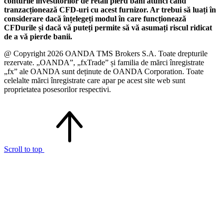
conturile investitorilor de retail pierd bani atunci când
tranzacționează CFD-uri cu acest furnizor. Ar trebui să luați în
considerare dacă înțelegeți modul în care funcționează
CFDurile și dacă vă puteți permite să vă asumați riscul ridicat
de a vă pierde banii.
@ Copyright 2026 OANDA TMS Brokers S.A. Toate drepturile
rezervate. „OANDA”, „fxTrade” și familia de mărci înregistrate
„fx” ale OANDA sunt deținute de OANDA Corporation. Toate
celelalte mărci înregistrate care apar pe acest site web sunt
proprietatea posesorilor respectivi.
Scroll to top