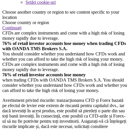
Setări cookie-uri
Choose another country or region to see content specific to your
location
Choose country or region
Continuați
CFDs are complex instruments and come with a high risk of losing
money rapidly due to leverage.
76% of retail investor accounts lose money when trading CFDs
with OANDA TMS Brokers S.A.
You should consider whether you understand how CFDs work and
whether you can afford to take the high risk of losing your money.
CFDs are complex instruments and come with a high risk of losing
money rapidly due to leverage.
76% of retail investor accounts lose money
when trading CFDs with OANDA TMS Brokers S.A. You should
consider whether you understand how CFDs work and whether you
can afford to take the high risk of losing your money.
Avertisment privind riscurile: tranzacționarea CFD și Forex bazată
pe efectul de levier este extrem de riscantă pentru capitalul dvs., iar
dacă investiți în acest produs, este posibil să pierdeți o parte din sau
toți banii investiți. În consecință, este posibil ca CFD-urile și Forex-
ul să nu fie potrivite pentru toți investitorii. Asigurați-vă că înțelegeți
riscurile implicate și, dacă este necesar, solicitați consiliere