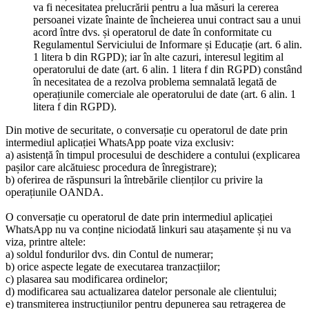
va fi necesitatea prelucrării pentru a lua măsuri la cererea
persoanei vizate înainte de încheierea unui contract sau a unui
acord între dvs. și operatorul de date în conformitate cu
Regulamentul Serviciului de Informare și Educație (art. 6 alin.
1 litera b din RGPD); iar în alte cazuri, interesul legitim al
operatorului de date (art. 6 alin. 1 litera f din RGPD) constând
în necesitatea de a rezolva problema semnalată legată de
operațiunile comerciale ale operatorului de date (art. 6 alin. 1
litera f din RGPD).
Din motive de securitate, o conversație cu operatorul de date prin
intermediul aplicației WhatsApp poate viza exclusiv:
a) asistență în timpul procesului de deschidere a contului (explicarea
pașilor care alcătuiesc procedura de înregistrare);
b) oferirea de răspunsuri la întrebările clienților cu privire la
operațiunile OANDA.
O conversație cu operatorul de date prin intermediul aplicației
WhatsApp nu va conține niciodată linkuri sau atașamente și nu va
viza, printre altele:
a) soldul fondurilor dvs. din Contul de numerar;
b) orice aspecte legate de executarea tranzacțiilor;
c) plasarea sau modificarea ordinelor;
d) modificarea sau actualizarea datelor personale ale clientului;
e) transmiterea instrucțiunilor pentru depunerea sau retragerea de