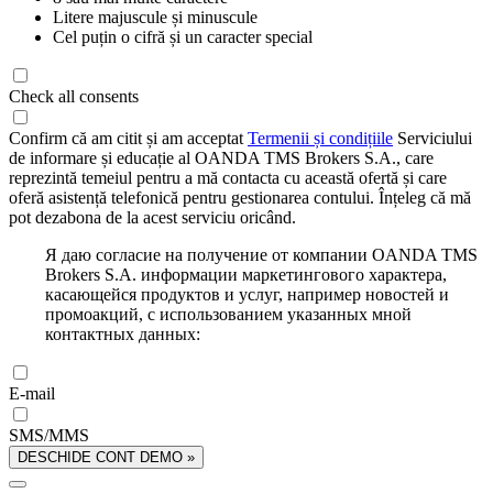
Litere majuscule și minuscule
Cel puțin o cifră și un caracter special
Check all consents
Confirm că am citit și am acceptat
Termenii și condițiile
Serviciului
de informare și educație al OANDA TMS Brokers S.A., care
reprezintă temeiul pentru a mă contacta cu această ofertă și care
oferă asistență telefonică pentru gestionarea contului. Înțeleg că mă
pot dezabona de la acest serviciu oricând.
Я даю согласие на получение от компании OANDA TMS
Brokers S.A. информации маркетингового характера,
касающейся продуктов и услуг, например новостей и
промоакций, с использованием указанных мной
контактных данных:
E-mail
SMS/MMS
DESCHIDE CONT DEMO »