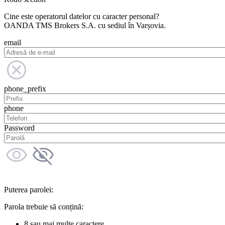
Cine este operatorul datelor cu caracter personal?
OANDA TMS Brokers S.A. cu sediul în Varșovia.
email
phone_prefix
phone
Password
Puterea parolei:
Parola trebuie să conțină:
8 sau mai multe caractere