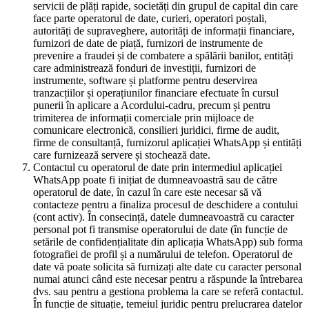
servicii de plăți rapide, societăți din grupul de capital din care
face parte operatorul de date, curieri, operatori poștali,
autorități de supraveghere, autorități de informații financiare,
furnizori de date de piață, furnizori de instrumente de
prevenire a fraudei și de combatere a spălării banilor, entități
care administrează fonduri de investiții, furnizori de
instrumente, software și platforme pentru deservirea
tranzacțiilor și operațiunilor financiare efectuate în cursul
punerii în aplicare a Acordului-cadru, precum și pentru
trimiterea de informații comerciale prin mijloace de
comunicare electronică, consilieri juridici, firme de audit,
firme de consultanță, furnizorul aplicației WhatsApp și entități
care furnizează servere și stochează date.
Contactul cu operatorul de date prin intermediul aplicației
WhatsApp poate fi inițiat de dumneavoastră sau de către
operatorul de date, în cazul în care este necesar să vă
contacteze pentru a finaliza procesul de deschidere a contului
(cont activ). În consecință, datele dumneavoastră cu caracter
personal pot fi transmise operatorului de date (în funcție de
setările de confidențialitate din aplicația WhatsApp) sub forma
fotografiei de profil și a numărului de telefon. Operatorul de
date vă poate solicita să furnizați alte date cu caracter personal
numai atunci când este necesar pentru a răspunde la întrebarea
dvs. sau pentru a gestiona problema la care se referă contactul.
În funcție de situație, temeiul juridic pentru prelucrarea datelor