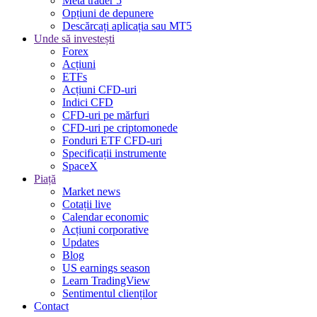
Meta trader 5
Opțiuni de depunere
Descărcați aplicația sau MT5
Unde să investești
Forex
Acțiuni
ETFs
Acțiuni CFD-uri
Indici CFD
CFD-uri pe mărfuri
CFD-uri pe criptomonede
Fonduri ETF CFD-uri
Specificații instrumente
SpaceX
Piață
Market news
Cotații live
Calendar economic
Acțiuni corporative
Updates
Blog
US earnings season
Learn TradingView
Sentimentul clienților
Contact