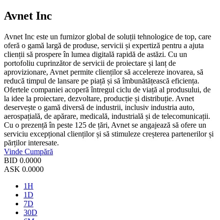
Avnet Inc
Avnet Inc este un furnizor global de soluții tehnologice de top, care
oferă o gamă largă de produse, servicii și expertiză pentru a ajuta
clienții să prospere în lumea digitală rapidă de astăzi. Cu un
portofoliu cuprinzător de servicii de proiectare și lanț de
aprovizionare, Avnet permite clienților să accelereze inovarea, să
reducă timpul de lansare pe piață și să îmbunătățească eficiența.
Ofertele companiei acoperă întregul ciclu de viață al produsului, de
la idee la proiectare, dezvoltare, producție și distribuție. Avnet
deservește o gamă diversă de industrii, inclusiv industria auto,
aerospațială, de apărare, medicală, industrială și de telecomunicații.
Cu o prezență în peste 125 de țări, Avnet se angajează să ofere un
serviciu excepțional clienților și să stimuleze creșterea partenerilor și
părților interesate.
Vinde
Cumpără
BID
0.0000
ASK
0.0000
1H
1D
7D
30D