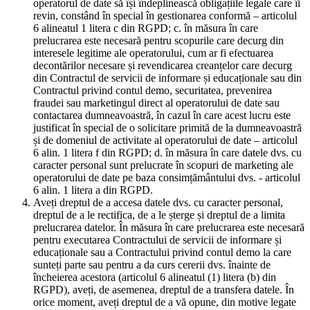
operatorul de date să își îndeplinească obligațiile legale care îi
revin, constând în special în gestionarea conformă – articolul
6 alineatul 1 litera c din RGPD; c. în măsura în care
prelucrarea este necesară pentru scopurile care decurg din
interesele legitime ale operatorului, cum ar fi efectuarea
decontărilor necesare și revendicarea creanțelor care decurg
din Contractul de servicii de informare și educaționale sau din
Contractul privind contul demo, securitatea, prevenirea
fraudei sau marketingul direct al operatorului de date sau
contactarea dumneavoastră, în cazul în care acest lucru este
justificat în special de o solicitare primită de la dumneavoastră
și de domeniul de activitate al operatorului de date – articolul
6 alin. 1 litera f din RGPD; d. în măsura în care datele dvs. cu
caracter personal sunt prelucrate în scopuri de marketing ale
operatorului de date pe baza consimțământului dvs. - articolul
6 alin. 1 litera a din RGPD.
Aveți dreptul de a accesa datele dvs. cu caracter personal,
dreptul de a le rectifica, de a le șterge și dreptul de a limita
prelucrarea datelor. În măsura în care prelucrarea este necesară
pentru executarea Contractului de servicii de informare și
educaționale sau a Contractului privind contul demo la care
sunteți parte sau pentru a da curs cererii dvs. înainte de
încheierea acestora (articolul 6 alineatul (1) litera (b) din
RGPD), aveți, de asemenea, dreptul de a transfera datele. În
orice moment, aveți dreptul de a vă opune, din motive legate