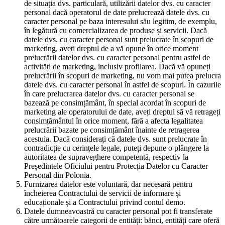
de situația dvs. particulară, utilizării datelor dvs. cu caracter
personal dacă operatorul de date prelucrează datele dvs. cu
caracter personal pe baza interesului său legitim, de exemplu,
în legătură cu comercializarea de produse și servicii. Dacă
datele dvs. cu caracter personal sunt prelucrate în scopuri de
marketing, aveți dreptul de a vă opune în orice moment
prelucrării datelor dvs. cu caracter personal pentru astfel de
activități de marketing, inclusiv profilarea. Dacă vă opuneți
prelucrării în scopuri de marketing, nu vom mai putea prelucra
datele dvs. cu caracter personal în astfel de scopuri. În cazurile
în care prelucrarea datelor dvs. cu caracter personal se
bazează pe consimțământ, în special acordat în scopuri de
marketing ale operatorului de date, aveți dreptul să vă retrageți
consimțământul în orice moment, fără a afecta legalitatea
prelucrării bazate pe consimțământ înainte de retragerea
acestuia. Dacă considerați că datele dvs. sunt prelucrate în
contradicție cu cerințele legale, puteți depune o plângere la
autoritatea de supraveghere competentă, respectiv la
Președintele Oficiului pentru Protecția Datelor cu Caracter
Personal din Polonia.
Furnizarea datelor este voluntară, dar necesară pentru
încheierea Contractului de servicii de informare și
educaționale și a Contractului privind contul demo.
Datele dumneavoastră cu caracter personal pot fi transferate
către următoarele categorii de entități: bănci, entități care oferă