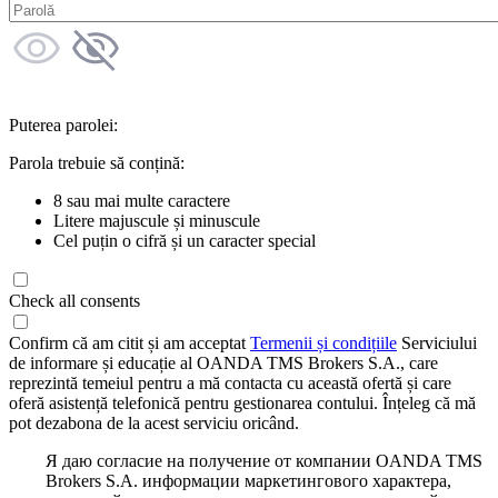
Puterea parolei:
Parola trebuie să conțină:
8 sau mai multe caractere
Litere majuscule și minuscule
Cel puțin o cifră și un caracter special
Check all consents
Confirm că am citit și am acceptat
Termenii și condițiile
Serviciului
de informare și educație al OANDA TMS Brokers S.A., care
reprezintă temeiul pentru a mă contacta cu această ofertă și care
oferă asistență telefonică pentru gestionarea contului. Înțeleg că mă
pot dezabona de la acest serviciu oricând.
Я даю согласие на получение от компании OANDA TMS
Brokers S.A. информации маркетингового характера,