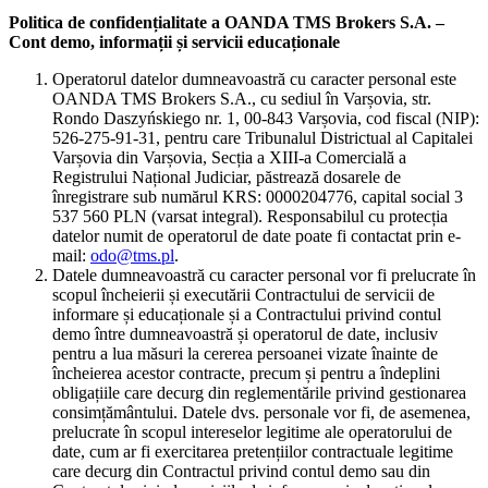
Politica de confidențialitate a OANDA TMS Brokers S.A. –
Cont demo, informații și servicii educaționale
Operatorul datelor dumneavoastră cu caracter personal este
OANDA TMS Brokers S.A., cu sediul în Varșovia, str.
Rondo Daszyńskiego nr. 1, 00-843 Varșovia, cod fiscal (NIP):
526-275-91-31, pentru care Tribunalul Districtual al Capitalei
Varșovia din Varșovia, Secția a XIII-a Comercială a
Registrului Național Judiciar, păstrează dosarele de
înregistrare sub numărul KRS: 0000204776, capital social 3
537 560 PLN (varsat integral). Responsabilul cu protecția
datelor numit de operatorul de date poate fi contactat prin e-
mail:
odo@tms.pl
.
Datele dumneavoastră cu caracter personal vor fi prelucrate în
scopul încheierii și executării Contractului de servicii de
informare și educaționale și a Contractului privind contul
demo între dumneavoastră și operatorul de date, inclusiv
pentru a lua măsuri la cererea persoanei vizate înainte de
încheierea acestor contracte, precum și pentru a îndeplini
obligațiile care decurg din reglementările privind gestionarea
consimțământului. Datele dvs. personale vor fi, de asemenea,
prelucrate în scopul intereselor legitime ale operatorului de
date, cum ar fi exercitarea pretențiilor contractuale legitime
care decurg din Contractul privind contul demo sau din