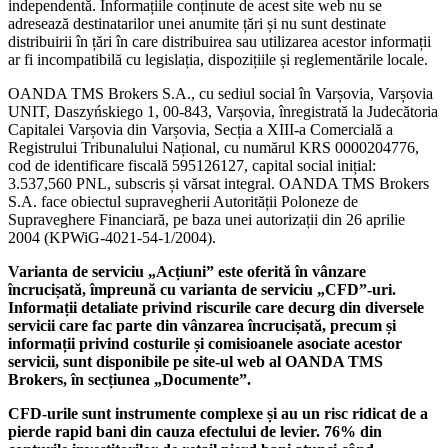
independentă. Informațiile conținute de acest site web nu se
adresează destinatarilor unei anumite țări și nu sunt destinate
distribuirii în țări în care distribuirea sau utilizarea acestor informații
ar fi incompatibilă cu legislația, dispozițiile și reglementările locale.
OANDA TMS Brokers S.A., cu sediul social în Varșovia, Varșovia
UNIT, Daszyńskiego 1, 00-843, Varșovia, înregistrată la Judecătoria
Capitalei Varșovia din Varșovia, Secția a XIII-a Comercială a
Registrului Tribunalului Național, cu numărul KRS 0000204776,
cod de identificare fiscală 595126127, capital social inițial:
3.537,560 PNL, subscris și vărsat integral. OANDA TMS Brokers
S.A. face obiectul supravegherii Autorității Poloneze de
Supraveghere Financiară, pe baza unei autorizații din 26 aprilie
2004 (KPWiG-4021-54-1/2004).
Varianta de serviciu „Acțiuni” este oferită în vânzare
încrucișată, împreună cu varianta de serviciu „CFD”-uri.
Informații detaliate privind riscurile care decurg din diversele
servicii care fac parte din vânzarea încrucișată, precum și
informații privind costurile și comisioanele asociate acestor
servicii, sunt disponibile pe site-ul web al OANDA TMS
Brokers, în secțiunea „Documente”.
CFD-urile sunt instrumente complexe și au un risc ridicat de a
pierde rapid bani din cauza efectului de levier. 76% din