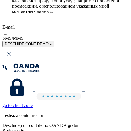
касающейся продуктов и услуг, например новостей и
промоакций, с использованием указанных мной
контактных данных:
E-mail
SMS/MMS
DESCHIDE CONT DEMO »
go to client zone
Testează contul nostru!
Deschideți un cont demo OANDA gratuit
Rodo section