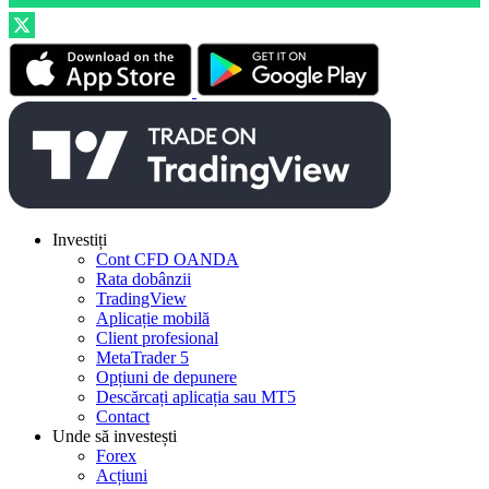
Investiți
Cont CFD OANDA
Rata dobânzii
TradingView
Aplicație mobilă
Client profesional
MetaTrader 5
Opțiuni de depunere
Descărcați aplicația sau MT5
Contact
Unde să investești
Forex
Acțiuni