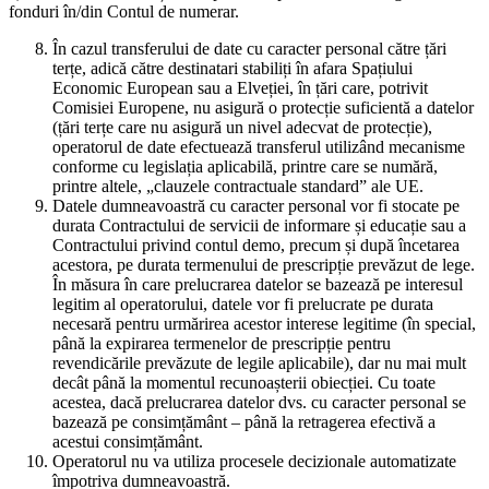
fonduri în/din Contul de numerar.
În cazul transferului de date cu caracter personal către țări
terțe, adică către destinatari stabiliți în afara Spațiului
Economic European sau a Elveției, în țări care, potrivit
Comisiei Europene, nu asigură o protecție suficientă a datelor
(țări terțe care nu asigură un nivel adecvat de protecție),
operatorul de date efectuează transferul utilizând mecanisme
conforme cu legislația aplicabilă, printre care se numără,
printre altele, „clauzele contractuale standard” ale UE.
Datele dumneavoastră cu caracter personal vor fi stocate pe
durata Contractului de servicii de informare și educație sau a
Contractului privind contul demo, precum și după încetarea
acestora, pe durata termenului de prescripție prevăzut de lege.
În măsura în care prelucrarea datelor se bazează pe interesul
legitim al operatorului, datele vor fi prelucrate pe durata
necesară pentru urmărirea acestor interese legitime (în special,
până la expirarea termenelor de prescripție pentru
revendicările prevăzute de legile aplicabile), dar nu mai mult
decât până la momentul recunoașterii obiecției. Cu toate
acestea, dacă prelucrarea datelor dvs. cu caracter personal se
bazează pe consimțământ – până la retragerea efectivă a
acestui consimțământ.
Operatorul nu va utiliza procesele decizionale automatizate
împotriva dumneavoastră.