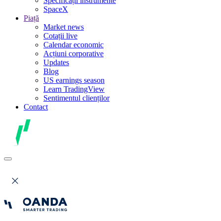
Specificații instrumente
SpaceX
Piață
Market news
Cotații live
Calendar economic
Acțiuni corporative
Updates
Blog
US earnings season
Learn TradingView
Sentimentul clienților
Contact