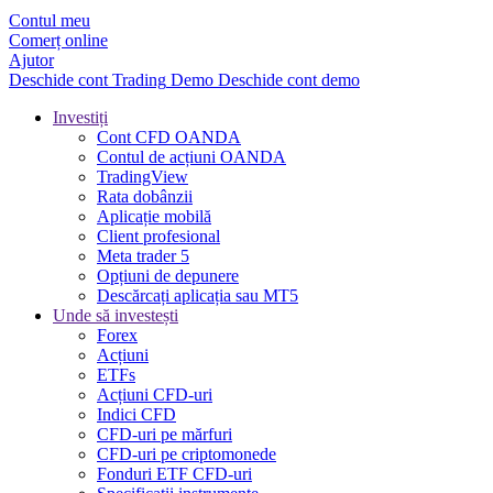
Contul meu
Comerț online
Ajutor
Deschide cont
Trading
Demo
Deschide cont demo
Investiți
Cont CFD OANDA
Contul de acțiuni OANDA
TradingView
Rata dobânzii
Aplicație mobilă
Client profesional
Meta trader 5
Opțiuni de depunere
Descărcați aplicația sau MT5
Unde să investești
Forex
Acțiuni
ETFs
Acțiuni CFD-uri
Indici CFD
CFD-uri pe mărfuri
CFD-uri pe criptomonede
Fonduri ETF CFD-uri