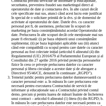
Contractul privind serviciile de informare și educaționale,
securitatea, prevenirea fraudei sau marketingul direct al
operatorului de date și contactarea dvs. în alte cazuri decât
cele specificate mai sus, atunci când acest lucru este justificat
în special de o solicitare primită de la dvs. și de domeniul de
activitate al operatorului de date. Datele dvs. cu caracter
personal pot fi, de asemenea, prelucrate în scopuri de
marketing pe baza consimțământului acordat Operatorului de
date. Prelucrarea în alte scopuri decât cele menționate mai sus
poate fi efectuată: (i) pe baza obținerii unui consimțământ
suplimentar, (ii) pe baza legislației aplicabile sau (iii) atunci
când este compatibilă cu scopul pentru care datele cu caracter
personal au fost colectate inițial (articolul 6 alineatul (4) din
Regulamentul (UE) 2016/679 al Parlamentului European și al
Consiliului din 27 aprilie 2016 privind protecția persoanelor
fizice în ceea ce privește prelucrarea datelor cu caracter
personal și libera circulație a acestor date și de abrogare a
Directivei 95/46/CE, denumit în continuare „RGPD”).
Temeiul juridic pentru prelucrarea datelor dumneavoastră cu
caracter personal este: a. în măsura în care prelucrarea este
necesară pentru executarea Contractului de servicii de
informare și educaționale sau a Contractului privind contul
demo, precum și pentru luarea de măsuri înainte de încheierea
unui contract – articolul 6 alineatul (1) litera (b) din RGPD; b.
în măsura în care prelucrarea datelor este necesară pentru ca