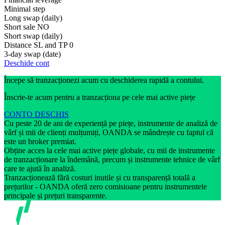
Minimal step
Long swap (daily)
Short sale
NO
Short swap (daily)
Distance SL and TP
0
3-day swap (date)
Deschide cont
Începe să tranzacționezi acum cu deschiderea rapidă a contului.
Înscrie-te acum pentru a tranzacționa pe cele mai active piețe
CONTO DESCHIS
Cu peste 20 de ani de experiență pe piețe, instrumente de analiză de
vârf și mii de clienți mulțumiți, OANDA se mândrește cu faptul că
este un broker premiat.
Obține acces la cele mai active piețe globale, cu mii de instrumente
de tranzacționare la îndemână, precum și instrumente tehnice de vârf
care te ajută în analiză.
Tranzacționează fără costuri inutile și cu transparență totală a
prețurilor - OANDA oferă zero comisioane pentru instrumentele
principale și prețuri transparente.