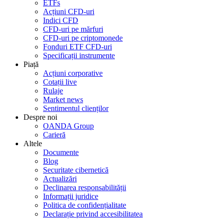
ETFs
Acțiuni CFD-uri
Indici CFD
CFD-uri pe mărfuri
CFD-uri pe criptomonede
Fonduri ETF CFD-uri
Specificații instrumente
Piață
Acțiuni corporative
Cotații live
Rulaje
Market news
Sentimentul clienților
Despre noi
OANDA Group
Carieră
Altele
Documente
Blog
Securitate cibernetică
Actualizări
Declinarea responsabilității
Informații juridice
Politica de confidențialitate
Declarație privind accesibilitatea