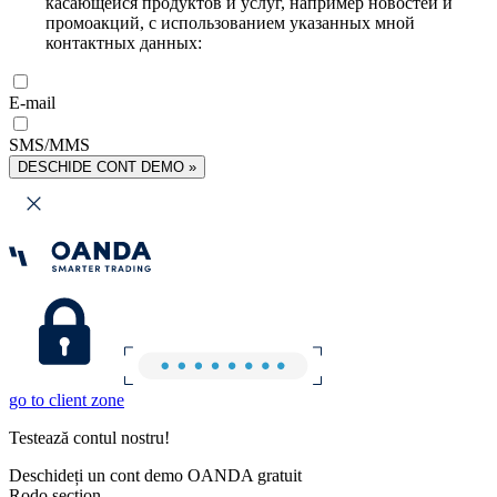
касающейся продуктов и услуг, например новостей и
промоакций, с использованием указанных мной
контактных данных:
E-mail
SMS/MMS
DESCHIDE CONT DEMO »
go to client zone
Testează contul nostru!
Deschideți un cont demo OANDA gratuit
Rodo section