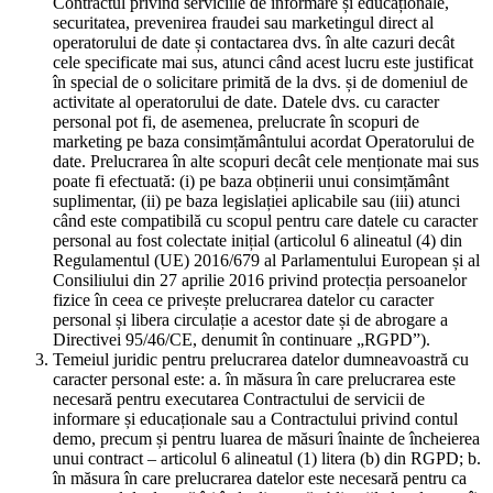
Contractul privind serviciile de informare și educaționale,
securitatea, prevenirea fraudei sau marketingul direct al
operatorului de date și contactarea dvs. în alte cazuri decât
cele specificate mai sus, atunci când acest lucru este justificat
în special de o solicitare primită de la dvs. și de domeniul de
activitate al operatorului de date. Datele dvs. cu caracter
personal pot fi, de asemenea, prelucrate în scopuri de
marketing pe baza consimțământului acordat Operatorului de
date. Prelucrarea în alte scopuri decât cele menționate mai sus
poate fi efectuată: (i) pe baza obținerii unui consimțământ
suplimentar, (ii) pe baza legislației aplicabile sau (iii) atunci
când este compatibilă cu scopul pentru care datele cu caracter
personal au fost colectate inițial (articolul 6 alineatul (4) din
Regulamentul (UE) 2016/679 al Parlamentului European și al
Consiliului din 27 aprilie 2016 privind protecția persoanelor
fizice în ceea ce privește prelucrarea datelor cu caracter
personal și libera circulație a acestor date și de abrogare a
Directivei 95/46/CE, denumit în continuare „RGPD”).
Temeiul juridic pentru prelucrarea datelor dumneavoastră cu
caracter personal este: a. în măsura în care prelucrarea este
necesară pentru executarea Contractului de servicii de
informare și educaționale sau a Contractului privind contul
demo, precum și pentru luarea de măsuri înainte de încheierea
unui contract – articolul 6 alineatul (1) litera (b) din RGPD; b.
în măsura în care prelucrarea datelor este necesară pentru ca