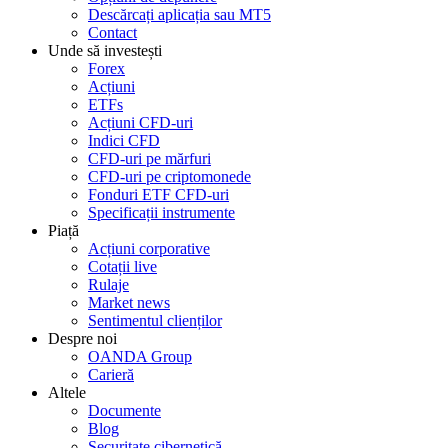
Descărcați aplicația sau MT5
Contact
Unde să investești
Forex
Acțiuni
ETFs
Acțiuni CFD-uri
Indici CFD
CFD-uri pe mărfuri
CFD-uri pe criptomonede
Fonduri ETF CFD-uri
Specificații instrumente
Piață
Acțiuni corporative
Cotații live
Rulaje
Market news
Sentimentul clienților
Despre noi
OANDA Group
Carieră
Altele
Documente
Blog
Securitate cibernetică