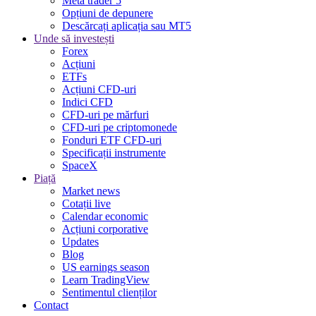
Meta trader 5
Opțiuni de depunere
Descărcați aplicația sau MT5
Unde să investești
Forex
Acțiuni
ETFs
Acțiuni CFD-uri
Indici CFD
CFD-uri pe mărfuri
CFD-uri pe criptomonede
Fonduri ETF CFD-uri
Specificații instrumente
SpaceX
Piață
Market news
Cotații live
Calendar economic
Acțiuni corporative
Updates
Blog
US earnings season
Learn TradingView
Sentimentul clienților
Contact