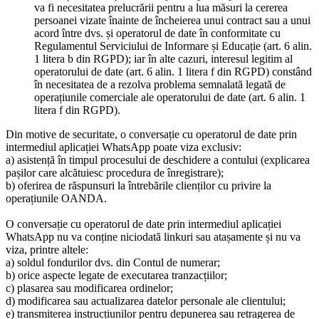
va fi necesitatea prelucrării pentru a lua măsuri la cererea
persoanei vizate înainte de încheierea unui contract sau a unui
acord între dvs. și operatorul de date în conformitate cu
Regulamentul Serviciului de Informare și Educație (art. 6 alin.
1 litera b din RGPD); iar în alte cazuri, interesul legitim al
operatorului de date (art. 6 alin. 1 litera f din RGPD) constând
în necesitatea de a rezolva problema semnalată legată de
operațiunile comerciale ale operatorului de date (art. 6 alin. 1
litera f din RGPD).
Din motive de securitate, o conversație cu operatorul de date prin
intermediul aplicației WhatsApp poate viza exclusiv:
a) asistență în timpul procesului de deschidere a contului (explicarea
pașilor care alcătuiesc procedura de înregistrare);
b) oferirea de răspunsuri la întrebările clienților cu privire la
operațiunile OANDA.
O conversație cu operatorul de date prin intermediul aplicației
WhatsApp nu va conține niciodată linkuri sau atașamente și nu va
viza, printre altele:
a) soldul fondurilor dvs. din Contul de numerar;
b) orice aspecte legate de executarea tranzacțiilor;
c) plasarea sau modificarea ordinelor;
d) modificarea sau actualizarea datelor personale ale clientului;
e) transmiterea instrucțiunilor pentru depunerea sau retragerea de