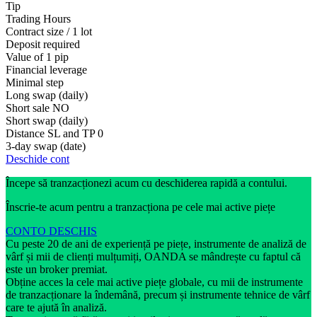
Tip
Trading Hours
Contract size / 1 lot
Deposit required
Value of 1 pip
Financial leverage
Minimal step
Long swap (daily)
Short sale
NO
Short swap (daily)
Distance SL and TP
0
3-day swap (date)
Deschide cont
Începe să tranzacționezi acum cu deschiderea rapidă a contului.
Înscrie-te acum pentru a tranzacționa pe cele mai active piețe
CONTO DESCHIS
Cu peste 20 de ani de experiență pe piețe, instrumente de analiză de
vârf și mii de clienți mulțumiți, OANDA se mândrește cu faptul că
este un broker premiat.
Obține acces la cele mai active piețe globale, cu mii de instrumente
de tranzacționare la îndemână, precum și instrumente tehnice de vârf
care te ajută în analiză.