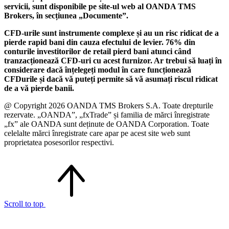
servicii, sunt disponibile pe site-ul web al OANDA TMS
Brokers, în secțiunea „Documente”.
CFD-urile sunt instrumente complexe și au un risc ridicat de a
pierde rapid bani din cauza efectului de levier. 76% din
conturile investitorilor de retail pierd bani atunci când
tranzacționează CFD-uri cu acest furnizor. Ar trebui să luați în
considerare dacă înțelegeți modul în care funcționează
CFDurile și dacă vă puteți permite să vă asumați riscul ridicat
de a vă pierde banii.
@ Copyright 2026 OANDA TMS Brokers S.A. Toate drepturile
rezervate. „OANDA”, „fxTrade” și familia de mărci înregistrate
„fx” ale OANDA sunt deținute de OANDA Corporation. Toate
celelalte mărci înregistrate care apar pe acest site web sunt
proprietatea posesorilor respectivi.
Scroll to top