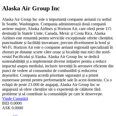
Alaska Air Group Inc
Alaska Air Group Inc este o importantă companie aeriană cu sediul
în Seattle, Washington. Compania administrează două companii
aeriene majore, Alaska Airlines și Horizon Air, care oferă peste 115
destinații în Statele Unite, Canada, Mexic și Costa Rica. Alaska
Airlines este renumită pentru serviciile excepționale oferite clienților,
punctualitate și facilități inovatoare, precum divertisment la bord și
Wi-Fi. Horizon Air este o companie aeriană regională specializată în
zboruri pe distanțe scurte către orașe și localități mai mici din nord-
vestul Pacificului și Alaska. Alaska Air Group Inc se dedică
sustenabilității și a implementat diverse inițiative pentru a reduce
impactul asupra mediului, inclusiv investiții în aeronave eficiente din
punct de vedere al consumului de combustibil și reducerea
deșeurilor. Compania acordă prioritate siguranței și a primit
numeroase premii pentru performanțele sale în acest domeniu. Cu o
echipă de peste 23.000 de angajați, Alaska Air Group Inc se
angajează să ofere clienților săi o experiență de călătorie fără
probleme și să contribuie la comunitățile pe care le deservește.
Vinde
Cumpără
BID
0.0000
ASK
0.0000