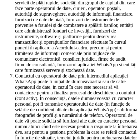
servicii de plăți rapide, societăți din grupul de capital din care
face parte operatorul de date, curieri, operatori poștali,
autorități de supraveghere, autorități de informații financiare,
furnizori de date de piață, furnizori de instrumente de
prevenire a fraudei și de combatere a spălării banilor, entități
care administrează fonduri de investiții, furnizori de
instrumente, software și platforme pentru deservirea
tranzacțiilor și operațiunilor financiare efectuate în cursul
punerii în aplicare a Acordului-cadru, precum și pentru
trimiterea de informații comerciale prin mijloace de
comunicare electronică, consilieri juridici, firme de audit,
firme de consultanță, furnizorul aplicației WhatsApp și entități
care furnizează servere și stochează date.
Contactul cu operatorul de date prin intermediul aplicației
WhatsApp poate fi inițiat de dumneavoastră sau de către
operatorul de date, în cazul în care este necesar să vă
contacteze pentru a finaliza procesul de deschidere a contului
(cont activ). În consecință, datele dumneavoastră cu caracter
personal pot fi transmise operatorului de date (în funcție de
setările de confidențialitate din aplicația WhatsApp) sub forma
fotografiei de profil și a numărului de telefon. Operatorul de
date vă poate solicita să furnizați alte date cu caracter personal
numai atunci când este necesar pentru a răspunde la întrebarea
dvs. sau pentru a gestiona problema la care se referă contactul.
În funcție de situație, temeiul juridic pentru prelucrarea datelor