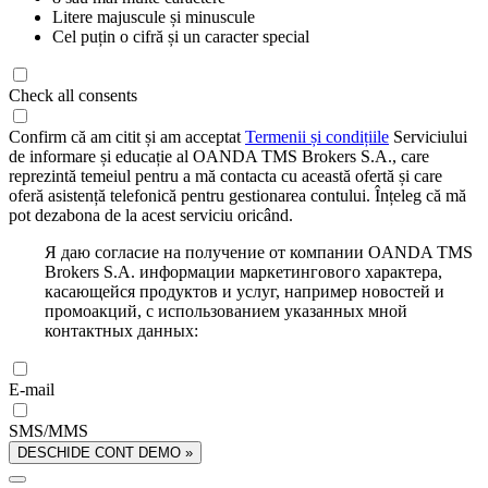
Litere majuscule și minuscule
Cel puțin o cifră și un caracter special
Check all consents
Confirm că am citit și am acceptat
Termenii și condițiile
Serviciului
de informare și educație al OANDA TMS Brokers S.A., care
reprezintă temeiul pentru a mă contacta cu această ofertă și care
oferă asistență telefonică pentru gestionarea contului. Înțeleg că mă
pot dezabona de la acest serviciu oricând.
Я даю согласие на получение от компании OANDA TMS
Brokers S.A. информации маркетингового характера,
касающейся продуктов и услуг, например новостей и
промоакций, с использованием указанных мной
контактных данных:
E-mail
SMS/MMS
DESCHIDE CONT DEMO »