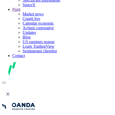
Specificații instrumente
SpaceX
Piață
Market news
Cotații live
Calendar economic
Acțiuni corporative
Updates
Blog
US earnings season
Learn TradingView
Sentimentul clienților
Contact