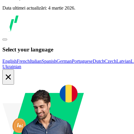
Data ultimei actualizări: 4 martie 2026.
Select your language
English
French
Italian
Spanish
German
Portuguese
Dutch
Czech
Latvian
L
Ukrainian
×