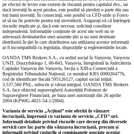
pe efectul de levier este extrem de riscantă pentru capitalul dvs., iar
dacă investiți în acest produs, este posibil să pierdeți o parte din sau
toți banii investiți. În consecință, este posibil ca CFD-urile și Forex-
ul să nu fie potrivite pentru toți investitorii. Asigurați-vă că înțelegeți
riscurile implicate și, dacă este necesar, solicitați consiliere
independentă. Informațiile conținute de acest site web nu se
adresează destinatarilor unei anumite țări și nu sunt destinate
distribuirii în țări în care distribuirea sau utilizarea acestor informații
ar fi incompatibilă cu legislația, dispozițiile și reglementările locale.
OANDA TMS Brokers S.A., cu sediul social în Varșovia, Varșovia
UNIT, Daszyńskiego 1, 00-843, Varșovia, înregistrată la Judecătoria
Capitalei Varșovia din Varșovia, Secția a XIII-a Comercială a
Registrului Tribunalului Național, cu numărul KRS 0000204776,
cod de identificare fiscală 595126127, capital social inițial:
3.537,560 PNL, subscris și vărsat integral. OANDA TMS Brokers
S.A. face obiectul supravegherii Autorității Poloneze de
Supraveghere Financiară, pe baza unei autorizații din 26 aprilie
2004 (KPWiG-4021-54-1/2004).
Varianta de serviciu „Acțiuni” este oferită în vânzare
încrucișată, împreună cu varianta de serviciu „CFD”-uri.
Informații detaliate privind riscurile care decurg din diversele
servicii care fac parte din vânzarea încrucișată, precum și
informații privind costurile și comisioanele asociate acestor