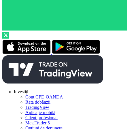
Investiți
Cont CFD OANDA
Rata dobânzii
TradingView
Aplicație mobilă
Client profesional
MetaTrader 5
Opțiuni de depunere