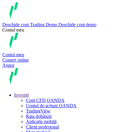
Deschide cont
Trading
Demo
Deschide cont demo
Contul meu
Contul meu
Comerț online
Ajutor
Investiți
Cont CFD OANDA
Contul de acțiuni OANDA
TradingView
Rata dobânzii
Aplicație mobilă
Client profesional