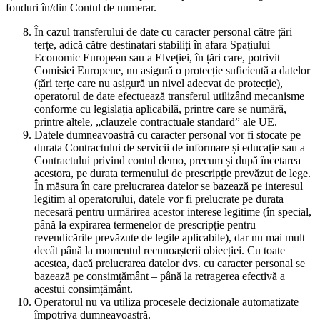
fonduri în/din Contul de numerar.
În cazul transferului de date cu caracter personal către țări
terțe, adică către destinatari stabiliți în afara Spațiului
Economic European sau a Elveției, în țări care, potrivit
Comisiei Europene, nu asigură o protecție suficientă a datelor
(țări terțe care nu asigură un nivel adecvat de protecție),
operatorul de date efectuează transferul utilizând mecanisme
conforme cu legislația aplicabilă, printre care se numără,
printre altele, „clauzele contractuale standard” ale UE.
Datele dumneavoastră cu caracter personal vor fi stocate pe
durata Contractului de servicii de informare și educație sau a
Contractului privind contul demo, precum și după încetarea
acestora, pe durata termenului de prescripție prevăzut de lege.
În măsura în care prelucrarea datelor se bazează pe interesul
legitim al operatorului, datele vor fi prelucrate pe durata
necesară pentru urmărirea acestor interese legitime (în special,
până la expirarea termenelor de prescripție pentru
revendicările prevăzute de legile aplicabile), dar nu mai mult
decât până la momentul recunoașterii obiecției. Cu toate
acestea, dacă prelucrarea datelor dvs. cu caracter personal se
bazează pe consimțământ – până la retragerea efectivă a
acestui consimțământ.
Operatorul nu va utiliza procesele decizionale automatizate
împotriva dumneavoastră.