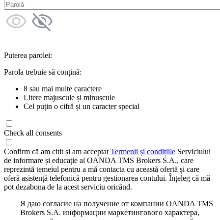
Puterea parolei:
Parola trebuie să conțină:
8 sau mai multe caractere
Litere majuscule și minuscule
Cel puțin o cifră și un caracter special
Check all consents
Confirm că am citit și am acceptat
Termenii și condițiile
Serviciului
de informare și educație al OANDA TMS Brokers S.A., care
reprezintă temeiul pentru a mă contacta cu această ofertă și care
oferă asistență telefonică pentru gestionarea contului. Înțeleg că mă
pot dezabona de la acest serviciu oricând.
Я даю согласие на получение от компании OANDA TMS
Brokers S.A. информации маркетингового характера,