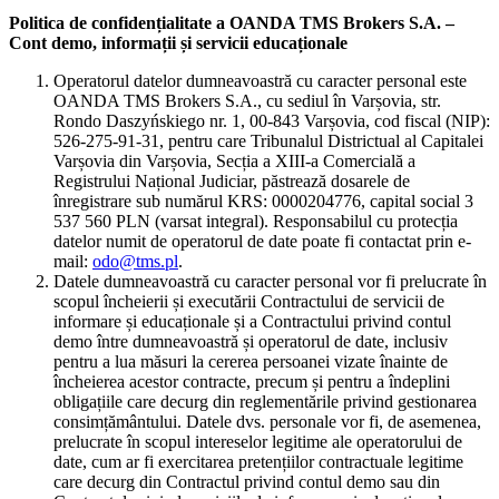
Politica de confidențialitate a OANDA TMS Brokers S.A. –
Cont demo, informații și servicii educaționale
Operatorul datelor dumneavoastră cu caracter personal este
OANDA TMS Brokers S.A., cu sediul în Varșovia, str.
Rondo Daszyńskiego nr. 1, 00-843 Varșovia, cod fiscal (NIP):
526-275-91-31, pentru care Tribunalul Districtual al Capitalei
Varșovia din Varșovia, Secția a XIII-a Comercială a
Registrului Național Judiciar, păstrează dosarele de
înregistrare sub numărul KRS: 0000204776, capital social 3
537 560 PLN (varsat integral). Responsabilul cu protecția
datelor numit de operatorul de date poate fi contactat prin e-
mail:
odo@tms.pl
.
Datele dumneavoastră cu caracter personal vor fi prelucrate în
scopul încheierii și executării Contractului de servicii de
informare și educaționale și a Contractului privind contul
demo între dumneavoastră și operatorul de date, inclusiv
pentru a lua măsuri la cererea persoanei vizate înainte de
încheierea acestor contracte, precum și pentru a îndeplini
obligațiile care decurg din reglementările privind gestionarea
consimțământului. Datele dvs. personale vor fi, de asemenea,
prelucrate în scopul intereselor legitime ale operatorului de
date, cum ar fi exercitarea pretențiilor contractuale legitime
care decurg din Contractul privind contul demo sau din