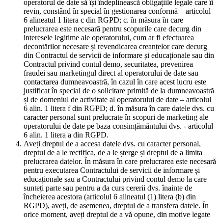
operatorul de date să își îndeplinească obligațiile legale care îi
revin, constând în special în gestionarea conformă – articolul
6 alineatul 1 litera c din RGPD; c. în măsura în care
prelucrarea este necesară pentru scopurile care decurg din
interesele legitime ale operatorului, cum ar fi efectuarea
decontărilor necesare și revendicarea creanțelor care decurg
din Contractul de servicii de informare și educaționale sau din
Contractul privind contul demo, securitatea, prevenirea
fraudei sau marketingul direct al operatorului de date sau
contactarea dumneavoastră, în cazul în care acest lucru este
justificat în special de o solicitare primită de la dumneavoastră
și de domeniul de activitate al operatorului de date – articolul
6 alin. 1 litera f din RGPD; d. în măsura în care datele dvs. cu
caracter personal sunt prelucrate în scopuri de marketing ale
operatorului de date pe baza consimțământului dvs. - articolul
6 alin. 1 litera a din RGPD.
Aveți dreptul de a accesa datele dvs. cu caracter personal,
dreptul de a le rectifica, de a le șterge și dreptul de a limita
prelucrarea datelor. În măsura în care prelucrarea este necesară
pentru executarea Contractului de servicii de informare și
educaționale sau a Contractului privind contul demo la care
sunteți parte sau pentru a da curs cererii dvs. înainte de
încheierea acestora (articolul 6 alineatul (1) litera (b) din
RGPD), aveți, de asemenea, dreptul de a transfera datele. În
orice moment, aveți dreptul de a vă opune, din motive legate