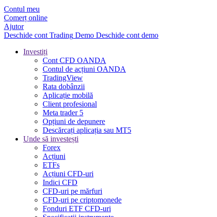
Contul meu
Comerț online
Ajutor
Deschide cont
Trading
Demo
Deschide cont demo
Investiți
Cont CFD OANDA
Contul de acțiuni OANDA
TradingView
Rata dobânzii
Aplicație mobilă
Client profesional
Meta trader 5
Opțiuni de depunere
Descărcați aplicația sau MT5
Unde să investești
Forex
Acțiuni
ETFs
Acțiuni CFD-uri
Indici CFD
CFD-uri pe mărfuri
CFD-uri pe criptomonede
Fonduri ETF CFD-uri