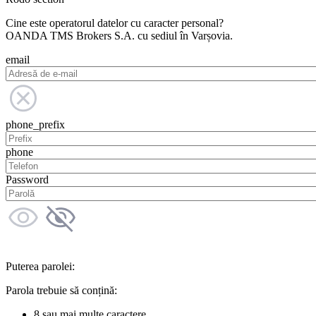
Cine este operatorul datelor cu caracter personal?
OANDA TMS Brokers S.A. cu sediul în Varșovia.
email
phone_prefix
phone
Password
Puterea parolei:
Parola trebuie să conțină:
8 sau mai multe caractere