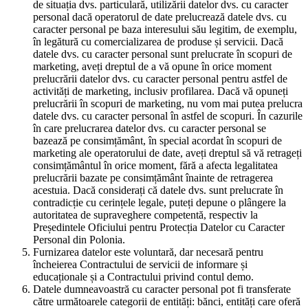
de situația dvs. particulară, utilizării datelor dvs. cu caracter
personal dacă operatorul de date prelucrează datele dvs. cu
caracter personal pe baza interesului său legitim, de exemplu,
în legătură cu comercializarea de produse și servicii. Dacă
datele dvs. cu caracter personal sunt prelucrate în scopuri de
marketing, aveți dreptul de a vă opune în orice moment
prelucrării datelor dvs. cu caracter personal pentru astfel de
activități de marketing, inclusiv profilarea. Dacă vă opuneți
prelucrării în scopuri de marketing, nu vom mai putea prelucra
datele dvs. cu caracter personal în astfel de scopuri. În cazurile
în care prelucrarea datelor dvs. cu caracter personal se
bazează pe consimțământ, în special acordat în scopuri de
marketing ale operatorului de date, aveți dreptul să vă retrageți
consimțământul în orice moment, fără a afecta legalitatea
prelucrării bazate pe consimțământ înainte de retragerea
acestuia. Dacă considerați că datele dvs. sunt prelucrate în
contradicție cu cerințele legale, puteți depune o plângere la
autoritatea de supraveghere competentă, respectiv la
Președintele Oficiului pentru Protecția Datelor cu Caracter
Personal din Polonia.
Furnizarea datelor este voluntară, dar necesară pentru
încheierea Contractului de servicii de informare și
educaționale și a Contractului privind contul demo.
Datele dumneavoastră cu caracter personal pot fi transferate
către următoarele categorii de entități: bănci, entități care oferă