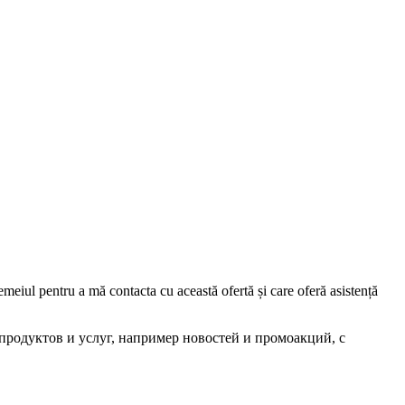
iul pentru a mă contacta cu această ofertă și care oferă asistență
родуктов и услуг, например новостей и промоакций, с