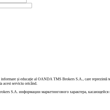
 informare și educație al OANDA TMS Brokers S.A., care reprezintă teme
a acest serviciu oricând.
kers S.A. информации маркетингового характера, касающейся п