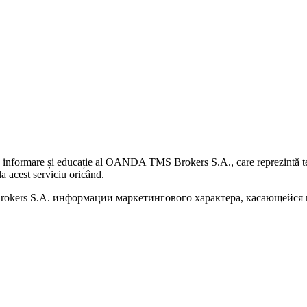
 informare și educație al OANDA TMS Brokers S.A., care reprezintă teme
a acest serviciu oricând.
kers S.A. информации маркетингового характера, касающейся п