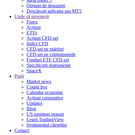
Meta trader 5
Opțiuni de depunere
Descărcați aplicația sau MT5
Unde să investești
Forex
Acțiuni
ETFs
Acțiuni CFD-uri
Indici CFD
CFD-uri pe mărfuri
CFD-uri pe criptomonede
Fonduri ETF CFD-uri
Specificații instrumente
SpaceX
Piață
Market news
Cotații live
Calendar economic
Acțiuni corporative
Updates
Blog
US earnings season
Learn TradingView
Sentimentul clienților
Contact