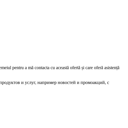
iul pentru a mă contacta cu această ofertă și care oferă asistență
родуктов и услуг, например новостей и промоакций, с