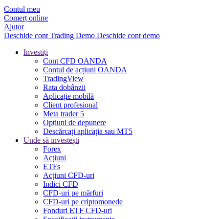
Contul meu
Comerț online
Ajutor
Deschide cont
Trading
Demo
Deschide cont demo
Investiți
Cont CFD OANDA
Contul de acțiuni OANDA
TradingView
Rata dobânzii
Aplicație mobilă
Client profesional
Meta trader 5
Opțiuni de depunere
Descărcați aplicația sau MT5
Unde să investești
Forex
Acțiuni
ETFs
Acțiuni CFD-uri
Indici CFD
CFD-uri pe mărfuri
CFD-uri pe criptomonede
Fonduri ETF CFD-uri