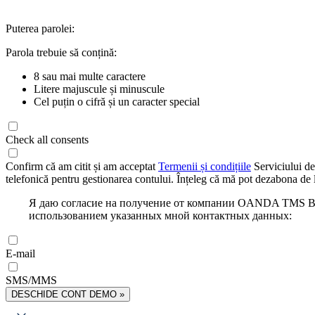
Puterea parolei:
Parola trebuie să conțină:
8 sau mai multe caractere
Litere majuscule și minuscule
Cel puțin o cifră și un caracter special
Check all consents
Confirm că am citit și am acceptat
Termenii și condițiile
Serviciului de
telefonică pentru gestionarea contului. Înțeleg că mă pot dezabona de l
Я даю согласие на получение от компании OANDA TMS Bro
использованием указанных мной контактных данных:
E-mail
SMS/MMS
DESCHIDE CONT DEMO »