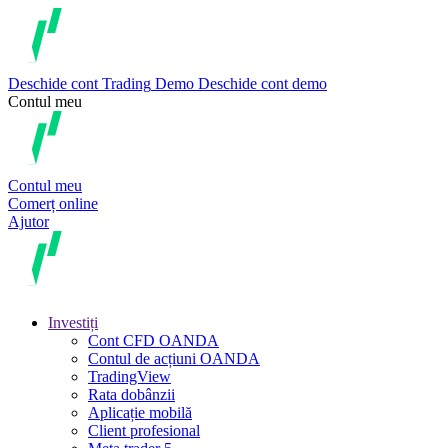
Deschide cont
Trading
Demo
Deschide cont demo
Contul meu
Contul meu
Comerț online
Ajutor
Investiți
Cont CFD OANDA
Contul de acțiuni OANDA
TradingView
Rata dobânzii
Aplicație mobilă
Client profesional