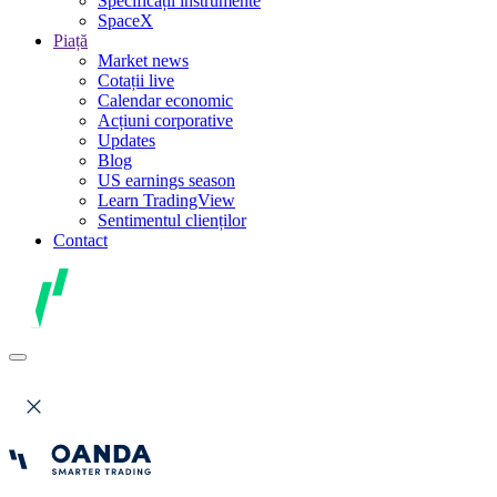
Specificații instrumente
SpaceX
Piață
Market news
Cotații live
Calendar economic
Acțiuni corporative
Updates
Blog
US earnings season
Learn TradingView
Sentimentul clienților
Contact