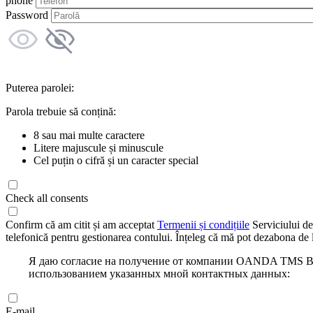
phone
Password
Puterea parolei:
Parola trebuie să conțină:
8 sau mai multe caractere
Litere majuscule și minuscule
Cel puțin o cifră și un caracter special
Check all consents
Confirm că am citit și am acceptat
Termenii și condițiile
Serviciului de
telefonică pentru gestionarea contului. Înțeleg că mă pot dezabona de l
Я даю согласие на получение от компании OANDA TMS Bro
использованием указанных мной контактных данных:
E-mail