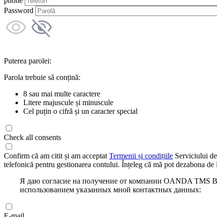
phone
Password
Puterea parolei:
Parola trebuie să conțină:
8 sau mai multe caractere
Litere majuscule și minuscule
Cel puțin o cifră și un caracter special
Check all consents
Confirm că am citit și am acceptat
Termenii și condițiile
Serviciului de
telefonică pentru gestionarea contului. Înțeleg că mă pot dezabona de l
Я даю согласие на получение от компании OANDA TMS Bro
использованием указанных мной контактных данных:
E-mail