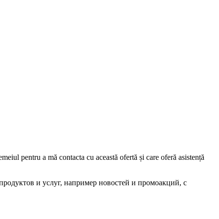
iul pentru a mă contacta cu această ofertă și care oferă asistență
родуктов и услуг, например новостей и промоакций, с