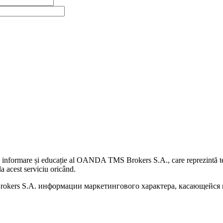
 informare și educație al OANDA TMS Brokers S.A., care reprezintă teme
a acest serviciu oricând.
kers S.A. информации маркетингового характера, касающейся п