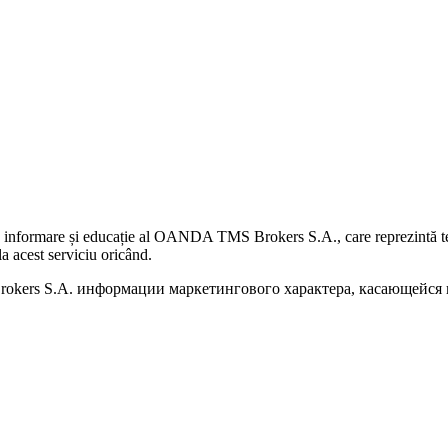
 informare și educație al OANDA TMS Brokers S.A., care reprezintă teme
a acest serviciu oricând.
kers S.A. информации маркетингового характера, касающейся п