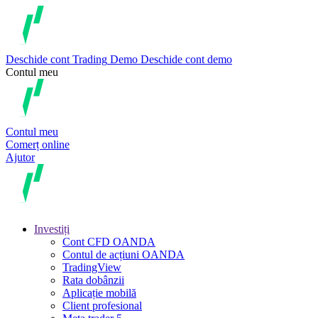
Deschide cont
Trading
Demo
Deschide cont demo
Contul meu
Contul meu
Comerț online
Ajutor
Investiți
Cont CFD OANDA
Contul de acțiuni OANDA
TradingView
Rata dobânzii
Aplicație mobilă
Client profesional