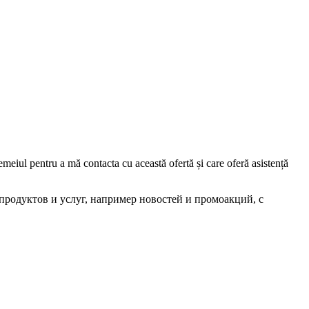
iul pentru a mă contacta cu această ofertă și care oferă asistență
родуктов и услуг, например новостей и промоакций, с