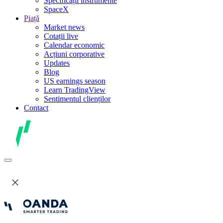
Specificații instrumente
SpaceX
Piață
Market news
Cotații live
Calendar economic
Acțiuni corporative
Updates
Blog
US earnings season
Learn TradingView
Sentimentul clienților
Contact