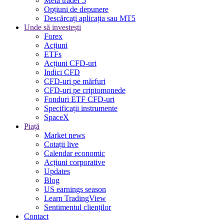
Meta trader 5
Opțiuni de depunere
Descărcați aplicația sau MT5
Unde să investești
Forex
Acțiuni
ETFs
Acțiuni CFD-uri
Indici CFD
CFD-uri pe mărfuri
CFD-uri pe criptomonede
Fonduri ETF CFD-uri
Specificații instrumente
SpaceX
Piață
Market news
Cotații live
Calendar economic
Acțiuni corporative
Updates
Blog
US earnings season
Learn TradingView
Sentimentul clienților
Contact