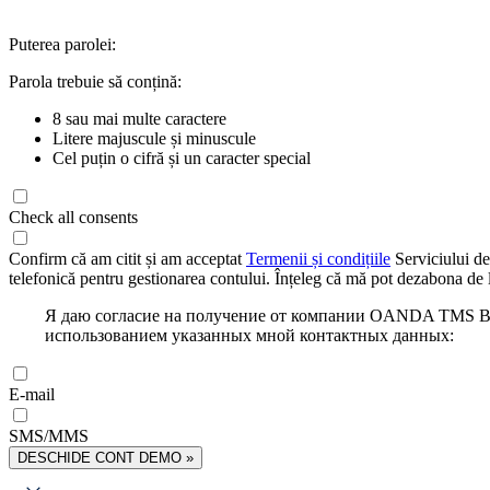
Puterea parolei:
Parola trebuie să conțină:
8 sau mai multe caractere
Litere majuscule și minuscule
Cel puțin o cifră și un caracter special
Check all consents
Confirm că am citit și am acceptat
Termenii și condițiile
Serviciului de
telefonică pentru gestionarea contului. Înțeleg că mă pot dezabona de l
Я даю согласие на получение от компании OANDA TMS Bro
использованием указанных мной контактных данных:
E-mail
SMS/MMS
DESCHIDE CONT DEMO »