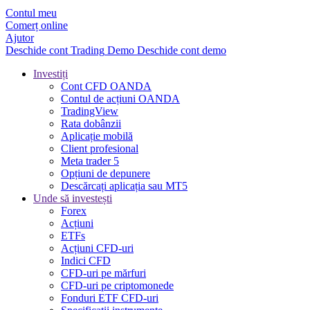
Contul meu
Comerț online
Ajutor
Deschide cont
Trading
Demo
Deschide cont demo
Investiți
Cont CFD OANDA
Contul de acțiuni OANDA
TradingView
Rata dobânzii
Aplicație mobilă
Client profesional
Meta trader 5
Opțiuni de depunere
Descărcați aplicația sau MT5
Unde să investești
Forex
Acțiuni
ETFs
Acțiuni CFD-uri
Indici CFD
CFD-uri pe mărfuri
CFD-uri pe criptomonede
Fonduri ETF CFD-uri