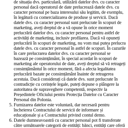
de situația dvs. particulară, utilizării datelor dvs. cu caracter
personal dacă operatorul de date prelucrează datele dvs. cu
caracter personal pe baza interesului său legitim, de exemplu,
în legătură cu comercializarea de produse și servicii. Dacă
datele dvs. cu caracter personal sunt prelucrate în scopuri de
marketing, aveți dreptul de a vă opune în orice moment
prelucrării datelor dvs. cu caracter personal pentru astfel de
activități de marketing, inclusiv profilarea. Dacă vă opuneți
prelucrării în scopuri de marketing, nu vom mai putea prelucra
datele dvs. cu caracter personal în astfel de scopuri. În cazurile
în care prelucrarea datelor dvs. cu caracter personal se
bazează pe consimțământ, în special acordat în scopuri de
marketing ale operatorului de date, aveți dreptul să vă retrageți
consimțământul în orice moment, fără a afecta legalitatea
prelucrării bazate pe consimțământ înainte de retragerea
acestuia. Dacă considerați că datele dvs. sunt prelucrate în
contradicție cu cerințele legale, puteți depune o plângere la
autoritatea de supraveghere competentă, respectiv la
Președintele Oficiului pentru Protecția Datelor cu Caracter
Personal din Polonia.
Furnizarea datelor este voluntară, dar necesară pentru
încheierea Contractului de servicii de informare și
educaționale și a Contractului privind contul demo.
Datele dumneavoastră cu caracter personal pot fi transferate
către următoarele categorii de entități: bănci, entități care oferă