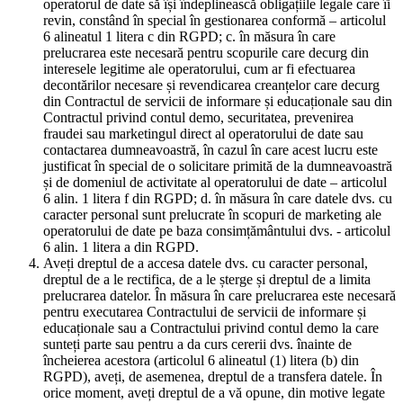
operatorul de date să își îndeplinească obligațiile legale care îi
revin, constând în special în gestionarea conformă – articolul
6 alineatul 1 litera c din RGPD; c. în măsura în care
prelucrarea este necesară pentru scopurile care decurg din
interesele legitime ale operatorului, cum ar fi efectuarea
decontărilor necesare și revendicarea creanțelor care decurg
din Contractul de servicii de informare și educaționale sau din
Contractul privind contul demo, securitatea, prevenirea
fraudei sau marketingul direct al operatorului de date sau
contactarea dumneavoastră, în cazul în care acest lucru este
justificat în special de o solicitare primită de la dumneavoastră
și de domeniul de activitate al operatorului de date – articolul
6 alin. 1 litera f din RGPD; d. în măsura în care datele dvs. cu
caracter personal sunt prelucrate în scopuri de marketing ale
operatorului de date pe baza consimțământului dvs. - articolul
6 alin. 1 litera a din RGPD.
Aveți dreptul de a accesa datele dvs. cu caracter personal,
dreptul de a le rectifica, de a le șterge și dreptul de a limita
prelucrarea datelor. În măsura în care prelucrarea este necesară
pentru executarea Contractului de servicii de informare și
educaționale sau a Contractului privind contul demo la care
sunteți parte sau pentru a da curs cererii dvs. înainte de
încheierea acestora (articolul 6 alineatul (1) litera (b) din
RGPD), aveți, de asemenea, dreptul de a transfera datele. În
orice moment, aveți dreptul de a vă opune, din motive legate