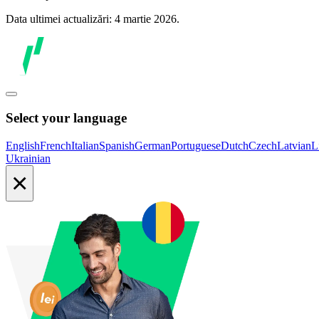
Data ultimei actualizări: 4 martie 2026.
Select your language
English
French
Italian
Spanish
German
Portuguese
Dutch
Czech
Latvian
L
Ukrainian
×