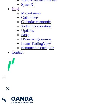
Specificații instrumente
SpaceX
Piață
Market news
Cotații live
Calendar economic
Acțiuni corporative
Updates
Blog
US earnings season
Learn TradingView
Sentimentul clienților
Contact