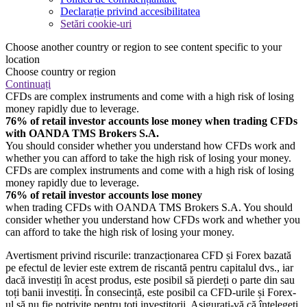
Declarație privind accesibilitatea
Setări cookie-uri
Choose another country or region to see content specific to your
location
Choose country or region
Continuați
CFDs are complex instruments and come with a high risk of losing
money rapidly due to leverage.
76% of retail investor accounts lose money when trading CFDs
with OANDA TMS Brokers S.A.
You should consider whether you understand how CFDs work and
whether you can afford to take the high risk of losing your money.
CFDs are complex instruments and come with a high risk of losing
money rapidly due to leverage.
76% of retail investor accounts lose money
when trading CFDs with OANDA TMS Brokers S.A. You should
consider whether you understand how CFDs work and whether you
can afford to take the high risk of losing your money.
Avertisment privind riscurile: tranzacționarea CFD și Forex bazată
pe efectul de levier este extrem de riscantă pentru capitalul dvs., iar
dacă investiți în acest produs, este posibil să pierdeți o parte din sau
toți banii investiți. În consecință, este posibil ca CFD-urile și Forex-
ul să nu fie potrivite pentru toți investitorii. Asigurați-vă că înțelegeți