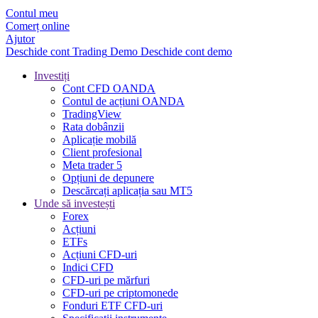
Contul meu
Comerț online
Ajutor
Deschide cont
Trading
Demo
Deschide cont demo
Investiți
Cont CFD OANDA
Contul de acțiuni OANDA
TradingView
Rata dobânzii
Aplicație mobilă
Client profesional
Meta trader 5
Opțiuni de depunere
Descărcați aplicația sau MT5
Unde să investești
Forex
Acțiuni
ETFs
Acțiuni CFD-uri
Indici CFD
CFD-uri pe mărfuri
CFD-uri pe criptomonede
Fonduri ETF CFD-uri