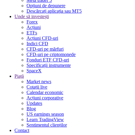
Meta trader 5
Opțiuni de depunere
Descărcați aplicația sau MT5
Unde să investești
Forex
Acțiuni
ETFs
Acțiuni CFD-uri
Indici CFD
CFD-uri pe mărfuri
CFD-uri pe criptomonede
Fonduri ETF CFD-uri
Specificații instrumente
SpaceX
Piață
Market news
Cotații live
Calendar economic
Acțiuni corporative
Updates
Blog
US earnings season
Learn TradingView
Sentimentul clienților
Contact