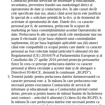
Contractul privind serviciile de informare și educaționale,
securitatea, prevenirea fraudei sau marketingul direct al
operatorului de date și contactarea dvs. în alte cazuri decât
cele specificate mai sus, atunci când acest lucru este justificat
în special de o solicitare primită de la dvs. și de domeniul de
activitate al operatorului de date. Datele dvs. cu caracter
personal pot fi, de asemenea, prelucrate în scopuri de
marketing pe baza consimțământului acordat Operatorului de
date. Prelucrarea în alte scopuri decât cele menționate mai sus
poate fi efectuată: (i) pe baza obținerii unui consimțământ
suplimentar, (ii) pe baza legislației aplicabile sau (iii) atunci
când este compatibilă cu scopul pentru care datele cu caracter
personal au fost colectate inițial (articolul 6 alineatul (4) din
Regulamentul (UE) 2016/679 al Parlamentului European și al
Consiliului din 27 aprilie 2016 privind protecția persoanelor
fizice în ceea ce privește prelucrarea datelor cu caracter
personal și libera circulație a acestor date și de abrogare a
Directivei 95/46/CE, denumit în continuare „RGPD”).
Temeiul juridic pentru prelucrarea datelor dumneavoastră cu
caracter personal este: a. în măsura în care prelucrarea este
necesară pentru executarea Contractului de servicii de
informare și educaționale sau a Contractului privind contul
demo, precum și pentru luarea de măsuri înainte de încheierea
unui contract – articolul 6 alineatul (1) litera (b) din RGPD; b.
în măsura în care prelucrarea datelor este necesară pentru ca