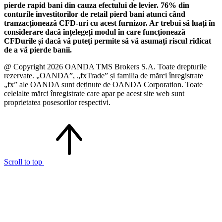
pierde rapid bani din cauza efectului de levier. 76% din
conturile investitorilor de retail pierd bani atunci când
tranzacționează CFD-uri cu acest furnizor. Ar trebui să luați în
considerare dacă înțelegeți modul în care funcționează
CFDurile și dacă vă puteți permite să vă asumați riscul ridicat
de a vă pierde banii.
@ Copyright 2026 OANDA TMS Brokers S.A. Toate drepturile
rezervate. „OANDA”, „fxTrade” și familia de mărci înregistrate
„fx” ale OANDA sunt deținute de OANDA Corporation. Toate
celelalte mărci înregistrate care apar pe acest site web sunt
proprietatea posesorilor respectivi.
Scroll to top