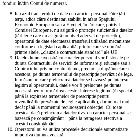
fonduri în/din Contul de numerar.
În cazul transferului de date cu caracter personal către țări
terțe, adică către destinatari stabiliți în afara Spațiului
Economic European sau a Elveției, în țări care, potrivit
Comisiei Europene, nu asigură o protecție suficientă a datelor
(țări terțe care nu asigură un nivel adecvat de protecție),
operatorul de date efectuează transferul utilizând mecanisme
conforme cu legislația aplicabilă, printre care se numără,
printre altele, „clauzele contractuale standard” ale UE.
Datele dumneavoastră cu caracter personal vor fi stocate pe
durata Contractului de servicii de informare și educație sau a
Contractului privind contul demo, precum și după încetarea
acestora, pe durata termenului de prescripție prevăzut de lege.
În măsura în care prelucrarea datelor se bazează pe interesul
legitim al operatorului, datele vor fi prelucrate pe durata
necesară pentru urmărirea acestor interese legitime (în special,
până la expirarea termenelor de prescripție pentru
revendicările prevăzute de legile aplicabile), dar nu mai mult
decât până la momentul recunoașterii obiecției. Cu toate
acestea, dacă prelucrarea datelor dvs. cu caracter personal se
bazează pe consimțământ – până la retragerea efectivă a
acestui consimțământ.
Operatorul nu va utiliza procesele decizionale automatizate
împotriva dumneavoastră.