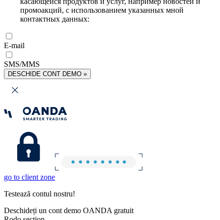
касающейся продуктов и услуг, например новостей и
промоакций, с использованием указанных мной
контактных данных:
E-mail
SMS/MMS
DESCHIDE CONT DEMO »
go to client zone
Testează contul nostru!
Deschideți un cont demo OANDA gratuit
Rodo section