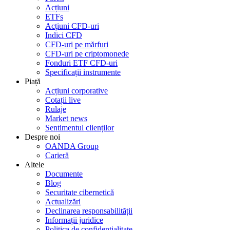
Acțiuni
ETFs
Acțiuni CFD-uri
Indici CFD
CFD-uri pe mărfuri
CFD-uri pe criptomonede
Fonduri ETF CFD-uri
Specificații instrumente
Piață
Acțiuni corporative
Cotații live
Rulaje
Market news
Sentimentul clienților
Despre noi
OANDA Group
Carieră
Altele
Documente
Blog
Securitate cibernetică
Actualizări
Declinarea responsabilității
Informații juridice
Politica de confidențialitate