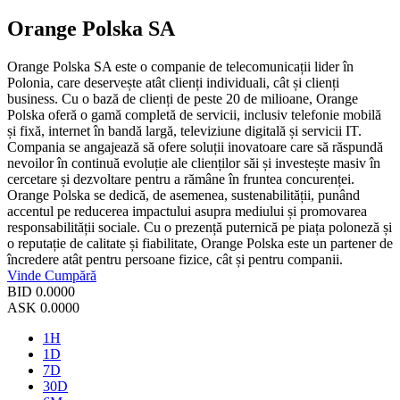
Orange Polska SA
Orange Polska SA este o companie de telecomunicații lider în
Polonia, care deservește atât clienți individuali, cât și clienți
business. Cu o bază de clienți de peste 20 de milioane, Orange
Polska oferă o gamă completă de servicii, inclusiv telefonie mobilă
și fixă, internet în bandă largă, televiziune digitală și servicii IT.
Compania se angajează să ofere soluții inovatoare care să răspundă
nevoilor în continuă evoluție ale clienților săi și investește masiv în
cercetare și dezvoltare pentru a rămâne în fruntea concurenței.
Orange Polska se dedică, de asemenea, sustenabilității, punând
accentul pe reducerea impactului asupra mediului și promovarea
responsabilității sociale. Cu o prezență puternică pe piața poloneză și
o reputație de calitate și fiabilitate, Orange Polska este un partener de
încredere atât pentru persoane fizice, cât și pentru companii.
Vinde
Cumpără
BID
0.0000
ASK
0.0000
1H
1D
7D
30D