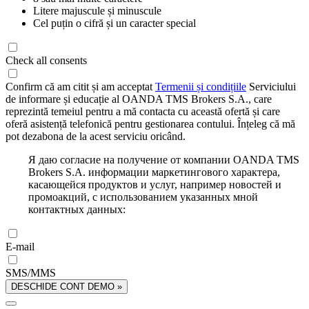
Litere majuscule și minuscule
Cel puțin o cifră și un caracter special
Check all consents
Confirm că am citit și am acceptat
Termenii și condițiile
Serviciului
de informare și educație al OANDA TMS Brokers S.A., care
reprezintă temeiul pentru a mă contacta cu această ofertă și care
oferă asistență telefonică pentru gestionarea contului. Înțeleg că mă
pot dezabona de la acest serviciu oricând.
Я даю согласие на получение от компании OANDA TMS
Brokers S.A. информации маркетингового характера,
касающейся продуктов и услуг, например новостей и
промоакций, с использованием указанных мной
контактных данных:
E-mail
SMS/MMS
DESCHIDE CONT DEMO »