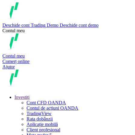
Deschide cont
Trading
Demo
Deschide cont demo
Contul meu
Contul meu
Comerț online
Ajutor
Investiți
Cont CFD OANDA
Contul de acțiuni OANDA
TradingView
Rata dobânzii
Aplicație mobilă
Client profesional