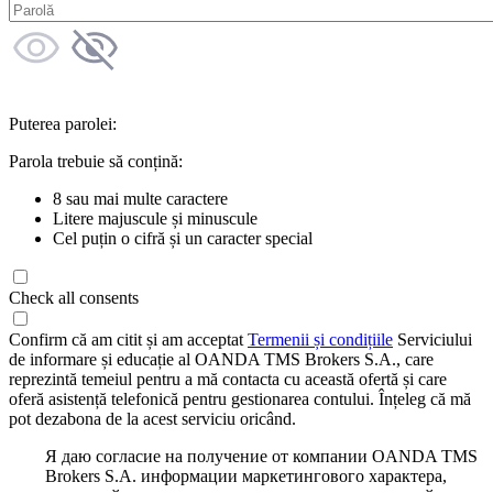
Puterea parolei:
Parola trebuie să conțină:
8 sau mai multe caractere
Litere majuscule și minuscule
Cel puțin o cifră și un caracter special
Check all consents
Confirm că am citit și am acceptat
Termenii și condițiile
Serviciului
de informare și educație al OANDA TMS Brokers S.A., care
reprezintă temeiul pentru a mă contacta cu această ofertă și care
oferă asistență telefonică pentru gestionarea contului. Înțeleg că mă
pot dezabona de la acest serviciu oricând.
Я даю согласие на получение от компании OANDA TMS
Brokers S.A. информации маркетингового характера,