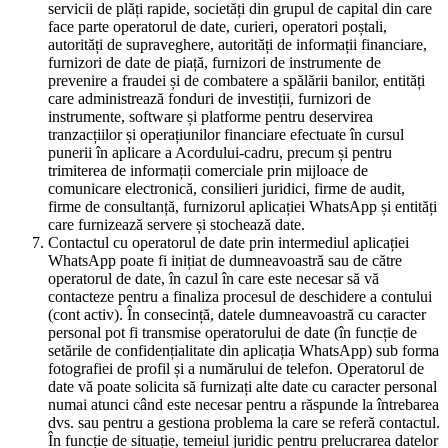
servicii de plăți rapide, societăți din grupul de capital din care
face parte operatorul de date, curieri, operatori poștali,
autorități de supraveghere, autorități de informații financiare,
furnizori de date de piață, furnizori de instrumente de
prevenire a fraudei și de combatere a spălării banilor, entități
care administrează fonduri de investiții, furnizori de
instrumente, software și platforme pentru deservirea
tranzacțiilor și operațiunilor financiare efectuate în cursul
punerii în aplicare a Acordului-cadru, precum și pentru
trimiterea de informații comerciale prin mijloace de
comunicare electronică, consilieri juridici, firme de audit,
firme de consultanță, furnizorul aplicației WhatsApp și entități
care furnizează servere și stochează date.
Contactul cu operatorul de date prin intermediul aplicației
WhatsApp poate fi inițiat de dumneavoastră sau de către
operatorul de date, în cazul în care este necesar să vă
contacteze pentru a finaliza procesul de deschidere a contului
(cont activ). În consecință, datele dumneavoastră cu caracter
personal pot fi transmise operatorului de date (în funcție de
setările de confidențialitate din aplicația WhatsApp) sub forma
fotografiei de profil și a numărului de telefon. Operatorul de
date vă poate solicita să furnizați alte date cu caracter personal
numai atunci când este necesar pentru a răspunde la întrebarea
dvs. sau pentru a gestiona problema la care se referă contactul.
În funcție de situație, temeiul juridic pentru prelucrarea datelor