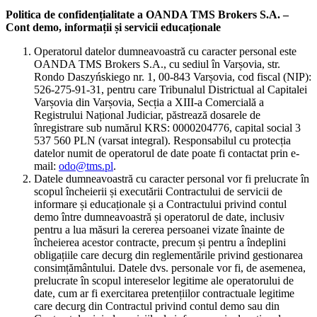
Politica de confidențialitate a OANDA TMS Brokers S.A. –
Cont demo, informații și servicii educaționale
Operatorul datelor dumneavoastră cu caracter personal este
OANDA TMS Brokers S.A., cu sediul în Varșovia, str.
Rondo Daszyńskiego nr. 1, 00-843 Varșovia, cod fiscal (NIP):
526-275-91-31, pentru care Tribunalul Districtual al Capitalei
Varșovia din Varșovia, Secția a XIII-a Comercială a
Registrului Național Judiciar, păstrează dosarele de
înregistrare sub numărul KRS: 0000204776, capital social 3
537 560 PLN (varsat integral). Responsabilul cu protecția
datelor numit de operatorul de date poate fi contactat prin e-
mail:
odo@tms.pl
.
Datele dumneavoastră cu caracter personal vor fi prelucrate în
scopul încheierii și executării Contractului de servicii de
informare și educaționale și a Contractului privind contul
demo între dumneavoastră și operatorul de date, inclusiv
pentru a lua măsuri la cererea persoanei vizate înainte de
încheierea acestor contracte, precum și pentru a îndeplini
obligațiile care decurg din reglementările privind gestionarea
consimțământului. Datele dvs. personale vor fi, de asemenea,
prelucrate în scopul intereselor legitime ale operatorului de
date, cum ar fi exercitarea pretențiilor contractuale legitime
care decurg din Contractul privind contul demo sau din