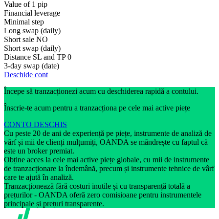
Value of 1 pip
Financial leverage
Minimal step
Long swap (daily)
Short sale
NO
Short swap (daily)
Distance SL and TP
0
3-day swap (date)
Deschide cont
Începe să tranzacționezi acum cu deschiderea rapidă a contului.
Înscrie-te acum pentru a tranzacționa pe cele mai active piețe
CONTO DESCHIS
Cu peste 20 de ani de experiență pe piețe, instrumente de analiză de
vârf și mii de clienți mulțumiți, OANDA se mândrește cu faptul că
este un broker premiat.
Obține acces la cele mai active piețe globale, cu mii de instrumente
de tranzacționare la îndemână, precum și instrumente tehnice de vârf
care te ajută în analiză.
Tranzacționează fără costuri inutile și cu transparență totală a
prețurilor - OANDA oferă zero comisioane pentru instrumentele
principale și prețuri transparente.