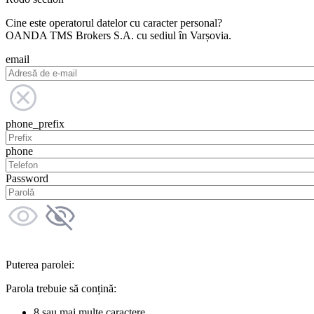
Cine este operatorul datelor cu caracter personal?
OANDA TMS Brokers S.A. cu sediul în Varșovia.
email
phone_prefix
phone
Password
Puterea parolei:
Parola trebuie să conțină:
8 sau mai multe caractere