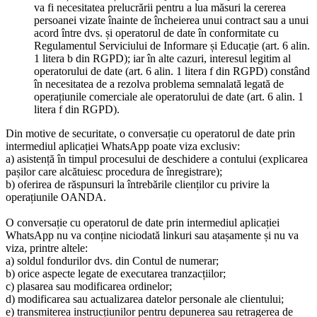
va fi necesitatea prelucrării pentru a lua măsuri la cererea
persoanei vizate înainte de încheierea unui contract sau a unui
acord între dvs. și operatorul de date în conformitate cu
Regulamentul Serviciului de Informare și Educație (art. 6 alin.
1 litera b din RGPD); iar în alte cazuri, interesul legitim al
operatorului de date (art. 6 alin. 1 litera f din RGPD) constând
în necesitatea de a rezolva problema semnalată legată de
operațiunile comerciale ale operatorului de date (art. 6 alin. 1
litera f din RGPD).
Din motive de securitate, o conversație cu operatorul de date prin
intermediul aplicației WhatsApp poate viza exclusiv:
a) asistență în timpul procesului de deschidere a contului (explicarea
pașilor care alcătuiesc procedura de înregistrare);
b) oferirea de răspunsuri la întrebările clienților cu privire la
operațiunile OANDA.
O conversație cu operatorul de date prin intermediul aplicației
WhatsApp nu va conține niciodată linkuri sau atașamente și nu va
viza, printre altele:
a) soldul fondurilor dvs. din Contul de numerar;
b) orice aspecte legate de executarea tranzacțiilor;
c) plasarea sau modificarea ordinelor;
d) modificarea sau actualizarea datelor personale ale clientului;
e) transmiterea instrucțiunilor pentru depunerea sau retragerea de