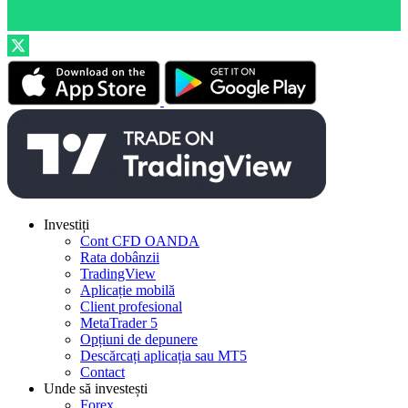
Investiți
Cont CFD OANDA
Rata dobânzii
TradingView
Aplicație mobilă
Client profesional
MetaTrader 5
Opțiuni de depunere
Descărcați aplicația sau MT5
Contact
Unde să investești
Forex