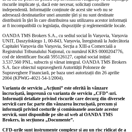
riscurile implicate și, dacă este necesar, solicitați consiliere
independentă. Informațiile conținute de acest site web nu se
adresează destinatarilor unei anumite țări și nu sunt destinate
distribuirii în țări în care distribuirea sau utilizarea acestor informații
ar fi incompatibilă cu legislația, dispozițiile și reglementările locale.
OANDA TMS Brokers S.A., cu sediul social în Varșovia, Varșovia
UNIT, Daszyńskiego 1, 00-843, Varșovia, înregistrată la Judecătoria
Capitalei Varșovia din Varșovia, Secția a XIII-a Comercială a
Registrului Tribunalului Național, cu numărul KRS 0000204776,
cod de identificare fiscală 595126127, capital social inițial:
3.537,560 PNL, subscris și vărsat integral. OANDA TMS Brokers
S.A. face obiectul supravegherii Autorității Poloneze de
Supraveghere Financiară, pe baza unei autorizații din 26 aprilie
2004 (KPWiG-4021-54-1/2004).
Varianta de serviciu „Acțiuni” este oferită în vânzare
încrucișată, împreună cu varianta de serviciu „CFD”-uri.
Informații detaliate privind riscurile care decurg din diversele
servicii care fac parte din vânzarea încrucișată, precum și
informații privind costurile și comisioanele asociate acestor
servicii, sunt disponibile pe site-ul web al OANDA TMS
Brokers, în secțiunea „Documente”.
CFD-urile sunt instrumente complexe și au un risc ridicat de a