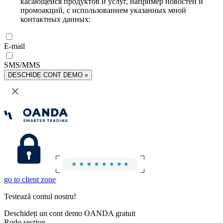
касающейся продуктов и услуг, например новостей и
промоакций, с использованием указанных мной
контактных данных:
E-mail
SMS/MMS
DESCHIDE CONT DEMO »
go to client zone
Testează contul nostru!
Deschideți un cont demo OANDA gratuit
Rodo section