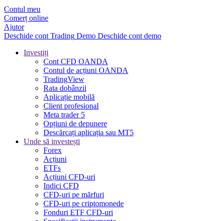
Contul meu
Comerț online
Ajutor
Deschide cont
Trading
Demo
Deschide cont demo
Investiți
Cont CFD OANDA
Contul de acțiuni OANDA
TradingView
Rata dobânzii
Aplicație mobilă
Client profesional
Meta trader 5
Opțiuni de depunere
Descărcați aplicația sau MT5
Unde să investești
Forex
Acțiuni
ETFs
Acțiuni CFD-uri
Indici CFD
CFD-uri pe mărfuri
CFD-uri pe criptomonede
Fonduri ETF CFD-uri