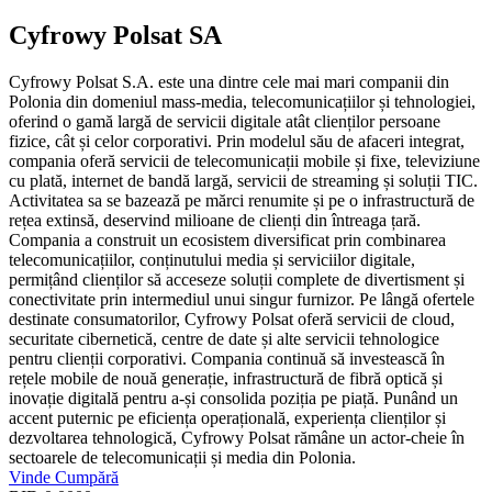
Cyfrowy Polsat SA
Cyfrowy Polsat S.A. este una dintre cele mai mari companii din
Polonia din domeniul mass-media, telecomunicațiilor și tehnologiei,
oferind o gamă largă de servicii digitale atât clienților persoane
fizice, cât și celor corporativi. Prin modelul său de afaceri integrat,
compania oferă servicii de telecomunicații mobile și fixe, televiziune
cu plată, internet de bandă largă, servicii de streaming și soluții TIC.
Activitatea sa se bazează pe mărci renumite și pe o infrastructură de
rețea extinsă, deservind milioane de clienți din întreaga țară.
Compania a construit un ecosistem diversificat prin combinarea
telecomunicațiilor, conținutului media și serviciilor digitale,
permițând clienților să acceseze soluții complete de divertisment și
conectivitate prin intermediul unui singur furnizor. Pe lângă ofertele
destinate consumatorilor, Cyfrowy Polsat oferă servicii de cloud,
securitate cibernetică, centre de date și alte servicii tehnologice
pentru clienții corporativi. Compania continuă să investească în
rețele mobile de nouă generație, infrastructură de fibră optică și
inovație digitală pentru a-și consolida poziția pe piață. Punând un
accent puternic pe eficiența operațională, experiența clienților și
dezvoltarea tehnologică, Cyfrowy Polsat rămâne un actor-cheie în
sectoarele de telecomunicații și media din Polonia.
Vinde
Cumpără