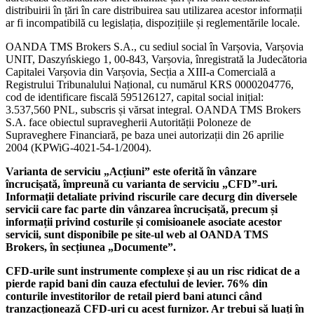
distribuirii în țări în care distribuirea sau utilizarea acestor informații
ar fi incompatibilă cu legislația, dispozițiile și reglementările locale.
OANDA TMS Brokers S.A., cu sediul social în Varșovia, Varșovia
UNIT, Daszyńskiego 1, 00-843, Varșovia, înregistrată la Judecătoria
Capitalei Varșovia din Varșovia, Secția a XIII-a Comercială a
Registrului Tribunalului Național, cu numărul KRS 0000204776,
cod de identificare fiscală 595126127, capital social inițial:
3.537,560 PNL, subscris și vărsat integral. OANDA TMS Brokers
S.A. face obiectul supravegherii Autorității Poloneze de
Supraveghere Financiară, pe baza unei autorizații din 26 aprilie
2004 (KPWiG-4021-54-1/2004).
Varianta de serviciu „Acțiuni” este oferită în vânzare
încrucișată, împreună cu varianta de serviciu „CFD”-uri.
Informații detaliate privind riscurile care decurg din diversele
servicii care fac parte din vânzarea încrucișată, precum și
informații privind costurile și comisioanele asociate acestor
servicii, sunt disponibile pe site-ul web al OANDA TMS
Brokers, în secțiunea „Documente”.
CFD-urile sunt instrumente complexe și au un risc ridicat de a
pierde rapid bani din cauza efectului de levier. 76% din
conturile investitorilor de retail pierd bani atunci când
tranzacționează CFD-uri cu acest furnizor. Ar trebui să luați în