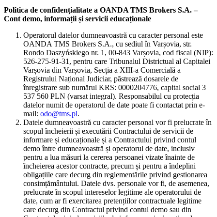
Politica de confidențialitate a OANDA TMS Brokers S.A. –
Cont demo, informații și servicii educaționale
Operatorul datelor dumneavoastră cu caracter personal este
OANDA TMS Brokers S.A., cu sediul în Varșovia, str.
Rondo Daszyńskiego nr. 1, 00-843 Varșovia, cod fiscal (NIP):
526-275-91-31, pentru care Tribunalul Districtual al Capitalei
Varșovia din Varșovia, Secția a XIII-a Comercială a
Registrului Național Judiciar, păstrează dosarele de
înregistrare sub numărul KRS: 0000204776, capital social 3
537 560 PLN (varsat integral). Responsabilul cu protecția
datelor numit de operatorul de date poate fi contactat prin e-
mail:
odo@tms.pl
.
Datele dumneavoastră cu caracter personal vor fi prelucrate în
scopul încheierii și executării Contractului de servicii de
informare și educaționale și a Contractului privind contul
demo între dumneavoastră și operatorul de date, inclusiv
pentru a lua măsuri la cererea persoanei vizate înainte de
încheierea acestor contracte, precum și pentru a îndeplini
obligațiile care decurg din reglementările privind gestionarea
consimțământului. Datele dvs. personale vor fi, de asemenea,
prelucrate în scopul intereselor legitime ale operatorului de
date, cum ar fi exercitarea pretențiilor contractuale legitime
care decurg din Contractul privind contul demo sau din