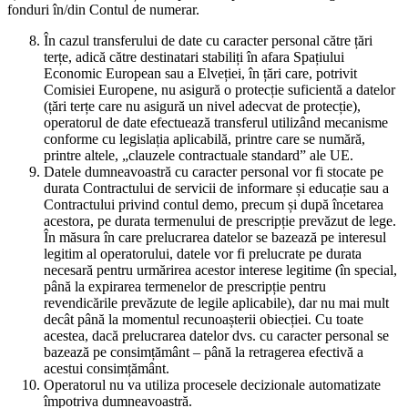
fonduri în/din Contul de numerar.
În cazul transferului de date cu caracter personal către țări
terțe, adică către destinatari stabiliți în afara Spațiului
Economic European sau a Elveției, în țări care, potrivit
Comisiei Europene, nu asigură o protecție suficientă a datelor
(țări terțe care nu asigură un nivel adecvat de protecție),
operatorul de date efectuează transferul utilizând mecanisme
conforme cu legislația aplicabilă, printre care se numără,
printre altele, „clauzele contractuale standard” ale UE.
Datele dumneavoastră cu caracter personal vor fi stocate pe
durata Contractului de servicii de informare și educație sau a
Contractului privind contul demo, precum și după încetarea
acestora, pe durata termenului de prescripție prevăzut de lege.
În măsura în care prelucrarea datelor se bazează pe interesul
legitim al operatorului, datele vor fi prelucrate pe durata
necesară pentru urmărirea acestor interese legitime (în special,
până la expirarea termenelor de prescripție pentru
revendicările prevăzute de legile aplicabile), dar nu mai mult
decât până la momentul recunoașterii obiecției. Cu toate
acestea, dacă prelucrarea datelor dvs. cu caracter personal se
bazează pe consimțământ – până la retragerea efectivă a
acestui consimțământ.
Operatorul nu va utiliza procesele decizionale automatizate
împotriva dumneavoastră.