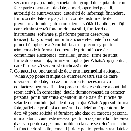
servicii de plăți rapide, societăți din grupul de capital din care
face parte operatorul de date, curieri, operatori poștali,
autorități de supraveghere, autorități de informații financiare,
furnizori de date de piață, furnizori de instrumente de
prevenire a fraudei și de combatere a spălării banilor, entități
care administrează fonduri de investiții, furnizori de
instrumente, software și platforme pentru deservirea
tranzacțiilor și operațiunilor financiare efectuate în cursul
punerii în aplicare a Acordului-cadru, precum și pentru
trimiterea de informații comerciale prin mijloace de
comunicare electronică, consilieri juridici, firme de audit,
firme de consultanță, furnizorul aplicației WhatsApp și entități
care furnizează servere și stochează date.
Contactul cu operatorul de date prin intermediul aplicației
WhatsApp poate fi inițiat de dumneavoastră sau de către
operatorul de date, în cazul în care este necesar să vă
contacteze pentru a finaliza procesul de deschidere a contului
(cont activ). În consecință, datele dumneavoastră cu caracter
personal pot fi transmise operatorului de date (în funcție de
setările de confidențialitate din aplicația WhatsApp) sub forma
fotografiei de profil și a numărului de telefon. Operatorul de
date vă poate solicita să furnizați alte date cu caracter personal
numai atunci când este necesar pentru a răspunde la întrebarea
dvs. sau pentru a gestiona problema la care se referă contactul.
În funcție de situație, temeiul juridic pentru prelucrarea datelor