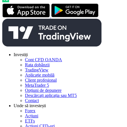
Investiți
Cont CFD OANDA
Rata dobânzii
TradingView
Aplicație mobilă
Client profesional
MetaTrader 5
Opțiuni de depunere
Descărcați aplicația sau MT5
Contact
Unde să investești
Forex
Acțiuni
ETFs
Acțiuni CFD-uri