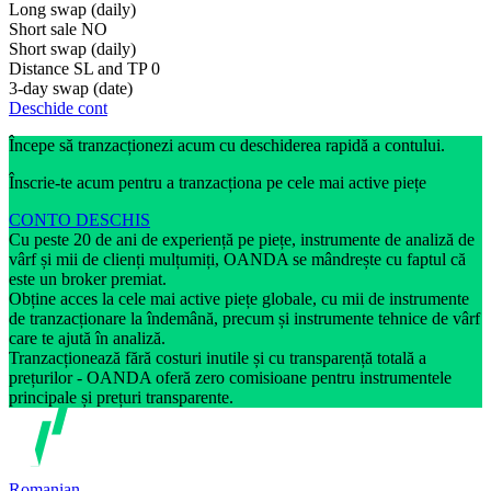
Long swap (daily)
Short sale
NO
Short swap (daily)
Distance SL and TP
0
3-day swap (date)
Deschide cont
Începe să tranzacționezi acum cu deschiderea rapidă a contului.
Înscrie-te acum pentru a tranzacționa pe cele mai active piețe
CONTO DESCHIS
Cu peste 20 de ani de experiență pe piețe, instrumente de analiză de
vârf și mii de clienți mulțumiți, OANDA se mândrește cu faptul că
este un broker premiat.
Obține acces la cele mai active piețe globale, cu mii de instrumente
de tranzacționare la îndemână, precum și instrumente tehnice de vârf
care te ajută în analiză.
Tranzacționează fără costuri inutile și cu transparență totală a
prețurilor - OANDA oferă zero comisioane pentru instrumentele
principale și prețuri transparente.
Romanian