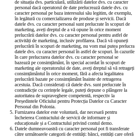
de situația dvs. particulară, utilizării datelor dvs. cu caracter
personal dacă operatorul de date prelucrează datele dvs. cu
caracter personal pe baza interesului său legitim, de exemplu,
în legătură cu comercializarea de produse și servicii. Dacă
datele dvs. cu caracter personal sunt prelucrate în scopuri de
marketing, aveți dreptul de a vă opune în orice moment
prelucrării datelor dvs. cu caracter personal pentru astfel de
activități de marketing, inclusiv profilarea. Dacă vă opuneți
prelucrării în scopuri de marketing, nu vom mai putea prelucra
datele dvs. cu caracter personal în astfel de scopuri. În cazurile
în care prelucrarea datelor dvs. cu caracter personal se
bazează pe consimțământ, în special acordat în scopuri de
marketing ale operatorului de date, aveți dreptul să vă retrageți
consimțământul în orice moment, fără a afecta legalitatea
prelucrării bazate pe consimțământ înainte de retragerea
acestuia. Dacă considerați că datele dvs. sunt prelucrate în
contradicție cu cerințele legale, puteți depune o plângere la
autoritatea de supraveghere competentă, respectiv la
Președintele Oficiului pentru Protecția Datelor cu Caracter
Personal din Polonia.
Furnizarea datelor este voluntară, dar necesară pentru
încheierea Contractului de servicii de informare și
educaționale și a Contractului privind contul demo.
Datele dumneavoastră cu caracter personal pot fi transferate
către următoarele categorii de entități: bănci, entități care oferă