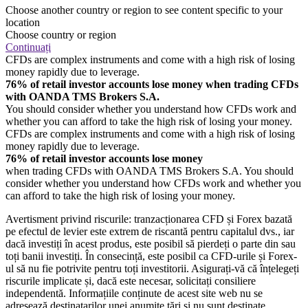
Choose another country or region to see content specific to your
location
Choose country or region
Continuați
CFDs are complex instruments and come with a high risk of losing
money rapidly due to leverage.
76% of retail investor accounts lose money when trading CFDs
with OANDA TMS Brokers S.A.
You should consider whether you understand how CFDs work and
whether you can afford to take the high risk of losing your money.
CFDs are complex instruments and come with a high risk of losing
money rapidly due to leverage.
76% of retail investor accounts lose money
when trading CFDs with OANDA TMS Brokers S.A. You should
consider whether you understand how CFDs work and whether you
can afford to take the high risk of losing your money.
Avertisment privind riscurile: tranzacționarea CFD și Forex bazată
pe efectul de levier este extrem de riscantă pentru capitalul dvs., iar
dacă investiți în acest produs, este posibil să pierdeți o parte din sau
toți banii investiți. În consecință, este posibil ca CFD-urile și Forex-
ul să nu fie potrivite pentru toți investitorii. Asigurați-vă că înțelegeți
riscurile implicate și, dacă este necesar, solicitați consiliere
independentă. Informațiile conținute de acest site web nu se
adresează destinatarilor unei anumite țări și nu sunt destinate