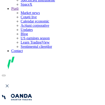
Specificații instrumente
SpaceX
Piață
Market news
Cotații live
Calendar economic
Acțiuni corporative
Updates
Blog
US earnings season
Learn TradingView
Sentimentul clienților
Contact