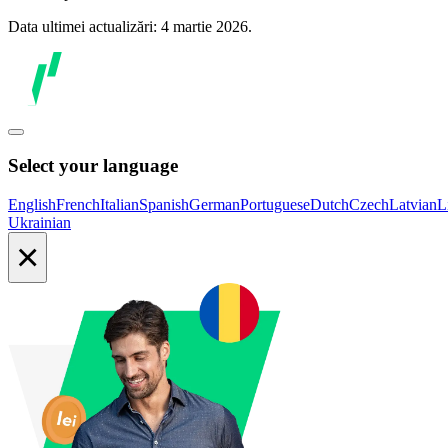
Data ultimei actualizări: 4 martie 2026.
Select your language
English
French
Italian
Spanish
German
Portuguese
Dutch
Czech
Latvian
L
Ukrainian
×