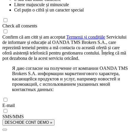
Litere majuscule și minuscule
Cel puțin o cifră și un caracter special
Check all consents
Confirm că am citit și am acceptat
Termenii și condițiile
Serviciului
de informare și educație al OANDA TMS Brokers S.A., care
reprezintă temeiul pentru a mă contacta cu această ofertă și care
oferă asistență telefonică pentru gestionarea contului. Înțeleg că mă
pot dezabona de la acest serviciu oricând.
Я даю согласие на получение от компании OANDA TMS
Brokers S.A. информации маркетингового характера,
касающейся продуктов и услуг, например новостей и
промоакций, с использованием указанных мной
контактных данных:
E-mail
SMS/MMS
DESCHIDE CONT DEMO »