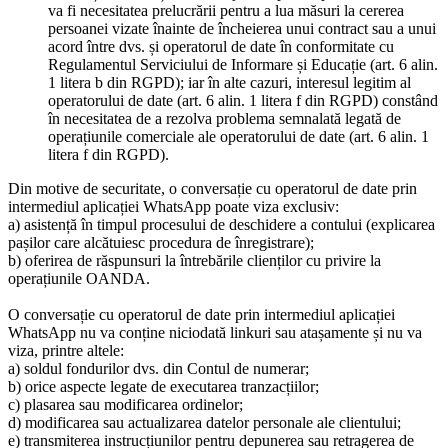
va fi necesitatea prelucrării pentru a lua măsuri la cererea
persoanei vizate înainte de încheierea unui contract sau a unui
acord între dvs. și operatorul de date în conformitate cu
Regulamentul Serviciului de Informare și Educație (art. 6 alin.
1 litera b din RGPD); iar în alte cazuri, interesul legitim al
operatorului de date (art. 6 alin. 1 litera f din RGPD) constând
în necesitatea de a rezolva problema semnalată legată de
operațiunile comerciale ale operatorului de date (art. 6 alin. 1
litera f din RGPD).
Din motive de securitate, o conversație cu operatorul de date prin
intermediul aplicației WhatsApp poate viza exclusiv:
a) asistență în timpul procesului de deschidere a contului (explicarea
pașilor care alcătuiesc procedura de înregistrare);
b) oferirea de răspunsuri la întrebările clienților cu privire la
operațiunile OANDA.
O conversație cu operatorul de date prin intermediul aplicației
WhatsApp nu va conține niciodată linkuri sau atașamente și nu va
viza, printre altele:
a) soldul fondurilor dvs. din Contul de numerar;
b) orice aspecte legate de executarea tranzacțiilor;
c) plasarea sau modificarea ordinelor;
d) modificarea sau actualizarea datelor personale ale clientului;
e) transmiterea instrucțiunilor pentru depunerea sau retragerea de