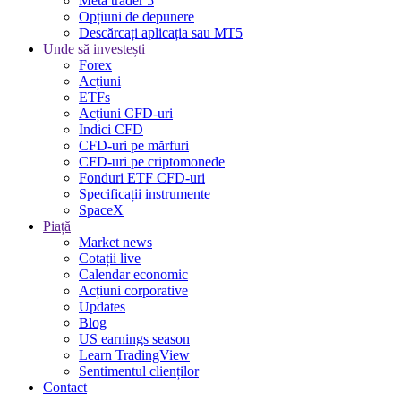
Meta trader 5
Opțiuni de depunere
Descărcați aplicația sau MT5
Unde să investești
Forex
Acțiuni
ETFs
Acțiuni CFD-uri
Indici CFD
CFD-uri pe mărfuri
CFD-uri pe criptomonede
Fonduri ETF CFD-uri
Specificații instrumente
SpaceX
Piață
Market news
Cotații live
Calendar economic
Acțiuni corporative
Updates
Blog
US earnings season
Learn TradingView
Sentimentul clienților
Contact