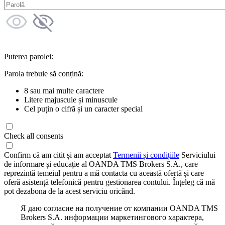
Puterea parolei:
Parola trebuie să conțină:
8 sau mai multe caractere
Litere majuscule și minuscule
Cel puțin o cifră și un caracter special
Check all consents
Confirm că am citit și am acceptat
Termenii și condițiile
Serviciului
de informare și educație al OANDA TMS Brokers S.A., care
reprezintă temeiul pentru a mă contacta cu această ofertă și care
oferă asistență telefonică pentru gestionarea contului. Înțeleg că mă
pot dezabona de la acest serviciu oricând.
Я даю согласие на получение от компании OANDA TMS
Brokers S.A. информации маркетингового характера,