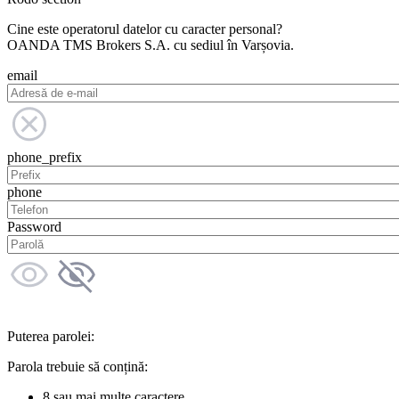
Cine este operatorul datelor cu caracter personal?
OANDA TMS Brokers S.A. cu sediul în Varșovia.
email
phone_prefix
phone
Password
Puterea parolei:
Parola trebuie să conțină:
8 sau mai multe caractere