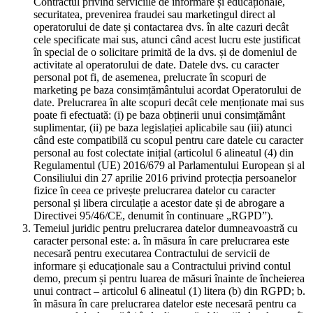
Contractul privind serviciile de informare și educaționale,
securitatea, prevenirea fraudei sau marketingul direct al
operatorului de date și contactarea dvs. în alte cazuri decât
cele specificate mai sus, atunci când acest lucru este justificat
în special de o solicitare primită de la dvs. și de domeniul de
activitate al operatorului de date. Datele dvs. cu caracter
personal pot fi, de asemenea, prelucrate în scopuri de
marketing pe baza consimțământului acordat Operatorului de
date. Prelucrarea în alte scopuri decât cele menționate mai sus
poate fi efectuată: (i) pe baza obținerii unui consimțământ
suplimentar, (ii) pe baza legislației aplicabile sau (iii) atunci
când este compatibilă cu scopul pentru care datele cu caracter
personal au fost colectate inițial (articolul 6 alineatul (4) din
Regulamentul (UE) 2016/679 al Parlamentului European și al
Consiliului din 27 aprilie 2016 privind protecția persoanelor
fizice în ceea ce privește prelucrarea datelor cu caracter
personal și libera circulație a acestor date și de abrogare a
Directivei 95/46/CE, denumit în continuare „RGPD”).
Temeiul juridic pentru prelucrarea datelor dumneavoastră cu
caracter personal este: a. în măsura în care prelucrarea este
necesară pentru executarea Contractului de servicii de
informare și educaționale sau a Contractului privind contul
demo, precum și pentru luarea de măsuri înainte de încheierea
unui contract – articolul 6 alineatul (1) litera (b) din RGPD; b.
în măsura în care prelucrarea datelor este necesară pentru ca