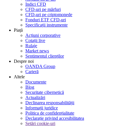
Indici CFD
CFD-uri pe mărfuri
CFD-uri pe criptomonede
Fonduri ETF CFD-uri
Specificații instrumente
Piață
Acțiuni corporative
Cotații live
Rulaje
Market news
Sentimentul clienților
Despre noi
OANDA Group
Carieră
Altele
Documente
Blog
Securitate cibernetică
Actualizări
Declinarea responsabilității
Informații juridice
Politica de confidențialitate
Declarație privind accesibilitatea
Setări cookie-uri