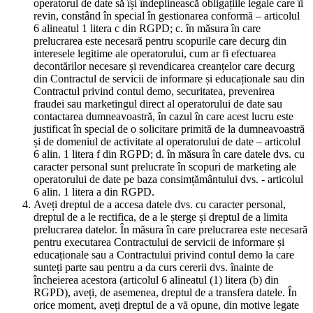
operatorul de date să își îndeplinească obligațiile legale care îi
revin, constând în special în gestionarea conformă – articolul
6 alineatul 1 litera c din RGPD; c. în măsura în care
prelucrarea este necesară pentru scopurile care decurg din
interesele legitime ale operatorului, cum ar fi efectuarea
decontărilor necesare și revendicarea creanțelor care decurg
din Contractul de servicii de informare și educaționale sau din
Contractul privind contul demo, securitatea, prevenirea
fraudei sau marketingul direct al operatorului de date sau
contactarea dumneavoastră, în cazul în care acest lucru este
justificat în special de o solicitare primită de la dumneavoastră
și de domeniul de activitate al operatorului de date – articolul
6 alin. 1 litera f din RGPD; d. în măsura în care datele dvs. cu
caracter personal sunt prelucrate în scopuri de marketing ale
operatorului de date pe baza consimțământului dvs. - articolul
6 alin. 1 litera a din RGPD.
Aveți dreptul de a accesa datele dvs. cu caracter personal,
dreptul de a le rectifica, de a le șterge și dreptul de a limita
prelucrarea datelor. În măsura în care prelucrarea este necesară
pentru executarea Contractului de servicii de informare și
educaționale sau a Contractului privind contul demo la care
sunteți parte sau pentru a da curs cererii dvs. înainte de
încheierea acestora (articolul 6 alineatul (1) litera (b) din
RGPD), aveți, de asemenea, dreptul de a transfera datele. În
orice moment, aveți dreptul de a vă opune, din motive legate