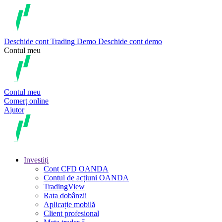
Deschide cont
Trading
Demo
Deschide cont demo
Contul meu
Contul meu
Comerț online
Ajutor
Investiți
Cont CFD OANDA
Contul de acțiuni OANDA
TradingView
Rata dobânzii
Aplicație mobilă
Client profesional