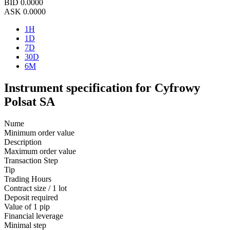
BID
0.0000
ASK
0.0000
1H
1D
7D
30D
6M
Instrument specification for Cyfrowy
Polsat SA
Nume
Minimum order value
Description
Maximum order value
Transaction Step
Tip
Trading Hours
Contract size / 1 lot
Deposit required
Value of 1 pip
Financial leverage
Minimal step