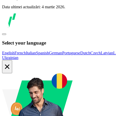
Data ultimei actualizări: 4 martie 2026.
Select your language
English
French
Italian
Spanish
German
Portuguese
Dutch
Czech
Latvian
L
Ukrainian
×