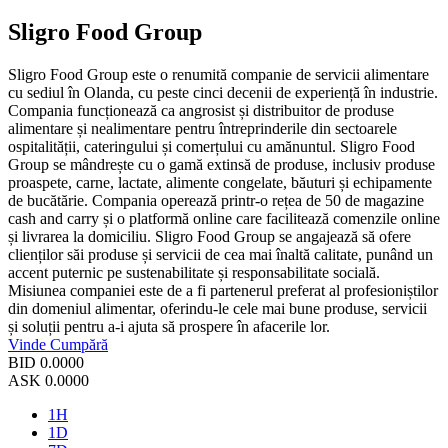
Sligro Food Group
Sligro Food Group este o renumită companie de servicii alimentare
cu sediul în Olanda, cu peste cinci decenii de experiență în industrie.
Compania funcționează ca angrosist și distribuitor de produse
alimentare și nealimentare pentru întreprinderile din sectoarele
ospitalității, cateringului și comerțului cu amănuntul. Sligro Food
Group se mândrește cu o gamă extinsă de produse, inclusiv produse
proaspete, carne, lactate, alimente congelate, băuturi și echipamente
de bucătărie. Compania operează printr-o rețea de 50 de magazine
cash and carry și o platformă online care facilitează comenzile online
și livrarea la domiciliu. Sligro Food Group se angajează să ofere
clienților săi produse și servicii de cea mai înaltă calitate, punând un
accent puternic pe sustenabilitate și responsabilitate socială.
Misiunea companiei este de a fi partenerul preferat al profesioniștilor
din domeniul alimentar, oferindu-le cele mai bune produse, servicii
și soluții pentru a-i ajuta să prospere în afacerile lor.
Vinde
Cumpără
BID
0.0000
ASK
0.0000
1H
1D