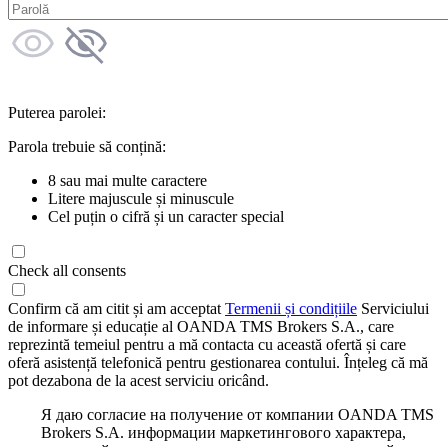
Puterea parolei:
Parola trebuie să conțină:
8 sau mai multe caractere
Litere majuscule și minuscule
Cel puțin o cifră și un caracter special
Check all consents
Confirm că am citit și am acceptat
Termenii și condițiile
Serviciului
de informare și educație al OANDA TMS Brokers S.A., care
reprezintă temeiul pentru a mă contacta cu această ofertă și care
oferă asistență telefonică pentru gestionarea contului. Înțeleg că mă
pot dezabona de la acest serviciu oricând.
Я даю согласие на получение от компании OANDA TMS
Brokers S.A. информации маркетингового характера,