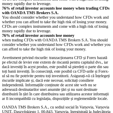
money rapidly due to leverage.
76% of retail investor accounts lose money when trading CFDs
with OANDA TMS Brokers S.A.
You should consider whether you understand how CFDs work and
whether you can afford to take the high risk of losing your money.
CFDs are complex instruments and come with a high risk of losing
money rapidly due to leverage.
76% of retail investor accounts lose money
when trading CFDs with OANDA TMS Brokers S.A. You should
consider whether you understand how CFDs work and whether you
can afford to take the high risk of losing your money.
Avertisment privind riscurile: tranzacționarea CFD și Forex bazată
pe efectul de levier este extrem de riscantă pentru capitalul dvs., iar
dacă investiți în acest produs, este posibil să pierdeți o parte din sau
toți banii investiți. În consecință, este posibil ca CFD-urile și Forex-
ul să nu fie potrivite pentru toți investitorii. Asigurați-vă că înțelegeți
riscurile implicate și, dacă este necesar, solicitați consiliere
independentă. Informațiile conținute de acest site web nu se
adresează destinatarilor unei anumite țări și nu sunt destinate
distribuirii în țări în care distribuirea sau utilizarea acestor informații
ar fi incompatibilă cu legislația, dispozițiile și reglementările locale.
OANDA TMS Brokers S.A., cu sediul social în Varșovia, Varșovia
UNIT, Daszyńskiego 1, 00-843, Varșovia, înregistrată la Judecătoria