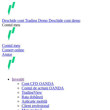
Deschide cont
Trading
Demo
Deschide cont demo
Contul meu
Contul meu
Comerț online
Ajutor
Investiți
Cont CFD OANDA
Contul de acțiuni OANDA
TradingView
Rata dobânzii
Aplicație mobilă
Client profesional