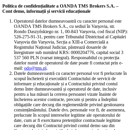
Politica de confidențialitate a OANDA TMS Brokers S.A. –
Cont demo, informații și servicii educaționale
Operatorul datelor dumneavoastră cu caracter personal este
OANDA TMS Brokers S.A., cu sediul în Varșovia, str.
Rondo Daszyńskiego nr. 1, 00-843 Varșovia, cod fiscal (NIP):
526-275-91-31, pentru care Tribunalul Districtual al Capitalei
Varșovia din Varșovia, Secția a XIII-a Comercială a
Registrului Național Judiciar, păstrează dosarele de
înregistrare sub numărul KRS: 0000204776, capital social 3
537 560 PLN (varsat integral). Responsabilul cu protecția
datelor numit de operatorul de date poate fi contactat prin e-
mail:
odo@tms.pl
.
Datele dumneavoastră cu caracter personal vor fi prelucrate în
scopul încheierii și executării Contractului de servicii de
informare și educaționale și a Contractului privind contul
demo între dumneavoastră și operatorul de date, inclusiv
pentru a lua măsuri la cererea persoanei vizate înainte de
încheierea acestor contracte, precum și pentru a îndeplini
obligațiile care decurg din reglementările privind gestionarea
consimțământului. Datele dvs. personale vor fi, de asemenea,
prelucrate în scopul intereselor legitime ale operatorului de
date, cum ar fi exercitarea pretențiilor contractuale legitime
care decurg din Contractul privind contul demo sau din