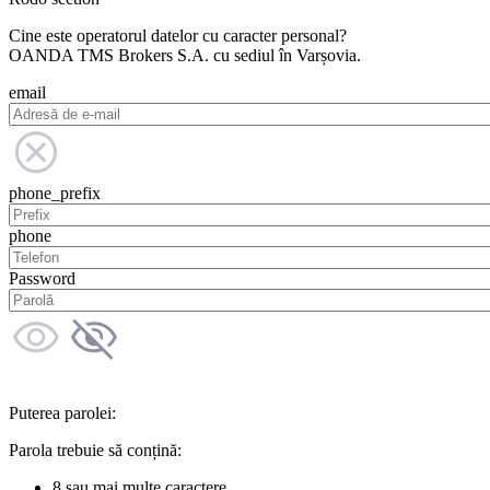
Cine este operatorul datelor cu caracter personal?
OANDA TMS Brokers S.A. cu sediul în Varșovia.
email
phone_prefix
phone
Password
Puterea parolei:
Parola trebuie să conțină:
8 sau mai multe caractere