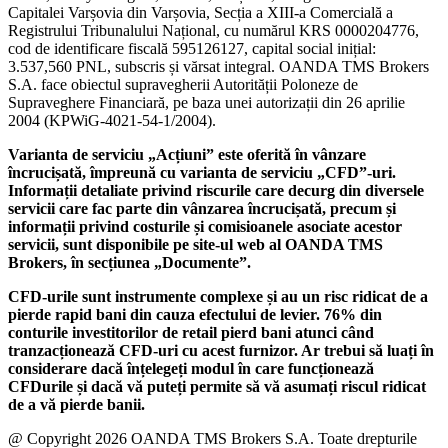
Capitalei Varșovia din Varșovia, Secția a XIII-a Comercială a
Registrului Tribunalului Național, cu numărul KRS 0000204776,
cod de identificare fiscală 595126127, capital social inițial:
3.537,560 PNL, subscris și vărsat integral. OANDA TMS Brokers
S.A. face obiectul supravegherii Autorității Poloneze de
Supraveghere Financiară, pe baza unei autorizații din 26 aprilie
2004 (KPWiG-4021-54-1/2004).
Varianta de serviciu „Acțiuni” este oferită în vânzare
încrucișată, împreună cu varianta de serviciu „CFD”-uri.
Informații detaliate privind riscurile care decurg din diversele
servicii care fac parte din vânzarea încrucișată, precum și
informații privind costurile și comisioanele asociate acestor
servicii, sunt disponibile pe site-ul web al OANDA TMS
Brokers, în secțiunea „Documente”.
CFD-urile sunt instrumente complexe și au un risc ridicat de a
pierde rapid bani din cauza efectului de levier. 76% din
conturile investitorilor de retail pierd bani atunci când
tranzacționează CFD-uri cu acest furnizor. Ar trebui să luați în
considerare dacă înțelegeți modul în care funcționează
CFDurile și dacă vă puteți permite să vă asumați riscul ridicat
de a vă pierde banii.
@ Copyright 2026 OANDA TMS Brokers S.A. Toate drepturile