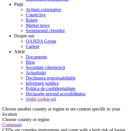
Piață
Acțiuni corporative
Cotații live
Rulaje
Market news
Sentimentul clienților
Despre noi
OANDA Group
Carieră
Altele
Documente
Blog
Securitate cibernetică
Actualizări
Declinarea responsabilității
Informații juridice
Politica de confidențialitate
Declarație privind accesibilitatea
Setări cookie-uri
Choose another country or region to see content specific to your
location
Choose country or region
Continuați
CFDs are complex instruments and come with a high risk of losing