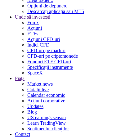
Meta trader 5
Opțiuni de depunere
Descărcați aplicația sau MT5
Unde să investești
Forex
Acțiuni
ETFs
Acțiuni CFD-uri
Indici CFD
CFD-uri pe mărfuri
CFD-uri pe criptomonede
Fonduri ETF CFD-uri
Specificații instrumente
SpaceX
Piață
Market news
Cotații live
Calendar economic
Acțiuni corporative
Updates
Blog
US earnings season
Learn TradingView
Sentimentul clienților
Contact