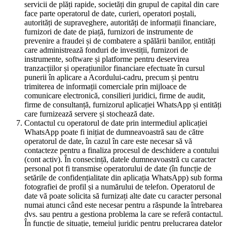
servicii de plăți rapide, societăți din grupul de capital din care
face parte operatorul de date, curieri, operatori poștali,
autorități de supraveghere, autorități de informații financiare,
furnizori de date de piață, furnizori de instrumente de
prevenire a fraudei și de combatere a spălării banilor, entități
care administrează fonduri de investiții, furnizori de
instrumente, software și platforme pentru deservirea
tranzacțiilor și operațiunilor financiare efectuate în cursul
punerii în aplicare a Acordului-cadru, precum și pentru
trimiterea de informații comerciale prin mijloace de
comunicare electronică, consilieri juridici, firme de audit,
firme de consultanță, furnizorul aplicației WhatsApp și entități
care furnizează servere și stochează date.
Contactul cu operatorul de date prin intermediul aplicației
WhatsApp poate fi inițiat de dumneavoastră sau de către
operatorul de date, în cazul în care este necesar să vă
contacteze pentru a finaliza procesul de deschidere a contului
(cont activ). În consecință, datele dumneavoastră cu caracter
personal pot fi transmise operatorului de date (în funcție de
setările de confidențialitate din aplicația WhatsApp) sub forma
fotografiei de profil și a numărului de telefon. Operatorul de
date vă poate solicita să furnizați alte date cu caracter personal
numai atunci când este necesar pentru a răspunde la întrebarea
dvs. sau pentru a gestiona problema la care se referă contactul.
În funcție de situație, temeiul juridic pentru prelucrarea datelor