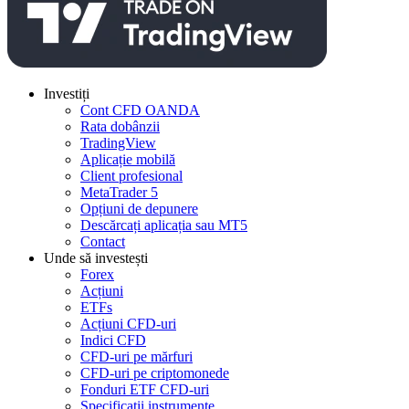
Investiți
Cont CFD OANDA
Rata dobânzii
TradingView
Aplicație mobilă
Client profesional
MetaTrader 5
Opțiuni de depunere
Descărcați aplicația sau MT5
Contact
Unde să investești
Forex
Acțiuni
ETFs
Acțiuni CFD-uri
Indici CFD
CFD-uri pe mărfuri
CFD-uri pe criptomonede
Fonduri ETF CFD-uri
Specificații instrumente