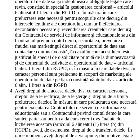
operatorul de date să își îndeplinească obligațiile legale care îi
revin, constând în special în gestionarea conformă – articolul
6 alineatul 1 litera c din RGPD; c. în măsura în care
prelucrarea este necesară pentru scopurile care decurg din
interesele legitime ale operatorului, cum ar fi efectuarea
decontărilor necesare și revendicarea creanțelor care decurg
din Contractul de servicii de informare și educaționale sau din
Contractul privind contul demo, securitatea, prevenirea
fraudei sau marketingul direct al operatorului de date sau
contactarea dumneavoastră, în cazul în care acest lucru este
justificat în special de o solicitare primită de la dumneavoastră
și de domeniul de activitate al operatorului de date – articolul
6 alin. 1 litera f din RGPD; d. în măsura în care datele dvs. cu
caracter personal sunt prelucrate în scopuri de marketing ale
operatorului de date pe baza consimțământului dvs. - articolul
6 alin. 1 litera a din RGPD.
Aveți dreptul de a accesa datele dvs. cu caracter personal,
dreptul de a le rectifica, de a le șterge și dreptul de a limita
prelucrarea datelor. În măsura în care prelucrarea este necesară
pentru executarea Contractului de servicii de informare și
educaționale sau a Contractului privind contul demo la care
sunteți parte sau pentru a da curs cererii dvs. înainte de
încheierea acestora (articolul 6 alineatul (1) litera (b) din
RGPD), aveți, de asemenea, dreptul de a transfera datele. În
orice moment, aveți dreptul de a vă opune, din motive legate