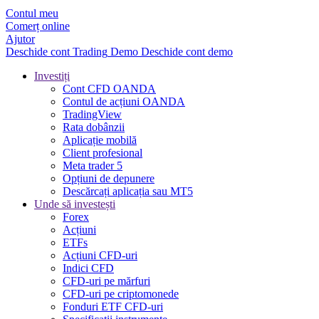
Contul meu
Comerț online
Ajutor
Deschide cont
Trading
Demo
Deschide cont demo
Investiți
Cont CFD OANDA
Contul de acțiuni OANDA
TradingView
Rata dobânzii
Aplicație mobilă
Client profesional
Meta trader 5
Opțiuni de depunere
Descărcați aplicația sau MT5
Unde să investești
Forex
Acțiuni
ETFs
Acțiuni CFD-uri
Indici CFD
CFD-uri pe mărfuri
CFD-uri pe criptomonede
Fonduri ETF CFD-uri