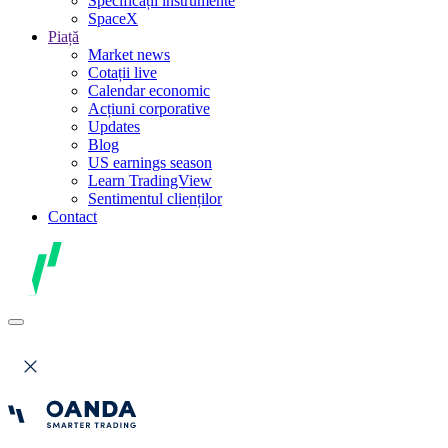
Specificații instrumente
SpaceX
Piață
Market news
Cotații live
Calendar economic
Acțiuni corporative
Updates
Blog
US earnings season
Learn TradingView
Sentimentul clienților
Contact