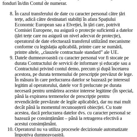
fonduri în/din Contul de numerar.
În cazul transferului de date cu caracter personal către țări
terțe, adică către destinatari stabiliți în afara Spațiului
Economic European sau a Elveției, în țări care, potrivit
Comisiei Europene, nu asigură o protecție suficientă a datelor
(țări terțe care nu asigură un nivel adecvat de protecție),
operatorul de date efectuează transferul utilizând mecanisme
conforme cu legislația aplicabilă, printre care se numără,
printre altele, „clauzele contractuale standard” ale UE.
Datele dumneavoastră cu caracter personal vor fi stocate pe
durata Contractului de servicii de informare și educație sau a
Contractului privind contul demo, precum și după încetarea
acestora, pe durata termenului de prescripție prevăzut de lege.
În măsura în care prelucrarea datelor se bazează pe interesul
legitim al operatorului, datele vor fi prelucrate pe durata
necesară pentru urmărirea acestor interese legitime (în special,
până la expirarea termenelor de prescripție pentru
revendicările prevăzute de legile aplicabile), dar nu mai mult
decât până la momentul recunoașterii obiecției. Cu toate
acestea, dacă prelucrarea datelor dvs. cu caracter personal se
bazează pe consimțământ – până la retragerea efectivă a
acestui consimțământ.
Operatorul nu va utiliza procesele decizionale automatizate
împotriva dumneavoastră.