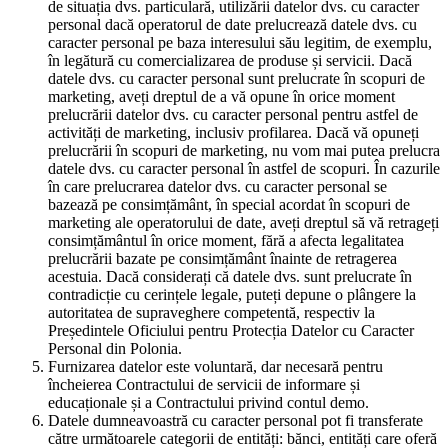
de situația dvs. particulară, utilizării datelor dvs. cu caracter
personal dacă operatorul de date prelucrează datele dvs. cu
caracter personal pe baza interesului său legitim, de exemplu,
în legătură cu comercializarea de produse și servicii. Dacă
datele dvs. cu caracter personal sunt prelucrate în scopuri de
marketing, aveți dreptul de a vă opune în orice moment
prelucrării datelor dvs. cu caracter personal pentru astfel de
activități de marketing, inclusiv profilarea. Dacă vă opuneți
prelucrării în scopuri de marketing, nu vom mai putea prelucra
datele dvs. cu caracter personal în astfel de scopuri. În cazurile
în care prelucrarea datelor dvs. cu caracter personal se
bazează pe consimțământ, în special acordat în scopuri de
marketing ale operatorului de date, aveți dreptul să vă retrageți
consimțământul în orice moment, fără a afecta legalitatea
prelucrării bazate pe consimțământ înainte de retragerea
acestuia. Dacă considerați că datele dvs. sunt prelucrate în
contradicție cu cerințele legale, puteți depune o plângere la
autoritatea de supraveghere competentă, respectiv la
Președintele Oficiului pentru Protecția Datelor cu Caracter
Personal din Polonia.
Furnizarea datelor este voluntară, dar necesară pentru
încheierea Contractului de servicii de informare și
educaționale și a Contractului privind contul demo.
Datele dumneavoastră cu caracter personal pot fi transferate
către următoarele categorii de entități: bănci, entități care oferă