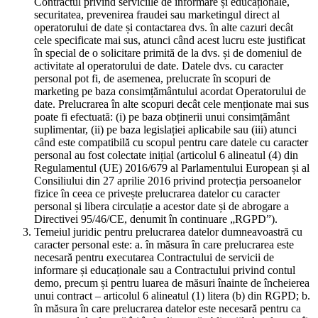
Contractul privind serviciile de informare și educaționale,
securitatea, prevenirea fraudei sau marketingul direct al
operatorului de date și contactarea dvs. în alte cazuri decât
cele specificate mai sus, atunci când acest lucru este justificat
în special de o solicitare primită de la dvs. și de domeniul de
activitate al operatorului de date. Datele dvs. cu caracter
personal pot fi, de asemenea, prelucrate în scopuri de
marketing pe baza consimțământului acordat Operatorului de
date. Prelucrarea în alte scopuri decât cele menționate mai sus
poate fi efectuată: (i) pe baza obținerii unui consimțământ
suplimentar, (ii) pe baza legislației aplicabile sau (iii) atunci
când este compatibilă cu scopul pentru care datele cu caracter
personal au fost colectate inițial (articolul 6 alineatul (4) din
Regulamentul (UE) 2016/679 al Parlamentului European și al
Consiliului din 27 aprilie 2016 privind protecția persoanelor
fizice în ceea ce privește prelucrarea datelor cu caracter
personal și libera circulație a acestor date și de abrogare a
Directivei 95/46/CE, denumit în continuare „RGPD”).
Temeiul juridic pentru prelucrarea datelor dumneavoastră cu
caracter personal este: a. în măsura în care prelucrarea este
necesară pentru executarea Contractului de servicii de
informare și educaționale sau a Contractului privind contul
demo, precum și pentru luarea de măsuri înainte de încheierea
unui contract – articolul 6 alineatul (1) litera (b) din RGPD; b.
în măsura în care prelucrarea datelor este necesară pentru ca