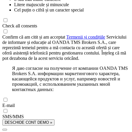
Litere majuscule și minuscule
Cel puțin o cifră și un caracter special
Check all consents
Confirm că am citit și am acceptat
Termenii și condițiile
Serviciului
de informare și educație al OANDA TMS Brokers S.A., care
reprezintă temeiul pentru a mă contacta cu această ofertă și care
oferă asistență telefonică pentru gestionarea contului. Înțeleg că mă
pot dezabona de la acest serviciu oricând.
Я даю согласие на получение от компании OANDA TMS
Brokers S.A. информации маркетингового характера,
касающейся продуктов и услуг, например новостей и
промоакций, с использованием указанных мной
контактных данных:
E-mail
SMS/MMS
DESCHIDE CONT DEMO »