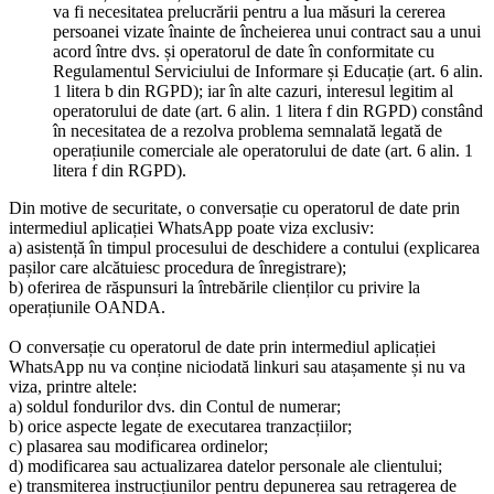
va fi necesitatea prelucrării pentru a lua măsuri la cererea
persoanei vizate înainte de încheierea unui contract sau a unui
acord între dvs. și operatorul de date în conformitate cu
Regulamentul Serviciului de Informare și Educație (art. 6 alin.
1 litera b din RGPD); iar în alte cazuri, interesul legitim al
operatorului de date (art. 6 alin. 1 litera f din RGPD) constând
în necesitatea de a rezolva problema semnalată legată de
operațiunile comerciale ale operatorului de date (art. 6 alin. 1
litera f din RGPD).
Din motive de securitate, o conversație cu operatorul de date prin
intermediul aplicației WhatsApp poate viza exclusiv:
a) asistență în timpul procesului de deschidere a contului (explicarea
pașilor care alcătuiesc procedura de înregistrare);
b) oferirea de răspunsuri la întrebările clienților cu privire la
operațiunile OANDA.
O conversație cu operatorul de date prin intermediul aplicației
WhatsApp nu va conține niciodată linkuri sau atașamente și nu va
viza, printre altele:
a) soldul fondurilor dvs. din Contul de numerar;
b) orice aspecte legate de executarea tranzacțiilor;
c) plasarea sau modificarea ordinelor;
d) modificarea sau actualizarea datelor personale ale clientului;
e) transmiterea instrucțiunilor pentru depunerea sau retragerea de