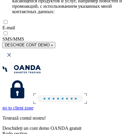
касающейся продуктов и услуг, например новостей и
промоакций, с использованием указанных мной
контактных данных:
E-mail
SMS/MMS
DESCHIDE CONT DEMO »
go to client zone
Testează contul nostru!
Deschideți un cont demo OANDA gratuit
Rodo section