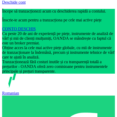
Deschide cont
Începe să tranzacționezi acum cu deschiderea rapidă a contului.
Înscrie-te acum pentru a tranzacționa pe cele mai active piețe
CONTO DESCHIS
Cu peste 20 de ani de experiență pe piețe, instrumente de analiză de
vârf și mii de clienți mulțumiți, OANDA se mândrește cu faptul că
este un broker premiat.
Obține acces la cele mai active piețe globale, cu mii de instrumente
de tranzacționare la îndemână, precum și instrumente tehnice de vârf
care te ajută în analiză.
Tranzacționează fără costuri inutile și cu transparență totală a
prețurilor - OANDA oferă zero comisioane pentru instrumentele
principale și prețuri transparente.
Romanian