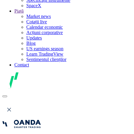
Specificații instrumente
SpaceX
Piață
Market news
Cotații live
Calendar economic
Acțiuni corporative
Updates
Blog
US earnings season
Learn TradingView
Sentimentul clienților
Contact