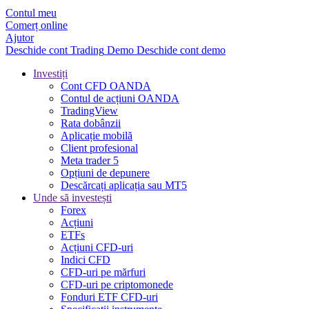
Contul meu
Comerț online
Ajutor
Deschide cont
Trading
Demo
Deschide cont demo
Investiți
Cont CFD OANDA
Contul de acțiuni OANDA
TradingView
Rata dobânzii
Aplicație mobilă
Client profesional
Meta trader 5
Opțiuni de depunere
Descărcați aplicația sau MT5
Unde să investești
Forex
Acțiuni
ETFs
Acțiuni CFD-uri
Indici CFD
CFD-uri pe mărfuri
CFD-uri pe criptomonede
Fonduri ETF CFD-uri