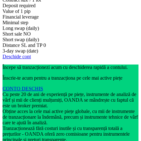
Deposit required
Value of 1 pip
Financial leverage
Minimal step
Long swap (daily)
Short sale
NO
Short swap (daily)
Distance SL and TP
0
3-day swap (date)
Deschide cont
Începe să tranzacționezi acum cu deschiderea rapidă a contului.
Înscrie-te acum pentru a tranzacționa pe cele mai active piețe
CONTO DESCHIS
Cu peste 20 de ani de experiență pe piețe, instrumente de analiză de
vârf și mii de clienți mulțumiți, OANDA se mândrește cu faptul că
este un broker premiat.
Obține acces la cele mai active piețe globale, cu mii de instrumente
de tranzacționare la îndemână, precum și instrumente tehnice de vârf
care te ajută în analiză.
Tranzacționează fără costuri inutile și cu transparență totală a
prețurilor - OANDA oferă zero comisioane pentru instrumentele
principale și prețuri transparente.