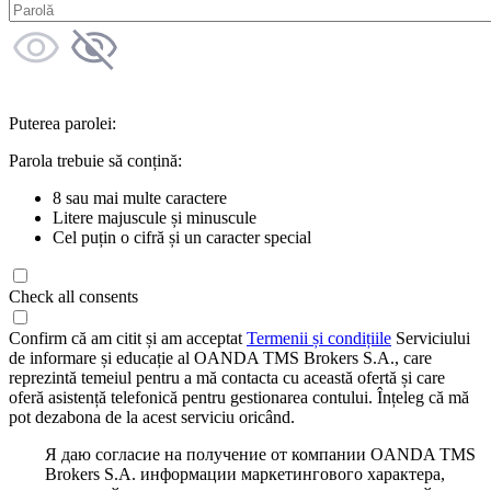
Puterea parolei:
Parola trebuie să conțină:
8 sau mai multe caractere
Litere majuscule și minuscule
Cel puțin o cifră și un caracter special
Check all consents
Confirm că am citit și am acceptat
Termenii și condițiile
Serviciului
de informare și educație al OANDA TMS Brokers S.A., care
reprezintă temeiul pentru a mă contacta cu această ofertă și care
oferă asistență telefonică pentru gestionarea contului. Înțeleg că mă
pot dezabona de la acest serviciu oricând.
Я даю согласие на получение от компании OANDA TMS
Brokers S.A. информации маркетингового характера,