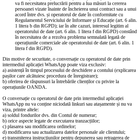
va fi necesitatea prelucrării pentru a lua măsuri la cererea
persoanei vizate înainte de încheierea unui contract sau a unui
acord între dvs. și operatorul de date în conformitate cu
Regulamentul Serviciului de Informare și Educație (art. 6 alin.
1 litera b din RGPD); iar în alte cazuri, interesul legitim al
operatorului de date (art. 6 alin. 1 litera f din RGPD) constând
în necesitatea de a rezolva problema semnalată legată de
operațiunile comerciale ale operatorului de date (art. 6 alin. 1
litera f din RGPD).
Din motive de securitate, o conversație cu operatorul de date prin
intermediul aplicației WhatsApp poate viza exclusiv:
a) asistență în timpul procesului de deschidere a contului (explicarea
pașilor care alcătuiesc procedura de înregistrare);
b) oferirea de răspunsuri la întrebările clienților cu privire la
operațiunile OANDA.
O conversație cu operatorul de date prin intermediul aplicației
WhatsApp nu va conține niciodată linkuri sau atașamente și nu va
viza, printre altele:
a) soldul fondurilor dvs. din Contul de numerar;
b) orice aspecte legate de executarea tranzacțiilor;
c) plasarea sau modificarea ordinelor;
d) modificarea sau actualizarea datelor personale ale clientului;
e) transmiterea instrucțiunilor pentru depunerea sau retragerea de