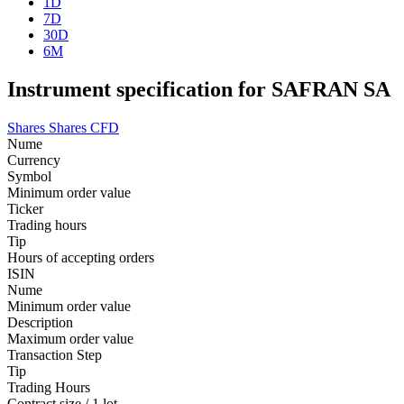
1D
7D
30D
6M
Instrument specification for SAFRAN SA
Shares
Shares CFD
Nume
Currency
Symbol
Minimum order value
Ticker
Trading hours
Tip
Hours of accepting orders
ISIN
Nume
Minimum order value
Description
Maximum order value
Transaction Step
Tip
Trading Hours
Contract size / 1 lot