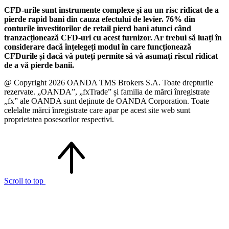
CFD-urile sunt instrumente complexe și au un risc ridicat de a
pierde rapid bani din cauza efectului de levier. 76% din
conturile investitorilor de retail pierd bani atunci când
tranzacționează CFD-uri cu acest furnizor. Ar trebui să luați în
considerare dacă înțelegeți modul în care funcționează
CFDurile și dacă vă puteți permite să vă asumați riscul ridicat
de a vă pierde banii.
@ Copyright 2026 OANDA TMS Brokers S.A. Toate drepturile
rezervate. „OANDA”, „fxTrade” și familia de mărci înregistrate
„fx” ale OANDA sunt deținute de OANDA Corporation. Toate
celelalte mărci înregistrate care apar pe acest site web sunt
proprietatea posesorilor respectivi.
Scroll to top