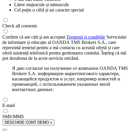
Litere majuscule și minuscule
Cel puțin o cifră și un caracter special
Check all consents
Confirm că am citit și am acceptat
Termenii și condițiile
Serviciului
de informare și educație al OANDA TMS Brokers S.A., care
reprezintă temeiul pentru a mă contacta cu această ofertă și care
oferă asistență telefonică pentru gestionarea contului. Înțeleg că mă
pot dezabona de la acest serviciu oricând.
Я даю согласие на получение от компании OANDA TMS
Brokers S.A. информации маркетингового характера,
касающейся продуктов и услуг, например новостей и
промоакций, с использованием указанных мной
контактных данных:
E-mail
SMS/MMS
DESCHIDE CONT DEMO »