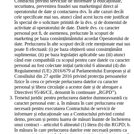
Contractul privind serviciile de informare și educaționale,
securitatea, prevenirea fraudei sau marketingul direct al
operatorului de date și contactarea dvs. în alte cazuri decât
cele specificate mai sus, atunci când acest lucru este justificat
în special de o solicitare primită de la dvs. și de domeniul de
activitate al operatorului de date. Datele dvs. cu caracter
personal pot fi, de asemenea, prelucrate în scopuri de
marketing pe baza consimțământului acordat Operatorului de
date. Prelucrarea în alte scopuri decât cele menționate mai sus
poate fi efectuată: (i) pe baza obținerii unui consimțământ
suplimentar, (ii) pe baza legislației aplicabile sau (iii) atunci
când este compatibilă cu scopul pentru care datele cu caracter
personal au fost colectate inițial (articolul 6 alineatul (4) din
Regulamentul (UE) 2016/679 al Parlamentului European și al
Consiliului din 27 aprilie 2016 privind protecția persoanelor
fizice în ceea ce privește prelucrarea datelor cu caracter
personal și libera circulație a acestor date și de abrogare a
Directivei 95/46/CE, denumit în continuare „RGPD”).
Temeiul juridic pentru prelucrarea datelor dumneavoastră cu
caracter personal este: a. în măsura în care prelucrarea este
necesară pentru executarea Contractului de servicii de
informare și educaționale sau a Contractului privind contul
demo, precum și pentru luarea de măsuri înainte de încheierea
unui contract – articolul 6 alineatul (1) litera (b) din RGPD; b.
în măsura în care prelucrarea datelor este necesară pentru ca