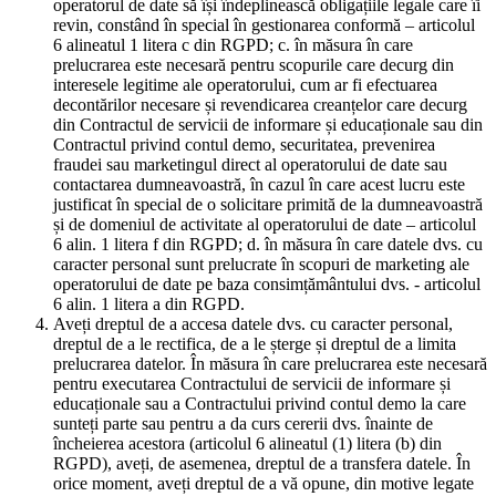
operatorul de date să își îndeplinească obligațiile legale care îi
revin, constând în special în gestionarea conformă – articolul
6 alineatul 1 litera c din RGPD; c. în măsura în care
prelucrarea este necesară pentru scopurile care decurg din
interesele legitime ale operatorului, cum ar fi efectuarea
decontărilor necesare și revendicarea creanțelor care decurg
din Contractul de servicii de informare și educaționale sau din
Contractul privind contul demo, securitatea, prevenirea
fraudei sau marketingul direct al operatorului de date sau
contactarea dumneavoastră, în cazul în care acest lucru este
justificat în special de o solicitare primită de la dumneavoastră
și de domeniul de activitate al operatorului de date – articolul
6 alin. 1 litera f din RGPD; d. în măsura în care datele dvs. cu
caracter personal sunt prelucrate în scopuri de marketing ale
operatorului de date pe baza consimțământului dvs. - articolul
6 alin. 1 litera a din RGPD.
Aveți dreptul de a accesa datele dvs. cu caracter personal,
dreptul de a le rectifica, de a le șterge și dreptul de a limita
prelucrarea datelor. În măsura în care prelucrarea este necesară
pentru executarea Contractului de servicii de informare și
educaționale sau a Contractului privind contul demo la care
sunteți parte sau pentru a da curs cererii dvs. înainte de
încheierea acestora (articolul 6 alineatul (1) litera (b) din
RGPD), aveți, de asemenea, dreptul de a transfera datele. În
orice moment, aveți dreptul de a vă opune, din motive legate