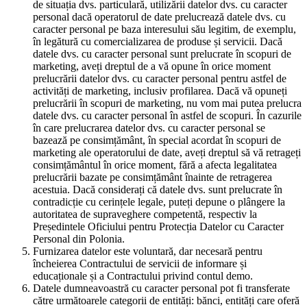
de situația dvs. particulară, utilizării datelor dvs. cu caracter
personal dacă operatorul de date prelucrează datele dvs. cu
caracter personal pe baza interesului său legitim, de exemplu,
în legătură cu comercializarea de produse și servicii. Dacă
datele dvs. cu caracter personal sunt prelucrate în scopuri de
marketing, aveți dreptul de a vă opune în orice moment
prelucrării datelor dvs. cu caracter personal pentru astfel de
activități de marketing, inclusiv profilarea. Dacă vă opuneți
prelucrării în scopuri de marketing, nu vom mai putea prelucra
datele dvs. cu caracter personal în astfel de scopuri. În cazurile
în care prelucrarea datelor dvs. cu caracter personal se
bazează pe consimțământ, în special acordat în scopuri de
marketing ale operatorului de date, aveți dreptul să vă retrageți
consimțământul în orice moment, fără a afecta legalitatea
prelucrării bazate pe consimțământ înainte de retragerea
acestuia. Dacă considerați că datele dvs. sunt prelucrate în
contradicție cu cerințele legale, puteți depune o plângere la
autoritatea de supraveghere competentă, respectiv la
Președintele Oficiului pentru Protecția Datelor cu Caracter
Personal din Polonia.
Furnizarea datelor este voluntară, dar necesară pentru
încheierea Contractului de servicii de informare și
educaționale și a Contractului privind contul demo.
Datele dumneavoastră cu caracter personal pot fi transferate
către următoarele categorii de entități: bănci, entități care oferă