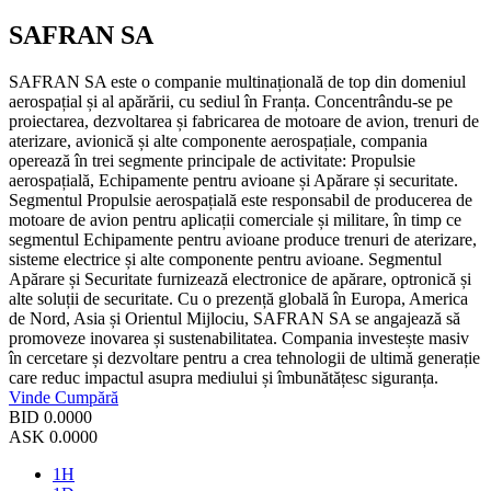
SAFRAN SA
SAFRAN SA este o companie multinațională de top din domeniul
aerospațial și al apărării, cu sediul în Franța. Concentrându-se pe
proiectarea, dezvoltarea și fabricarea de motoare de avion, trenuri de
aterizare, avionică și alte componente aerospațiale, compania
operează în trei segmente principale de activitate: Propulsie
aerospațială, Echipamente pentru avioane și Apărare și securitate.
Segmentul Propulsie aerospațială este responsabil de producerea de
motoare de avion pentru aplicații comerciale și militare, în timp ce
segmentul Echipamente pentru avioane produce trenuri de aterizare,
sisteme electrice și alte componente pentru avioane. Segmentul
Apărare și Securitate furnizează electronice de apărare, optronică și
alte soluții de securitate. Cu o prezență globală în Europa, America
de Nord, Asia și Orientul Mijlociu, SAFRAN SA se angajează să
promoveze inovarea și sustenabilitatea. Compania investește masiv
în cercetare și dezvoltare pentru a crea tehnologii de ultimă generație
care reduc impactul asupra mediului și îmbunătățesc siguranța.
Vinde
Cumpără
BID
0.0000
ASK
0.0000
1H