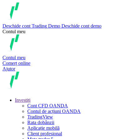
Deschide cont
Trading
Demo
Deschide cont demo
Contul meu
Contul meu
Comerț online
Ajutor
Investiți
Cont CFD OANDA
Contul de acțiuni OANDA
TradingView
Rata dobânzii
Aplicație mobilă
Client profesional