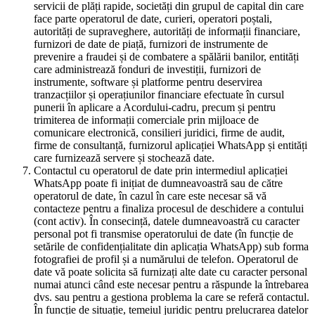
servicii de plăți rapide, societăți din grupul de capital din care
face parte operatorul de date, curieri, operatori poștali,
autorități de supraveghere, autorități de informații financiare,
furnizori de date de piață, furnizori de instrumente de
prevenire a fraudei și de combatere a spălării banilor, entități
care administrează fonduri de investiții, furnizori de
instrumente, software și platforme pentru deservirea
tranzacțiilor și operațiunilor financiare efectuate în cursul
punerii în aplicare a Acordului-cadru, precum și pentru
trimiterea de informații comerciale prin mijloace de
comunicare electronică, consilieri juridici, firme de audit,
firme de consultanță, furnizorul aplicației WhatsApp și entități
care furnizează servere și stochează date.
Contactul cu operatorul de date prin intermediul aplicației
WhatsApp poate fi inițiat de dumneavoastră sau de către
operatorul de date, în cazul în care este necesar să vă
contacteze pentru a finaliza procesul de deschidere a contului
(cont activ). În consecință, datele dumneavoastră cu caracter
personal pot fi transmise operatorului de date (în funcție de
setările de confidențialitate din aplicația WhatsApp) sub forma
fotografiei de profil și a numărului de telefon. Operatorul de
date vă poate solicita să furnizați alte date cu caracter personal
numai atunci când este necesar pentru a răspunde la întrebarea
dvs. sau pentru a gestiona problema la care se referă contactul.
În funcție de situație, temeiul juridic pentru prelucrarea datelor