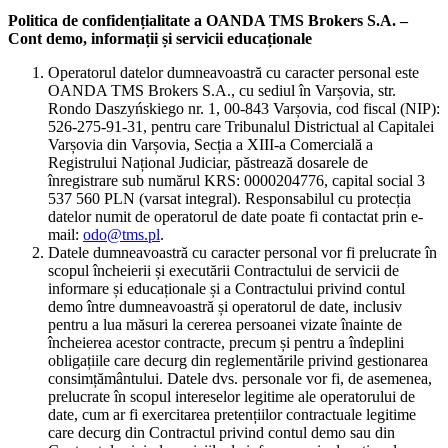
Politica de confidențialitate a OANDA TMS Brokers S.A. –
Cont demo, informații și servicii educaționale
Operatorul datelor dumneavoastră cu caracter personal este
OANDA TMS Brokers S.A., cu sediul în Varșovia, str.
Rondo Daszyńskiego nr. 1, 00-843 Varșovia, cod fiscal (NIP):
526-275-91-31, pentru care Tribunalul Districtual al Capitalei
Varșovia din Varșovia, Secția a XIII-a Comercială a
Registrului Național Judiciar, păstrează dosarele de
înregistrare sub numărul KRS: 0000204776, capital social 3
537 560 PLN (varsat integral). Responsabilul cu protecția
datelor numit de operatorul de date poate fi contactat prin e-
mail:
odo@tms.pl
.
Datele dumneavoastră cu caracter personal vor fi prelucrate în
scopul încheierii și executării Contractului de servicii de
informare și educaționale și a Contractului privind contul
demo între dumneavoastră și operatorul de date, inclusiv
pentru a lua măsuri la cererea persoanei vizate înainte de
încheierea acestor contracte, precum și pentru a îndeplini
obligațiile care decurg din reglementările privind gestionarea
consimțământului. Datele dvs. personale vor fi, de asemenea,
prelucrate în scopul intereselor legitime ale operatorului de
date, cum ar fi exercitarea pretențiilor contractuale legitime
care decurg din Contractul privind contul demo sau din