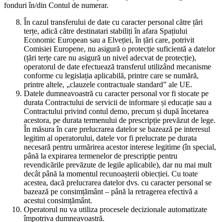
fonduri în/din Contul de numerar.
În cazul transferului de date cu caracter personal către țări
terțe, adică către destinatari stabiliți în afara Spațiului
Economic European sau a Elveției, în țări care, potrivit
Comisiei Europene, nu asigură o protecție suficientă a datelor
(țări terțe care nu asigură un nivel adecvat de protecție),
operatorul de date efectuează transferul utilizând mecanisme
conforme cu legislația aplicabilă, printre care se numără,
printre altele, „clauzele contractuale standard” ale UE.
Datele dumneavoastră cu caracter personal vor fi stocate pe
durata Contractului de servicii de informare și educație sau a
Contractului privind contul demo, precum și după încetarea
acestora, pe durata termenului de prescripție prevăzut de lege.
În măsura în care prelucrarea datelor se bazează pe interesul
legitim al operatorului, datele vor fi prelucrate pe durata
necesară pentru urmărirea acestor interese legitime (în special,
până la expirarea termenelor de prescripție pentru
revendicările prevăzute de legile aplicabile), dar nu mai mult
decât până la momentul recunoașterii obiecției. Cu toate
acestea, dacă prelucrarea datelor dvs. cu caracter personal se
bazează pe consimțământ – până la retragerea efectivă a
acestui consimțământ.
Operatorul nu va utiliza procesele decizionale automatizate
împotriva dumneavoastră.