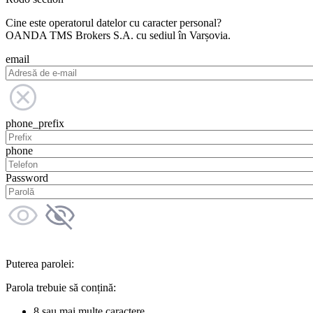
Cine este operatorul datelor cu caracter personal?
OANDA TMS Brokers S.A. cu sediul în Varșovia.
email
phone_prefix
phone
Password
Puterea parolei:
Parola trebuie să conțină:
8 sau mai multe caractere