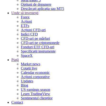
Meta trader 5
Opțiuni de depunere
Descărcați aplicația sau MT5
Unde să investești
Forex
Acțiuni
ETFs
Acțiuni CFD-uri
Indici CFD
CFD-uri pe mărfuri
CFD-uri pe criptomonede
Fonduri ETF CFD-uri
Specificații instrumente
SpaceX
Piață
Market news
Cotații live
Calendar economic
Acțiuni corporative
Updates
Blog
US earnings season
Learn TradingView
Sentimentul clienților
Contact