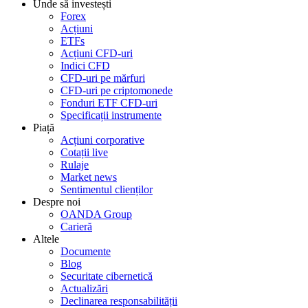
Unde să investești
Forex
Acțiuni
ETFs
Acțiuni CFD-uri
Indici CFD
CFD-uri pe mărfuri
CFD-uri pe criptomonede
Fonduri ETF CFD-uri
Specificații instrumente
Piață
Acțiuni corporative
Cotații live
Rulaje
Market news
Sentimentul clienților
Despre noi
OANDA Group
Carieră
Altele
Documente
Blog
Securitate cibernetică
Actualizări
Declinarea responsabilității