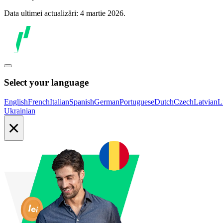
Data ultimei actualizări: 4 martie 2026.
Select your language
English
French
Italian
Spanish
German
Portuguese
Dutch
Czech
Latvian
L
Ukrainian
×