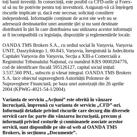
toți banii investiți. În consecință, este posibil ca CFD-urile și Forex-
ul să nu fie potrivite pentru toți investitorii. Asigurați-vă că înțelegeți
riscurile implicate și, dacă este necesar, solicitați consiliere
independentă. Informațiile conținute de acest site web nu se
adresează destinatarilor unei anumite țări și nu sunt destinate
distribuirii în țări în care distribuirea sau utilizarea acestor informații
ar fi incompatibilă cu legislația, dispozițiile și reglementările locale.
OANDA TMS Brokers S.A., cu sediul social în Varșovia, Varșovia
UNIT, Daszyńskiego 1, 00-843, Varșovia, înregistrată la Judecătoria
Capitalei Varșovia din Varșovia, Secția a XIII-a Comercială a
Registrului Tribunalului Național, cu numărul KRS 0000204776,
cod de identificare fiscală 595126127, capital social inițial:
3.537,560 PNL, subscris și vărsat integral. OANDA TMS Brokers
S.A. face obiectul supravegherii Autorității Poloneze de
Supraveghere Financiară, pe baza unei autorizații din 26 aprilie
2004 (KPWiG-4021-54-1/2004).
Varianta de serviciu „Acțiuni” este oferită în vânzare
încrucișată, împreună cu varianta de serviciu „CFD”-uri.
Informații detaliate privind riscurile care decurg din diversele
servicii care fac parte din vânzarea încrucișată, precum și
informații privind costurile și comisioanele asociate acestor
servicii, sunt disponibile pe site-ul web al OANDA TMS
Brokers, în secțiunea „Documente”.