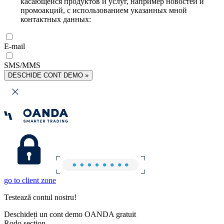
касающейся продуктов и услуг, например новостей и
промоакций, с использованием указанных мной
контактных данных:
E-mail
SMS/MMS
DESCHIDE CONT DEMO »
go to client zone
Testează contul nostru!
Deschideți un cont demo OANDA gratuit
Rodo section