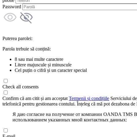
phone
Password
Puterea parolei:
Parola trebuie să conțină:
8 sau mai multe caractere
Litere majuscule și minuscule
Cel puțin o cifră și un caracter special
Check all consents
Confirm că am citit și am acceptat
Termenii și condițiile
Serviciului de
telefonică pentru gestionarea contului. Înțeleg că mă pot dezabona de l
Я даю согласие на получение от компании OANDA TMS Bro
использованием указанных мной контактных данных:
E-mail