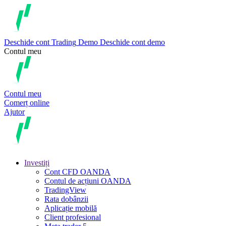
Deschide cont
Trading
Demo
Deschide cont demo
Contul meu
Contul meu
Comerț online
Ajutor
Investiți
Cont CFD OANDA
Contul de acțiuni OANDA
TradingView
Rata dobânzii
Aplicație mobilă
Client profesional