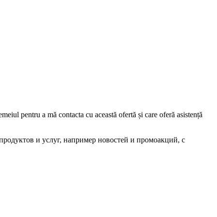
iul pentru a mă contacta cu această ofertă și care oferă asistență
родуктов и услуг, например новостей и промоакций, с