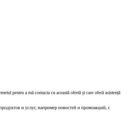
iul pentru a mă contacta cu această ofertă și care oferă asistență
родуктов и услуг, например новостей и промоакций, с