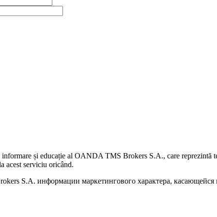
 informare și educație al OANDA TMS Brokers S.A., care reprezintă teme
a acest serviciu oricând.
kers S.A. информации маркетингового характера, касающейся п