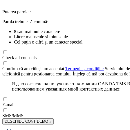
Puterea parolei:
Parola trebuie să conțină:
8 sau mai multe caractere
Litere majuscule și minuscule
Cel puțin o cifră și un caracter special
Check all consents
Confirm că am citit și am acceptat
Termenii și condițiile
Serviciului de
telefonică pentru gestionarea contului. Înțeleg că mă pot dezabona de l
Я даю согласие на получение от компании OANDA TMS Bro
использованием указанных мной контактных данных:
E-mail
SMS/MMS
DESCHIDE CONT DEMO »