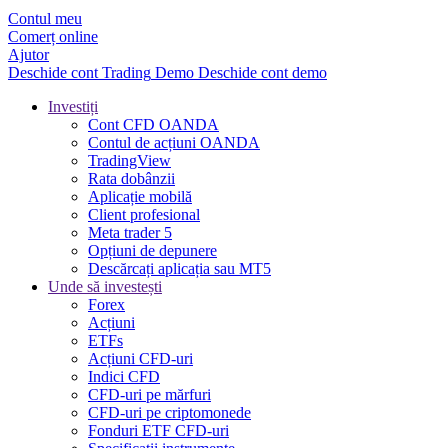
Contul meu
Comerț online
Ajutor
Deschide cont
Trading
Demo
Deschide cont demo
Investiți
Cont CFD OANDA
Contul de acțiuni OANDA
TradingView
Rata dobânzii
Aplicație mobilă
Client profesional
Meta trader 5
Opțiuni de depunere
Descărcați aplicația sau MT5
Unde să investești
Forex
Acțiuni
ETFs
Acțiuni CFD-uri
Indici CFD
CFD-uri pe mărfuri
CFD-uri pe criptomonede
Fonduri ETF CFD-uri