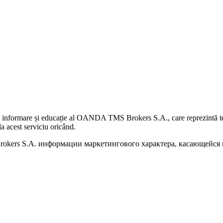
 informare și educație al OANDA TMS Brokers S.A., care reprezintă teme
a acest serviciu oricând.
kers S.A. информации маркетингового характера, касающейся п