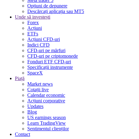
Meta trader 5
Opțiuni de depunere
Descărcați aplicația sau MT5
Unde să investești
Forex
Acțiuni
ETFs
Acțiuni CFD-uri
Indici CFD
CFD-uri pe mărfuri
CFD-uri pe criptomonede
Fonduri ETF CFD-uri
Specificații instrumente
SpaceX
Piață
Market news
Cotații live
Calendar economic
Acțiuni corporative
Updates
Blog
US earnings season
Learn TradingView
Sentimentul clienților
Contact