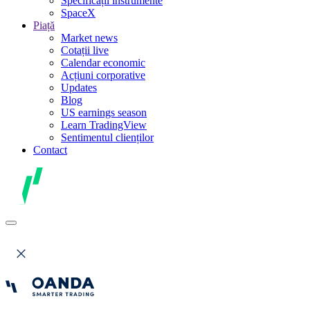
Specificații instrumente
SpaceX
Piață
Market news
Cotații live
Calendar economic
Acțiuni corporative
Updates
Blog
US earnings season
Learn TradingView
Sentimentul clienților
Contact