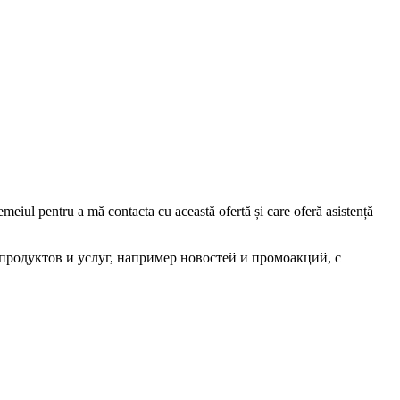
iul pentru a mă contacta cu această ofertă și care oferă asistență
родуктов и услуг, например новостей и промоакций, с