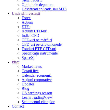
Meta trader 5
Opțiuni de depunere
Descărcați aplicația sau MT5
Unde să investești
Forex
Acțiuni
ETFs
Acțiuni CFD-uri
Indici CFD
CFD-uri pe mărfuri
CFD-uri pe criptomonede
Fonduri ETF CFD-uri
Specificații instrumente
SpaceX
Piață
Market news
Cotații live
Calendar economic
Acțiuni corporative
Updates
Blog
US earnings season
Learn TradingView
Sentimentul clienților
Contact