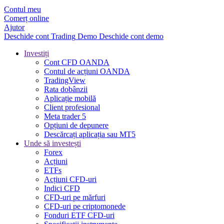
Contul meu
Comerț online
Ajutor
Deschide cont
Trading
Demo
Deschide cont demo
Investiți
Cont CFD OANDA
Contul de acțiuni OANDA
TradingView
Rata dobânzii
Aplicație mobilă
Client profesional
Meta trader 5
Opțiuni de depunere
Descărcați aplicația sau MT5
Unde să investești
Forex
Acțiuni
ETFs
Acțiuni CFD-uri
Indici CFD
CFD-uri pe mărfuri
CFD-uri pe criptomonede
Fonduri ETF CFD-uri