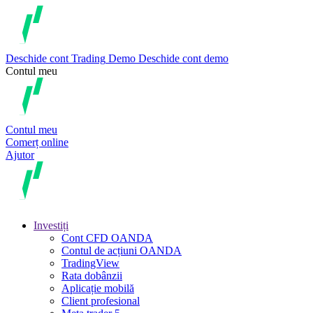
Deschide cont
Trading
Demo
Deschide cont demo
Contul meu
Contul meu
Comerț online
Ajutor
Investiți
Cont CFD OANDA
Contul de acțiuni OANDA
TradingView
Rata dobânzii
Aplicație mobilă
Client profesional