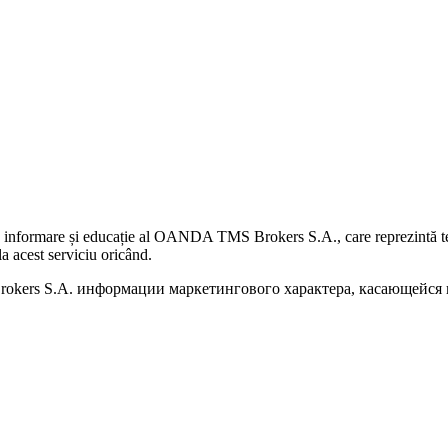
 informare și educație al OANDA TMS Brokers S.A., care reprezintă teme
a acest serviciu oricând.
kers S.A. информации маркетингового характера, касающейся п