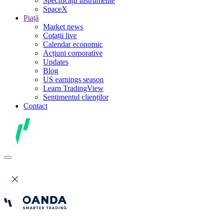
Specificații instrumente
SpaceX
Piață
Market news
Cotații live
Calendar economic
Acțiuni corporative
Updates
Blog
US earnings season
Learn TradingView
Sentimentul clienților
Contact