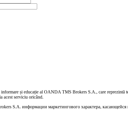
 informare și educație al OANDA TMS Brokers S.A., care reprezintă teme
a acest serviciu oricând.
kers S.A. информации маркетингового характера, касающейся п