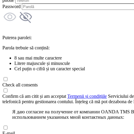
phone
Password
Puterea parolei:
Parola trebuie să conțină:
8 sau mai multe caractere
Litere majuscule și minuscule
Cel puțin o cifră și un caracter special
Check all consents
Confirm că am citit și am acceptat
Termenii și condițiile
Serviciului de
telefonică pentru gestionarea contului. Înțeleg că mă pot dezabona de l
Я даю согласие на получение от компании OANDA TMS Bro
использованием указанных мной контактных данных:
E-mail