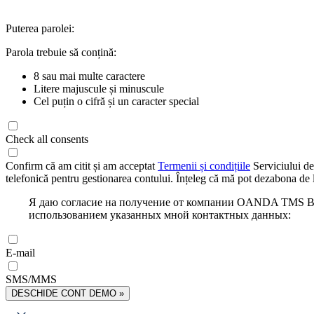
Puterea parolei:
Parola trebuie să conțină:
8 sau mai multe caractere
Litere majuscule și minuscule
Cel puțin o cifră și un caracter special
Check all consents
Confirm că am citit și am acceptat
Termenii și condițiile
Serviciului de
telefonică pentru gestionarea contului. Înțeleg că mă pot dezabona de l
Я даю согласие на получение от компании OANDA TMS Bro
использованием указанных мной контактных данных:
E-mail
SMS/MMS
DESCHIDE CONT DEMO »