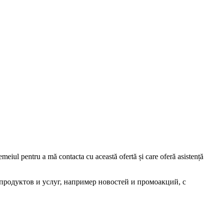
iul pentru a mă contacta cu această ofertă și care oferă asistență
родуктов и услуг, например новостей и промоакций, с