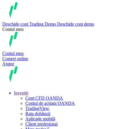
Deschide cont
Trading
Demo
Deschide cont demo
Contul meu
Contul meu
Comerț online
Ajutor
Investiți
Cont CFD OANDA
Contul de acțiuni OANDA
TradingView
Rata dobânzii
Aplicație mobilă
Client profesional