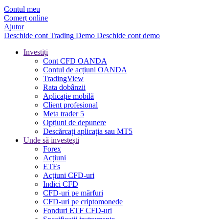
Contul meu
Comerț online
Ajutor
Deschide cont
Trading
Demo
Deschide cont demo
Investiți
Cont CFD OANDA
Contul de acțiuni OANDA
TradingView
Rata dobânzii
Aplicație mobilă
Client profesional
Meta trader 5
Opțiuni de depunere
Descărcați aplicația sau MT5
Unde să investești
Forex
Acțiuni
ETFs
Acțiuni CFD-uri
Indici CFD
CFD-uri pe mărfuri
CFD-uri pe criptomonede
Fonduri ETF CFD-uri