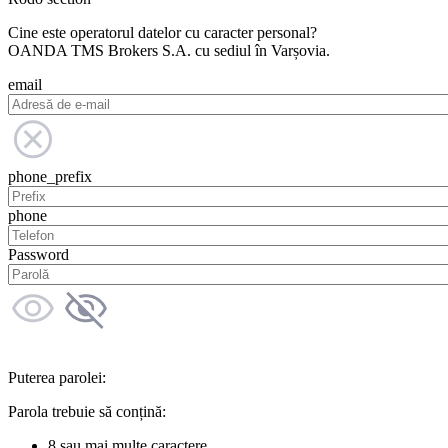
Cine este operatorul datelor cu caracter personal?
OANDA TMS Brokers S.A. cu sediul în Varșovia.
email
phone_prefix
phone
Password
Puterea parolei:
Parola trebuie să conțină:
8 sau mai multe caractere