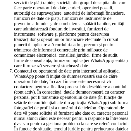
servicii de plăți rapide, societăți din grupul de capital din care
face parte operatorul de date, curieri, operatori poștali,
autorități de supraveghere, autorități de informații financiare,
furnizori de date de piață, furnizori de instrumente de
prevenire a fraudei și de combatere a spălării banilor, entități
care administrează fonduri de investiții, furnizori de
instrumente, software și platforme pentru deservirea
tranzacțiilor și operațiunilor financiare efectuate în cursul
punerii în aplicare a Acordului-cadru, precum și pentru
trimiterea de informații comerciale prin mijloace de
comunicare electronică, consilieri juridici, firme de audit,
firme de consultanță, furnizorul aplicației WhatsApp și entități
care furnizează servere și stochează date.
Contactul cu operatorul de date prin intermediul aplicației
WhatsApp poate fi inițiat de dumneavoastră sau de către
operatorul de date, în cazul în care este necesar să vă
contacteze pentru a finaliza procesul de deschidere a contului
(cont activ). În consecință, datele dumneavoastră cu caracter
personal pot fi transmise operatorului de date (în funcție de
setările de confidențialitate din aplicația WhatsApp) sub forma
fotografiei de profil și a numărului de telefon. Operatorul de
date vă poate solicita să furnizați alte date cu caracter personal
numai atunci când este necesar pentru a răspunde la întrebarea
dvs. sau pentru a gestiona problema la care se referă contactul.
În funcție de situație, temeiul juridic pentru prelucrarea datelor