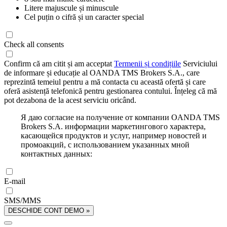
Litere majuscule și minuscule
Cel puțin o cifră și un caracter special
Check all consents
Confirm că am citit și am acceptat
Termenii și condițiile
Serviciului
de informare și educație al OANDA TMS Brokers S.A., care
reprezintă temeiul pentru a mă contacta cu această ofertă și care
oferă asistență telefonică pentru gestionarea contului. Înțeleg că mă
pot dezabona de la acest serviciu oricând.
Я даю согласие на получение от компании OANDA TMS
Brokers S.A. информации маркетингового характера,
касающейся продуктов и услуг, например новостей и
промоакций, с использованием указанных мной
контактных данных:
E-mail
SMS/MMS
DESCHIDE CONT DEMO »