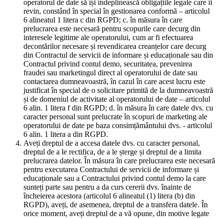
operatorul de date să își îndeplinească obligațiile legale care îi
revin, constând în special în gestionarea conformă – articolul
6 alineatul 1 litera c din RGPD; c. în măsura în care
prelucrarea este necesară pentru scopurile care decurg din
interesele legitime ale operatorului, cum ar fi efectuarea
decontărilor necesare și revendicarea creanțelor care decurg
din Contractul de servicii de informare și educaționale sau din
Contractul privind contul demo, securitatea, prevenirea
fraudei sau marketingul direct al operatorului de date sau
contactarea dumneavoastră, în cazul în care acest lucru este
justificat în special de o solicitare primită de la dumneavoastră
și de domeniul de activitate al operatorului de date – articolul
6 alin. 1 litera f din RGPD; d. în măsura în care datele dvs. cu
caracter personal sunt prelucrate în scopuri de marketing ale
operatorului de date pe baza consimțământului dvs. - articolul
6 alin. 1 litera a din RGPD.
Aveți dreptul de a accesa datele dvs. cu caracter personal,
dreptul de a le rectifica, de a le șterge și dreptul de a limita
prelucrarea datelor. În măsura în care prelucrarea este necesară
pentru executarea Contractului de servicii de informare și
educaționale sau a Contractului privind contul demo la care
sunteți parte sau pentru a da curs cererii dvs. înainte de
încheierea acestora (articolul 6 alineatul (1) litera (b) din
RGPD), aveți, de asemenea, dreptul de a transfera datele. În
orice moment, aveți dreptul de a vă opune, din motive legate