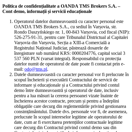
Politica de confidențialitate a OANDA TMS Brokers S.A. –
Cont demo, informații și servicii educaționale
Operatorul datelor dumneavoastră cu caracter personal este
OANDA TMS Brokers S.A., cu sediul în Varșovia, str.
Rondo Daszyńskiego nr. 1, 00-843 Varșovia, cod fiscal (NIP):
526-275-91-31, pentru care Tribunalul Districtual al Capitalei
Varșovia din Varșovia, Secția a XIII-a Comercială a
Registrului Național Judiciar, păstrează dosarele de
înregistrare sub numărul KRS: 0000204776, capital social 3
537 560 PLN (varsat integral). Responsabilul cu protecția
datelor numit de operatorul de date poate fi contactat prin e-
mail:
odo@tms.pl
.
Datele dumneavoastră cu caracter personal vor fi prelucrate în
scopul încheierii și executării Contractului de servicii de
informare și educaționale și a Contractului privind contul
demo între dumneavoastră și operatorul de date, inclusiv
pentru a lua măsuri la cererea persoanei vizate înainte de
încheierea acestor contracte, precum și pentru a îndeplini
obligațiile care decurg din reglementările privind gestionarea
consimțământului. Datele dvs. personale vor fi, de asemenea,
prelucrate în scopul intereselor legitime ale operatorului de
date, cum ar fi exercitarea pretențiilor contractuale legitime
care decurg din Contractul privind contul demo sau din