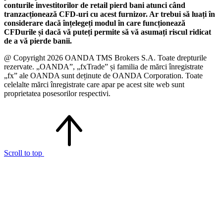
conturile investitorilor de retail pierd bani atunci când
tranzacționează CFD-uri cu acest furnizor. Ar trebui să luați în
considerare dacă înțelegeți modul în care funcționează
CFDurile și dacă vă puteți permite să vă asumați riscul ridicat
de a vă pierde banii.
@ Copyright 2026 OANDA TMS Brokers S.A. Toate drepturile
rezervate. „OANDA”, „fxTrade” și familia de mărci înregistrate
„fx” ale OANDA sunt deținute de OANDA Corporation. Toate
celelalte mărci înregistrate care apar pe acest site web sunt
proprietatea posesorilor respectivi.
Scroll to top