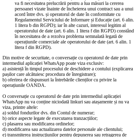
va fi necesitatea prelucrării pentru a lua măsuri la cererea
persoanei vizate înainte de încheierea unui contract sau a unui
acord între dvs. și operatorul de date în conformitate cu
Regulamentul Serviciului de Informare și Educație (art. 6 alin.
1 litera b din RGPD); iar în alte cazuri, interesul legitim al
operatorului de date (art. 6 alin. 1 litera f din RGPD) constând
în necesitatea de a rezolva problema semnalată legată de
operațiunile comerciale ale operatorului de date (art. 6 alin. 1
litera f din RGPD).
Din motive de securitate, o conversație cu operatorul de date prin
intermediul aplicației WhatsApp poate viza exclusiv:
a) asistență în timpul procesului de deschidere a contului (explicarea
pașilor care alcătuiesc procedura de înregistrare);
b) oferirea de răspunsuri la întrebările clienților cu privire la
operațiunile OANDA.
O conversație cu operatorul de date prin intermediul aplicației
WhatsApp nu va conține niciodată linkuri sau atașamente și nu va
viza, printre altele:
a) soldul fondurilor dvs. din Contul de numerar;
b) orice aspecte legate de executarea tranzacțiilor;
c) plasarea sau modificarea ordinelor;
d) modificarea sau actualizarea datelor personale ale clientului;
e) transmiterea instrucțiunilor pentru depunerea sau retragerea de