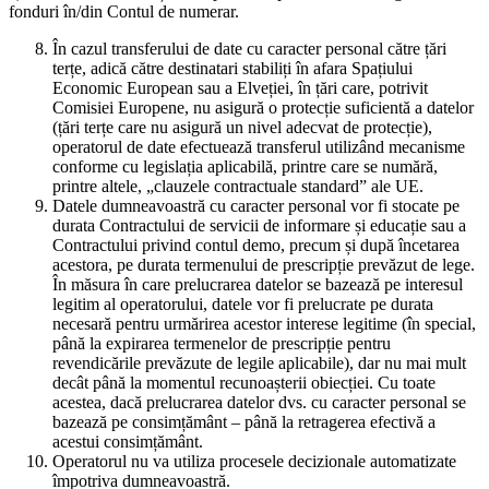
fonduri în/din Contul de numerar.
În cazul transferului de date cu caracter personal către țări
terțe, adică către destinatari stabiliți în afara Spațiului
Economic European sau a Elveției, în țări care, potrivit
Comisiei Europene, nu asigură o protecție suficientă a datelor
(țări terțe care nu asigură un nivel adecvat de protecție),
operatorul de date efectuează transferul utilizând mecanisme
conforme cu legislația aplicabilă, printre care se numără,
printre altele, „clauzele contractuale standard” ale UE.
Datele dumneavoastră cu caracter personal vor fi stocate pe
durata Contractului de servicii de informare și educație sau a
Contractului privind contul demo, precum și după încetarea
acestora, pe durata termenului de prescripție prevăzut de lege.
În măsura în care prelucrarea datelor se bazează pe interesul
legitim al operatorului, datele vor fi prelucrate pe durata
necesară pentru urmărirea acestor interese legitime (în special,
până la expirarea termenelor de prescripție pentru
revendicările prevăzute de legile aplicabile), dar nu mai mult
decât până la momentul recunoașterii obiecției. Cu toate
acestea, dacă prelucrarea datelor dvs. cu caracter personal se
bazează pe consimțământ – până la retragerea efectivă a
acestui consimțământ.
Operatorul nu va utiliza procesele decizionale automatizate
împotriva dumneavoastră.