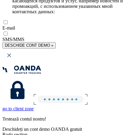
касающейся продуктов и услуг, например новостей и
промоакций, с использованием указанных мной
контактных данных:
E-mail
SMS/MMS
DESCHIDE CONT DEMO »
go to client zone
Testează contul nostru!
Deschideți un cont demo OANDA gratuit
Rodo section