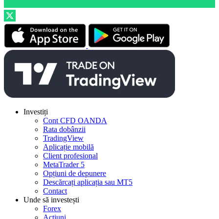
Investiți
Cont CFD OANDA
Rata dobânzii
TradingView
Aplicație mobilă
Client profesional
MetaTrader 5
Opțiuni de depunere
Descărcați aplicația sau MT5
Contact
Unde să investești
Forex
Acțiuni