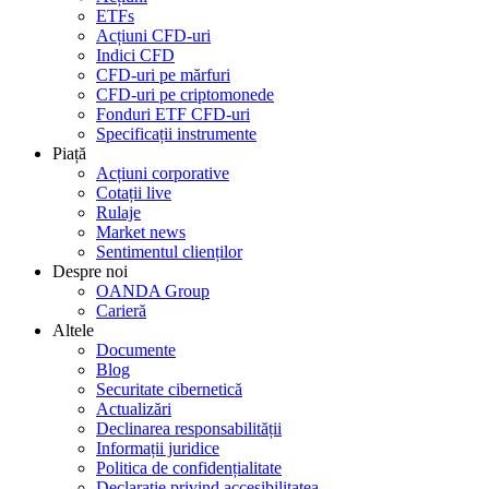
ETFs
Acțiuni CFD-uri
Indici CFD
CFD-uri pe mărfuri
CFD-uri pe criptomonede
Fonduri ETF CFD-uri
Specificații instrumente
Piață
Acțiuni corporative
Cotații live
Rulaje
Market news
Sentimentul clienților
Despre noi
OANDA Group
Carieră
Altele
Documente
Blog
Securitate cibernetică
Actualizări
Declinarea responsabilității
Informații juridice
Politica de confidențialitate
Declarație privind accesibilitatea