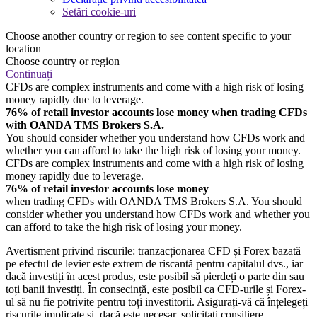
Setări cookie-uri
Choose another country or region to see content specific to your
location
Choose country or region
Continuați
CFDs are complex instruments and come with a high risk of losing
money rapidly due to leverage.
76% of retail investor accounts lose money when trading CFDs
with OANDA TMS Brokers S.A.
You should consider whether you understand how CFDs work and
whether you can afford to take the high risk of losing your money.
CFDs are complex instruments and come with a high risk of losing
money rapidly due to leverage.
76% of retail investor accounts lose money
when trading CFDs with OANDA TMS Brokers S.A. You should
consider whether you understand how CFDs work and whether you
can afford to take the high risk of losing your money.
Avertisment privind riscurile: tranzacționarea CFD și Forex bazată
pe efectul de levier este extrem de riscantă pentru capitalul dvs., iar
dacă investiți în acest produs, este posibil să pierdeți o parte din sau
toți banii investiți. În consecință, este posibil ca CFD-urile și Forex-
ul să nu fie potrivite pentru toți investitorii. Asigurați-vă că înțelegeți
riscurile implicate și, dacă este necesar, solicitați consiliere