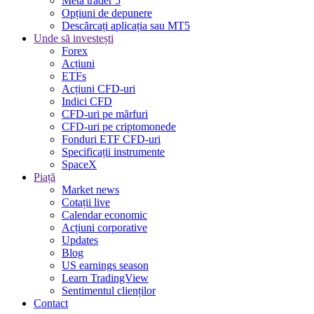
Meta trader 5
Opțiuni de depunere
Descărcați aplicația sau MT5
Unde să investești
Forex
Acțiuni
ETFs
Acțiuni CFD-uri
Indici CFD
CFD-uri pe mărfuri
CFD-uri pe criptomonede
Fonduri ETF CFD-uri
Specificații instrumente
SpaceX
Piață
Market news
Cotații live
Calendar economic
Acțiuni corporative
Updates
Blog
US earnings season
Learn TradingView
Sentimentul clienților
Contact