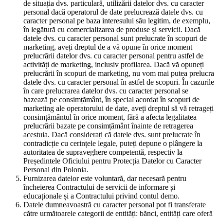
de situația dvs. particulară, utilizării datelor dvs. cu caracter
personal dacă operatorul de date prelucrează datele dvs. cu
caracter personal pe baza interesului său legitim, de exemplu,
în legătură cu comercializarea de produse și servicii. Dacă
datele dvs. cu caracter personal sunt prelucrate în scopuri de
marketing, aveți dreptul de a vă opune în orice moment
prelucrării datelor dvs. cu caracter personal pentru astfel de
activități de marketing, inclusiv profilarea. Dacă vă opuneți
prelucrării în scopuri de marketing, nu vom mai putea prelucra
datele dvs. cu caracter personal în astfel de scopuri. În cazurile
în care prelucrarea datelor dvs. cu caracter personal se
bazează pe consimțământ, în special acordat în scopuri de
marketing ale operatorului de date, aveți dreptul să vă retrageți
consimțământul în orice moment, fără a afecta legalitatea
prelucrării bazate pe consimțământ înainte de retragerea
acestuia. Dacă considerați că datele dvs. sunt prelucrate în
contradicție cu cerințele legale, puteți depune o plângere la
autoritatea de supraveghere competentă, respectiv la
Președintele Oficiului pentru Protecția Datelor cu Caracter
Personal din Polonia.
Furnizarea datelor este voluntară, dar necesară pentru
încheierea Contractului de servicii de informare și
educaționale și a Contractului privind contul demo.
Datele dumneavoastră cu caracter personal pot fi transferate
către următoarele categorii de entități: bănci, entități care oferă