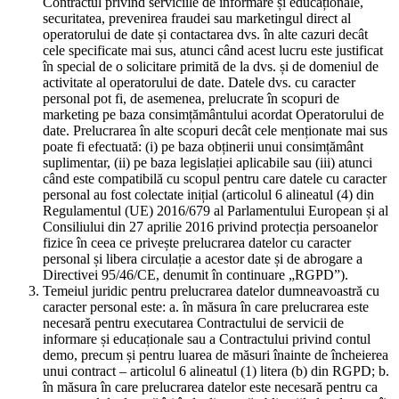
Contractul privind serviciile de informare și educaționale,
securitatea, prevenirea fraudei sau marketingul direct al
operatorului de date și contactarea dvs. în alte cazuri decât
cele specificate mai sus, atunci când acest lucru este justificat
în special de o solicitare primită de la dvs. și de domeniul de
activitate al operatorului de date. Datele dvs. cu caracter
personal pot fi, de asemenea, prelucrate în scopuri de
marketing pe baza consimțământului acordat Operatorului de
date. Prelucrarea în alte scopuri decât cele menționate mai sus
poate fi efectuată: (i) pe baza obținerii unui consimțământ
suplimentar, (ii) pe baza legislației aplicabile sau (iii) atunci
când este compatibilă cu scopul pentru care datele cu caracter
personal au fost colectate inițial (articolul 6 alineatul (4) din
Regulamentul (UE) 2016/679 al Parlamentului European și al
Consiliului din 27 aprilie 2016 privind protecția persoanelor
fizice în ceea ce privește prelucrarea datelor cu caracter
personal și libera circulație a acestor date și de abrogare a
Directivei 95/46/CE, denumit în continuare „RGPD”).
Temeiul juridic pentru prelucrarea datelor dumneavoastră cu
caracter personal este: a. în măsura în care prelucrarea este
necesară pentru executarea Contractului de servicii de
informare și educaționale sau a Contractului privind contul
demo, precum și pentru luarea de măsuri înainte de încheierea
unui contract – articolul 6 alineatul (1) litera (b) din RGPD; b.
în măsura în care prelucrarea datelor este necesară pentru ca