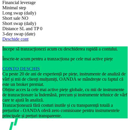
Financial leverage
Minimal step
Long swap (daily)
Short sale
NO
Short swap (daily)
Distance SL and TP
0
3-day swap (date)
Deschide cont
Începe să tranzacționezi acum cu deschiderea rapidă a contului.
Înscrie-te acum pentru a tranzacționa pe cele mai active piețe
CONTO DESCHIS
Cu peste 20 de ani de experiență pe piețe, instrumente de analiză de
vârf și mii de clienți mulțumiți, OANDA se mândrește cu faptul că
este un broker premiat.
Obține acces la cele mai active piețe globale, cu mii de instrumente
de tranzacționare la îndemână, precum și instrumente tehnice de vârf
care te ajută în analiză.
Tranzacționează fără costuri inutile și cu transparență totală a
prețurilor - OANDA oferă zero comisioane pentru instrumentele
principale și prețuri transparente.