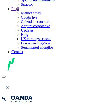
Specificații instrumente
SpaceX
Piață
Market news
Cotații live
Calendar economic
Acțiuni corporative
Updates
Blog
US earnings season
Learn TradingView
Sentimentul clienților
Contact