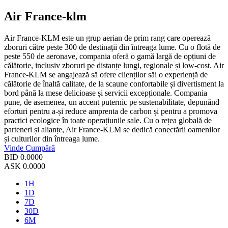
Air France-klm
Air France-KLM este un grup aerian de prim rang care operează
zboruri către peste 300 de destinații din întreaga lume. Cu o flotă de
peste 550 de aeronave, compania oferă o gamă largă de opțiuni de
călătorie, inclusiv zboruri pe distanțe lungi, regionale și low-cost. Air
France-KLM se angajează să ofere clienților săi o experiență de
călătorie de înaltă calitate, de la scaune confortabile și divertisment la
bord până la mese delicioase și servicii excepționale. Compania
pune, de asemenea, un accent puternic pe sustenabilitate, depunând
eforturi pentru a-și reduce amprenta de carbon și pentru a promova
practici ecologice în toate operațiunile sale. Cu o rețea globală de
parteneri și alianțe, Air France-KLM se dedică conectării oamenilor
și culturilor din întreaga lume.
Vinde
Cumpără
BID
0.0000
ASK
0.0000
1H
1D
7D
30D
6M