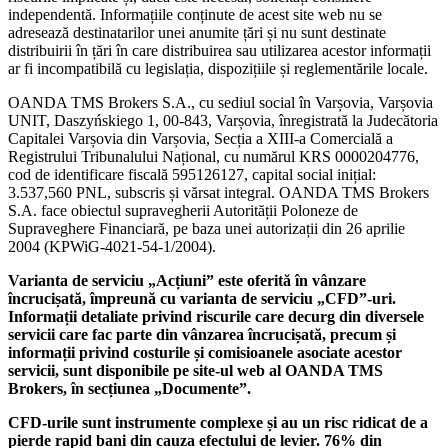
independentă. Informațiile conținute de acest site web nu se
adresează destinatarilor unei anumite țări și nu sunt destinate
distribuirii în țări în care distribuirea sau utilizarea acestor informații
ar fi incompatibilă cu legislația, dispozițiile și reglementările locale.
OANDA TMS Brokers S.A., cu sediul social în Varșovia, Varșovia
UNIT, Daszyńskiego 1, 00-843, Varșovia, înregistrată la Judecătoria
Capitalei Varșovia din Varșovia, Secția a XIII-a Comercială a
Registrului Tribunalului Național, cu numărul KRS 0000204776,
cod de identificare fiscală 595126127, capital social inițial:
3.537,560 PNL, subscris și vărsat integral. OANDA TMS Brokers
S.A. face obiectul supravegherii Autorității Poloneze de
Supraveghere Financiară, pe baza unei autorizații din 26 aprilie
2004 (KPWiG-4021-54-1/2004).
Varianta de serviciu „Acțiuni” este oferită în vânzare
încrucișată, împreună cu varianta de serviciu „CFD”-uri.
Informații detaliate privind riscurile care decurg din diversele
servicii care fac parte din vânzarea încrucișată, precum și
informații privind costurile și comisioanele asociate acestor
servicii, sunt disponibile pe site-ul web al OANDA TMS
Brokers, în secțiunea „Documente”.
CFD-urile sunt instrumente complexe și au un risc ridicat de a
pierde rapid bani din cauza efectului de levier. 76% din