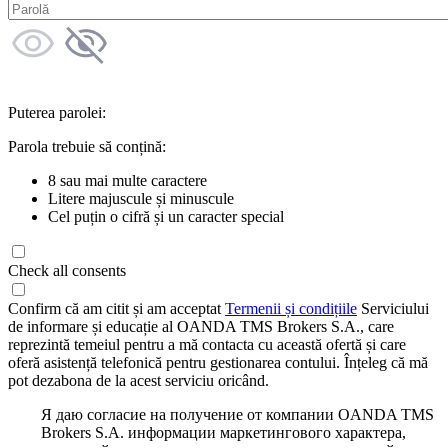
Puterea parolei:
Parola trebuie să conțină:
8 sau mai multe caractere
Litere majuscule și minuscule
Cel puțin o cifră și un caracter special
Check all consents
Confirm că am citit și am acceptat
Termenii și condițiile
Serviciului
de informare și educație al OANDA TMS Brokers S.A., care
reprezintă temeiul pentru a mă contacta cu această ofertă și care
oferă asistență telefonică pentru gestionarea contului. Înțeleg că mă
pot dezabona de la acest serviciu oricând.
Я даю согласие на получение от компании OANDA TMS
Brokers S.A. информации маркетингового характера,