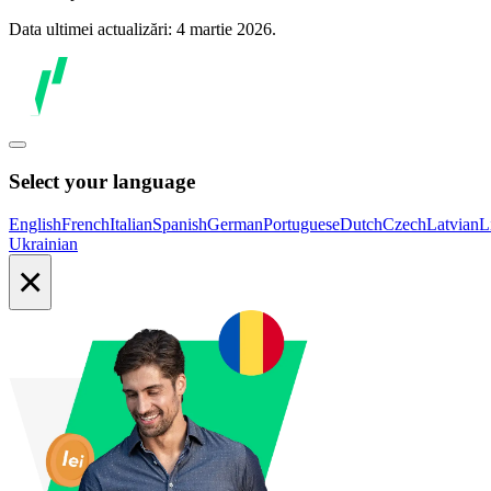
Data ultimei actualizări: 4 martie 2026.
Select your language
English
French
Italian
Spanish
German
Portuguese
Dutch
Czech
Latvian
L
Ukrainian
×