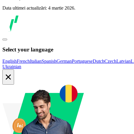
Data ultimei actualizări: 4 martie 2026.
Select your language
English
French
Italian
Spanish
German
Portuguese
Dutch
Czech
Latvian
L
Ukrainian
×