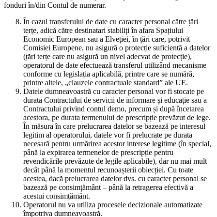
fonduri în/din Contul de numerar.
În cazul transferului de date cu caracter personal către țări
terțe, adică către destinatari stabiliți în afara Spațiului
Economic European sau a Elveției, în țări care, potrivit
Comisiei Europene, nu asigură o protecție suficientă a datelor
(țări terțe care nu asigură un nivel adecvat de protecție),
operatorul de date efectuează transferul utilizând mecanisme
conforme cu legislația aplicabilă, printre care se numără,
printre altele, „clauzele contractuale standard” ale UE.
Datele dumneavoastră cu caracter personal vor fi stocate pe
durata Contractului de servicii de informare și educație sau a
Contractului privind contul demo, precum și după încetarea
acestora, pe durata termenului de prescripție prevăzut de lege.
În măsura în care prelucrarea datelor se bazează pe interesul
legitim al operatorului, datele vor fi prelucrate pe durata
necesară pentru urmărirea acestor interese legitime (în special,
până la expirarea termenelor de prescripție pentru
revendicările prevăzute de legile aplicabile), dar nu mai mult
decât până la momentul recunoașterii obiecției. Cu toate
acestea, dacă prelucrarea datelor dvs. cu caracter personal se
bazează pe consimțământ – până la retragerea efectivă a
acestui consimțământ.
Operatorul nu va utiliza procesele decizionale automatizate
împotriva dumneavoastră.