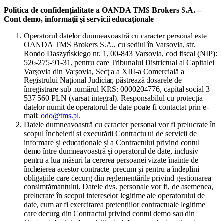
Politica de confidențialitate a OANDA TMS Brokers S.A. –
Cont demo, informații și servicii educaționale
Operatorul datelor dumneavoastră cu caracter personal este
OANDA TMS Brokers S.A., cu sediul în Varșovia, str.
Rondo Daszyńskiego nr. 1, 00-843 Varșovia, cod fiscal (NIP):
526-275-91-31, pentru care Tribunalul Districtual al Capitalei
Varșovia din Varșovia, Secția a XIII-a Comercială a
Registrului Național Judiciar, păstrează dosarele de
înregistrare sub numărul KRS: 0000204776, capital social 3
537 560 PLN (varsat integral). Responsabilul cu protecția
datelor numit de operatorul de date poate fi contactat prin e-
mail:
odo@tms.pl
.
Datele dumneavoastră cu caracter personal vor fi prelucrate în
scopul încheierii și executării Contractului de servicii de
informare și educaționale și a Contractului privind contul
demo între dumneavoastră și operatorul de date, inclusiv
pentru a lua măsuri la cererea persoanei vizate înainte de
încheierea acestor contracte, precum și pentru a îndeplini
obligațiile care decurg din reglementările privind gestionarea
consimțământului. Datele dvs. personale vor fi, de asemenea,
prelucrate în scopul intereselor legitime ale operatorului de
date, cum ar fi exercitarea pretențiilor contractuale legitime
care decurg din Contractul privind contul demo sau din