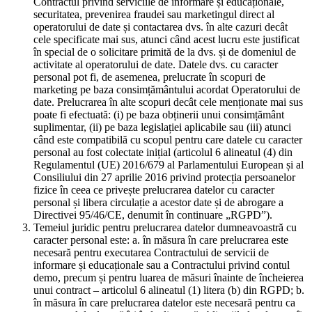
Contractul privind serviciile de informare și educaționale,
securitatea, prevenirea fraudei sau marketingul direct al
operatorului de date și contactarea dvs. în alte cazuri decât
cele specificate mai sus, atunci când acest lucru este justificat
în special de o solicitare primită de la dvs. și de domeniul de
activitate al operatorului de date. Datele dvs. cu caracter
personal pot fi, de asemenea, prelucrate în scopuri de
marketing pe baza consimțământului acordat Operatorului de
date. Prelucrarea în alte scopuri decât cele menționate mai sus
poate fi efectuată: (i) pe baza obținerii unui consimțământ
suplimentar, (ii) pe baza legislației aplicabile sau (iii) atunci
când este compatibilă cu scopul pentru care datele cu caracter
personal au fost colectate inițial (articolul 6 alineatul (4) din
Regulamentul (UE) 2016/679 al Parlamentului European și al
Consiliului din 27 aprilie 2016 privind protecția persoanelor
fizice în ceea ce privește prelucrarea datelor cu caracter
personal și libera circulație a acestor date și de abrogare a
Directivei 95/46/CE, denumit în continuare „RGPD”).
Temeiul juridic pentru prelucrarea datelor dumneavoastră cu
caracter personal este: a. în măsura în care prelucrarea este
necesară pentru executarea Contractului de servicii de
informare și educaționale sau a Contractului privind contul
demo, precum și pentru luarea de măsuri înainte de încheierea
unui contract – articolul 6 alineatul (1) litera (b) din RGPD; b.
în măsura în care prelucrarea datelor este necesară pentru ca