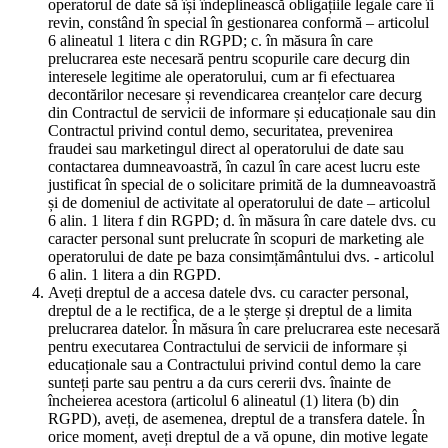
operatorul de date să își îndeplinească obligațiile legale care îi
revin, constând în special în gestionarea conformă – articolul
6 alineatul 1 litera c din RGPD; c. în măsura în care
prelucrarea este necesară pentru scopurile care decurg din
interesele legitime ale operatorului, cum ar fi efectuarea
decontărilor necesare și revendicarea creanțelor care decurg
din Contractul de servicii de informare și educaționale sau din
Contractul privind contul demo, securitatea, prevenirea
fraudei sau marketingul direct al operatorului de date sau
contactarea dumneavoastră, în cazul în care acest lucru este
justificat în special de o solicitare primită de la dumneavoastră
și de domeniul de activitate al operatorului de date – articolul
6 alin. 1 litera f din RGPD; d. în măsura în care datele dvs. cu
caracter personal sunt prelucrate în scopuri de marketing ale
operatorului de date pe baza consimțământului dvs. - articolul
6 alin. 1 litera a din RGPD.
Aveți dreptul de a accesa datele dvs. cu caracter personal,
dreptul de a le rectifica, de a le șterge și dreptul de a limita
prelucrarea datelor. În măsura în care prelucrarea este necesară
pentru executarea Contractului de servicii de informare și
educaționale sau a Contractului privind contul demo la care
sunteți parte sau pentru a da curs cererii dvs. înainte de
încheierea acestora (articolul 6 alineatul (1) litera (b) din
RGPD), aveți, de asemenea, dreptul de a transfera datele. În
orice moment, aveți dreptul de a vă opune, din motive legate