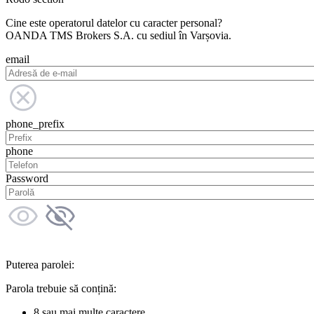
Cine este operatorul datelor cu caracter personal?
OANDA TMS Brokers S.A. cu sediul în Varșovia.
email
phone_prefix
phone
Password
Puterea parolei:
Parola trebuie să conțină:
8 sau mai multe caractere