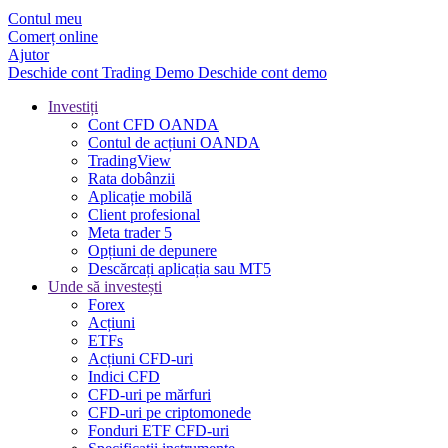
Contul meu
Comerț online
Ajutor
Deschide cont
Trading
Demo
Deschide cont demo
Investiți
Cont CFD OANDA
Contul de acțiuni OANDA
TradingView
Rata dobânzii
Aplicație mobilă
Client profesional
Meta trader 5
Opțiuni de depunere
Descărcați aplicația sau MT5
Unde să investești
Forex
Acțiuni
ETFs
Acțiuni CFD-uri
Indici CFD
CFD-uri pe mărfuri
CFD-uri pe criptomonede
Fonduri ETF CFD-uri