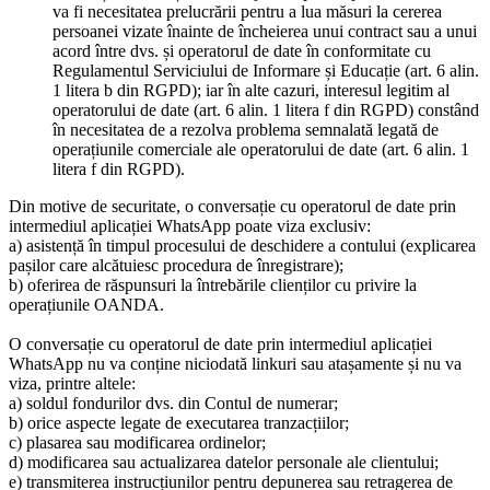
va fi necesitatea prelucrării pentru a lua măsuri la cererea
persoanei vizate înainte de încheierea unui contract sau a unui
acord între dvs. și operatorul de date în conformitate cu
Regulamentul Serviciului de Informare și Educație (art. 6 alin.
1 litera b din RGPD); iar în alte cazuri, interesul legitim al
operatorului de date (art. 6 alin. 1 litera f din RGPD) constând
în necesitatea de a rezolva problema semnalată legată de
operațiunile comerciale ale operatorului de date (art. 6 alin. 1
litera f din RGPD).
Din motive de securitate, o conversație cu operatorul de date prin
intermediul aplicației WhatsApp poate viza exclusiv:
a) asistență în timpul procesului de deschidere a contului (explicarea
pașilor care alcătuiesc procedura de înregistrare);
b) oferirea de răspunsuri la întrebările clienților cu privire la
operațiunile OANDA.
O conversație cu operatorul de date prin intermediul aplicației
WhatsApp nu va conține niciodată linkuri sau atașamente și nu va
viza, printre altele:
a) soldul fondurilor dvs. din Contul de numerar;
b) orice aspecte legate de executarea tranzacțiilor;
c) plasarea sau modificarea ordinelor;
d) modificarea sau actualizarea datelor personale ale clientului;
e) transmiterea instrucțiunilor pentru depunerea sau retragerea de