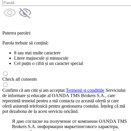
Puterea parolei:
Parola trebuie să conțină:
8 sau mai multe caractere
Litere majuscule și minuscule
Cel puțin o cifră și un caracter special
Check all consents
Confirm că am citit și am acceptat
Termenii și condițiile
Serviciului
de informare și educație al OANDA TMS Brokers S.A., care
reprezintă temeiul pentru a mă contacta cu această ofertă și care
oferă asistență telefonică pentru gestionarea contului. Înțeleg că mă
pot dezabona de la acest serviciu oricând.
Я даю согласие на получение от компании OANDA TMS
Brokers S.A. информации маркетингового характера,