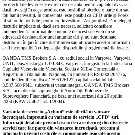
pe efectul de levier este extrem de riscantă pentru capitalul dvs., iar
dacă investiți în acest produs, este posibil să pierdeți o parte din sau
toți banii investiți. În consecință, este posibil ca CFD-urile și Forex-
ul să nu fie potrivite pentru toți investitorii. Asigurați-vă că înțelegeți
riscurile implicate și, dacă este necesar, solicitați consiliere
independentă. Informațiile conținute de acest site web nu se
adresează destinatarilor unei anumite țări și nu sunt destinate
distribuirii în țări în care distribuirea sau utilizarea acestor informații
ar fi incompatibilă cu legislația, dispozițiile și reglementările locale.
OANDA TMS Brokers S.A., cu sediul social în Varșovia, Varșovia
UNIT, Daszyńskiego 1, 00-843, Varșovia, înregistrată la Judecătoria
Capitalei Varșovia din Varșovia, Secția a XIII-a Comercială a
Registrului Tribunalului Național, cu numărul KRS 0000204776,
cod de identificare fiscală 595126127, capital social inițial:
3.537,560 PNL, subscris și vărsat integral. OANDA TMS Brokers
S.A. face obiectul supravegherii Autorității Poloneze de
Supraveghere Financiară, pe baza unei autorizații din 26 aprilie
2004 (KPWiG-4021-54-1/2004).
Varianta de serviciu „Acțiuni” este oferită în vânzare
încrucișată, împreună cu varianta de serviciu „CFD”-uri.
Informații detaliate privind riscurile care decurg din diversele
servicii care fac parte din vânzarea încrucișată, precum și
informații privind costurile și comisioanele asociate acestor