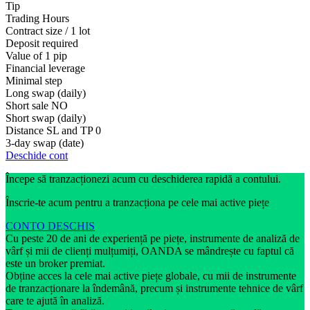
Tip
Trading Hours
Contract size / 1 lot
Deposit required
Value of 1 pip
Financial leverage
Minimal step
Long swap (daily)
Short sale
NO
Short swap (daily)
Distance SL and TP
0
3-day swap (date)
Deschide cont
Începe să tranzacționezi acum cu deschiderea rapidă a contului.
Înscrie-te acum pentru a tranzacționa pe cele mai active piețe
CONTO DESCHIS
Cu peste 20 de ani de experiență pe piețe, instrumente de analiză de
vârf și mii de clienți mulțumiți, OANDA se mândrește cu faptul că
este un broker premiat.
Obține acces la cele mai active piețe globale, cu mii de instrumente
de tranzacționare la îndemână, precum și instrumente tehnice de vârf
care te ajută în analiză.