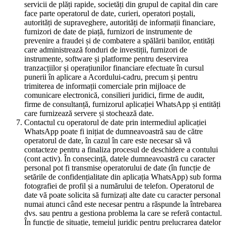
servicii de plăți rapide, societăți din grupul de capital din care
face parte operatorul de date, curieri, operatori poștali,
autorități de supraveghere, autorități de informații financiare,
furnizori de date de piață, furnizori de instrumente de
prevenire a fraudei și de combatere a spălării banilor, entități
care administrează fonduri de investiții, furnizori de
instrumente, software și platforme pentru deservirea
tranzacțiilor și operațiunilor financiare efectuate în cursul
punerii în aplicare a Acordului-cadru, precum și pentru
trimiterea de informații comerciale prin mijloace de
comunicare electronică, consilieri juridici, firme de audit,
firme de consultanță, furnizorul aplicației WhatsApp și entități
care furnizează servere și stochează date.
Contactul cu operatorul de date prin intermediul aplicației
WhatsApp poate fi inițiat de dumneavoastră sau de către
operatorul de date, în cazul în care este necesar să vă
contacteze pentru a finaliza procesul de deschidere a contului
(cont activ). În consecință, datele dumneavoastră cu caracter
personal pot fi transmise operatorului de date (în funcție de
setările de confidențialitate din aplicația WhatsApp) sub forma
fotografiei de profil și a numărului de telefon. Operatorul de
date vă poate solicita să furnizați alte date cu caracter personal
numai atunci când este necesar pentru a răspunde la întrebarea
dvs. sau pentru a gestiona problema la care se referă contactul.
În funcție de situație, temeiul juridic pentru prelucrarea datelor