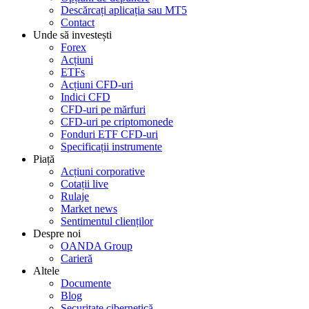
Descărcați aplicația sau MT5
Contact
Unde să investești
Forex
Acțiuni
ETFs
Acțiuni CFD-uri
Indici CFD
CFD-uri pe mărfuri
CFD-uri pe criptomonede
Fonduri ETF CFD-uri
Specificații instrumente
Piață
Acțiuni corporative
Cotații live
Rulaje
Market news
Sentimentul clienților
Despre noi
OANDA Group
Carieră
Altele
Documente
Blog
Securitate cibernetică