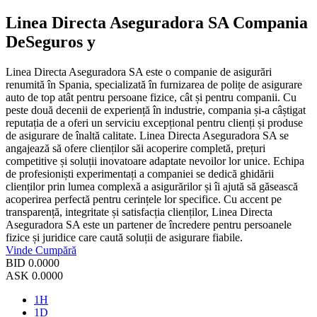
Linea Directa Aseguradora SA Compania
DeSeguros y
Linea Directa Aseguradora SA este o companie de asigurări
renumită în Spania, specializată în furnizarea de polițe de asigurare
auto de top atât pentru persoane fizice, cât și pentru companii. Cu
peste două decenii de experiență în industrie, compania și-a câștigat
reputația de a oferi un serviciu excepțional pentru clienți și produse
de asigurare de înaltă calitate. Linea Directa Aseguradora SA se
angajează să ofere clienților săi acoperire completă, prețuri
competitive și soluții inovatoare adaptate nevoilor lor unice. Echipa
de profesioniști experimentați a companiei se dedică ghidării
clienților prin lumea complexă a asigurărilor și îi ajută să găsească
acoperirea perfectă pentru cerințele lor specifice. Cu accent pe
transparență, integritate și satisfacția clienților, Linea Directa
Aseguradora SA este un partener de încredere pentru persoanele
fizice și juridice care caută soluții de asigurare fiabile.
Vinde
Cumpără
BID
0.0000
ASK
0.0000
1H
1D