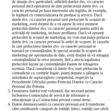
de situația dvs. particulară, utilizării datelor dvs. cu caracter
personal dacă operatorul de date prelucrează datele dvs. cu
caracter personal pe baza interesului său legitim, de exemplu,
în legătură cu comercializarea de produse și servicii. Dacă
datele dvs. cu caracter personal sunt prelucrate în scopuri de
marketing, aveți dreptul de a vă opune în orice moment
prelucrării datelor dvs. cu caracter personal pentru astfel de
activități de marketing, inclusiv profilarea. Dacă vă opuneți
prelucrării în scopuri de marketing, nu vom mai putea prelucra
datele dvs. cu caracter personal în astfel de scopuri. În cazurile
în care prelucrarea datelor dvs. cu caracter personal se
bazează pe consimțământ, în special acordat în scopuri de
marketing ale operatorului de date, aveți dreptul să vă retrageți
consimțământul în orice moment, fără a afecta legalitatea
prelucrării bazate pe consimțământ înainte de retragerea
acestuia. Dacă considerați că datele dvs. sunt prelucrate în
contradicție cu cerințele legale, puteți depune o plângere la
autoritatea de supraveghere competentă, respectiv la
Președintele Oficiului pentru Protecția Datelor cu Caracter
Personal din Polonia.
Furnizarea datelor este voluntară, dar necesară pentru
încheierea Contractului de servicii de informare și
educaționale și a Contractului privind contul demo.
Datele dumneavoastră cu caracter personal pot fi transferate
către următoarele categorii de entități: bănci, entități care oferă