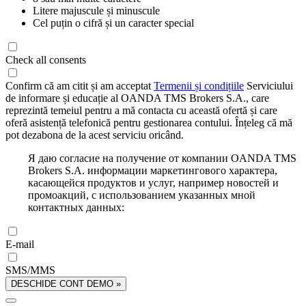
Litere majuscule și minuscule
Cel puțin o cifră și un caracter special
Check all consents
Confirm că am citit și am acceptat
Termenii și condițiile
Serviciului
de informare și educație al OANDA TMS Brokers S.A., care
reprezintă temeiul pentru a mă contacta cu această ofertă și care
oferă asistență telefonică pentru gestionarea contului. Înțeleg că mă
pot dezabona de la acest serviciu oricând.
Я даю согласие на получение от компании OANDA TMS
Brokers S.A. информации маркетингового характера,
касающейся продуктов и услуг, например новостей и
промоакций, с использованием указанных мной
контактных данных:
E-mail
SMS/MMS
DESCHIDE CONT DEMO »