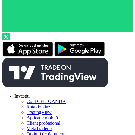
Investiți
Cont CFD OANDA
Rata dobânzii
TradingView
Aplicație mobilă
Client profesional
MetaTrader 5
Opțiuni de depunere