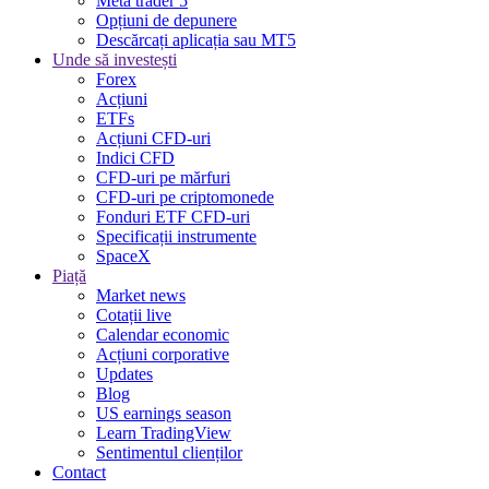
Meta trader 5
Opțiuni de depunere
Descărcați aplicația sau MT5
Unde să investești
Forex
Acțiuni
ETFs
Acțiuni CFD-uri
Indici CFD
CFD-uri pe mărfuri
CFD-uri pe criptomonede
Fonduri ETF CFD-uri
Specificații instrumente
SpaceX
Piață
Market news
Cotații live
Calendar economic
Acțiuni corporative
Updates
Blog
US earnings season
Learn TradingView
Sentimentul clienților
Contact