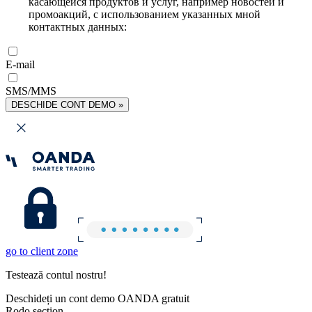
касающейся продуктов и услуг, например новостей и
промоакций, с использованием указанных мной
контактных данных:
E-mail
SMS/MMS
DESCHIDE CONT DEMO »
go to client zone
Testează contul nostru!
Deschideți un cont demo OANDA gratuit
Rodo section