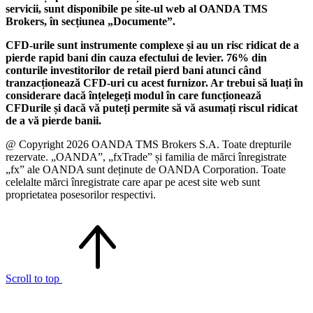
servicii, sunt disponibile pe site-ul web al OANDA TMS
Brokers, în secțiunea „Documente”.
CFD-urile sunt instrumente complexe și au un risc ridicat de a
pierde rapid bani din cauza efectului de levier. 76% din
conturile investitorilor de retail pierd bani atunci când
tranzacționează CFD-uri cu acest furnizor. Ar trebui să luați în
considerare dacă înțelegeți modul în care funcționează
CFDurile și dacă vă puteți permite să vă asumați riscul ridicat
de a vă pierde banii.
@ Copyright 2026 OANDA TMS Brokers S.A. Toate drepturile
rezervate. „OANDA”, „fxTrade” și familia de mărci înregistrate
„fx” ale OANDA sunt deținute de OANDA Corporation. Toate
celelalte mărci înregistrate care apar pe acest site web sunt
proprietatea posesorilor respectivi.
Scroll to top