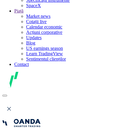
Specificații instrumente
SpaceX
Piață
Market news
Cotații live
Calendar economic
Acțiuni corporative
Updates
Blog
US earnings season
Learn TradingView
Sentimentul clienților
Contact