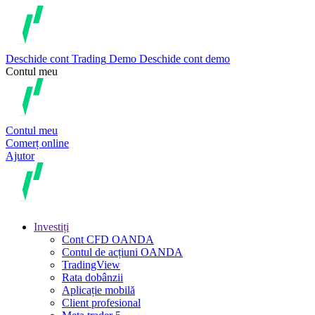
Deschide cont
Trading
Demo
Deschide cont demo
Contul meu
Contul meu
Comerț online
Ajutor
Investiți
Cont CFD OANDA
Contul de acțiuni OANDA
TradingView
Rata dobânzii
Aplicație mobilă
Client profesional