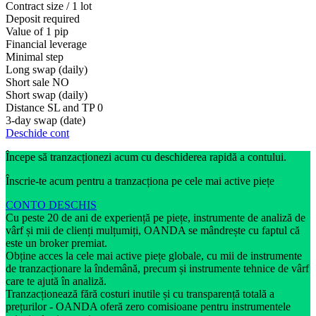
Contract size / 1 lot
Deposit required
Value of 1 pip
Financial leverage
Minimal step
Long swap (daily)
Short sale
NO
Short swap (daily)
Distance SL and TP
0
3-day swap (date)
Deschide cont
Începe să tranzacționezi acum cu deschiderea rapidă a contului.
Înscrie-te acum pentru a tranzacționa pe cele mai active piețe
CONTO DESCHIS
Cu peste 20 de ani de experiență pe piețe, instrumente de analiză de
vârf și mii de clienți mulțumiți, OANDA se mândrește cu faptul că
este un broker premiat.
Obține acces la cele mai active piețe globale, cu mii de instrumente
de tranzacționare la îndemână, precum și instrumente tehnice de vârf
care te ajută în analiză.
Tranzacționează fără costuri inutile și cu transparență totală a
prețurilor - OANDA oferă zero comisioane pentru instrumentele