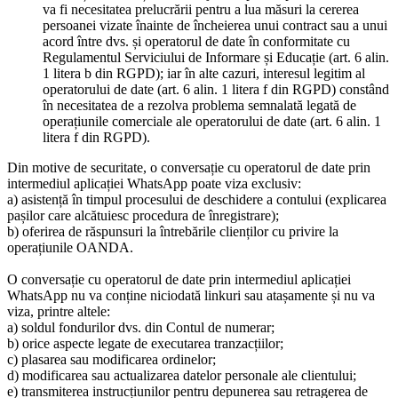
va fi necesitatea prelucrării pentru a lua măsuri la cererea
persoanei vizate înainte de încheierea unui contract sau a unui
acord între dvs. și operatorul de date în conformitate cu
Regulamentul Serviciului de Informare și Educație (art. 6 alin.
1 litera b din RGPD); iar în alte cazuri, interesul legitim al
operatorului de date (art. 6 alin. 1 litera f din RGPD) constând
în necesitatea de a rezolva problema semnalată legată de
operațiunile comerciale ale operatorului de date (art. 6 alin. 1
litera f din RGPD).
Din motive de securitate, o conversație cu operatorul de date prin
intermediul aplicației WhatsApp poate viza exclusiv:
a) asistență în timpul procesului de deschidere a contului (explicarea
pașilor care alcătuiesc procedura de înregistrare);
b) oferirea de răspunsuri la întrebările clienților cu privire la
operațiunile OANDA.
O conversație cu operatorul de date prin intermediul aplicației
WhatsApp nu va conține niciodată linkuri sau atașamente și nu va
viza, printre altele:
a) soldul fondurilor dvs. din Contul de numerar;
b) orice aspecte legate de executarea tranzacțiilor;
c) plasarea sau modificarea ordinelor;
d) modificarea sau actualizarea datelor personale ale clientului;
e) transmiterea instrucțiunilor pentru depunerea sau retragerea de