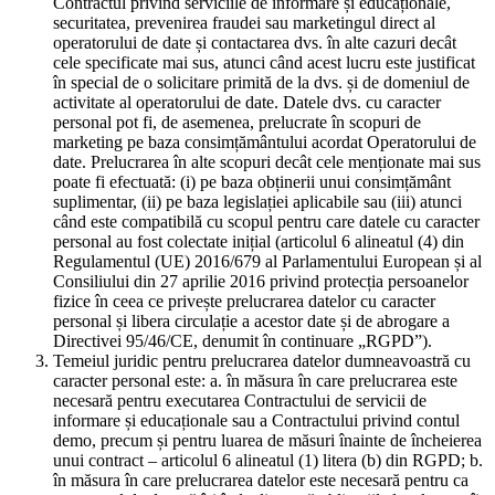
Contractul privind serviciile de informare și educaționale,
securitatea, prevenirea fraudei sau marketingul direct al
operatorului de date și contactarea dvs. în alte cazuri decât
cele specificate mai sus, atunci când acest lucru este justificat
în special de o solicitare primită de la dvs. și de domeniul de
activitate al operatorului de date. Datele dvs. cu caracter
personal pot fi, de asemenea, prelucrate în scopuri de
marketing pe baza consimțământului acordat Operatorului de
date. Prelucrarea în alte scopuri decât cele menționate mai sus
poate fi efectuată: (i) pe baza obținerii unui consimțământ
suplimentar, (ii) pe baza legislației aplicabile sau (iii) atunci
când este compatibilă cu scopul pentru care datele cu caracter
personal au fost colectate inițial (articolul 6 alineatul (4) din
Regulamentul (UE) 2016/679 al Parlamentului European și al
Consiliului din 27 aprilie 2016 privind protecția persoanelor
fizice în ceea ce privește prelucrarea datelor cu caracter
personal și libera circulație a acestor date și de abrogare a
Directivei 95/46/CE, denumit în continuare „RGPD”).
Temeiul juridic pentru prelucrarea datelor dumneavoastră cu
caracter personal este: a. în măsura în care prelucrarea este
necesară pentru executarea Contractului de servicii de
informare și educaționale sau a Contractului privind contul
demo, precum și pentru luarea de măsuri înainte de încheierea
unui contract – articolul 6 alineatul (1) litera (b) din RGPD; b.
în măsura în care prelucrarea datelor este necesară pentru ca