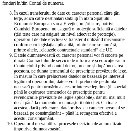
fonduri în/din Contul de numerar.
În cazul transferului de date cu caracter personal către țări
terțe, adică către destinatari stabiliți în afara Spațiului
Economic European sau a Elveției, în țări care, potrivit
Comisiei Europene, nu asigură o protecție suficientă a datelor
(țări terțe care nu asigură un nivel adecvat de protecție),
operatorul de date efectuează transferul utilizând mecanisme
conforme cu legislația aplicabilă, printre care se numără,
printre altele, „clauzele contractuale standard” ale UE.
Datele dumneavoastră cu caracter personal vor fi stocate pe
durata Contractului de servicii de informare și educație sau a
Contractului privind contul demo, precum și după încetarea
acestora, pe durata termenului de prescripție prevăzut de lege.
În măsura în care prelucrarea datelor se bazează pe interesul
legitim al operatorului, datele vor fi prelucrate pe durata
necesară pentru urmărirea acestor interese legitime (în special,
până la expirarea termenelor de prescripție pentru
revendicările prevăzute de legile aplicabile), dar nu mai mult
decât până la momentul recunoașterii obiecției. Cu toate
acestea, dacă prelucrarea datelor dvs. cu caracter personal se
bazează pe consimțământ – până la retragerea efectivă a
acestui consimțământ.
Operatorul nu va utiliza procesele decizionale automatizate
împotriva dumneavoastră.