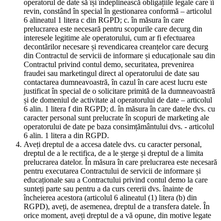
operatorul de date să își îndeplinească obligațiile legale care îi
revin, constând în special în gestionarea conformă – articolul
6 alineatul 1 litera c din RGPD; c. în măsura în care
prelucrarea este necesară pentru scopurile care decurg din
interesele legitime ale operatorului, cum ar fi efectuarea
decontărilor necesare și revendicarea creanțelor care decurg
din Contractul de servicii de informare și educaționale sau din
Contractul privind contul demo, securitatea, prevenirea
fraudei sau marketingul direct al operatorului de date sau
contactarea dumneavoastră, în cazul în care acest lucru este
justificat în special de o solicitare primită de la dumneavoastră
și de domeniul de activitate al operatorului de date – articolul
6 alin. 1 litera f din RGPD; d. în măsura în care datele dvs. cu
caracter personal sunt prelucrate în scopuri de marketing ale
operatorului de date pe baza consimțământului dvs. - articolul
6 alin. 1 litera a din RGPD.
Aveți dreptul de a accesa datele dvs. cu caracter personal,
dreptul de a le rectifica, de a le șterge și dreptul de a limita
prelucrarea datelor. În măsura în care prelucrarea este necesară
pentru executarea Contractului de servicii de informare și
educaționale sau a Contractului privind contul demo la care
sunteți parte sau pentru a da curs cererii dvs. înainte de
încheierea acestora (articolul 6 alineatul (1) litera (b) din
RGPD), aveți, de asemenea, dreptul de a transfera datele. În
orice moment, aveți dreptul de a vă opune, din motive legate