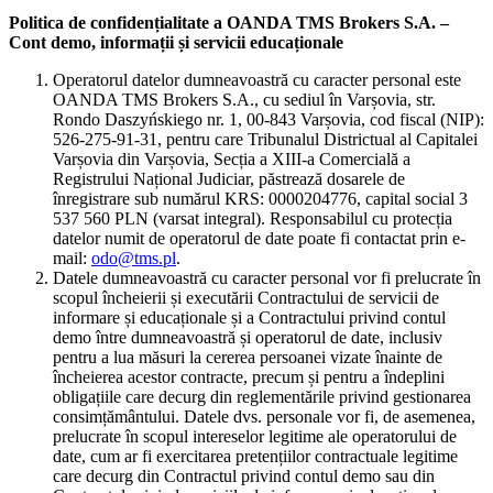
Politica de confidențialitate a OANDA TMS Brokers S.A. –
Cont demo, informații și servicii educaționale
Operatorul datelor dumneavoastră cu caracter personal este
OANDA TMS Brokers S.A., cu sediul în Varșovia, str.
Rondo Daszyńskiego nr. 1, 00-843 Varșovia, cod fiscal (NIP):
526-275-91-31, pentru care Tribunalul Districtual al Capitalei
Varșovia din Varșovia, Secția a XIII-a Comercială a
Registrului Național Judiciar, păstrează dosarele de
înregistrare sub numărul KRS: 0000204776, capital social 3
537 560 PLN (varsat integral). Responsabilul cu protecția
datelor numit de operatorul de date poate fi contactat prin e-
mail:
odo@tms.pl
.
Datele dumneavoastră cu caracter personal vor fi prelucrate în
scopul încheierii și executării Contractului de servicii de
informare și educaționale și a Contractului privind contul
demo între dumneavoastră și operatorul de date, inclusiv
pentru a lua măsuri la cererea persoanei vizate înainte de
încheierea acestor contracte, precum și pentru a îndeplini
obligațiile care decurg din reglementările privind gestionarea
consimțământului. Datele dvs. personale vor fi, de asemenea,
prelucrate în scopul intereselor legitime ale operatorului de
date, cum ar fi exercitarea pretențiilor contractuale legitime
care decurg din Contractul privind contul demo sau din