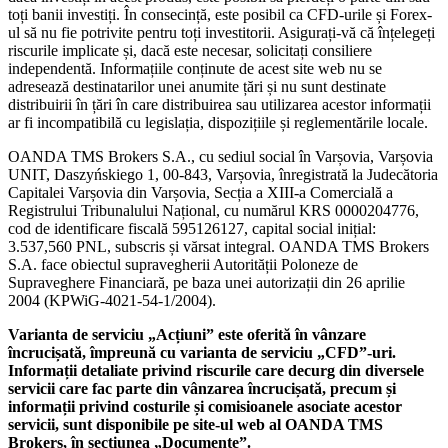
toți banii investiți. În consecință, este posibil ca CFD-urile și Forex-
ul să nu fie potrivite pentru toți investitorii. Asigurați-vă că înțelegeți
riscurile implicate și, dacă este necesar, solicitați consiliere
independentă. Informațiile conținute de acest site web nu se
adresează destinatarilor unei anumite țări și nu sunt destinate
distribuirii în țări în care distribuirea sau utilizarea acestor informații
ar fi incompatibilă cu legislația, dispozițiile și reglementările locale.
OANDA TMS Brokers S.A., cu sediul social în Varșovia, Varșovia
UNIT, Daszyńskiego 1, 00-843, Varșovia, înregistrată la Judecătoria
Capitalei Varșovia din Varșovia, Secția a XIII-a Comercială a
Registrului Tribunalului Național, cu numărul KRS 0000204776,
cod de identificare fiscală 595126127, capital social inițial:
3.537,560 PNL, subscris și vărsat integral. OANDA TMS Brokers
S.A. face obiectul supravegherii Autorității Poloneze de
Supraveghere Financiară, pe baza unei autorizații din 26 aprilie
2004 (KPWiG-4021-54-1/2004).
Varianta de serviciu „Acțiuni” este oferită în vânzare
încrucișată, împreună cu varianta de serviciu „CFD”-uri.
Informații detaliate privind riscurile care decurg din diversele
servicii care fac parte din vânzarea încrucișată, precum și
informații privind costurile și comisioanele asociate acestor
servicii, sunt disponibile pe site-ul web al OANDA TMS
Brokers, în secțiunea „Documente”.