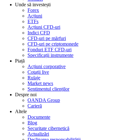
Unde să investești
Forex
Acțiuni
ETFs
Acțiuni CFD-uri
Indici CFD
CFD-uri pe mărfuri
CFD-uri pe criptomonede
Fonduri ETF CFD-uri
Specificații instrumente
Piață
Acțiuni corporative
Cotații live
Rulaje
Market news
Sentimentul clienților
Despre noi
OANDA Group
Carieră
Altele
Documente
Blog
Securitate cibernetică
Actualizări
Declinarea responsabilității