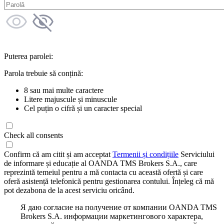
Puterea parolei:
Parola trebuie să conțină:
8 sau mai multe caractere
Litere majuscule și minuscule
Cel puțin o cifră și un caracter special
Check all consents
Confirm că am citit și am acceptat
Termenii și condițiile
Serviciului
de informare și educație al OANDA TMS Brokers S.A., care
reprezintă temeiul pentru a mă contacta cu această ofertă și care
oferă asistență telefonică pentru gestionarea contului. Înțeleg că mă
pot dezabona de la acest serviciu oricând.
Я даю согласие на получение от компании OANDA TMS
Brokers S.A. информации маркетингового характера,