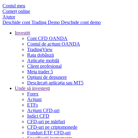
Contul meu
Comerț online
Ajutor
Deschide cont
Trading
Demo
Deschide cont demo
Investiți
Cont CFD OANDA
Contul de acțiuni OANDA
TradingView
Rata dobânzii
Aplicație mobilă
Client profesional
Meta trader 5
Opțiuni de depunere
Descărcați aplicația sau MT5
Unde să investești
Forex
Acțiuni
ETFs
Acțiuni CFD-uri
Indici CFD
CFD-uri pe mărfuri
CFD-uri pe criptomonede
Fonduri ETF CFD-uri