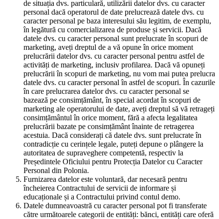
de situația dvs. particulară, utilizării datelor dvs. cu caracter
personal dacă operatorul de date prelucrează datele dvs. cu
caracter personal pe baza interesului său legitim, de exemplu,
în legătură cu comercializarea de produse și servicii. Dacă
datele dvs. cu caracter personal sunt prelucrate în scopuri de
marketing, aveți dreptul de a vă opune în orice moment
prelucrării datelor dvs. cu caracter personal pentru astfel de
activități de marketing, inclusiv profilarea. Dacă vă opuneți
prelucrării în scopuri de marketing, nu vom mai putea prelucra
datele dvs. cu caracter personal în astfel de scopuri. În cazurile
în care prelucrarea datelor dvs. cu caracter personal se
bazează pe consimțământ, în special acordat în scopuri de
marketing ale operatorului de date, aveți dreptul să vă retrageți
consimțământul în orice moment, fără a afecta legalitatea
prelucrării bazate pe consimțământ înainte de retragerea
acestuia. Dacă considerați că datele dvs. sunt prelucrate în
contradicție cu cerințele legale, puteți depune o plângere la
autoritatea de supraveghere competentă, respectiv la
Președintele Oficiului pentru Protecția Datelor cu Caracter
Personal din Polonia.
Furnizarea datelor este voluntară, dar necesară pentru
încheierea Contractului de servicii de informare și
educaționale și a Contractului privind contul demo.
Datele dumneavoastră cu caracter personal pot fi transferate
către următoarele categorii de entități: bănci, entități care oferă