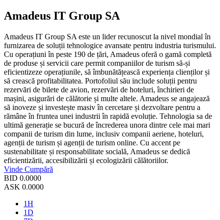
Amadeus IT Group SA
Amadeus IT Group SA este un lider recunoscut la nivel mondial în
furnizarea de soluții tehnologice avansate pentru industria turismului.
Cu operațiuni în peste 190 de țări, Amadeus oferă o gamă completă
de produse și servicii care permit companiilor de turism să-și
eficientizeze operațiunile, să îmbunătățească experiența clienților și
să crească profitabilitatea. Portofoliul său include soluții pentru
rezervări de bilete de avion, rezervări de hoteluri, închirieri de
mașini, asigurări de călătorie și multe altele. Amadeus se angajează
să inoveze și investește masiv în cercetare și dezvoltare pentru a
rămâne în fruntea unei industrii în rapidă evoluție. Tehnologia sa de
ultimă generație se bucură de încrederea unora dintre cele mai mari
companii de turism din lume, inclusiv companii aeriene, hoteluri,
agenții de turism și agenții de turism online. Cu accent pe
sustenabilitate și responsabilitate socială, Amadeus se dedică
eficientizării, accesibilizării și ecologizării călătoriilor.
Vinde
Cumpără
BID
0.0000
ASK
0.0000
1H
1D