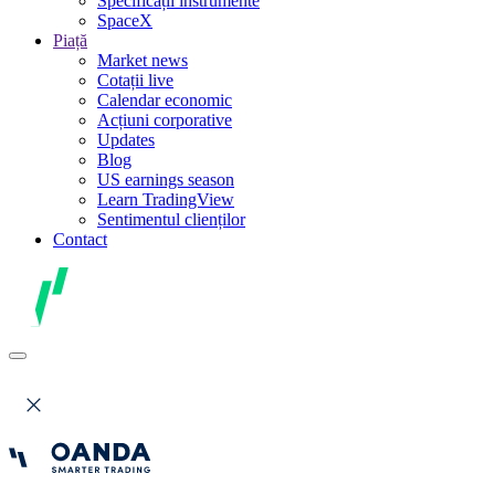
Specificații instrumente
SpaceX
Piață
Market news
Cotații live
Calendar economic
Acțiuni corporative
Updates
Blog
US earnings season
Learn TradingView
Sentimentul clienților
Contact