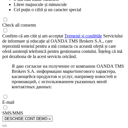
Litere majuscule și minuscule
Cel puțin o cifră și un caracter special
Check all consents
Confirm că am citit și am acceptat
Termenii și condițiile
Serviciului
de informare și educație al OANDA TMS Brokers S.A., care
reprezintă temeiul pentru a mă contacta cu această ofertă și care
oferă asistență telefonică pentru gestionarea contului. Înțeleg că mă
pot dezabona de la acest serviciu oricând.
Я даю согласие на получение от компании OANDA TMS
Brokers S.A. информации маркетингового характера,
касающейся продуктов и услуг, например новостей и
промоакций, с использованием указанных мной
контактных данных:
E-mail
SMS/MMS
DESCHIDE CONT DEMO »