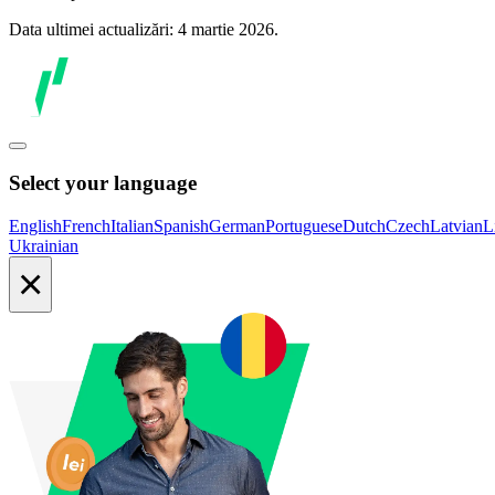
Data ultimei actualizări: 4 martie 2026.
Select your language
English
French
Italian
Spanish
German
Portuguese
Dutch
Czech
Latvian
L
Ukrainian
×