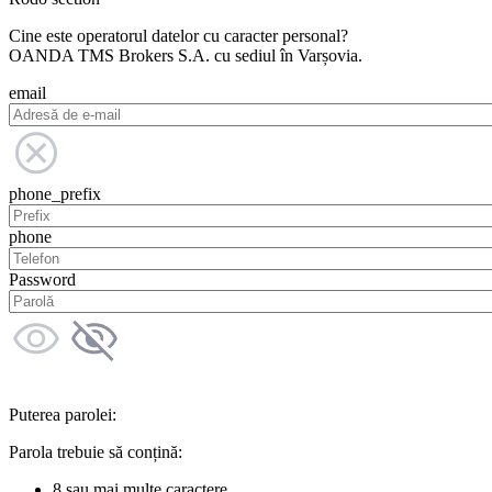
Cine este operatorul datelor cu caracter personal?
OANDA TMS Brokers S.A. cu sediul în Varșovia.
email
phone_prefix
phone
Password
Puterea parolei:
Parola trebuie să conțină:
8 sau mai multe caractere