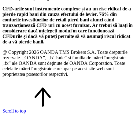
CFD-urile sunt instrumente complexe și au un risc ridicat de a
pierde rapid bani din cauza efectului de levier. 76% din
conturile investitorilor de retail pierd bani atunci când
tranzacționează CFD-uri cu acest furnizor. Ar trebui să luați în
considerare dacă înțelegeți modul în care funcționează
CFDurile și dacă vă puteți permite să vă asumați riscul ridicat
de a vă pierde banii.
@ Copyright 2026 OANDA TMS Brokers S.A. Toate drepturile
rezervate. „OANDA”, „fxTrade” și familia de mărci înregistrate
„fx” ale OANDA sunt deținute de OANDA Corporation. Toate
celelalte mărci înregistrate care apar pe acest site web sunt
proprietatea posesorilor respectivi.
Scroll to top