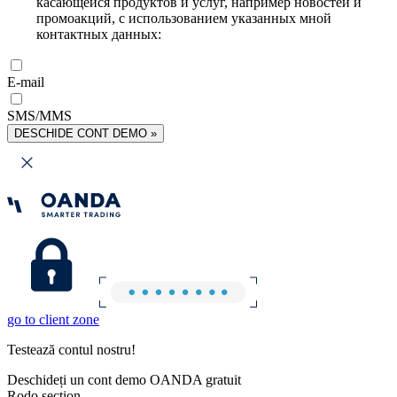
касающейся продуктов и услуг, например новостей и
промоакций, с использованием указанных мной
контактных данных:
E-mail
SMS/MMS
DESCHIDE CONT DEMO »
go to client zone
Testează contul nostru!
Deschideți un cont demo OANDA gratuit
Rodo section