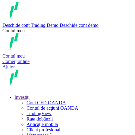
Deschide cont
Trading
Demo
Deschide cont demo
Contul meu
Contul meu
Comerț online
Ajutor
Investiți
Cont CFD OANDA
Contul de acțiuni OANDA
TradingView
Rata dobânzii
Aplicație mobilă
Client profesional