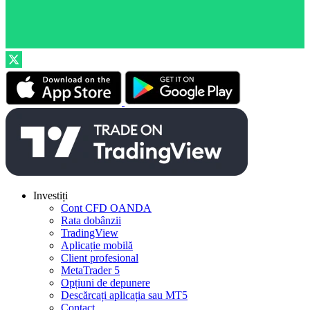
Investiți
Cont CFD OANDA
Rata dobânzii
TradingView
Aplicație mobilă
Client profesional
MetaTrader 5
Opțiuni de depunere
Descărcați aplicația sau MT5
Contact