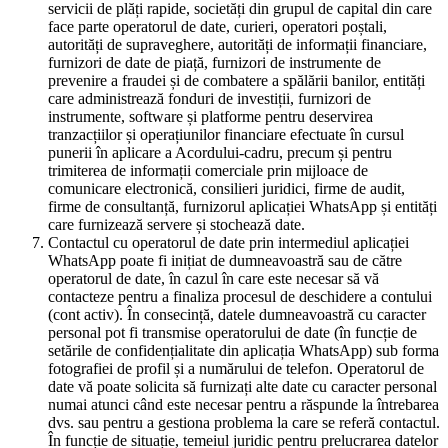
servicii de plăți rapide, societăți din grupul de capital din care
face parte operatorul de date, curieri, operatori poștali,
autorități de supraveghere, autorități de informații financiare,
furnizori de date de piață, furnizori de instrumente de
prevenire a fraudei și de combatere a spălării banilor, entități
care administrează fonduri de investiții, furnizori de
instrumente, software și platforme pentru deservirea
tranzacțiilor și operațiunilor financiare efectuate în cursul
punerii în aplicare a Acordului-cadru, precum și pentru
trimiterea de informații comerciale prin mijloace de
comunicare electronică, consilieri juridici, firme de audit,
firme de consultanță, furnizorul aplicației WhatsApp și entități
care furnizează servere și stochează date.
Contactul cu operatorul de date prin intermediul aplicației
WhatsApp poate fi inițiat de dumneavoastră sau de către
operatorul de date, în cazul în care este necesar să vă
contacteze pentru a finaliza procesul de deschidere a contului
(cont activ). În consecință, datele dumneavoastră cu caracter
personal pot fi transmise operatorului de date (în funcție de
setările de confidențialitate din aplicația WhatsApp) sub forma
fotografiei de profil și a numărului de telefon. Operatorul de
date vă poate solicita să furnizați alte date cu caracter personal
numai atunci când este necesar pentru a răspunde la întrebarea
dvs. sau pentru a gestiona problema la care se referă contactul.
În funcție de situație, temeiul juridic pentru prelucrarea datelor