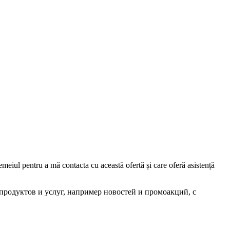
iul pentru a mă contacta cu această ofertă și care oferă asistență
родуктов и услуг, например новостей и промоакций, с