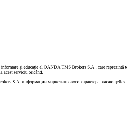
 informare și educație al OANDA TMS Brokers S.A., care reprezintă teme
a acest serviciu oricând.
kers S.A. информации маркетингового характера, касающейся п