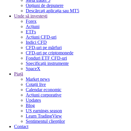
Meta trader 5
Opțiuni de depunere
Descărcați aplicația sau MT5
Unde să investești
Forex
Acțiuni
ETFs
Acțiuni CFD-uri
Indici CFD
CFD-uri pe mărfuri
CFD-uri pe criptomonede
Fonduri ETF CFD-uri
Specificații instrumente
SpaceX
Piață
Market news
Cotații live
Calendar economic
Acțiuni corporative
Updates
Blog
US earnings season
Learn TradingView
Sentimentul clienților
Contact