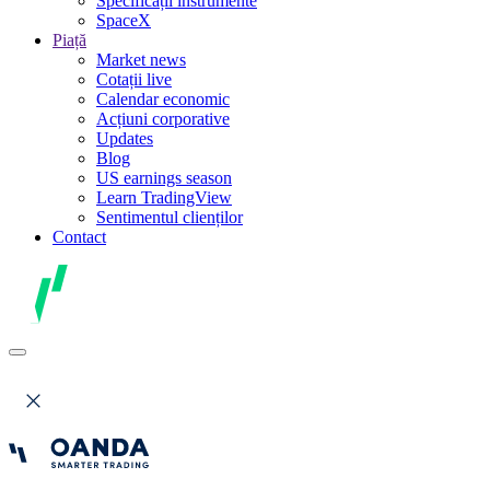
Specificații instrumente
SpaceX
Piață
Market news
Cotații live
Calendar economic
Acțiuni corporative
Updates
Blog
US earnings season
Learn TradingView
Sentimentul clienților
Contact