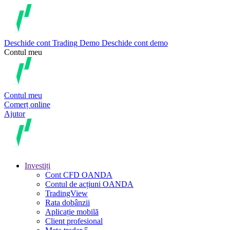
Deschide cont
Trading
Demo
Deschide cont demo
Contul meu
Contul meu
Comerț online
Ajutor
Investiți
Cont CFD OANDA
Contul de acțiuni OANDA
TradingView
Rata dobânzii
Aplicație mobilă
Client profesional