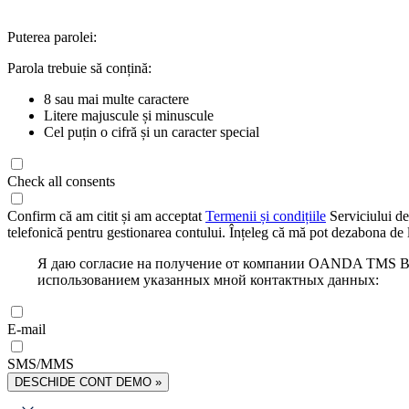
Puterea parolei:
Parola trebuie să conțină:
8 sau mai multe caractere
Litere majuscule și minuscule
Cel puțin o cifră și un caracter special
Check all consents
Confirm că am citit și am acceptat
Termenii și condițiile
Serviciului de
telefonică pentru gestionarea contului. Înțeleg că mă pot dezabona de l
Я даю согласие на получение от компании OANDA TMS Bro
использованием указанных мной контактных данных:
E-mail
SMS/MMS
DESCHIDE CONT DEMO »