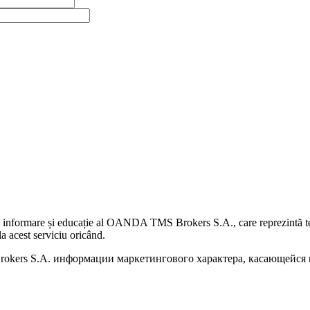
 informare și educație al OANDA TMS Brokers S.A., care reprezintă teme
a acest serviciu oricând.
kers S.A. информации маркетингового характера, касающейся п