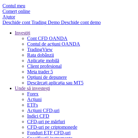
Contul meu
Comerț online
Ajutor
Deschide cont
Trading
Demo
Deschide cont demo
Investiți
Cont CFD OANDA
Contul de acțiuni OANDA
TradingView
Rata dobânzii
Aplicație mobilă
Client profesional
Meta trader 5
Opțiuni de depunere
Descărcați aplicația sau MT5
Unde să investești
Forex
Acțiuni
ETFs
Acțiuni CFD-uri
Indici CFD
CFD-uri pe mărfuri
CFD-uri pe criptomonede
Fonduri ETF CFD-uri