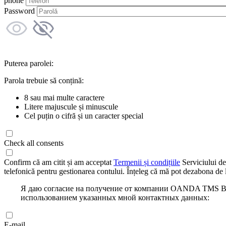
phone
Password
Puterea parolei:
Parola trebuie să conțină:
8 sau mai multe caractere
Litere majuscule și minuscule
Cel puțin o cifră și un caracter special
Check all consents
Confirm că am citit și am acceptat
Termenii și condițiile
Serviciului de
telefonică pentru gestionarea contului. Înțeleg că mă pot dezabona de l
Я даю согласие на получение от компании OANDA TMS Bro
использованием указанных мной контактных данных:
E-mail