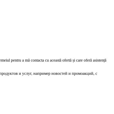
iul pentru a mă contacta cu această ofertă și care oferă asistență
родуктов и услуг, например новостей и промоакций, с