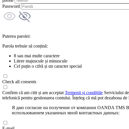
phone
Password
Puterea parolei:
Parola trebuie să conțină:
8 sau mai multe caractere
Litere majuscule și minuscule
Cel puțin o cifră și un caracter special
Check all consents
Confirm că am citit și am acceptat
Termenii și condițiile
Serviciului de
telefonică pentru gestionarea contului. Înțeleg că mă pot dezabona de l
Я даю согласие на получение от компании OANDA TMS Bro
использованием указанных мной контактных данных:
E-mail