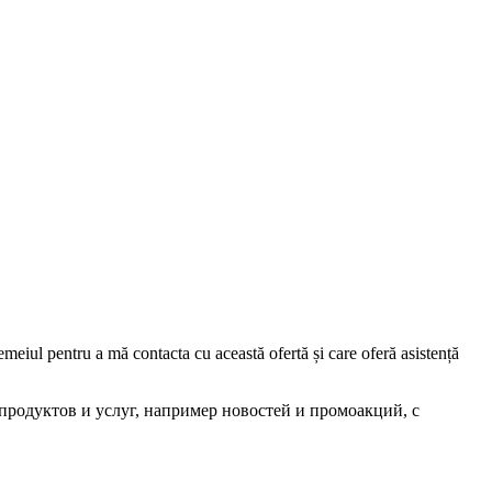
iul pentru a mă contacta cu această ofertă și care oferă asistență
родуктов и услуг, например новостей и промоакций, с