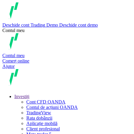
Deschide cont
Trading
Demo
Deschide cont demo
Contul meu
Contul meu
Comerț online
Ajutor
Investiți
Cont CFD OANDA
Contul de acțiuni OANDA
TradingView
Rata dobânzii
Aplicație mobilă
Client profesional