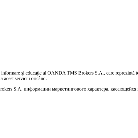
 informare și educație al OANDA TMS Brokers S.A., care reprezintă teme
a acest serviciu oricând.
kers S.A. информации маркетингового характера, касающейся п