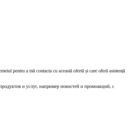
iul pentru a mă contacta cu această ofertă și care oferă asistență
родуктов и услуг, например новостей и промоакций, с