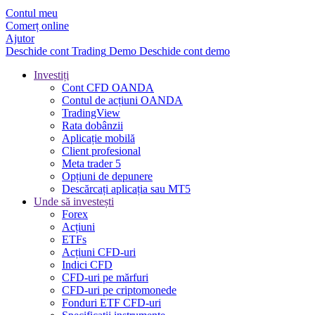
Contul meu
Comerț online
Ajutor
Deschide cont
Trading
Demo
Deschide cont demo
Investiți
Cont CFD OANDA
Contul de acțiuni OANDA
TradingView
Rata dobânzii
Aplicație mobilă
Client profesional
Meta trader 5
Opțiuni de depunere
Descărcați aplicația sau MT5
Unde să investești
Forex
Acțiuni
ETFs
Acțiuni CFD-uri
Indici CFD
CFD-uri pe mărfuri
CFD-uri pe criptomonede
Fonduri ETF CFD-uri