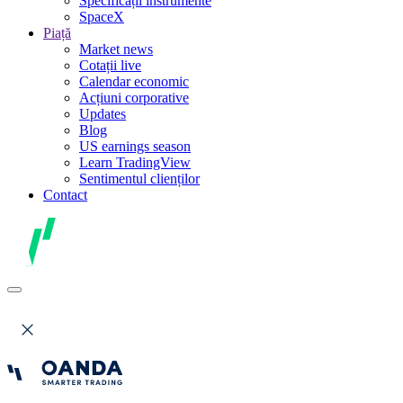
Specificații instrumente
SpaceX
Piață
Market news
Cotații live
Calendar economic
Acțiuni corporative
Updates
Blog
US earnings season
Learn TradingView
Sentimentul clienților
Contact