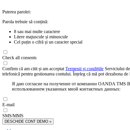
Puterea parolei:
Parola trebuie să conțină:
8 sau mai multe caractere
Litere majuscule și minuscule
Cel puțin o cifră și un caracter special
Check all consents
Confirm că am citit și am acceptat
Termenii și condițiile
Serviciului de
telefonică pentru gestionarea contului. Înțeleg că mă pot dezabona de l
Я даю согласие на получение от компании OANDA TMS Bro
использованием указанных мной контактных данных:
E-mail
SMS/MMS
DESCHIDE CONT DEMO »