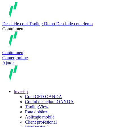
Deschide cont
Trading
Demo
Deschide cont demo
Contul meu
Contul meu
Comerț online
Ajutor
Investiți
Cont CFD OANDA
Contul de acțiuni OANDA
TradingView
Rata dobânzii
Aplicație mobilă
Client profesional