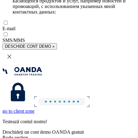
касающейся продуктов и услуг, например новостей и
промоакций, с использованием указанных мной
контактных данных:
E-mail
SMS/MMS
DESCHIDE CONT DEMO »
go to client zone
Testează contul nostru!
Deschideți un cont demo OANDA gratuit
Rodo section