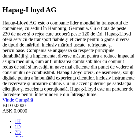
Hapag-Lloyd AG
Hapag-Lloyd AG este o companie lider mondial în transportul de
containere, cu sediul în Hamburg, Germania. Cu o flotă de peste
230 de nave și o rețea care acoperă peste 120 de țări, Hapag-Lloyd
oferă servicii de transport fiabile și eficiente pentru o gamă diversă
de tipuri de mărfuri, inclusiv mărfuri uscate, refrigerate și
periculoase. Compania se angajează să respecte principiile
durabilității și a implementat diverse măsuri pentru a reduce impactul
asupra mediului, cum ar fi utilizarea combustibililor cu conținut
redus de sulf și investiții în nave mai eficiente din punct de vedere al
consumului de combustibil. Hapag-Lloyd oferă, de asemenea, soluții
digitale pentru a îmbunătăți experiența clienților, inclusiv instrumente
de rezervare și urmărire online. Cu un accent puternic pe satisfacția
clienților și excelența operațională, Hapag-Lloyd este un partener de
încredere pentru întreprinderile din întreaga lume.
Vinde
Cumpără
BID
0.0000
ASK
0.0000
1H
1D
7D