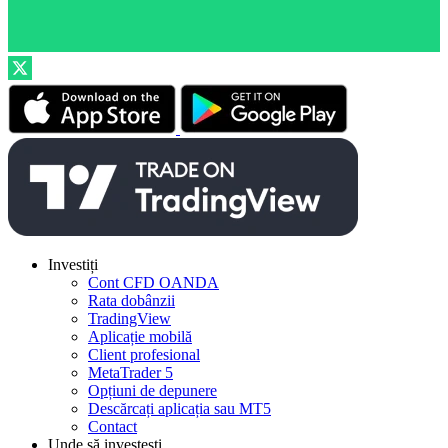
Investiți
Cont CFD OANDA
Rata dobânzii
TradingView
Aplicație mobilă
Client profesional
MetaTrader 5
Opțiuni de depunere
Descărcați aplicația sau MT5
Contact
Unde să investești