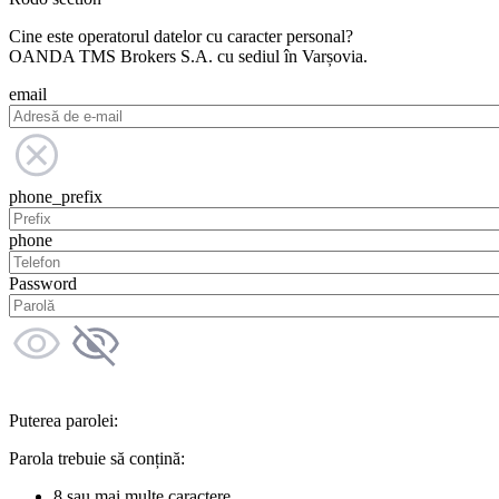
Cine este operatorul datelor cu caracter personal?
OANDA TMS Brokers S.A. cu sediul în Varșovia.
email
phone_prefix
phone
Password
Puterea parolei:
Parola trebuie să conțină:
8 sau mai multe caractere