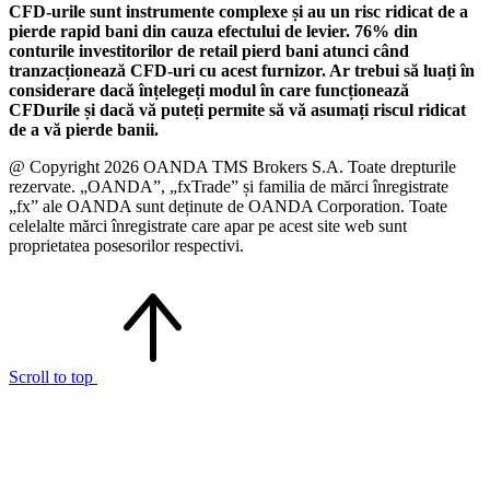
CFD-urile sunt instrumente complexe și au un risc ridicat de a
pierde rapid bani din cauza efectului de levier. 76% din
conturile investitorilor de retail pierd bani atunci când
tranzacționează CFD-uri cu acest furnizor. Ar trebui să luați în
considerare dacă înțelegeți modul în care funcționează
CFDurile și dacă vă puteți permite să vă asumați riscul ridicat
de a vă pierde banii.
@ Copyright 2026 OANDA TMS Brokers S.A. Toate drepturile
rezervate. „OANDA”, „fxTrade” și familia de mărci înregistrate
„fx” ale OANDA sunt deținute de OANDA Corporation. Toate
celelalte mărci înregistrate care apar pe acest site web sunt
proprietatea posesorilor respectivi.
Scroll to top