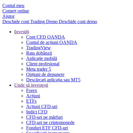
Contul meu
Comerț online
Ajutor
Deschide cont
Trading
Demo
Deschide cont demo
Investiți
Cont CFD OANDA
Contul de acțiuni OANDA
TradingView
Rata dobânzii
Aplicație mobilă
Client profesional
Meta trader 5
Opțiuni de depunere
Descărcați aplicația sau MT5
Unde să investești
Forex
Acțiuni
ETFs
Acțiuni CFD-uri
Indici CFD
CFD-uri pe mărfuri
CFD-uri pe criptomonede
Fonduri ETF CFD-uri