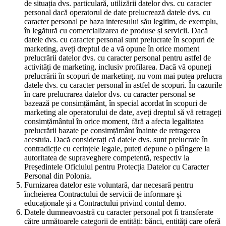
de situația dvs. particulară, utilizării datelor dvs. cu caracter
personal dacă operatorul de date prelucrează datele dvs. cu
caracter personal pe baza interesului său legitim, de exemplu,
în legătură cu comercializarea de produse și servicii. Dacă
datele dvs. cu caracter personal sunt prelucrate în scopuri de
marketing, aveți dreptul de a vă opune în orice moment
prelucrării datelor dvs. cu caracter personal pentru astfel de
activități de marketing, inclusiv profilarea. Dacă vă opuneți
prelucrării în scopuri de marketing, nu vom mai putea prelucra
datele dvs. cu caracter personal în astfel de scopuri. În cazurile
în care prelucrarea datelor dvs. cu caracter personal se
bazează pe consimțământ, în special acordat în scopuri de
marketing ale operatorului de date, aveți dreptul să vă retrageți
consimțământul în orice moment, fără a afecta legalitatea
prelucrării bazate pe consimțământ înainte de retragerea
acestuia. Dacă considerați că datele dvs. sunt prelucrate în
contradicție cu cerințele legale, puteți depune o plângere la
autoritatea de supraveghere competentă, respectiv la
Președintele Oficiului pentru Protecția Datelor cu Caracter
Personal din Polonia.
Furnizarea datelor este voluntară, dar necesară pentru
încheierea Contractului de servicii de informare și
educaționale și a Contractului privind contul demo.
Datele dumneavoastră cu caracter personal pot fi transferate
către următoarele categorii de entități: bănci, entități care oferă