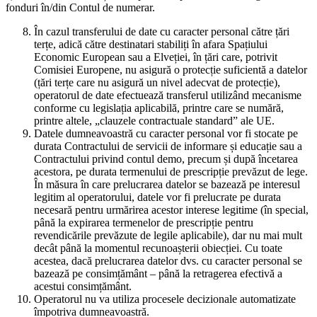
fonduri în/din Contul de numerar.
În cazul transferului de date cu caracter personal către țări
terțe, adică către destinatari stabiliți în afara Spațiului
Economic European sau a Elveției, în țări care, potrivit
Comisiei Europene, nu asigură o protecție suficientă a datelor
(țări terțe care nu asigură un nivel adecvat de protecție),
operatorul de date efectuează transferul utilizând mecanisme
conforme cu legislația aplicabilă, printre care se numără,
printre altele, „clauzele contractuale standard” ale UE.
Datele dumneavoastră cu caracter personal vor fi stocate pe
durata Contractului de servicii de informare și educație sau a
Contractului privind contul demo, precum și după încetarea
acestora, pe durata termenului de prescripție prevăzut de lege.
În măsura în care prelucrarea datelor se bazează pe interesul
legitim al operatorului, datele vor fi prelucrate pe durata
necesară pentru urmărirea acestor interese legitime (în special,
până la expirarea termenelor de prescripție pentru
revendicările prevăzute de legile aplicabile), dar nu mai mult
decât până la momentul recunoașterii obiecției. Cu toate
acestea, dacă prelucrarea datelor dvs. cu caracter personal se
bazează pe consimțământ – până la retragerea efectivă a
acestui consimțământ.
Operatorul nu va utiliza procesele decizionale automatizate
împotriva dumneavoastră.