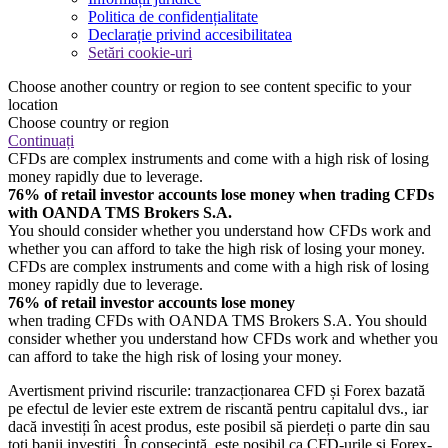
Politica de confidențialitate
Declarație privind accesibilitatea
Setări cookie-uri
Choose another country or region to see content specific to your
location
Choose country or region
Continuați
CFDs are complex instruments and come with a high risk of losing
money rapidly due to leverage.
76% of retail investor accounts lose money when trading CFDs
with OANDA TMS Brokers S.A.
You should consider whether you understand how CFDs work and
whether you can afford to take the high risk of losing your money.
CFDs are complex instruments and come with a high risk of losing
money rapidly due to leverage.
76% of retail investor accounts lose money
when trading CFDs with OANDA TMS Brokers S.A. You should
consider whether you understand how CFDs work and whether you
can afford to take the high risk of losing your money.
Avertisment privind riscurile: tranzacționarea CFD și Forex bazată
pe efectul de levier este extrem de riscantă pentru capitalul dvs., iar
dacă investiți în acest produs, este posibil să pierdeți o parte din sau
toți banii investiți. În consecință, este posibil ca CFD-urile și Forex-