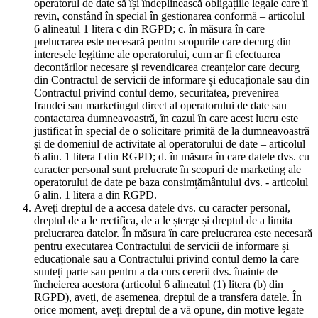
operatorul de date să își îndeplinească obligațiile legale care îi
revin, constând în special în gestionarea conformă – articolul
6 alineatul 1 litera c din RGPD; c. în măsura în care
prelucrarea este necesară pentru scopurile care decurg din
interesele legitime ale operatorului, cum ar fi efectuarea
decontărilor necesare și revendicarea creanțelor care decurg
din Contractul de servicii de informare și educaționale sau din
Contractul privind contul demo, securitatea, prevenirea
fraudei sau marketingul direct al operatorului de date sau
contactarea dumneavoastră, în cazul în care acest lucru este
justificat în special de o solicitare primită de la dumneavoastră
și de domeniul de activitate al operatorului de date – articolul
6 alin. 1 litera f din RGPD; d. în măsura în care datele dvs. cu
caracter personal sunt prelucrate în scopuri de marketing ale
operatorului de date pe baza consimțământului dvs. - articolul
6 alin. 1 litera a din RGPD.
Aveți dreptul de a accesa datele dvs. cu caracter personal,
dreptul de a le rectifica, de a le șterge și dreptul de a limita
prelucrarea datelor. În măsura în care prelucrarea este necesară
pentru executarea Contractului de servicii de informare și
educaționale sau a Contractului privind contul demo la care
sunteți parte sau pentru a da curs cererii dvs. înainte de
încheierea acestora (articolul 6 alineatul (1) litera (b) din
RGPD), aveți, de asemenea, dreptul de a transfera datele. În
orice moment, aveți dreptul de a vă opune, din motive legate