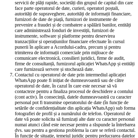
servicii de plăți rapide, societăți din grupul de capital din care
face parte operatorul de date, curieri, operatori poștali,
autorități de supraveghere, autorități de informații financiare,
furnizori de date de piață, furnizori de instrumente de
prevenire a fraudei și de combatere a spălării banilor, entități
care administrează fonduri de investiții, furnizori de
instrumente, software și platforme pentru deservirea
tranzacțiilor și operațiunilor financiare efectuate în cursul
punerii în aplicare a Acordului-cadru, precum și pentru
trimiterea de informații comerciale prin mijloace de
comunicare electronică, consilieri juridici, firme de audit,
firme de consultanță, furnizorul aplicației WhatsApp și entități
care furnizează servere și stochează date.
Contactul cu operatorul de date prin intermediul aplicației
WhatsApp poate fi inițiat de dumneavoastră sau de către
operatorul de date, în cazul în care este necesar să vă
contacteze pentru a finaliza procesul de deschidere a contului
(cont activ). În consecință, datele dumneavoastră cu caracter
personal pot fi transmise operatorului de date (în funcție de
setările de confidențialitate din aplicația WhatsApp) sub forma
fotografiei de profil și a numărului de telefon. Operatorul de
date vă poate solicita să furnizați alte date cu caracter personal
numai atunci când este necesar pentru a răspunde la întrebarea
dvs. sau pentru a gestiona problema la care se referă contactul.
În funcție de situație, temeiul juridic pentru prelucrarea datelor