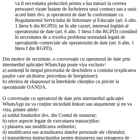
va fi necesitatea prelucrării pentru a lua măsuri la cererea
persoanei vizate înainte de încheierea unui contract sau a unui
acord între dvs. și operatorul de date în conformitate cu
Regulamentul Serviciului de Informare și Educație (art. 6 alin.
1 litera b din RGPD); iar în alte cazuri, interesul legitim al
operatorului de date (art. 6 alin. 1 litera f din RGPD) constând
în necesitatea de a rezolva problema semnalată legată de
operațiunile comerciale ale operatorului de date (art. 6 alin. 1
litera f din RGPD).
Din motive de securitate, o conversație cu operatorul de date prin
intermediul aplicației WhatsApp poate viza exclusiv:
a) asistență în timpul procesului de deschidere a contului (explicarea
pașilor care alcătuiesc procedura de înregistrare);
b) oferirea de răspunsuri la întrebările clienților cu privire la
operațiunile OANDA.
O conversație cu operatorul de date prin intermediul aplicației
WhatsApp nu va conține niciodată linkuri sau atașamente și nu va
viza, printre altele:
a) soldul fondurilor dvs. din Contul de numerar;
b) orice aspecte legate de executarea tranzacțiilor;
c) plasarea sau modificarea ordinelor;
d) modificarea sau actualizarea datelor personale ale clientului;
e) transmiterea instrucțiunilor pentru depunerea sau retragerea de