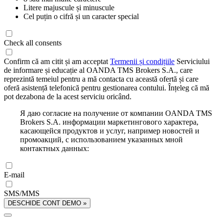
Litere majuscule și minuscule
Cel puțin o cifră și un caracter special
Check all consents
Confirm că am citit și am acceptat
Termenii și condițiile
Serviciului
de informare și educație al OANDA TMS Brokers S.A., care
reprezintă temeiul pentru a mă contacta cu această ofertă și care
oferă asistență telefonică pentru gestionarea contului. Înțeleg că mă
pot dezabona de la acest serviciu oricând.
Я даю согласие на получение от компании OANDA TMS
Brokers S.A. информации маркетингового характера,
касающейся продуктов и услуг, например новостей и
промоакций, с использованием указанных мной
контактных данных:
E-mail
SMS/MMS
DESCHIDE CONT DEMO »