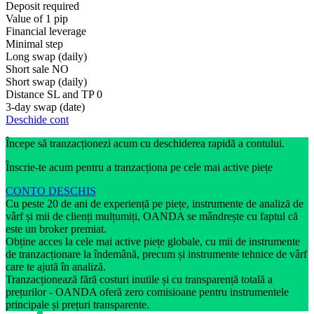
Deposit required
Value of 1 pip
Financial leverage
Minimal step
Long swap (daily)
Short sale
NO
Short swap (daily)
Distance SL and TP
0
3-day swap (date)
Deschide cont
Începe să tranzacționezi acum cu deschiderea rapidă a contului.
Înscrie-te acum pentru a tranzacționa pe cele mai active piețe
CONTO DESCHIS
Cu peste 20 de ani de experiență pe piețe, instrumente de analiză de
vârf și mii de clienți mulțumiți, OANDA se mândrește cu faptul că
este un broker premiat.
Obține acces la cele mai active piețe globale, cu mii de instrumente
de tranzacționare la îndemână, precum și instrumente tehnice de vârf
care te ajută în analiză.
Tranzacționează fără costuri inutile și cu transparență totală a
prețurilor - OANDA oferă zero comisioane pentru instrumentele
principale și prețuri transparente.