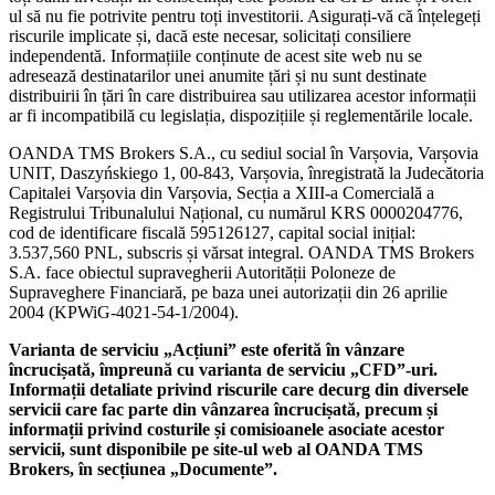
ul să nu fie potrivite pentru toți investitorii. Asigurați-vă că înțelegeți
riscurile implicate și, dacă este necesar, solicitați consiliere
independentă. Informațiile conținute de acest site web nu se
adresează destinatarilor unei anumite țări și nu sunt destinate
distribuirii în țări în care distribuirea sau utilizarea acestor informații
ar fi incompatibilă cu legislația, dispozițiile și reglementările locale.
OANDA TMS Brokers S.A., cu sediul social în Varșovia, Varșovia
UNIT, Daszyńskiego 1, 00-843, Varșovia, înregistrată la Judecătoria
Capitalei Varșovia din Varșovia, Secția a XIII-a Comercială a
Registrului Tribunalului Național, cu numărul KRS 0000204776,
cod de identificare fiscală 595126127, capital social inițial:
3.537,560 PNL, subscris și vărsat integral. OANDA TMS Brokers
S.A. face obiectul supravegherii Autorității Poloneze de
Supraveghere Financiară, pe baza unei autorizații din 26 aprilie
2004 (KPWiG-4021-54-1/2004).
Varianta de serviciu „Acțiuni” este oferită în vânzare
încrucișată, împreună cu varianta de serviciu „CFD”-uri.
Informații detaliate privind riscurile care decurg din diversele
servicii care fac parte din vânzarea încrucișată, precum și
informații privind costurile și comisioanele asociate acestor
servicii, sunt disponibile pe site-ul web al OANDA TMS
Brokers, în secțiunea „Documente”.