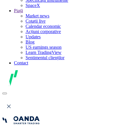
Specificații instrumente
SpaceX
Piață
Market news
Cotații live
Calendar economic
Acțiuni corporative
Updates
Blog
US earnings season
Learn TradingView
Sentimentul clienților
Contact