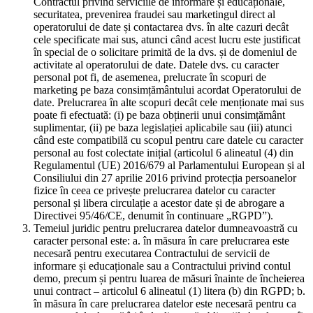
Contractul privind serviciile de informare și educaționale,
securitatea, prevenirea fraudei sau marketingul direct al
operatorului de date și contactarea dvs. în alte cazuri decât
cele specificate mai sus, atunci când acest lucru este justificat
în special de o solicitare primită de la dvs. și de domeniul de
activitate al operatorului de date. Datele dvs. cu caracter
personal pot fi, de asemenea, prelucrate în scopuri de
marketing pe baza consimțământului acordat Operatorului de
date. Prelucrarea în alte scopuri decât cele menționate mai sus
poate fi efectuată: (i) pe baza obținerii unui consimțământ
suplimentar, (ii) pe baza legislației aplicabile sau (iii) atunci
când este compatibilă cu scopul pentru care datele cu caracter
personal au fost colectate inițial (articolul 6 alineatul (4) din
Regulamentul (UE) 2016/679 al Parlamentului European și al
Consiliului din 27 aprilie 2016 privind protecția persoanelor
fizice în ceea ce privește prelucrarea datelor cu caracter
personal și libera circulație a acestor date și de abrogare a
Directivei 95/46/CE, denumit în continuare „RGPD”).
Temeiul juridic pentru prelucrarea datelor dumneavoastră cu
caracter personal este: a. în măsura în care prelucrarea este
necesară pentru executarea Contractului de servicii de
informare și educaționale sau a Contractului privind contul
demo, precum și pentru luarea de măsuri înainte de încheierea
unui contract – articolul 6 alineatul (1) litera (b) din RGPD; b.
în măsura în care prelucrarea datelor este necesară pentru ca