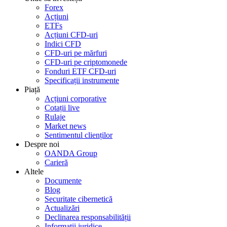
Forex
Acțiuni
ETFs
Acțiuni CFD-uri
Indici CFD
CFD-uri pe mărfuri
CFD-uri pe criptomonede
Fonduri ETF CFD-uri
Specificații instrumente
Piață
Acțiuni corporative
Cotații live
Rulaje
Market news
Sentimentul clienților
Despre noi
OANDA Group
Carieră
Altele
Documente
Blog
Securitate cibernetică
Actualizări
Declinarea responsabilității
Informații juridice