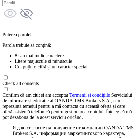
Puterea parolei:
Parola trebuie să conțină:
8 sau mai multe caractere
Litere majuscule și minuscule
Cel puțin o cifră și un caracter special
Check all consents
Confirm că am citit și am acceptat
Termenii și condițiile
Serviciului
de informare și educație al OANDA TMS Brokers S.A., care
reprezintă temeiul pentru a mă contacta cu această ofertă și care
oferă asistență telefonică pentru gestionarea contului. Înțeleg că mă
pot dezabona de la acest serviciu oricând.
Я даю согласие на получение от компании OANDA TMS
Brokers S.A. информации маркетингового характера,