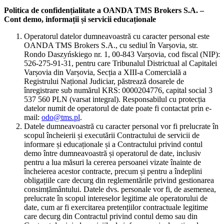
Politica de confidențialitate a OANDA TMS Brokers S.A. –
Cont demo, informații și servicii educaționale
Operatorul datelor dumneavoastră cu caracter personal este
OANDA TMS Brokers S.A., cu sediul în Varșovia, str.
Rondo Daszyńskiego nr. 1, 00-843 Varșovia, cod fiscal (NIP):
526-275-91-31, pentru care Tribunalul Districtual al Capitalei
Varșovia din Varșovia, Secția a XIII-a Comercială a
Registrului Național Judiciar, păstrează dosarele de
înregistrare sub numărul KRS: 0000204776, capital social 3
537 560 PLN (varsat integral). Responsabilul cu protecția
datelor numit de operatorul de date poate fi contactat prin e-
mail:
odo@tms.pl
.
Datele dumneavoastră cu caracter personal vor fi prelucrate în
scopul încheierii și executării Contractului de servicii de
informare și educaționale și a Contractului privind contul
demo între dumneavoastră și operatorul de date, inclusiv
pentru a lua măsuri la cererea persoanei vizate înainte de
încheierea acestor contracte, precum și pentru a îndeplini
obligațiile care decurg din reglementările privind gestionarea
consimțământului. Datele dvs. personale vor fi, de asemenea,
prelucrate în scopul intereselor legitime ale operatorului de
date, cum ar fi exercitarea pretențiilor contractuale legitime
care decurg din Contractul privind contul demo sau din