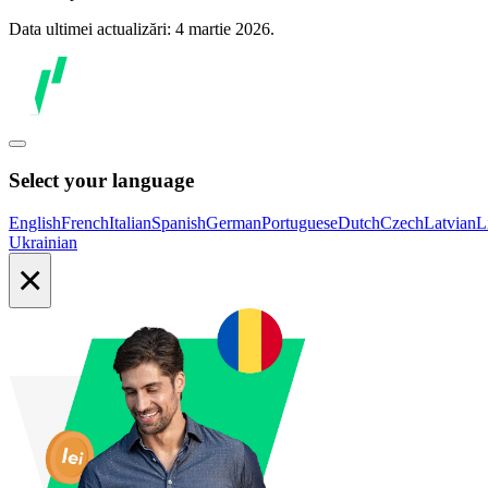
Data ultimei actualizări: 4 martie 2026.
Select your language
English
French
Italian
Spanish
German
Portuguese
Dutch
Czech
Latvian
L
Ukrainian
×