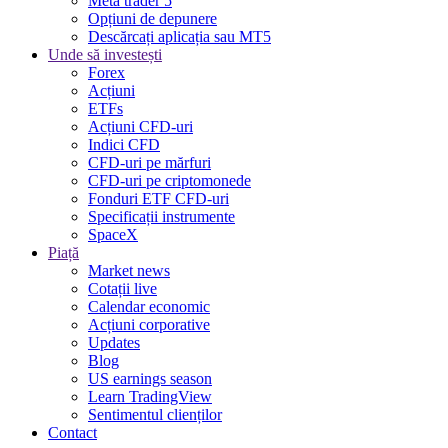
Meta trader 5
Opțiuni de depunere
Descărcați aplicația sau MT5
Unde să investești
Forex
Acțiuni
ETFs
Acțiuni CFD-uri
Indici CFD
CFD-uri pe mărfuri
CFD-uri pe criptomonede
Fonduri ETF CFD-uri
Specificații instrumente
SpaceX
Piață
Market news
Cotații live
Calendar economic
Acțiuni corporative
Updates
Blog
US earnings season
Learn TradingView
Sentimentul clienților
Contact