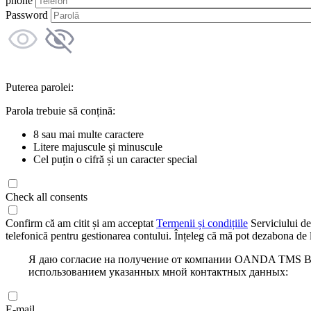
phone
Password
Puterea parolei:
Parola trebuie să conțină:
8 sau mai multe caractere
Litere majuscule și minuscule
Cel puțin o cifră și un caracter special
Check all consents
Confirm că am citit și am acceptat
Termenii și condițiile
Serviciului de
telefonică pentru gestionarea contului. Înțeleg că mă pot dezabona de l
Я даю согласие на получение от компании OANDA TMS Bro
использованием указанных мной контактных данных:
E-mail