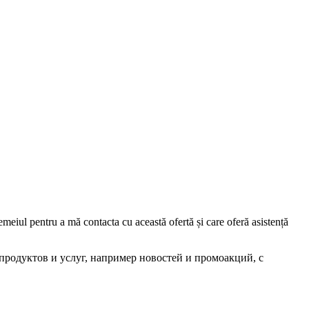
iul pentru a mă contacta cu această ofertă și care oferă asistență
родуктов и услуг, например новостей и промоакций, с