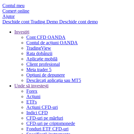
Contul meu
Comerț online
Ajutor
Deschide cont
Trading
Demo
Deschide cont demo
Investiți
Cont CFD OANDA
Contul de acțiuni OANDA
TradingView
Rata dobânzii
Aplicație mobilă
Client profesional
Meta trader 5
Opțiuni de depunere
Descărcați aplicația sau MT5
Unde să investești
Forex
Acțiuni
ETFs
Acțiuni CFD-uri
Indici CFD
CFD-uri pe mărfuri
CFD-uri pe criptomonede
Fonduri ETF CFD-uri