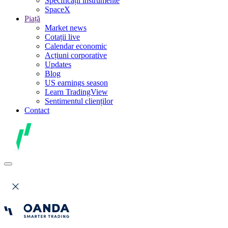
Specificații instrumente
SpaceX
Piață
Market news
Cotații live
Calendar economic
Acțiuni corporative
Updates
Blog
US earnings season
Learn TradingView
Sentimentul clienților
Contact