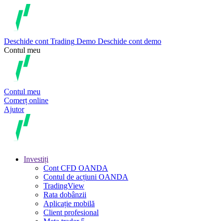
Deschide cont
Trading
Demo
Deschide cont demo
Contul meu
Contul meu
Comerț online
Ajutor
Investiți
Cont CFD OANDA
Contul de acțiuni OANDA
TradingView
Rata dobânzii
Aplicație mobilă
Client profesional