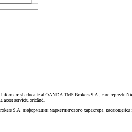
 informare și educație al OANDA TMS Brokers S.A., care reprezintă teme
a acest serviciu oricând.
kers S.A. информации маркетингового характера, касающейся п