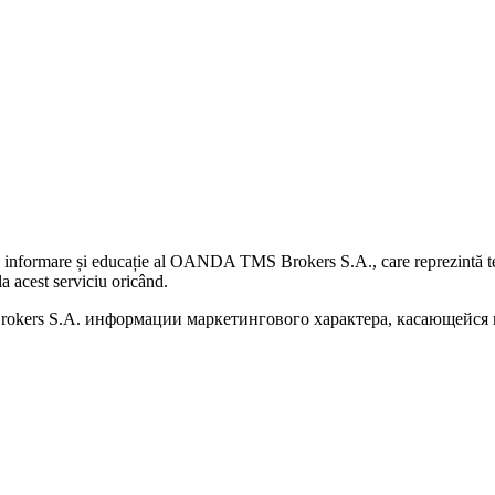
 informare și educație al OANDA TMS Brokers S.A., care reprezintă teme
a acest serviciu oricând.
kers S.A. информации маркетингового характера, касающейся п