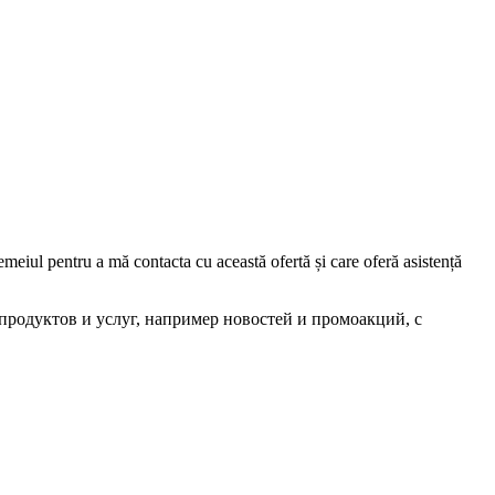
iul pentru a mă contacta cu această ofertă și care oferă asistență
родуктов и услуг, например новостей и промоакций, с