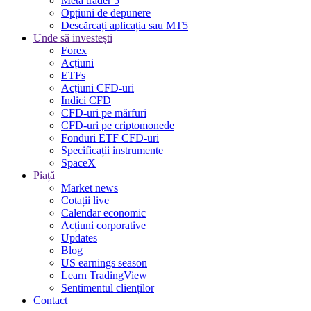
Meta trader 5
Opțiuni de depunere
Descărcați aplicația sau MT5
Unde să investești
Forex
Acțiuni
ETFs
Acțiuni CFD-uri
Indici CFD
CFD-uri pe mărfuri
CFD-uri pe criptomonede
Fonduri ETF CFD-uri
Specificații instrumente
SpaceX
Piață
Market news
Cotații live
Calendar economic
Acțiuni corporative
Updates
Blog
US earnings season
Learn TradingView
Sentimentul clienților
Contact