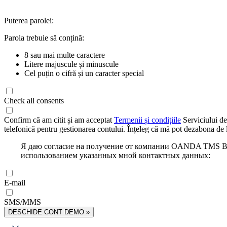
Puterea parolei:
Parola trebuie să conțină:
8 sau mai multe caractere
Litere majuscule și minuscule
Cel puțin o cifră și un caracter special
Check all consents
Confirm că am citit și am acceptat
Termenii și condițiile
Serviciului de
telefonică pentru gestionarea contului. Înțeleg că mă pot dezabona de l
Я даю согласие на получение от компании OANDA TMS Bro
использованием указанных мной контактных данных:
E-mail
SMS/MMS
DESCHIDE CONT DEMO »