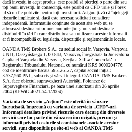
dacă investiți în acest produs, este posibil să pierdeți o parte din sau
toți banii investiți. În consecință, este posibil ca CFD-urile și Forex-
ul să nu fie potrivite pentru toți investitorii. Asigurați-vă că înțelegeți
riscurile implicate și, dacă este necesar, solicitați consiliere
independentă. Informațiile conținute de acest site web nu se
adresează destinatarilor unei anumite țări și nu sunt destinate
distribuirii în țări în care distribuirea sau utilizarea acestor informații
ar fi incompatibilă cu legislația, dispozițiile și reglementările locale.
OANDA TMS Brokers S.A., cu sediul social în Varșovia, Varșovia
UNIT, Daszyńskiego 1, 00-843, Varșovia, înregistrată la Judecătoria
Capitalei Varșovia din Varșovia, Secția a XIII-a Comercială a
Registrului Tribunalului Național, cu numărul KRS 0000204776,
cod de identificare fiscală 595126127, capital social inițial:
3.537,560 PNL, subscris și vărsat integral. OANDA TMS Brokers
S.A. face obiectul supravegherii Autorității Poloneze de
Supraveghere Financiară, pe baza unei autorizații din 26 aprilie
2004 (KPWiG-4021-54-1/2004).
Varianta de serviciu „Acțiuni” este oferită în vânzare
încrucișată, împreună cu varianta de serviciu „CFD”-uri.
Informații detaliate privind riscurile care decurg din diversele
servicii care fac parte din vânzarea încrucișată, precum și
informații privind costurile și comisioanele asociate acestor
servicii, sunt disponibile pe site-ul web al OANDA TMS