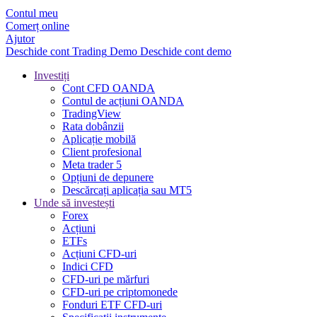
Contul meu
Comerț online
Ajutor
Deschide cont
Trading
Demo
Deschide cont demo
Investiți
Cont CFD OANDA
Contul de acțiuni OANDA
TradingView
Rata dobânzii
Aplicație mobilă
Client profesional
Meta trader 5
Opțiuni de depunere
Descărcați aplicația sau MT5
Unde să investești
Forex
Acțiuni
ETFs
Acțiuni CFD-uri
Indici CFD
CFD-uri pe mărfuri
CFD-uri pe criptomonede
Fonduri ETF CFD-uri