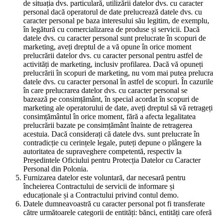
de situația dvs. particulară, utilizării datelor dvs. cu caracter
personal dacă operatorul de date prelucrează datele dvs. cu
caracter personal pe baza interesului său legitim, de exemplu,
în legătură cu comercializarea de produse și servicii. Dacă
datele dvs. cu caracter personal sunt prelucrate în scopuri de
marketing, aveți dreptul de a vă opune în orice moment
prelucrării datelor dvs. cu caracter personal pentru astfel de
activități de marketing, inclusiv profilarea. Dacă vă opuneți
prelucrării în scopuri de marketing, nu vom mai putea prelucra
datele dvs. cu caracter personal în astfel de scopuri. În cazurile
în care prelucrarea datelor dvs. cu caracter personal se
bazează pe consimțământ, în special acordat în scopuri de
marketing ale operatorului de date, aveți dreptul să vă retrageți
consimțământul în orice moment, fără a afecta legalitatea
prelucrării bazate pe consimțământ înainte de retragerea
acestuia. Dacă considerați că datele dvs. sunt prelucrate în
contradicție cu cerințele legale, puteți depune o plângere la
autoritatea de supraveghere competentă, respectiv la
Președintele Oficiului pentru Protecția Datelor cu Caracter
Personal din Polonia.
Furnizarea datelor este voluntară, dar necesară pentru
încheierea Contractului de servicii de informare și
educaționale și a Contractului privind contul demo.
Datele dumneavoastră cu caracter personal pot fi transferate
către următoarele categorii de entități: bănci, entități care oferă