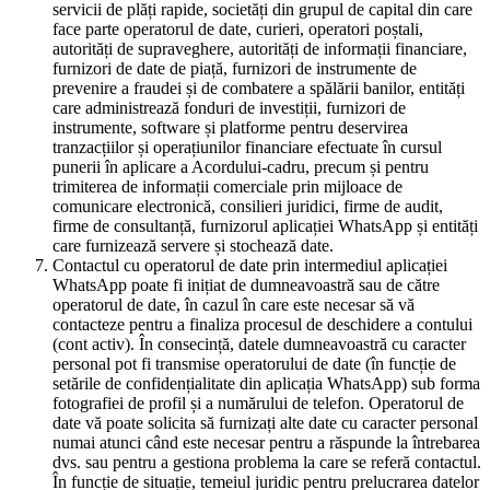
servicii de plăți rapide, societăți din grupul de capital din care
face parte operatorul de date, curieri, operatori poștali,
autorități de supraveghere, autorități de informații financiare,
furnizori de date de piață, furnizori de instrumente de
prevenire a fraudei și de combatere a spălării banilor, entități
care administrează fonduri de investiții, furnizori de
instrumente, software și platforme pentru deservirea
tranzacțiilor și operațiunilor financiare efectuate în cursul
punerii în aplicare a Acordului-cadru, precum și pentru
trimiterea de informații comerciale prin mijloace de
comunicare electronică, consilieri juridici, firme de audit,
firme de consultanță, furnizorul aplicației WhatsApp și entități
care furnizează servere și stochează date.
Contactul cu operatorul de date prin intermediul aplicației
WhatsApp poate fi inițiat de dumneavoastră sau de către
operatorul de date, în cazul în care este necesar să vă
contacteze pentru a finaliza procesul de deschidere a contului
(cont activ). În consecință, datele dumneavoastră cu caracter
personal pot fi transmise operatorului de date (în funcție de
setările de confidențialitate din aplicația WhatsApp) sub forma
fotografiei de profil și a numărului de telefon. Operatorul de
date vă poate solicita să furnizați alte date cu caracter personal
numai atunci când este necesar pentru a răspunde la întrebarea
dvs. sau pentru a gestiona problema la care se referă contactul.
În funcție de situație, temeiul juridic pentru prelucrarea datelor