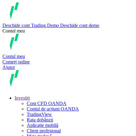
Deschide cont
Trading
Demo
Deschide cont demo
Contul meu
Contul meu
Comerț online
Ajutor
Investiți
Cont CFD OANDA
Contul de acțiuni OANDA
TradingView
Rata dobânzii
Aplicație mobilă
Client profesional