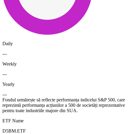
Daily
---
Weekly
---
Yearly
---
Fondul urmărește să reflecte performanța indicelui S&P 500, care
reprezintă performanța acțiunilor a 500 de societăți reprezentative
pentru toate industriile majore din SUA.
ETF Name
D5BM.ETF