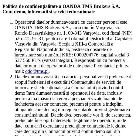
Politica de confidențialitate a OANDA TMS Brokers S.A. –
Cont demo, informații și servicii educaționale
Operatorul datelor dumneavoastră cu caracter personal este
OANDA TMS Brokers S.A., cu sediul în Varșovia, str.
Rondo Daszyńskiego nr. 1, 00-843 Varșovia, cod fiscal (NIP):
526-275-91-31, pentru care Tribunalul Districtual al Capitalei
Varșovia din Varșovia, Secția a XIII-a Comercială a
Registrului Național Judiciar, păstrează dosarele de
înregistrare sub numărul KRS: 0000204776, capital social 3
537 560 PLN (varsat integral). Responsabilul cu protecția
datelor numit de operatorul de date poate fi contactat prin e-
mail:
odo@tms.pl
.
Datele dumneavoastră cu caracter personal vor fi prelucrate în
scopul încheierii și executării Contractului de servicii de
informare și educaționale și a Contractului privind contul
demo între dumneavoastră și operatorul de date, inclusiv
pentru a lua măsuri la cererea persoanei vizate înainte de
încheierea acestor contracte, precum și pentru a îndeplini
obligațiile care decurg din reglementările privind gestionarea
consimțământului. Datele dvs. personale vor fi, de asemenea,
prelucrate în scopul intereselor legitime ale operatorului de
date, cum ar fi exercitarea pretențiilor contractuale legitime
care decurg din Contractul privind contul demo sau din