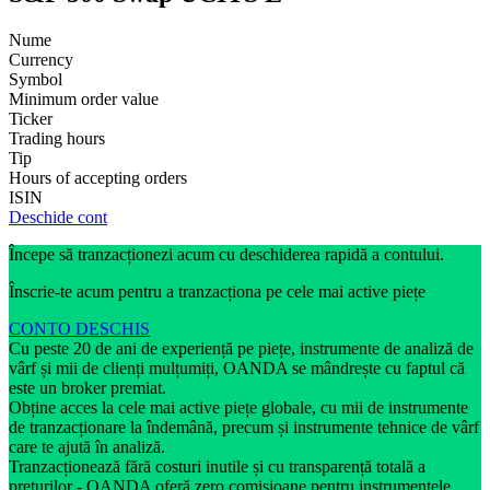
Nume
Currency
Symbol
Minimum order value
Ticker
Trading hours
Tip
Hours of accepting orders
ISIN
Deschide cont
Începe să tranzacționezi acum cu deschiderea rapidă a contului.
Înscrie-te acum pentru a tranzacționa pe cele mai active piețe
CONTO DESCHIS
Cu peste 20 de ani de experiență pe piețe, instrumente de analiză de
vârf și mii de clienți mulțumiți, OANDA se mândrește cu faptul că
este un broker premiat.
Obține acces la cele mai active piețe globale, cu mii de instrumente
de tranzacționare la îndemână, precum și instrumente tehnice de vârf
care te ajută în analiză.
Tranzacționează fără costuri inutile și cu transparență totală a
prețurilor - OANDA oferă zero comisioane pentru instrumentele