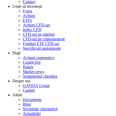
Contact
Unde să investești
Forex
Acțiuni
ETFs
Acțiuni CFD-uri
Indici CFD
CFD-uri pe mărfuri
CFD-uri pe criptomonede
Fonduri ETF CFD-uri
Specificații instrumente
Piață
Acțiuni corporative
Cotații live
Rulaje
Market news
Sentimentul clienților
Despre noi
OANDA Group
Carieră
Altele
Documente
Blog
Securitate cibernetică
Actualizări