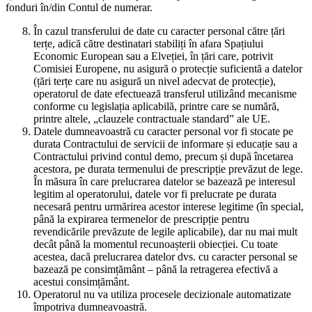
fonduri în/din Contul de numerar.
În cazul transferului de date cu caracter personal către țări
terțe, adică către destinatari stabiliți în afara Spațiului
Economic European sau a Elveției, în țări care, potrivit
Comisiei Europene, nu asigură o protecție suficientă a datelor
(țări terțe care nu asigură un nivel adecvat de protecție),
operatorul de date efectuează transferul utilizând mecanisme
conforme cu legislația aplicabilă, printre care se numără,
printre altele, „clauzele contractuale standard” ale UE.
Datele dumneavoastră cu caracter personal vor fi stocate pe
durata Contractului de servicii de informare și educație sau a
Contractului privind contul demo, precum și după încetarea
acestora, pe durata termenului de prescripție prevăzut de lege.
În măsura în care prelucrarea datelor se bazează pe interesul
legitim al operatorului, datele vor fi prelucrate pe durata
necesară pentru urmărirea acestor interese legitime (în special,
până la expirarea termenelor de prescripție pentru
revendicările prevăzute de legile aplicabile), dar nu mai mult
decât până la momentul recunoașterii obiecției. Cu toate
acestea, dacă prelucrarea datelor dvs. cu caracter personal se
bazează pe consimțământ – până la retragerea efectivă a
acestui consimțământ.
Operatorul nu va utiliza procesele decizionale automatizate
împotriva dumneavoastră.