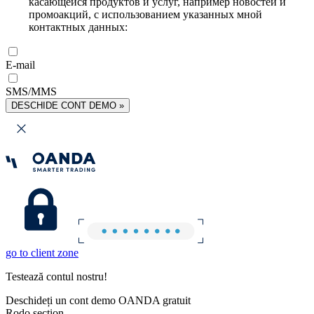
касающейся продуктов и услуг, например новостей и
промоакций, с использованием указанных мной
контактных данных:
E-mail
SMS/MMS
DESCHIDE CONT DEMO »
go to client zone
Testează contul nostru!
Deschideți un cont demo OANDA gratuit
Rodo section