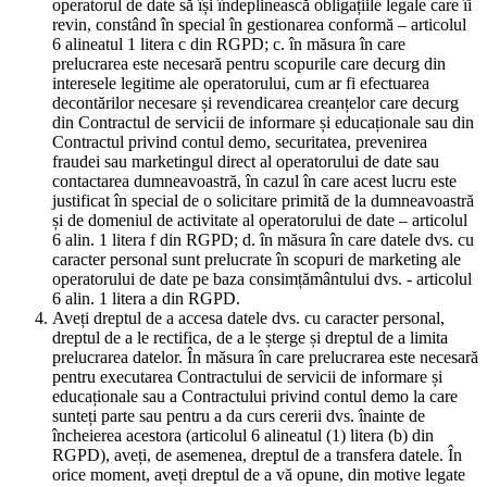
operatorul de date să își îndeplinească obligațiile legale care îi
revin, constând în special în gestionarea conformă – articolul
6 alineatul 1 litera c din RGPD; c. în măsura în care
prelucrarea este necesară pentru scopurile care decurg din
interesele legitime ale operatorului, cum ar fi efectuarea
decontărilor necesare și revendicarea creanțelor care decurg
din Contractul de servicii de informare și educaționale sau din
Contractul privind contul demo, securitatea, prevenirea
fraudei sau marketingul direct al operatorului de date sau
contactarea dumneavoastră, în cazul în care acest lucru este
justificat în special de o solicitare primită de la dumneavoastră
și de domeniul de activitate al operatorului de date – articolul
6 alin. 1 litera f din RGPD; d. în măsura în care datele dvs. cu
caracter personal sunt prelucrate în scopuri de marketing ale
operatorului de date pe baza consimțământului dvs. - articolul
6 alin. 1 litera a din RGPD.
Aveți dreptul de a accesa datele dvs. cu caracter personal,
dreptul de a le rectifica, de a le șterge și dreptul de a limita
prelucrarea datelor. În măsura în care prelucrarea este necesară
pentru executarea Contractului de servicii de informare și
educaționale sau a Contractului privind contul demo la care
sunteți parte sau pentru a da curs cererii dvs. înainte de
încheierea acestora (articolul 6 alineatul (1) litera (b) din
RGPD), aveți, de asemenea, dreptul de a transfera datele. În
orice moment, aveți dreptul de a vă opune, din motive legate