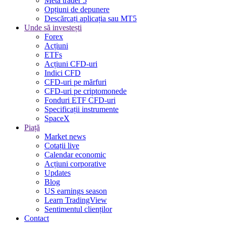
Meta trader 5
Opțiuni de depunere
Descărcați aplicația sau MT5
Unde să investești
Forex
Acțiuni
ETFs
Acțiuni CFD-uri
Indici CFD
CFD-uri pe mărfuri
CFD-uri pe criptomonede
Fonduri ETF CFD-uri
Specificații instrumente
SpaceX
Piață
Market news
Cotații live
Calendar economic
Acțiuni corporative
Updates
Blog
US earnings season
Learn TradingView
Sentimentul clienților
Contact