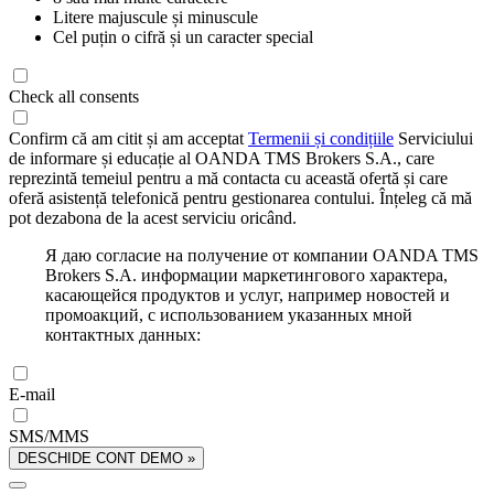
Litere majuscule și minuscule
Cel puțin o cifră și un caracter special
Check all consents
Confirm că am citit și am acceptat
Termenii și condițiile
Serviciului
de informare și educație al OANDA TMS Brokers S.A., care
reprezintă temeiul pentru a mă contacta cu această ofertă și care
oferă asistență telefonică pentru gestionarea contului. Înțeleg că mă
pot dezabona de la acest serviciu oricând.
Я даю согласие на получение от компании OANDA TMS
Brokers S.A. информации маркетингового характера,
касающейся продуктов и услуг, например новостей и
промоакций, с использованием указанных мной
контактных данных:
E-mail
SMS/MMS
DESCHIDE CONT DEMO »