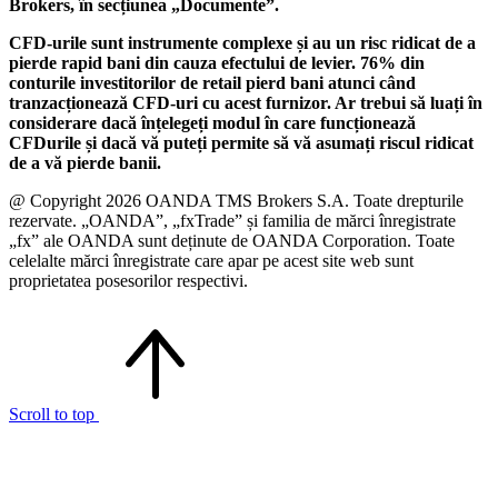
Brokers, în secțiunea „Documente”.
CFD-urile sunt instrumente complexe și au un risc ridicat de a
pierde rapid bani din cauza efectului de levier. 76% din
conturile investitorilor de retail pierd bani atunci când
tranzacționează CFD-uri cu acest furnizor. Ar trebui să luați în
considerare dacă înțelegeți modul în care funcționează
CFDurile și dacă vă puteți permite să vă asumați riscul ridicat
de a vă pierde banii.
@ Copyright 2026 OANDA TMS Brokers S.A. Toate drepturile
rezervate. „OANDA”, „fxTrade” și familia de mărci înregistrate
„fx” ale OANDA sunt deținute de OANDA Corporation. Toate
celelalte mărci înregistrate care apar pe acest site web sunt
proprietatea posesorilor respectivi.
Scroll to top