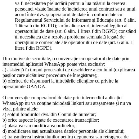
va fi necesitatea prelucrării pentru a lua măsuri la cererea
persoanei vizate înainte de încheierea unui contract sau a unui
acord între dvs. și operatorul de date în conformitate cu
Regulamentul Serviciului de Informare și Educație (art. 6 alin.
1 litera b din RGPD); iar în alte cazuri, interesul legitim al
operatorului de date (art. 6 alin. 1 litera f din RGPD) constând
în necesitatea de a rezolva problema semnalată legată de
operațiunile comerciale ale operatorului de date (art. 6 alin. 1
litera f din RGPD).
Din motive de securitate, o conversație cu operatorul de date prin
intermediul aplicației WhatsApp poate viza exclusiv:
a) asistență în timpul procesului de deschidere a contului (explicarea
pașilor care alcătuiesc procedura de înregistrare);
b) oferirea de răspunsuri la întrebările clienților cu privire la
operațiunile OANDA.
O conversație cu operatorul de date prin intermediul aplicației
WhatsApp nu va conține niciodată linkuri sau atașamente și nu va
viza, printre altele:
a) soldul fondurilor dvs. din Contul de numerar;
b) orice aspecte legate de executarea tranzacțiilor;
c) plasarea sau modificarea ordinelor;
d) modificarea sau actualizarea datelor personale ale clientului;
e) transmiterea instrucțiunilor pentru depunerea sau retragerea de