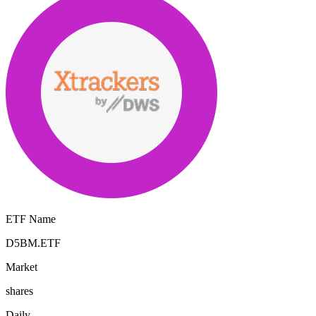
ETF Name
D5BM.ETF
Market
shares
Daily