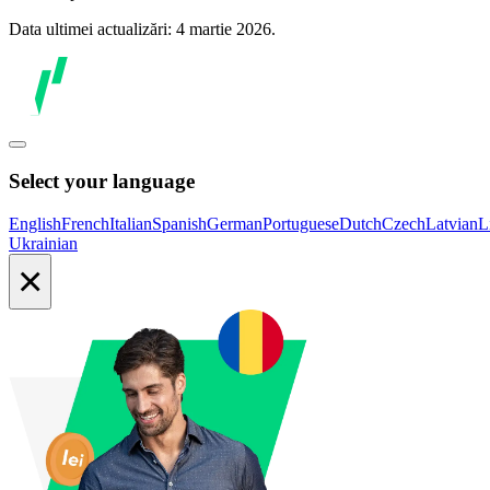
Data ultimei actualizări: 4 martie 2026.
Select your language
English
French
Italian
Spanish
German
Portuguese
Dutch
Czech
Latvian
L
Ukrainian
×