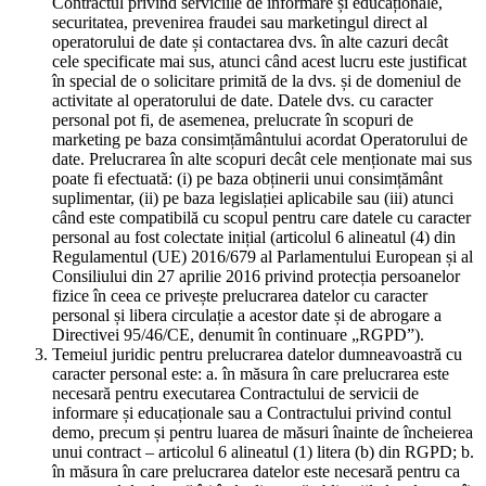
Contractul privind serviciile de informare și educaționale,
securitatea, prevenirea fraudei sau marketingul direct al
operatorului de date și contactarea dvs. în alte cazuri decât
cele specificate mai sus, atunci când acest lucru este justificat
în special de o solicitare primită de la dvs. și de domeniul de
activitate al operatorului de date. Datele dvs. cu caracter
personal pot fi, de asemenea, prelucrate în scopuri de
marketing pe baza consimțământului acordat Operatorului de
date. Prelucrarea în alte scopuri decât cele menționate mai sus
poate fi efectuată: (i) pe baza obținerii unui consimțământ
suplimentar, (ii) pe baza legislației aplicabile sau (iii) atunci
când este compatibilă cu scopul pentru care datele cu caracter
personal au fost colectate inițial (articolul 6 alineatul (4) din
Regulamentul (UE) 2016/679 al Parlamentului European și al
Consiliului din 27 aprilie 2016 privind protecția persoanelor
fizice în ceea ce privește prelucrarea datelor cu caracter
personal și libera circulație a acestor date și de abrogare a
Directivei 95/46/CE, denumit în continuare „RGPD”).
Temeiul juridic pentru prelucrarea datelor dumneavoastră cu
caracter personal este: a. în măsura în care prelucrarea este
necesară pentru executarea Contractului de servicii de
informare și educaționale sau a Contractului privind contul
demo, precum și pentru luarea de măsuri înainte de încheierea
unui contract – articolul 6 alineatul (1) litera (b) din RGPD; b.
în măsura în care prelucrarea datelor este necesară pentru ca