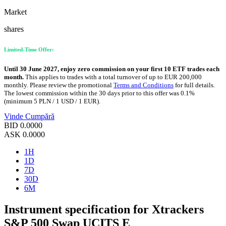
Market
shares
Limited-Time Offer:
Until 30 June 2027, enjoy zero commission on your first 10 ETF trades each
month.
This applies to trades with a total turnover of up to EUR 200,000
monthly. Please review the promotional
Terms and Conditions
for full details.
The lowest commission within the 30 days prior to this offer was 0.1%
(minimum 5 PLN / 1 USD / 1 EUR).
Vinde
Cumpără
BID
0.0000
ASK
0.0000
1H
1D
7D
30D
6M
Instrument specification for Xtrackers
S&P 500 Swap UCITS E