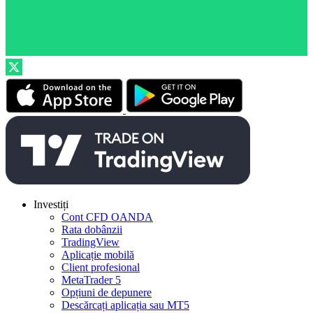
Investiți
Cont CFD OANDA
Rata dobânzii
TradingView
Aplicație mobilă
Client profesional
MetaTrader 5
Opțiuni de depunere
Descărcați aplicația sau MT5