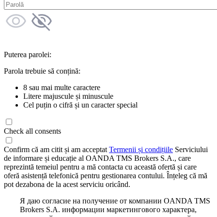
Puterea parolei:
Parola trebuie să conțină:
8 sau mai multe caractere
Litere majuscule și minuscule
Cel puțin o cifră și un caracter special
Check all consents
Confirm că am citit și am acceptat
Termenii și condițiile
Serviciului
de informare și educație al OANDA TMS Brokers S.A., care
reprezintă temeiul pentru a mă contacta cu această ofertă și care
oferă asistență telefonică pentru gestionarea contului. Înțeleg că mă
pot dezabona de la acest serviciu oricând.
Я даю согласие на получение от компании OANDA TMS
Brokers S.A. информации маркетингового характера,