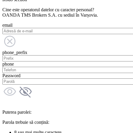
Cine este operatorul datelor cu caracter personal?
OANDA TMS Brokers S.A. cu sediul în Varșovia.
email
phone_prefix
phone
Password
Puterea parolei:
Parola trebuie să conțină:
8 sau mai multe caractere