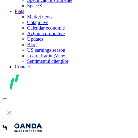
Specificații instrumente
SpaceX
Piață
Market news
Cotații live
Calendar economic
Acțiuni corporative
Updates
Blog
US earnings season
Learn TradingView
Sentimentul clienților
Contact