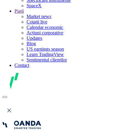
Specificații instrumente
SpaceX
Piață
Market news
Cotații live
Calendar economic
Acțiuni corporative
Updates
Blog
US earnings season
Learn TradingView
Sentimentul clienților
Contact