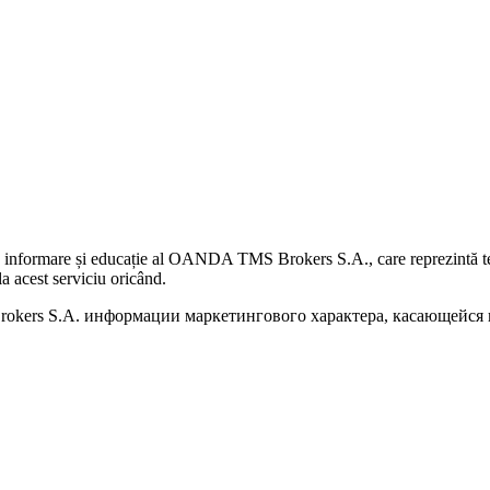
 informare și educație al OANDA TMS Brokers S.A., care reprezintă teme
a acest serviciu oricând.
kers S.A. информации маркетингового характера, касающейся п