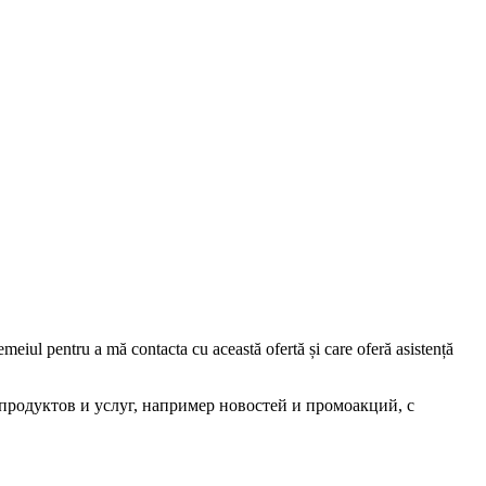
iul pentru a mă contacta cu această ofertă și care oferă asistență
родуктов и услуг, например новостей и промоакций, с