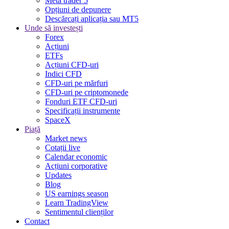
Meta trader 5
Opțiuni de depunere
Descărcați aplicația sau MT5
Unde să investești
Forex
Acțiuni
ETFs
Acțiuni CFD-uri
Indici CFD
CFD-uri pe mărfuri
CFD-uri pe criptomonede
Fonduri ETF CFD-uri
Specificații instrumente
SpaceX
Piață
Market news
Cotații live
Calendar economic
Acțiuni corporative
Updates
Blog
US earnings season
Learn TradingView
Sentimentul clienților
Contact