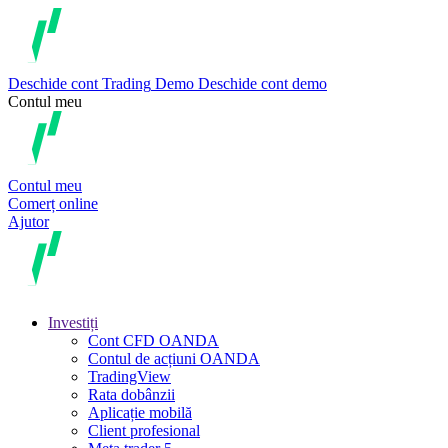
Deschide cont
Trading
Demo
Deschide cont demo
Contul meu
Contul meu
Comerț online
Ajutor
Investiți
Cont CFD OANDA
Contul de acțiuni OANDA
TradingView
Rata dobânzii
Aplicație mobilă
Client profesional