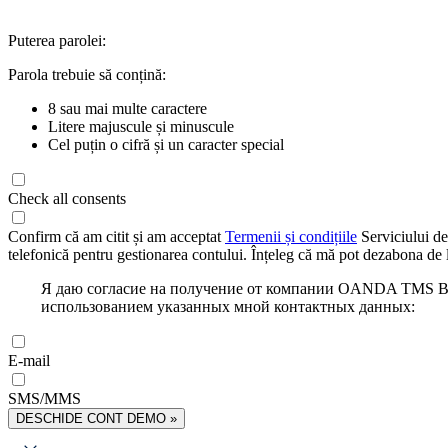
Puterea parolei:
Parola trebuie să conțină:
8 sau mai multe caractere
Litere majuscule și minuscule
Cel puțin o cifră și un caracter special
Check all consents
Confirm că am citit și am acceptat
Termenii și condițiile
Serviciului de
telefonică pentru gestionarea contului. Înțeleg că mă pot dezabona de l
Я даю согласие на получение от компании OANDA TMS Bro
использованием указанных мной контактных данных:
E-mail
SMS/MMS
DESCHIDE CONT DEMO »