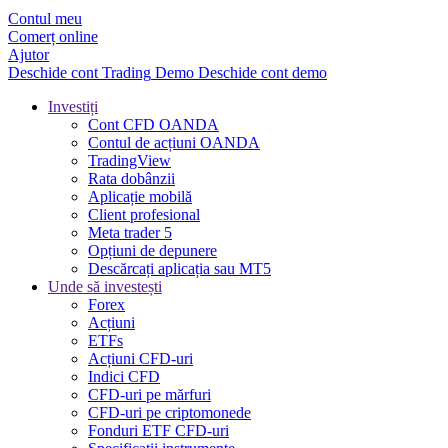
Contul meu
Comerț online
Ajutor
Deschide cont
Trading
Demo
Deschide cont demo
Investiți
Cont CFD OANDA
Contul de acțiuni OANDA
TradingView
Rata dobânzii
Aplicație mobilă
Client profesional
Meta trader 5
Opțiuni de depunere
Descărcați aplicația sau MT5
Unde să investești
Forex
Acțiuni
ETFs
Acțiuni CFD-uri
Indici CFD
CFD-uri pe mărfuri
CFD-uri pe criptomonede
Fonduri ETF CFD-uri