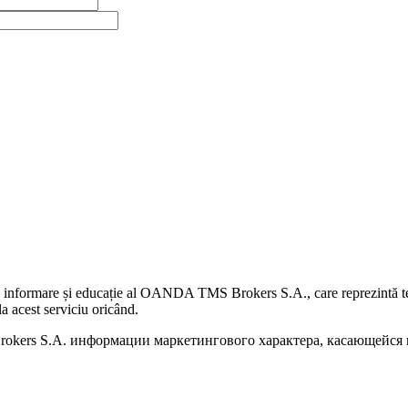
 informare și educație al OANDA TMS Brokers S.A., care reprezintă teme
a acest serviciu oricând.
kers S.A. информации маркетингового характера, касающейся п