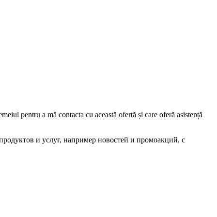
iul pentru a mă contacta cu această ofertă și care oferă asistență
родуктов и услуг, например новостей и промоакций, с