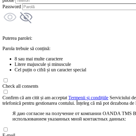
phone
Password
Puterea parolei:
Parola trebuie să conțină:
8 sau mai multe caractere
Litere majuscule și minuscule
Cel puțin o cifră și un caracter special
Check all consents
Confirm că am citit și am acceptat
Termenii și condițiile
Serviciului de
telefonică pentru gestionarea contului. Înțeleg că mă pot dezabona de l
Я даю согласие на получение от компании OANDA TMS Bro
использованием указанных мной контактных данных:
E-mail