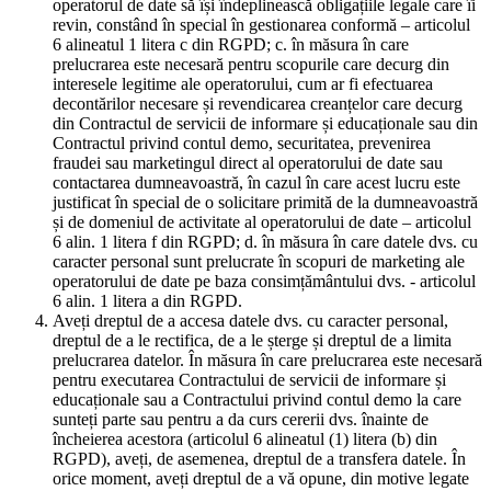
operatorul de date să își îndeplinească obligațiile legale care îi
revin, constând în special în gestionarea conformă – articolul
6 alineatul 1 litera c din RGPD; c. în măsura în care
prelucrarea este necesară pentru scopurile care decurg din
interesele legitime ale operatorului, cum ar fi efectuarea
decontărilor necesare și revendicarea creanțelor care decurg
din Contractul de servicii de informare și educaționale sau din
Contractul privind contul demo, securitatea, prevenirea
fraudei sau marketingul direct al operatorului de date sau
contactarea dumneavoastră, în cazul în care acest lucru este
justificat în special de o solicitare primită de la dumneavoastră
și de domeniul de activitate al operatorului de date – articolul
6 alin. 1 litera f din RGPD; d. în măsura în care datele dvs. cu
caracter personal sunt prelucrate în scopuri de marketing ale
operatorului de date pe baza consimțământului dvs. - articolul
6 alin. 1 litera a din RGPD.
Aveți dreptul de a accesa datele dvs. cu caracter personal,
dreptul de a le rectifica, de a le șterge și dreptul de a limita
prelucrarea datelor. În măsura în care prelucrarea este necesară
pentru executarea Contractului de servicii de informare și
educaționale sau a Contractului privind contul demo la care
sunteți parte sau pentru a da curs cererii dvs. înainte de
încheierea acestora (articolul 6 alineatul (1) litera (b) din
RGPD), aveți, de asemenea, dreptul de a transfera datele. În
orice moment, aveți dreptul de a vă opune, din motive legate