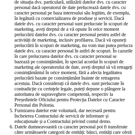
de situația dvs. particulară, utilizării datelor dvs. cu caracter
personal dacă operatorul de date prelucrează datele dvs. cu
caracter personal pe baza interesului său legitim, de exemplu,
în legătură cu comercializarea de produse și servicii. Dacă
datele dvs. cu caracter personal sunt prelucrate în scopuri de
marketing, aveți dreptul de a vă opune în orice moment
prelucrării datelor dvs. cu caracter personal pentru astfel de
activități de marketing, inclusiv profilarea. Dacă vă opuneți
prelucrării în scopuri de marketing, nu vom mai putea prelucra
datele dvs. cu caracter personal în astfel de scopuri. În cazurile
în care prelucrarea datelor dvs. cu caracter personal se
bazează pe consimțământ, în special acordat în scopuri de
marketing ale operatorului de date, aveți dreptul să vă retrageți
consimțământul în orice moment, fără a afecta legalitatea
prelucrării bazate pe consimțământ înainte de retragerea
acestuia. Dacă considerați că datele dvs. sunt prelucrate în
contradicție cu cerințele legale, puteți depune o plângere la
autoritatea de supraveghere competentă, respectiv la
Președintele Oficiului pentru Protecția Datelor cu Caracter
Personal din Polonia.
Furnizarea datelor este voluntară, dar necesară pentru
încheierea Contractului de servicii de informare și
educaționale și a Contractului privind contul demo.
Datele dumneavoastră cu caracter personal pot fi transferate
către următoarele categorii de entități: bănci, entități care oferă