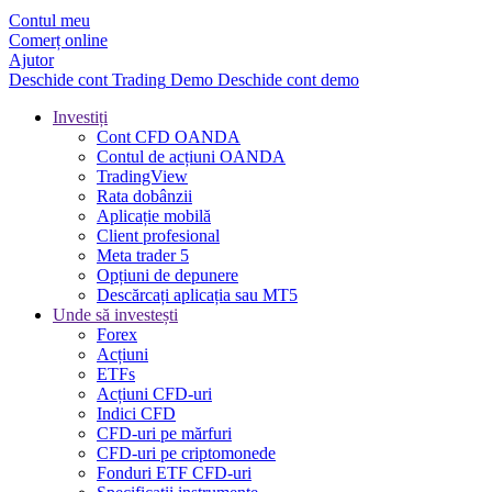
Contul meu
Comerț online
Ajutor
Deschide cont
Trading
Demo
Deschide cont demo
Investiți
Cont CFD OANDA
Contul de acțiuni OANDA
TradingView
Rata dobânzii
Aplicație mobilă
Client profesional
Meta trader 5
Opțiuni de depunere
Descărcați aplicația sau MT5
Unde să investești
Forex
Acțiuni
ETFs
Acțiuni CFD-uri
Indici CFD
CFD-uri pe mărfuri
CFD-uri pe criptomonede
Fonduri ETF CFD-uri