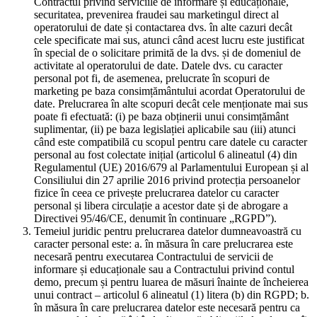
Contractul privind serviciile de informare și educaționale,
securitatea, prevenirea fraudei sau marketingul direct al
operatorului de date și contactarea dvs. în alte cazuri decât
cele specificate mai sus, atunci când acest lucru este justificat
în special de o solicitare primită de la dvs. și de domeniul de
activitate al operatorului de date. Datele dvs. cu caracter
personal pot fi, de asemenea, prelucrate în scopuri de
marketing pe baza consimțământului acordat Operatorului de
date. Prelucrarea în alte scopuri decât cele menționate mai sus
poate fi efectuată: (i) pe baza obținerii unui consimțământ
suplimentar, (ii) pe baza legislației aplicabile sau (iii) atunci
când este compatibilă cu scopul pentru care datele cu caracter
personal au fost colectate inițial (articolul 6 alineatul (4) din
Regulamentul (UE) 2016/679 al Parlamentului European și al
Consiliului din 27 aprilie 2016 privind protecția persoanelor
fizice în ceea ce privește prelucrarea datelor cu caracter
personal și libera circulație a acestor date și de abrogare a
Directivei 95/46/CE, denumit în continuare „RGPD”).
Temeiul juridic pentru prelucrarea datelor dumneavoastră cu
caracter personal este: a. în măsura în care prelucrarea este
necesară pentru executarea Contractului de servicii de
informare și educaționale sau a Contractului privind contul
demo, precum și pentru luarea de măsuri înainte de încheierea
unui contract – articolul 6 alineatul (1) litera (b) din RGPD; b.
în măsura în care prelucrarea datelor este necesară pentru ca