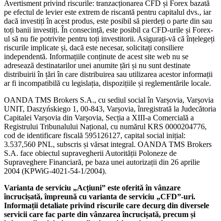
Avertisment privind riscurile: tranzacționarea CFD și Forex bazată
pe efectul de levier este extrem de riscantă pentru capitalul dvs., iar
dacă investiți în acest produs, este posibil să pierdeți o parte din sau
toți banii investiți. În consecință, este posibil ca CFD-urile și Forex-
ul să nu fie potrivite pentru toți investitorii. Asigurați-vă că înțelegeți
riscurile implicate și, dacă este necesar, solicitați consiliere
independentă. Informațiile conținute de acest site web nu se
adresează destinatarilor unei anumite țări și nu sunt destinate
distribuirii în țări în care distribuirea sau utilizarea acestor informații
ar fi incompatibilă cu legislația, dispozițiile și reglementările locale.
OANDA TMS Brokers S.A., cu sediul social în Varșovia, Varșovia
UNIT, Daszyńskiego 1, 00-843, Varșovia, înregistrată la Judecătoria
Capitalei Varșovia din Varșovia, Secția a XIII-a Comercială a
Registrului Tribunalului Național, cu numărul KRS 0000204776,
cod de identificare fiscală 595126127, capital social inițial:
3.537,560 PNL, subscris și vărsat integral. OANDA TMS Brokers
S.A. face obiectul supravegherii Autorității Poloneze de
Supraveghere Financiară, pe baza unei autorizații din 26 aprilie
2004 (KPWiG-4021-54-1/2004).
Varianta de serviciu „Acțiuni” este oferită în vânzare
încrucișată, împreună cu varianta de serviciu „CFD”-uri.
Informații detaliate privind riscurile care decurg din diversele
servicii care fac parte din vânzarea încrucișată, precum și