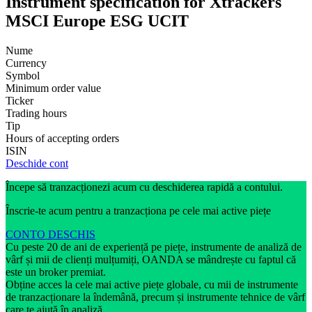
Instrument specification for Xtrackers
MSCI Europe ESG UCIT
Nume
Currency
Symbol
Minimum order value
Ticker
Trading hours
Tip
Hours of accepting orders
ISIN
Deschide cont
Începe să tranzacționezi acum cu deschiderea rapidă a contului.
Înscrie-te acum pentru a tranzacționa pe cele mai active piețe
CONTO DESCHIS
Cu peste 20 de ani de experiență pe piețe, instrumente de analiză de
vârf și mii de clienți mulțumiți, OANDA se mândrește cu faptul că
este un broker premiat.
Obține acces la cele mai active piețe globale, cu mii de instrumente
de tranzacționare la îndemână, precum și instrumente tehnice de vârf
care te ajută în analiză.