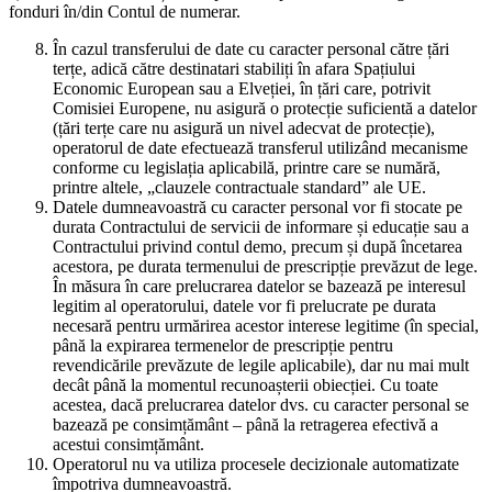
fonduri în/din Contul de numerar.
În cazul transferului de date cu caracter personal către țări
terțe, adică către destinatari stabiliți în afara Spațiului
Economic European sau a Elveției, în țări care, potrivit
Comisiei Europene, nu asigură o protecție suficientă a datelor
(țări terțe care nu asigură un nivel adecvat de protecție),
operatorul de date efectuează transferul utilizând mecanisme
conforme cu legislația aplicabilă, printre care se numără,
printre altele, „clauzele contractuale standard” ale UE.
Datele dumneavoastră cu caracter personal vor fi stocate pe
durata Contractului de servicii de informare și educație sau a
Contractului privind contul demo, precum și după încetarea
acestora, pe durata termenului de prescripție prevăzut de lege.
În măsura în care prelucrarea datelor se bazează pe interesul
legitim al operatorului, datele vor fi prelucrate pe durata
necesară pentru urmărirea acestor interese legitime (în special,
până la expirarea termenelor de prescripție pentru
revendicările prevăzute de legile aplicabile), dar nu mai mult
decât până la momentul recunoașterii obiecției. Cu toate
acestea, dacă prelucrarea datelor dvs. cu caracter personal se
bazează pe consimțământ – până la retragerea efectivă a
acestui consimțământ.
Operatorul nu va utiliza procesele decizionale automatizate
împotriva dumneavoastră.