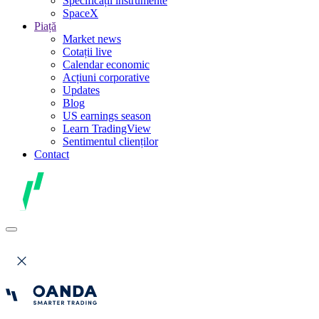
Specificații instrumente
SpaceX
Piață
Market news
Cotații live
Calendar economic
Acțiuni corporative
Updates
Blog
US earnings season
Learn TradingView
Sentimentul clienților
Contact