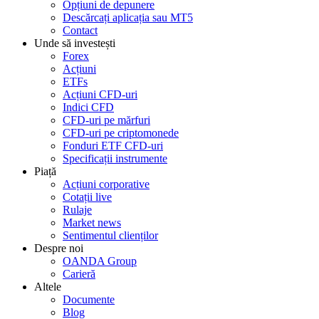
Opțiuni de depunere
Descărcați aplicația sau MT5
Contact
Unde să investești
Forex
Acțiuni
ETFs
Acțiuni CFD-uri
Indici CFD
CFD-uri pe mărfuri
CFD-uri pe criptomonede
Fonduri ETF CFD-uri
Specificații instrumente
Piață
Acțiuni corporative
Cotații live
Rulaje
Market news
Sentimentul clienților
Despre noi
OANDA Group
Carieră
Altele
Documente
Blog