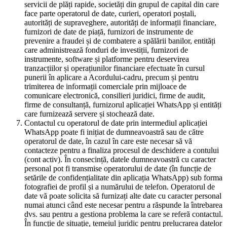
servicii de plăți rapide, societăți din grupul de capital din care
face parte operatorul de date, curieri, operatori poștali,
autorități de supraveghere, autorități de informații financiare,
furnizori de date de piață, furnizori de instrumente de
prevenire a fraudei și de combatere a spălării banilor, entități
care administrează fonduri de investiții, furnizori de
instrumente, software și platforme pentru deservirea
tranzacțiilor și operațiunilor financiare efectuate în cursul
punerii în aplicare a Acordului-cadru, precum și pentru
trimiterea de informații comerciale prin mijloace de
comunicare electronică, consilieri juridici, firme de audit,
firme de consultanță, furnizorul aplicației WhatsApp și entități
care furnizează servere și stochează date.
Contactul cu operatorul de date prin intermediul aplicației
WhatsApp poate fi inițiat de dumneavoastră sau de către
operatorul de date, în cazul în care este necesar să vă
contacteze pentru a finaliza procesul de deschidere a contului
(cont activ). În consecință, datele dumneavoastră cu caracter
personal pot fi transmise operatorului de date (în funcție de
setările de confidențialitate din aplicația WhatsApp) sub forma
fotografiei de profil și a numărului de telefon. Operatorul de
date vă poate solicita să furnizați alte date cu caracter personal
numai atunci când este necesar pentru a răspunde la întrebarea
dvs. sau pentru a gestiona problema la care se referă contactul.
În funcție de situație, temeiul juridic pentru prelucrarea datelor