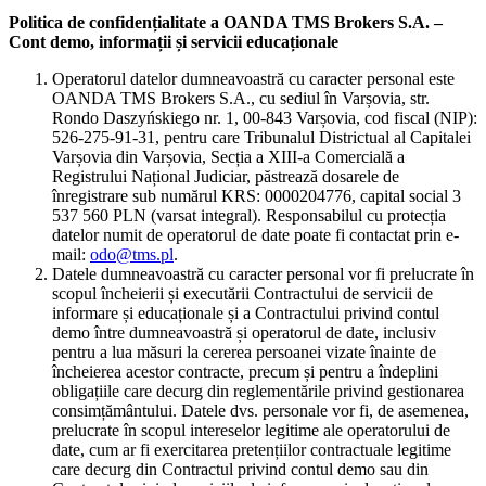
Politica de confidențialitate a OANDA TMS Brokers S.A. –
Cont demo, informații și servicii educaționale
Operatorul datelor dumneavoastră cu caracter personal este
OANDA TMS Brokers S.A., cu sediul în Varșovia, str.
Rondo Daszyńskiego nr. 1, 00-843 Varșovia, cod fiscal (NIP):
526-275-91-31, pentru care Tribunalul Districtual al Capitalei
Varșovia din Varșovia, Secția a XIII-a Comercială a
Registrului Național Judiciar, păstrează dosarele de
înregistrare sub numărul KRS: 0000204776, capital social 3
537 560 PLN (varsat integral). Responsabilul cu protecția
datelor numit de operatorul de date poate fi contactat prin e-
mail:
odo@tms.pl
.
Datele dumneavoastră cu caracter personal vor fi prelucrate în
scopul încheierii și executării Contractului de servicii de
informare și educaționale și a Contractului privind contul
demo între dumneavoastră și operatorul de date, inclusiv
pentru a lua măsuri la cererea persoanei vizate înainte de
încheierea acestor contracte, precum și pentru a îndeplini
obligațiile care decurg din reglementările privind gestionarea
consimțământului. Datele dvs. personale vor fi, de asemenea,
prelucrate în scopul intereselor legitime ale operatorului de
date, cum ar fi exercitarea pretențiilor contractuale legitime
care decurg din Contractul privind contul demo sau din