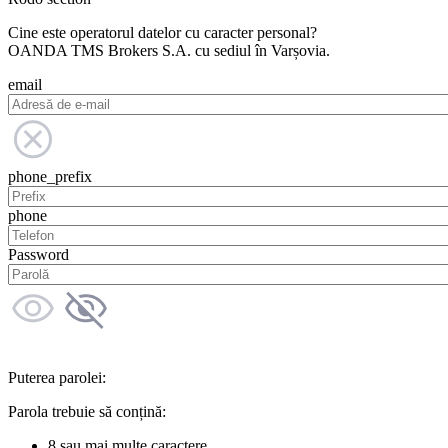
Cine este operatorul datelor cu caracter personal?
OANDA TMS Brokers S.A. cu sediul în Varșovia.
email
phone_prefix
phone
Password
Puterea parolei:
Parola trebuie să conțină:
8 sau mai multe caractere