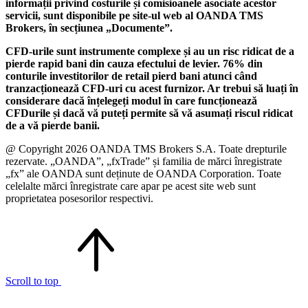
informații privind costurile și comisioanele asociate acestor
servicii, sunt disponibile pe site-ul web al OANDA TMS
Brokers, în secțiunea „Documente”.
CFD-urile sunt instrumente complexe și au un risc ridicat de a
pierde rapid bani din cauza efectului de levier. 76% din
conturile investitorilor de retail pierd bani atunci când
tranzacționează CFD-uri cu acest furnizor. Ar trebui să luați în
considerare dacă înțelegeți modul în care funcționează
CFDurile și dacă vă puteți permite să vă asumați riscul ridicat
de a vă pierde banii.
@ Copyright 2026 OANDA TMS Brokers S.A. Toate drepturile
rezervate. „OANDA”, „fxTrade” și familia de mărci înregistrate
„fx” ale OANDA sunt deținute de OANDA Corporation. Toate
celelalte mărci înregistrate care apar pe acest site web sunt
proprietatea posesorilor respectivi.
Scroll to top