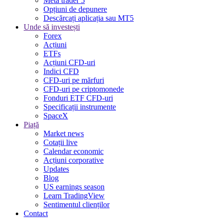
Meta trader 5
Opțiuni de depunere
Descărcați aplicația sau MT5
Unde să investești
Forex
Acțiuni
ETFs
Acțiuni CFD-uri
Indici CFD
CFD-uri pe mărfuri
CFD-uri pe criptomonede
Fonduri ETF CFD-uri
Specificații instrumente
SpaceX
Piață
Market news
Cotații live
Calendar economic
Acțiuni corporative
Updates
Blog
US earnings season
Learn TradingView
Sentimentul clienților
Contact