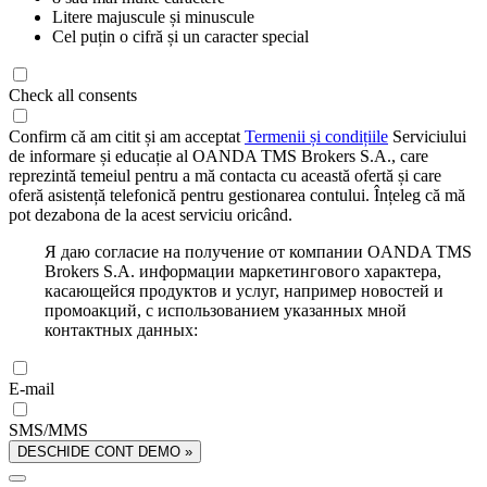
Litere majuscule și minuscule
Cel puțin o cifră și un caracter special
Check all consents
Confirm că am citit și am acceptat
Termenii și condițiile
Serviciului
de informare și educație al OANDA TMS Brokers S.A., care
reprezintă temeiul pentru a mă contacta cu această ofertă și care
oferă asistență telefonică pentru gestionarea contului. Înțeleg că mă
pot dezabona de la acest serviciu oricând.
Я даю согласие на получение от компании OANDA TMS
Brokers S.A. информации маркетингового характера,
касающейся продуктов и услуг, например новостей и
промоакций, с использованием указанных мной
контактных данных:
E-mail
SMS/MMS
DESCHIDE CONT DEMO »