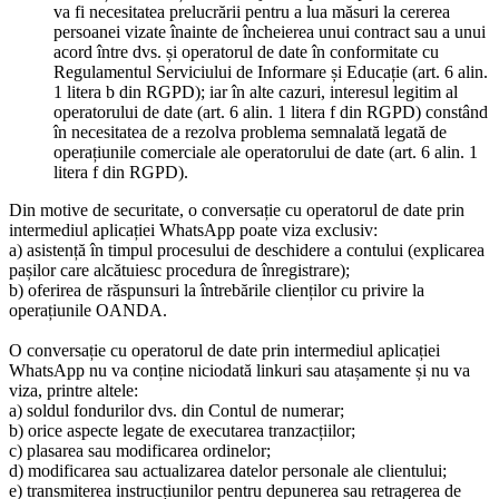
va fi necesitatea prelucrării pentru a lua măsuri la cererea
persoanei vizate înainte de încheierea unui contract sau a unui
acord între dvs. și operatorul de date în conformitate cu
Regulamentul Serviciului de Informare și Educație (art. 6 alin.
1 litera b din RGPD); iar în alte cazuri, interesul legitim al
operatorului de date (art. 6 alin. 1 litera f din RGPD) constând
în necesitatea de a rezolva problema semnalată legată de
operațiunile comerciale ale operatorului de date (art. 6 alin. 1
litera f din RGPD).
Din motive de securitate, o conversație cu operatorul de date prin
intermediul aplicației WhatsApp poate viza exclusiv:
a) asistență în timpul procesului de deschidere a contului (explicarea
pașilor care alcătuiesc procedura de înregistrare);
b) oferirea de răspunsuri la întrebările clienților cu privire la
operațiunile OANDA.
O conversație cu operatorul de date prin intermediul aplicației
WhatsApp nu va conține niciodată linkuri sau atașamente și nu va
viza, printre altele:
a) soldul fondurilor dvs. din Contul de numerar;
b) orice aspecte legate de executarea tranzacțiilor;
c) plasarea sau modificarea ordinelor;
d) modificarea sau actualizarea datelor personale ale clientului;
e) transmiterea instrucțiunilor pentru depunerea sau retragerea de