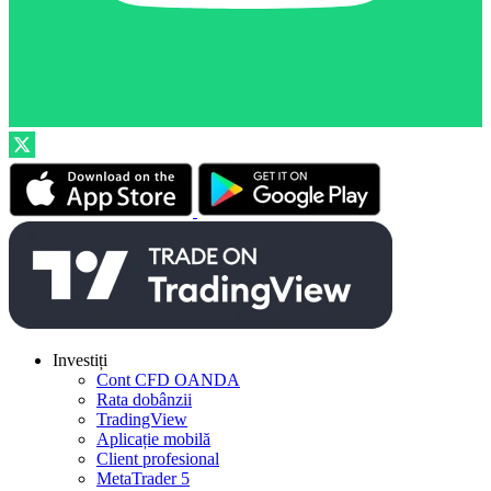
Investiți
Cont CFD OANDA
Rata dobânzii
TradingView
Aplicație mobilă
Client profesional
MetaTrader 5