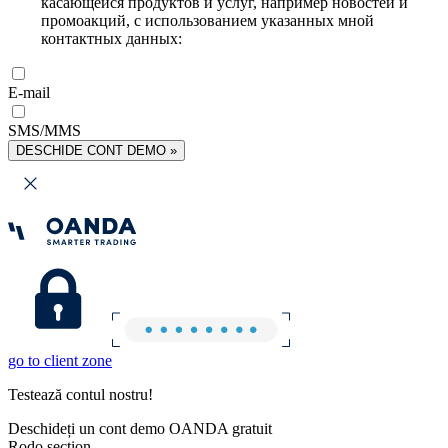
касающейся продуктов и услуг, например новостей и
промоакций, с использованием указанных мной
контактных данных:
E-mail
SMS/MMS
DESCHIDE CONT DEMO »
go to client zone
Testează contul nostru!
Deschideți un cont demo OANDA gratuit
Rodo section