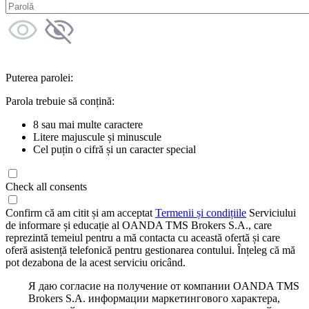
Puterea parolei:
Parola trebuie să conțină:
8 sau mai multe caractere
Litere majuscule și minuscule
Cel puțin o cifră și un caracter special
Check all consents
Confirm că am citit și am acceptat
Termenii și condițiile
Serviciului
de informare și educație al OANDA TMS Brokers S.A., care
reprezintă temeiul pentru a mă contacta cu această ofertă și care
oferă asistență telefonică pentru gestionarea contului. Înțeleg că mă
pot dezabona de la acest serviciu oricând.
Я даю согласие на получение от компании OANDA TMS
Brokers S.A. информации маркетингового характера,