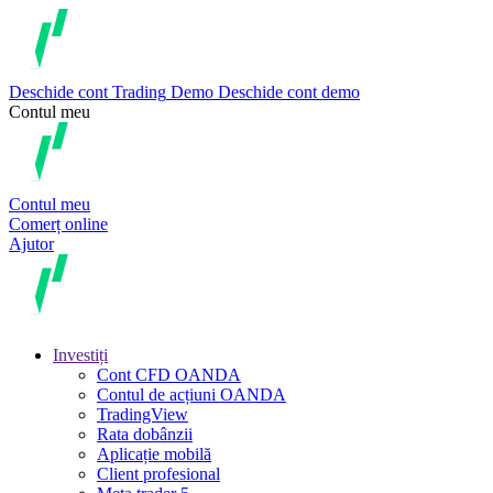
Deschide cont
Trading
Demo
Deschide cont demo
Contul meu
Contul meu
Comerț online
Ajutor
Investiți
Cont CFD OANDA
Contul de acțiuni OANDA
TradingView
Rata dobânzii
Aplicație mobilă
Client profesional