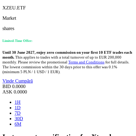
XZEU.ETF
Market
shares
Limited-Time Offer:
Until 30 June 2027, enjoy zero commission on your first 10 ETF trades each
month.
This applies to trades with a total turnover of up to EUR 200,000
monthly. Please review the promotional
Terms and Conditions
for full details.
The lowest commission within the 30 days prior to this offer was 0.1%
(minimum 5 PLN / 1 USD / 1 EUR).
Vinde
Cumpără
BID
0.0000
ASK
0.0000
1H
1D
7D
30D
6M