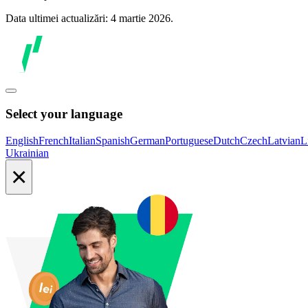
Data ultimei actualizări: 4 martie 2026.
Select your language
English
French
Italian
Spanish
German
Portuguese
Dutch
Czech
Latvian
L
Ukrainian
×