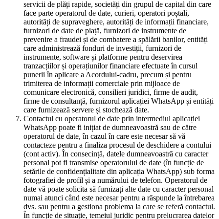
servicii de plăți rapide, societăți din grupul de capital din care
face parte operatorul de date, curieri, operatori poștali,
autorități de supraveghere, autorități de informații financiare,
furnizori de date de piață, furnizori de instrumente de
prevenire a fraudei și de combatere a spălării banilor, entități
care administrează fonduri de investiții, furnizori de
instrumente, software și platforme pentru deservirea
tranzacțiilor și operațiunilor financiare efectuate în cursul
punerii în aplicare a Acordului-cadru, precum și pentru
trimiterea de informații comerciale prin mijloace de
comunicare electronică, consilieri juridici, firme de audit,
firme de consultanță, furnizorul aplicației WhatsApp și entități
care furnizează servere și stochează date.
Contactul cu operatorul de date prin intermediul aplicației
WhatsApp poate fi inițiat de dumneavoastră sau de către
operatorul de date, în cazul în care este necesar să vă
contacteze pentru a finaliza procesul de deschidere a contului
(cont activ). În consecință, datele dumneavoastră cu caracter
personal pot fi transmise operatorului de date (în funcție de
setările de confidențialitate din aplicația WhatsApp) sub forma
fotografiei de profil și a numărului de telefon. Operatorul de
date vă poate solicita să furnizați alte date cu caracter personal
numai atunci când este necesar pentru a răspunde la întrebarea
dvs. sau pentru a gestiona problema la care se referă contactul.
În funcție de situație, temeiul juridic pentru prelucrarea datelor