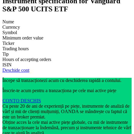
Instrument specification for Vanguard
S&P 500 UCITS ETF
Nume
Currency
Symbol
Minimum order value
Ticker
Trading hours
Tip
Hours of accepting orders
ISIN
Deschide cont
Începe să tranzacționezi acum cu deschiderea rapidă a contului.
Înscrie-te acum pentru a tranzacționa pe cele mai active piețe
CONTO DESCHIS
Cu peste 20 de ani de experiență pe piețe, instrumente de analiză de
vârf și mii de clienți mulțumiți, OANDA se mândrește cu faptul că
este un broker premiat.
Obține acces la cele mai active piețe globale, cu mii de instrumente
de tranzacționare la îndemână, precum și instrumente tehnice de vârf
care te ajută în analiză.