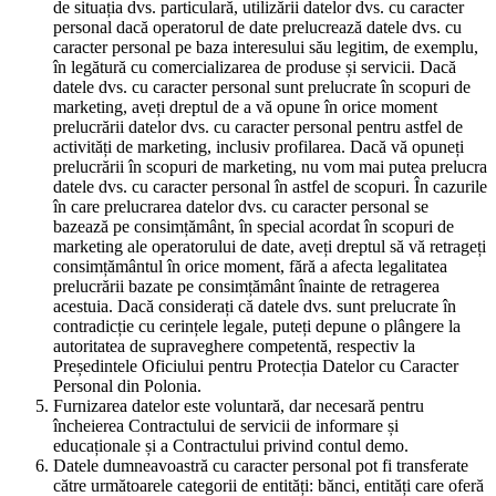
de situația dvs. particulară, utilizării datelor dvs. cu caracter
personal dacă operatorul de date prelucrează datele dvs. cu
caracter personal pe baza interesului său legitim, de exemplu,
în legătură cu comercializarea de produse și servicii. Dacă
datele dvs. cu caracter personal sunt prelucrate în scopuri de
marketing, aveți dreptul de a vă opune în orice moment
prelucrării datelor dvs. cu caracter personal pentru astfel de
activități de marketing, inclusiv profilarea. Dacă vă opuneți
prelucrării în scopuri de marketing, nu vom mai putea prelucra
datele dvs. cu caracter personal în astfel de scopuri. În cazurile
în care prelucrarea datelor dvs. cu caracter personal se
bazează pe consimțământ, în special acordat în scopuri de
marketing ale operatorului de date, aveți dreptul să vă retrageți
consimțământul în orice moment, fără a afecta legalitatea
prelucrării bazate pe consimțământ înainte de retragerea
acestuia. Dacă considerați că datele dvs. sunt prelucrate în
contradicție cu cerințele legale, puteți depune o plângere la
autoritatea de supraveghere competentă, respectiv la
Președintele Oficiului pentru Protecția Datelor cu Caracter
Personal din Polonia.
Furnizarea datelor este voluntară, dar necesară pentru
încheierea Contractului de servicii de informare și
educaționale și a Contractului privind contul demo.
Datele dumneavoastră cu caracter personal pot fi transferate
către următoarele categorii de entități: bănci, entități care oferă