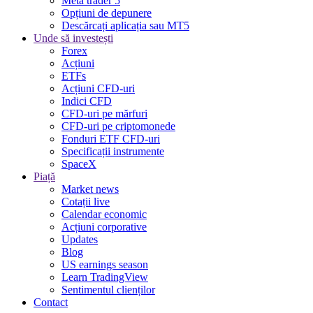
Meta trader 5
Opțiuni de depunere
Descărcați aplicația sau MT5
Unde să investești
Forex
Acțiuni
ETFs
Acțiuni CFD-uri
Indici CFD
CFD-uri pe mărfuri
CFD-uri pe criptomonede
Fonduri ETF CFD-uri
Specificații instrumente
SpaceX
Piață
Market news
Cotații live
Calendar economic
Acțiuni corporative
Updates
Blog
US earnings season
Learn TradingView
Sentimentul clienților
Contact