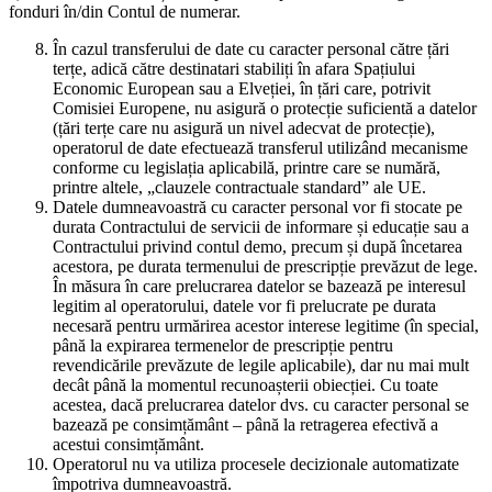
fonduri în/din Contul de numerar.
În cazul transferului de date cu caracter personal către țări
terțe, adică către destinatari stabiliți în afara Spațiului
Economic European sau a Elveției, în țări care, potrivit
Comisiei Europene, nu asigură o protecție suficientă a datelor
(țări terțe care nu asigură un nivel adecvat de protecție),
operatorul de date efectuează transferul utilizând mecanisme
conforme cu legislația aplicabilă, printre care se numără,
printre altele, „clauzele contractuale standard” ale UE.
Datele dumneavoastră cu caracter personal vor fi stocate pe
durata Contractului de servicii de informare și educație sau a
Contractului privind contul demo, precum și după încetarea
acestora, pe durata termenului de prescripție prevăzut de lege.
În măsura în care prelucrarea datelor se bazează pe interesul
legitim al operatorului, datele vor fi prelucrate pe durata
necesară pentru urmărirea acestor interese legitime (în special,
până la expirarea termenelor de prescripție pentru
revendicările prevăzute de legile aplicabile), dar nu mai mult
decât până la momentul recunoașterii obiecției. Cu toate
acestea, dacă prelucrarea datelor dvs. cu caracter personal se
bazează pe consimțământ – până la retragerea efectivă a
acestui consimțământ.
Operatorul nu va utiliza procesele decizionale automatizate
împotriva dumneavoastră.