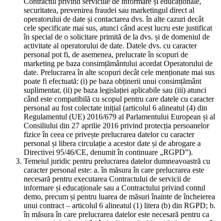
Contractul privind serviciile de informare și educaționale,
securitatea, prevenirea fraudei sau marketingul direct al
operatorului de date și contactarea dvs. în alte cazuri decât
cele specificate mai sus, atunci când acest lucru este justificat
în special de o solicitare primită de la dvs. și de domeniul de
activitate al operatorului de date. Datele dvs. cu caracter
personal pot fi, de asemenea, prelucrate în scopuri de
marketing pe baza consimțământului acordat Operatorului de
date. Prelucrarea în alte scopuri decât cele menționate mai sus
poate fi efectuată: (i) pe baza obținerii unui consimțământ
suplimentar, (ii) pe baza legislației aplicabile sau (iii) atunci
când este compatibilă cu scopul pentru care datele cu caracter
personal au fost colectate inițial (articolul 6 alineatul (4) din
Regulamentul (UE) 2016/679 al Parlamentului European și al
Consiliului din 27 aprilie 2016 privind protecția persoanelor
fizice în ceea ce privește prelucrarea datelor cu caracter
personal și libera circulație a acestor date și de abrogare a
Directivei 95/46/CE, denumit în continuare „RGPD”).
Temeiul juridic pentru prelucrarea datelor dumneavoastră cu
caracter personal este: a. în măsura în care prelucrarea este
necesară pentru executarea Contractului de servicii de
informare și educaționale sau a Contractului privind contul
demo, precum și pentru luarea de măsuri înainte de încheierea
unui contract – articolul 6 alineatul (1) litera (b) din RGPD; b.
în măsura în care prelucrarea datelor este necesară pentru ca