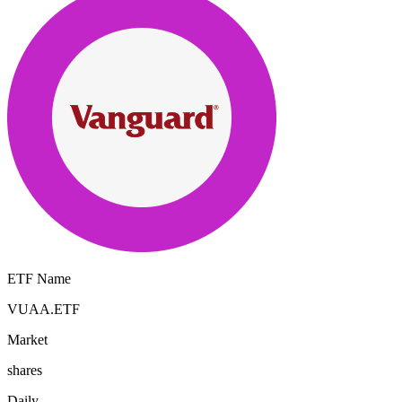
ETF Name
VUAA.ETF
Market
shares
Daily