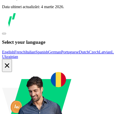
Data ultimei actualizări: 4 martie 2026.
Select your language
English
French
Italian
Spanish
German
Portuguese
Dutch
Czech
Latvian
L
Ukrainian
×