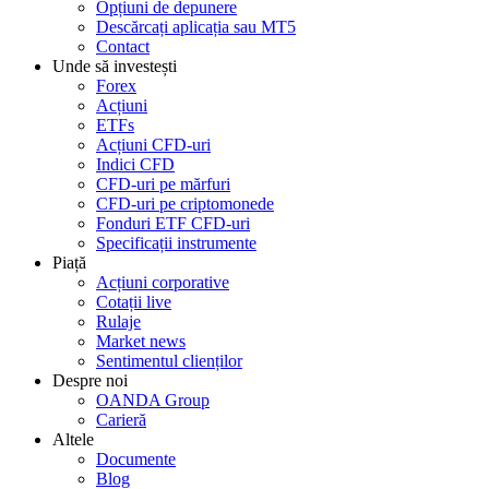
Opțiuni de depunere
Descărcați aplicația sau MT5
Contact
Unde să investești
Forex
Acțiuni
ETFs
Acțiuni CFD-uri
Indici CFD
CFD-uri pe mărfuri
CFD-uri pe criptomonede
Fonduri ETF CFD-uri
Specificații instrumente
Piață
Acțiuni corporative
Cotații live
Rulaje
Market news
Sentimentul clienților
Despre noi
OANDA Group
Carieră
Altele
Documente
Blog