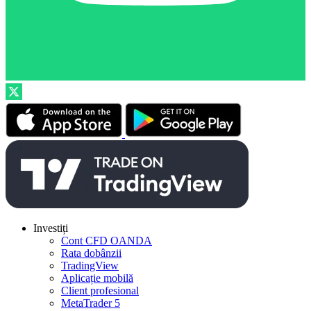
Investiți
Cont CFD OANDA
Rata dobânzii
TradingView
Aplicație mobilă
Client profesional
MetaTrader 5