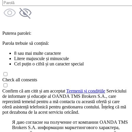
Puterea parolei:
Parola trebuie să conțină:
8 sau mai multe caractere
Litere majuscule și minuscule
Cel puțin o cifră și un caracter special
Check all consents
Confirm că am citit și am acceptat
Termenii și condițiile
Serviciului
de informare și educație al OANDA TMS Brokers S.A., care
reprezintă temeiul pentru a mă contacta cu această ofertă și care
oferă asistență telefonică pentru gestionarea contului. Înțeleg că mă
pot dezabona de la acest serviciu oricând.
Я даю согласие на получение от компании OANDA TMS
Brokers S.A. информации маркетингового характера,