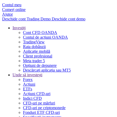
Contul meu
Comerț online
Ajutor
Deschide cont
Trading
Demo
Deschide cont demo
Investiți
Cont CFD OANDA
Contul de acțiuni OANDA
TradingView
Rata dobânzii
Aplicație mobilă
Client profesional
Meta trader 5
Opțiuni de depunere
Descărcați aplicația sau MT5
Unde să investești
Forex
Acțiuni
ETFs
Acțiuni CFD-uri
Indici CFD
CFD-uri pe mărfuri
CFD-uri pe criptomonede
Fonduri ETF CFD-uri