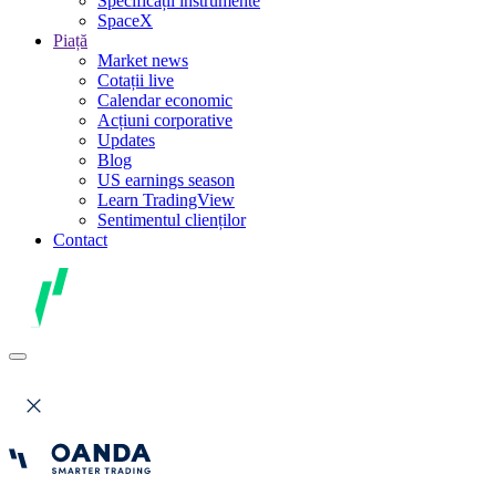
Specificații instrumente
SpaceX
Piață
Market news
Cotații live
Calendar economic
Acțiuni corporative
Updates
Blog
US earnings season
Learn TradingView
Sentimentul clienților
Contact