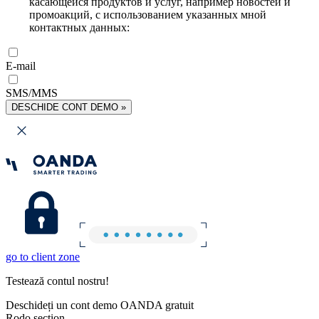
касающейся продуктов и услуг, например новостей и
промоакций, с использованием указанных мной
контактных данных:
E-mail
SMS/MMS
DESCHIDE CONT DEMO »
go to client zone
Testează contul nostru!
Deschideți un cont demo OANDA gratuit
Rodo section