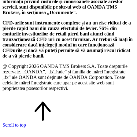
informații privind costurile și comisioanele asociate acestor
servicii, sunt disponibile pe site-ul web al OANDA TMS
Brokers, în secțiunea „Documente”.
CFD-urile sunt instrumente complexe și au un risc ridicat de a
pierde rapid bani din cauza efectului de levier. 76% din
conturile investitorilor de retail pierd bani atunci când
tranzacționează CFD-uri cu acest furnizor. Ar trebui să luați în
considerare dacă înțelegeți modul în care funcționează
CFDurile și dacă vă puteți permite să vă asumați riscul ridicat
de a vă pierde banii.
@ Copyright 2026 OANDA TMS Brokers S.A. Toate drepturile
rezervate. „OANDA”, „fxTrade” și familia de mărci înregistrate
„fx” ale OANDA sunt deținute de OANDA Corporation. Toate
celelalte mărci înregistrate care apar pe acest site web sunt
proprietatea posesorilor respectivi.
Scroll to top