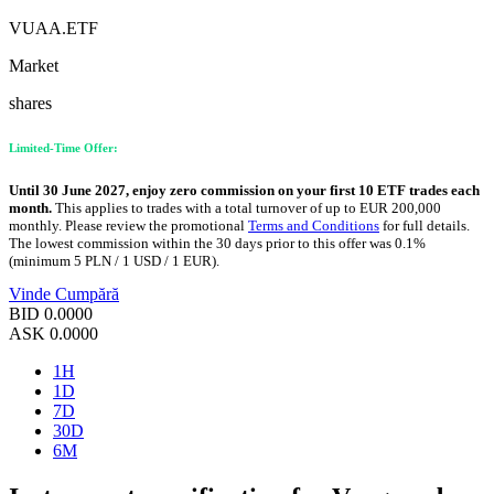
VUAA.ETF
Market
shares
Limited-Time Offer:
Until 30 June 2027, enjoy zero commission on your first 10 ETF trades each
month.
This applies to trades with a total turnover of up to EUR 200,000
monthly. Please review the promotional
Terms and Conditions
for full details.
The lowest commission within the 30 days prior to this offer was 0.1%
(minimum 5 PLN / 1 USD / 1 EUR).
Vinde
Cumpără
BID
0.0000
ASK
0.0000
1H
1D
7D
30D
6M