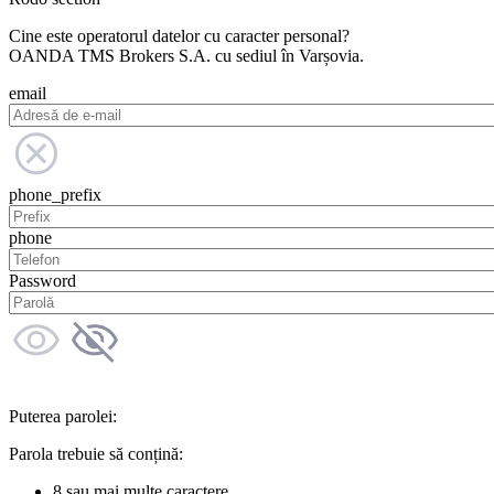
Cine este operatorul datelor cu caracter personal?
OANDA TMS Brokers S.A. cu sediul în Varșovia.
email
phone_prefix
phone
Password
Puterea parolei:
Parola trebuie să conțină:
8 sau mai multe caractere