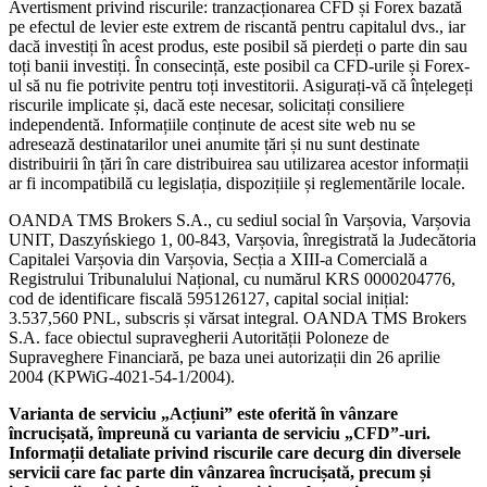
Avertisment privind riscurile: tranzacționarea CFD și Forex bazată
pe efectul de levier este extrem de riscantă pentru capitalul dvs., iar
dacă investiți în acest produs, este posibil să pierdeți o parte din sau
toți banii investiți. În consecință, este posibil ca CFD-urile și Forex-
ul să nu fie potrivite pentru toți investitorii. Asigurați-vă că înțelegeți
riscurile implicate și, dacă este necesar, solicitați consiliere
independentă. Informațiile conținute de acest site web nu se
adresează destinatarilor unei anumite țări și nu sunt destinate
distribuirii în țări în care distribuirea sau utilizarea acestor informații
ar fi incompatibilă cu legislația, dispozițiile și reglementările locale.
OANDA TMS Brokers S.A., cu sediul social în Varșovia, Varșovia
UNIT, Daszyńskiego 1, 00-843, Varșovia, înregistrată la Judecătoria
Capitalei Varșovia din Varșovia, Secția a XIII-a Comercială a
Registrului Tribunalului Național, cu numărul KRS 0000204776,
cod de identificare fiscală 595126127, capital social inițial:
3.537,560 PNL, subscris și vărsat integral. OANDA TMS Brokers
S.A. face obiectul supravegherii Autorității Poloneze de
Supraveghere Financiară, pe baza unei autorizații din 26 aprilie
2004 (KPWiG-4021-54-1/2004).
Varianta de serviciu „Acțiuni” este oferită în vânzare
încrucișată, împreună cu varianta de serviciu „CFD”-uri.
Informații detaliate privind riscurile care decurg din diversele
servicii care fac parte din vânzarea încrucișată, precum și