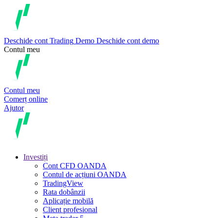
Deschide cont
Trading
Demo
Deschide cont demo
Contul meu
Contul meu
Comerț online
Ajutor
Investiți
Cont CFD OANDA
Contul de acțiuni OANDA
TradingView
Rata dobânzii
Aplicație mobilă
Client profesional