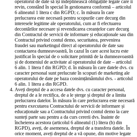
operatorul de date să își îndeplinească obligațiile legale care îi
revin, constând în special în gestionarea conformă – articolul
6 alineatul 1 litera c din RGPD; c. în măsura în care
prelucrarea este necesară pentru scopurile care decurg din
interesele legitime ale operatorului, cum ar fi efectuarea
decontărilor necesare și revendicarea creanțelor care decurg
din Contractul de servicii de informare și educaționale sau din
Contractul privind contul demo, securitatea, prevenirea
fraudei sau marketingul direct al operatorului de date sau
contactarea dumneavoastră, în cazul în care acest lucru este
justificat în special de o solicitare primită de la dumneavoastră
și de domeniul de activitate al operatorului de date – articolul
6 alin. 1 litera f din RGPD; d. în măsura în care datele dvs. cu
caracter personal sunt prelucrate în scopuri de marketing ale
operatorului de date pe baza consimțământului dvs. - articolul
6 alin. 1 litera a din RGPD.
Aveți dreptul de a accesa datele dvs. cu caracter personal,
dreptul de a le rectifica, de a le șterge și dreptul de a limita
prelucrarea datelor. În măsura în care prelucrarea este necesară
pentru executarea Contractului de servicii de informare și
educaționale sau a Contractului privind contul demo la care
sunteți parte sau pentru a da curs cererii dvs. înainte de
încheierea acestora (articolul 6 alineatul (1) litera (b) din
RGPD), aveți, de asemenea, dreptul de a transfera datele. În
orice moment, aveți dreptul de a vă opune, din motive legate