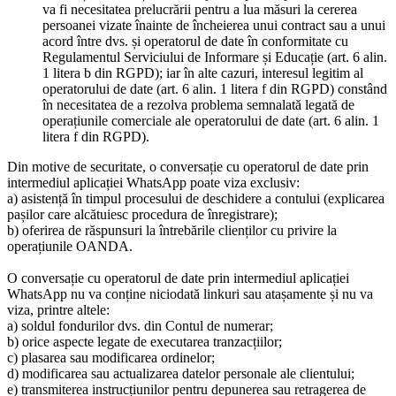
va fi necesitatea prelucrării pentru a lua măsuri la cererea
persoanei vizate înainte de încheierea unui contract sau a unui
acord între dvs. și operatorul de date în conformitate cu
Regulamentul Serviciului de Informare și Educație (art. 6 alin.
1 litera b din RGPD); iar în alte cazuri, interesul legitim al
operatorului de date (art. 6 alin. 1 litera f din RGPD) constând
în necesitatea de a rezolva problema semnalată legată de
operațiunile comerciale ale operatorului de date (art. 6 alin. 1
litera f din RGPD).
Din motive de securitate, o conversație cu operatorul de date prin
intermediul aplicației WhatsApp poate viza exclusiv:
a) asistență în timpul procesului de deschidere a contului (explicarea
pașilor care alcătuiesc procedura de înregistrare);
b) oferirea de răspunsuri la întrebările clienților cu privire la
operațiunile OANDA.
O conversație cu operatorul de date prin intermediul aplicației
WhatsApp nu va conține niciodată linkuri sau atașamente și nu va
viza, printre altele:
a) soldul fondurilor dvs. din Contul de numerar;
b) orice aspecte legate de executarea tranzacțiilor;
c) plasarea sau modificarea ordinelor;
d) modificarea sau actualizarea datelor personale ale clientului;
e) transmiterea instrucțiunilor pentru depunerea sau retragerea de