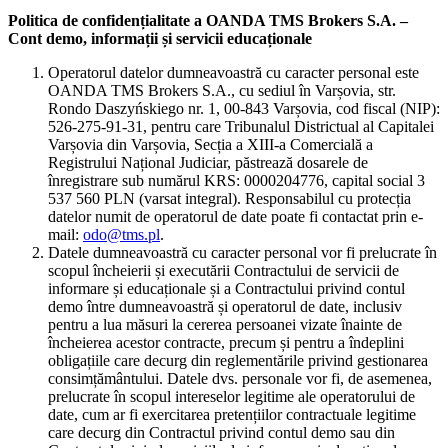
Politica de confidențialitate a OANDA TMS Brokers S.A. –
Cont demo, informații și servicii educaționale
Operatorul datelor dumneavoastră cu caracter personal este
OANDA TMS Brokers S.A., cu sediul în Varșovia, str.
Rondo Daszyńskiego nr. 1, 00-843 Varșovia, cod fiscal (NIP):
526-275-91-31, pentru care Tribunalul Districtual al Capitalei
Varșovia din Varșovia, Secția a XIII-a Comercială a
Registrului Național Judiciar, păstrează dosarele de
înregistrare sub numărul KRS: 0000204776, capital social 3
537 560 PLN (varsat integral). Responsabilul cu protecția
datelor numit de operatorul de date poate fi contactat prin e-
mail:
odo@tms.pl
.
Datele dumneavoastră cu caracter personal vor fi prelucrate în
scopul încheierii și executării Contractului de servicii de
informare și educaționale și a Contractului privind contul
demo între dumneavoastră și operatorul de date, inclusiv
pentru a lua măsuri la cererea persoanei vizate înainte de
încheierea acestor contracte, precum și pentru a îndeplini
obligațiile care decurg din reglementările privind gestionarea
consimțământului. Datele dvs. personale vor fi, de asemenea,
prelucrate în scopul intereselor legitime ale operatorului de
date, cum ar fi exercitarea pretențiilor contractuale legitime
care decurg din Contractul privind contul demo sau din