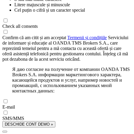
Litere majuscule și minuscule
Cel puțin o cifră și un caracter special
Check all consents
Confirm că am citit și am acceptat
Termenii și condițiile
Serviciului
de informare și educație al OANDA TMS Brokers S.A., care
reprezintă temeiul pentru a mă contacta cu această ofertă și care
oferă asistență telefonică pentru gestionarea contului. Înțeleg că mă
pot dezabona de la acest serviciu oricând.
Я даю согласие на получение от компании OANDA TMS
Brokers S.A. информации маркетингового характера,
касающейся продуктов и услуг, например новостей и
промоакций, с использованием указанных мной
контактных данных:
E-mail
SMS/MMS
DESCHIDE CONT DEMO »