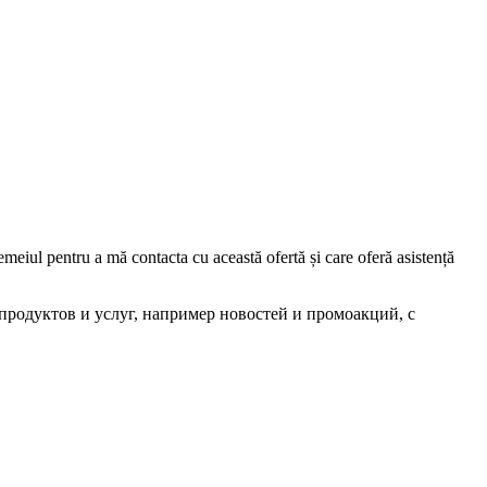
iul pentru a mă contacta cu această ofertă și care oferă asistență
родуктов и услуг, например новостей и промоакций, с