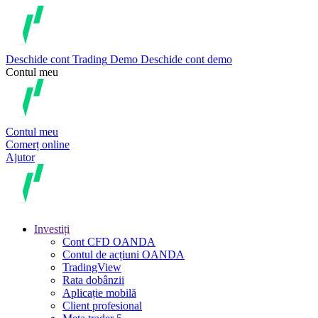
Deschide cont
Trading
Demo
Deschide cont demo
Contul meu
Contul meu
Comerț online
Ajutor
Investiți
Cont CFD OANDA
Contul de acțiuni OANDA
TradingView
Rata dobânzii
Aplicație mobilă
Client profesional