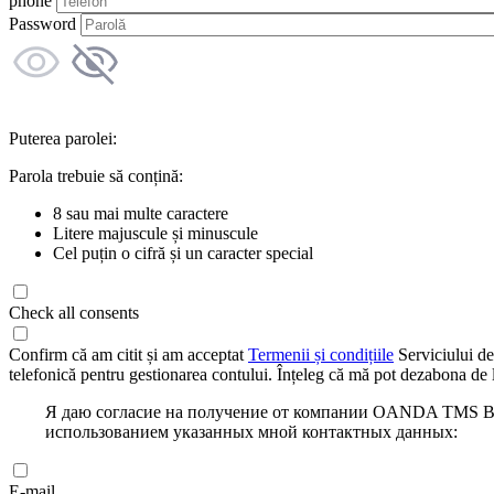
phone
Password
Puterea parolei:
Parola trebuie să conțină:
8 sau mai multe caractere
Litere majuscule și minuscule
Cel puțin o cifră și un caracter special
Check all consents
Confirm că am citit și am acceptat
Termenii și condițiile
Serviciului de
telefonică pentru gestionarea contului. Înțeleg că mă pot dezabona de l
Я даю согласие на получение от компании OANDA TMS Bro
использованием указанных мной контактных данных:
E-mail