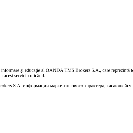
 informare și educație al OANDA TMS Brokers S.A., care reprezintă teme
a acest serviciu oricând.
kers S.A. информации маркетингового характера, касающейся п