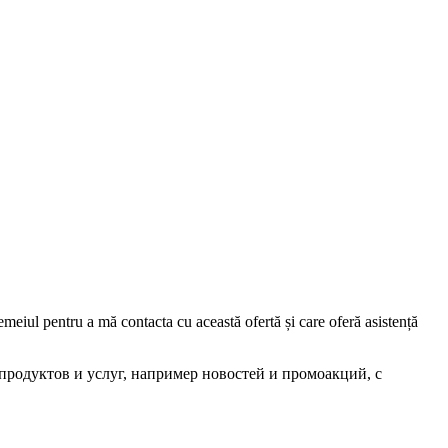
iul pentru a mă contacta cu această ofertă și care oferă asistență
родуктов и услуг, например новостей и промоакций, с