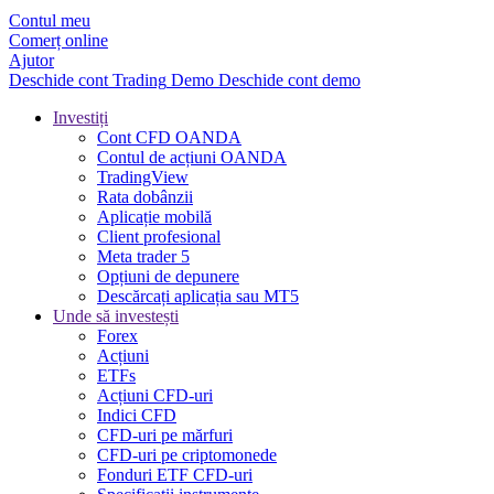
Contul meu
Comerț online
Ajutor
Deschide cont
Trading
Demo
Deschide cont demo
Investiți
Cont CFD OANDA
Contul de acțiuni OANDA
TradingView
Rata dobânzii
Aplicație mobilă
Client profesional
Meta trader 5
Opțiuni de depunere
Descărcați aplicația sau MT5
Unde să investești
Forex
Acțiuni
ETFs
Acțiuni CFD-uri
Indici CFD
CFD-uri pe mărfuri
CFD-uri pe criptomonede
Fonduri ETF CFD-uri