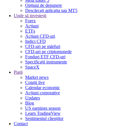
Meta trader 5
Opțiuni de depunere
Descărcați aplicația sau MT5
Unde să investești
Forex
Acțiuni
ETFs
Acțiuni CFD-uri
Indici CFD
CFD-uri pe mărfuri
CFD-uri pe criptomonede
Fonduri ETF CFD-uri
Specificații instrumente
SpaceX
Piață
Market news
Cotații live
Calendar economic
Acțiuni corporative
Updates
Blog
US earnings season
Learn TradingView
Sentimentul clienților
Contact