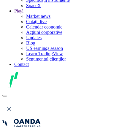
Specificații instrumente
SpaceX
Piață
Market news
Cotații live
Calendar economic
Acțiuni corporative
Updates
Blog
US earnings season
Learn TradingView
Sentimentul clienților
Contact