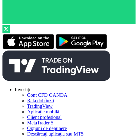
Investiți
Cont CFD OANDA
Rata dobânzii
TradingView
Aplicație mobilă
Client profesional
MetaTrader 5
Opțiuni de depunere
Descărcați aplicația sau MT5