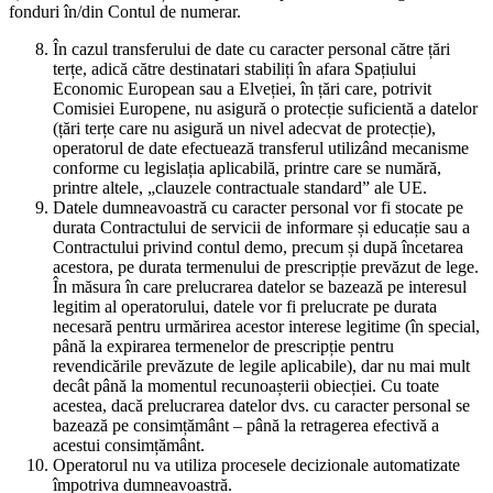
fonduri în/din Contul de numerar.
În cazul transferului de date cu caracter personal către țări
terțe, adică către destinatari stabiliți în afara Spațiului
Economic European sau a Elveției, în țări care, potrivit
Comisiei Europene, nu asigură o protecție suficientă a datelor
(țări terțe care nu asigură un nivel adecvat de protecție),
operatorul de date efectuează transferul utilizând mecanisme
conforme cu legislația aplicabilă, printre care se numără,
printre altele, „clauzele contractuale standard” ale UE.
Datele dumneavoastră cu caracter personal vor fi stocate pe
durata Contractului de servicii de informare și educație sau a
Contractului privind contul demo, precum și după încetarea
acestora, pe durata termenului de prescripție prevăzut de lege.
În măsura în care prelucrarea datelor se bazează pe interesul
legitim al operatorului, datele vor fi prelucrate pe durata
necesară pentru urmărirea acestor interese legitime (în special,
până la expirarea termenelor de prescripție pentru
revendicările prevăzute de legile aplicabile), dar nu mai mult
decât până la momentul recunoașterii obiecției. Cu toate
acestea, dacă prelucrarea datelor dvs. cu caracter personal se
bazează pe consimțământ – până la retragerea efectivă a
acestui consimțământ.
Operatorul nu va utiliza procesele decizionale automatizate
împotriva dumneavoastră.