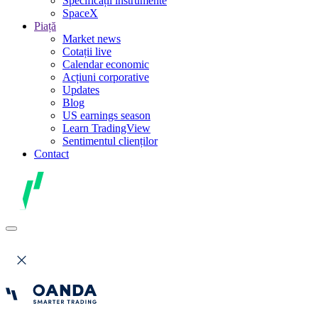
Specificații instrumente
SpaceX
Piață
Market news
Cotații live
Calendar economic
Acțiuni corporative
Updates
Blog
US earnings season
Learn TradingView
Sentimentul clienților
Contact