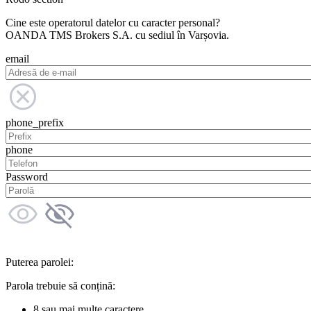
Cine este operatorul datelor cu caracter personal?
OANDA TMS Brokers S.A. cu sediul în Varșovia.
email
phone_prefix
phone
Password
Puterea parolei:
Parola trebuie să conțină:
8 sau mai multe caractere