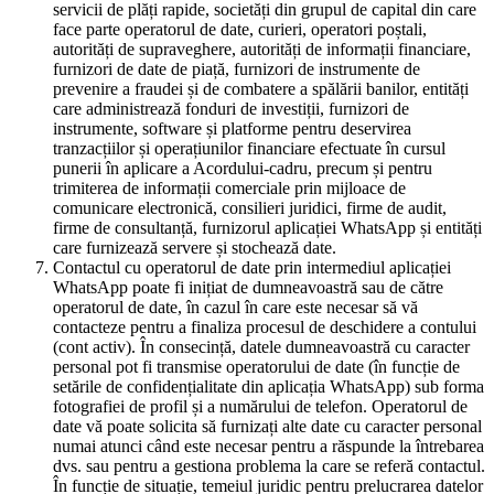
servicii de plăți rapide, societăți din grupul de capital din care
face parte operatorul de date, curieri, operatori poștali,
autorități de supraveghere, autorități de informații financiare,
furnizori de date de piață, furnizori de instrumente de
prevenire a fraudei și de combatere a spălării banilor, entități
care administrează fonduri de investiții, furnizori de
instrumente, software și platforme pentru deservirea
tranzacțiilor și operațiunilor financiare efectuate în cursul
punerii în aplicare a Acordului-cadru, precum și pentru
trimiterea de informații comerciale prin mijloace de
comunicare electronică, consilieri juridici, firme de audit,
firme de consultanță, furnizorul aplicației WhatsApp și entități
care furnizează servere și stochează date.
Contactul cu operatorul de date prin intermediul aplicației
WhatsApp poate fi inițiat de dumneavoastră sau de către
operatorul de date, în cazul în care este necesar să vă
contacteze pentru a finaliza procesul de deschidere a contului
(cont activ). În consecință, datele dumneavoastră cu caracter
personal pot fi transmise operatorului de date (în funcție de
setările de confidențialitate din aplicația WhatsApp) sub forma
fotografiei de profil și a numărului de telefon. Operatorul de
date vă poate solicita să furnizați alte date cu caracter personal
numai atunci când este necesar pentru a răspunde la întrebarea
dvs. sau pentru a gestiona problema la care se referă contactul.
În funcție de situație, temeiul juridic pentru prelucrarea datelor