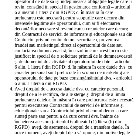
operatorul de date să își îndeplinească obligațiile legale care îi
revin, constând în special în gestionarea conformă – articolul
6 alineatul 1 litera c din RGPD; c. în măsura în care
prelucrarea este necesară pentru scopurile care decurg din
interesele legitime ale operatorului, cum ar fi efectuarea
decontărilor necesare și revendicarea creanțelor care decurg
din Contractul de servicii de informare și educaționale sau din
Contractul privind contul demo, securitatea, prevenirea
fraudei sau marketingul direct al operatorului de date sau
contactarea dumneavoastră, în cazul în care acest lucru este
justificat în special de o solicitare primită de la dumneavoastră
și de domeniul de activitate al operatorului de date – articolul
6 alin. 1 litera f din RGPD; d. în măsura în care datele dvs. cu
caracter personal sunt prelucrate în scopuri de marketing ale
operatorului de date pe baza consimțământului dvs. - articolul
6 alin. 1 litera a din RGPD.
Aveți dreptul de a accesa datele dvs. cu caracter personal,
dreptul de a le rectifica, de a le șterge și dreptul de a limita
prelucrarea datelor. În măsura în care prelucrarea este necesară
pentru executarea Contractului de servicii de informare și
educaționale sau a Contractului privind contul demo la care
sunteți parte sau pentru a da curs cererii dvs. înainte de
încheierea acestora (articolul 6 alineatul (1) litera (b) din
RGPD), aveți, de asemenea, dreptul de a transfera datele. În
orice moment, aveți dreptul de a vă opune, din motive legate