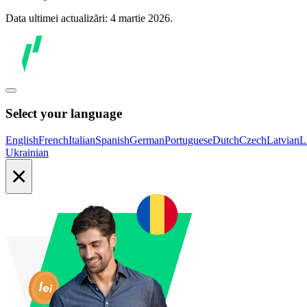
Data ultimei actualizări: 4 martie 2026.
Select your language
English
French
Italian
Spanish
German
Portuguese
Dutch
Czech
Latvian
L
Ukrainian
×