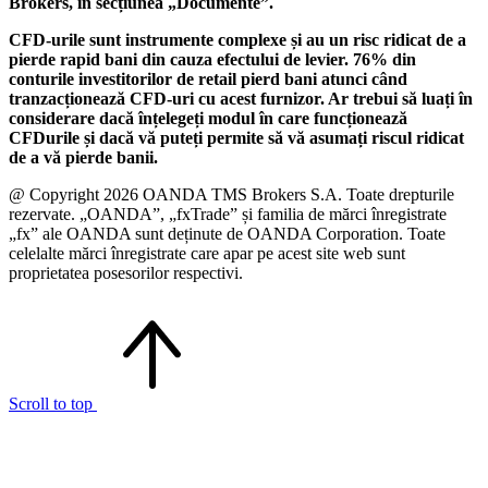
Brokers, în secțiunea „Documente”.
CFD-urile sunt instrumente complexe și au un risc ridicat de a
pierde rapid bani din cauza efectului de levier. 76% din
conturile investitorilor de retail pierd bani atunci când
tranzacționează CFD-uri cu acest furnizor. Ar trebui să luați în
considerare dacă înțelegeți modul în care funcționează
CFDurile și dacă vă puteți permite să vă asumați riscul ridicat
de a vă pierde banii.
@ Copyright 2026 OANDA TMS Brokers S.A. Toate drepturile
rezervate. „OANDA”, „fxTrade” și familia de mărci înregistrate
„fx” ale OANDA sunt deținute de OANDA Corporation. Toate
celelalte mărci înregistrate care apar pe acest site web sunt
proprietatea posesorilor respectivi.
Scroll to top