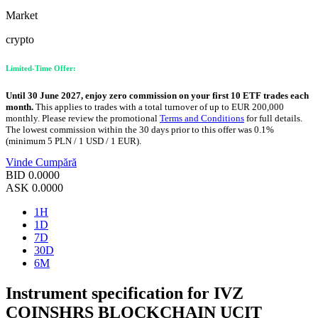
Market
crypto
Limited-Time Offer:
Until 30 June 2027, enjoy zero commission on your first 10 ETF trades each
month.
This applies to trades with a total turnover of up to EUR 200,000
monthly. Please review the promotional
Terms and Conditions
for full details.
The lowest commission within the 30 days prior to this offer was 0.1%
(minimum 5 PLN / 1 USD / 1 EUR).
Vinde
Cumpără
BID
0.0000
ASK
0.0000
1H
1D
7D
30D
6M
Instrument specification for IVZ
COINSHRS BLOCKCHAIN UCIT