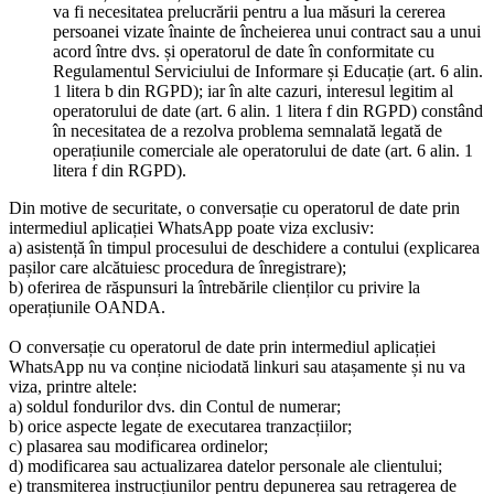
va fi necesitatea prelucrării pentru a lua măsuri la cererea
persoanei vizate înainte de încheierea unui contract sau a unui
acord între dvs. și operatorul de date în conformitate cu
Regulamentul Serviciului de Informare și Educație (art. 6 alin.
1 litera b din RGPD); iar în alte cazuri, interesul legitim al
operatorului de date (art. 6 alin. 1 litera f din RGPD) constând
în necesitatea de a rezolva problema semnalată legată de
operațiunile comerciale ale operatorului de date (art. 6 alin. 1
litera f din RGPD).
Din motive de securitate, o conversație cu operatorul de date prin
intermediul aplicației WhatsApp poate viza exclusiv:
a) asistență în timpul procesului de deschidere a contului (explicarea
pașilor care alcătuiesc procedura de înregistrare);
b) oferirea de răspunsuri la întrebările clienților cu privire la
operațiunile OANDA.
O conversație cu operatorul de date prin intermediul aplicației
WhatsApp nu va conține niciodată linkuri sau atașamente și nu va
viza, printre altele:
a) soldul fondurilor dvs. din Contul de numerar;
b) orice aspecte legate de executarea tranzacțiilor;
c) plasarea sau modificarea ordinelor;
d) modificarea sau actualizarea datelor personale ale clientului;
e) transmiterea instrucțiunilor pentru depunerea sau retragerea de