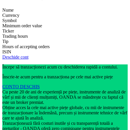
Nume
Currency
Symbol
Minimum order value
Ticker
Trading hours
Tip
Hours of accepting orders
ISIN
Deschide cont
Începe să tranzacționezi acum cu deschiderea rapidă a contului.
Înscrie-te acum pentru a tranzacționa pe cele mai active piețe
CONTO DESCHIS
Cu peste 20 de ani de experiență pe piețe, instrumente de analiză de
vârf și mii de clienți mulțumiți, OANDA se mândrește cu faptul că
este un broker premiat.
Obține acces la cele mai active piețe globale, cu mii de instrumente
de tranzacționare la îndemână, precum și instrumente tehnice de vârf
care te ajută în analiză.
Tranzacționează fără costuri inutile și cu transparență totală a
prețurilor - OANDA oferă zero comisioane pentru instrumentele