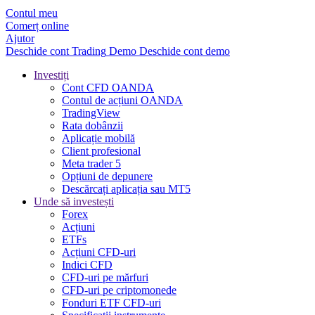
Contul meu
Comerț online
Ajutor
Deschide cont
Trading
Demo
Deschide cont demo
Investiți
Cont CFD OANDA
Contul de acțiuni OANDA
TradingView
Rata dobânzii
Aplicație mobilă
Client profesional
Meta trader 5
Opțiuni de depunere
Descărcați aplicația sau MT5
Unde să investești
Forex
Acțiuni
ETFs
Acțiuni CFD-uri
Indici CFD
CFD-uri pe mărfuri
CFD-uri pe criptomonede
Fonduri ETF CFD-uri