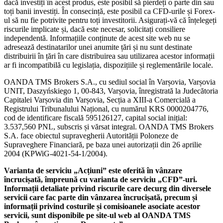
dacă investiți în acest produs, este posibil să pierdeți o parte din sau
toți banii investiți. În consecință, este posibil ca CFD-urile și Forex-
ul să nu fie potrivite pentru toți investitorii. Asigurați-vă că înțelegeți
riscurile implicate și, dacă este necesar, solicitați consiliere
independentă. Informațiile conținute de acest site web nu se
adresează destinatarilor unei anumite țări și nu sunt destinate
distribuirii în țări în care distribuirea sau utilizarea acestor informații
ar fi incompatibilă cu legislația, dispozițiile și reglementările locale.
OANDA TMS Brokers S.A., cu sediul social în Varșovia, Varșovia
UNIT, Daszyńskiego 1, 00-843, Varșovia, înregistrată la Judecătoria
Capitalei Varșovia din Varșovia, Secția a XIII-a Comercială a
Registrului Tribunalului Național, cu numărul KRS 0000204776,
cod de identificare fiscală 595126127, capital social inițial:
3.537,560 PNL, subscris și vărsat integral. OANDA TMS Brokers
S.A. face obiectul supravegherii Autorității Poloneze de
Supraveghere Financiară, pe baza unei autorizații din 26 aprilie
2004 (KPWiG-4021-54-1/2004).
Varianta de serviciu „Acțiuni” este oferită în vânzare
încrucișată, împreună cu varianta de serviciu „CFD”-uri.
Informații detaliate privind riscurile care decurg din diversele
servicii care fac parte din vânzarea încrucișată, precum și
informații privind costurile și comisioanele asociate acestor
servicii, sunt disponibile pe site-ul web al OANDA TMS