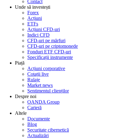
Contact
Unde să investești
Forex
Acțiuni
ETFs
Acțiuni CFD-uri
Indici CFD
CFD-uri pe mărfuri
CFD-uri pe criptomonede
Fonduri ETF CFD-uri
Specificații instrumente
Piață
Acțiuni corporative
Cotații live
Rulaje
Market news
Sentimentul clienților
Despre noi
OANDA Group
Carieră
Altele
Documente
Blog
Securitate cibernetică
Actualizări