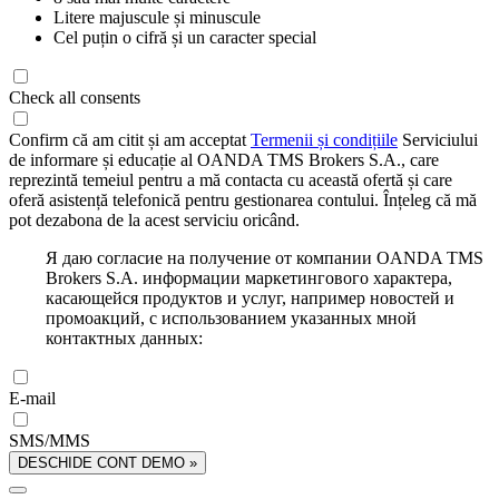
Litere majuscule și minuscule
Cel puțin o cifră și un caracter special
Check all consents
Confirm că am citit și am acceptat
Termenii și condițiile
Serviciului
de informare și educație al OANDA TMS Brokers S.A., care
reprezintă temeiul pentru a mă contacta cu această ofertă și care
oferă asistență telefonică pentru gestionarea contului. Înțeleg că mă
pot dezabona de la acest serviciu oricând.
Я даю согласие на получение от компании OANDA TMS
Brokers S.A. информации маркетингового характера,
касающейся продуктов и услуг, например новостей и
промоакций, с использованием указанных мной
контактных данных:
E-mail
SMS/MMS
DESCHIDE CONT DEMO »