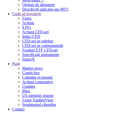
Meta trader 5
Opțiuni de depunere
Descărcați aplicația sau MT5
Unde să investești
Forex
Acțiuni
ETFs
Acțiuni CFD-uri
Indici CFD
CFD-uri pe mărfuri
CFD-uri pe criptomonede
Fonduri ETF CFD-uri
Specificații instrumente
SpaceX
Piață
Market news
Cotații live
Calendar economic
Acțiuni corporative
Updates
Blog
US earnings season
Learn TradingView
Sentimentul clienților
Contact