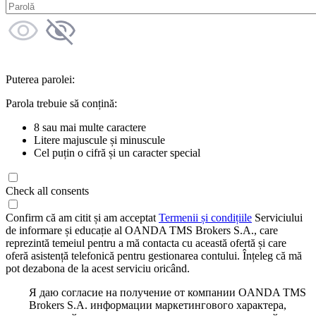
Puterea parolei:
Parola trebuie să conțină:
8 sau mai multe caractere
Litere majuscule și minuscule
Cel puțin o cifră și un caracter special
Check all consents
Confirm că am citit și am acceptat
Termenii și condițiile
Serviciului
de informare și educație al OANDA TMS Brokers S.A., care
reprezintă temeiul pentru a mă contacta cu această ofertă și care
oferă asistență telefonică pentru gestionarea contului. Înțeleg că mă
pot dezabona de la acest serviciu oricând.
Я даю согласие на получение от компании OANDA TMS
Brokers S.A. информации маркетингового характера,