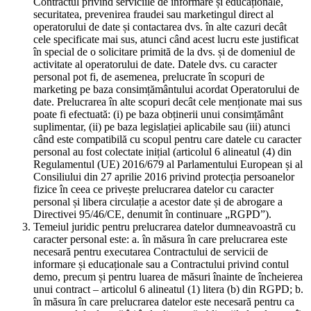
Contractul privind serviciile de informare și educaționale,
securitatea, prevenirea fraudei sau marketingul direct al
operatorului de date și contactarea dvs. în alte cazuri decât
cele specificate mai sus, atunci când acest lucru este justificat
în special de o solicitare primită de la dvs. și de domeniul de
activitate al operatorului de date. Datele dvs. cu caracter
personal pot fi, de asemenea, prelucrate în scopuri de
marketing pe baza consimțământului acordat Operatorului de
date. Prelucrarea în alte scopuri decât cele menționate mai sus
poate fi efectuată: (i) pe baza obținerii unui consimțământ
suplimentar, (ii) pe baza legislației aplicabile sau (iii) atunci
când este compatibilă cu scopul pentru care datele cu caracter
personal au fost colectate inițial (articolul 6 alineatul (4) din
Regulamentul (UE) 2016/679 al Parlamentului European și al
Consiliului din 27 aprilie 2016 privind protecția persoanelor
fizice în ceea ce privește prelucrarea datelor cu caracter
personal și libera circulație a acestor date și de abrogare a
Directivei 95/46/CE, denumit în continuare „RGPD”).
Temeiul juridic pentru prelucrarea datelor dumneavoastră cu
caracter personal este: a. în măsura în care prelucrarea este
necesară pentru executarea Contractului de servicii de
informare și educaționale sau a Contractului privind contul
demo, precum și pentru luarea de măsuri înainte de încheierea
unui contract – articolul 6 alineatul (1) litera (b) din RGPD; b.
în măsura în care prelucrarea datelor este necesară pentru ca