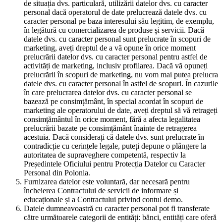
de situația dvs. particulară, utilizării datelor dvs. cu caracter
personal dacă operatorul de date prelucrează datele dvs. cu
caracter personal pe baza interesului său legitim, de exemplu,
în legătură cu comercializarea de produse și servicii. Dacă
datele dvs. cu caracter personal sunt prelucrate în scopuri de
marketing, aveți dreptul de a vă opune în orice moment
prelucrării datelor dvs. cu caracter personal pentru astfel de
activități de marketing, inclusiv profilarea. Dacă vă opuneți
prelucrării în scopuri de marketing, nu vom mai putea prelucra
datele dvs. cu caracter personal în astfel de scopuri. În cazurile
în care prelucrarea datelor dvs. cu caracter personal se
bazează pe consimțământ, în special acordat în scopuri de
marketing ale operatorului de date, aveți dreptul să vă retrageți
consimțământul în orice moment, fără a afecta legalitatea
prelucrării bazate pe consimțământ înainte de retragerea
acestuia. Dacă considerați că datele dvs. sunt prelucrate în
contradicție cu cerințele legale, puteți depune o plângere la
autoritatea de supraveghere competentă, respectiv la
Președintele Oficiului pentru Protecția Datelor cu Caracter
Personal din Polonia.
Furnizarea datelor este voluntară, dar necesară pentru
încheierea Contractului de servicii de informare și
educaționale și a Contractului privind contul demo.
Datele dumneavoastră cu caracter personal pot fi transferate
către următoarele categorii de entități: bănci, entități care oferă