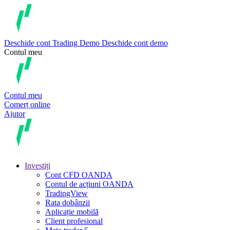
Deschide cont
Trading
Demo
Deschide cont demo
Contul meu
Contul meu
Comerț online
Ajutor
Investiți
Cont CFD OANDA
Contul de acțiuni OANDA
TradingView
Rata dobânzii
Aplicație mobilă
Client profesional