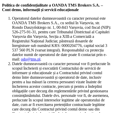
Politica de confidențialitate a OANDA TMS Brokers S.A. –
Cont demo, informații și servicii educaționale
Operatorul datelor dumneavoastră cu caracter personal este
OANDA TMS Brokers S.A., cu sediul în Varșovia, str.
Rondo Daszyńskiego nr. 1, 00-843 Varșovia, cod fiscal (NIP):
526-275-91-31, pentru care Tribunalul Districtual al Capitalei
Varșovia din Varșovia, Secția a XIII-a Comercială a
Registrului Național Judiciar, păstrează dosarele de
înregistrare sub numărul KRS: 0000204776, capital social 3
537 560 PLN (varsat integral). Responsabilul cu protecția
datelor numit de operatorul de date poate fi contactat prin e-
mail:
odo@tms.pl
.
Datele dumneavoastră cu caracter personal vor fi prelucrate în
scopul încheierii și executării Contractului de servicii de
informare și educaționale și a Contractului privind contul
demo între dumneavoastră și operatorul de date, inclusiv
pentru a lua măsuri la cererea persoanei vizate înainte de
încheierea acestor contracte, precum și pentru a îndeplini
obligațiile care decurg din reglementările privind gestionarea
consimțământului. Datele dvs. personale vor fi, de asemenea,
prelucrate în scopul intereselor legitime ale operatorului de
date, cum ar fi exercitarea pretențiilor contractuale legitime
care decurg din Contractul privind contul demo sau din