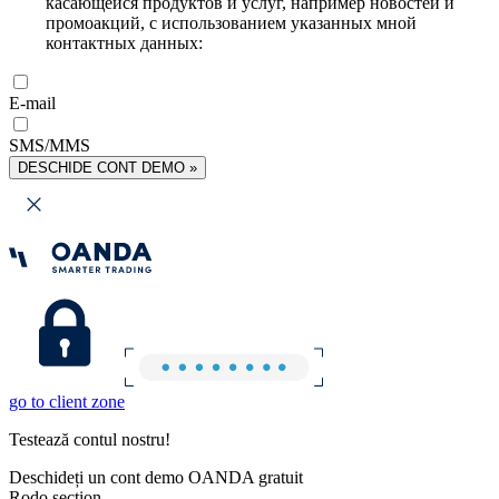
касающейся продуктов и услуг, например новостей и
промоакций, с использованием указанных мной
контактных данных:
E-mail
SMS/MMS
DESCHIDE CONT DEMO »
go to client zone
Testează contul nostru!
Deschideți un cont demo OANDA gratuit
Rodo section