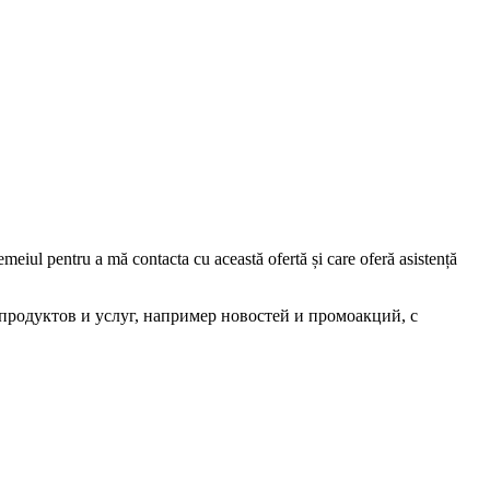
iul pentru a mă contacta cu această ofertă și care oferă asistență
родуктов и услуг, например новостей и промоакций, с