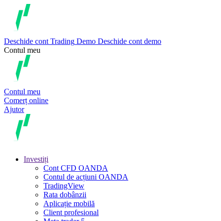
Deschide cont
Trading
Demo
Deschide cont demo
Contul meu
Contul meu
Comerț online
Ajutor
Investiți
Cont CFD OANDA
Contul de acțiuni OANDA
TradingView
Rata dobânzii
Aplicație mobilă
Client profesional