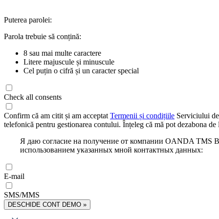
Puterea parolei:
Parola trebuie să conțină:
8 sau mai multe caractere
Litere majuscule și minuscule
Cel puțin o cifră și un caracter special
Check all consents
Confirm că am citit și am acceptat
Termenii și condițiile
Serviciului de
telefonică pentru gestionarea contului. Înțeleg că mă pot dezabona de l
Я даю согласие на получение от компании OANDA TMS Bro
использованием указанных мной контактных данных:
E-mail
SMS/MMS
DESCHIDE CONT DEMO »