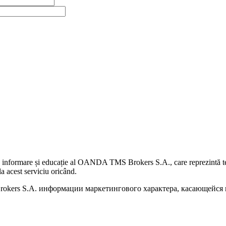
 informare și educație al OANDA TMS Brokers S.A., care reprezintă teme
a acest serviciu oricând.
kers S.A. информации маркетингового характера, касающейся п