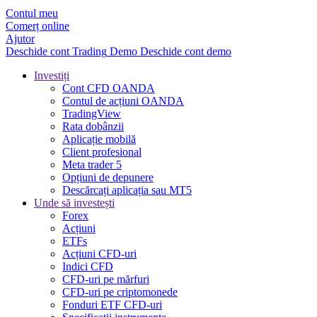
Contul meu
Comerț online
Ajutor
Deschide cont
Trading
Demo
Deschide cont demo
Investiți
Cont CFD OANDA
Contul de acțiuni OANDA
TradingView
Rata dobânzii
Aplicație mobilă
Client profesional
Meta trader 5
Opțiuni de depunere
Descărcați aplicația sau MT5
Unde să investești
Forex
Acțiuni
ETFs
Acțiuni CFD-uri
Indici CFD
CFD-uri pe mărfuri
CFD-uri pe criptomonede
Fonduri ETF CFD-uri