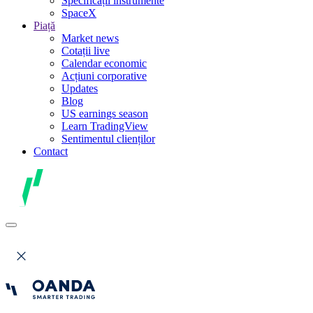
Specificații instrumente
SpaceX
Piață
Market news
Cotații live
Calendar economic
Acțiuni corporative
Updates
Blog
US earnings season
Learn TradingView
Sentimentul clienților
Contact