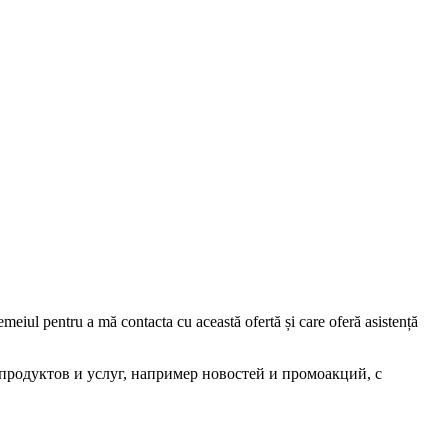
iul pentru a mă contacta cu această ofertă și care oferă asistență
родуктов и услуг, например новостей и промоакций, с