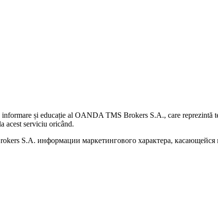
 informare și educație al OANDA TMS Brokers S.A., care reprezintă teme
a acest serviciu oricând.
kers S.A. информации маркетингового характера, касающейся п