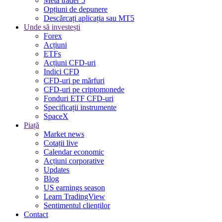
Meta trader 5
Opțiuni de depunere
Descărcați aplicația sau MT5
Unde să investești
Forex
Acțiuni
ETFs
Acțiuni CFD-uri
Indici CFD
CFD-uri pe mărfuri
CFD-uri pe criptomonede
Fonduri ETF CFD-uri
Specificații instrumente
SpaceX
Piață
Market news
Cotații live
Calendar economic
Acțiuni corporative
Updates
Blog
US earnings season
Learn TradingView
Sentimentul clienților
Contact