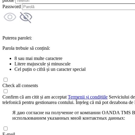
phone
Password
Puterea parolei:
Parola trebuie să conțină:
8 sau mai multe caractere
Litere majuscule și minuscule
Cel puțin o cifră și un caracter special
Check all consents
Confirm că am citit și am acceptat
Termenii și condițiile
Serviciului de
telefonică pentru gestionarea contului. Înțeleg că mă pot dezabona de l
Я даю согласие на получение от компании OANDA TMS Bro
использованием указанных мной контактных данных:
E-mail