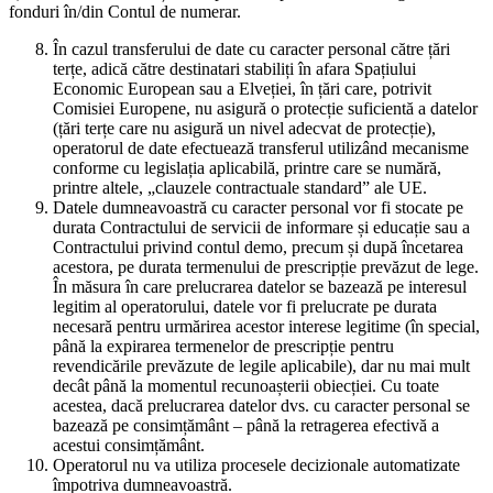
fonduri în/din Contul de numerar.
În cazul transferului de date cu caracter personal către țări
terțe, adică către destinatari stabiliți în afara Spațiului
Economic European sau a Elveției, în țări care, potrivit
Comisiei Europene, nu asigură o protecție suficientă a datelor
(țări terțe care nu asigură un nivel adecvat de protecție),
operatorul de date efectuează transferul utilizând mecanisme
conforme cu legislația aplicabilă, printre care se numără,
printre altele, „clauzele contractuale standard” ale UE.
Datele dumneavoastră cu caracter personal vor fi stocate pe
durata Contractului de servicii de informare și educație sau a
Contractului privind contul demo, precum și după încetarea
acestora, pe durata termenului de prescripție prevăzut de lege.
În măsura în care prelucrarea datelor se bazează pe interesul
legitim al operatorului, datele vor fi prelucrate pe durata
necesară pentru urmărirea acestor interese legitime (în special,
până la expirarea termenelor de prescripție pentru
revendicările prevăzute de legile aplicabile), dar nu mai mult
decât până la momentul recunoașterii obiecției. Cu toate
acestea, dacă prelucrarea datelor dvs. cu caracter personal se
bazează pe consimțământ – până la retragerea efectivă a
acestui consimțământ.
Operatorul nu va utiliza procesele decizionale automatizate
împotriva dumneavoastră.