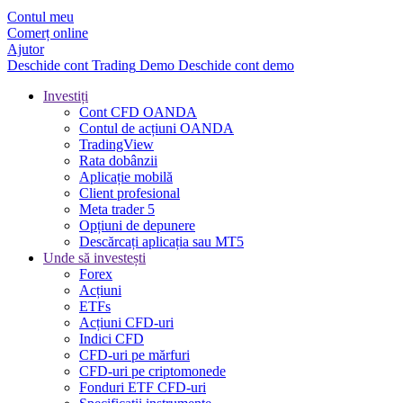
Contul meu
Comerț online
Ajutor
Deschide cont
Trading
Demo
Deschide cont demo
Investiți
Cont CFD OANDA
Contul de acțiuni OANDA
TradingView
Rata dobânzii
Aplicație mobilă
Client profesional
Meta trader 5
Opțiuni de depunere
Descărcați aplicația sau MT5
Unde să investești
Forex
Acțiuni
ETFs
Acțiuni CFD-uri
Indici CFD
CFD-uri pe mărfuri
CFD-uri pe criptomonede
Fonduri ETF CFD-uri