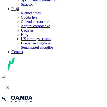
Specificații instrumente
SpaceX
Piață
Market news
Cotații live
Calendar economic
Acțiuni corporative
Updates
Blog
US earnings season
Learn TradingView
Sentimentul clienților
Contact