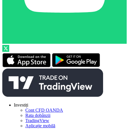
Investiți
Cont CFD OANDA
Rata dobânzii
TradingView
Aplicație mobilă