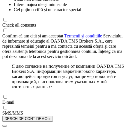
Litere majuscule și minuscule
Cel puțin o cifră și un caracter special
Check all consents
Confirm că am citit și am acceptat
Termenii și condițiile
Serviciului
de informare și educație al OANDA TMS Brokers S.A., care
reprezintă temeiul pentru a mă contacta cu această ofertă și care
oferă asistență telefonică pentru gestionarea contului. Înțeleg că mă
pot dezabona de la acest serviciu oricând.
Я даю согласие на получение от компании OANDA TMS
Brokers S.A. информации маркетингового характера,
касающейся продуктов и услуг, например новостей и
промоакций, с использованием указанных мной
контактных данных:
E-mail
SMS/MMS
DESCHIDE CONT DEMO »