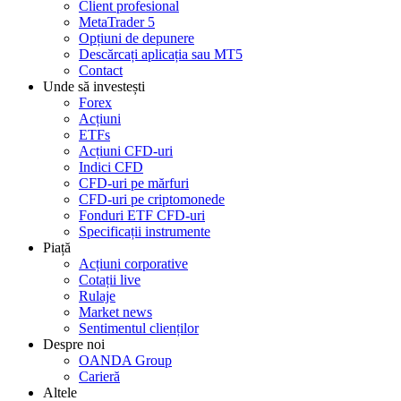
Client profesional
MetaTrader 5
Opțiuni de depunere
Descărcați aplicația sau MT5
Contact
Unde să investești
Forex
Acțiuni
ETFs
Acțiuni CFD-uri
Indici CFD
CFD-uri pe mărfuri
CFD-uri pe criptomonede
Fonduri ETF CFD-uri
Specificații instrumente
Piață
Acțiuni corporative
Cotații live
Rulaje
Market news
Sentimentul clienților
Despre noi
OANDA Group
Carieră
Altele