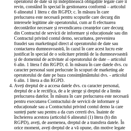
operatorul de date să își îndeplinească obligațiile legale care îi
revin, constând în special în gestionarea conformă – articolul
6 alineatul 1 litera c din RGPD; c. în măsura în care
prelucrarea este necesară pentru scopurile care decurg din
interesele legitime ale operatorului, cum ar fi efectuarea
decontărilor necesare și revendicarea creanțelor care decurg
din Contractul de servicii de informare și educaționale sau din
Contractul privind contul demo, securitatea, prevenirea
fraudei sau marketingul direct al operatorului de date sau
contactarea dumneavoastră, în cazul în care acest lucru este
justificat în special de o solicitare primită de la dumneavoastră
și de domeniul de activitate al operatorului de date – articolul
6 alin. 1 litera f din RGPD; d. în măsura în care datele dvs. cu
caracter personal sunt prelucrate în scopuri de marketing ale
operatorului de date pe baza consimțământului dvs. - articolul
6 alin. 1 litera a din RGPD.
Aveți dreptul de a accesa datele dvs. cu caracter personal,
dreptul de a le rectifica, de a le șterge și dreptul de a limita
prelucrarea datelor. În măsura în care prelucrarea este necesară
pentru executarea Contractului de servicii de informare și
educaționale sau a Contractului privind contul demo la care
sunteți parte sau pentru a da curs cererii dvs. înainte de
încheierea acestora (articolul 6 alineatul (1) litera (b) din
RGPD), aveți, de asemenea, dreptul de a transfera datele. În
orice moment, aveți dreptul de a vă opune, din motive legate