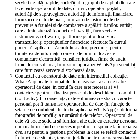
servicii de plăți rapide, societăți din grupul de capital din care
face parte operatorul de date, curieri, operatori poștali,
autorități de supraveghere, autorități de informații financiare,
furnizori de date de piață, furnizori de instrumente de
prevenire a fraudei și de combatere a spălării banilor, entități
care administrează fonduri de investiții, furnizori de
instrumente, software și platforme pentru deservirea
tranzacțiilor și operațiunilor financiare efectuate în cursul
punerii în aplicare a Acordului-cadru, precum și pentru
trimiterea de informații comerciale prin mijloace de
comunicare electronică, consilieri juridici, firme de audit,
firme de consultanță, furnizorul aplicației WhatsApp și entități
care furnizează servere și stochează date.
Contactul cu operatorul de date prin intermediul aplicației
WhatsApp poate fi inițiat de dumneavoastră sau de către
operatorul de date, în cazul în care este necesar să vă
contacteze pentru a finaliza procesul de deschidere a contului
(cont activ). În consecință, datele dumneavoastră cu caracter
personal pot fi transmise operatorului de date (în funcție de
setările de confidențialitate din aplicația WhatsApp) sub forma
fotografiei de profil și a numărului de telefon. Operatorul de
date vă poate solicita să furnizați alte date cu caracter personal
numai atunci când este necesar pentru a răspunde la întrebarea
dvs. sau pentru a gestiona problema la care se referă contactul.
În funcție de situație, temeiul juridic pentru prelucrarea datelor