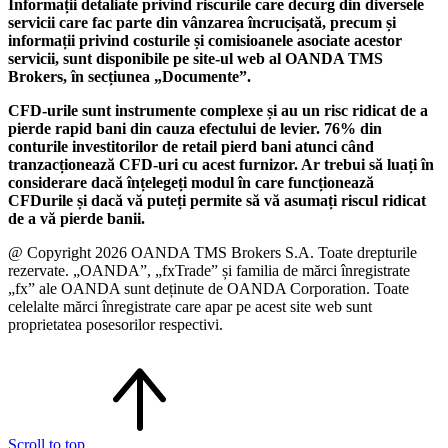
Informații detaliate privind riscurile care decurg din diversele
servicii care fac parte din vânzarea încrucișată, precum și
informații privind costurile și comisioanele asociate acestor
servicii, sunt disponibile pe site-ul web al OANDA TMS
Brokers, în secțiunea „Documente”.
CFD-urile sunt instrumente complexe și au un risc ridicat de a
pierde rapid bani din cauza efectului de levier. 76% din
conturile investitorilor de retail pierd bani atunci când
tranzacționează CFD-uri cu acest furnizor. Ar trebui să luați în
considerare dacă înțelegeți modul în care funcționează
CFDurile și dacă vă puteți permite să vă asumați riscul ridicat
de a vă pierde banii.
@ Copyright 2026 OANDA TMS Brokers S.A. Toate drepturile
rezervate. „OANDA”, „fxTrade” și familia de mărci înregistrate
„fx” ale OANDA sunt deținute de OANDA Corporation. Toate
celelalte mărci înregistrate care apar pe acest site web sunt
proprietatea posesorilor respectivi.
Scroll to top