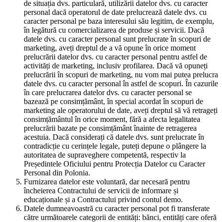
de situația dvs. particulară, utilizării datelor dvs. cu caracter
personal dacă operatorul de date prelucrează datele dvs. cu
caracter personal pe baza interesului său legitim, de exemplu,
în legătură cu comercializarea de produse și servicii. Dacă
datele dvs. cu caracter personal sunt prelucrate în scopuri de
marketing, aveți dreptul de a vă opune în orice moment
prelucrării datelor dvs. cu caracter personal pentru astfel de
activități de marketing, inclusiv profilarea. Dacă vă opuneți
prelucrării în scopuri de marketing, nu vom mai putea prelucra
datele dvs. cu caracter personal în astfel de scopuri. În cazurile
în care prelucrarea datelor dvs. cu caracter personal se
bazează pe consimțământ, în special acordat în scopuri de
marketing ale operatorului de date, aveți dreptul să vă retrageți
consimțământul în orice moment, fără a afecta legalitatea
prelucrării bazate pe consimțământ înainte de retragerea
acestuia. Dacă considerați că datele dvs. sunt prelucrate în
contradicție cu cerințele legale, puteți depune o plângere la
autoritatea de supraveghere competentă, respectiv la
Președintele Oficiului pentru Protecția Datelor cu Caracter
Personal din Polonia.
Furnizarea datelor este voluntară, dar necesară pentru
încheierea Contractului de servicii de informare și
educaționale și a Contractului privind contul demo.
Datele dumneavoastră cu caracter personal pot fi transferate
către următoarele categorii de entități: bănci, entități care oferă