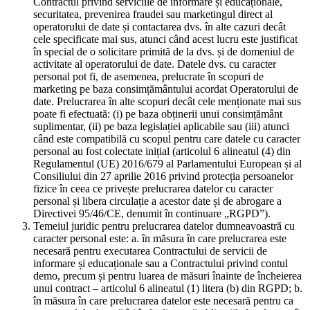
Contractul privind serviciile de informare și educaționale,
securitatea, prevenirea fraudei sau marketingul direct al
operatorului de date și contactarea dvs. în alte cazuri decât
cele specificate mai sus, atunci când acest lucru este justificat
în special de o solicitare primită de la dvs. și de domeniul de
activitate al operatorului de date. Datele dvs. cu caracter
personal pot fi, de asemenea, prelucrate în scopuri de
marketing pe baza consimțământului acordat Operatorului de
date. Prelucrarea în alte scopuri decât cele menționate mai sus
poate fi efectuată: (i) pe baza obținerii unui consimțământ
suplimentar, (ii) pe baza legislației aplicabile sau (iii) atunci
când este compatibilă cu scopul pentru care datele cu caracter
personal au fost colectate inițial (articolul 6 alineatul (4) din
Regulamentul (UE) 2016/679 al Parlamentului European și al
Consiliului din 27 aprilie 2016 privind protecția persoanelor
fizice în ceea ce privește prelucrarea datelor cu caracter
personal și libera circulație a acestor date și de abrogare a
Directivei 95/46/CE, denumit în continuare „RGPD”).
Temeiul juridic pentru prelucrarea datelor dumneavoastră cu
caracter personal este: a. în măsura în care prelucrarea este
necesară pentru executarea Contractului de servicii de
informare și educaționale sau a Contractului privind contul
demo, precum și pentru luarea de măsuri înainte de încheierea
unui contract – articolul 6 alineatul (1) litera (b) din RGPD; b.
în măsura în care prelucrarea datelor este necesară pentru ca