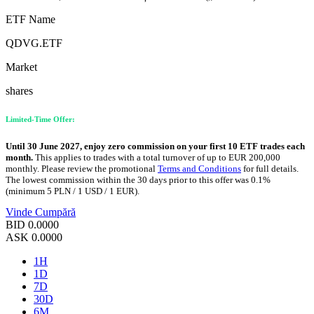
ETF Name
QDVG.ETF
Market
shares
Limited-Time Offer:
Until 30 June 2027, enjoy zero commission on your first 10 ETF trades each
month.
This applies to trades with a total turnover of up to EUR 200,000
monthly. Please review the promotional
Terms and Conditions
for full details.
The lowest commission within the 30 days prior to this offer was 0.1%
(minimum 5 PLN / 1 USD / 1 EUR).
Vinde
Cumpără
BID
0.0000
ASK
0.0000
1H
1D
7D
30D
6M