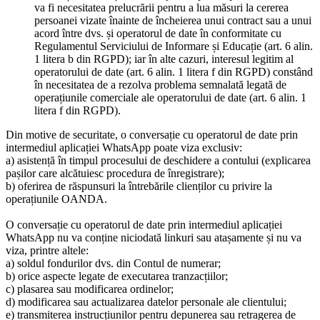
va fi necesitatea prelucrării pentru a lua măsuri la cererea
persoanei vizate înainte de încheierea unui contract sau a unui
acord între dvs. și operatorul de date în conformitate cu
Regulamentul Serviciului de Informare și Educație (art. 6 alin.
1 litera b din RGPD); iar în alte cazuri, interesul legitim al
operatorului de date (art. 6 alin. 1 litera f din RGPD) constând
în necesitatea de a rezolva problema semnalată legată de
operațiunile comerciale ale operatorului de date (art. 6 alin. 1
litera f din RGPD).
Din motive de securitate, o conversație cu operatorul de date prin
intermediul aplicației WhatsApp poate viza exclusiv:
a) asistență în timpul procesului de deschidere a contului (explicarea
pașilor care alcătuiesc procedura de înregistrare);
b) oferirea de răspunsuri la întrebările clienților cu privire la
operațiunile OANDA.
O conversație cu operatorul de date prin intermediul aplicației
WhatsApp nu va conține niciodată linkuri sau atașamente și nu va
viza, printre altele:
a) soldul fondurilor dvs. din Contul de numerar;
b) orice aspecte legate de executarea tranzacțiilor;
c) plasarea sau modificarea ordinelor;
d) modificarea sau actualizarea datelor personale ale clientului;
e) transmiterea instrucțiunilor pentru depunerea sau retragerea de