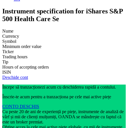
Instrument specification for iShares S&P
500 Health Care Se
Nume
Currency
Symbol
Minimum order value
Ticker
Trading hours
Tip
Hours of accepting orders
ISIN
Deschide cont
Începe să tranzacționezi acum cu deschiderea rapidă a contului.
Înscrie-te acum pentru a tranzacționa pe cele mai active piețe
CONTO DESCHIS
Cu peste 20 de ani de experiență pe piețe, instrumente de analiză de
vârf și mii de clienți mulțumiți, OANDA se mândrește cu faptul că
este un broker premiat.
Obține acces la cele mai active piețe globale, cu mii de instrumente