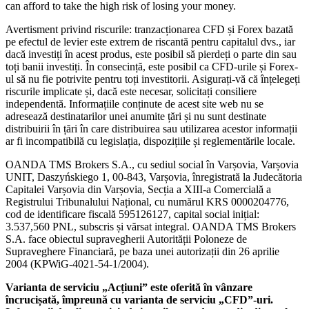
can afford to take the high risk of losing your money.
Avertisment privind riscurile: tranzacționarea CFD și Forex bazată
pe efectul de levier este extrem de riscantă pentru capitalul dvs., iar
dacă investiți în acest produs, este posibil să pierdeți o parte din sau
toți banii investiți. În consecință, este posibil ca CFD-urile și Forex-
ul să nu fie potrivite pentru toți investitorii. Asigurați-vă că înțelegeți
riscurile implicate și, dacă este necesar, solicitați consiliere
independentă. Informațiile conținute de acest site web nu se
adresează destinatarilor unei anumite țări și nu sunt destinate
distribuirii în țări în care distribuirea sau utilizarea acestor informații
ar fi incompatibilă cu legislația, dispozițiile și reglementările locale.
OANDA TMS Brokers S.A., cu sediul social în Varșovia, Varșovia
UNIT, Daszyńskiego 1, 00-843, Varșovia, înregistrată la Judecătoria
Capitalei Varșovia din Varșovia, Secția a XIII-a Comercială a
Registrului Tribunalului Național, cu numărul KRS 0000204776,
cod de identificare fiscală 595126127, capital social inițial:
3.537,560 PNL, subscris și vărsat integral. OANDA TMS Brokers
S.A. face obiectul supravegherii Autorității Poloneze de
Supraveghere Financiară, pe baza unei autorizații din 26 aprilie
2004 (KPWiG-4021-54-1/2004).
Varianta de serviciu „Acțiuni” este oferită în vânzare
încrucișată, împreună cu varianta de serviciu „CFD”-uri.