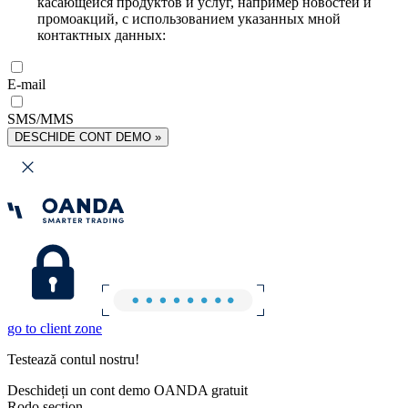
касающейся продуктов и услуг, например новостей и
промоакций, с использованием указанных мной
контактных данных:
E-mail
SMS/MMS
DESCHIDE CONT DEMO »
go to client zone
Testează contul nostru!
Deschideți un cont demo OANDA gratuit
Rodo section