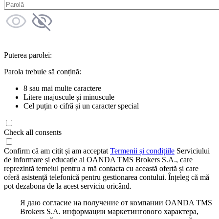
Puterea parolei:
Parola trebuie să conțină:
8 sau mai multe caractere
Litere majuscule și minuscule
Cel puțin o cifră și un caracter special
Check all consents
Confirm că am citit și am acceptat
Termenii și condițiile
Serviciului
de informare și educație al OANDA TMS Brokers S.A., care
reprezintă temeiul pentru a mă contacta cu această ofertă și care
oferă asistență telefonică pentru gestionarea contului. Înțeleg că mă
pot dezabona de la acest serviciu oricând.
Я даю согласие на получение от компании OANDA TMS
Brokers S.A. информации маркетингового характера,