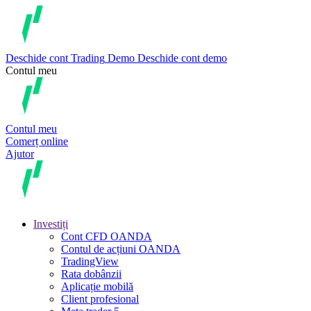
Deschide cont
Trading
Demo
Deschide cont demo
Contul meu
Contul meu
Comerț online
Ajutor
Investiți
Cont CFD OANDA
Contul de acțiuni OANDA
TradingView
Rata dobânzii
Aplicație mobilă
Client profesional