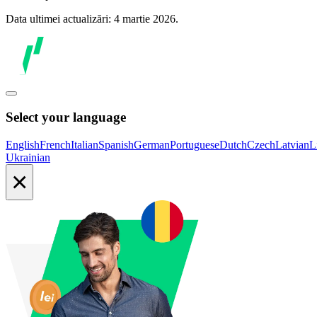
Data ultimei actualizări: 4 martie 2026.
Select your language
English
French
Italian
Spanish
German
Portuguese
Dutch
Czech
Latvian
L
Ukrainian
×