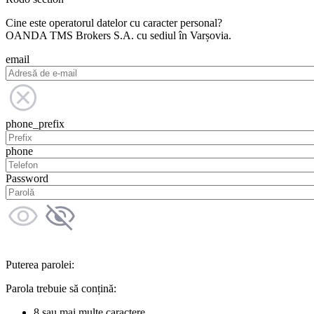
Cine este operatorul datelor cu caracter personal?
OANDA TMS Brokers S.A. cu sediul în Varșovia.
email
phone_prefix
phone
Password
Puterea parolei:
Parola trebuie să conțină:
8 sau mai multe caractere