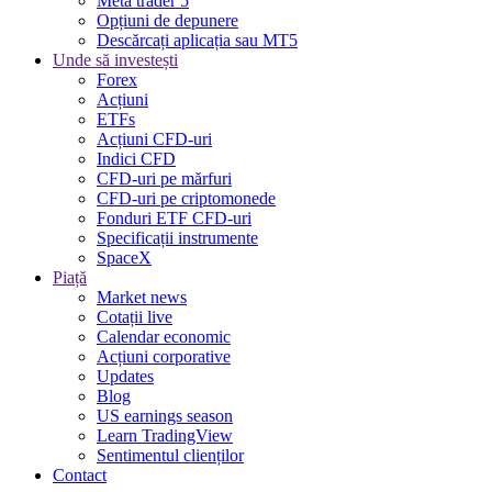
Meta trader 5
Opțiuni de depunere
Descărcați aplicația sau MT5
Unde să investești
Forex
Acțiuni
ETFs
Acțiuni CFD-uri
Indici CFD
CFD-uri pe mărfuri
CFD-uri pe criptomonede
Fonduri ETF CFD-uri
Specificații instrumente
SpaceX
Piață
Market news
Cotații live
Calendar economic
Acțiuni corporative
Updates
Blog
US earnings season
Learn TradingView
Sentimentul clienților
Contact