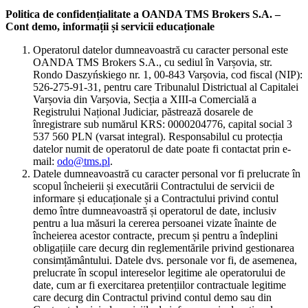
Politica de confidențialitate a OANDA TMS Brokers S.A. –
Cont demo, informații și servicii educaționale
Operatorul datelor dumneavoastră cu caracter personal este
OANDA TMS Brokers S.A., cu sediul în Varșovia, str.
Rondo Daszyńskiego nr. 1, 00-843 Varșovia, cod fiscal (NIP):
526-275-91-31, pentru care Tribunalul Districtual al Capitalei
Varșovia din Varșovia, Secția a XIII-a Comercială a
Registrului Național Judiciar, păstrează dosarele de
înregistrare sub numărul KRS: 0000204776, capital social 3
537 560 PLN (varsat integral). Responsabilul cu protecția
datelor numit de operatorul de date poate fi contactat prin e-
mail:
odo@tms.pl
.
Datele dumneavoastră cu caracter personal vor fi prelucrate în
scopul încheierii și executării Contractului de servicii de
informare și educaționale și a Contractului privind contul
demo între dumneavoastră și operatorul de date, inclusiv
pentru a lua măsuri la cererea persoanei vizate înainte de
încheierea acestor contracte, precum și pentru a îndeplini
obligațiile care decurg din reglementările privind gestionarea
consimțământului. Datele dvs. personale vor fi, de asemenea,
prelucrate în scopul intereselor legitime ale operatorului de
date, cum ar fi exercitarea pretențiilor contractuale legitime
care decurg din Contractul privind contul demo sau din