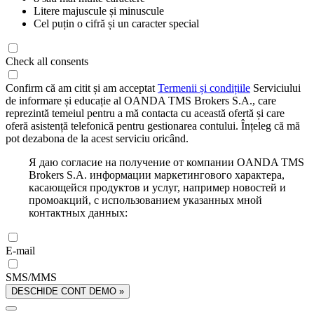
Litere majuscule și minuscule
Cel puțin o cifră și un caracter special
Check all consents
Confirm că am citit și am acceptat
Termenii și condițiile
Serviciului
de informare și educație al OANDA TMS Brokers S.A., care
reprezintă temeiul pentru a mă contacta cu această ofertă și care
oferă asistență telefonică pentru gestionarea contului. Înțeleg că mă
pot dezabona de la acest serviciu oricând.
Я даю согласие на получение от компании OANDA TMS
Brokers S.A. информации маркетингового характера,
касающейся продуктов и услуг, например новостей и
промоакций, с использованием указанных мной
контактных данных:
E-mail
SMS/MMS
DESCHIDE CONT DEMO »