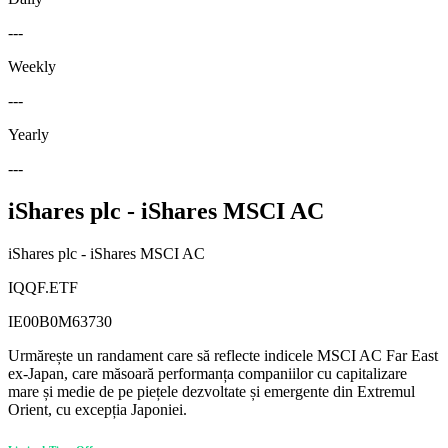
---
Weekly
---
Yearly
---
iShares plc - iShares MSCI AC
iShares plc - iShares MSCI AC
IQQF.ETF
IE00B0M63730
Urmărește un randament care să reflecte indicele MSCI AC Far East
ex-Japan, care măsoară performanța companiilor cu capitalizare
mare și medie de pe piețele dezvoltate și emergente din Extremul
Orient, cu excepția Japoniei.