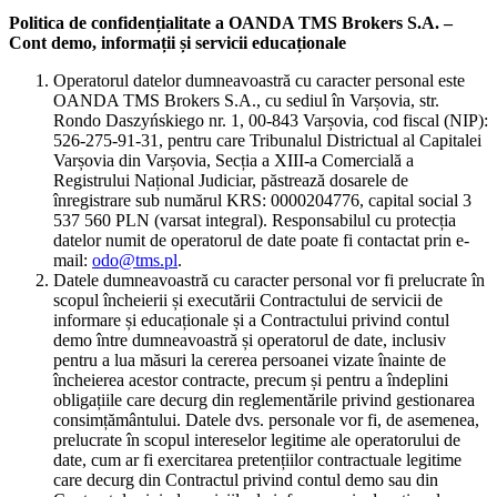
Politica de confidențialitate a OANDA TMS Brokers S.A. –
Cont demo, informații și servicii educaționale
Operatorul datelor dumneavoastră cu caracter personal este
OANDA TMS Brokers S.A., cu sediul în Varșovia, str.
Rondo Daszyńskiego nr. 1, 00-843 Varșovia, cod fiscal (NIP):
526-275-91-31, pentru care Tribunalul Districtual al Capitalei
Varșovia din Varșovia, Secția a XIII-a Comercială a
Registrului Național Judiciar, păstrează dosarele de
înregistrare sub numărul KRS: 0000204776, capital social 3
537 560 PLN (varsat integral). Responsabilul cu protecția
datelor numit de operatorul de date poate fi contactat prin e-
mail:
odo@tms.pl
.
Datele dumneavoastră cu caracter personal vor fi prelucrate în
scopul încheierii și executării Contractului de servicii de
informare și educaționale și a Contractului privind contul
demo între dumneavoastră și operatorul de date, inclusiv
pentru a lua măsuri la cererea persoanei vizate înainte de
încheierea acestor contracte, precum și pentru a îndeplini
obligațiile care decurg din reglementările privind gestionarea
consimțământului. Datele dvs. personale vor fi, de asemenea,
prelucrate în scopul intereselor legitime ale operatorului de
date, cum ar fi exercitarea pretențiilor contractuale legitime
care decurg din Contractul privind contul demo sau din