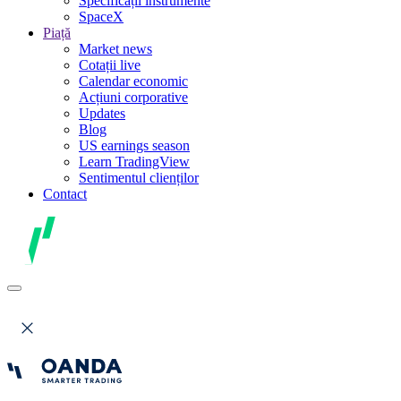
Specificații instrumente
SpaceX
Piață
Market news
Cotații live
Calendar economic
Acțiuni corporative
Updates
Blog
US earnings season
Learn TradingView
Sentimentul clienților
Contact