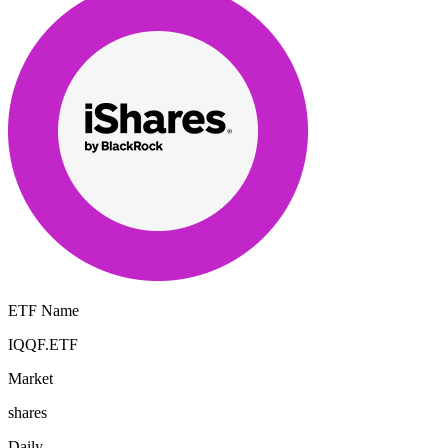
ETF Name
IQQF.ETF
Market
shares
Daily