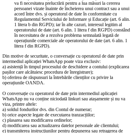
va fi necesitatea prelucrării pentru a lua măsuri la cererea
persoanei vizate înainte de încheierea unui contract sau a unui
acord între dvs. și operatorul de date în conformitate cu
Regulamentul Serviciului de Informare și Educație (art. 6 alin.
1 litera b din RGPD); iar în alte cazuri, interesul legitim al
operatorului de date (art. 6 alin. 1 litera f din RGPD) constând
în necesitatea de a rezolva problema semnalată legată de
operațiunile comerciale ale operatorului de date (art. 6 alin. 1
litera f din RGPD).
Din motive de securitate, o conversație cu operatorul de date prin
intermediul aplicației WhatsApp poate viza exclusiv:
a) asistență în timpul procesului de deschidere a contului (explicarea
pașilor care alcătuiesc procedura de înregistrare);
b) oferirea de răspunsuri la întrebările clienților cu privire la
operațiunile OANDA.
O conversație cu operatorul de date prin intermediul aplicației
WhatsApp nu va conține niciodată linkuri sau atașamente și nu va
viza, printre altele:
a) soldul fondurilor dvs. din Contul de numerar;
b) orice aspecte legate de executarea tranzacțiilor;
c) plasarea sau modificarea ordinelor;
d) modificarea sau actualizarea datelor personale ale clientului;
e) transmiterea instrucțiunilor pentru depunerea sau retragerea de