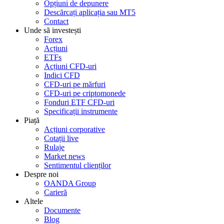
Opțiuni de depunere
Descărcați aplicația sau MT5
Contact
Unde să investești
Forex
Acțiuni
ETFs
Acțiuni CFD-uri
Indici CFD
CFD-uri pe mărfuri
CFD-uri pe criptomonede
Fonduri ETF CFD-uri
Specificații instrumente
Piață
Acțiuni corporative
Cotații live
Rulaje
Market news
Sentimentul clienților
Despre noi
OANDA Group
Carieră
Altele
Documente
Blog