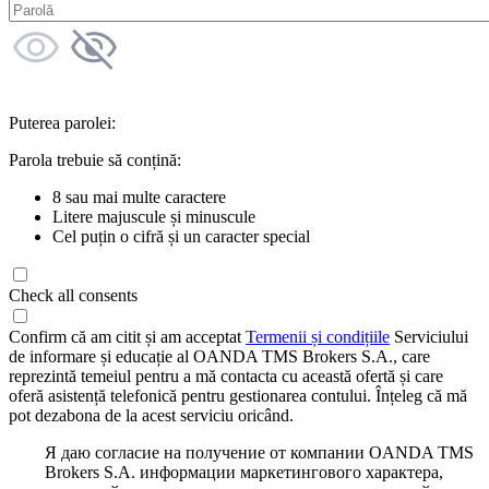
Puterea parolei:
Parola trebuie să conțină:
8 sau mai multe caractere
Litere majuscule și minuscule
Cel puțin o cifră și un caracter special
Check all consents
Confirm că am citit și am acceptat
Termenii și condițiile
Serviciului
de informare și educație al OANDA TMS Brokers S.A., care
reprezintă temeiul pentru a mă contacta cu această ofertă și care
oferă asistență telefonică pentru gestionarea contului. Înțeleg că mă
pot dezabona de la acest serviciu oricând.
Я даю согласие на получение от компании OANDA TMS
Brokers S.A. информации маркетингового характера,