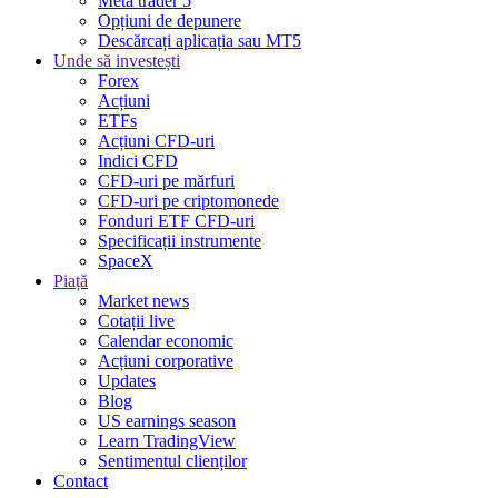
Meta trader 5
Opțiuni de depunere
Descărcați aplicația sau MT5
Unde să investești
Forex
Acțiuni
ETFs
Acțiuni CFD-uri
Indici CFD
CFD-uri pe mărfuri
CFD-uri pe criptomonede
Fonduri ETF CFD-uri
Specificații instrumente
SpaceX
Piață
Market news
Cotații live
Calendar economic
Acțiuni corporative
Updates
Blog
US earnings season
Learn TradingView
Sentimentul clienților
Contact