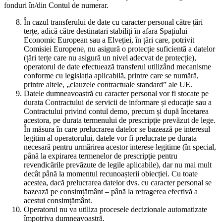
fonduri în/din Contul de numerar.
În cazul transferului de date cu caracter personal către țări
terțe, adică către destinatari stabiliți în afara Spațiului
Economic European sau a Elveției, în țări care, potrivit
Comisiei Europene, nu asigură o protecție suficientă a datelor
(țări terțe care nu asigură un nivel adecvat de protecție),
operatorul de date efectuează transferul utilizând mecanisme
conforme cu legislația aplicabilă, printre care se numără,
printre altele, „clauzele contractuale standard” ale UE.
Datele dumneavoastră cu caracter personal vor fi stocate pe
durata Contractului de servicii de informare și educație sau a
Contractului privind contul demo, precum și după încetarea
acestora, pe durata termenului de prescripție prevăzut de lege.
În măsura în care prelucrarea datelor se bazează pe interesul
legitim al operatorului, datele vor fi prelucrate pe durata
necesară pentru urmărirea acestor interese legitime (în special,
până la expirarea termenelor de prescripție pentru
revendicările prevăzute de legile aplicabile), dar nu mai mult
decât până la momentul recunoașterii obiecției. Cu toate
acestea, dacă prelucrarea datelor dvs. cu caracter personal se
bazează pe consimțământ – până la retragerea efectivă a
acestui consimțământ.
Operatorul nu va utiliza procesele decizionale automatizate
împotriva dumneavoastră.