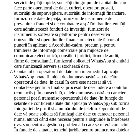
servicii de plăți rapide, societăți din grupul de capital din care
face parte operatorul de date, curieri, operatori poștali,
autorități de supraveghere, autorități de informații financiare,
furnizori de date de piață, furnizori de instrumente de
prevenire a fraudei și de combatere a spălării banilor, entități
care administrează fonduri de investiții, furnizori de
instrumente, software și platforme pentru deservirea
tranzacțiilor și operațiunilor financiare efectuate în cursul
punerii în aplicare a Acordului-cadru, precum și pentru
trimiterea de informații comerciale prin mijloace de
comunicare electronică, consilieri juridici, firme de audit,
firme de consultanță, furnizorul aplicației WhatsApp și entități
care furnizează servere și stochează date.
Contactul cu operatorul de date prin intermediul aplicației
WhatsApp poate fi inițiat de dumneavoastră sau de către
operatorul de date, în cazul în care este necesar să vă
contacteze pentru a finaliza procesul de deschidere a contului
(cont activ). În consecință, datele dumneavoastră cu caracter
personal pot fi transmise operatorului de date (în funcție de
setările de confidențialitate din aplicația WhatsApp) sub forma
fotografiei de profil și a numărului de telefon. Operatorul de
date vă poate solicita să furnizați alte date cu caracter personal
numai atunci când este necesar pentru a răspunde la întrebarea
dvs. sau pentru a gestiona problema la care se referă contactul.
În funcție de situație, temeiul juridic pentru prelucrarea datelor