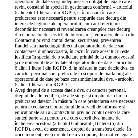
operatorul de date să își îndeplinească obligațiile legale care îi
revin, constând în special în gestionarea conformă – articolul
6 alineatul 1 litera c din RGPD; c. în măsura în care
prelucrarea este necesară pentru scopurile care decurg din
interesele legitime ale operatorului, cum ar fi efectuarea
decontărilor necesare și revendicarea creanțelor care decurg
din Contractul de servicii de informare și educaționale sau din
Contractul privind contul demo, securitatea, prevenirea
fraudei sau marketingul direct al operatorului de date sau
contactarea dumneavoastră, în cazul în care acest lucru este
justificat în special de o solicitare primită de la dumneavoastră
și de domeniul de activitate al operatorului de date – articolul
6 alin. 1 litera f din RGPD; d. în măsura în care datele dvs. cu
caracter personal sunt prelucrate în scopuri de marketing ale
operatorului de date pe baza consimțământului dvs. - articolul
6 alin. 1 litera a din RGPD.
Aveți dreptul de a accesa datele dvs. cu caracter personal,
dreptul de a le rectifica, de a le șterge și dreptul de a limita
prelucrarea datelor. În măsura în care prelucrarea este necesară
pentru executarea Contractului de servicii de informare și
educaționale sau a Contractului privind contul demo la care
sunteți parte sau pentru a da curs cererii dvs. înainte de
încheierea acestora (articolul 6 alineatul (1) litera (b) din
RGPD), aveți, de asemenea, dreptul de a transfera datele. În
orice moment, aveți dreptul de a vă opune, din motive legate