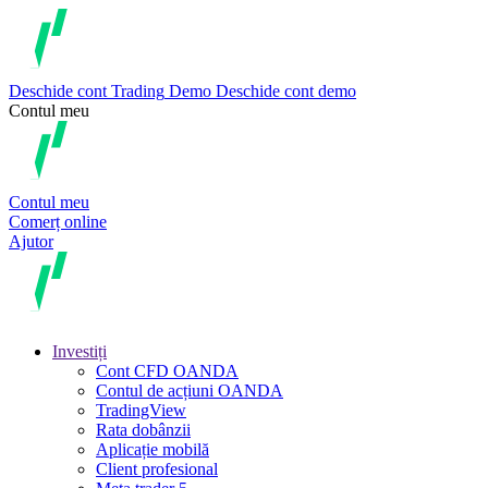
Deschide cont
Trading
Demo
Deschide cont demo
Contul meu
Contul meu
Comerț online
Ajutor
Investiți
Cont CFD OANDA
Contul de acțiuni OANDA
TradingView
Rata dobânzii
Aplicație mobilă
Client profesional