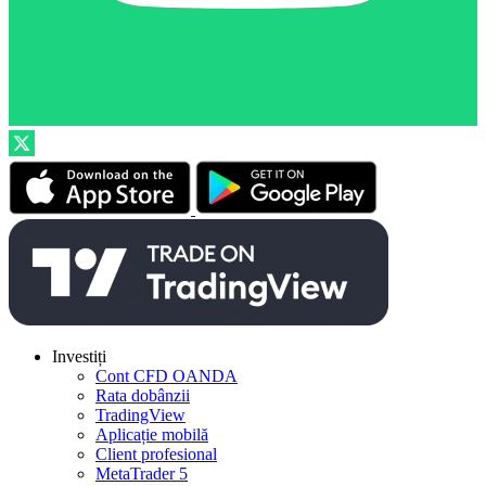
Investiți
Cont CFD OANDA
Rata dobânzii
TradingView
Aplicație mobilă
Client profesional
MetaTrader 5