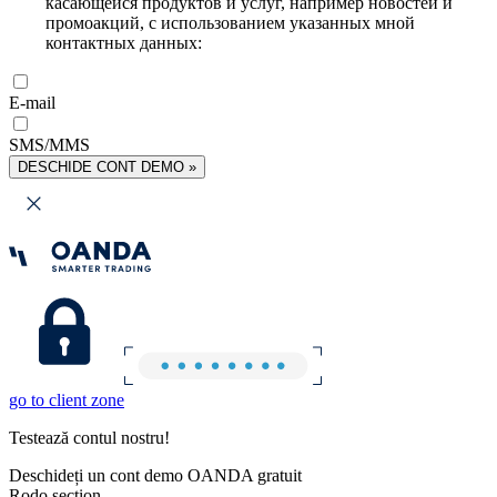
касающейся продуктов и услуг, например новостей и
промоакций, с использованием указанных мной
контактных данных:
E-mail
SMS/MMS
DESCHIDE CONT DEMO »
go to client zone
Testează contul nostru!
Deschideți un cont demo OANDA gratuit
Rodo section