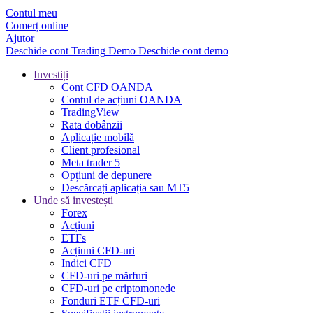
Contul meu
Comerț online
Ajutor
Deschide cont
Trading
Demo
Deschide cont demo
Investiți
Cont CFD OANDA
Contul de acțiuni OANDA
TradingView
Rata dobânzii
Aplicație mobilă
Client profesional
Meta trader 5
Opțiuni de depunere
Descărcați aplicația sau MT5
Unde să investești
Forex
Acțiuni
ETFs
Acțiuni CFD-uri
Indici CFD
CFD-uri pe mărfuri
CFD-uri pe criptomonede
Fonduri ETF CFD-uri