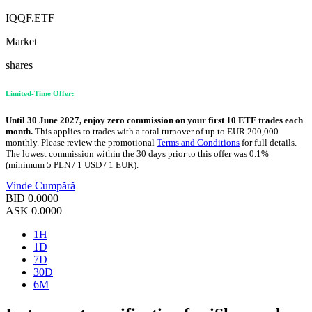
IQQF.ETF
Market
shares
Limited-Time Offer:
Until 30 June 2027, enjoy zero commission on your first 10 ETF trades each
month.
This applies to trades with a total turnover of up to EUR 200,000
monthly. Please review the promotional
Terms and Conditions
for full details.
The lowest commission within the 30 days prior to this offer was 0.1%
(minimum 5 PLN / 1 USD / 1 EUR).
Vinde
Cumpără
BID
0.0000
ASK
0.0000
1H
1D
7D
30D
6M