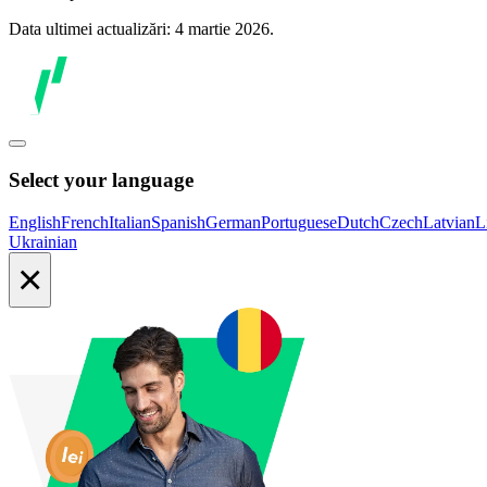
Data ultimei actualizări: 4 martie 2026.
Select your language
English
French
Italian
Spanish
German
Portuguese
Dutch
Czech
Latvian
L
Ukrainian
×