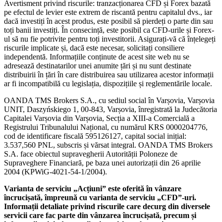
Avertisment privind riscurile: tranzacționarea CFD și Forex bazată
pe efectul de levier este extrem de riscantă pentru capitalul dvs., iar
dacă investiți în acest produs, este posibil să pierdeți o parte din sau
toți banii investiți. În consecință, este posibil ca CFD-urile și Forex-
ul să nu fie potrivite pentru toți investitorii. Asigurați-vă că înțelegeți
riscurile implicate și, dacă este necesar, solicitați consiliere
independentă. Informațiile conținute de acest site web nu se
adresează destinatarilor unei anumite țări și nu sunt destinate
distribuirii în țări în care distribuirea sau utilizarea acestor informații
ar fi incompatibilă cu legislația, dispozițiile și reglementările locale.
OANDA TMS Brokers S.A., cu sediul social în Varșovia, Varșovia
UNIT, Daszyńskiego 1, 00-843, Varșovia, înregistrată la Judecătoria
Capitalei Varșovia din Varșovia, Secția a XIII-a Comercială a
Registrului Tribunalului Național, cu numărul KRS 0000204776,
cod de identificare fiscală 595126127, capital social inițial:
3.537,560 PNL, subscris și vărsat integral. OANDA TMS Brokers
S.A. face obiectul supravegherii Autorității Poloneze de
Supraveghere Financiară, pe baza unei autorizații din 26 aprilie
2004 (KPWiG-4021-54-1/2004).
Varianta de serviciu „Acțiuni” este oferită în vânzare
încrucișată, împreună cu varianta de serviciu „CFD”-uri.
Informații detaliate privind riscurile care decurg din diversele
servicii care fac parte din vânzarea încrucișată, precum și