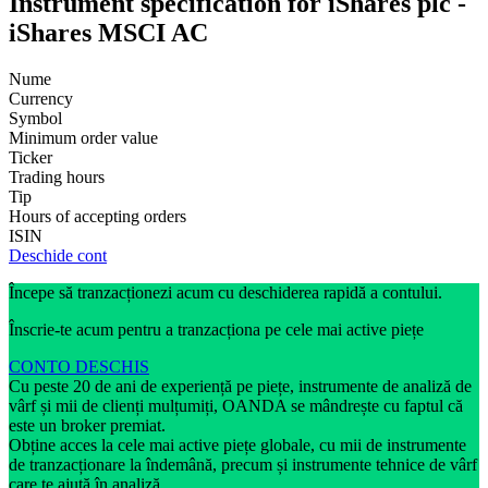
Instrument specification for iShares plc -
iShares MSCI AC
Nume
Currency
Symbol
Minimum order value
Ticker
Trading hours
Tip
Hours of accepting orders
ISIN
Deschide cont
Începe să tranzacționezi acum cu deschiderea rapidă a contului.
Înscrie-te acum pentru a tranzacționa pe cele mai active piețe
CONTO DESCHIS
Cu peste 20 de ani de experiență pe piețe, instrumente de analiză de
vârf și mii de clienți mulțumiți, OANDA se mândrește cu faptul că
este un broker premiat.
Obține acces la cele mai active piețe globale, cu mii de instrumente
de tranzacționare la îndemână, precum și instrumente tehnice de vârf
care te ajută în analiză.