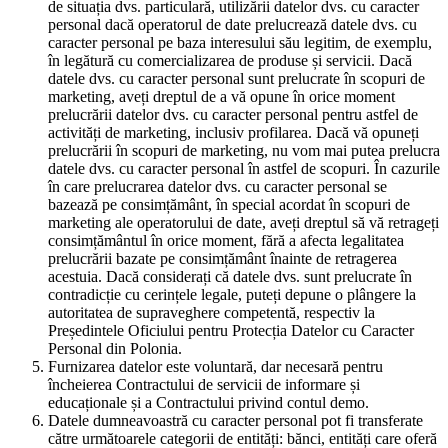
de situația dvs. particulară, utilizării datelor dvs. cu caracter
personal dacă operatorul de date prelucrează datele dvs. cu
caracter personal pe baza interesului său legitim, de exemplu,
în legătură cu comercializarea de produse și servicii. Dacă
datele dvs. cu caracter personal sunt prelucrate în scopuri de
marketing, aveți dreptul de a vă opune în orice moment
prelucrării datelor dvs. cu caracter personal pentru astfel de
activități de marketing, inclusiv profilarea. Dacă vă opuneți
prelucrării în scopuri de marketing, nu vom mai putea prelucra
datele dvs. cu caracter personal în astfel de scopuri. În cazurile
în care prelucrarea datelor dvs. cu caracter personal se
bazează pe consimțământ, în special acordat în scopuri de
marketing ale operatorului de date, aveți dreptul să vă retrageți
consimțământul în orice moment, fără a afecta legalitatea
prelucrării bazate pe consimțământ înainte de retragerea
acestuia. Dacă considerați că datele dvs. sunt prelucrate în
contradicție cu cerințele legale, puteți depune o plângere la
autoritatea de supraveghere competentă, respectiv la
Președintele Oficiului pentru Protecția Datelor cu Caracter
Personal din Polonia.
Furnizarea datelor este voluntară, dar necesară pentru
încheierea Contractului de servicii de informare și
educaționale și a Contractului privind contul demo.
Datele dumneavoastră cu caracter personal pot fi transferate
către următoarele categorii de entități: bănci, entități care oferă