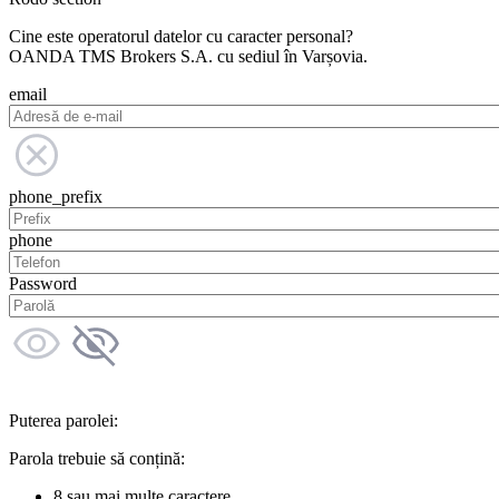
Cine este operatorul datelor cu caracter personal?
OANDA TMS Brokers S.A. cu sediul în Varșovia.
email
phone_prefix
phone
Password
Puterea parolei:
Parola trebuie să conțină:
8 sau mai multe caractere