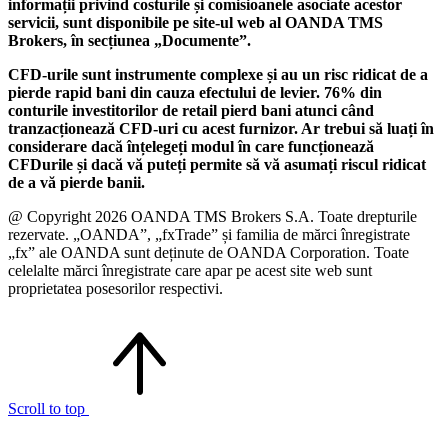
informații privind costurile și comisioanele asociate acestor
servicii, sunt disponibile pe site-ul web al OANDA TMS
Brokers, în secțiunea „Documente”.
CFD-urile sunt instrumente complexe și au un risc ridicat de a
pierde rapid bani din cauza efectului de levier. 76% din
conturile investitorilor de retail pierd bani atunci când
tranzacționează CFD-uri cu acest furnizor. Ar trebui să luați în
considerare dacă înțelegeți modul în care funcționează
CFDurile și dacă vă puteți permite să vă asumați riscul ridicat
de a vă pierde banii.
@ Copyright 2026 OANDA TMS Brokers S.A. Toate drepturile
rezervate. „OANDA”, „fxTrade” și familia de mărci înregistrate
„fx” ale OANDA sunt deținute de OANDA Corporation. Toate
celelalte mărci înregistrate care apar pe acest site web sunt
proprietatea posesorilor respectivi.
Scroll to top