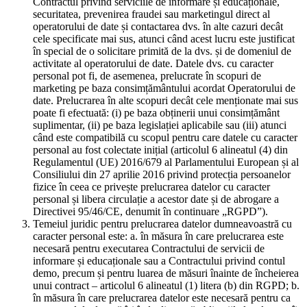
Contractul privind serviciile de informare și educaționale,
securitatea, prevenirea fraudei sau marketingul direct al
operatorului de date și contactarea dvs. în alte cazuri decât
cele specificate mai sus, atunci când acest lucru este justificat
în special de o solicitare primită de la dvs. și de domeniul de
activitate al operatorului de date. Datele dvs. cu caracter
personal pot fi, de asemenea, prelucrate în scopuri de
marketing pe baza consimțământului acordat Operatorului de
date. Prelucrarea în alte scopuri decât cele menționate mai sus
poate fi efectuată: (i) pe baza obținerii unui consimțământ
suplimentar, (ii) pe baza legislației aplicabile sau (iii) atunci
când este compatibilă cu scopul pentru care datele cu caracter
personal au fost colectate inițial (articolul 6 alineatul (4) din
Regulamentul (UE) 2016/679 al Parlamentului European și al
Consiliului din 27 aprilie 2016 privind protecția persoanelor
fizice în ceea ce privește prelucrarea datelor cu caracter
personal și libera circulație a acestor date și de abrogare a
Directivei 95/46/CE, denumit în continuare „RGPD”).
Temeiul juridic pentru prelucrarea datelor dumneavoastră cu
caracter personal este: a. în măsura în care prelucrarea este
necesară pentru executarea Contractului de servicii de
informare și educaționale sau a Contractului privind contul
demo, precum și pentru luarea de măsuri înainte de încheierea
unui contract – articolul 6 alineatul (1) litera (b) din RGPD; b.
în măsura în care prelucrarea datelor este necesară pentru ca