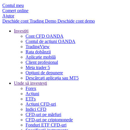
Contul meu
Comerț online
Ajutor
Deschide cont
Trading
Demo
Deschide cont demo
Investiți
Cont CFD OANDA
Contul de acțiuni OANDA
TradingView
Rata dobânzii
Aplicație mobilă
Client profesional
Meta trader 5
Opțiuni de depunere
Descărcați aplicația sau MT5
Unde să investești
Forex
Acțiuni
ETFs
Acțiuni CFD-uri
Indici CFD
CFD-uri pe mărfuri
CFD-uri pe criptomonede
Fonduri ETF CFD-uri