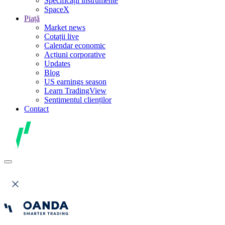
Specificații instrumente
SpaceX
Piață
Market news
Cotații live
Calendar economic
Acțiuni corporative
Updates
Blog
US earnings season
Learn TradingView
Sentimentul clienților
Contact