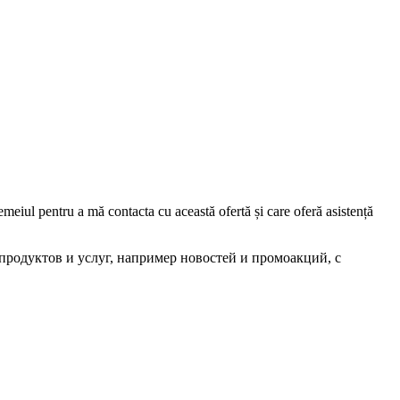
iul pentru a mă contacta cu această ofertă și care oferă asistență
родуктов и услуг, например новостей и промоакций, с