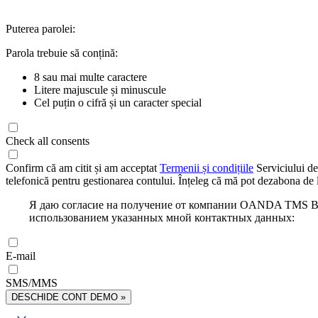
Puterea parolei:
Parola trebuie să conțină:
8 sau mai multe caractere
Litere majuscule și minuscule
Cel puțin o cifră și un caracter special
Check all consents
Confirm că am citit și am acceptat
Termenii și condițiile
Serviciului de
telefonică pentru gestionarea contului. Înțeleg că mă pot dezabona de l
Я даю согласие на получение от компании OANDA TMS Bro
использованием указанных мной контактных данных:
E-mail
SMS/MMS
DESCHIDE CONT DEMO »