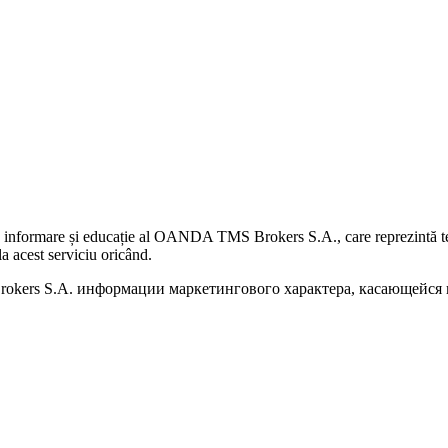
 informare și educație al OANDA TMS Brokers S.A., care reprezintă teme
a acest serviciu oricând.
kers S.A. информации маркетингового характера, касающейся п