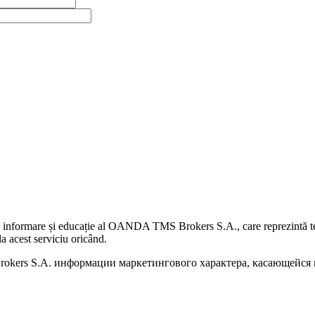
 informare și educație al OANDA TMS Brokers S.A., care reprezintă teme
a acest serviciu oricând.
kers S.A. информации маркетингового характера, касающейся п