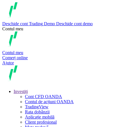
Deschide cont
Trading
Demo
Deschide cont demo
Contul meu
Contul meu
Comerț online
Ajutor
Investiți
Cont CFD OANDA
Contul de acțiuni OANDA
TradingView
Rata dobânzii
Aplicație mobilă
Client profesional