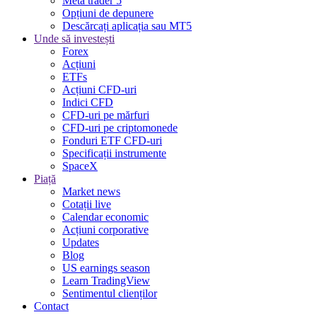
Meta trader 5
Opțiuni de depunere
Descărcați aplicația sau MT5
Unde să investești
Forex
Acțiuni
ETFs
Acțiuni CFD-uri
Indici CFD
CFD-uri pe mărfuri
CFD-uri pe criptomonede
Fonduri ETF CFD-uri
Specificații instrumente
SpaceX
Piață
Market news
Cotații live
Calendar economic
Acțiuni corporative
Updates
Blog
US earnings season
Learn TradingView
Sentimentul clienților
Contact