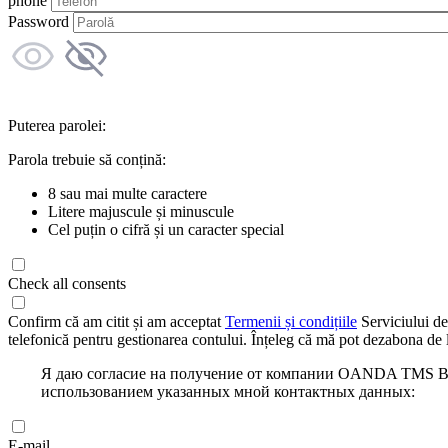
phone
Password
Puterea parolei:
Parola trebuie să conțină:
8 sau mai multe caractere
Litere majuscule și minuscule
Cel puțin o cifră și un caracter special
Check all consents
Confirm că am citit și am acceptat
Termenii și condițiile
Serviciului de
telefonică pentru gestionarea contului. Înțeleg că mă pot dezabona de l
Я даю согласие на получение от компании OANDA TMS Bro
использованием указанных мной контактных данных:
E-mail