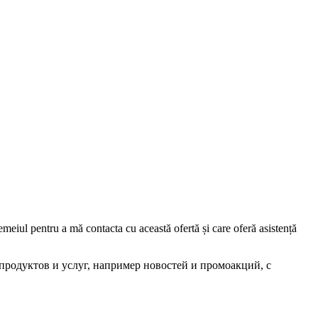
iul pentru a mă contacta cu această ofertă și care oferă asistență
родуктов и услуг, например новостей и промоакций, с