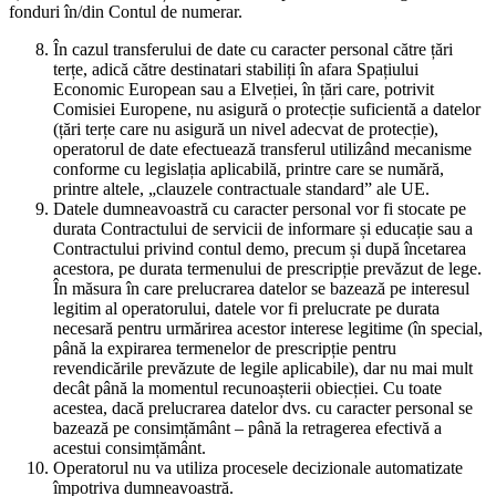
fonduri în/din Contul de numerar.
În cazul transferului de date cu caracter personal către țări
terțe, adică către destinatari stabiliți în afara Spațiului
Economic European sau a Elveției, în țări care, potrivit
Comisiei Europene, nu asigură o protecție suficientă a datelor
(țări terțe care nu asigură un nivel adecvat de protecție),
operatorul de date efectuează transferul utilizând mecanisme
conforme cu legislația aplicabilă, printre care se numără,
printre altele, „clauzele contractuale standard” ale UE.
Datele dumneavoastră cu caracter personal vor fi stocate pe
durata Contractului de servicii de informare și educație sau a
Contractului privind contul demo, precum și după încetarea
acestora, pe durata termenului de prescripție prevăzut de lege.
În măsura în care prelucrarea datelor se bazează pe interesul
legitim al operatorului, datele vor fi prelucrate pe durata
necesară pentru urmărirea acestor interese legitime (în special,
până la expirarea termenelor de prescripție pentru
revendicările prevăzute de legile aplicabile), dar nu mai mult
decât până la momentul recunoașterii obiecției. Cu toate
acestea, dacă prelucrarea datelor dvs. cu caracter personal se
bazează pe consimțământ – până la retragerea efectivă a
acestui consimțământ.
Operatorul nu va utiliza procesele decizionale automatizate
împotriva dumneavoastră.