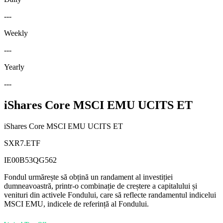
---
Weekly
---
Yearly
---
iShares Core MSCI EMU UCITS ET
iShares Core MSCI EMU UCITS ET
SXR7.ETF
IE00B53QG562
Fondul urmărește să obțină un randament al investiției
dumneavoastră, printr-o combinație de creștere a capitalului și
venituri din activele Fondului, care să reflecte randamentul indicelui
MSCI EMU, indicele de referință al Fondului.