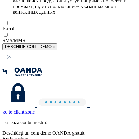
касающейся продуктов и услуг, например новостей и
промоакций, с использованием указанных мной
контактных данных:
E-mail
SMS/MMS
DESCHIDE CONT DEMO »
go to client zone
Testează contul nostru!
Deschideți un cont demo OANDA gratuit
Rodo section