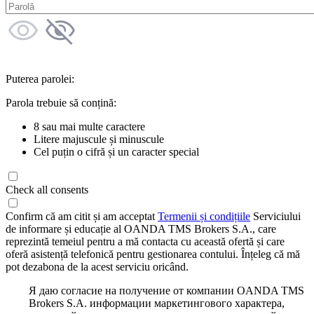
Puterea parolei:
Parola trebuie să conțină:
8 sau mai multe caractere
Litere majuscule și minuscule
Cel puțin o cifră și un caracter special
Check all consents
Confirm că am citit și am acceptat
Termenii și condițiile
Serviciului
de informare și educație al OANDA TMS Brokers S.A., care
reprezintă temeiul pentru a mă contacta cu această ofertă și care
oferă asistență telefonică pentru gestionarea contului. Înțeleg că mă
pot dezabona de la acest serviciu oricând.
Я даю согласие на получение от компании OANDA TMS
Brokers S.A. информации маркетингового характера,