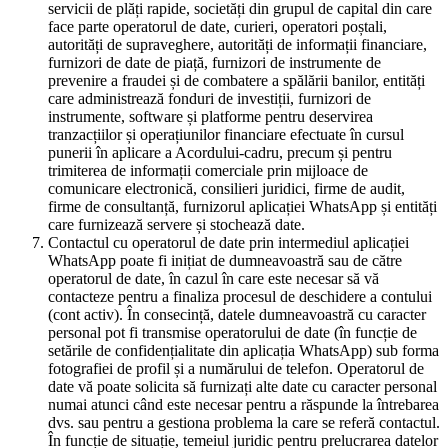
servicii de plăți rapide, societăți din grupul de capital din care
face parte operatorul de date, curieri, operatori poștali,
autorități de supraveghere, autorități de informații financiare,
furnizori de date de piață, furnizori de instrumente de
prevenire a fraudei și de combatere a spălării banilor, entități
care administrează fonduri de investiții, furnizori de
instrumente, software și platforme pentru deservirea
tranzacțiilor și operațiunilor financiare efectuate în cursul
punerii în aplicare a Acordului-cadru, precum și pentru
trimiterea de informații comerciale prin mijloace de
comunicare electronică, consilieri juridici, firme de audit,
firme de consultanță, furnizorul aplicației WhatsApp și entități
care furnizează servere și stochează date.
Contactul cu operatorul de date prin intermediul aplicației
WhatsApp poate fi inițiat de dumneavoastră sau de către
operatorul de date, în cazul în care este necesar să vă
contacteze pentru a finaliza procesul de deschidere a contului
(cont activ). În consecință, datele dumneavoastră cu caracter
personal pot fi transmise operatorului de date (în funcție de
setările de confidențialitate din aplicația WhatsApp) sub forma
fotografiei de profil și a numărului de telefon. Operatorul de
date vă poate solicita să furnizați alte date cu caracter personal
numai atunci când este necesar pentru a răspunde la întrebarea
dvs. sau pentru a gestiona problema la care se referă contactul.
În funcție de situație, temeiul juridic pentru prelucrarea datelor