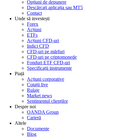
Opțiuni de depunere
Descărcați aplicația sau MT5
Contact
Unde să investești
Forex
Acțiuni
ETFs
Acțiuni CFD-uri
Indici CFD
CFD-uri pe mărfuri
CFD-uri pe criptomonede
Fonduri ETF CFD-uri
Specificații instrumente
Piață
Acțiuni corporative
Cotații live
Rulaje
Market news
Sentimentul clienților
Despre noi
OANDA Group
Carieră
Altele
Documente
Blog