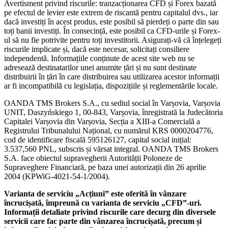
Avertisment privind riscurile: tranzacționarea CFD și Forex bazată
pe efectul de levier este extrem de riscantă pentru capitalul dvs., iar
dacă investiți în acest produs, este posibil să pierdeți o parte din sau
toți banii investiți. În consecință, este posibil ca CFD-urile și Forex-
ul să nu fie potrivite pentru toți investitorii. Asigurați-vă că înțelegeți
riscurile implicate și, dacă este necesar, solicitați consiliere
independentă. Informațiile conținute de acest site web nu se
adresează destinatarilor unei anumite țări și nu sunt destinate
distribuirii în țări în care distribuirea sau utilizarea acestor informații
ar fi incompatibilă cu legislația, dispozițiile și reglementările locale.
OANDA TMS Brokers S.A., cu sediul social în Varșovia, Varșovia
UNIT, Daszyńskiego 1, 00-843, Varșovia, înregistrată la Judecătoria
Capitalei Varșovia din Varșovia, Secția a XIII-a Comercială a
Registrului Tribunalului Național, cu numărul KRS 0000204776,
cod de identificare fiscală 595126127, capital social inițial:
3.537,560 PNL, subscris și vărsat integral. OANDA TMS Brokers
S.A. face obiectul supravegherii Autorității Poloneze de
Supraveghere Financiară, pe baza unei autorizații din 26 aprilie
2004 (KPWiG-4021-54-1/2004).
Varianta de serviciu „Acțiuni” este oferită în vânzare
încrucișată, împreună cu varianta de serviciu „CFD”-uri.
Informații detaliate privind riscurile care decurg din diversele
servicii care fac parte din vânzarea încrucișată, precum și