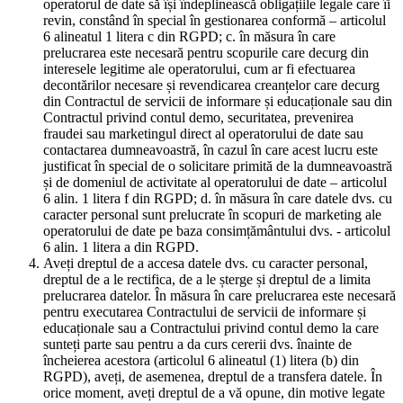
operatorul de date să își îndeplinească obligațiile legale care îi
revin, constând în special în gestionarea conformă – articolul
6 alineatul 1 litera c din RGPD; c. în măsura în care
prelucrarea este necesară pentru scopurile care decurg din
interesele legitime ale operatorului, cum ar fi efectuarea
decontărilor necesare și revendicarea creanțelor care decurg
din Contractul de servicii de informare și educaționale sau din
Contractul privind contul demo, securitatea, prevenirea
fraudei sau marketingul direct al operatorului de date sau
contactarea dumneavoastră, în cazul în care acest lucru este
justificat în special de o solicitare primită de la dumneavoastră
și de domeniul de activitate al operatorului de date – articolul
6 alin. 1 litera f din RGPD; d. în măsura în care datele dvs. cu
caracter personal sunt prelucrate în scopuri de marketing ale
operatorului de date pe baza consimțământului dvs. - articolul
6 alin. 1 litera a din RGPD.
Aveți dreptul de a accesa datele dvs. cu caracter personal,
dreptul de a le rectifica, de a le șterge și dreptul de a limita
prelucrarea datelor. În măsura în care prelucrarea este necesară
pentru executarea Contractului de servicii de informare și
educaționale sau a Contractului privind contul demo la care
sunteți parte sau pentru a da curs cererii dvs. înainte de
încheierea acestora (articolul 6 alineatul (1) litera (b) din
RGPD), aveți, de asemenea, dreptul de a transfera datele. În
orice moment, aveți dreptul de a vă opune, din motive legate