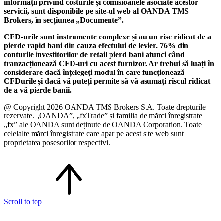
informații privind costurile și comisioanele asociate acestor
servicii, sunt disponibile pe site-ul web al OANDA TMS
Brokers, în secțiunea „Documente”.
CFD-urile sunt instrumente complexe și au un risc ridicat de a
pierde rapid bani din cauza efectului de levier. 76% din
conturile investitorilor de retail pierd bani atunci când
tranzacționează CFD-uri cu acest furnizor. Ar trebui să luați în
considerare dacă înțelegeți modul în care funcționează
CFDurile și dacă vă puteți permite să vă asumați riscul ridicat
de a vă pierde banii.
@ Copyright 2026 OANDA TMS Brokers S.A. Toate drepturile
rezervate. „OANDA”, „fxTrade” și familia de mărci înregistrate
„fx” ale OANDA sunt deținute de OANDA Corporation. Toate
celelalte mărci înregistrate care apar pe acest site web sunt
proprietatea posesorilor respectivi.
Scroll to top