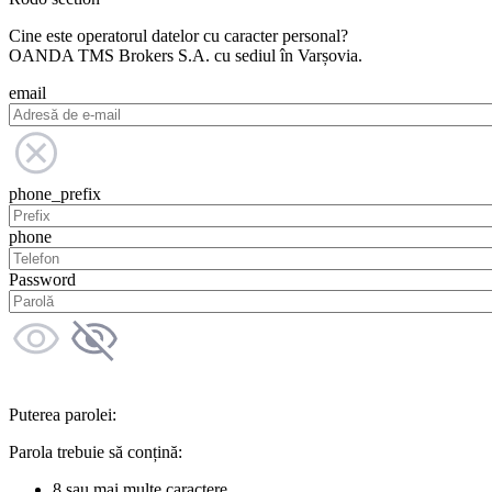
Cine este operatorul datelor cu caracter personal?
OANDA TMS Brokers S.A. cu sediul în Varșovia.
email
phone_prefix
phone
Password
Puterea parolei:
Parola trebuie să conțină:
8 sau mai multe caractere