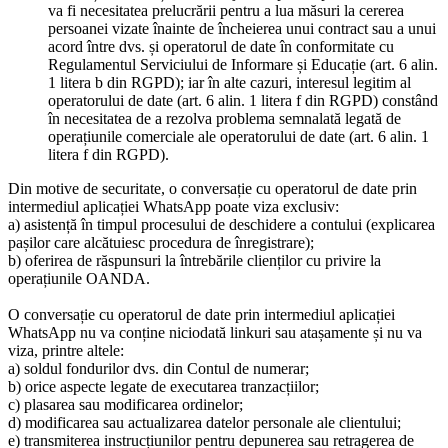
va fi necesitatea prelucrării pentru a lua măsuri la cererea
persoanei vizate înainte de încheierea unui contract sau a unui
acord între dvs. și operatorul de date în conformitate cu
Regulamentul Serviciului de Informare și Educație (art. 6 alin.
1 litera b din RGPD); iar în alte cazuri, interesul legitim al
operatorului de date (art. 6 alin. 1 litera f din RGPD) constând
în necesitatea de a rezolva problema semnalată legată de
operațiunile comerciale ale operatorului de date (art. 6 alin. 1
litera f din RGPD).
Din motive de securitate, o conversație cu operatorul de date prin
intermediul aplicației WhatsApp poate viza exclusiv:
a) asistență în timpul procesului de deschidere a contului (explicarea
pașilor care alcătuiesc procedura de înregistrare);
b) oferirea de răspunsuri la întrebările clienților cu privire la
operațiunile OANDA.
O conversație cu operatorul de date prin intermediul aplicației
WhatsApp nu va conține niciodată linkuri sau atașamente și nu va
viza, printre altele:
a) soldul fondurilor dvs. din Contul de numerar;
b) orice aspecte legate de executarea tranzacțiilor;
c) plasarea sau modificarea ordinelor;
d) modificarea sau actualizarea datelor personale ale clientului;
e) transmiterea instrucțiunilor pentru depunerea sau retragerea de