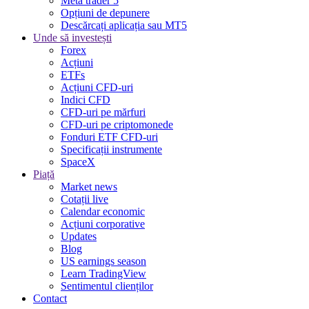
Meta trader 5
Opțiuni de depunere
Descărcați aplicația sau MT5
Unde să investești
Forex
Acțiuni
ETFs
Acțiuni CFD-uri
Indici CFD
CFD-uri pe mărfuri
CFD-uri pe criptomonede
Fonduri ETF CFD-uri
Specificații instrumente
SpaceX
Piață
Market news
Cotații live
Calendar economic
Acțiuni corporative
Updates
Blog
US earnings season
Learn TradingView
Sentimentul clienților
Contact