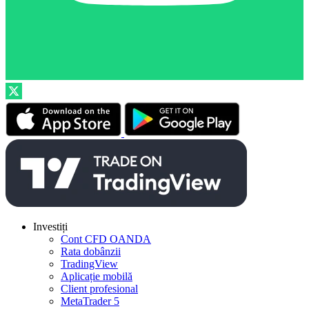
Investiți
Cont CFD OANDA
Rata dobânzii
TradingView
Aplicație mobilă
Client profesional
MetaTrader 5