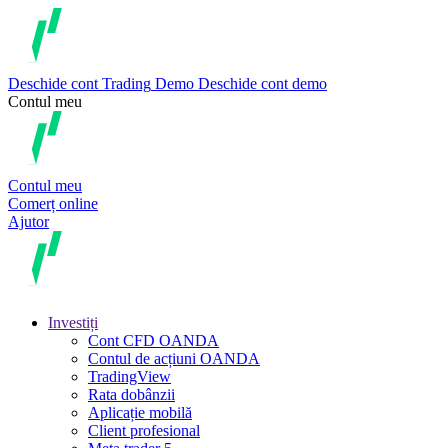
Deschide cont
Trading
Demo
Deschide cont demo
Contul meu
Contul meu
Comerț online
Ajutor
Investiți
Cont CFD OANDA
Contul de acțiuni OANDA
TradingView
Rata dobânzii
Aplicație mobilă
Client profesional