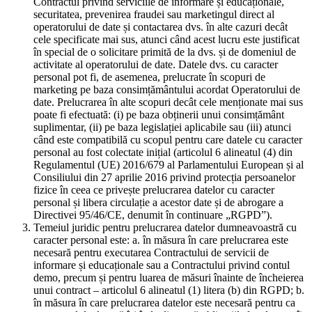
Contractul privind serviciile de informare și educaționale,
securitatea, prevenirea fraudei sau marketingul direct al
operatorului de date și contactarea dvs. în alte cazuri decât
cele specificate mai sus, atunci când acest lucru este justificat
în special de o solicitare primită de la dvs. și de domeniul de
activitate al operatorului de date. Datele dvs. cu caracter
personal pot fi, de asemenea, prelucrate în scopuri de
marketing pe baza consimțământului acordat Operatorului de
date. Prelucrarea în alte scopuri decât cele menționate mai sus
poate fi efectuată: (i) pe baza obținerii unui consimțământ
suplimentar, (ii) pe baza legislației aplicabile sau (iii) atunci
când este compatibilă cu scopul pentru care datele cu caracter
personal au fost colectate inițial (articolul 6 alineatul (4) din
Regulamentul (UE) 2016/679 al Parlamentului European și al
Consiliului din 27 aprilie 2016 privind protecția persoanelor
fizice în ceea ce privește prelucrarea datelor cu caracter
personal și libera circulație a acestor date și de abrogare a
Directivei 95/46/CE, denumit în continuare „RGPD”).
Temeiul juridic pentru prelucrarea datelor dumneavoastră cu
caracter personal este: a. în măsura în care prelucrarea este
necesară pentru executarea Contractului de servicii de
informare și educaționale sau a Contractului privind contul
demo, precum și pentru luarea de măsuri înainte de încheierea
unui contract – articolul 6 alineatul (1) litera (b) din RGPD; b.
în măsura în care prelucrarea datelor este necesară pentru ca