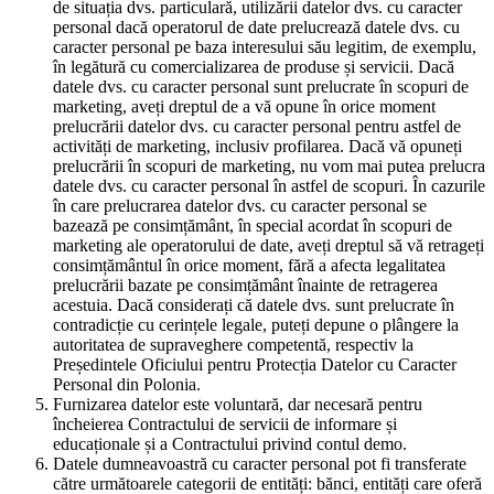
de situația dvs. particulară, utilizării datelor dvs. cu caracter
personal dacă operatorul de date prelucrează datele dvs. cu
caracter personal pe baza interesului său legitim, de exemplu,
în legătură cu comercializarea de produse și servicii. Dacă
datele dvs. cu caracter personal sunt prelucrate în scopuri de
marketing, aveți dreptul de a vă opune în orice moment
prelucrării datelor dvs. cu caracter personal pentru astfel de
activități de marketing, inclusiv profilarea. Dacă vă opuneți
prelucrării în scopuri de marketing, nu vom mai putea prelucra
datele dvs. cu caracter personal în astfel de scopuri. În cazurile
în care prelucrarea datelor dvs. cu caracter personal se
bazează pe consimțământ, în special acordat în scopuri de
marketing ale operatorului de date, aveți dreptul să vă retrageți
consimțământul în orice moment, fără a afecta legalitatea
prelucrării bazate pe consimțământ înainte de retragerea
acestuia. Dacă considerați că datele dvs. sunt prelucrate în
contradicție cu cerințele legale, puteți depune o plângere la
autoritatea de supraveghere competentă, respectiv la
Președintele Oficiului pentru Protecția Datelor cu Caracter
Personal din Polonia.
Furnizarea datelor este voluntară, dar necesară pentru
încheierea Contractului de servicii de informare și
educaționale și a Contractului privind contul demo.
Datele dumneavoastră cu caracter personal pot fi transferate
către următoarele categorii de entități: bănci, entități care oferă