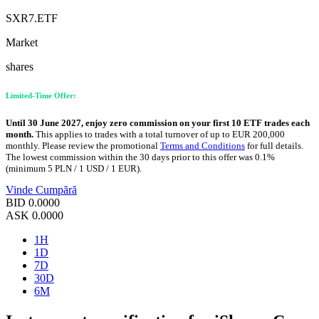
SXR7.ETF
Market
shares
Limited-Time Offer:
Until 30 June 2027, enjoy zero commission on your first 10 ETF trades each
month.
This applies to trades with a total turnover of up to EUR 200,000
monthly. Please review the promotional
Terms and Conditions
for full details.
The lowest commission within the 30 days prior to this offer was 0.1%
(minimum 5 PLN / 1 USD / 1 EUR).
Vinde
Cumpără
BID
0.0000
ASK
0.0000
1H
1D
7D
30D
6M