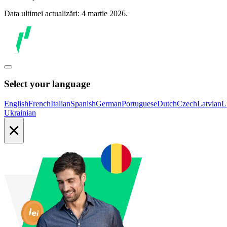
Data ultimei actualizări: 4 martie 2026.
Select your language
English
French
Italian
Spanish
German
Portuguese
Dutch
Czech
Latvian
L
Ukrainian
×