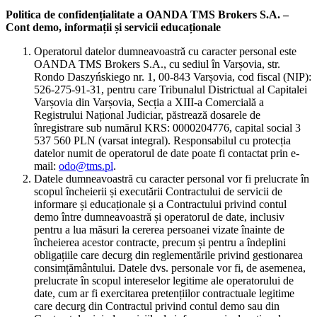
Politica de confidențialitate a OANDA TMS Brokers S.A. –
Cont demo, informații și servicii educaționale
Operatorul datelor dumneavoastră cu caracter personal este
OANDA TMS Brokers S.A., cu sediul în Varșovia, str.
Rondo Daszyńskiego nr. 1, 00-843 Varșovia, cod fiscal (NIP):
526-275-91-31, pentru care Tribunalul Districtual al Capitalei
Varșovia din Varșovia, Secția a XIII-a Comercială a
Registrului Național Judiciar, păstrează dosarele de
înregistrare sub numărul KRS: 0000204776, capital social 3
537 560 PLN (varsat integral). Responsabilul cu protecția
datelor numit de operatorul de date poate fi contactat prin e-
mail:
odo@tms.pl
.
Datele dumneavoastră cu caracter personal vor fi prelucrate în
scopul încheierii și executării Contractului de servicii de
informare și educaționale și a Contractului privind contul
demo între dumneavoastră și operatorul de date, inclusiv
pentru a lua măsuri la cererea persoanei vizate înainte de
încheierea acestor contracte, precum și pentru a îndeplini
obligațiile care decurg din reglementările privind gestionarea
consimțământului. Datele dvs. personale vor fi, de asemenea,
prelucrate în scopul intereselor legitime ale operatorului de
date, cum ar fi exercitarea pretențiilor contractuale legitime
care decurg din Contractul privind contul demo sau din