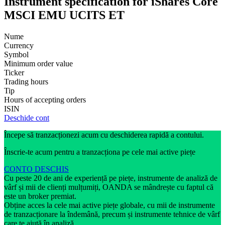
Instrument specification for iShares Core
MSCI EMU UCITS ET
Nume
Currency
Symbol
Minimum order value
Ticker
Trading hours
Tip
Hours of accepting orders
ISIN
Deschide cont
Începe să tranzacționezi acum cu deschiderea rapidă a contului.
Înscrie-te acum pentru a tranzacționa pe cele mai active piețe
CONTO DESCHIS
Cu peste 20 de ani de experiență pe piețe, instrumente de analiză de
vârf și mii de clienți mulțumiți, OANDA se mândrește cu faptul că
este un broker premiat.
Obține acces la cele mai active piețe globale, cu mii de instrumente
de tranzacționare la îndemână, precum și instrumente tehnice de vârf
care te ajută în analiză.