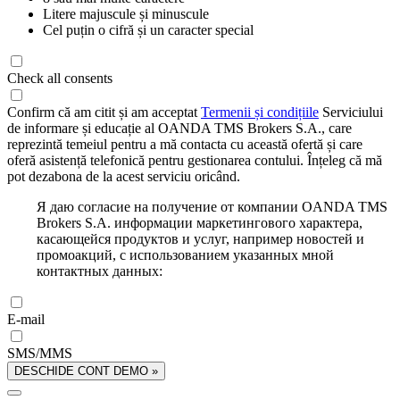
Litere majuscule și minuscule
Cel puțin o cifră și un caracter special
Check all consents
Confirm că am citit și am acceptat
Termenii și condițiile
Serviciului
de informare și educație al OANDA TMS Brokers S.A., care
reprezintă temeiul pentru a mă contacta cu această ofertă și care
oferă asistență telefonică pentru gestionarea contului. Înțeleg că mă
pot dezabona de la acest serviciu oricând.
Я даю согласие на получение от компании OANDA TMS
Brokers S.A. информации маркетингового характера,
касающейся продуктов и услуг, например новостей и
промоакций, с использованием указанных мной
контактных данных:
E-mail
SMS/MMS
DESCHIDE CONT DEMO »