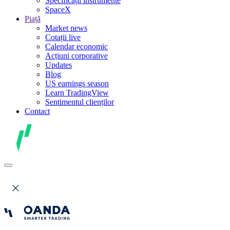
Specificații instrumente
SpaceX
Piață
Market news
Cotații live
Calendar economic
Acțiuni corporative
Updates
Blog
US earnings season
Learn TradingView
Sentimentul clienților
Contact