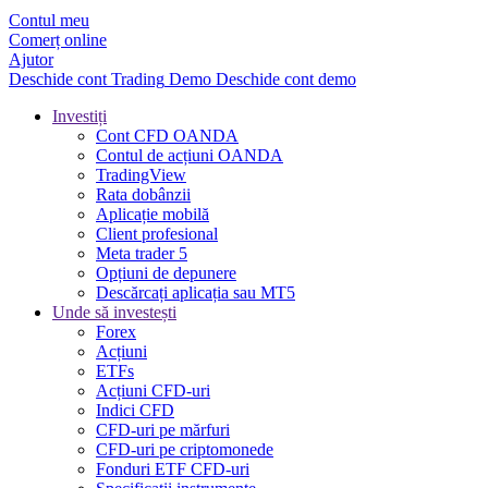
Contul meu
Comerț online
Ajutor
Deschide cont
Trading
Demo
Deschide cont demo
Investiți
Cont CFD OANDA
Contul de acțiuni OANDA
TradingView
Rata dobânzii
Aplicație mobilă
Client profesional
Meta trader 5
Opțiuni de depunere
Descărcați aplicația sau MT5
Unde să investești
Forex
Acțiuni
ETFs
Acțiuni CFD-uri
Indici CFD
CFD-uri pe mărfuri
CFD-uri pe criptomonede
Fonduri ETF CFD-uri