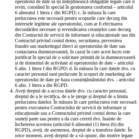
operatorul de date să își îndeplinească obligațiile legale care îi
revin, constând în special în gestionarea conformă – articolul
6 alineatul 1 litera c din RGPD; c. în măsura în care
prelucrarea este necesară pentru scopurile care decurg din
interesele legitime ale operatorului, cum ar fi efectuarea
decontărilor necesare și revendicarea creanțelor care decurg
din Contractul de servicii de informare și educaționale sau din
Contractul privind contul demo, securitatea, prevenirea
fraudei sau marketingul direct al operatorului de date sau
contactarea dumneavoastră, în cazul în care acest lucru este
justificat în special de o solicitare primită de la dumneavoastră
și de domeniul de activitate al operatorului de date – articolul
6 alin. 1 litera f din RGPD; d. în măsura în care datele dvs. cu
caracter personal sunt prelucrate în scopuri de marketing ale
operatorului de date pe baza consimțământului dvs. - articolul
6 alin. 1 litera a din RGPD.
Aveți dreptul de a accesa datele dvs. cu caracter personal,
dreptul de a le rectifica, de a le șterge și dreptul de a limita
prelucrarea datelor. În măsura în care prelucrarea este necesară
pentru executarea Contractului de servicii de informare și
educaționale sau a Contractului privind contul demo la care
sunteți parte sau pentru a da curs cererii dvs. înainte de
încheierea acestora (articolul 6 alineatul (1) litera (b) din
RGPD), aveți, de asemenea, dreptul de a transfera datele. În
orice moment, aveți dreptul de a vă opune, din motive legate