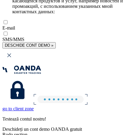
касающейся продуктов и услуг, например новостей и
промоакций, с использованием указанных мной
контактных данных:
E-mail
SMS/MMS
DESCHIDE CONT DEMO »
go to client zone
Testează contul nostru!
Deschideți un cont demo OANDA gratuit
Rodo section