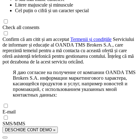
Litere majuscule și minuscule
Cel puțin o cifră și un caracter special
Check all consents
Confirm că am citit și am acceptat
Termenii și condițiile
Serviciului
de informare și educație al OANDA TMS Brokers S.A., care
reprezintă temeiul pentru a mă contacta cu această ofertă și care
oferă asistență telefonică pentru gestionarea contului. Înțeleg că mă
pot dezabona de la acest serviciu oricând.
Я даю согласие на получение от компании OANDA TMS
Brokers S.A. информации маркетингового характера,
касающейся продуктов и услуг, например новостей и
промоакций, с использованием указанных мной
контактных данных:
E-mail
SMS/MMS
DESCHIDE CONT DEMO »