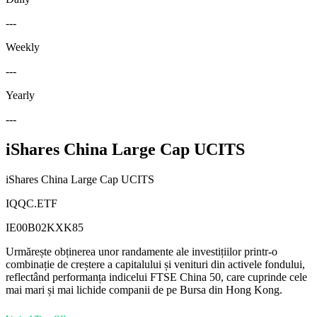
---
Weekly
---
Yearly
---
iShares China Large Cap UCITS
iShares China Large Cap UCITS
IQQC.ETF
IE00B02KXK85
Urmărește obținerea unor randamente ale investițiilor printr-o
combinație de creștere a capitalului și venituri din activele fondului,
reflectând performanța indicelui FTSE China 50, care cuprinde cele
mai mari și mai lichide companii de pe Bursa din Hong Kong.