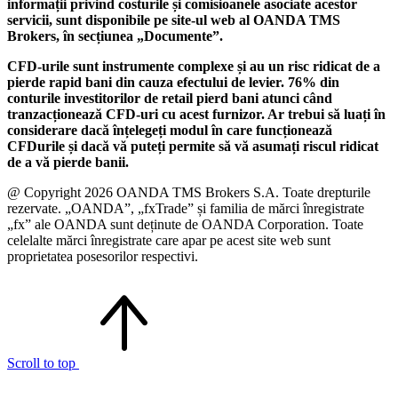
informații privind costurile și comisioanele asociate acestor
servicii, sunt disponibile pe site-ul web al OANDA TMS
Brokers, în secțiunea „Documente”.
CFD-urile sunt instrumente complexe și au un risc ridicat de a
pierde rapid bani din cauza efectului de levier. 76% din
conturile investitorilor de retail pierd bani atunci când
tranzacționează CFD-uri cu acest furnizor. Ar trebui să luați în
considerare dacă înțelegeți modul în care funcționează
CFDurile și dacă vă puteți permite să vă asumați riscul ridicat
de a vă pierde banii.
@ Copyright 2026 OANDA TMS Brokers S.A. Toate drepturile
rezervate. „OANDA”, „fxTrade” și familia de mărci înregistrate
„fx” ale OANDA sunt deținute de OANDA Corporation. Toate
celelalte mărci înregistrate care apar pe acest site web sunt
proprietatea posesorilor respectivi.
Scroll to top