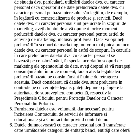
de situația dvs. particulară, utilizării datelor dvs. cu caracter
personal dacă operatorul de date prelucrează datele dvs. cu
caracter personal pe baza interesului său legitim, de exemplu,
în legătură cu comercializarea de produse și servicii. Dacă
datele dvs. cu caracter personal sunt prelucrate în scopuri de
marketing, aveți dreptul de a vă opune în orice moment
prelucrării datelor dvs. cu caracter personal pentru astfel de
activități de marketing, inclusiv profilarea. Dacă vă opuneți
prelucrării în scopuri de marketing, nu vom mai putea prelucra
datele dvs. cu caracter personal în astfel de scopuri. În cazurile
în care prelucrarea datelor dvs. cu caracter personal se
bazează pe consimțământ, în special acordat în scopuri de
marketing ale operatorului de date, aveți dreptul să vă retrageți
consimțământul în orice moment, fără a afecta legalitatea
prelucrării bazate pe consimțământ înainte de retragerea
acestuia. Dacă considerați că datele dvs. sunt prelucrate în
contradicție cu cerințele legale, puteți depune o plângere la
autoritatea de supraveghere competentă, respectiv la
Președintele Oficiului pentru Protecția Datelor cu Caracter
Personal din Polonia.
Furnizarea datelor este voluntară, dar necesară pentru
încheierea Contractului de servicii de informare și
educaționale și a Contractului privind contul demo.
Datele dumneavoastră cu caracter personal pot fi transferate
către următoarele categorii de entități: bănci, entități care oferă