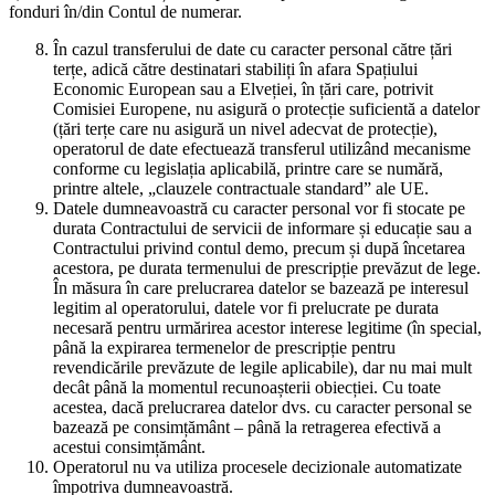
fonduri în/din Contul de numerar.
În cazul transferului de date cu caracter personal către țări
terțe, adică către destinatari stabiliți în afara Spațiului
Economic European sau a Elveției, în țări care, potrivit
Comisiei Europene, nu asigură o protecție suficientă a datelor
(țări terțe care nu asigură un nivel adecvat de protecție),
operatorul de date efectuează transferul utilizând mecanisme
conforme cu legislația aplicabilă, printre care se numără,
printre altele, „clauzele contractuale standard” ale UE.
Datele dumneavoastră cu caracter personal vor fi stocate pe
durata Contractului de servicii de informare și educație sau a
Contractului privind contul demo, precum și după încetarea
acestora, pe durata termenului de prescripție prevăzut de lege.
În măsura în care prelucrarea datelor se bazează pe interesul
legitim al operatorului, datele vor fi prelucrate pe durata
necesară pentru urmărirea acestor interese legitime (în special,
până la expirarea termenelor de prescripție pentru
revendicările prevăzute de legile aplicabile), dar nu mai mult
decât până la momentul recunoașterii obiecției. Cu toate
acestea, dacă prelucrarea datelor dvs. cu caracter personal se
bazează pe consimțământ – până la retragerea efectivă a
acestui consimțământ.
Operatorul nu va utiliza procesele decizionale automatizate
împotriva dumneavoastră.