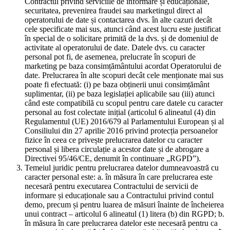
Contractul privind serviciile de informare și educaționale,
securitatea, prevenirea fraudei sau marketingul direct al
operatorului de date și contactarea dvs. în alte cazuri decât
cele specificate mai sus, atunci când acest lucru este justificat
în special de o solicitare primită de la dvs. și de domeniul de
activitate al operatorului de date. Datele dvs. cu caracter
personal pot fi, de asemenea, prelucrate în scopuri de
marketing pe baza consimțământului acordat Operatorului de
date. Prelucrarea în alte scopuri decât cele menționate mai sus
poate fi efectuată: (i) pe baza obținerii unui consimțământ
suplimentar, (ii) pe baza legislației aplicabile sau (iii) atunci
când este compatibilă cu scopul pentru care datele cu caracter
personal au fost colectate inițial (articolul 6 alineatul (4) din
Regulamentul (UE) 2016/679 al Parlamentului European și al
Consiliului din 27 aprilie 2016 privind protecția persoanelor
fizice în ceea ce privește prelucrarea datelor cu caracter
personal și libera circulație a acestor date și de abrogare a
Directivei 95/46/CE, denumit în continuare „RGPD”).
Temeiul juridic pentru prelucrarea datelor dumneavoastră cu
caracter personal este: a. în măsura în care prelucrarea este
necesară pentru executarea Contractului de servicii de
informare și educaționale sau a Contractului privind contul
demo, precum și pentru luarea de măsuri înainte de încheierea
unui contract – articolul 6 alineatul (1) litera (b) din RGPD; b.
în măsura în care prelucrarea datelor este necesară pentru ca