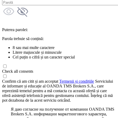
Puterea parolei:
Parola trebuie să conțină:
8 sau mai multe caractere
Litere majuscule și minuscule
Cel puțin o cifră și un caracter special
Check all consents
Confirm că am citit și am acceptat
Termenii și condițiile
Serviciului
de informare și educație al OANDA TMS Brokers S.A., care
reprezintă temeiul pentru a mă contacta cu această ofertă și care
oferă asistență telefonică pentru gestionarea contului. Înțeleg că mă
pot dezabona de la acest serviciu oricând.
Я даю согласие на получение от компании OANDA TMS
Brokers S.A. информации маркетингового характера,