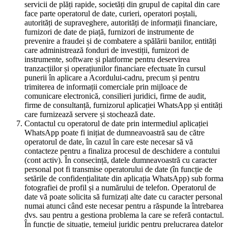
servicii de plăți rapide, societăți din grupul de capital din care
face parte operatorul de date, curieri, operatori poștali,
autorități de supraveghere, autorități de informații financiare,
furnizori de date de piață, furnizori de instrumente de
prevenire a fraudei și de combatere a spălării banilor, entități
care administrează fonduri de investiții, furnizori de
instrumente, software și platforme pentru deservirea
tranzacțiilor și operațiunilor financiare efectuate în cursul
punerii în aplicare a Acordului-cadru, precum și pentru
trimiterea de informații comerciale prin mijloace de
comunicare electronică, consilieri juridici, firme de audit,
firme de consultanță, furnizorul aplicației WhatsApp și entități
care furnizează servere și stochează date.
Contactul cu operatorul de date prin intermediul aplicației
WhatsApp poate fi inițiat de dumneavoastră sau de către
operatorul de date, în cazul în care este necesar să vă
contacteze pentru a finaliza procesul de deschidere a contului
(cont activ). În consecință, datele dumneavoastră cu caracter
personal pot fi transmise operatorului de date (în funcție de
setările de confidențialitate din aplicația WhatsApp) sub forma
fotografiei de profil și a numărului de telefon. Operatorul de
date vă poate solicita să furnizați alte date cu caracter personal
numai atunci când este necesar pentru a răspunde la întrebarea
dvs. sau pentru a gestiona problema la care se referă contactul.
În funcție de situație, temeiul juridic pentru prelucrarea datelor