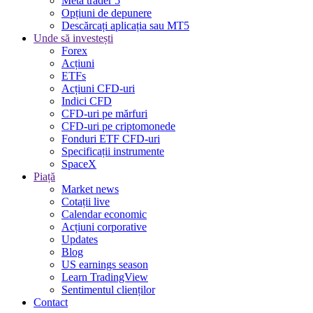
Meta trader 5
Opțiuni de depunere
Descărcați aplicația sau MT5
Unde să investești
Forex
Acțiuni
ETFs
Acțiuni CFD-uri
Indici CFD
CFD-uri pe mărfuri
CFD-uri pe criptomonede
Fonduri ETF CFD-uri
Specificații instrumente
SpaceX
Piață
Market news
Cotații live
Calendar economic
Acțiuni corporative
Updates
Blog
US earnings season
Learn TradingView
Sentimentul clienților
Contact