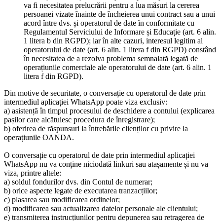
va fi necesitatea prelucrării pentru a lua măsuri la cererea
persoanei vizate înainte de încheierea unui contract sau a unui
acord între dvs. și operatorul de date în conformitate cu
Regulamentul Serviciului de Informare și Educație (art. 6 alin.
1 litera b din RGPD); iar în alte cazuri, interesul legitim al
operatorului de date (art. 6 alin. 1 litera f din RGPD) constând
în necesitatea de a rezolva problema semnalată legată de
operațiunile comerciale ale operatorului de date (art. 6 alin. 1
litera f din RGPD).
Din motive de securitate, o conversație cu operatorul de date prin
intermediul aplicației WhatsApp poate viza exclusiv:
a) asistență în timpul procesului de deschidere a contului (explicarea
pașilor care alcătuiesc procedura de înregistrare);
b) oferirea de răspunsuri la întrebările clienților cu privire la
operațiunile OANDA.
O conversație cu operatorul de date prin intermediul aplicației
WhatsApp nu va conține niciodată linkuri sau atașamente și nu va
viza, printre altele:
a) soldul fondurilor dvs. din Contul de numerar;
b) orice aspecte legate de executarea tranzacțiilor;
c) plasarea sau modificarea ordinelor;
d) modificarea sau actualizarea datelor personale ale clientului;
e) transmiterea instrucțiunilor pentru depunerea sau retragerea de