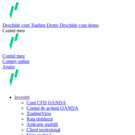
Deschide cont
Trading
Demo
Deschide cont demo
Contul meu
Contul meu
Comerț online
Ajutor
Investiți
Cont CFD OANDA
Contul de acțiuni OANDA
TradingView
Rata dobânzii
Aplicație mobilă
Client profesional