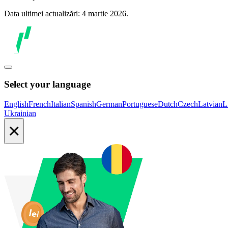
Data ultimei actualizări: 4 martie 2026.
Select your language
English
French
Italian
Spanish
German
Portuguese
Dutch
Czech
Latvian
L
Ukrainian
×