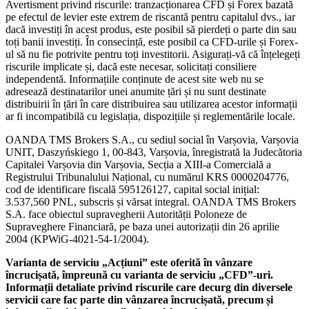
Avertisment privind riscurile: tranzacționarea CFD și Forex bazată
pe efectul de levier este extrem de riscantă pentru capitalul dvs., iar
dacă investiți în acest produs, este posibil să pierdeți o parte din sau
toți banii investiți. În consecință, este posibil ca CFD-urile și Forex-
ul să nu fie potrivite pentru toți investitorii. Asigurați-vă că înțelegeți
riscurile implicate și, dacă este necesar, solicitați consiliere
independentă. Informațiile conținute de acest site web nu se
adresează destinatarilor unei anumite țări și nu sunt destinate
distribuirii în țări în care distribuirea sau utilizarea acestor informații
ar fi incompatibilă cu legislația, dispozițiile și reglementările locale.
OANDA TMS Brokers S.A., cu sediul social în Varșovia, Varșovia
UNIT, Daszyńskiego 1, 00-843, Varșovia, înregistrată la Judecătoria
Capitalei Varșovia din Varșovia, Secția a XIII-a Comercială a
Registrului Tribunalului Național, cu numărul KRS 0000204776,
cod de identificare fiscală 595126127, capital social inițial:
3.537,560 PNL, subscris și vărsat integral. OANDA TMS Brokers
S.A. face obiectul supravegherii Autorității Poloneze de
Supraveghere Financiară, pe baza unei autorizații din 26 aprilie
2004 (KPWiG-4021-54-1/2004).
Varianta de serviciu „Acțiuni” este oferită în vânzare
încrucișată, împreună cu varianta de serviciu „CFD”-uri.
Informații detaliate privind riscurile care decurg din diversele
servicii care fac parte din vânzarea încrucișată, precum și