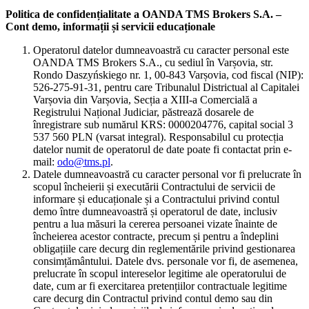
Politica de confidențialitate a OANDA TMS Brokers S.A. –
Cont demo, informații și servicii educaționale
Operatorul datelor dumneavoastră cu caracter personal este
OANDA TMS Brokers S.A., cu sediul în Varșovia, str.
Rondo Daszyńskiego nr. 1, 00-843 Varșovia, cod fiscal (NIP):
526-275-91-31, pentru care Tribunalul Districtual al Capitalei
Varșovia din Varșovia, Secția a XIII-a Comercială a
Registrului Național Judiciar, păstrează dosarele de
înregistrare sub numărul KRS: 0000204776, capital social 3
537 560 PLN (varsat integral). Responsabilul cu protecția
datelor numit de operatorul de date poate fi contactat prin e-
mail:
odo@tms.pl
.
Datele dumneavoastră cu caracter personal vor fi prelucrate în
scopul încheierii și executării Contractului de servicii de
informare și educaționale și a Contractului privind contul
demo între dumneavoastră și operatorul de date, inclusiv
pentru a lua măsuri la cererea persoanei vizate înainte de
încheierea acestor contracte, precum și pentru a îndeplini
obligațiile care decurg din reglementările privind gestionarea
consimțământului. Datele dvs. personale vor fi, de asemenea,
prelucrate în scopul intereselor legitime ale operatorului de
date, cum ar fi exercitarea pretențiilor contractuale legitime
care decurg din Contractul privind contul demo sau din