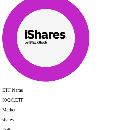
ETF Name
IQQC.ETF
Market
shares
Daily