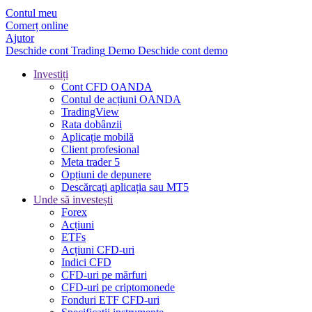
Contul meu
Comerț online
Ajutor
Deschide cont
Trading
Demo
Deschide cont demo
Investiți
Cont CFD OANDA
Contul de acțiuni OANDA
TradingView
Rata dobânzii
Aplicație mobilă
Client profesional
Meta trader 5
Opțiuni de depunere
Descărcați aplicația sau MT5
Unde să investești
Forex
Acțiuni
ETFs
Acțiuni CFD-uri
Indici CFD
CFD-uri pe mărfuri
CFD-uri pe criptomonede
Fonduri ETF CFD-uri