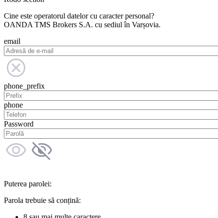
Cine este operatorul datelor cu caracter personal?
OANDA TMS Brokers S.A. cu sediul în Varșovia.
email
phone_prefix
phone
Password
Puterea parolei:
Parola trebuie să conțină:
8 sau mai multe caractere