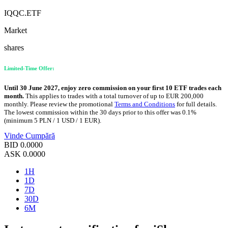
IQQC.ETF
Market
shares
Limited-Time Offer:
Until 30 June 2027, enjoy zero commission on your first 10 ETF trades each
month.
This applies to trades with a total turnover of up to EUR 200,000
monthly. Please review the promotional
Terms and Conditions
for full details.
The lowest commission within the 30 days prior to this offer was 0.1%
(minimum 5 PLN / 1 USD / 1 EUR).
Vinde
Cumpără
BID
0.0000
ASK
0.0000
1H
1D
7D
30D
6M