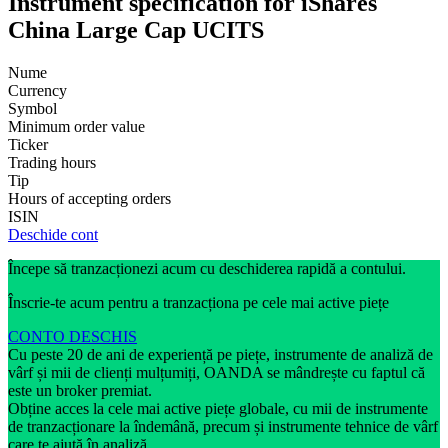
Instrument specification for iShares
China Large Cap UCITS
Nume
Currency
Symbol
Minimum order value
Ticker
Trading hours
Tip
Hours of accepting orders
ISIN
Deschide cont
Începe să tranzacționezi acum cu deschiderea rapidă a contului.
Înscrie-te acum pentru a tranzacționa pe cele mai active piețe
CONTO DESCHIS
Cu peste 20 de ani de experiență pe piețe, instrumente de analiză de
vârf și mii de clienți mulțumiți, OANDA se mândrește cu faptul că
este un broker premiat.
Obține acces la cele mai active piețe globale, cu mii de instrumente
de tranzacționare la îndemână, precum și instrumente tehnice de vârf
care te ajută în analiză.