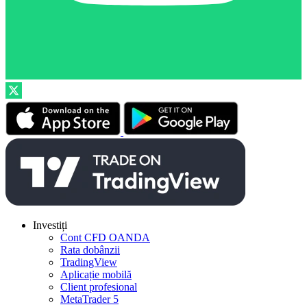
Investiți
Cont CFD OANDA
Rata dobânzii
TradingView
Aplicație mobilă
Client profesional
MetaTrader 5