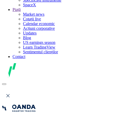
Specificații instrumente
SpaceX
Piață
Market news
Cotații live
Calendar economic
Acțiuni corporative
Updates
Blog
US earnings season
Learn TradingView
Sentimentul clienților
Contact