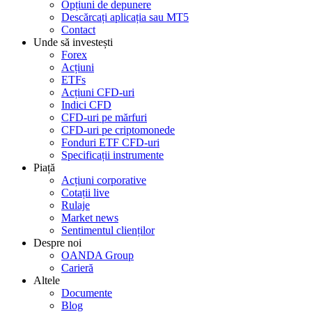
Opțiuni de depunere
Descărcați aplicația sau MT5
Contact
Unde să investești
Forex
Acțiuni
ETFs
Acțiuni CFD-uri
Indici CFD
CFD-uri pe mărfuri
CFD-uri pe criptomonede
Fonduri ETF CFD-uri
Specificații instrumente
Piață
Acțiuni corporative
Cotații live
Rulaje
Market news
Sentimentul clienților
Despre noi
OANDA Group
Carieră
Altele
Documente
Blog