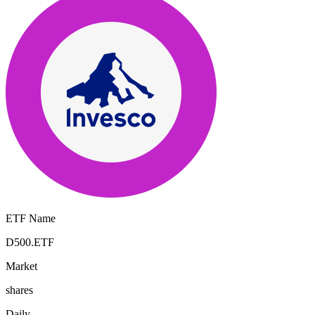
ETF Name
D500.ETF
Market
shares
Daily