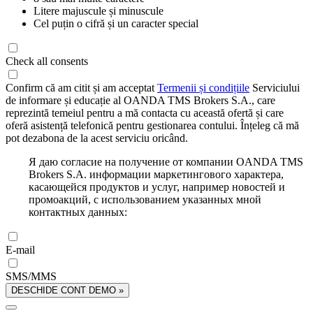
Litere majuscule și minuscule
Cel puțin o cifră și un caracter special
Check all consents
Confirm că am citit și am acceptat
Termenii și condițiile
Serviciului
de informare și educație al OANDA TMS Brokers S.A., care
reprezintă temeiul pentru a mă contacta cu această ofertă și care
oferă asistență telefonică pentru gestionarea contului. Înțeleg că mă
pot dezabona de la acest serviciu oricând.
Я даю согласие на получение от компании OANDA TMS
Brokers S.A. информации маркетингового характера,
касающейся продуктов и услуг, например новостей и
промоакций, с использованием указанных мной
контактных данных:
E-mail
SMS/MMS
DESCHIDE CONT DEMO »