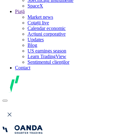
Specificații instrumente
SpaceX
Piață
Market news
Cotații live
Calendar economic
Acțiuni corporative
Updates
Blog
US earnings season
Learn TradingView
Sentimentul clienților
Contact