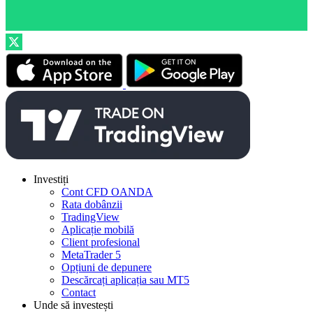
Investiți
Cont CFD OANDA
Rata dobânzii
TradingView
Aplicație mobilă
Client profesional
MetaTrader 5
Opțiuni de depunere
Descărcați aplicația sau MT5
Contact
Unde să investești