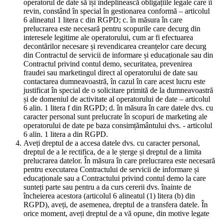
operatorul de date să își îndeplinească obligațiile legale care îi
revin, constând în special în gestionarea conformă – articolul
6 alineatul 1 litera c din RGPD; c. în măsura în care
prelucrarea este necesară pentru scopurile care decurg din
interesele legitime ale operatorului, cum ar fi efectuarea
decontărilor necesare și revendicarea creanțelor care decurg
din Contractul de servicii de informare și educaționale sau din
Contractul privind contul demo, securitatea, prevenirea
fraudei sau marketingul direct al operatorului de date sau
contactarea dumneavoastră, în cazul în care acest lucru este
justificat în special de o solicitare primită de la dumneavoastră
și de domeniul de activitate al operatorului de date – articolul
6 alin. 1 litera f din RGPD; d. în măsura în care datele dvs. cu
caracter personal sunt prelucrate în scopuri de marketing ale
operatorului de date pe baza consimțământului dvs. - articolul
6 alin. 1 litera a din RGPD.
Aveți dreptul de a accesa datele dvs. cu caracter personal,
dreptul de a le rectifica, de a le șterge și dreptul de a limita
prelucrarea datelor. În măsura în care prelucrarea este necesară
pentru executarea Contractului de servicii de informare și
educaționale sau a Contractului privind contul demo la care
sunteți parte sau pentru a da curs cererii dvs. înainte de
încheierea acestora (articolul 6 alineatul (1) litera (b) din
RGPD), aveți, de asemenea, dreptul de a transfera datele. În
orice moment, aveți dreptul de a vă opune, din motive legate