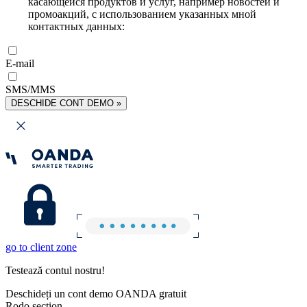
касающейся продуктов и услуг, например новостей и
промоакций, с использованием указанных мной
контактных данных:
E-mail
SMS/MMS
DESCHIDE CONT DEMO »
go to client zone
Testează contul nostru!
Deschideți un cont demo OANDA gratuit
Rodo section