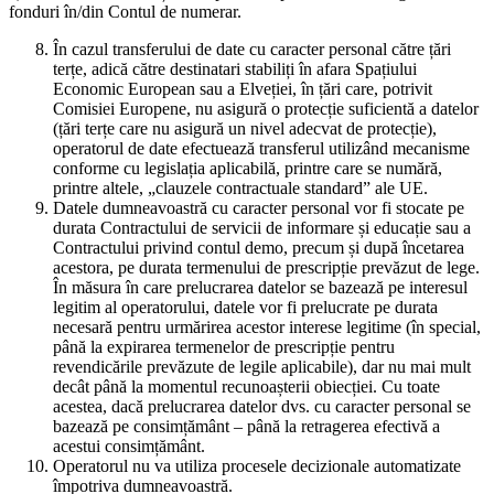
fonduri în/din Contul de numerar.
În cazul transferului de date cu caracter personal către țări
terțe, adică către destinatari stabiliți în afara Spațiului
Economic European sau a Elveției, în țări care, potrivit
Comisiei Europene, nu asigură o protecție suficientă a datelor
(țări terțe care nu asigură un nivel adecvat de protecție),
operatorul de date efectuează transferul utilizând mecanisme
conforme cu legislația aplicabilă, printre care se numără,
printre altele, „clauzele contractuale standard” ale UE.
Datele dumneavoastră cu caracter personal vor fi stocate pe
durata Contractului de servicii de informare și educație sau a
Contractului privind contul demo, precum și după încetarea
acestora, pe durata termenului de prescripție prevăzut de lege.
În măsura în care prelucrarea datelor se bazează pe interesul
legitim al operatorului, datele vor fi prelucrate pe durata
necesară pentru urmărirea acestor interese legitime (în special,
până la expirarea termenelor de prescripție pentru
revendicările prevăzute de legile aplicabile), dar nu mai mult
decât până la momentul recunoașterii obiecției. Cu toate
acestea, dacă prelucrarea datelor dvs. cu caracter personal se
bazează pe consimțământ – până la retragerea efectivă a
acestui consimțământ.
Operatorul nu va utiliza procesele decizionale automatizate
împotriva dumneavoastră.