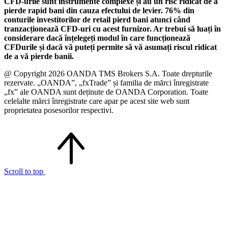
CFD-urile sunt instrumente complexe și au un risc ridicat de a
pierde rapid bani din cauza efectului de levier. 76% din
conturile investitorilor de retail pierd bani atunci când
tranzacționează CFD-uri cu acest furnizor. Ar trebui să luați în
considerare dacă înțelegeți modul în care funcționează
CFDurile și dacă vă puteți permite să vă asumați riscul ridicat
de a vă pierde banii.
@ Copyright 2026 OANDA TMS Brokers S.A. Toate drepturile
rezervate. „OANDA”, „fxTrade” și familia de mărci înregistrate
„fx” ale OANDA sunt deținute de OANDA Corporation. Toate
celelalte mărci înregistrate care apar pe acest site web sunt
proprietatea posesorilor respectivi.
Scroll to top