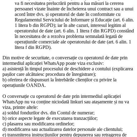
va fi necesitatea prelucrării pentru a lua măsuri la cererea
persoanei vizate înainte de încheierea unui contract sau a unui
acord între dvs. și operatorul de date în conformitate cu
Regulamentul Serviciului de Informare și Educație (art. 6 alin.
1 litera b din RGPD); iar în alte cazuri, interesul legitim al
operatorului de date (art. 6 alin. 1 litera f din RGPD) constând
în necesitatea de a rezolva problema semnalată legată de
operațiunile comerciale ale operatorului de date (art. 6 alin. 1
litera f din RGPD).
Din motive de securitate, o conversație cu operatorul de date prin
intermediul aplicației WhatsApp poate viza exclusiv:
a) asistență în timpul procesului de deschidere a contului (explicarea
pașilor care alcătuiesc procedura de înregistrare);
b) oferirea de răspunsuri la întrebările clienților cu privire la
operațiunile OANDA.
O conversație cu operatorul de date prin intermediul aplicației
WhatsApp nu va conține niciodată linkuri sau atașamente și nu va
viza, printre altele:
a) soldul fondurilor dvs. din Contul de numerar;
b) orice aspecte legate de executarea tranzacțiilor;
c) plasarea sau modificarea ordinelor;
d) modificarea sau actualizarea datelor personale ale clientului;
e) transmiterea instrucțiunilor pentru depunerea sau retragerea de