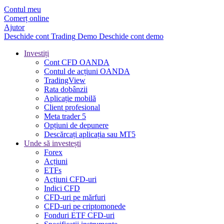
Contul meu
Comerț online
Ajutor
Deschide cont
Trading
Demo
Deschide cont demo
Investiți
Cont CFD OANDA
Contul de acțiuni OANDA
TradingView
Rata dobânzii
Aplicație mobilă
Client profesional
Meta trader 5
Opțiuni de depunere
Descărcați aplicația sau MT5
Unde să investești
Forex
Acțiuni
ETFs
Acțiuni CFD-uri
Indici CFD
CFD-uri pe mărfuri
CFD-uri pe criptomonede
Fonduri ETF CFD-uri