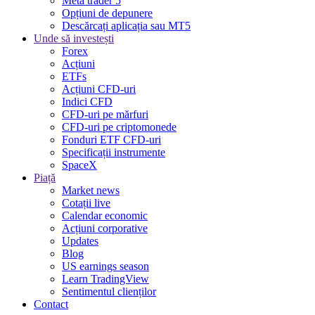
Meta trader 5
Opțiuni de depunere
Descărcați aplicația sau MT5
Unde să investești
Forex
Acțiuni
ETFs
Acțiuni CFD-uri
Indici CFD
CFD-uri pe mărfuri
CFD-uri pe criptomonede
Fonduri ETF CFD-uri
Specificații instrumente
SpaceX
Piață
Market news
Cotații live
Calendar economic
Acțiuni corporative
Updates
Blog
US earnings season
Learn TradingView
Sentimentul clienților
Contact