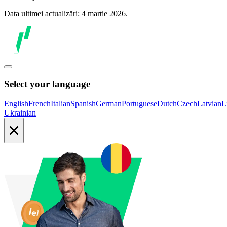
Data ultimei actualizări: 4 martie 2026.
Select your language
English
French
Italian
Spanish
German
Portuguese
Dutch
Czech
Latvian
L
Ukrainian
×