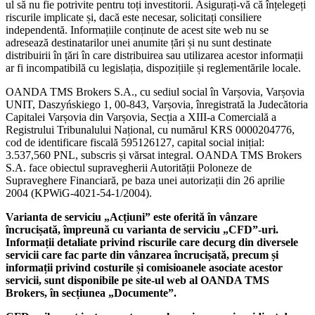
ul să nu fie potrivite pentru toți investitorii. Asigurați-vă că înțelegeți
riscurile implicate și, dacă este necesar, solicitați consiliere
independentă. Informațiile conținute de acest site web nu se
adresează destinatarilor unei anumite țări și nu sunt destinate
distribuirii în țări în care distribuirea sau utilizarea acestor informații
ar fi incompatibilă cu legislația, dispozițiile și reglementările locale.
OANDA TMS Brokers S.A., cu sediul social în Varșovia, Varșovia
UNIT, Daszyńskiego 1, 00-843, Varșovia, înregistrată la Judecătoria
Capitalei Varșovia din Varșovia, Secția a XIII-a Comercială a
Registrului Tribunalului Național, cu numărul KRS 0000204776,
cod de identificare fiscală 595126127, capital social inițial:
3.537,560 PNL, subscris și vărsat integral. OANDA TMS Brokers
S.A. face obiectul supravegherii Autorității Poloneze de
Supraveghere Financiară, pe baza unei autorizații din 26 aprilie
2004 (KPWiG-4021-54-1/2004).
Varianta de serviciu „Acțiuni” este oferită în vânzare
încrucișată, împreună cu varianta de serviciu „CFD”-uri.
Informații detaliate privind riscurile care decurg din diversele
servicii care fac parte din vânzarea încrucișată, precum și
informații privind costurile și comisioanele asociate acestor
servicii, sunt disponibile pe site-ul web al OANDA TMS
Brokers, în secțiunea „Documente”.