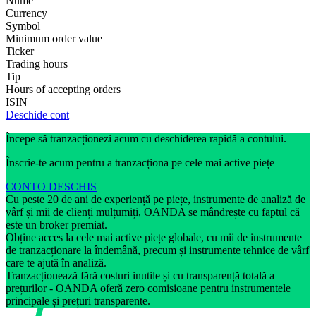
Nume
Currency
Symbol
Minimum order value
Ticker
Trading hours
Tip
Hours of accepting orders
ISIN
Deschide cont
Începe să tranzacționezi acum cu deschiderea rapidă a contului.
Înscrie-te acum pentru a tranzacționa pe cele mai active piețe
CONTO DESCHIS
Cu peste 20 de ani de experiență pe piețe, instrumente de analiză de
vârf și mii de clienți mulțumiți, OANDA se mândrește cu faptul că
este un broker premiat.
Obține acces la cele mai active piețe globale, cu mii de instrumente
de tranzacționare la îndemână, precum și instrumente tehnice de vârf
care te ajută în analiză.
Tranzacționează fără costuri inutile și cu transparență totală a
prețurilor - OANDA oferă zero comisioane pentru instrumentele
principale și prețuri transparente.