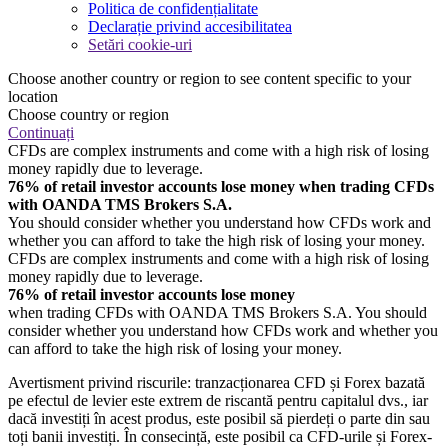
Politica de confidențialitate
Declarație privind accesibilitatea
Setări cookie-uri
Choose another country or region to see content specific to your
location
Choose country or region
Continuați
CFDs are complex instruments and come with a high risk of losing
money rapidly due to leverage.
76% of retail investor accounts lose money when trading CFDs
with OANDA TMS Brokers S.A.
You should consider whether you understand how CFDs work and
whether you can afford to take the high risk of losing your money.
CFDs are complex instruments and come with a high risk of losing
money rapidly due to leverage.
76% of retail investor accounts lose money
when trading CFDs with OANDA TMS Brokers S.A. You should
consider whether you understand how CFDs work and whether you
can afford to take the high risk of losing your money.
Avertisment privind riscurile: tranzacționarea CFD și Forex bazată
pe efectul de levier este extrem de riscantă pentru capitalul dvs., iar
dacă investiți în acest produs, este posibil să pierdeți o parte din sau
toți banii investiți. În consecință, este posibil ca CFD-urile și Forex-