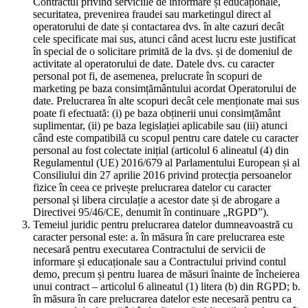
Contractul privind serviciile de informare și educaționale,
securitatea, prevenirea fraudei sau marketingul direct al
operatorului de date și contactarea dvs. în alte cazuri decât
cele specificate mai sus, atunci când acest lucru este justificat
în special de o solicitare primită de la dvs. și de domeniul de
activitate al operatorului de date. Datele dvs. cu caracter
personal pot fi, de asemenea, prelucrate în scopuri de
marketing pe baza consimțământului acordat Operatorului de
date. Prelucrarea în alte scopuri decât cele menționate mai sus
poate fi efectuată: (i) pe baza obținerii unui consimțământ
suplimentar, (ii) pe baza legislației aplicabile sau (iii) atunci
când este compatibilă cu scopul pentru care datele cu caracter
personal au fost colectate inițial (articolul 6 alineatul (4) din
Regulamentul (UE) 2016/679 al Parlamentului European și al
Consiliului din 27 aprilie 2016 privind protecția persoanelor
fizice în ceea ce privește prelucrarea datelor cu caracter
personal și libera circulație a acestor date și de abrogare a
Directivei 95/46/CE, denumit în continuare „RGPD”).
Temeiul juridic pentru prelucrarea datelor dumneavoastră cu
caracter personal este: a. în măsura în care prelucrarea este
necesară pentru executarea Contractului de servicii de
informare și educaționale sau a Contractului privind contul
demo, precum și pentru luarea de măsuri înainte de încheierea
unui contract – articolul 6 alineatul (1) litera (b) din RGPD; b.
în măsura în care prelucrarea datelor este necesară pentru ca