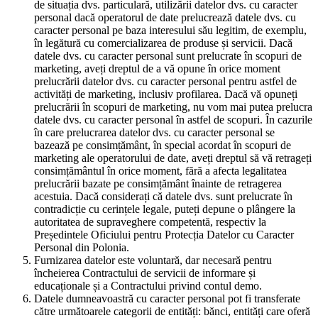
de situația dvs. particulară, utilizării datelor dvs. cu caracter
personal dacă operatorul de date prelucrează datele dvs. cu
caracter personal pe baza interesului său legitim, de exemplu,
în legătură cu comercializarea de produse și servicii. Dacă
datele dvs. cu caracter personal sunt prelucrate în scopuri de
marketing, aveți dreptul de a vă opune în orice moment
prelucrării datelor dvs. cu caracter personal pentru astfel de
activități de marketing, inclusiv profilarea. Dacă vă opuneți
prelucrării în scopuri de marketing, nu vom mai putea prelucra
datele dvs. cu caracter personal în astfel de scopuri. În cazurile
în care prelucrarea datelor dvs. cu caracter personal se
bazează pe consimțământ, în special acordat în scopuri de
marketing ale operatorului de date, aveți dreptul să vă retrageți
consimțământul în orice moment, fără a afecta legalitatea
prelucrării bazate pe consimțământ înainte de retragerea
acestuia. Dacă considerați că datele dvs. sunt prelucrate în
contradicție cu cerințele legale, puteți depune o plângere la
autoritatea de supraveghere competentă, respectiv la
Președintele Oficiului pentru Protecția Datelor cu Caracter
Personal din Polonia.
Furnizarea datelor este voluntară, dar necesară pentru
încheierea Contractului de servicii de informare și
educaționale și a Contractului privind contul demo.
Datele dumneavoastră cu caracter personal pot fi transferate
către următoarele categorii de entități: bănci, entități care oferă