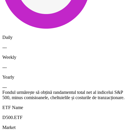
Daily
---
Weekly
---
Yearly
---
Fondul urmărește să obțină randamentul total net al indicelui S&P
500, minus comisioanele, cheltuielile și costurile de tranzacționare.
ETF Name
D500.ETF
Market