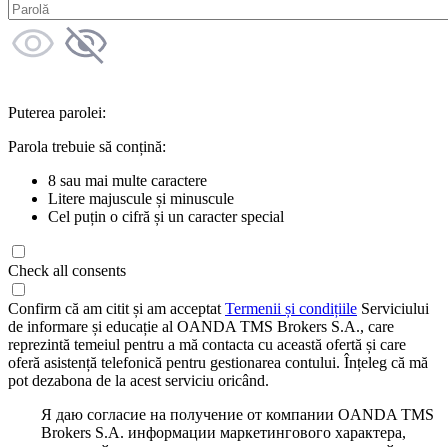
Puterea parolei:
Parola trebuie să conțină:
8 sau mai multe caractere
Litere majuscule și minuscule
Cel puțin o cifră și un caracter special
Check all consents
Confirm că am citit și am acceptat
Termenii și condițiile
Serviciului
de informare și educație al OANDA TMS Brokers S.A., care
reprezintă temeiul pentru a mă contacta cu această ofertă și care
oferă asistență telefonică pentru gestionarea contului. Înțeleg că mă
pot dezabona de la acest serviciu oricând.
Я даю согласие на получение от компании OANDA TMS
Brokers S.A. информации маркетингового характера,