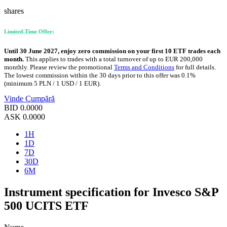
shares
Limited-Time Offer:
Until 30 June 2027, enjoy zero commission on your first 10 ETF trades each
month.
This applies to trades with a total turnover of up to EUR 200,000
monthly. Please review the promotional
Terms and Conditions
for full details.
The lowest commission within the 30 days prior to this offer was 0.1%
(minimum 5 PLN / 1 USD / 1 EUR).
Vinde
Cumpără
BID
0.0000
ASK
0.0000
1H
1D
7D
30D
6M
Instrument specification for Invesco S&P
500 UCITS ETF