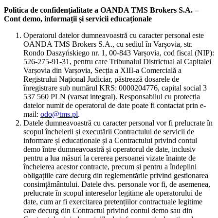
Politica de confidențialitate a OANDA TMS Brokers S.A. –
Cont demo, informații și servicii educaționale
Operatorul datelor dumneavoastră cu caracter personal este
OANDA TMS Brokers S.A., cu sediul în Varșovia, str.
Rondo Daszyńskiego nr. 1, 00-843 Varșovia, cod fiscal (NIP):
526-275-91-31, pentru care Tribunalul Districtual al Capitalei
Varșovia din Varșovia, Secția a XIII-a Comercială a
Registrului Național Judiciar, păstrează dosarele de
înregistrare sub numărul KRS: 0000204776, capital social 3
537 560 PLN (varsat integral). Responsabilul cu protecția
datelor numit de operatorul de date poate fi contactat prin e-
mail:
odo@tms.pl
.
Datele dumneavoastră cu caracter personal vor fi prelucrate în
scopul încheierii și executării Contractului de servicii de
informare și educaționale și a Contractului privind contul
demo între dumneavoastră și operatorul de date, inclusiv
pentru a lua măsuri la cererea persoanei vizate înainte de
încheierea acestor contracte, precum și pentru a îndeplini
obligațiile care decurg din reglementările privind gestionarea
consimțământului. Datele dvs. personale vor fi, de asemenea,
prelucrate în scopul intereselor legitime ale operatorului de
date, cum ar fi exercitarea pretențiilor contractuale legitime
care decurg din Contractul privind contul demo sau din