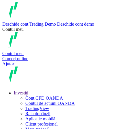
Deschide cont
Trading
Demo
Deschide cont demo
Contul meu
Contul meu
Comerț online
Ajutor
Investiți
Cont CFD OANDA
Contul de acțiuni OANDA
TradingView
Rata dobânzii
Aplicație mobilă
Client profesional