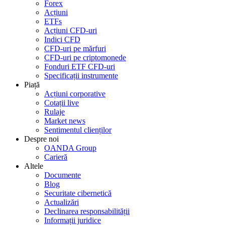
Forex
Acțiuni
ETFs
Acțiuni CFD-uri
Indici CFD
CFD-uri pe mărfuri
CFD-uri pe criptomonede
Fonduri ETF CFD-uri
Specificații instrumente
Piață
Acțiuni corporative
Cotații live
Rulaje
Market news
Sentimentul clienților
Despre noi
OANDA Group
Carieră
Altele
Documente
Blog
Securitate cibernetică
Actualizări
Declinarea responsabilității
Informații juridice