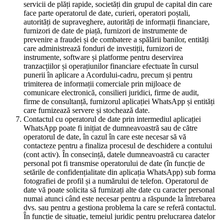
servicii de plăți rapide, societăți din grupul de capital din care
face parte operatorul de date, curieri, operatori poștali,
autorități de supraveghere, autorități de informații financiare,
furnizori de date de piață, furnizori de instrumente de
prevenire a fraudei și de combatere a spălării banilor, entități
care administrează fonduri de investiții, furnizori de
instrumente, software și platforme pentru deservirea
tranzacțiilor și operațiunilor financiare efectuate în cursul
punerii în aplicare a Acordului-cadru, precum și pentru
trimiterea de informații comerciale prin mijloace de
comunicare electronică, consilieri juridici, firme de audit,
firme de consultanță, furnizorul aplicației WhatsApp și entități
care furnizează servere și stochează date.
Contactul cu operatorul de date prin intermediul aplicației
WhatsApp poate fi inițiat de dumneavoastră sau de către
operatorul de date, în cazul în care este necesar să vă
contacteze pentru a finaliza procesul de deschidere a contului
(cont activ). În consecință, datele dumneavoastră cu caracter
personal pot fi transmise operatorului de date (în funcție de
setările de confidențialitate din aplicația WhatsApp) sub forma
fotografiei de profil și a numărului de telefon. Operatorul de
date vă poate solicita să furnizați alte date cu caracter personal
numai atunci când este necesar pentru a răspunde la întrebarea
dvs. sau pentru a gestiona problema la care se referă contactul.
În funcție de situație, temeiul juridic pentru prelucrarea datelor