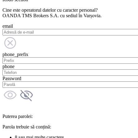
Cine este operatorul datelor cu caracter personal?
OANDA TMS Brokers S.A. cu sediul în Varșovia.
email
phone_prefix
phone
Password
Puterea parolei:
Parola trebuie să conțină:
8 sau mai multe caractere