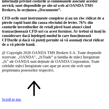
informații privind costurile și comisioanele asociate acestor
servicii, sunt disponibile pe site-ul web al OANDA TMS
Brokers, în secțiunea „Documente”.
CFD-urile sunt instrumente complexe și au un risc ridicat de a
pierde rapid bani din cauza efectului de levier. 76% din
conturile investitorilor de retail pierd bani atunci când
tranzacționează CFD-uri cu acest furnizor. Ar trebui să luați în
considerare dacă înțelegeți modul în care funcționează
CFDurile și dacă vă puteți permite să vă asumați riscul ridicat
de a vă pierde banii.
@ Copyright 2026 OANDA TMS Brokers S.A. Toate drepturile
rezervate. „OANDA”, „fxTrade” și familia de mărci înregistrate
„fx” ale OANDA sunt deținute de OANDA Corporation. Toate
celelalte mărci înregistrate care apar pe acest site web sunt
proprietatea posesorilor respectivi.
Scroll to top