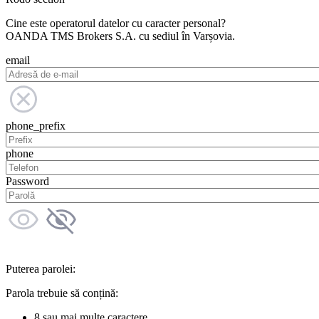
Cine este operatorul datelor cu caracter personal?
OANDA TMS Brokers S.A. cu sediul în Varșovia.
email
phone_prefix
phone
Password
Puterea parolei:
Parola trebuie să conțină:
8 sau mai multe caractere