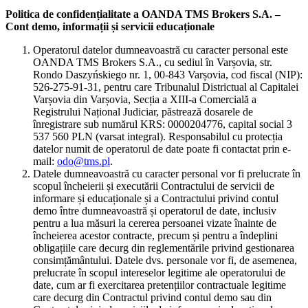
Politica de confidențialitate a OANDA TMS Brokers S.A. –
Cont demo, informații și servicii educaționale
Operatorul datelor dumneavoastră cu caracter personal este
OANDA TMS Brokers S.A., cu sediul în Varșovia, str.
Rondo Daszyńskiego nr. 1, 00-843 Varșovia, cod fiscal (NIP):
526-275-91-31, pentru care Tribunalul Districtual al Capitalei
Varșovia din Varșovia, Secția a XIII-a Comercială a
Registrului Național Judiciar, păstrează dosarele de
înregistrare sub numărul KRS: 0000204776, capital social 3
537 560 PLN (varsat integral). Responsabilul cu protecția
datelor numit de operatorul de date poate fi contactat prin e-
mail:
odo@tms.pl
.
Datele dumneavoastră cu caracter personal vor fi prelucrate în
scopul încheierii și executării Contractului de servicii de
informare și educaționale și a Contractului privind contul
demo între dumneavoastră și operatorul de date, inclusiv
pentru a lua măsuri la cererea persoanei vizate înainte de
încheierea acestor contracte, precum și pentru a îndeplini
obligațiile care decurg din reglementările privind gestionarea
consimțământului. Datele dvs. personale vor fi, de asemenea,
prelucrate în scopul intereselor legitime ale operatorului de
date, cum ar fi exercitarea pretențiilor contractuale legitime
care decurg din Contractul privind contul demo sau din