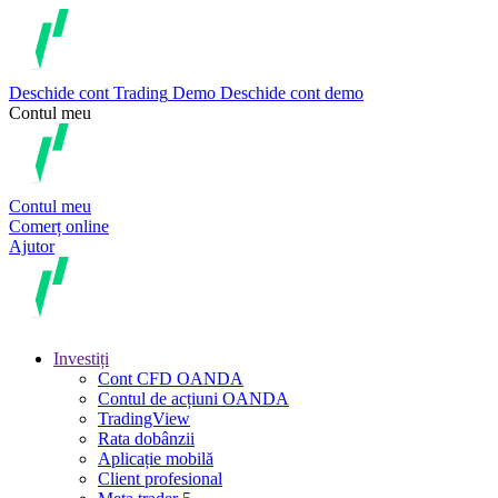
Deschide cont
Trading
Demo
Deschide cont demo
Contul meu
Contul meu
Comerț online
Ajutor
Investiți
Cont CFD OANDA
Contul de acțiuni OANDA
TradingView
Rata dobânzii
Aplicație mobilă
Client profesional