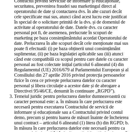
Contractul privind serviciile de informare și educaționale,
securitatea, prevenirea fraudei sau marketingul direct al
operatorului de date și contactarea dvs. în alte cazuri decât
cele specificate mai sus, atunci când acest lucru este justificat
în special de o solicitare primită de la dvs. și de domeniul de
activitate al operatorului de date. Datele dvs. cu caracter
personal pot fi, de asemenea, prelucrate în scopuri de
marketing pe baza consimțământului acordat Operatorului de
date. Prelucrarea în alte scopuri decât cele menționate mai sus
poate fi efectuată: (i) pe baza obținerii unui consimțământ
suplimentar, (ii) pe baza legislației aplicabile sau (iii) atunci
când este compatibilă cu scopul pentru care datele cu caracter
personal au fost colectate inițial (articolul 6 alineatul (4) din
Regulamentul (UE) 2016/679 al Parlamentului European și al
Consiliului din 27 aprilie 2016 privind protecția persoanelor
fizice în ceea ce privește prelucrarea datelor cu caracter
personal și libera circulație a acestor date și de abrogare a
Directivei 95/46/CE, denumit în continuare „RGPD”).
Temeiul juridic pentru prelucrarea datelor dumneavoastră cu
caracter personal este: a. în măsura în care prelucrarea este
necesară pentru executarea Contractului de servicii de
informare și educaționale sau a Contractului privind contul
demo, precum și pentru luarea de măsuri înainte de încheierea
unui contract – articolul 6 alineatul (1) litera (b) din RGPD; b.
în măsura în care prelucrarea datelor este necesară pentru ca