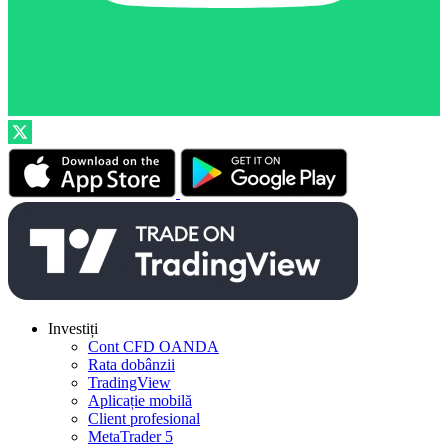
Investiți
Cont CFD OANDA
Rata dobânzii
TradingView
Aplicație mobilă
Client profesional
MetaTrader 5