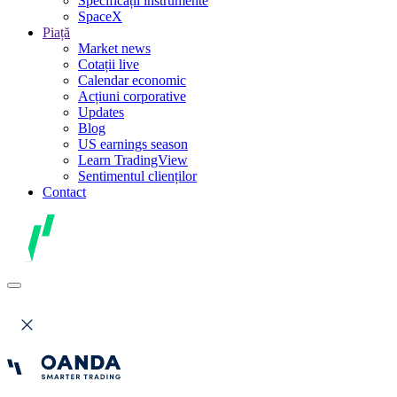
Specificații instrumente
SpaceX
Piață
Market news
Cotații live
Calendar economic
Acțiuni corporative
Updates
Blog
US earnings season
Learn TradingView
Sentimentul clienților
Contact