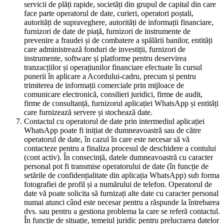
servicii de plăți rapide, societăți din grupul de capital din care
face parte operatorul de date, curieri, operatori poștali,
autorități de supraveghere, autorități de informații financiare,
furnizori de date de piață, furnizori de instrumente de
prevenire a fraudei și de combatere a spălării banilor, entități
care administrează fonduri de investiții, furnizori de
instrumente, software și platforme pentru deservirea
tranzacțiilor și operațiunilor financiare efectuate în cursul
punerii în aplicare a Acordului-cadru, precum și pentru
trimiterea de informații comerciale prin mijloace de
comunicare electronică, consilieri juridici, firme de audit,
firme de consultanță, furnizorul aplicației WhatsApp și entități
care furnizează servere și stochează date.
Contactul cu operatorul de date prin intermediul aplicației
WhatsApp poate fi inițiat de dumneavoastră sau de către
operatorul de date, în cazul în care este necesar să vă
contacteze pentru a finaliza procesul de deschidere a contului
(cont activ). În consecință, datele dumneavoastră cu caracter
personal pot fi transmise operatorului de date (în funcție de
setările de confidențialitate din aplicația WhatsApp) sub forma
fotografiei de profil și a numărului de telefon. Operatorul de
date vă poate solicita să furnizați alte date cu caracter personal
numai atunci când este necesar pentru a răspunde la întrebarea
dvs. sau pentru a gestiona problema la care se referă contactul.
În funcție de situație, temeiul juridic pentru prelucrarea datelor