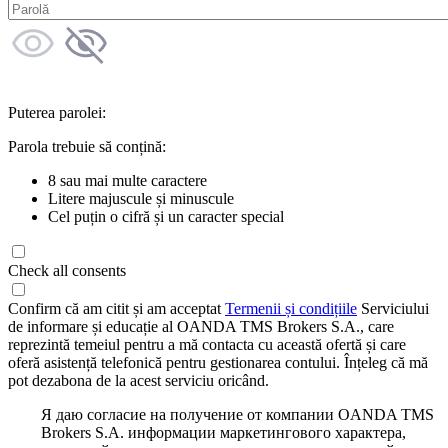
Puterea parolei:
Parola trebuie să conțină:
8 sau mai multe caractere
Litere majuscule și minuscule
Cel puțin o cifră și un caracter special
Check all consents
Confirm că am citit și am acceptat
Termenii și condițiile
Serviciului
de informare și educație al OANDA TMS Brokers S.A., care
reprezintă temeiul pentru a mă contacta cu această ofertă și care
oferă asistență telefonică pentru gestionarea contului. Înțeleg că mă
pot dezabona de la acest serviciu oricând.
Я даю согласие на получение от компании OANDA TMS
Brokers S.A. информации маркетингового характера,