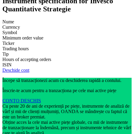
Instrument specification for Invesco
Quantitative Strategie
Nume
Currency
Symbol
Minimum order value
Ticker
Trading hours
Tip
Hours of accepting orders
ISIN
Deschide cont
Începe să tranzacționezi acum cu deschiderea rapidă a contului.
Înscrie-te acum pentru a tranzacționa pe cele mai active piețe
CONTO DESCHIS
Cu peste 20 de ani de experiență pe piețe, instrumente de analiză de
vârf și mii de clienți mulțumiți, OANDA se mândrește cu faptul că
este un broker premiat.
Obține acces la cele mai active piețe globale, cu mii de instrumente
de tranzacționare la îndemână, precum și instrumente tehnice de vârf
care te ajută în analiză.