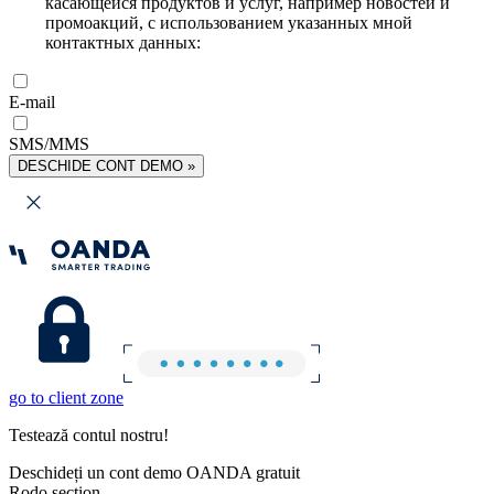
касающейся продуктов и услуг, например новостей и
промоакций, с использованием указанных мной
контактных данных:
E-mail
SMS/MMS
DESCHIDE CONT DEMO »
go to client zone
Testează contul nostru!
Deschideți un cont demo OANDA gratuit
Rodo section