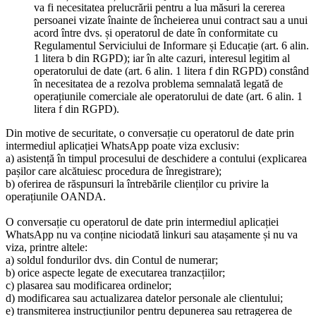
va fi necesitatea prelucrării pentru a lua măsuri la cererea
persoanei vizate înainte de încheierea unui contract sau a unui
acord între dvs. și operatorul de date în conformitate cu
Regulamentul Serviciului de Informare și Educație (art. 6 alin.
1 litera b din RGPD); iar în alte cazuri, interesul legitim al
operatorului de date (art. 6 alin. 1 litera f din RGPD) constând
în necesitatea de a rezolva problema semnalată legată de
operațiunile comerciale ale operatorului de date (art. 6 alin. 1
litera f din RGPD).
Din motive de securitate, o conversație cu operatorul de date prin
intermediul aplicației WhatsApp poate viza exclusiv:
a) asistență în timpul procesului de deschidere a contului (explicarea
pașilor care alcătuiesc procedura de înregistrare);
b) oferirea de răspunsuri la întrebările clienților cu privire la
operațiunile OANDA.
O conversație cu operatorul de date prin intermediul aplicației
WhatsApp nu va conține niciodată linkuri sau atașamente și nu va
viza, printre altele:
a) soldul fondurilor dvs. din Contul de numerar;
b) orice aspecte legate de executarea tranzacțiilor;
c) plasarea sau modificarea ordinelor;
d) modificarea sau actualizarea datelor personale ale clientului;
e) transmiterea instrucțiunilor pentru depunerea sau retragerea de