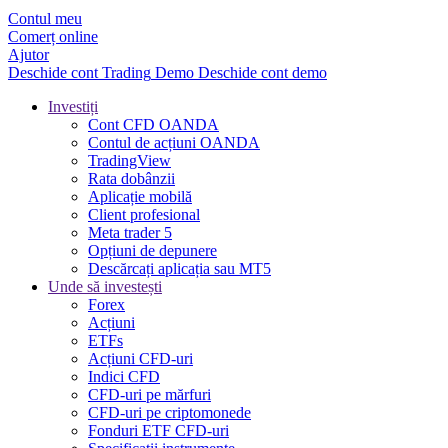
Contul meu
Comerț online
Ajutor
Deschide cont
Trading
Demo
Deschide cont demo
Investiți
Cont CFD OANDA
Contul de acțiuni OANDA
TradingView
Rata dobânzii
Aplicație mobilă
Client profesional
Meta trader 5
Opțiuni de depunere
Descărcați aplicația sau MT5
Unde să investești
Forex
Acțiuni
ETFs
Acțiuni CFD-uri
Indici CFD
CFD-uri pe mărfuri
CFD-uri pe criptomonede
Fonduri ETF CFD-uri