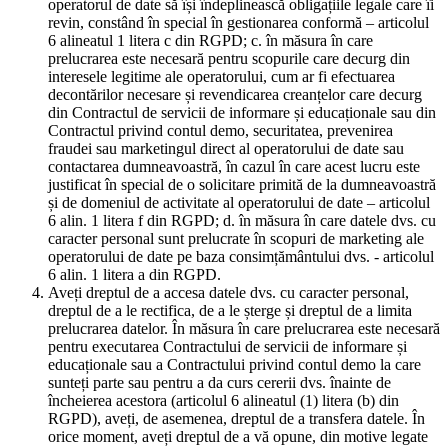
operatorul de date să își îndeplinească obligațiile legale care îi
revin, constând în special în gestionarea conformă – articolul
6 alineatul 1 litera c din RGPD; c. în măsura în care
prelucrarea este necesară pentru scopurile care decurg din
interesele legitime ale operatorului, cum ar fi efectuarea
decontărilor necesare și revendicarea creanțelor care decurg
din Contractul de servicii de informare și educaționale sau din
Contractul privind contul demo, securitatea, prevenirea
fraudei sau marketingul direct al operatorului de date sau
contactarea dumneavoastră, în cazul în care acest lucru este
justificat în special de o solicitare primită de la dumneavoastră
și de domeniul de activitate al operatorului de date – articolul
6 alin. 1 litera f din RGPD; d. în măsura în care datele dvs. cu
caracter personal sunt prelucrate în scopuri de marketing ale
operatorului de date pe baza consimțământului dvs. - articolul
6 alin. 1 litera a din RGPD.
Aveți dreptul de a accesa datele dvs. cu caracter personal,
dreptul de a le rectifica, de a le șterge și dreptul de a limita
prelucrarea datelor. În măsura în care prelucrarea este necesară
pentru executarea Contractului de servicii de informare și
educaționale sau a Contractului privind contul demo la care
sunteți parte sau pentru a da curs cererii dvs. înainte de
încheierea acestora (articolul 6 alineatul (1) litera (b) din
RGPD), aveți, de asemenea, dreptul de a transfera datele. În
orice moment, aveți dreptul de a vă opune, din motive legate