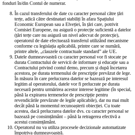
fonduri în/din Contul de numerar.
În cazul transferului de date cu caracter personal către țări
terțe, adică către destinatari stabiliți în afara Spațiului
Economic European sau a Elveției, în țări care, potrivit
Comisiei Europene, nu asigură o protecție suficientă a datelor
(țări terțe care nu asigură un nivel adecvat de protecție),
operatorul de date efectuează transferul utilizând mecanisme
conforme cu legislația aplicabilă, printre care se numără,
printre altele, „clauzele contractuale standard” ale UE.
Datele dumneavoastră cu caracter personal vor fi stocate pe
durata Contractului de servicii de informare și educație sau a
Contractului privind contul demo, precum și după încetarea
acestora, pe durata termenului de prescripție prevăzut de lege.
În măsura în care prelucrarea datelor se bazează pe interesul
legitim al operatorului, datele vor fi prelucrate pe durata
necesară pentru urmărirea acestor interese legitime (în special,
până la expirarea termenelor de prescripție pentru
revendicările prevăzute de legile aplicabile), dar nu mai mult
decât până la momentul recunoașterii obiecției. Cu toate
acestea, dacă prelucrarea datelor dvs. cu caracter personal se
bazează pe consimțământ – până la retragerea efectivă a
acestui consimțământ.
Operatorul nu va utiliza procesele decizionale automatizate
împotriva dumneavoastră.