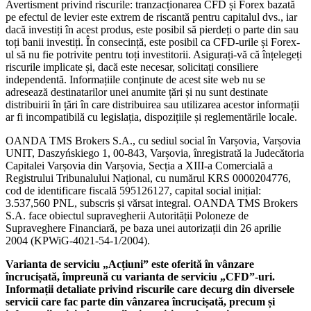
Avertisment privind riscurile: tranzacționarea CFD și Forex bazată
pe efectul de levier este extrem de riscantă pentru capitalul dvs., iar
dacă investiți în acest produs, este posibil să pierdeți o parte din sau
toți banii investiți. În consecință, este posibil ca CFD-urile și Forex-
ul să nu fie potrivite pentru toți investitorii. Asigurați-vă că înțelegeți
riscurile implicate și, dacă este necesar, solicitați consiliere
independentă. Informațiile conținute de acest site web nu se
adresează destinatarilor unei anumite țări și nu sunt destinate
distribuirii în țări în care distribuirea sau utilizarea acestor informații
ar fi incompatibilă cu legislația, dispozițiile și reglementările locale.
OANDA TMS Brokers S.A., cu sediul social în Varșovia, Varșovia
UNIT, Daszyńskiego 1, 00-843, Varșovia, înregistrată la Judecătoria
Capitalei Varșovia din Varșovia, Secția a XIII-a Comercială a
Registrului Tribunalului Național, cu numărul KRS 0000204776,
cod de identificare fiscală 595126127, capital social inițial:
3.537,560 PNL, subscris și vărsat integral. OANDA TMS Brokers
S.A. face obiectul supravegherii Autorității Poloneze de
Supraveghere Financiară, pe baza unei autorizații din 26 aprilie
2004 (KPWiG-4021-54-1/2004).
Varianta de serviciu „Acțiuni” este oferită în vânzare
încrucișată, împreună cu varianta de serviciu „CFD”-uri.
Informații detaliate privind riscurile care decurg din diversele
servicii care fac parte din vânzarea încrucișată, precum și