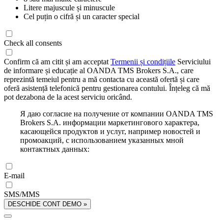
Litere majuscule și minuscule
Cel puțin o cifră și un caracter special
Check all consents
Confirm că am citit și am acceptat
Termenii și condițiile
Serviciului
de informare și educație al OANDA TMS Brokers S.A., care
reprezintă temeiul pentru a mă contacta cu această ofertă și care
oferă asistență telefonică pentru gestionarea contului. Înțeleg că mă
pot dezabona de la acest serviciu oricând.
Я даю согласие на получение от компании OANDA TMS
Brokers S.A. информации маркетингового характера,
касающейся продуктов и услуг, например новостей и
промоакций, с использованием указанных мной
контактных данных:
E-mail
SMS/MMS
DESCHIDE CONT DEMO »