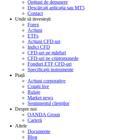
Opțiuni de depunere
Descărcați aplicația sau MT5
Contact
Unde să investești
Forex
Acțiuni
ETFs
Acțiuni CFD-uri
Indici CFD
CFD-uri pe mărfuri
CFD-uri pe criptomonede
Fonduri ETF CFD-uri
Specificații instrumente
Piață
Acțiuni corporative
Cotații live
Rulaje
Market news
Sentimentul clienților
Despre noi
OANDA Group
Carieră
Altele
Documente
Blog