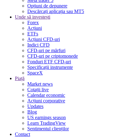
Meta trader 5
Opțiuni de depunere
Descărcați aplicația sau MT5
Unde să investești
Forex
Acțiuni
ETFs
Acțiuni CFD-uri
Indici CFD
CFD-uri pe mărfuri
CFD-uri pe criptomonede
Fonduri ETF CFD-uri
Specificații instrumente
SpaceX
Piață
Market news
Cotații live
Calendar economic
Acțiuni corporative
Updates
Blog
US earnings season
Learn TradingView
Sentimentul clienților
Contact