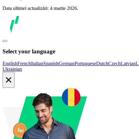
Data ultimei actualizări: 4 martie 2026.
Select your language
English
French
Italian
Spanish
German
Portuguese
Dutch
Czech
Latvian
L
Ukrainian
×