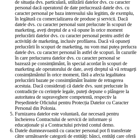
de situația dvs. particulară, utilizării datelor dvs. cu caracter
personal dacă operatorul de date prelucrează datele dvs. cu
caracter personal pe baza interesului său legitim, de exemplu,
în legătură cu comercializarea de produse și servicii. Dacă
datele dvs. cu caracter personal sunt prelucrate în scopuri de
marketing, aveți dreptul de a vă opune în orice moment
prelucrării datelor dvs. cu caracter personal pentru astfel de
activități de marketing, inclusiv profilarea. Dacă vă opuneți
prelucrării în scopuri de marketing, nu vom mai putea prelucra
datele dvs. cu caracter personal în astfel de scopuri. În cazurile
în care prelucrarea datelor dvs. cu caracter personal se
bazează pe consimțământ, în special acordat în scopuri de
marketing ale operatorului de date, aveți dreptul să vă retrageți
consimțământul în orice moment, fără a afecta legalitatea
prelucrării bazate pe consimțământ înainte de retragerea
acestuia. Dacă considerați că datele dvs. sunt prelucrate în
contradicție cu cerințele legale, puteți depune o plângere la
autoritatea de supraveghere competentă, respectiv la
Președintele Oficiului pentru Protecția Datelor cu Caracter
Personal din Polonia.
Furnizarea datelor este voluntară, dar necesară pentru
încheierea Contractului de servicii de informare și
educaționale și a Contractului privind contul demo.
Datele dumneavoastră cu caracter personal pot fi transferate
către următoarele categorii de entități: bănci, entități care oferă