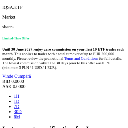
IQSA.ETF
Market
shares
Limited-Time Offer:
Until 30 June 2027, enjoy zero commission on your first 10 ETF trades each
month.
This applies to trades with a total turnover of up to EUR 200,000
monthly. Please review the promotional
Terms and Conditions
for full details.
The lowest commission within the 30 days prior to this offer was 0.1%
(minimum 5 PLN / 1 USD / 1 EUR).
Vinde
Cumpără
BID
0.0000
ASK
0.0000
1H
1D
7D
30D
6M