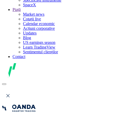
Specificații instrumente
SpaceX
Piață
Market news
Cotații live
Calendar economic
Acțiuni corporative
Updates
Blog
US earnings season
Learn TradingView
Sentimentul clienților
Contact