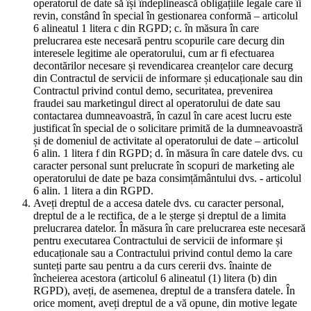
operatorul de date să își îndeplinească obligațiile legale care îi
revin, constând în special în gestionarea conformă – articolul
6 alineatul 1 litera c din RGPD; c. în măsura în care
prelucrarea este necesară pentru scopurile care decurg din
interesele legitime ale operatorului, cum ar fi efectuarea
decontărilor necesare și revendicarea creanțelor care decurg
din Contractul de servicii de informare și educaționale sau din
Contractul privind contul demo, securitatea, prevenirea
fraudei sau marketingul direct al operatorului de date sau
contactarea dumneavoastră, în cazul în care acest lucru este
justificat în special de o solicitare primită de la dumneavoastră
și de domeniul de activitate al operatorului de date – articolul
6 alin. 1 litera f din RGPD; d. în măsura în care datele dvs. cu
caracter personal sunt prelucrate în scopuri de marketing ale
operatorului de date pe baza consimțământului dvs. - articolul
6 alin. 1 litera a din RGPD.
Aveți dreptul de a accesa datele dvs. cu caracter personal,
dreptul de a le rectifica, de a le șterge și dreptul de a limita
prelucrarea datelor. În măsura în care prelucrarea este necesară
pentru executarea Contractului de servicii de informare și
educaționale sau a Contractului privind contul demo la care
sunteți parte sau pentru a da curs cererii dvs. înainte de
încheierea acestora (articolul 6 alineatul (1) litera (b) din
RGPD), aveți, de asemenea, dreptul de a transfera datele. În
orice moment, aveți dreptul de a vă opune, din motive legate