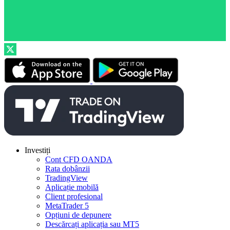
Investiți
Cont CFD OANDA
Rata dobânzii
TradingView
Aplicație mobilă
Client profesional
MetaTrader 5
Opțiuni de depunere
Descărcați aplicația sau MT5