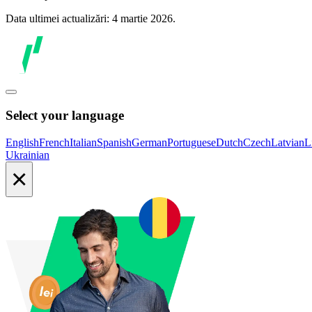
Data ultimei actualizări: 4 martie 2026.
Select your language
English
French
Italian
Spanish
German
Portuguese
Dutch
Czech
Latvian
L
Ukrainian
×