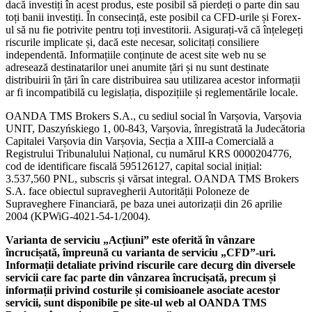
dacă investiți în acest produs, este posibil să pierdeți o parte din sau
toți banii investiți. În consecință, este posibil ca CFD-urile și Forex-
ul să nu fie potrivite pentru toți investitorii. Asigurați-vă că înțelegeți
riscurile implicate și, dacă este necesar, solicitați consiliere
independentă. Informațiile conținute de acest site web nu se
adresează destinatarilor unei anumite țări și nu sunt destinate
distribuirii în țări în care distribuirea sau utilizarea acestor informații
ar fi incompatibilă cu legislația, dispozițiile și reglementările locale.
OANDA TMS Brokers S.A., cu sediul social în Varșovia, Varșovia
UNIT, Daszyńskiego 1, 00-843, Varșovia, înregistrată la Judecătoria
Capitalei Varșovia din Varșovia, Secția a XIII-a Comercială a
Registrului Tribunalului Național, cu numărul KRS 0000204776,
cod de identificare fiscală 595126127, capital social inițial:
3.537,560 PNL, subscris și vărsat integral. OANDA TMS Brokers
S.A. face obiectul supravegherii Autorității Poloneze de
Supraveghere Financiară, pe baza unei autorizații din 26 aprilie
2004 (KPWiG-4021-54-1/2004).
Varianta de serviciu „Acțiuni” este oferită în vânzare
încrucișată, împreună cu varianta de serviciu „CFD”-uri.
Informații detaliate privind riscurile care decurg din diversele
servicii care fac parte din vânzarea încrucișată, precum și
informații privind costurile și comisioanele asociate acestor
servicii, sunt disponibile pe site-ul web al OANDA TMS