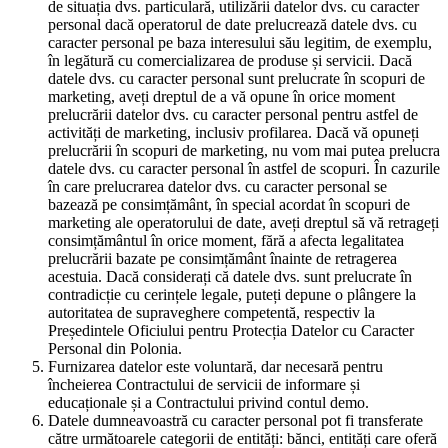
de situația dvs. particulară, utilizării datelor dvs. cu caracter
personal dacă operatorul de date prelucrează datele dvs. cu
caracter personal pe baza interesului său legitim, de exemplu,
în legătură cu comercializarea de produse și servicii. Dacă
datele dvs. cu caracter personal sunt prelucrate în scopuri de
marketing, aveți dreptul de a vă opune în orice moment
prelucrării datelor dvs. cu caracter personal pentru astfel de
activități de marketing, inclusiv profilarea. Dacă vă opuneți
prelucrării în scopuri de marketing, nu vom mai putea prelucra
datele dvs. cu caracter personal în astfel de scopuri. În cazurile
în care prelucrarea datelor dvs. cu caracter personal se
bazează pe consimțământ, în special acordat în scopuri de
marketing ale operatorului de date, aveți dreptul să vă retrageți
consimțământul în orice moment, fără a afecta legalitatea
prelucrării bazate pe consimțământ înainte de retragerea
acestuia. Dacă considerați că datele dvs. sunt prelucrate în
contradicție cu cerințele legale, puteți depune o plângere la
autoritatea de supraveghere competentă, respectiv la
Președintele Oficiului pentru Protecția Datelor cu Caracter
Personal din Polonia.
Furnizarea datelor este voluntară, dar necesară pentru
încheierea Contractului de servicii de informare și
educaționale și a Contractului privind contul demo.
Datele dumneavoastră cu caracter personal pot fi transferate
către următoarele categorii de entități: bănci, entități care oferă