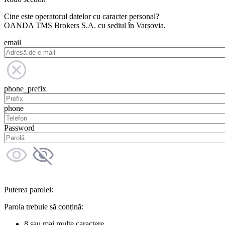
Cine este operatorul datelor cu caracter personal?
OANDA TMS Brokers S.A. cu sediul în Varșovia.
email
phone_prefix
phone
Password
Puterea parolei:
Parola trebuie să conțină:
8 sau mai multe caractere