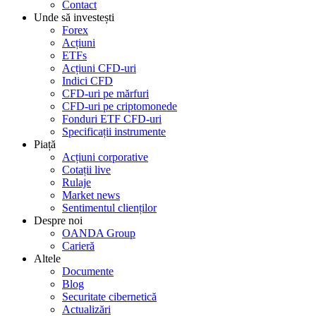
Contact
Unde să investești
Forex
Acțiuni
ETFs
Acțiuni CFD-uri
Indici CFD
CFD-uri pe mărfuri
CFD-uri pe criptomonede
Fonduri ETF CFD-uri
Specificații instrumente
Piață
Acțiuni corporative
Cotații live
Rulaje
Market news
Sentimentul clienților
Despre noi
OANDA Group
Carieră
Altele
Documente
Blog
Securitate cibernetică
Actualizări