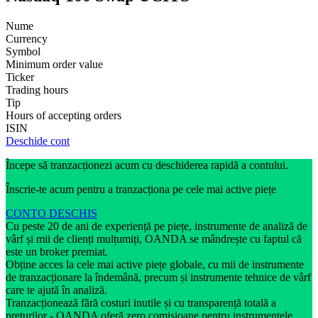
Nume
Currency
Symbol
Minimum order value
Ticker
Trading hours
Tip
Hours of accepting orders
ISIN
Deschide cont
Începe să tranzacționezi acum cu deschiderea rapidă a contului.
Înscrie-te acum pentru a tranzacționa pe cele mai active piețe
CONTO DESCHIS
Cu peste 20 de ani de experiență pe piețe, instrumente de analiză de
vârf și mii de clienți mulțumiți, OANDA se mândrește cu faptul că
este un broker premiat.
Obține acces la cele mai active piețe globale, cu mii de instrumente
de tranzacționare la îndemână, precum și instrumente tehnice de vârf
care te ajută în analiză.
Tranzacționează fără costuri inutile și cu transparență totală a
prețurilor - OANDA oferă zero comisioane pentru instrumentele