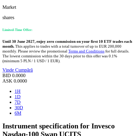
Market
shares
Limited-Time Offer:
Until 30 June 2027, enjoy zero commission on your first 10 ETF trades each
month.
This applies to trades with a total turnover of up to EUR 200,000
monthly. Please review the promotional
Terms and Conditions
for full details.
The lowest commission within the 30 days prior to this offer was 0.1%
(minimum 5 PLN / 1 USD / 1 EUR).
Vinde
Cumpără
BID
0.0000
ASK
0.0000
1H
1D
7D
30D
6M
Instrument specification for Invesco
Nasdaq-100 Swap UCITS