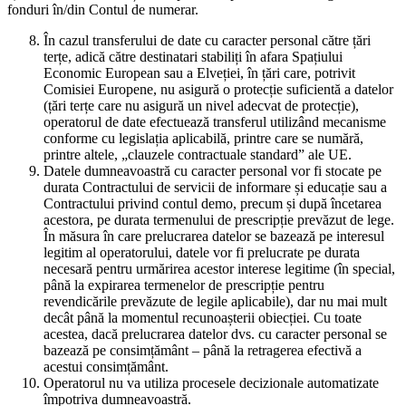
fonduri în/din Contul de numerar.
În cazul transferului de date cu caracter personal către țări
terțe, adică către destinatari stabiliți în afara Spațiului
Economic European sau a Elveției, în țări care, potrivit
Comisiei Europene, nu asigură o protecție suficientă a datelor
(țări terțe care nu asigură un nivel adecvat de protecție),
operatorul de date efectuează transferul utilizând mecanisme
conforme cu legislația aplicabilă, printre care se numără,
printre altele, „clauzele contractuale standard” ale UE.
Datele dumneavoastră cu caracter personal vor fi stocate pe
durata Contractului de servicii de informare și educație sau a
Contractului privind contul demo, precum și după încetarea
acestora, pe durata termenului de prescripție prevăzut de lege.
În măsura în care prelucrarea datelor se bazează pe interesul
legitim al operatorului, datele vor fi prelucrate pe durata
necesară pentru urmărirea acestor interese legitime (în special,
până la expirarea termenelor de prescripție pentru
revendicările prevăzute de legile aplicabile), dar nu mai mult
decât până la momentul recunoașterii obiecției. Cu toate
acestea, dacă prelucrarea datelor dvs. cu caracter personal se
bazează pe consimțământ – până la retragerea efectivă a
acestui consimțământ.
Operatorul nu va utiliza procesele decizionale automatizate
împotriva dumneavoastră.