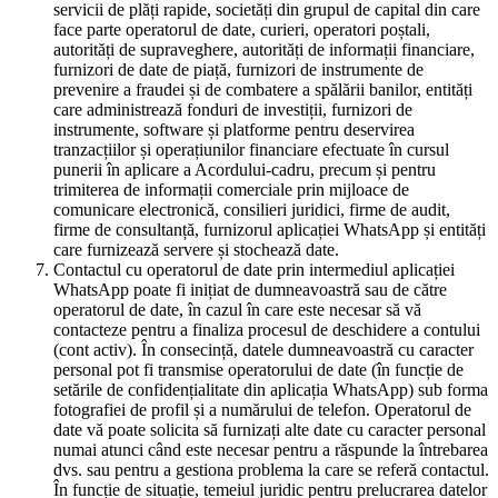
servicii de plăți rapide, societăți din grupul de capital din care
face parte operatorul de date, curieri, operatori poștali,
autorități de supraveghere, autorități de informații financiare,
furnizori de date de piață, furnizori de instrumente de
prevenire a fraudei și de combatere a spălării banilor, entități
care administrează fonduri de investiții, furnizori de
instrumente, software și platforme pentru deservirea
tranzacțiilor și operațiunilor financiare efectuate în cursul
punerii în aplicare a Acordului-cadru, precum și pentru
trimiterea de informații comerciale prin mijloace de
comunicare electronică, consilieri juridici, firme de audit,
firme de consultanță, furnizorul aplicației WhatsApp și entități
care furnizează servere și stochează date.
Contactul cu operatorul de date prin intermediul aplicației
WhatsApp poate fi inițiat de dumneavoastră sau de către
operatorul de date, în cazul în care este necesar să vă
contacteze pentru a finaliza procesul de deschidere a contului
(cont activ). În consecință, datele dumneavoastră cu caracter
personal pot fi transmise operatorului de date (în funcție de
setările de confidențialitate din aplicația WhatsApp) sub forma
fotografiei de profil și a numărului de telefon. Operatorul de
date vă poate solicita să furnizați alte date cu caracter personal
numai atunci când este necesar pentru a răspunde la întrebarea
dvs. sau pentru a gestiona problema la care se referă contactul.
În funcție de situație, temeiul juridic pentru prelucrarea datelor