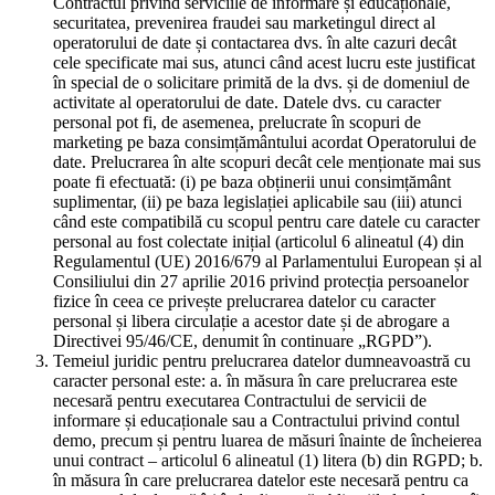
Contractul privind serviciile de informare și educaționale,
securitatea, prevenirea fraudei sau marketingul direct al
operatorului de date și contactarea dvs. în alte cazuri decât
cele specificate mai sus, atunci când acest lucru este justificat
în special de o solicitare primită de la dvs. și de domeniul de
activitate al operatorului de date. Datele dvs. cu caracter
personal pot fi, de asemenea, prelucrate în scopuri de
marketing pe baza consimțământului acordat Operatorului de
date. Prelucrarea în alte scopuri decât cele menționate mai sus
poate fi efectuată: (i) pe baza obținerii unui consimțământ
suplimentar, (ii) pe baza legislației aplicabile sau (iii) atunci
când este compatibilă cu scopul pentru care datele cu caracter
personal au fost colectate inițial (articolul 6 alineatul (4) din
Regulamentul (UE) 2016/679 al Parlamentului European și al
Consiliului din 27 aprilie 2016 privind protecția persoanelor
fizice în ceea ce privește prelucrarea datelor cu caracter
personal și libera circulație a acestor date și de abrogare a
Directivei 95/46/CE, denumit în continuare „RGPD”).
Temeiul juridic pentru prelucrarea datelor dumneavoastră cu
caracter personal este: a. în măsura în care prelucrarea este
necesară pentru executarea Contractului de servicii de
informare și educaționale sau a Contractului privind contul
demo, precum și pentru luarea de măsuri înainte de încheierea
unui contract – articolul 6 alineatul (1) litera (b) din RGPD; b.
în măsura în care prelucrarea datelor este necesară pentru ca