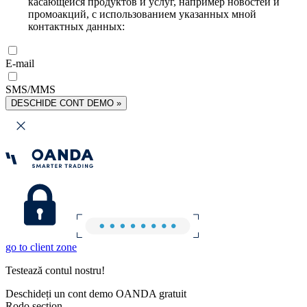
касающейся продуктов и услуг, например новостей и
промоакций, с использованием указанных мной
контактных данных:
E-mail
SMS/MMS
DESCHIDE CONT DEMO »
go to client zone
Testează contul nostru!
Deschideți un cont demo OANDA gratuit
Rodo section