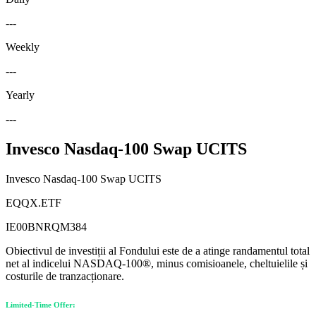
---
Weekly
---
Yearly
---
Invesco Nasdaq-100 Swap UCITS
Invesco Nasdaq-100 Swap UCITS
EQQX.ETF
IE00BNRQM384
Obiectivul de investiții al Fondului este de a atinge randamentul total
net al indicelui NASDAQ-100®, minus comisioanele, cheltuielile și
costurile de tranzacționare.
Limited-Time Offer: