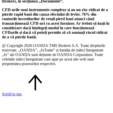
Brokers, în secțiunea „Documente”.
CFD-urile sunt instrumente complexe și au un risc ridicat de a
pierde rapid bani din cauza efectului de levier. 76% din
conturile investitorilor de retail pierd bani atunci când
tranzacționează CFD-uri cu acest furnizor. Ar trebui să luați în
considerare dacă înțelegeți modul în care funcționează
CFDurile și dacă vă puteți permite să vă asumați riscul ridicat
de a vă pierde banii.
@ Copyright 2026 OANDA TMS Brokers S.A. Toate drepturile
rezervate. „OANDA”, „fxTrade” și familia de mărci înregistrate
„fx” ale OANDA sunt deținute de OANDA Corporation. Toate
celelalte mărci înregistrate care apar pe acest site web sunt
proprietatea posesorilor respectivi.
Scroll to top