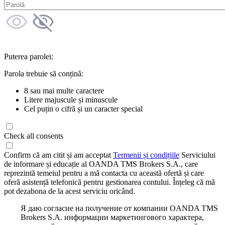
Puterea parolei:
Parola trebuie să conțină:
8 sau mai multe caractere
Litere majuscule și minuscule
Cel puțin o cifră și un caracter special
Check all consents
Confirm că am citit și am acceptat
Termenii și condițiile
Serviciului
de informare și educație al OANDA TMS Brokers S.A., care
reprezintă temeiul pentru a mă contacta cu această ofertă și care
oferă asistență telefonică pentru gestionarea contului. Înțeleg că mă
pot dezabona de la acest serviciu oricând.
Я даю согласие на получение от компании OANDA TMS
Brokers S.A. информации маркетингового характера,