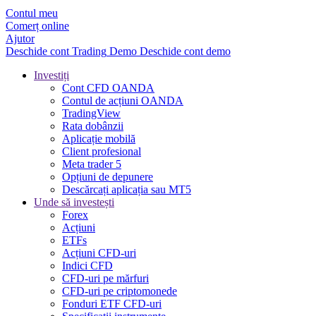
Contul meu
Comerț online
Ajutor
Deschide cont
Trading
Demo
Deschide cont demo
Investiți
Cont CFD OANDA
Contul de acțiuni OANDA
TradingView
Rata dobânzii
Aplicație mobilă
Client profesional
Meta trader 5
Opțiuni de depunere
Descărcați aplicația sau MT5
Unde să investești
Forex
Acțiuni
ETFs
Acțiuni CFD-uri
Indici CFD
CFD-uri pe mărfuri
CFD-uri pe criptomonede
Fonduri ETF CFD-uri