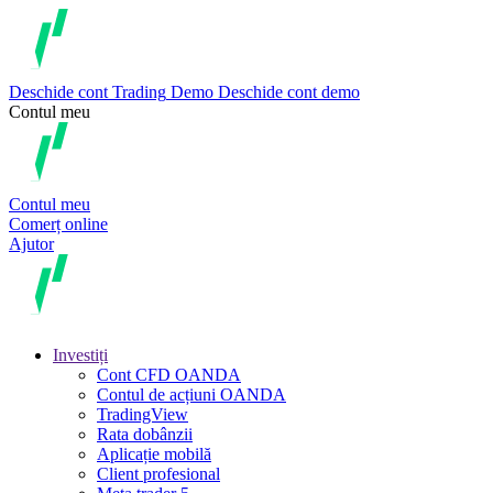
Deschide cont
Trading
Demo
Deschide cont demo
Contul meu
Contul meu
Comerț online
Ajutor
Investiți
Cont CFD OANDA
Contul de acțiuni OANDA
TradingView
Rata dobânzii
Aplicație mobilă
Client profesional