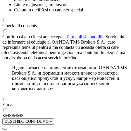
Litere majuscule și minuscule
Cel puțin o cifră și un caracter special
Check all consents
Confirm că am citit și am acceptat
Termenii și condițiile
Serviciului
de informare și educație al OANDA TMS Brokers S.A., care
reprezintă temeiul pentru a mă contacta cu această ofertă și care
oferă asistență telefonică pentru gestionarea contului. Înțeleg că mă
pot dezabona de la acest serviciu oricând.
Я даю согласие на получение от компании OANDA TMS
Brokers S.A. информации маркетингового характера,
касающейся продуктов и услуг, например новостей и
промоакций, с использованием указанных мной
контактных данных:
E-mail
SMS/MMS
DESCHIDE CONT DEMO »