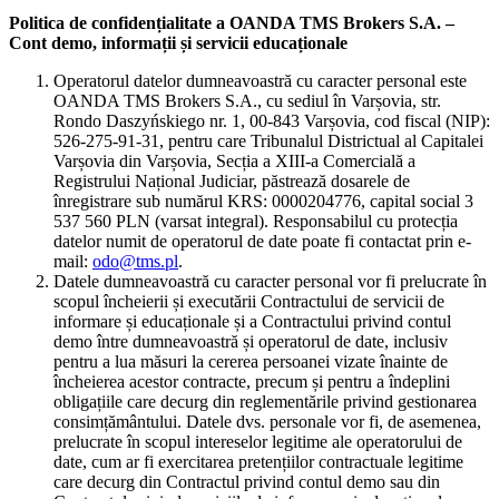
Politica de confidențialitate a OANDA TMS Brokers S.A. –
Cont demo, informații și servicii educaționale
Operatorul datelor dumneavoastră cu caracter personal este
OANDA TMS Brokers S.A., cu sediul în Varșovia, str.
Rondo Daszyńskiego nr. 1, 00-843 Varșovia, cod fiscal (NIP):
526-275-91-31, pentru care Tribunalul Districtual al Capitalei
Varșovia din Varșovia, Secția a XIII-a Comercială a
Registrului Național Judiciar, păstrează dosarele de
înregistrare sub numărul KRS: 0000204776, capital social 3
537 560 PLN (varsat integral). Responsabilul cu protecția
datelor numit de operatorul de date poate fi contactat prin e-
mail:
odo@tms.pl
.
Datele dumneavoastră cu caracter personal vor fi prelucrate în
scopul încheierii și executării Contractului de servicii de
informare și educaționale și a Contractului privind contul
demo între dumneavoastră și operatorul de date, inclusiv
pentru a lua măsuri la cererea persoanei vizate înainte de
încheierea acestor contracte, precum și pentru a îndeplini
obligațiile care decurg din reglementările privind gestionarea
consimțământului. Datele dvs. personale vor fi, de asemenea,
prelucrate în scopul intereselor legitime ale operatorului de
date, cum ar fi exercitarea pretențiilor contractuale legitime
care decurg din Contractul privind contul demo sau din