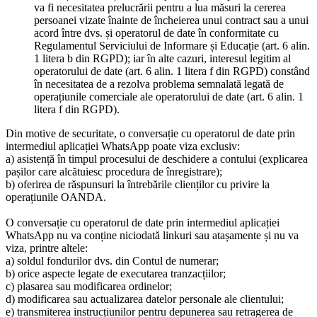
va fi necesitatea prelucrării pentru a lua măsuri la cererea
persoanei vizate înainte de încheierea unui contract sau a unui
acord între dvs. și operatorul de date în conformitate cu
Regulamentul Serviciului de Informare și Educație (art. 6 alin.
1 litera b din RGPD); iar în alte cazuri, interesul legitim al
operatorului de date (art. 6 alin. 1 litera f din RGPD) constând
în necesitatea de a rezolva problema semnalată legată de
operațiunile comerciale ale operatorului de date (art. 6 alin. 1
litera f din RGPD).
Din motive de securitate, o conversație cu operatorul de date prin
intermediul aplicației WhatsApp poate viza exclusiv:
a) asistență în timpul procesului de deschidere a contului (explicarea
pașilor care alcătuiesc procedura de înregistrare);
b) oferirea de răspunsuri la întrebările clienților cu privire la
operațiunile OANDA.
O conversație cu operatorul de date prin intermediul aplicației
WhatsApp nu va conține niciodată linkuri sau atașamente și nu va
viza, printre altele:
a) soldul fondurilor dvs. din Contul de numerar;
b) orice aspecte legate de executarea tranzacțiilor;
c) plasarea sau modificarea ordinelor;
d) modificarea sau actualizarea datelor personale ale clientului;
e) transmiterea instrucțiunilor pentru depunerea sau retragerea de