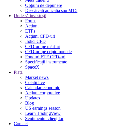
Meta trader 5
Opțiuni de depunere
Descărcați aplicația sau MT5
Unde să investești
Forex
Acțiuni
ETFs
Acțiuni CFD-uri
Indici CFD
CFD-uri pe mărfuri
CFD-uri pe criptomonede
Fonduri ETF CFD-uri
Specificații instrumente
SpaceX
Piață
Market news
Cotații live
Calendar economic
Acțiuni corporative
Updates
Blog
US earnings season
Learn TradingView
Sentimentul clienților
Contact