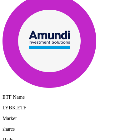
ETF Name
LYBK.ETF
Market
shares
Daily