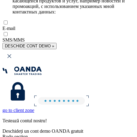
касающейся продуктов и услуг, например новостей и
промоакций, с использованием указанных мной
контактных данных:
E-mail
SMS/MMS
DESCHIDE CONT DEMO »
go to client zone
Testează contul nostru!
Deschideți un cont demo OANDA gratuit
Rodo section