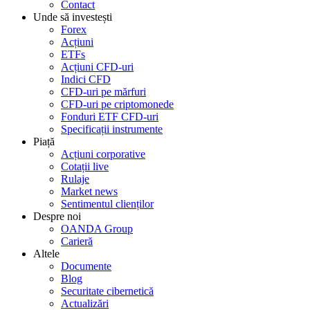
Contact
Unde să investești
Forex
Acțiuni
ETFs
Acțiuni CFD-uri
Indici CFD
CFD-uri pe mărfuri
CFD-uri pe criptomonede
Fonduri ETF CFD-uri
Specificații instrumente
Piață
Acțiuni corporative
Cotații live
Rulaje
Market news
Sentimentul clienților
Despre noi
OANDA Group
Carieră
Altele
Documente
Blog
Securitate cibernetică
Actualizări