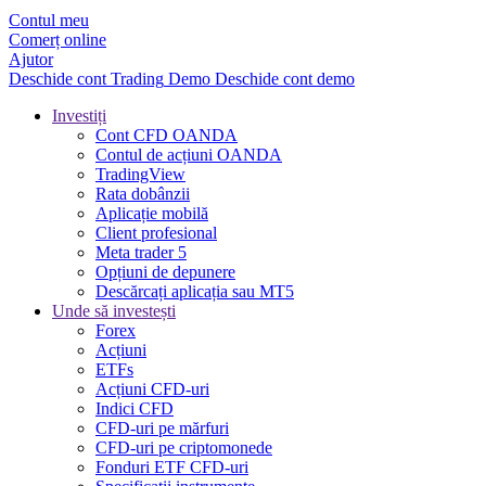
Contul meu
Comerț online
Ajutor
Deschide cont
Trading
Demo
Deschide cont demo
Investiți
Cont CFD OANDA
Contul de acțiuni OANDA
TradingView
Rata dobânzii
Aplicație mobilă
Client profesional
Meta trader 5
Opțiuni de depunere
Descărcați aplicația sau MT5
Unde să investești
Forex
Acțiuni
ETFs
Acțiuni CFD-uri
Indici CFD
CFD-uri pe mărfuri
CFD-uri pe criptomonede
Fonduri ETF CFD-uri