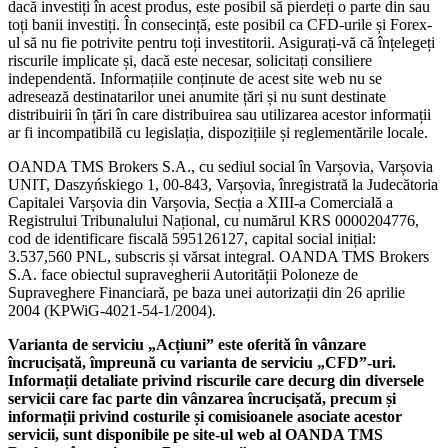
dacă investiți în acest produs, este posibil să pierdeți o parte din sau
toți banii investiți. În consecință, este posibil ca CFD-urile și Forex-
ul să nu fie potrivite pentru toți investitorii. Asigurați-vă că înțelegeți
riscurile implicate și, dacă este necesar, solicitați consiliere
independentă. Informațiile conținute de acest site web nu se
adresează destinatarilor unei anumite țări și nu sunt destinate
distribuirii în țări în care distribuirea sau utilizarea acestor informații
ar fi incompatibilă cu legislația, dispozițiile și reglementările locale.
OANDA TMS Brokers S.A., cu sediul social în Varșovia, Varșovia
UNIT, Daszyńskiego 1, 00-843, Varșovia, înregistrată la Judecătoria
Capitalei Varșovia din Varșovia, Secția a XIII-a Comercială a
Registrului Tribunalului Național, cu numărul KRS 0000204776,
cod de identificare fiscală 595126127, capital social inițial:
3.537,560 PNL, subscris și vărsat integral. OANDA TMS Brokers
S.A. face obiectul supravegherii Autorității Poloneze de
Supraveghere Financiară, pe baza unei autorizații din 26 aprilie
2004 (KPWiG-4021-54-1/2004).
Varianta de serviciu „Acțiuni” este oferită în vânzare
încrucișată, împreună cu varianta de serviciu „CFD”-uri.
Informații detaliate privind riscurile care decurg din diversele
servicii care fac parte din vânzarea încrucișată, precum și
informații privind costurile și comisioanele asociate acestor
servicii, sunt disponibile pe site-ul web al OANDA TMS