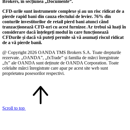
Brokers, în secțiunea „Documente”.
CFD-urile sunt instrumente complexe și au un risc ridicat de a
pierde rapid bani din cauza efectului de levier. 76% din
conturile investitorilor de retail pierd bani atunci când
tranzacționează CFD-uri cu acest furnizor. Ar trebui să luați în
considerare dacă înțelegeți modul în care funcționează
CFDurile și dacă vă puteți permite să vă asumați riscul ridicat
de a vă pierde banii.
@ Copyright 2026 OANDA TMS Brokers S.A. Toate drepturile
rezervate. „OANDA”, „fxTrade” și familia de mărci înregistrate
„fx” ale OANDA sunt deținute de OANDA Corporation. Toate
celelalte mărci înregistrate care apar pe acest site web sunt
proprietatea posesorilor respectivi.
Scroll to top