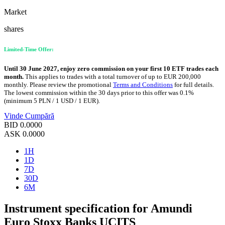
Market
shares
Limited-Time Offer:
Until 30 June 2027, enjoy zero commission on your first 10 ETF trades each
month.
This applies to trades with a total turnover of up to EUR 200,000
monthly. Please review the promotional
Terms and Conditions
for full details.
The lowest commission within the 30 days prior to this offer was 0.1%
(minimum 5 PLN / 1 USD / 1 EUR).
Vinde
Cumpără
BID
0.0000
ASK
0.0000
1H
1D
7D
30D
6M
Instrument specification for Amundi
Euro Stoxx Banks UCITS