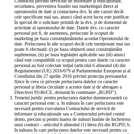
Contractul privind serviciile de informare și educaționale,
securitatea, prevenirea fraudei sau marketingul direct al
operatorului de date și contactarea dvs. în alte cazuri decât
cele specificate mai sus, atunci când acest lucru este justificat
în special de o solicitare primită de la dvs. și de domeniul de
activitate al operatorului de date. Datele dvs. cu caracter
personal pot fi, de asemenea, prelucrate în scopuri de
marketing pe baza consimțământului acordat Operatorului de
date. Prelucrarea în alte scopuri decât cele menționate mai sus
poate fi efectuată: (i) pe baza obținerii unui consimțământ
suplimentar, (ii) pe baza legislației aplicabile sau (iii) atunci
când este compatibilă cu scopul pentru care datele cu caracter
personal au fost colectate inițial (articolul 6 alineatul (4) din
Regulamentul (UE) 2016/679 al Parlamentului European și al
Consiliului din 27 aprilie 2016 privind protecția persoanelor
fizice în ceea ce privește prelucrarea datelor cu caracter
personal și libera circulație a acestor date și de abrogare a
Directivei 95/46/CE, denumit în continuare „RGPD”).
Temeiul juridic pentru prelucrarea datelor dumneavoastră cu
caracter personal este: a. în măsura în care prelucrarea este
necesară pentru executarea Contractului de servicii de
informare și educaționale sau a Contractului privind contul
demo, precum și pentru luarea de măsuri înainte de încheierea
unui contract – articolul 6 alineatul (1) litera (b) din RGPD; b.
în măsura în care prelucrarea datelor este necesară pentru ca