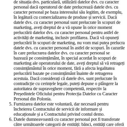
de situația dvs. particulară, utilizării datelor dvs. cu caracter
personal dacă operatorul de date prelucrează datele dvs. cu
caracter personal pe baza interesului său legitim, de exemplu,
în legătură cu comercializarea de produse și servicii. Dacă
datele dvs. cu caracter personal sunt prelucrate în scopuri de
marketing, aveți dreptul de a vă opune în orice moment
prelucrării datelor dvs. cu caracter personal pentru astfel de
activități de marketing, inclusiv profilarea. Dacă vă opuneți
prelucrării în scopuri de marketing, nu vom mai putea prelucra
datele dvs. cu caracter personal în astfel de scopuri. În cazurile
în care prelucrarea datelor dvs. cu caracter personal se
bazează pe consimțământ, în special acordat în scopuri de
marketing ale operatorului de date, aveți dreptul să vă retrageți
consimțământul în orice moment, fără a afecta legalitatea
prelucrării bazate pe consimțământ înainte de retragerea
acestuia. Dacă considerați că datele dvs. sunt prelucrate în
contradicție cu cerințele legale, puteți depune o plângere la
autoritatea de supraveghere competentă, respectiv la
Președintele Oficiului pentru Protecția Datelor cu Caracter
Personal din Polonia.
Furnizarea datelor este voluntară, dar necesară pentru
încheierea Contractului de servicii de informare și
educaționale și a Contractului privind contul demo.
Datele dumneavoastră cu caracter personal pot fi transferate
către următoarele categorii de entități: bănci, entități care oferă