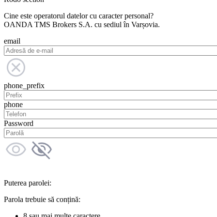
Cine este operatorul datelor cu caracter personal?
OANDA TMS Brokers S.A. cu sediul în Varșovia.
email
phone_prefix
phone
Password
Puterea parolei:
Parola trebuie să conțină:
8 sau mai multe caractere