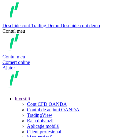
Deschide cont
Trading
Demo
Deschide cont demo
Contul meu
Contul meu
Comerț online
Ajutor
Investiți
Cont CFD OANDA
Contul de acțiuni OANDA
TradingView
Rata dobânzii
Aplicație mobilă
Client profesional