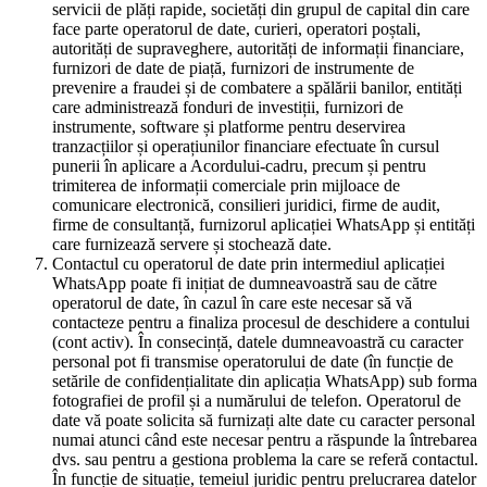
servicii de plăți rapide, societăți din grupul de capital din care
face parte operatorul de date, curieri, operatori poștali,
autorități de supraveghere, autorități de informații financiare,
furnizori de date de piață, furnizori de instrumente de
prevenire a fraudei și de combatere a spălării banilor, entități
care administrează fonduri de investiții, furnizori de
instrumente, software și platforme pentru deservirea
tranzacțiilor și operațiunilor financiare efectuate în cursul
punerii în aplicare a Acordului-cadru, precum și pentru
trimiterea de informații comerciale prin mijloace de
comunicare electronică, consilieri juridici, firme de audit,
firme de consultanță, furnizorul aplicației WhatsApp și entități
care furnizează servere și stochează date.
Contactul cu operatorul de date prin intermediul aplicației
WhatsApp poate fi inițiat de dumneavoastră sau de către
operatorul de date, în cazul în care este necesar să vă
contacteze pentru a finaliza procesul de deschidere a contului
(cont activ). În consecință, datele dumneavoastră cu caracter
personal pot fi transmise operatorului de date (în funcție de
setările de confidențialitate din aplicația WhatsApp) sub forma
fotografiei de profil și a numărului de telefon. Operatorul de
date vă poate solicita să furnizați alte date cu caracter personal
numai atunci când este necesar pentru a răspunde la întrebarea
dvs. sau pentru a gestiona problema la care se referă contactul.
În funcție de situație, temeiul juridic pentru prelucrarea datelor