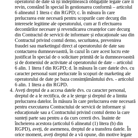
operatorul de date să își îndeplinească obligațiile legale care îi
revin, constând în special în gestionarea conformă – articolul
6 alineatul 1 litera c din RGPD; c. în măsura în care
prelucrarea este necesară pentru scopurile care decurg din
interesele legitime ale operatorului, cum ar fi efectuarea
decontărilor necesare și revendicarea creanțelor care decurg
din Contractul de servicii de informare și educaționale sau din
Contractul privind contul demo, securitatea, prevenirea
fraudei sau marketingul direct al operatorului de date sau
contactarea dumneavoastră, în cazul în care acest lucru este
justificat în special de o solicitare primită de la dumneavoastră
și de domeniul de activitate al operatorului de date – articolul
6 alin. 1 litera f din RGPD; d. în măsura în care datele dvs. cu
caracter personal sunt prelucrate în scopuri de marketing ale
operatorului de date pe baza consimțământului dvs. - articolul
6 alin. 1 litera a din RGPD.
Aveți dreptul de a accesa datele dvs. cu caracter personal,
dreptul de a le rectifica, de a le șterge și dreptul de a limita
prelucrarea datelor. În măsura în care prelucrarea este necesară
pentru executarea Contractului de servicii de informare și
educaționale sau a Contractului privind contul demo la care
sunteți parte sau pentru a da curs cererii dvs. înainte de
încheierea acestora (articolul 6 alineatul (1) litera (b) din
RGPD), aveți, de asemenea, dreptul de a transfera datele. În
orice moment, aveți dreptul de a vă opune, din motive legate