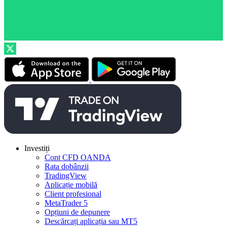
Investiți
Cont CFD OANDA
Rata dobânzii
TradingView
Aplicație mobilă
Client profesional
MetaTrader 5
Opțiuni de depunere
Descărcați aplicația sau MT5