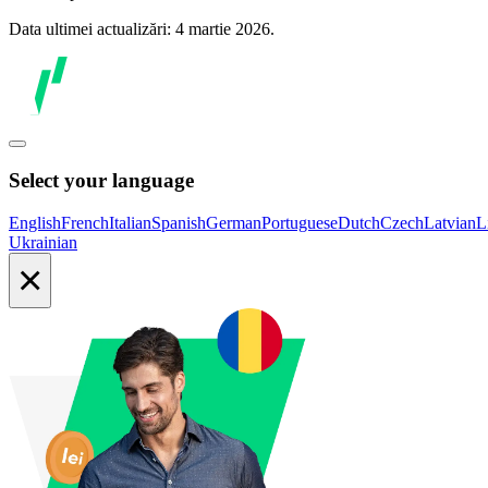
Data ultimei actualizări: 4 martie 2026.
Select your language
English
French
Italian
Spanish
German
Portuguese
Dutch
Czech
Latvian
L
Ukrainian
×