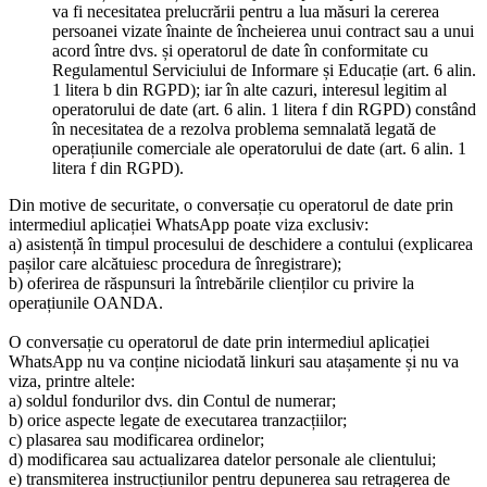
va fi necesitatea prelucrării pentru a lua măsuri la cererea
persoanei vizate înainte de încheierea unui contract sau a unui
acord între dvs. și operatorul de date în conformitate cu
Regulamentul Serviciului de Informare și Educație (art. 6 alin.
1 litera b din RGPD); iar în alte cazuri, interesul legitim al
operatorului de date (art. 6 alin. 1 litera f din RGPD) constând
în necesitatea de a rezolva problema semnalată legată de
operațiunile comerciale ale operatorului de date (art. 6 alin. 1
litera f din RGPD).
Din motive de securitate, o conversație cu operatorul de date prin
intermediul aplicației WhatsApp poate viza exclusiv:
a) asistență în timpul procesului de deschidere a contului (explicarea
pașilor care alcătuiesc procedura de înregistrare);
b) oferirea de răspunsuri la întrebările clienților cu privire la
operațiunile OANDA.
O conversație cu operatorul de date prin intermediul aplicației
WhatsApp nu va conține niciodată linkuri sau atașamente și nu va
viza, printre altele:
a) soldul fondurilor dvs. din Contul de numerar;
b) orice aspecte legate de executarea tranzacțiilor;
c) plasarea sau modificarea ordinelor;
d) modificarea sau actualizarea datelor personale ale clientului;
e) transmiterea instrucțiunilor pentru depunerea sau retragerea de