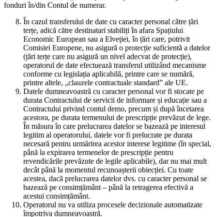
fonduri în/din Contul de numerar.
În cazul transferului de date cu caracter personal către țări
terțe, adică către destinatari stabiliți în afara Spațiului
Economic European sau a Elveției, în țări care, potrivit
Comisiei Europene, nu asigură o protecție suficientă a datelor
(țări terțe care nu asigură un nivel adecvat de protecție),
operatorul de date efectuează transferul utilizând mecanisme
conforme cu legislația aplicabilă, printre care se numără,
printre altele, „clauzele contractuale standard” ale UE.
Datele dumneavoastră cu caracter personal vor fi stocate pe
durata Contractului de servicii de informare și educație sau a
Contractului privind contul demo, precum și după încetarea
acestora, pe durata termenului de prescripție prevăzut de lege.
În măsura în care prelucrarea datelor se bazează pe interesul
legitim al operatorului, datele vor fi prelucrate pe durata
necesară pentru urmărirea acestor interese legitime (în special,
până la expirarea termenelor de prescripție pentru
revendicările prevăzute de legile aplicabile), dar nu mai mult
decât până la momentul recunoașterii obiecției. Cu toate
acestea, dacă prelucrarea datelor dvs. cu caracter personal se
bazează pe consimțământ – până la retragerea efectivă a
acestui consimțământ.
Operatorul nu va utiliza procesele decizionale automatizate
împotriva dumneavoastră.