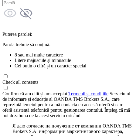
Puterea parolei:
Parola trebuie să conțină:
8 sau mai multe caractere
Litere majuscule și minuscule
Cel puțin o cifră și un caracter special
Check all consents
Confirm că am citit și am acceptat
Termenii și condițiile
Serviciului
de informare și educație al OANDA TMS Brokers S.A., care
reprezintă temeiul pentru a mă contacta cu această ofertă și care
oferă asistență telefonică pentru gestionarea contului. Înțeleg că mă
pot dezabona de la acest serviciu oricând.
Я даю согласие на получение от компании OANDA TMS
Brokers S.A. информации маркетингового характера,