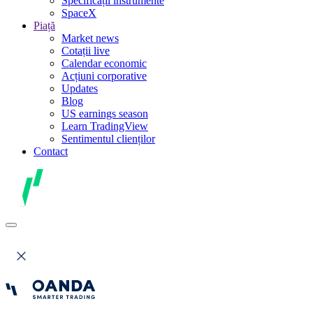
Specificații instrumente
SpaceX
Piață
Market news
Cotații live
Calendar economic
Acțiuni corporative
Updates
Blog
US earnings season
Learn TradingView
Sentimentul clienților
Contact