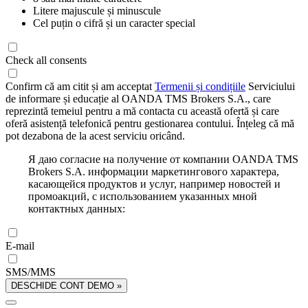
Litere majuscule și minuscule
Cel puțin o cifră și un caracter special
Check all consents
Confirm că am citit și am acceptat
Termenii și condițiile
Serviciului
de informare și educație al OANDA TMS Brokers S.A., care
reprezintă temeiul pentru a mă contacta cu această ofertă și care
oferă asistență telefonică pentru gestionarea contului. Înțeleg că mă
pot dezabona de la acest serviciu oricând.
Я даю согласие на получение от компании OANDA TMS
Brokers S.A. информации маркетингового характера,
касающейся продуктов и услуг, например новостей и
промоакций, с использованием указанных мной
контактных данных:
E-mail
SMS/MMS
DESCHIDE CONT DEMO »