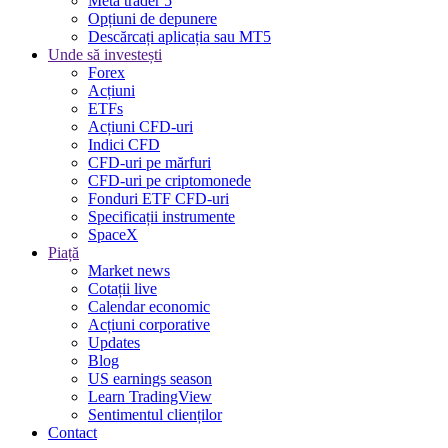
Meta trader 5
Opțiuni de depunere
Descărcați aplicația sau MT5
Unde să investești
Forex
Acțiuni
ETFs
Acțiuni CFD-uri
Indici CFD
CFD-uri pe mărfuri
CFD-uri pe criptomonede
Fonduri ETF CFD-uri
Specificații instrumente
SpaceX
Piață
Market news
Cotații live
Calendar economic
Acțiuni corporative
Updates
Blog
US earnings season
Learn TradingView
Sentimentul clienților
Contact