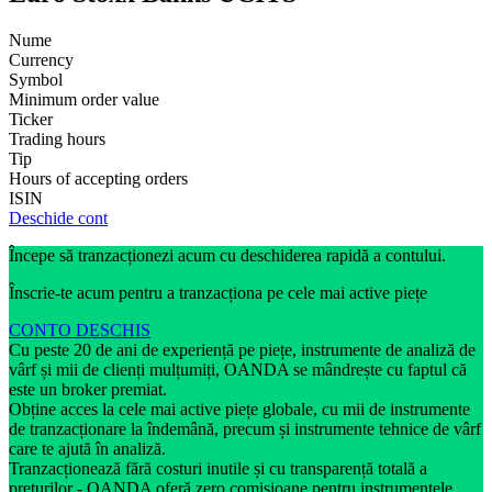
Nume
Currency
Symbol
Minimum order value
Ticker
Trading hours
Tip
Hours of accepting orders
ISIN
Deschide cont
Începe să tranzacționezi acum cu deschiderea rapidă a contului.
Înscrie-te acum pentru a tranzacționa pe cele mai active piețe
CONTO DESCHIS
Cu peste 20 de ani de experiență pe piețe, instrumente de analiză de
vârf și mii de clienți mulțumiți, OANDA se mândrește cu faptul că
este un broker premiat.
Obține acces la cele mai active piețe globale, cu mii de instrumente
de tranzacționare la îndemână, precum și instrumente tehnice de vârf
care te ajută în analiză.
Tranzacționează fără costuri inutile și cu transparență totală a
prețurilor - OANDA oferă zero comisioane pentru instrumentele