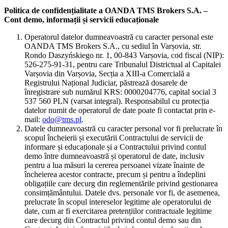
Politica de confidențialitate a OANDA TMS Brokers S.A. –
Cont demo, informații și servicii educaționale
Operatorul datelor dumneavoastră cu caracter personal este
OANDA TMS Brokers S.A., cu sediul în Varșovia, str.
Rondo Daszyńskiego nr. 1, 00-843 Varșovia, cod fiscal (NIP):
526-275-91-31, pentru care Tribunalul Districtual al Capitalei
Varșovia din Varșovia, Secția a XIII-a Comercială a
Registrului Național Judiciar, păstrează dosarele de
înregistrare sub numărul KRS: 0000204776, capital social 3
537 560 PLN (varsat integral). Responsabilul cu protecția
datelor numit de operatorul de date poate fi contactat prin e-
mail:
odo@tms.pl
.
Datele dumneavoastră cu caracter personal vor fi prelucrate în
scopul încheierii și executării Contractului de servicii de
informare și educaționale și a Contractului privind contul
demo între dumneavoastră și operatorul de date, inclusiv
pentru a lua măsuri la cererea persoanei vizate înainte de
încheierea acestor contracte, precum și pentru a îndeplini
obligațiile care decurg din reglementările privind gestionarea
consimțământului. Datele dvs. personale vor fi, de asemenea,
prelucrate în scopul intereselor legitime ale operatorului de
date, cum ar fi exercitarea pretențiilor contractuale legitime
care decurg din Contractul privind contul demo sau din