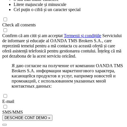
Litere majuscule și minuscule
Cel puțin o cifră și un caracter special
Check all consents
Confirm că am citit și am acceptat
Termenii și condițiile
Serviciului
de informare și educație al OANDA TMS Brokers S.A., care
reprezintă temeiul pentru a mă contacta cu această ofertă și care
oferă asistență telefonică pentru gestionarea contului. Înțeleg că mă
pot dezabona de la acest serviciu oricând.
Я даю согласие на получение от компании OANDA TMS
Brokers S.A. информации маркетингового характера,
касающейся продуктов и услуг, например новостей и
промоакций, с использованием указанных мной
контактных данных:
E-mail
SMS/MMS
DESCHIDE CONT DEMO »