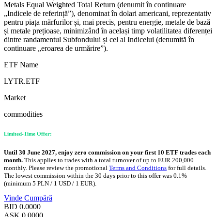
Metals Equal Weighted Total Return (denumit în continuare
„Indicele de referință”), denominat în dolari americani, reprezentativ
pentru piața mărfurilor și, mai precis, pentru energie, metale de bază
și metale prețioase, minimizând în același timp volatilitatea diferenței
dintre randamentul Subfondului și cel al Indicelui (denumită în
continuare „eroarea de urmărire”).
ETF Name
LYTR.ETF
Market
commodities
Limited-Time Offer:
Until 30 June 2027, enjoy zero commission on your first 10 ETF trades each
month.
This applies to trades with a total turnover of up to EUR 200,000
monthly. Please review the promotional
Terms and Conditions
for full details.
The lowest commission within the 30 days prior to this offer was 0.1%
(minimum 5 PLN / 1 USD / 1 EUR).
Vinde
Cumpără
BID
0.0000
ASK
0.0000