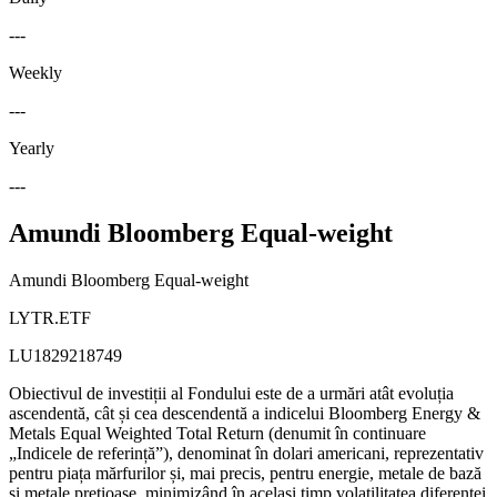
---
Weekly
---
Yearly
---
Amundi Bloomberg Equal-weight
Amundi Bloomberg Equal-weight
LYTR.ETF
LU1829218749
Obiectivul de investiții al Fondului este de a urmări atât evoluția
ascendentă, cât și cea descendentă a indicelui Bloomberg Energy &
Metals Equal Weighted Total Return (denumit în continuare
„Indicele de referință”), denominat în dolari americani, reprezentativ
pentru piața mărfurilor și, mai precis, pentru energie, metale de bază
și metale prețioase, minimizând în același timp volatilitatea diferenței