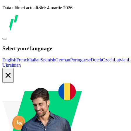
Data ultimei actualizări: 4 martie 2026.
Select your language
English
French
Italian
Spanish
German
Portuguese
Dutch
Czech
Latvian
L
Ukrainian
×