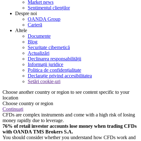
Market news
Sentimentul clienților
Despre noi
OANDA Group
Carieră
Altele
Documente
Blog
Securitate cibernetică
Actualizări
Declinarea responsabilității
Informații juridice
Politica de confidențialitate
Declarație privind accesibilitatea
Setări cookie-uri
Choose another country or region to see content specific to your
location
Choose country or region
Continuați
CFDs are complex instruments and come with a high risk of losing
money rapidly due to leverage.
76% of retail investor accounts lose money when trading CFDs
with OANDA TMS Brokers S.A.
You should consider whether you understand how CFDs work and