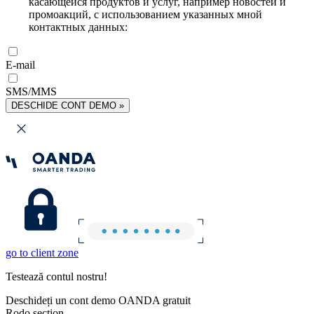
касающейся продуктов и услуг, например новостей и
промоакций, с использованием указанных мной
контактных данных:
E-mail
SMS/MMS
DESCHIDE CONT DEMO »
go to client zone
Testează contul nostru!
Deschideți un cont demo OANDA gratuit
Rodo section