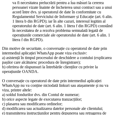
va fi necesitatea prelucrării pentru a lua măsuri la cererea
persoanei vizate înainte de încheierea unui contract sau a unui
acord între dvs. și operatorul de date în conformitate cu
Regulamentul Serviciului de Informare și Educație (art. 6 alin.
1 litera b din RGPD); iar în alte cazuri, interesul legitim al
operatorului de date (art. 6 alin. 1 litera f din RGPD) constând
în necesitatea de a rezolva problema semnalată legată de
operațiunile comerciale ale operatorului de date (art. 6 alin. 1
litera f din RGPD).
Din motive de securitate, o conversație cu operatorul de date prin
intermediul aplicației WhatsApp poate viza exclusiv:
a) asistență în timpul procesului de deschidere a contului (explicarea
pașilor care alcătuiesc procedura de înregistrare);
b) oferirea de răspunsuri la întrebările clienților cu privire la
operațiunile OANDA.
O conversație cu operatorul de date prin intermediul aplicației
WhatsApp nu va conține niciodată linkuri sau atașamente și nu va
viza, printre altele:
a) soldul fondurilor dvs. din Contul de numerar;
b) orice aspecte legate de executarea tranzacțiilor;
c) plasarea sau modificarea ordinelor;
d) modificarea sau actualizarea datelor personale ale clientului;
e) transmiterea instrucțiunilor pentru depunerea sau retragerea de