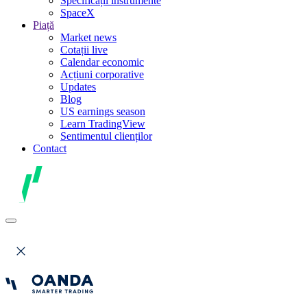
Specificații instrumente
SpaceX
Piață
Market news
Cotații live
Calendar economic
Acțiuni corporative
Updates
Blog
US earnings season
Learn TradingView
Sentimentul clienților
Contact