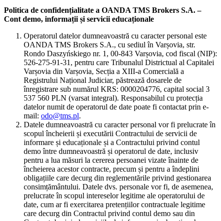
Politica de confidențialitate a OANDA TMS Brokers S.A. –
Cont demo, informații și servicii educaționale
Operatorul datelor dumneavoastră cu caracter personal este
OANDA TMS Brokers S.A., cu sediul în Varșovia, str.
Rondo Daszyńskiego nr. 1, 00-843 Varșovia, cod fiscal (NIP):
526-275-91-31, pentru care Tribunalul Districtual al Capitalei
Varșovia din Varșovia, Secția a XIII-a Comercială a
Registrului Național Judiciar, păstrează dosarele de
înregistrare sub numărul KRS: 0000204776, capital social 3
537 560 PLN (varsat integral). Responsabilul cu protecția
datelor numit de operatorul de date poate fi contactat prin e-
mail:
odo@tms.pl
.
Datele dumneavoastră cu caracter personal vor fi prelucrate în
scopul încheierii și executării Contractului de servicii de
informare și educaționale și a Contractului privind contul
demo între dumneavoastră și operatorul de date, inclusiv
pentru a lua măsuri la cererea persoanei vizate înainte de
încheierea acestor contracte, precum și pentru a îndeplini
obligațiile care decurg din reglementările privind gestionarea
consimțământului. Datele dvs. personale vor fi, de asemenea,
prelucrate în scopul intereselor legitime ale operatorului de
date, cum ar fi exercitarea pretențiilor contractuale legitime
care decurg din Contractul privind contul demo sau din