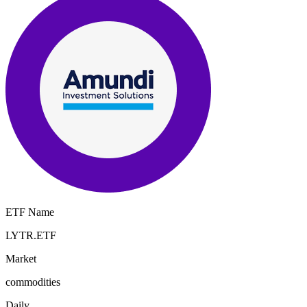
ETF Name
LYTR.ETF
Market
commodities
Daily