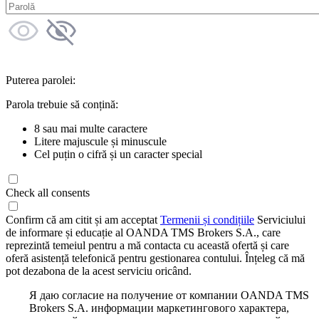
Puterea parolei:
Parola trebuie să conțină:
8 sau mai multe caractere
Litere majuscule și minuscule
Cel puțin o cifră și un caracter special
Check all consents
Confirm că am citit și am acceptat
Termenii și condițiile
Serviciului
de informare și educație al OANDA TMS Brokers S.A., care
reprezintă temeiul pentru a mă contacta cu această ofertă și care
oferă asistență telefonică pentru gestionarea contului. Înțeleg că mă
pot dezabona de la acest serviciu oricând.
Я даю согласие на получение от компании OANDA TMS
Brokers S.A. информации маркетингового характера,