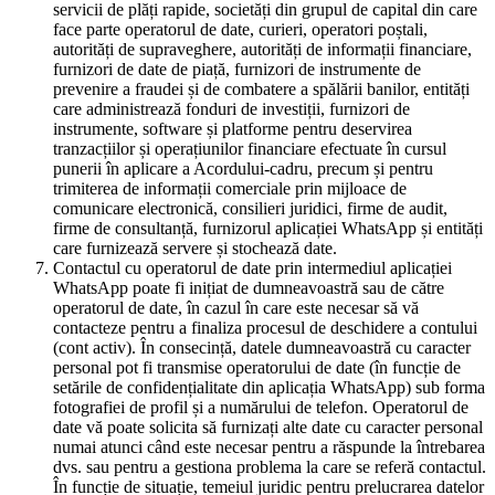
servicii de plăți rapide, societăți din grupul de capital din care
face parte operatorul de date, curieri, operatori poștali,
autorități de supraveghere, autorități de informații financiare,
furnizori de date de piață, furnizori de instrumente de
prevenire a fraudei și de combatere a spălării banilor, entități
care administrează fonduri de investiții, furnizori de
instrumente, software și platforme pentru deservirea
tranzacțiilor și operațiunilor financiare efectuate în cursul
punerii în aplicare a Acordului-cadru, precum și pentru
trimiterea de informații comerciale prin mijloace de
comunicare electronică, consilieri juridici, firme de audit,
firme de consultanță, furnizorul aplicației WhatsApp și entități
care furnizează servere și stochează date.
Contactul cu operatorul de date prin intermediul aplicației
WhatsApp poate fi inițiat de dumneavoastră sau de către
operatorul de date, în cazul în care este necesar să vă
contacteze pentru a finaliza procesul de deschidere a contului
(cont activ). În consecință, datele dumneavoastră cu caracter
personal pot fi transmise operatorului de date (în funcție de
setările de confidențialitate din aplicația WhatsApp) sub forma
fotografiei de profil și a numărului de telefon. Operatorul de
date vă poate solicita să furnizați alte date cu caracter personal
numai atunci când este necesar pentru a răspunde la întrebarea
dvs. sau pentru a gestiona problema la care se referă contactul.
În funcție de situație, temeiul juridic pentru prelucrarea datelor