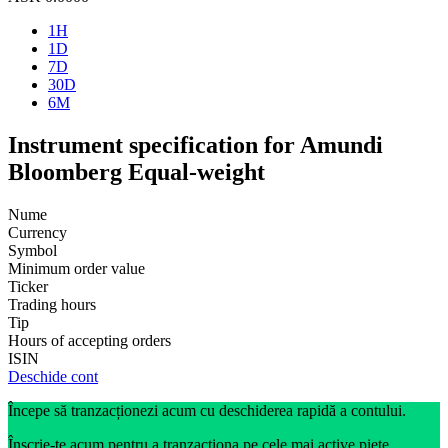
1H
1D
7D
30D
6M
Instrument specification for Amundi
Bloomberg Equal-weight
Nume
Currency
Symbol
Minimum order value
Ticker
Trading hours
Tip
Hours of accepting orders
ISIN
Deschide cont
Începe să tranzacționezi acum cu deschiderea rapidă a contului.
Înscrie-te acum pentru a tranzacționa pe cele mai active piețe