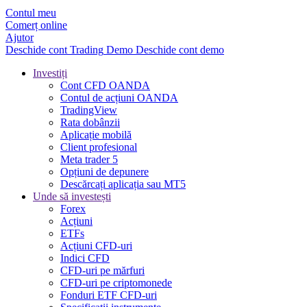
Contul meu
Comerț online
Ajutor
Deschide cont
Trading
Demo
Deschide cont demo
Investiți
Cont CFD OANDA
Contul de acțiuni OANDA
TradingView
Rata dobânzii
Aplicație mobilă
Client profesional
Meta trader 5
Opțiuni de depunere
Descărcați aplicația sau MT5
Unde să investești
Forex
Acțiuni
ETFs
Acțiuni CFD-uri
Indici CFD
CFD-uri pe mărfuri
CFD-uri pe criptomonede
Fonduri ETF CFD-uri