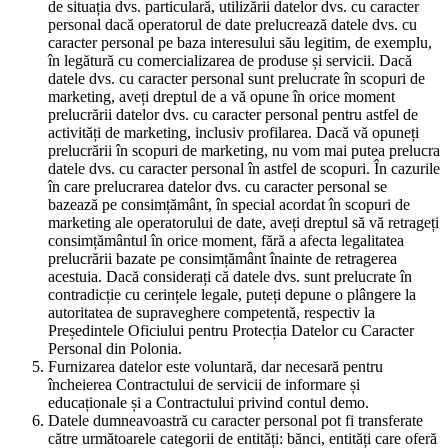
de situația dvs. particulară, utilizării datelor dvs. cu caracter
personal dacă operatorul de date prelucrează datele dvs. cu
caracter personal pe baza interesului său legitim, de exemplu,
în legătură cu comercializarea de produse și servicii. Dacă
datele dvs. cu caracter personal sunt prelucrate în scopuri de
marketing, aveți dreptul de a vă opune în orice moment
prelucrării datelor dvs. cu caracter personal pentru astfel de
activități de marketing, inclusiv profilarea. Dacă vă opuneți
prelucrării în scopuri de marketing, nu vom mai putea prelucra
datele dvs. cu caracter personal în astfel de scopuri. În cazurile
în care prelucrarea datelor dvs. cu caracter personal se
bazează pe consimțământ, în special acordat în scopuri de
marketing ale operatorului de date, aveți dreptul să vă retrageți
consimțământul în orice moment, fără a afecta legalitatea
prelucrării bazate pe consimțământ înainte de retragerea
acestuia. Dacă considerați că datele dvs. sunt prelucrate în
contradicție cu cerințele legale, puteți depune o plângere la
autoritatea de supraveghere competentă, respectiv la
Președintele Oficiului pentru Protecția Datelor cu Caracter
Personal din Polonia.
Furnizarea datelor este voluntară, dar necesară pentru
încheierea Contractului de servicii de informare și
educaționale și a Contractului privind contul demo.
Datele dumneavoastră cu caracter personal pot fi transferate
către următoarele categorii de entități: bănci, entități care oferă