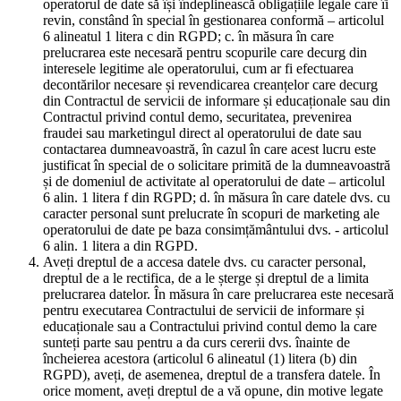
operatorul de date să își îndeplinească obligațiile legale care îi
revin, constând în special în gestionarea conformă – articolul
6 alineatul 1 litera c din RGPD; c. în măsura în care
prelucrarea este necesară pentru scopurile care decurg din
interesele legitime ale operatorului, cum ar fi efectuarea
decontărilor necesare și revendicarea creanțelor care decurg
din Contractul de servicii de informare și educaționale sau din
Contractul privind contul demo, securitatea, prevenirea
fraudei sau marketingul direct al operatorului de date sau
contactarea dumneavoastră, în cazul în care acest lucru este
justificat în special de o solicitare primită de la dumneavoastră
și de domeniul de activitate al operatorului de date – articolul
6 alin. 1 litera f din RGPD; d. în măsura în care datele dvs. cu
caracter personal sunt prelucrate în scopuri de marketing ale
operatorului de date pe baza consimțământului dvs. - articolul
6 alin. 1 litera a din RGPD.
Aveți dreptul de a accesa datele dvs. cu caracter personal,
dreptul de a le rectifica, de a le șterge și dreptul de a limita
prelucrarea datelor. În măsura în care prelucrarea este necesară
pentru executarea Contractului de servicii de informare și
educaționale sau a Contractului privind contul demo la care
sunteți parte sau pentru a da curs cererii dvs. înainte de
încheierea acestora (articolul 6 alineatul (1) litera (b) din
RGPD), aveți, de asemenea, dreptul de a transfera datele. În
orice moment, aveți dreptul de a vă opune, din motive legate