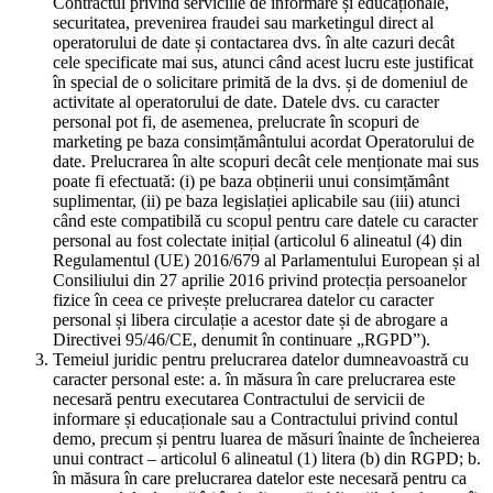
Contractul privind serviciile de informare și educaționale,
securitatea, prevenirea fraudei sau marketingul direct al
operatorului de date și contactarea dvs. în alte cazuri decât
cele specificate mai sus, atunci când acest lucru este justificat
în special de o solicitare primită de la dvs. și de domeniul de
activitate al operatorului de date. Datele dvs. cu caracter
personal pot fi, de asemenea, prelucrate în scopuri de
marketing pe baza consimțământului acordat Operatorului de
date. Prelucrarea în alte scopuri decât cele menționate mai sus
poate fi efectuată: (i) pe baza obținerii unui consimțământ
suplimentar, (ii) pe baza legislației aplicabile sau (iii) atunci
când este compatibilă cu scopul pentru care datele cu caracter
personal au fost colectate inițial (articolul 6 alineatul (4) din
Regulamentul (UE) 2016/679 al Parlamentului European și al
Consiliului din 27 aprilie 2016 privind protecția persoanelor
fizice în ceea ce privește prelucrarea datelor cu caracter
personal și libera circulație a acestor date și de abrogare a
Directivei 95/46/CE, denumit în continuare „RGPD”).
Temeiul juridic pentru prelucrarea datelor dumneavoastră cu
caracter personal este: a. în măsura în care prelucrarea este
necesară pentru executarea Contractului de servicii de
informare și educaționale sau a Contractului privind contul
demo, precum și pentru luarea de măsuri înainte de încheierea
unui contract – articolul 6 alineatul (1) litera (b) din RGPD; b.
în măsura în care prelucrarea datelor este necesară pentru ca