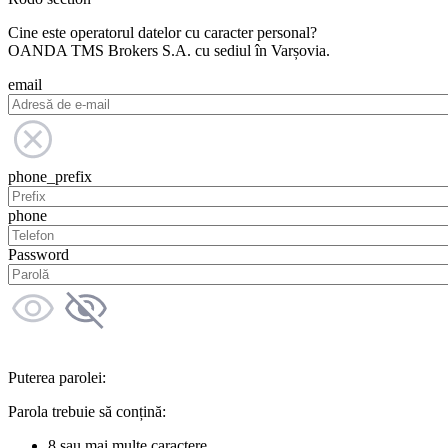
Cine este operatorul datelor cu caracter personal?
OANDA TMS Brokers S.A. cu sediul în Varșovia.
email
phone_prefix
phone
Password
Puterea parolei:
Parola trebuie să conțină:
8 sau mai multe caractere