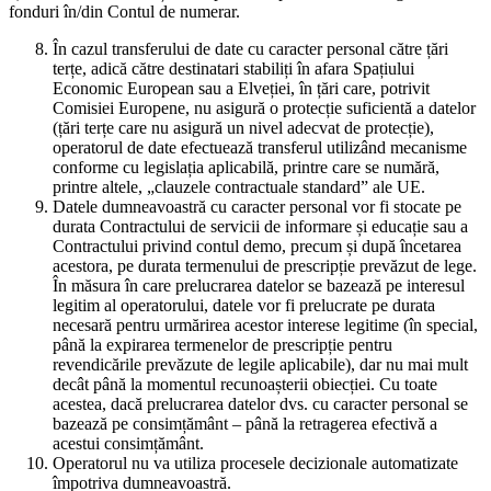
fonduri în/din Contul de numerar.
În cazul transferului de date cu caracter personal către țări
terțe, adică către destinatari stabiliți în afara Spațiului
Economic European sau a Elveției, în țări care, potrivit
Comisiei Europene, nu asigură o protecție suficientă a datelor
(țări terțe care nu asigură un nivel adecvat de protecție),
operatorul de date efectuează transferul utilizând mecanisme
conforme cu legislația aplicabilă, printre care se numără,
printre altele, „clauzele contractuale standard” ale UE.
Datele dumneavoastră cu caracter personal vor fi stocate pe
durata Contractului de servicii de informare și educație sau a
Contractului privind contul demo, precum și după încetarea
acestora, pe durata termenului de prescripție prevăzut de lege.
În măsura în care prelucrarea datelor se bazează pe interesul
legitim al operatorului, datele vor fi prelucrate pe durata
necesară pentru urmărirea acestor interese legitime (în special,
până la expirarea termenelor de prescripție pentru
revendicările prevăzute de legile aplicabile), dar nu mai mult
decât până la momentul recunoașterii obiecției. Cu toate
acestea, dacă prelucrarea datelor dvs. cu caracter personal se
bazează pe consimțământ – până la retragerea efectivă a
acestui consimțământ.
Operatorul nu va utiliza procesele decizionale automatizate
împotriva dumneavoastră.