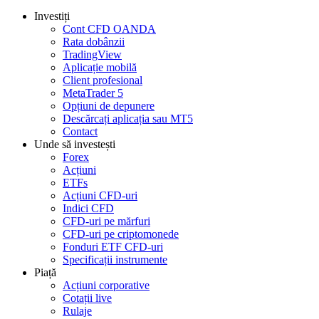
Investiți
Cont CFD OANDA
Rata dobânzii
TradingView
Aplicație mobilă
Client profesional
MetaTrader 5
Opțiuni de depunere
Descărcați aplicația sau MT5
Contact
Unde să investești
Forex
Acțiuni
ETFs
Acțiuni CFD-uri
Indici CFD
CFD-uri pe mărfuri
CFD-uri pe criptomonede
Fonduri ETF CFD-uri
Specificații instrumente
Piață
Acțiuni corporative
Cotații live
Rulaje