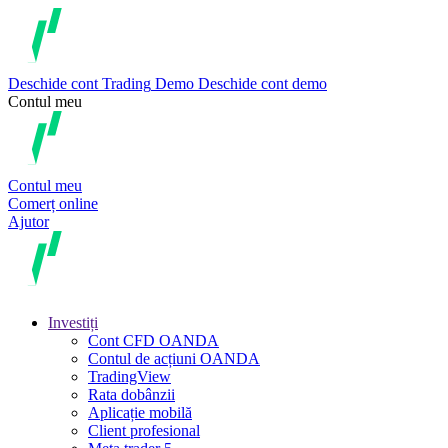
Deschide cont
Trading
Demo
Deschide cont demo
Contul meu
Contul meu
Comerț online
Ajutor
Investiți
Cont CFD OANDA
Contul de acțiuni OANDA
TradingView
Rata dobânzii
Aplicație mobilă
Client profesional