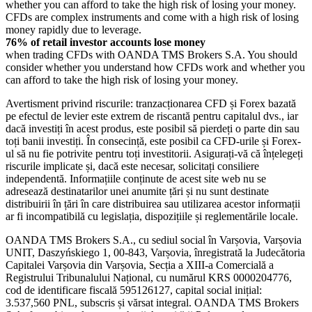
whether you can afford to take the high risk of losing your money.
CFDs are complex instruments and come with a high risk of losing
money rapidly due to leverage.
76% of retail investor accounts lose money
when trading CFDs with OANDA TMS Brokers S.A. You should
consider whether you understand how CFDs work and whether you
can afford to take the high risk of losing your money.
Avertisment privind riscurile: tranzacționarea CFD și Forex bazată
pe efectul de levier este extrem de riscantă pentru capitalul dvs., iar
dacă investiți în acest produs, este posibil să pierdeți o parte din sau
toți banii investiți. În consecință, este posibil ca CFD-urile și Forex-
ul să nu fie potrivite pentru toți investitorii. Asigurați-vă că înțelegeți
riscurile implicate și, dacă este necesar, solicitați consiliere
independentă. Informațiile conținute de acest site web nu se
adresează destinatarilor unei anumite țări și nu sunt destinate
distribuirii în țări în care distribuirea sau utilizarea acestor informații
ar fi incompatibilă cu legislația, dispozițiile și reglementările locale.
OANDA TMS Brokers S.A., cu sediul social în Varșovia, Varșovia
UNIT, Daszyńskiego 1, 00-843, Varșovia, înregistrată la Judecătoria
Capitalei Varșovia din Varșovia, Secția a XIII-a Comercială a
Registrului Tribunalului Național, cu numărul KRS 0000204776,
cod de identificare fiscală 595126127, capital social inițial:
3.537,560 PNL, subscris și vărsat integral. OANDA TMS Brokers