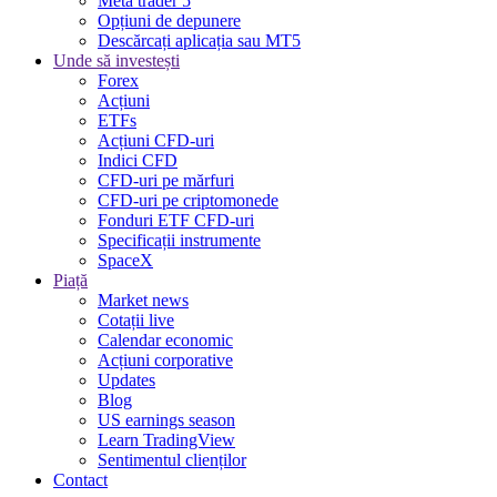
Meta trader 5
Opțiuni de depunere
Descărcați aplicația sau MT5
Unde să investești
Forex
Acțiuni
ETFs
Acțiuni CFD-uri
Indici CFD
CFD-uri pe mărfuri
CFD-uri pe criptomonede
Fonduri ETF CFD-uri
Specificații instrumente
SpaceX
Piață
Market news
Cotații live
Calendar economic
Acțiuni corporative
Updates
Blog
US earnings season
Learn TradingView
Sentimentul clienților
Contact