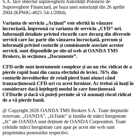
S.A. face obiectul supravegherii Autorității Poloneze de
Supraveghere Financiară, pe baza unei autorizații din 26 aprilie
2004 (KPWiG-4021-54-1/2004).
Varianta de serviciu „Acțiuni” este oferită în vânzare
încrucișată, împreună cu varianta de serviciu „CFD”-uri.
Informații detaliate privind riscurile care decurg din diversele
servicii care fac parte din vânzarea încrucișată, precum și
informații privind costurile și comisioanele asociate acestor
servicii, sunt disponibile pe site-ul web al OANDA TMS
Brokers, în secțiunea „Documente”.
CFD-urile sunt instrumente complexe și au un risc ridicat de a
pierde rapid bani din cauza efectului de levier. 76% din
conturile investitorilor de retail pierd bani atunci când
tranzacționează CFD-uri cu acest furnizor. Ar trebui să luați în
considerare dacă înțelegeți modul în care funcționează
CFDurile și dacă vă puteți permite să vă asumați riscul ridicat
de a vă pierde banii.
@ Copyright 2026 OANDA TMS Brokers S.A. Toate drepturile
rezervate. „OANDA”, „fxTrade” și familia de mărci înregistrate
„fx” ale OANDA sunt deținute de OANDA Corporation. Toate
celelalte mărci înregistrate care apar pe acest site web sunt
proprietatea posesorilor respectivi.