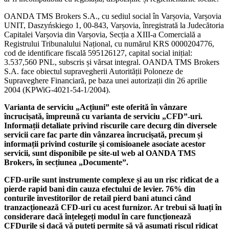
OANDA TMS Brokers S.A., cu sediul social în Varșovia, Varșovia
UNIT, Daszyńskiego 1, 00-843, Varșovia, înregistrată la Judecătoria
Capitalei Varșovia din Varșovia, Secția a XIII-a Comercială a
Registrului Tribunalului Național, cu numărul KRS 0000204776,
cod de identificare fiscală 595126127, capital social inițial:
3.537,560 PNL, subscris și vărsat integral. OANDA TMS Brokers
S.A. face obiectul supravegherii Autorității Poloneze de
Supraveghere Financiară, pe baza unei autorizații din 26 aprilie
2004 (KPWiG-4021-54-1/2004).
Varianta de serviciu „Acțiuni” este oferită în vânzare
încrucișată, împreună cu varianta de serviciu „CFD”-uri.
Informații detaliate privind riscurile care decurg din diversele
servicii care fac parte din vânzarea încrucișată, precum și
informații privind costurile și comisioanele asociate acestor
servicii, sunt disponibile pe site-ul web al OANDA TMS
Brokers, în secțiunea „Documente”.
CFD-urile sunt instrumente complexe și au un risc ridicat de a
pierde rapid bani din cauza efectului de levier. 76% din
conturile investitorilor de retail pierd bani atunci când
tranzacționează CFD-uri cu acest furnizor. Ar trebui să luați în
considerare dacă înțelegeți modul în care funcționează
CFDurile și dacă vă puteți permite să vă asumați riscul ridicat