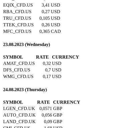
EQIX_CFD.US
3,41
USD
RBA_CFD.US
0,27
USD
TRU_CFD.US
0,105
USD
TTEK_CFD.US
0,26
USD
MFC_CFD.US
0,365
CAD
23.08.2023 (Wednesday)
SYMBOL
RATE
CURRENCY
AMAT_CFD.US
0,32
USD
DFS_CFD.US
0,7
USD
WMG_CFD.US
0,17
USD
24.08.2023 (Thursday)
SYMBOL
RATE
CURRENCY
LGEN_CFD.UK
0,0571
GBP
AUTO_CFD.UK
0,056
GBP
LAND_CFD.UK
0,09
GBP