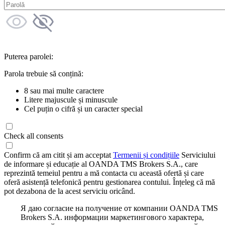
Puterea parolei:
Parola trebuie să conțină:
8 sau mai multe caractere
Litere majuscule și minuscule
Cel puțin o cifră și un caracter special
Check all consents
Confirm că am citit și am acceptat
Termenii și condițiile
Serviciului
de informare și educație al OANDA TMS Brokers S.A., care
reprezintă temeiul pentru a mă contacta cu această ofertă și care
oferă asistență telefonică pentru gestionarea contului. Înțeleg că mă
pot dezabona de la acest serviciu oricând.
Я даю согласие на получение от компании OANDA TMS
Brokers S.A. информации маркетингового характера,