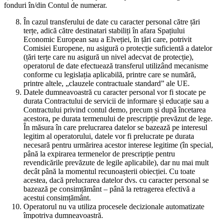
fonduri în/din Contul de numerar.
În cazul transferului de date cu caracter personal către țări
terțe, adică către destinatari stabiliți în afara Spațiului
Economic European sau a Elveției, în țări care, potrivit
Comisiei Europene, nu asigură o protecție suficientă a datelor
(țări terțe care nu asigură un nivel adecvat de protecție),
operatorul de date efectuează transferul utilizând mecanisme
conforme cu legislația aplicabilă, printre care se numără,
printre altele, „clauzele contractuale standard” ale UE.
Datele dumneavoastră cu caracter personal vor fi stocate pe
durata Contractului de servicii de informare și educație sau a
Contractului privind contul demo, precum și după încetarea
acestora, pe durata termenului de prescripție prevăzut de lege.
În măsura în care prelucrarea datelor se bazează pe interesul
legitim al operatorului, datele vor fi prelucrate pe durata
necesară pentru urmărirea acestor interese legitime (în special,
până la expirarea termenelor de prescripție pentru
revendicările prevăzute de legile aplicabile), dar nu mai mult
decât până la momentul recunoașterii obiecției. Cu toate
acestea, dacă prelucrarea datelor dvs. cu caracter personal se
bazează pe consimțământ – până la retragerea efectivă a
acestui consimțământ.
Operatorul nu va utiliza procesele decizionale automatizate
împotriva dumneavoastră.