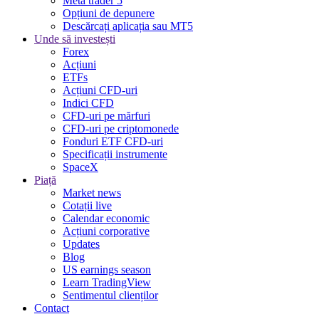
Meta trader 5
Opțiuni de depunere
Descărcați aplicația sau MT5
Unde să investești
Forex
Acțiuni
ETFs
Acțiuni CFD-uri
Indici CFD
CFD-uri pe mărfuri
CFD-uri pe criptomonede
Fonduri ETF CFD-uri
Specificații instrumente
SpaceX
Piață
Market news
Cotații live
Calendar economic
Acțiuni corporative
Updates
Blog
US earnings season
Learn TradingView
Sentimentul clienților
Contact