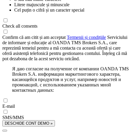
Litere majuscule și minuscule
Cel puțin o cifră și un caracter special
Check all consents
Confirm că am citit și am acceptat
Termenii și condițiile
Serviciului
de informare și educație al OANDA TMS Brokers S.A., care
reprezintă temeiul pentru a mă contacta cu această ofertă și care
oferă asistență telefonică pentru gestionarea contului. Înțeleg că mă
pot dezabona de la acest serviciu oricând.
Я даю согласие на получение от компании OANDA TMS
Brokers S.A. информации маркетингового характера,
касающейся продуктов и услуг, например новостей и
промоакций, с использованием указанных мной
контактных данных:
E-mail
SMS/MMS
DESCHIDE CONT DEMO »