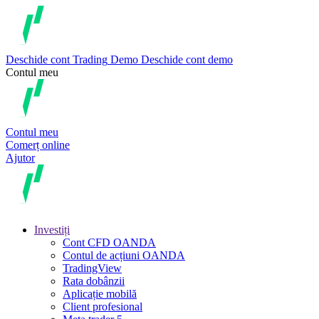
Deschide cont
Trading
Demo
Deschide cont demo
Contul meu
Contul meu
Comerț online
Ajutor
Investiți
Cont CFD OANDA
Contul de acțiuni OANDA
TradingView
Rata dobânzii
Aplicație mobilă
Client profesional