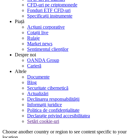
CFD-uri pe criptomonede
Fonduri ETF CFD-uri
Specificații instrumente
Piață
Acțiuni corporative
Cotații live
Rulaje
Market news
Sentimentul clienților
Despre noi
OANDA Group
Carieră
Altele
Documente
Blog
Securitate cibernetică
Actualizări
Declinarea responsabilității
Informații juridice
Politica de confidențialitate
Declarație privind accesibilitatea
Setări cookie-uri
Choose another country or region to see content specific to your
location