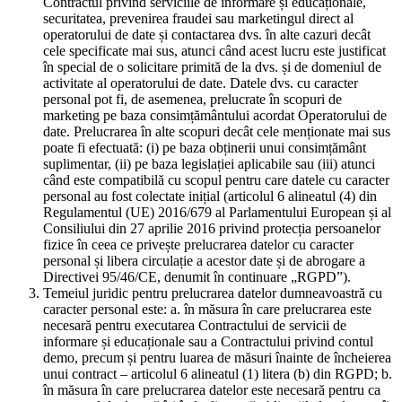
Contractul privind serviciile de informare și educaționale,
securitatea, prevenirea fraudei sau marketingul direct al
operatorului de date și contactarea dvs. în alte cazuri decât
cele specificate mai sus, atunci când acest lucru este justificat
în special de o solicitare primită de la dvs. și de domeniul de
activitate al operatorului de date. Datele dvs. cu caracter
personal pot fi, de asemenea, prelucrate în scopuri de
marketing pe baza consimțământului acordat Operatorului de
date. Prelucrarea în alte scopuri decât cele menționate mai sus
poate fi efectuată: (i) pe baza obținerii unui consimțământ
suplimentar, (ii) pe baza legislației aplicabile sau (iii) atunci
când este compatibilă cu scopul pentru care datele cu caracter
personal au fost colectate inițial (articolul 6 alineatul (4) din
Regulamentul (UE) 2016/679 al Parlamentului European și al
Consiliului din 27 aprilie 2016 privind protecția persoanelor
fizice în ceea ce privește prelucrarea datelor cu caracter
personal și libera circulație a acestor date și de abrogare a
Directivei 95/46/CE, denumit în continuare „RGPD”).
Temeiul juridic pentru prelucrarea datelor dumneavoastră cu
caracter personal este: a. în măsura în care prelucrarea este
necesară pentru executarea Contractului de servicii de
informare și educaționale sau a Contractului privind contul
demo, precum și pentru luarea de măsuri înainte de încheierea
unui contract – articolul 6 alineatul (1) litera (b) din RGPD; b.
în măsura în care prelucrarea datelor este necesară pentru ca