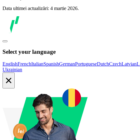
Data ultimei actualizări: 4 martie 2026.
Select your language
English
French
Italian
Spanish
German
Portuguese
Dutch
Czech
Latvian
L
Ukrainian
×