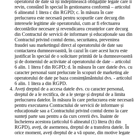
operatorul de date să își îndeplinească obligațiile legale care îi
revin, constând în special în gestionarea conformă – articolul
6 alineatul 1 litera c din RGPD; c. în măsura în care
prelucrarea este necesară pentru scopurile care decurg din
interesele legitime ale operatorului, cum ar fi efectuarea
decontărilor necesare și revendicarea creanțelor care decurg
din Contractul de servicii de informare și educaționale sau din
Contractul privind contul demo, securitatea, prevenirea
fraudei sau marketingul direct al operatorului de date sau
contactarea dumneavoastră, în cazul în care acest lucru este
justificat în special de o solicitare primită de la dumneavoastră
și de domeniul de activitate al operatorului de date – articolul
6 alin. 1 litera f din RGPD; d. în măsura în care datele dvs. cu
caracter personal sunt prelucrate în scopuri de marketing ale
operatorului de date pe baza consimțământului dvs. - articolul
6 alin. 1 litera a din RGPD.
Aveți dreptul de a accesa datele dvs. cu caracter personal,
dreptul de a le rectifica, de a le șterge și dreptul de a limita
prelucrarea datelor. În măsura în care prelucrarea este necesară
pentru executarea Contractului de servicii de informare și
educaționale sau a Contractului privind contul demo la care
sunteți parte sau pentru a da curs cererii dvs. înainte de
încheierea acestora (articolul 6 alineatul (1) litera (b) din
RGPD), aveți, de asemenea, dreptul de a transfera datele. În
orice moment, aveți dreptul de a vă opune, din motive legate