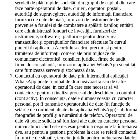
servicii de plăți rapide, societăți din grupul de capital din care
face parte operatorul de date, curieri, operatori poștali,
autorități de supraveghere, autorități de informații financiare,
furnizori de date de piață, furnizori de instrumente de
prevenire a fraudei și de combatere a spălării banilor, entități
care administrează fonduri de investiții, furnizori de
instrumente, software și platforme pentru deservirea
tranzacțiilor și operațiunilor financiare efectuate în cursul
punerii în aplicare a Acordului-cadru, precum și pentru
trimiterea de informații comerciale prin mijloace de
comunicare electronică, consilieri juridici, firme de audit,
firme de consultanță, furnizorul aplicației WhatsApp și entități
care furnizează servere și stochează date.
Contactul cu operatorul de date prin intermediul aplicației
WhatsApp poate fi inițiat de dumneavoastră sau de către
operatorul de date, în cazul în care este necesar să vă
contacteze pentru a finaliza procesul de deschidere a contului
(cont activ). În consecință, datele dumneavoastră cu caracter
personal pot fi transmise operatorului de date (în funcție de
setările de confidențialitate din aplicația WhatsApp) sub forma
fotografiei de profil și a numărului de telefon. Operatorul de
date vă poate solicita să furnizați alte date cu caracter personal
numai atunci când este necesar pentru a răspunde la întrebarea
dvs. sau pentru a gestiona problema la care se referă contactul.
În funcție de situație, temeiul juridic pentru prelucrarea datelor