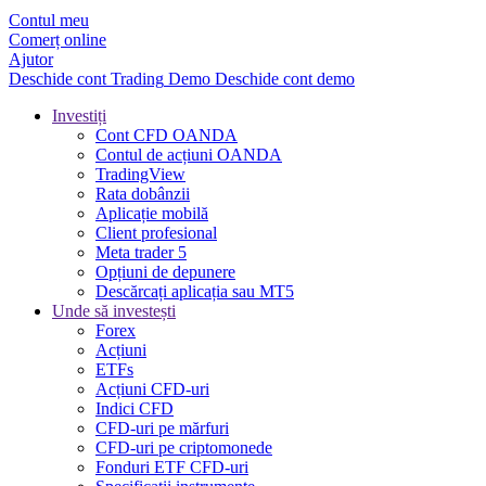
Contul meu
Comerț online
Ajutor
Deschide cont
Trading
Demo
Deschide cont demo
Investiți
Cont CFD OANDA
Contul de acțiuni OANDA
TradingView
Rata dobânzii
Aplicație mobilă
Client profesional
Meta trader 5
Opțiuni de depunere
Descărcați aplicația sau MT5
Unde să investești
Forex
Acțiuni
ETFs
Acțiuni CFD-uri
Indici CFD
CFD-uri pe mărfuri
CFD-uri pe criptomonede
Fonduri ETF CFD-uri