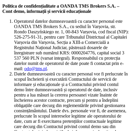
Politica de confidențialitate a OANDA TMS Brokers S.A. –
Cont demo, informații și servicii educaționale
Operatorul datelor dumneavoastră cu caracter personal este
OANDA TMS Brokers S.A., cu sediul în Varșovia, str.
Rondo Daszyńskiego nr. 1, 00-843 Varșovia, cod fiscal (NIP):
526-275-91-31, pentru care Tribunalul Districtual al Capitalei
Varșovia din Varșovia, Secția a XIII-a Comercială a
Registrului Național Judiciar, păstrează dosarele de
înregistrare sub numărul KRS: 0000204776, capital social 3
537 560 PLN (varsat integral). Responsabilul cu protecția
datelor numit de operatorul de date poate fi contactat prin e-
mail:
odo@tms.pl
.
Datele dumneavoastră cu caracter personal vor fi prelucrate în
scopul încheierii și executării Contractului de servicii de
informare și educaționale și a Contractului privind contul
demo între dumneavoastră și operatorul de date, inclusiv
pentru a lua măsuri la cererea persoanei vizate înainte de
încheierea acestor contracte, precum și pentru a îndeplini
obligațiile care decurg din reglementările privind gestionarea
consimțământului. Datele dvs. personale vor fi, de asemenea,
prelucrate în scopul intereselor legitime ale operatorului de
date, cum ar fi exercitarea pretențiilor contractuale legitime
care decurg din Contractul privind contul demo sau din