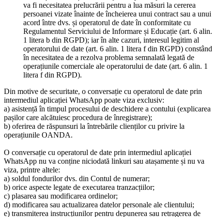
va fi necesitatea prelucrării pentru a lua măsuri la cererea
persoanei vizate înainte de încheierea unui contract sau a unui
acord între dvs. și operatorul de date în conformitate cu
Regulamentul Serviciului de Informare și Educație (art. 6 alin.
1 litera b din RGPD); iar în alte cazuri, interesul legitim al
operatorului de date (art. 6 alin. 1 litera f din RGPD) constând
în necesitatea de a rezolva problema semnalată legată de
operațiunile comerciale ale operatorului de date (art. 6 alin. 1
litera f din RGPD).
Din motive de securitate, o conversație cu operatorul de date prin
intermediul aplicației WhatsApp poate viza exclusiv:
a) asistență în timpul procesului de deschidere a contului (explicarea
pașilor care alcătuiesc procedura de înregistrare);
b) oferirea de răspunsuri la întrebările clienților cu privire la
operațiunile OANDA.
O conversație cu operatorul de date prin intermediul aplicației
WhatsApp nu va conține niciodată linkuri sau atașamente și nu va
viza, printre altele:
a) soldul fondurilor dvs. din Contul de numerar;
b) orice aspecte legate de executarea tranzacțiilor;
c) plasarea sau modificarea ordinelor;
d) modificarea sau actualizarea datelor personale ale clientului;
e) transmiterea instrucțiunilor pentru depunerea sau retragerea de