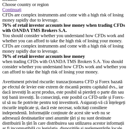
Choose country or region
Continuați
CFDs are complex instruments and come with a high risk of losing
money rapidly due to leverage.
76% of retail investor accounts lose money when trading CFDs
with OANDA TMS Brokers S.A.
You should consider whether you understand how CFDs work and
whether you can afford to take the high risk of losing your money.
CFDs are complex instruments and come with a high risk of losing
money rapidly due to leverage.
76% of retail investor accounts lose money
when trading CFDs with OANDA TMS Brokers S.A. You should
consider whether you understand how CFDs work and whether you
can afford to take the high risk of losing your money.
Avertisment privind riscurile: tranzacționarea CFD și Forex bazată
pe efectul de levier este extrem de riscantă pentru capitalul dvs., iar
dacă investiți în acest produs, este posibil să pierdeți o parte din sau
toți banii investiți. În consecință, este posibil ca CFD-urile și Forex-
ul să nu fie potrivite pentru toți investitorii. Asigurați-vă că înțelegeți
riscurile implicate și, dacă este necesar, solicitați consiliere
independentă. Informațiile conținute de acest site web nu se
adresează destinatarilor unei anumite țări și nu sunt destinate
distribuirii în țări în care distribuirea sau utilizarea acestor informații
ar fi incompatibilă cu legislația, dispozițiile și reglementările locale.