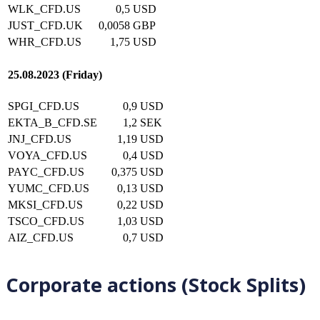
WLK_CFD.US
0,5
USD
JUST_CFD.UK
0,0058
GBP
WHR_CFD.US
1,75
USD
25.08.2023 (Friday)
SPGI_CFD.US
0,9
USD
EKTA_B_CFD.SE
1,2
SEK
JNJ_CFD.US
1,19
USD
VOYA_CFD.US
0,4
USD
PAYC_CFD.US
0,375
USD
YUMC_CFD.US
0,13
USD
MKSI_CFD.US
0,22
USD
TSCO_CFD.US
1,03
USD
AIZ_CFD.US
0,7
USD
Corporate actions (Stock Splits)