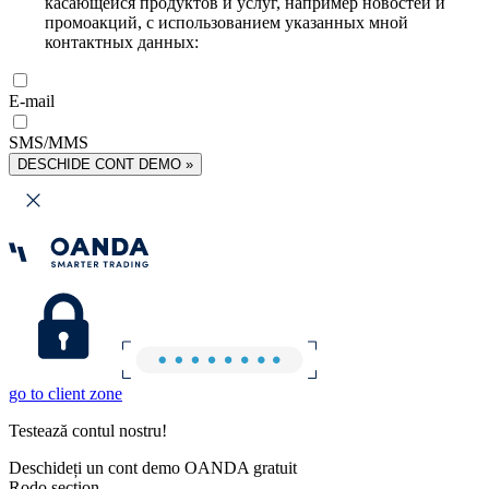
касающейся продуктов и услуг, например новостей и
промоакций, с использованием указанных мной
контактных данных:
E-mail
SMS/MMS
DESCHIDE CONT DEMO »
go to client zone
Testează contul nostru!
Deschideți un cont demo OANDA gratuit
Rodo section