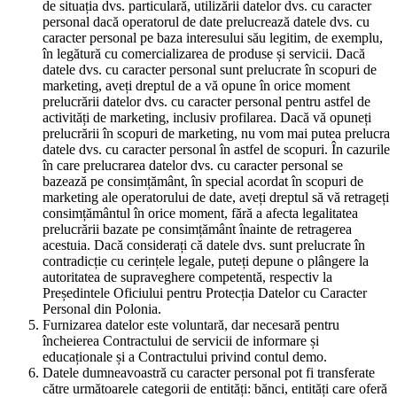
de situația dvs. particulară, utilizării datelor dvs. cu caracter
personal dacă operatorul de date prelucrează datele dvs. cu
caracter personal pe baza interesului său legitim, de exemplu,
în legătură cu comercializarea de produse și servicii. Dacă
datele dvs. cu caracter personal sunt prelucrate în scopuri de
marketing, aveți dreptul de a vă opune în orice moment
prelucrării datelor dvs. cu caracter personal pentru astfel de
activități de marketing, inclusiv profilarea. Dacă vă opuneți
prelucrării în scopuri de marketing, nu vom mai putea prelucra
datele dvs. cu caracter personal în astfel de scopuri. În cazurile
în care prelucrarea datelor dvs. cu caracter personal se
bazează pe consimțământ, în special acordat în scopuri de
marketing ale operatorului de date, aveți dreptul să vă retrageți
consimțământul în orice moment, fără a afecta legalitatea
prelucrării bazate pe consimțământ înainte de retragerea
acestuia. Dacă considerați că datele dvs. sunt prelucrate în
contradicție cu cerințele legale, puteți depune o plângere la
autoritatea de supraveghere competentă, respectiv la
Președintele Oficiului pentru Protecția Datelor cu Caracter
Personal din Polonia.
Furnizarea datelor este voluntară, dar necesară pentru
încheierea Contractului de servicii de informare și
educaționale și a Contractului privind contul demo.
Datele dumneavoastră cu caracter personal pot fi transferate
către următoarele categorii de entități: bănci, entități care oferă