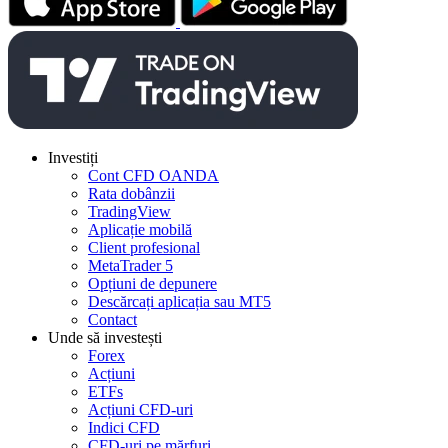
Investiți
Cont CFD OANDA
Rata dobânzii
TradingView
Aplicație mobilă
Client profesional
MetaTrader 5
Opțiuni de depunere
Descărcați aplicația sau MT5
Contact
Unde să investești
Forex
Acțiuni
ETFs
Acțiuni CFD-uri
Indici CFD
CFD-uri pe mărfuri