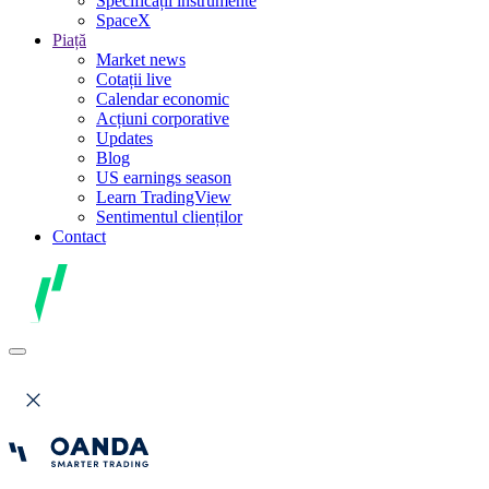
Specificații instrumente
SpaceX
Piață
Market news
Cotații live
Calendar economic
Acțiuni corporative
Updates
Blog
US earnings season
Learn TradingView
Sentimentul clienților
Contact