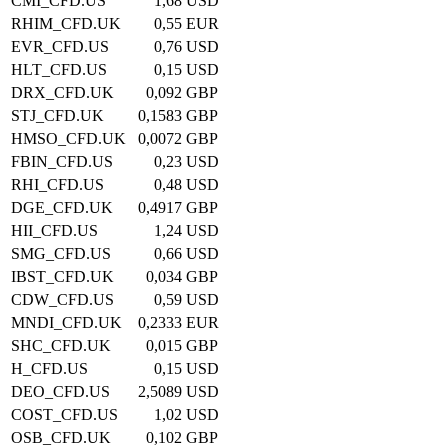
CMI_CFD.US
1,68
USD
RHIM_CFD.UK
0,55
EUR
EVR_CFD.US
0,76
USD
HLT_CFD.US
0,15
USD
DRX_CFD.UK
0,092
GBP
STJ_CFD.UK
0,1583
GBP
HMSO_CFD.UK
0,0072
GBP
FBIN_CFD.US
0,23
USD
RHI_CFD.US
0,48
USD
DGE_CFD.UK
0,4917
GBP
HII_CFD.US
1,24
USD
SMG_CFD.US
0,66
USD
IBST_CFD.UK
0,034
GBP
CDW_CFD.US
0,59
USD
MNDI_CFD.UK
0,2333
EUR
SHC_CFD.UK
0,015
GBP
H_CFD.US
0,15
USD
DEO_CFD.US
2,5089
USD
COST_CFD.US
1,02
USD
OSB_CFD.UK
0,102
GBP