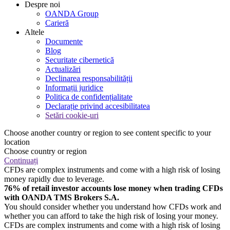
Despre noi
OANDA Group
Carieră
Altele
Documente
Blog
Securitate cibernetică
Actualizări
Declinarea responsabilității
Informații juridice
Politica de confidențialitate
Declarație privind accesibilitatea
Setări cookie-uri
Choose another country or region to see content specific to your
location
Choose country or region
Continuați
CFDs are complex instruments and come with a high risk of losing
money rapidly due to leverage.
76% of retail investor accounts lose money when trading CFDs
with OANDA TMS Brokers S.A.
You should consider whether you understand how CFDs work and
whether you can afford to take the high risk of losing your money.
CFDs are complex instruments and come with a high risk of losing