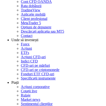
Cont CFD OANDA
Rata dobânzii
TradingView
Aplicație mobilă
Client profesional
MetaTrader 5
Opțiuni de depunere
Descărcați aplicația sau MT5
Contact
Unde să investești
Forex
Acțiuni
ETFs
Acțiuni CFD-uri
Indici CFD
CFD-uri pe mărfuri
CFD-uri pe criptomonede
Fonduri ETF CFD-uri
Specificații instrumente
Piață
Acțiuni corporative
Cotații live
Rulaje
Market news
Sentimentul clienților