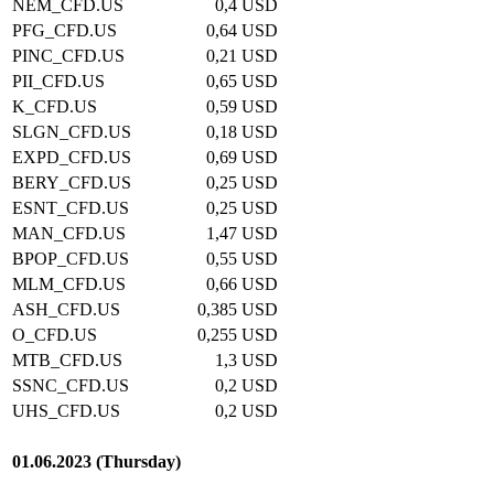
NEM_CFD.US
0,4
USD
PFG_CFD.US
0,64
USD
PINC_CFD.US
0,21
USD
PII_CFD.US
0,65
USD
K_CFD.US
0,59
USD
SLGN_CFD.US
0,18
USD
EXPD_CFD.US
0,69
USD
BERY_CFD.US
0,25
USD
ESNT_CFD.US
0,25
USD
MAN_CFD.US
1,47
USD
BPOP_CFD.US
0,55
USD
MLM_CFD.US
0,66
USD
ASH_CFD.US
0,385
USD
O_CFD.US
0,255
USD
MTB_CFD.US
1,3
USD
SSNC_CFD.US
0,2
USD
UHS_CFD.US
0,2
USD
01.06.2023 (Thursday)