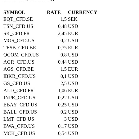
SYMBOL
RATE
CURRENCY
EQT_CFD.SE
1,5
SEK
TSN_CFD.US
0,48
USD
SK_CFD.FR
2,45
EUR
MOS_CFD.US
0,2
USD
TESB_CFD.BE
0,75
EUR
QCOM_CFD.US
0,8
USD
AGR_CFD.US
0,44
USD
AGS_CFD.BE
1,5
EUR
IBKR_CFD.US
0,1
USD
GS_CFD.US
2,5
USD
ALD_CFD.FR
1,06
EUR
JNPR_CFD.US
0,22
USD
EBAY_CFD.US
0,25
USD
BALL_CFD.US
0,2
USD
LMT_CFD.US
3
USD
BWA_CFD.US
0,17
USD
MCK_CFD.US
0,54
USD