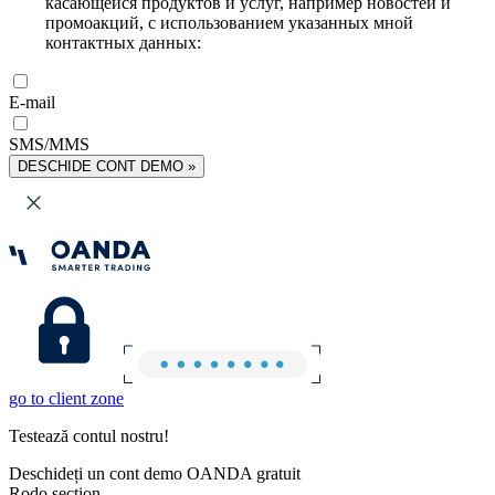
касающейся продуктов и услуг, например новостей и
промоакций, с использованием указанных мной
контактных данных:
E-mail
SMS/MMS
DESCHIDE CONT DEMO »
go to client zone
Testează contul nostru!
Deschideți un cont demo OANDA gratuit
Rodo section