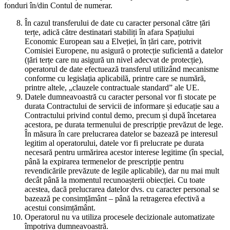
fonduri în/din Contul de numerar.
În cazul transferului de date cu caracter personal către țări
terțe, adică către destinatari stabiliți în afara Spațiului
Economic European sau a Elveției, în țări care, potrivit
Comisiei Europene, nu asigură o protecție suficientă a datelor
(țări terțe care nu asigură un nivel adecvat de protecție),
operatorul de date efectuează transferul utilizând mecanisme
conforme cu legislația aplicabilă, printre care se numără,
printre altele, „clauzele contractuale standard” ale UE.
Datele dumneavoastră cu caracter personal vor fi stocate pe
durata Contractului de servicii de informare și educație sau a
Contractului privind contul demo, precum și după încetarea
acestora, pe durata termenului de prescripție prevăzut de lege.
În măsura în care prelucrarea datelor se bazează pe interesul
legitim al operatorului, datele vor fi prelucrate pe durata
necesară pentru urmărirea acestor interese legitime (în special,
până la expirarea termenelor de prescripție pentru
revendicările prevăzute de legile aplicabile), dar nu mai mult
decât până la momentul recunoașterii obiecției. Cu toate
acestea, dacă prelucrarea datelor dvs. cu caracter personal se
bazează pe consimțământ – până la retragerea efectivă a
acestui consimțământ.
Operatorul nu va utiliza procesele decizionale automatizate
împotriva dumneavoastră.