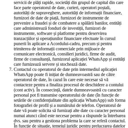
servicii de plăți rapide, societăți din grupul de capital din care
face parte operatorul de date, curieri, operatori poștali,
autorități de supraveghere, autorități de informații financiare,
furnizori de date de piață, furnizori de instrumente de
prevenire a fraudei și de combatere a spălării banilor, entități
care administrează fonduri de investiții, furnizori de
instrumente, software și platforme pentru deservirea
tranzacțiilor și operațiunilor financiare efectuate în cursul
punerii în aplicare a Acordului-cadru, precum și pentru
trimiterea de informații comerciale prin mijloace de
comunicare electronică, consilieri juridici, firme de audit,
firme de consultanță, furnizorul aplicației WhatsApp și entități
care furnizează servere și stochează date.
Contactul cu operatorul de date prin intermediul aplicației
WhatsApp poate fi inițiat de dumneavoastră sau de către
operatorul de date, în cazul în care este necesar să vă
contacteze pentru a finaliza procesul de deschidere a contului
(cont activ). În consecință, datele dumneavoastră cu caracter
personal pot fi transmise operatorului de date (în funcție de
setările de confidențialitate din aplicația WhatsApp) sub forma
fotografiei de profil și a numărului de telefon. Operatorul de
date vă poate solicita să furnizați alte date cu caracter personal
numai atunci când este necesar pentru a răspunde la întrebarea
dvs. sau pentru a gestiona problema la care se referă contactul.
În funcție de situație, temeiul juridic pentru prelucrarea datelor