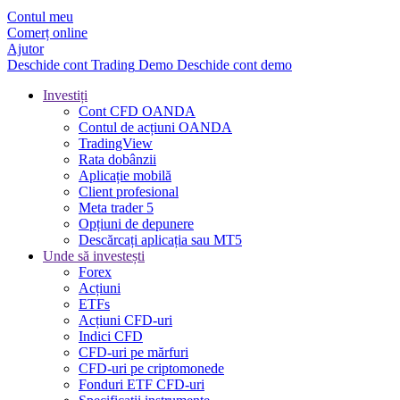
Contul meu
Comerț online
Ajutor
Deschide cont
Trading
Demo
Deschide cont demo
Investiți
Cont CFD OANDA
Contul de acțiuni OANDA
TradingView
Rata dobânzii
Aplicație mobilă
Client profesional
Meta trader 5
Opțiuni de depunere
Descărcați aplicația sau MT5
Unde să investești
Forex
Acțiuni
ETFs
Acțiuni CFD-uri
Indici CFD
CFD-uri pe mărfuri
CFD-uri pe criptomonede
Fonduri ETF CFD-uri