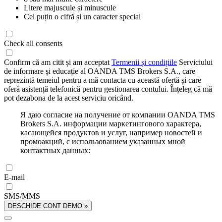
Litere majuscule și minuscule
Cel puțin o cifră și un caracter special
Check all consents
Confirm că am citit și am acceptat
Termenii și condițiile
Serviciului
de informare și educație al OANDA TMS Brokers S.A., care
reprezintă temeiul pentru a mă contacta cu această ofertă și care
oferă asistență telefonică pentru gestionarea contului. Înțeleg că mă
pot dezabona de la acest serviciu oricând.
Я даю согласие на получение от компании OANDA TMS
Brokers S.A. информации маркетингового характера,
касающейся продуктов и услуг, например новостей и
промоакций, с использованием указанных мной
контактных данных:
E-mail
SMS/MMS
DESCHIDE CONT DEMO »