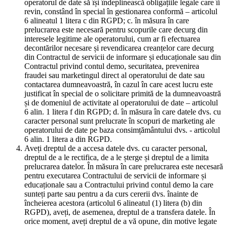
operatorul de date să își îndeplinească obligațiile legale care îi
revin, constând în special în gestionarea conformă – articolul
6 alineatul 1 litera c din RGPD; c. în măsura în care
prelucrarea este necesară pentru scopurile care decurg din
interesele legitime ale operatorului, cum ar fi efectuarea
decontărilor necesare și revendicarea creanțelor care decurg
din Contractul de servicii de informare și educaționale sau din
Contractul privind contul demo, securitatea, prevenirea
fraudei sau marketingul direct al operatorului de date sau
contactarea dumneavoastră, în cazul în care acest lucru este
justificat în special de o solicitare primită de la dumneavoastră
și de domeniul de activitate al operatorului de date – articolul
6 alin. 1 litera f din RGPD; d. în măsura în care datele dvs. cu
caracter personal sunt prelucrate în scopuri de marketing ale
operatorului de date pe baza consimțământului dvs. - articolul
6 alin. 1 litera a din RGPD.
Aveți dreptul de a accesa datele dvs. cu caracter personal,
dreptul de a le rectifica, de a le șterge și dreptul de a limita
prelucrarea datelor. În măsura în care prelucrarea este necesară
pentru executarea Contractului de servicii de informare și
educaționale sau a Contractului privind contul demo la care
sunteți parte sau pentru a da curs cererii dvs. înainte de
încheierea acestora (articolul 6 alineatul (1) litera (b) din
RGPD), aveți, de asemenea, dreptul de a transfera datele. În
orice moment, aveți dreptul de a vă opune, din motive legate