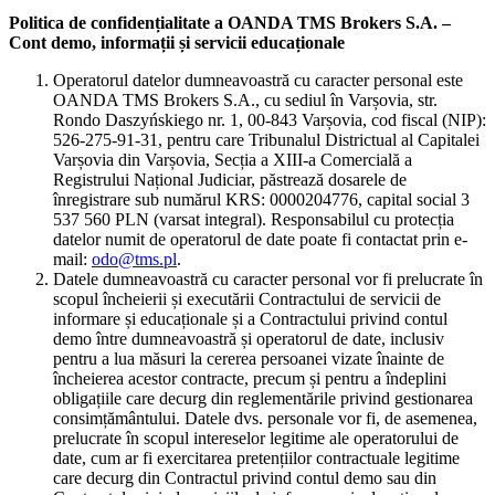
Politica de confidențialitate a OANDA TMS Brokers S.A. –
Cont demo, informații și servicii educaționale
Operatorul datelor dumneavoastră cu caracter personal este
OANDA TMS Brokers S.A., cu sediul în Varșovia, str.
Rondo Daszyńskiego nr. 1, 00-843 Varșovia, cod fiscal (NIP):
526-275-91-31, pentru care Tribunalul Districtual al Capitalei
Varșovia din Varșovia, Secția a XIII-a Comercială a
Registrului Național Judiciar, păstrează dosarele de
înregistrare sub numărul KRS: 0000204776, capital social 3
537 560 PLN (varsat integral). Responsabilul cu protecția
datelor numit de operatorul de date poate fi contactat prin e-
mail:
odo@tms.pl
.
Datele dumneavoastră cu caracter personal vor fi prelucrate în
scopul încheierii și executării Contractului de servicii de
informare și educaționale și a Contractului privind contul
demo între dumneavoastră și operatorul de date, inclusiv
pentru a lua măsuri la cererea persoanei vizate înainte de
încheierea acestor contracte, precum și pentru a îndeplini
obligațiile care decurg din reglementările privind gestionarea
consimțământului. Datele dvs. personale vor fi, de asemenea,
prelucrate în scopul intereselor legitime ale operatorului de
date, cum ar fi exercitarea pretențiilor contractuale legitime
care decurg din Contractul privind contul demo sau din