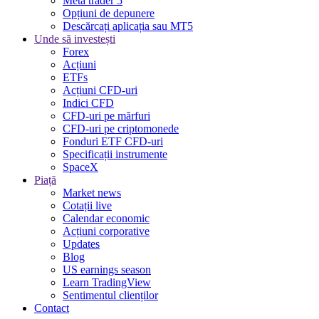
Meta trader 5
Opțiuni de depunere
Descărcați aplicația sau MT5
Unde să investești
Forex
Acțiuni
ETFs
Acțiuni CFD-uri
Indici CFD
CFD-uri pe mărfuri
CFD-uri pe criptomonede
Fonduri ETF CFD-uri
Specificații instrumente
SpaceX
Piață
Market news
Cotații live
Calendar economic
Acțiuni corporative
Updates
Blog
US earnings season
Learn TradingView
Sentimentul clienților
Contact