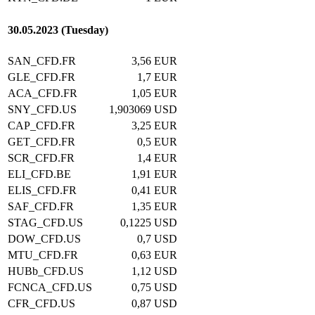
30.05.2023 (Tuesday)
SAN_CFD.FR
3,56
EUR
GLE_CFD.FR
1,7
EUR
ACA_CFD.FR
1,05
EUR
SNY_CFD.US
1,903069
USD
CAP_CFD.FR
3,25
EUR
GET_CFD.FR
0,5
EUR
SCR_CFD.FR
1,4
EUR
ELI_CFD.BE
1,91
EUR
ELIS_CFD.FR
0,41
EUR
SAF_CFD.FR
1,35
EUR
STAG_CFD.US
0,1225
USD
DOW_CFD.US
0,7
USD
MTU_CFD.FR
0,63
EUR
HUBb_CFD.US
1,12
USD
FCNCA_CFD.US
0,75
USD
CFR_CFD.US
0,87
USD