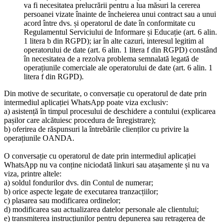
va fi necesitatea prelucrării pentru a lua măsuri la cererea
persoanei vizate înainte de încheierea unui contract sau a unui
acord între dvs. și operatorul de date în conformitate cu
Regulamentul Serviciului de Informare și Educație (art. 6 alin.
1 litera b din RGPD); iar în alte cazuri, interesul legitim al
operatorului de date (art. 6 alin. 1 litera f din RGPD) constând
în necesitatea de a rezolva problema semnalată legată de
operațiunile comerciale ale operatorului de date (art. 6 alin. 1
litera f din RGPD).
Din motive de securitate, o conversație cu operatorul de date prin
intermediul aplicației WhatsApp poate viza exclusiv:
a) asistență în timpul procesului de deschidere a contului (explicarea
pașilor care alcătuiesc procedura de înregistrare);
b) oferirea de răspunsuri la întrebările clienților cu privire la
operațiunile OANDA.
O conversație cu operatorul de date prin intermediul aplicației
WhatsApp nu va conține niciodată linkuri sau atașamente și nu va
viza, printre altele:
a) soldul fondurilor dvs. din Contul de numerar;
b) orice aspecte legate de executarea tranzacțiilor;
c) plasarea sau modificarea ordinelor;
d) modificarea sau actualizarea datelor personale ale clientului;
e) transmiterea instrucțiunilor pentru depunerea sau retragerea de