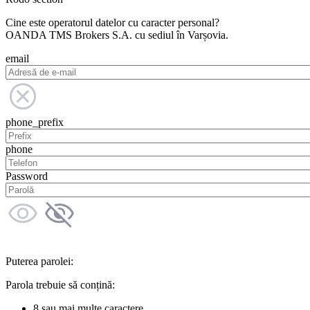
Cine este operatorul datelor cu caracter personal?
OANDA TMS Brokers S.A. cu sediul în Varșovia.
email
phone_prefix
phone
Password
Puterea parolei:
Parola trebuie să conțină:
8 sau mai multe caractere