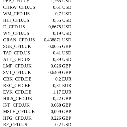
PEP_CFD.US
1,265
USD
CHRW_CFD.US
0,61
USD
WM_CFD.US
0,7
USD
HLI_CFD.US
0,55
USD
D_CFD.US
0,6675
USD
WY_CFD.US
0,19
USD
ORAN_CFD.US
0,438871
USD
SGE_CFD.UK
0,0655
GBP
TAP_CFD.US
0,41
USD
ALL_CFD.US
0,89
USD
LMP_CFD.UK
0,026
GBP
SVT_CFD.UK
0,6409
GBP
CBK_CFD.DE
0,2
EUR
REC_CFD.BE
0,31
EUR
EVK_CFD.DE
1,17
EUR
HILS_CFD.UK
0,22
GBP
INF_CFD.UK
0,068
GBP
MSLH_CFD.UK
0,099
GBP
HFG_CFD.UK
0,226
GBP
RF_CFD.US
0,2
USD