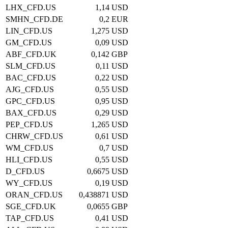
LHX_CFD.US
1,14
USD
SMHN_CFD.DE
0,2
EUR
LIN_CFD.US
1,275
USD
GM_CFD.US
0,09
USD
ABF_CFD.UK
0,142
GBP
SLM_CFD.US
0,11
USD
BAC_CFD.US
0,22
USD
AJG_CFD.US
0,55
USD
GPC_CFD.US
0,95
USD
BAX_CFD.US
0,29
USD
PEP_CFD.US
1,265
USD
CHRW_CFD.US
0,61
USD
WM_CFD.US
0,7
USD
HLI_CFD.US
0,55
USD
D_CFD.US
0,6675
USD
WY_CFD.US
0,19
USD
ORAN_CFD.US
0,438871
USD
SGE_CFD.UK
0,0655
GBP
TAP_CFD.US
0,41
USD