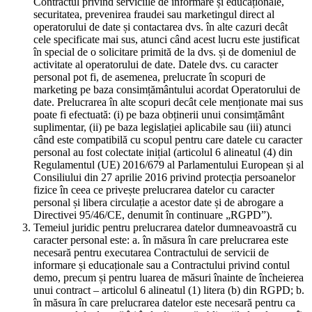
Contractul privind serviciile de informare și educaționale,
securitatea, prevenirea fraudei sau marketingul direct al
operatorului de date și contactarea dvs. în alte cazuri decât
cele specificate mai sus, atunci când acest lucru este justificat
în special de o solicitare primită de la dvs. și de domeniul de
activitate al operatorului de date. Datele dvs. cu caracter
personal pot fi, de asemenea, prelucrate în scopuri de
marketing pe baza consimțământului acordat Operatorului de
date. Prelucrarea în alte scopuri decât cele menționate mai sus
poate fi efectuată: (i) pe baza obținerii unui consimțământ
suplimentar, (ii) pe baza legislației aplicabile sau (iii) atunci
când este compatibilă cu scopul pentru care datele cu caracter
personal au fost colectate inițial (articolul 6 alineatul (4) din
Regulamentul (UE) 2016/679 al Parlamentului European și al
Consiliului din 27 aprilie 2016 privind protecția persoanelor
fizice în ceea ce privește prelucrarea datelor cu caracter
personal și libera circulație a acestor date și de abrogare a
Directivei 95/46/CE, denumit în continuare „RGPD”).
Temeiul juridic pentru prelucrarea datelor dumneavoastră cu
caracter personal este: a. în măsura în care prelucrarea este
necesară pentru executarea Contractului de servicii de
informare și educaționale sau a Contractului privind contul
demo, precum și pentru luarea de măsuri înainte de încheierea
unui contract – articolul 6 alineatul (1) litera (b) din RGPD; b.
în măsura în care prelucrarea datelor este necesară pentru ca