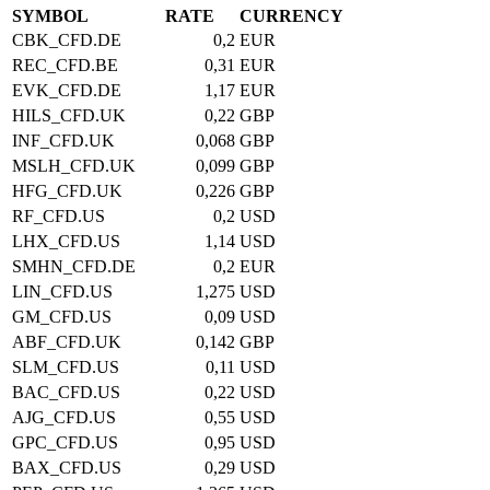
SYMBOL
RATE
CURRENCY
CBK_CFD.DE
0,2
EUR
REC_CFD.BE
0,31
EUR
EVK_CFD.DE
1,17
EUR
HILS_CFD.UK
0,22
GBP
INF_CFD.UK
0,068
GBP
MSLH_CFD.UK
0,099
GBP
HFG_CFD.UK
0,226
GBP
RF_CFD.US
0,2
USD
LHX_CFD.US
1,14
USD
SMHN_CFD.DE
0,2
EUR
LIN_CFD.US
1,275
USD
GM_CFD.US
0,09
USD
ABF_CFD.UK
0,142
GBP
SLM_CFD.US
0,11
USD
BAC_CFD.US
0,22
USD
AJG_CFD.US
0,55
USD
GPC_CFD.US
0,95
USD
BAX_CFD.US
0,29
USD