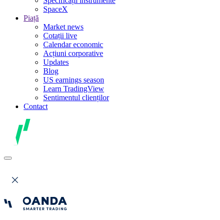
Specificații instrumente
SpaceX
Piață
Market news
Cotații live
Calendar economic
Acțiuni corporative
Updates
Blog
US earnings season
Learn TradingView
Sentimentul clienților
Contact