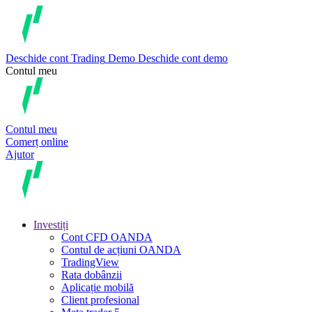
Deschide cont
Trading
Demo
Deschide cont demo
Contul meu
Contul meu
Comerț online
Ajutor
Investiți
Cont CFD OANDA
Contul de acțiuni OANDA
TradingView
Rata dobânzii
Aplicație mobilă
Client profesional