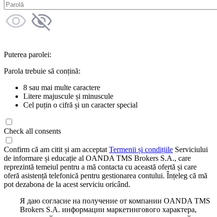
Puterea parolei:
Parola trebuie să conțină:
8 sau mai multe caractere
Litere majuscule și minuscule
Cel puțin o cifră și un caracter special
Check all consents
Confirm că am citit și am acceptat
Termenii și condițiile
Serviciului
de informare și educație al OANDA TMS Brokers S.A., care
reprezintă temeiul pentru a mă contacta cu această ofertă și care
oferă asistență telefonică pentru gestionarea contului. Înțeleg că mă
pot dezabona de la acest serviciu oricând.
Я даю согласие на получение от компании OANDA TMS
Brokers S.A. информации маркетингового характера,