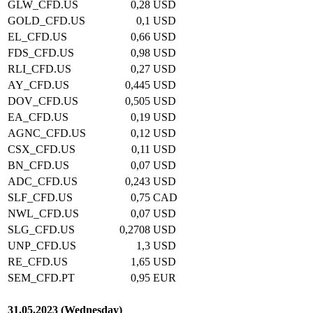
GLW_CFD.US
0,28
USD
GOLD_CFD.US
0,1
USD
EL_CFD.US
0,66
USD
FDS_CFD.US
0,98
USD
RLI_CFD.US
0,27
USD
AY_CFD.US
0,445
USD
DOV_CFD.US
0,505
USD
EA_CFD.US
0,19
USD
AGNC_CFD.US
0,12
USD
CSX_CFD.US
0,11
USD
BN_CFD.US
0,07
USD
ADC_CFD.US
0,243
USD
SLF_CFD.US
0,75
CAD
NWL_CFD.US
0,07
USD
SLG_CFD.US
0,2708
USD
UNP_CFD.US
1,3
USD
RE_CFD.US
1,65
USD
SEM_CFD.PT
0,95
EUR
31.05.2023 (Wednesday)