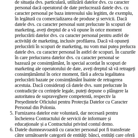
de situația dvs. particulară, utilizării datelor dvs. cu caracter
personal dacă operatorul de date prelucrează datele dvs. cu
caracter personal pe baza interesului său legitim, de exemplu,
în legătură cu comercializarea de produse și servicii. Dacă
datele dvs. cu caracter personal sunt prelucrate în scopuri de
marketing, aveți dreptul de a vă opune în orice moment
prelucrării datelor dvs. cu caracter personal pentru astfel de
activități de marketing, inclusiv profilarea. Dacă vă opuneți
prelucrării în scopuri de marketing, nu vom mai putea prelucra
datele dvs. cu caracter personal în astfel de scopuri. În cazurile
în care prelucrarea datelor dvs. cu caracter personal se
bazează pe consimțământ, în special acordat în scopuri de
marketing ale operatorului de date, aveți dreptul să vă retrageți
consimțământul în orice moment, fără a afecta legalitatea
prelucrării bazate pe consimțământ înainte de retragerea
acestuia. Dacă considerați că datele dvs. sunt prelucrate în
contradicție cu cerințele legale, puteți depune o plângere la
autoritatea de supraveghere competentă, respectiv la
Președintele Oficiului pentru Protecția Datelor cu Caracter
Personal din Polonia.
Furnizarea datelor este voluntară, dar necesară pentru
încheierea Contractului de servicii de informare și
educaționale și a Contractului privind contul demo.
Datele dumneavoastră cu caracter personal pot fi transferate
către următoarele categorii de entități: bănci, entități care oferă