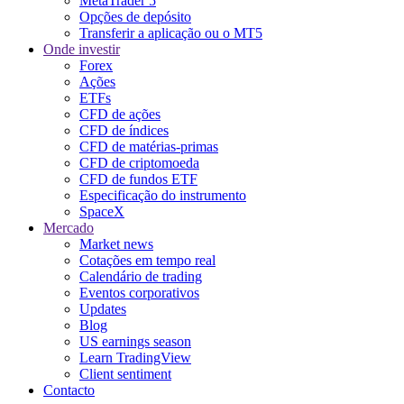
MetaTrader 5
Opções de depósito
Transferir a aplicação ou o MT5
Onde investir
Forex
Ações
ETFs
CFD de ações
CFD de índices
CFD de matérias-primas
CFD de criptomoeda
CFD de fundos ETF
Especificação do instrumento
SpaceX
Mercado
Market news
Cotações em tempo real
Calendário de trading
Eventos corporativos
Updates
Blog
US earnings season
Learn TradingView
Client sentiment
Contacto