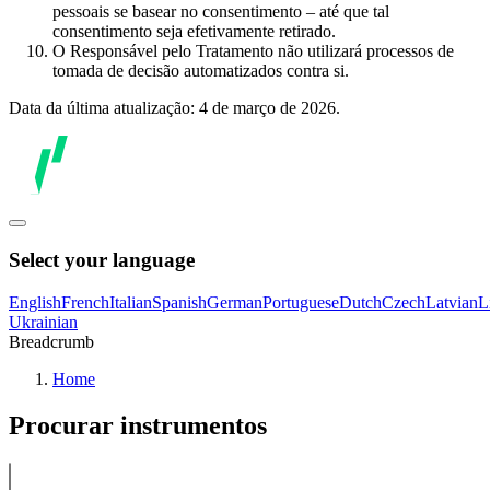
pessoais se basear no consentimento – até que tal
consentimento seja efetivamente retirado.
O Responsável pelo Tratamento não utilizará processos de
tomada de decisão automatizados contra si.
Data da última atualização: 4 de março de 2026.
Select your language
English
French
Italian
Spanish
German
Portuguese
Dutch
Czech
Latvian
L
Ukrainian
Breadcrumb
Home
Procurar instrumentos