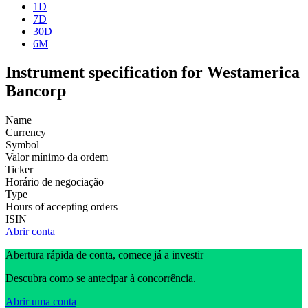
1D
7D
30D
6M
Instrument specification for Westamerica
Bancorp
Name
Currency
Symbol
Valor mínimo da ordem
Ticker
Horário de negociação
Type
Hours of accepting orders
ISIN
Abrir conta
Abertura rápida de conta, comece já a investir
Descubra como se antecipar à concorrência.
Abrir uma conta