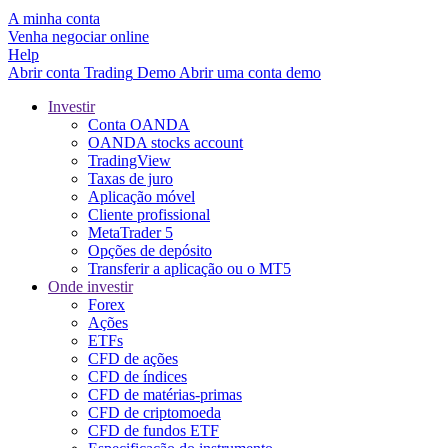
A minha conta
Venha negociar online
Help
Abrir conta
Trading
Demo
Abrir uma conta demo
Investir
Conta OANDA
OANDA stocks account
TradingView
Taxas de juro
Aplicação móvel
Cliente profissional
MetaTrader 5
Opções de depósito
Transferir a aplicação ou o MT5
Onde investir
Forex
Ações
ETFs
CFD de ações
CFD de índices
CFD de matérias-primas
CFD de criptomoeda
CFD de fundos ETF