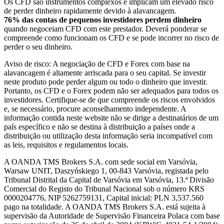
Os CFD são instrumentos complexos e implicam um elevado risco
de perder dinheiro rapidamente devido à alavancagem.
76% das contas de pequenos investidores perdem dinheiro
quando negoceiam CFD com este prestador. Deverá ponderar se
compreende como funcionam os CFD e se pode incorrer no risco de
perder o seu dinheiro.
Aviso de risco: A negociação de CFD e Forex com base na
alavancagem é altamente arriscada para o seu capital. Se investir
neste produto pode perder algum ou todo o dinheiro que investir.
Portanto, os CFD e o Forex podem não ser adequados para todos os
investidores. Certifique-se de que compreende os riscos envolvidos
e, se necessário, procure aconselhamento independente. A
informação contida neste website não se dirige a destinatários de um
país específico e não se destina à distribuição a países onde a
distribuição ou utilização desta informação seria incompatível com
as leis, requisitos e regulamentos locais.
A OANDA TMS Brokers S.A. com sede social em Varsóvia,
Warsaw UNIT, Daszyńskiego 1, 00-843 Varsóvia, registada pelo
Tribunal Distrital da Capital de Varsóvia em Varsóvia, 13.ª Divisão
Comercial do Registo do Tribunal Nacional sob o número KRS
0000204776, NIP 5262759131, Capital inicial: PLN 3,537.560
pago na totalidade. A OANDA TMS Brokers S.A. está sujeita à
supervisão da Autoridade de Supervisão Financeira Polaca com base