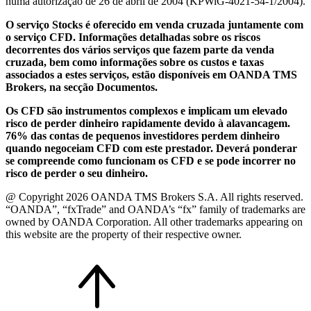
numa autorização de 26 de abril de 2004 (KPWiG-4021-54-1/2004).
O serviço Stocks é oferecido em venda cruzada juntamente com
o serviço CFD. Informações detalhadas sobre os riscos
decorrentes dos vários serviços que fazem parte da venda
cruzada, bem como informações sobre os custos e taxas
associados a estes serviços, estão disponíveis em OANDA TMS
Brokers, na secção Documentos.
Os CFD são instrumentos complexos e implicam um elevado
risco de perder dinheiro rapidamente devido à alavancagem.
76% das contas de pequenos investidores perdem dinheiro
quando negoceiam CFD com este prestador. Deverá ponderar
se compreende como funcionam os CFD e se pode incorrer no
risco de perder o seu dinheiro.
@ Copyright 2026 OANDA TMS Brokers S.A. All rights reserved.
“OANDA”, “fxTrade” and OANDA’s “fx” family of trademarks are
owned by OANDA Corporation. All other trademarks appearing on
this website are the property of their respective owner.