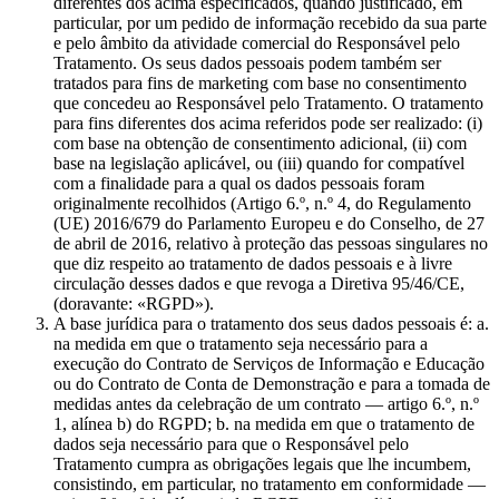
diferentes dos acima especificados, quando justificado, em
particular, por um pedido de informação recebido da sua parte
e pelo âmbito da atividade comercial do Responsável pelo
Tratamento. Os seus dados pessoais podem também ser
tratados para fins de marketing com base no consentimento
que concedeu ao Responsável pelo Tratamento. O tratamento
para fins diferentes dos acima referidos pode ser realizado: (i)
com base na obtenção de consentimento adicional, (ii) com
base na legislação aplicável, ou (iii) quando for compatível
com a finalidade para a qual os dados pessoais foram
originalmente recolhidos (Artigo 6.º, n.º 4, do Regulamento
(UE) 2016/679 do Parlamento Europeu e do Conselho, de 27
de abril de 2016, relativo à proteção das pessoas singulares no
que diz respeito ao tratamento de dados pessoais e à livre
circulação desses dados e que revoga a Diretiva 95/46/CE,
(doravante: «RGPD»).
A base jurídica para o tratamento dos seus dados pessoais é: a.
na medida em que o tratamento seja necessário para a
execução do Contrato de Serviços de Informação e Educação
ou do Contrato de Conta de Demonstração e para a tomada de
medidas antes da celebração de um contrato — artigo 6.º, n.º
1, alínea b) do RGPD; b. na medida em que o tratamento de
dados seja necessário para que o Responsável pelo
Tratamento cumpra as obrigações legais que lhe incumbem,
consistindo, em particular, no tratamento em conformidade —