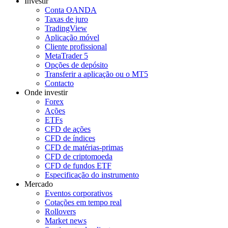
Investir
Conta OANDA
Taxas de juro
TradingView
Aplicação móvel
Cliente profissional
MetaTrader 5
Opções de depósito
Transferir a aplicação ou o MT5
Contacto
Onde investir
Forex
Ações
ETFs
CFD de ações
CFD de índices
CFD de matérias-primas
CFD de criptomoeda
CFD de fundos ETF
Especificação do instrumento
Mercado
Eventos corporativos
Cotações em tempo real
Rollovers
Market news