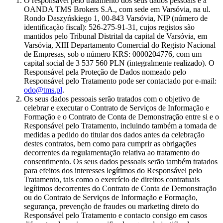
O responsável pelo tratamento dos seus dados pessoais é a
OANDA TMS Brokers S.A., com sede em Varsóvia, na ul.
Rondo Daszyńskiego 1, 00-843 Varsóvia, NIP (número de
identificação fiscal): 526-275-91-31, cujos registos são
mantidos pelo Tribunal Distrital da capital de Varsóvia, em
Varsóvia, XIII Departamento Comercial do Registo Nacional
de Empresas, sob o número KRS: 0000204776, com um
capital social de 3 537 560 PLN (integralmente realizado). O
Responsável pela Proteção de Dados nomeado pelo
Responsável pelo Tratamento pode ser contactado por e-mail:
odo@tms.pl
.
Os seus dados pessoais serão tratados com o objetivo de
celebrar e executar o Contrato de Serviços de Informação e
Formação e o Contrato de Conta de Demonstração entre si e o
Responsável pelo Tratamento, incluindo também a tomada de
medidas a pedido do titular dos dados antes da celebração
destes contratos, bem como para cumprir as obrigações
decorrentes da regulamentação relativa ao tratamento do
consentimento. Os seus dados pessoais serão também tratados
para efeitos dos interesses legítimos do Responsável pelo
Tratamento, tais como o exercício de direitos contratuais
legítimos decorrentes do Contrato de Conta de Demonstração
ou do Contrato de Serviços de Informação e Formação,
segurança, prevenção de fraudes ou marketing direto do
Responsável pelo Tratamento e contacto consigo em casos