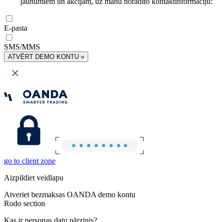
jaunumiem un akcijām, uz manu norādīto kontaktinformāciju:
E-pasta
SMS/MMS
ATVĒRT DEMO KONTU »
go to client zone
Aizpildiet veidlapu
Atveriet bezmaksas OANDA demo kontu
Rodo section
Kas ir personas datu pārzinis?