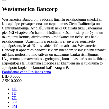
Westamerica Bancorp
Westamerica Bancorp ir vadošais finanšu pakalpojumu sniedzējs,
kas apkalpo privātpersonas un uzņēmumus Ziemeļkalifornijā un
Centrālkalifornijā. Ar plašu vairāk nekā 80 filiāļu tīklu uzņēmums
piedāvā visaptverošu banku risinājumu klāstu, tostarp norēķinu un
uzkrājumu kontus, aizdevumus, kredītkartes un tiešsaistes banku
pakalpojumus. Uzņēmums ir pazīstams ar savu personalizēto
apkalpošanu, iesaistīšanos sabiedrībā un atbalstu. Westamerica
Bancorp ir apņēmies palīdzēt saviem klientiem sasniegt viņu finanšu
mērķus, nodrošinot inovatīvus un uzticamus banku risinājumus.
Uzņēmuma pamatvērtības - godīgums, komandas darbs un izcilība -
atspoguļojas tā ilgtermiņa attiecībās ar klientiem un ieguldījumā to
apkalpoto kopienu ekonomiskajā izaugsmē.
Pārdošanas cena
Pirkšanas cena
BID
0.0000
ASK
0.0000
1H
1D
7D
30D
6M