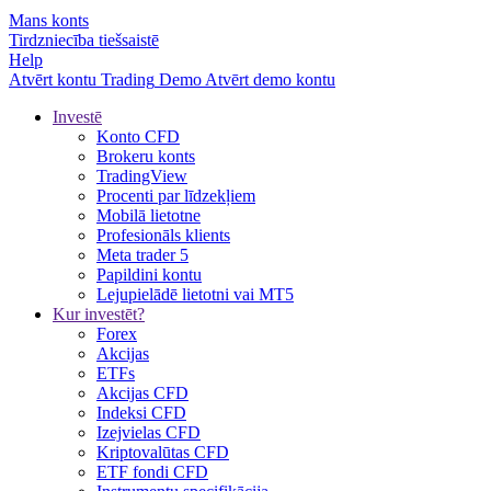
Mans konts
Tirdzniecība tiešsaistē
Help
Atvērt kontu
Trading
Demo
Atvērt demo kontu
Investē
Konto CFD
Brokeru konts
TradingView
Procenti par līdzekļiem
Mobilā lietotne
Profesionāls klients
Meta trader 5
Papildini kontu
Lejupielādē lietotni vai MT5
Kur investēt?
Forex
Akcijas
ETFs
Akcijas CFD
Indeksi CFD
Izejvielas CFD
Kriptovalūtas CFD
ETF fondi CFD