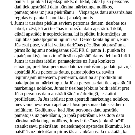
panta 1. punkta f) apakšpunkts; d. tiktāl, ciktāl jūsu personas
dati tiek apstrādāti datu pārziņa mārketinga nolūkos,
pamatojoties uz jūsu piekrišanu – Vispārīgās datu aizsardzības
regulas 6. panta 1. punkta a) apakšpunkts.
Jums ir tiesības piekļūt saviem personas datiem, tiesības tos
labot, dzēst, kā arī tiesības ierobežot datu apstrādi. Tiktāl,
ciktāl apstrāde ir nepieciešama, lai izpildītu Informācijas un
izglītības pakalpojumu līgumu vai Demo konta līgumu, kurā
Jūs esat puse, vai lai veiktu darbības pēc Jūsu pieprasījuma
pirms šo līgumu noslēgšanas (GDPR 6. panta 1. punkta b)
apakšpunkts), Jums ir arī tiesības pārsūtīt datus. Jebkurā brīdī
Jums ir tiesības iebilst, pamatojoties uz Jūsu konkrēto
situāciju, pret Jūsu personas datu izmantošanu, ja datu pārziņš
apstrādā Jūsu personas datus, pamatojoties uz savām
leģitīmajām interesēm, piemēram, saistībā ar produktu un
pakalpojumu mārketingu. Ja Jūsu personas dati tiek apstrādāti
mārketinga nolūkos, Jums ir tiesības jebkurā brīdī iebilst pret
Jūsu personas datu apstrādi šādā mārketingā, ieskaitot
profilēšanu. Ja Jūs iebilstat pret apstrādi mārketinga nolūkos,
mēs vairs nevarēsim apstrādāt Jūsu personas datus šādiem
nolūkiem. Gadījumos, kad Jūsu personas datu apstrāde
pamatojas uz piekrišanu, jo īpaši piekrišanu, kas dota datu
pārziņa mārketinga nolūkos, Jums ir tiesības jebkurā brīdī
atsaukt savu piekrišanu, neietekmējot apstrādes likumību, kas
balstījās uz piekrišanu pirms tās atsaukšanas. Ja uzskatāt, ka