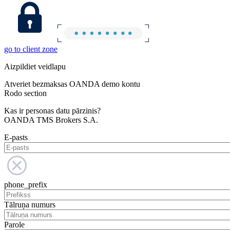
go to client zone
Aizpildiet veidlapu
Atveriet bezmaksas OANDA demo kontu
Rodo section
Kas ir personas datu pārzinis?
OANDA TMS Brokers S.A.
E-pasts
phone_prefix
Tālruņa numurs
Parole