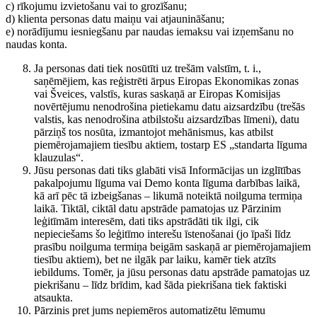
c) rīkojumu izvietošanu vai to grozīšanu;
d) klienta personas datu maiņu vai atjaunināšanu;
e) norādījumu iesniegšanu par naudas iemaksu vai izņemšanu no
naudas konta.
Ja personas dati tiek nosūtīti uz trešām valstīm, t. i.,
saņēmējiem, kas reģistrēti ārpus Eiropas Ekonomikas zonas
vai Šveices, valstīs, kuras saskaņā ar Eiropas Komisijas
novērtējumu nenodrošina pietiekamu datu aizsardzību (trešās
valstis, kas nenodrošina atbilstošu aizsardzības līmeni), datu
pārziņš tos nosūta, izmantojot mehānismus, kas atbilst
piemērojamajiem tiesību aktiem, tostarp ES „standarta līguma
klauzulas“.
Jūsu personas dati tiks glabāti visā Informācijas un izglītības
pakalpojumu līguma vai Demo konta līguma darbības laikā,
kā arī pēc tā izbeigšanas – likumā noteiktā noilguma termiņa
laikā. Tiktāl, ciktāl datu apstrāde pamatojas uz Pārzinim
leģitīmām interesēm, dati tiks apstrādāti tik ilgi, cik
nepieciešams šo leģitīmo interešu īstenošanai (jo īpaši līdz
prasību noilguma termiņa beigām saskaņā ar piemērojamajiem
tiesību aktiem), bet ne ilgāk par laiku, kamēr tiek atzīts
iebildums. Tomēr, ja jūsu personas datu apstrāde pamatojas uz
piekrišanu – līdz brīdim, kad šāda piekrišana tiek faktiski
atsaukta.
Pārzinis pret jums nepiemēros automatizētu lēmumu