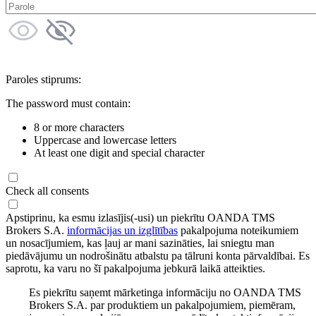
Paroles stiprums:
The password must contain:
8 or more characters
Uppercase and lowercase letters
At least one digit and special character
Check all consents
Apstiprinu, ka esmu izlasījis(-usi) un piekrītu OANDA TMS
Brokers S.A.
informācijas un izglītības
pakalpojuma noteikumiem
un nosacījumiem, kas ļauj ar mani sazināties, lai sniegtu man
piedāvājumu un nodrošinātu atbalstu pa tālruni konta pārvaldībai. Es
saprotu, ka varu no šī pakalpojuma jebkurā laikā atteikties.
Es piekrītu saņemt mārketinga informāciju no OANDA TMS
Brokers S.A. par produktiem un pakalpojumiem, piemēram,