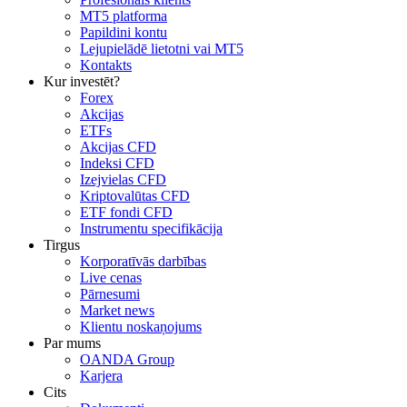
MT5 platforma
Papildini kontu
Lejupielādē lietotni vai MT5
Kontakts
Kur investēt?
Forex
Akcijas
ETFs
Akcijas CFD
Indeksi CFD
Izejvielas CFD
Kriptovalūtas CFD
ETF fondi CFD
Instrumentu specifikācija
Tirgus
Korporatīvās darbības
Live cenas
Pārnesumi
Market news
Klientu noskaņojums
Par mums
OANDA Group
Karjera
Cits