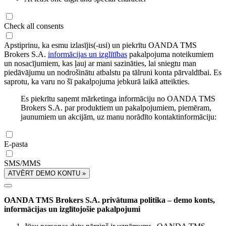
Check all consents
Apstiprinu, ka esmu izlasījis(-usi) un piekrītu OANDA TMS
Brokers S.A.
informācijas un izglītības
pakalpojuma noteikumiem
un nosacījumiem, kas ļauj ar mani sazināties, lai sniegtu man
piedāvājumu un nodrošinātu atbalstu pa tālruni konta pārvaldībai. Es
saprotu, ka varu no šī pakalpojuma jebkurā laikā atteikties.
Es piekrītu saņemt mārketinga informāciju no OANDA TMS
Brokers S.A. par produktiem un pakalpojumiem, piemēram,
jaunumiem un akcijām, uz manu norādīto kontaktinformāciju:
E-pasta
SMS/MMS
ATVĒRT DEMO KONTU »
OANDA TMS Brokers S.A. privātuma politika – demo konts,
informācijas un izglītojošie pakalpojumi