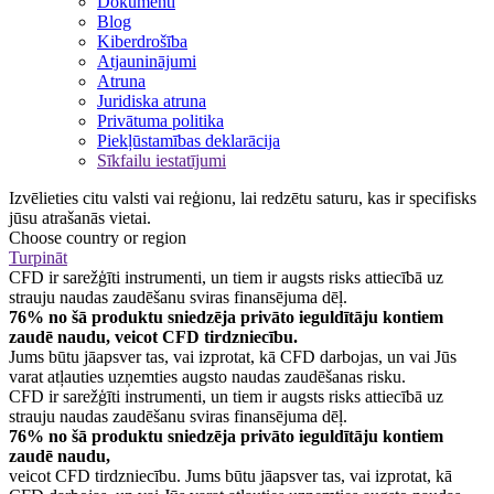
Dokumenti
Blog
Kiberdrošība
Atjauninājumi
Atruna
Juridiska atruna
Privātuma politika
Piekļūstamības deklarācija
Sīkfailu iestatījumi
Izvēlieties citu valsti vai reģionu, lai redzētu saturu, kas ir specifisks
jūsu atrašanās vietai.
Choose country or region
Turpināt
CFD ir sarežģīti instrumenti, un tiem ir augsts risks attiecībā uz
strauju naudas zaudēšanu sviras finansējuma dēļ.
76% no šā produktu sniedzēja privāto ieguldītāju kontiem
zaudē naudu, veicot CFD tirdzniecību.
Jums būtu jāapsver tas, vai izprotat, kā CFD darbojas, un vai Jūs
varat atļauties uzņemties augsto naudas zaudēšanas risku.
CFD ir sarežģīti instrumenti, un tiem ir augsts risks attiecībā uz
strauju naudas zaudēšanu sviras finansējuma dēļ.
76% no šā produktu sniedzēja privāto ieguldītāju kontiem
zaudē naudu,
veicot CFD tirdzniecību. Jums būtu jāapsver tas, vai izprotat, kā