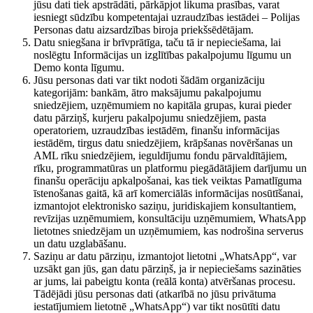
jūsu dati tiek apstrādāti, pārkāpjot likuma prasības, varat
iesniegt sūdzību kompetentajai uzraudzības iestādei – Polijas
Personas datu aizsardzības biroja priekšsēdētājam.
Datu sniegšana ir brīvprātīga, taču tā ir nepieciešama, lai
noslēgtu Informācijas un izglītības pakalpojumu līgumu un
Demo konta līgumu.
Jūsu personas dati var tikt nodoti šādām organizāciju
kategorijām: bankām, ātro maksājumu pakalpojumu
sniedzējiem, uzņēmumiem no kapitāla grupas, kurai pieder
datu pārziņš, kurjeru pakalpojumu sniedzējiem, pasta
operatoriem, uzraudzības iestādēm, finanšu informācijas
iestādēm, tirgus datu sniedzējiem, krāpšanas novēršanas un
AML rīku sniedzējiem, ieguldījumu fondu pārvaldītājiem,
rīku, programmatūras un platformu piegādātājiem darījumu un
finanšu operāciju apkalpošanai, kas tiek veiktas Pamatlīguma
īstenošanas gaitā, kā arī komerciālās informācijas nosūtīšanai,
izmantojot elektronisko saziņu, juridiskajiem konsultantiem,
revīzijas uzņēmumiem, konsultāciju uzņēmumiem, WhatsApp
lietotnes sniedzējam un uzņēmumiem, kas nodrošina serverus
un datu uzglabāšanu.
Saziņu ar datu pārziņu, izmantojot lietotni „WhatsApp“, var
uzsākt gan jūs, gan datu pārziņš, ja ir nepieciešams sazināties
ar jums, lai pabeigtu konta (reālā konta) atvēršanas procesu.
Tādējādi jūsu personas dati (atkarībā no jūsu privātuma
iestatījumiem lietotnē „WhatsApp“) var tikt nosūtīti datu