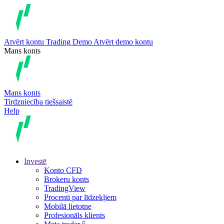
Atvērt kontu
Trading
Demo
Atvērt demo kontu
Mans konts
Mans konts
Tirdzniecība tiešsaistē
Help
Investē
Konto CFD
Brokeru konts
TradingView
Procenti par līdzekļiem
Mobilā lietotne
Profesionāls klients