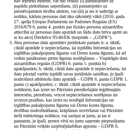
nav iepriekš minētie, var tikt veikta: (i) pamatojoties uz
papildu piekrišanas saņemšanu, (ii) pamatojoties uz
piemērojamiem tiesību aktiem, vai (iii) ja tas ir saderīgi ar
nolūku, kādam personas dati tika sākotnēji vākti (2016. gada
27. aprīļa Eiropas Parlamenta un Padomes Regulas (ES)
2016/679 6. panta 4. punkts par fizisko personu aizsardzību
attiecībā uz personas datu apstrādi un šādu datu brīvu apriti un
ar ko atceļ Direktīvu 95/46/EK (turpmāk – „GDPR”).
Jūsu personas datu apstrādes juridiskais pamats ir: a. tiktāl,
ciktāl apstrāde ir nepieciešama, lai izpildītu Informācijas un
izglītības pakalpojumu līgumu vai Demo konta līgumu, kā arī
veiktu pasākumus pirms līguma noslēgšanas – Vispārīgās datu
aizsardzības regulas (GDPR) 6. panta 1. punkta b)
apakšpunkts; b. tiktāl, ciktāl datu apstrāde ir nepieciešama, lai
datu pārziņš varētu izpildīt savas juridiskās saistības, jo īpaši
nodrošinot atbilstošu datu apstrādi – GDPR 6. panta GDPR 1.
panta c) apakšpunkts; c. tiktāl, ciktāl apstrāde ir nepieciešama
nolūkiem, kas izriet no Pārzinim piemītošajām leģitīmajām
interesēm, piemēram, veicot nepieciešamos norēķinus un
izvirzot prasības, kas izriet no noslēgtā Informācijas un
izglītības pakalpojumu līguma vai Demo konta līguma,
drošības nodrošināšanai, krāpšanas novēršanai vai Pārzinim
tiešā mārketinga nolūkos, vai saziņai ar jums, ja tas ir
pamatots, jo īpaši, ņemot vērā no jums saņemto pieprasījumu
un Pārzinim veiktās uzņēmējdarbības apjomu – GDPR 6.