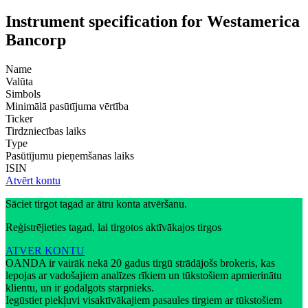
Instrument specification for Westamerica
Bancorp
Name
Valūta
Simbols
Minimālā pasūtījuma vērtība
Ticker
Tirdzniecības laiks
Type
Pasūtījumu pieņemšanas laiks
ISIN
Atvērt kontu
Sāciet tirgot tagad ar ātru konta atvēršanu.
Reģistrējieties tagad, lai tirgotos aktīvākajos tirgos
ATVER KONTU
OANDA ir vairāk nekā 20 gadus tirgū strādājošs brokeris, kas
lepojas ar vadošajiem analīzes rīkiem un tūkstošiem apmierinātu
klientu, un ir godalgots starpnieks.
Iegūstiet piekļuvi visaktīvākajiem pasaules tirgiem ar tūkstošiem