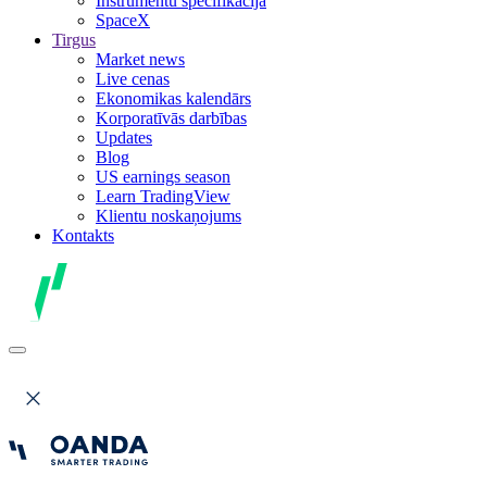
Instrumentu specifikācija
SpaceX
Tirgus
Market news
Live cenas
Ekonomikas kalendārs
Korporatīvās darbības
Updates
Blog
US earnings season
Learn TradingView
Klientu noskaņojums
Kontakts