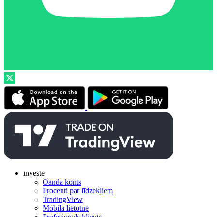
investē
Oanda konts
Procenti par līdzekļiem
TradingView
Mobilā lietotne
Profesionāls klients