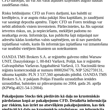
CFD darbojas, un vai Jūs varat atļauties uzņemties augsto naudas
zaudēšanas risku.
Risku brīdinājums: CFD un Forex darījumi, kas balstīti uz
kredītplecu, ir ar augstu riska pakāpi Jūsu kapitālam, jo zaudējumi
var sasniegt depozīta apmēru. Tāpēc CFD un Forex treidings var
nebūt atbilstošs visiem investoriem. Pārliecinieties, ka Jūs saprotat
ietvertos riskus, un, ja nepieciešams, meklējiet padomu no
neatkarīga avota. Informācija, kas publicēta šajā mājaslapā nav
adresēta kādas konkrētas valsts saņēmējiem, un tā nav paredzēta
izplatīšanai valstīs, kurās šīs informācijas izplatīšana vai izmantošana
var neatbilst vietējiem likumiem un noteikumiem
OANDA TMS Brokers S.A. ar reģistrēto galveno mītni Warsaw
UNIT, Daszyńskiego 1, 00-843 Varšavā, Polijā, kas ir reģistrēta
Galvaspilsētas Varšavas Apgabaltiesā Varšavā, 13. Nacionālā tiesu
reģistra komercnodaļā ar numuru 0000204776, NIP 5262759131,
sākuma kapitāls: PLN 3 537,560 apmaksāts pilnībā. OANDA TMS
Brokers S.A. ir pakļauts Polijas Finanšu uzraudzības iestādes
uzraudzībai, balstoties uz pilnvarojumu no 2004. gada 26. aprīļa
(KPWig-4021-54-1/2004).
Pakalpojums Stocks tiek piedāvāts kā daļa no krusteniskās
pārdošanas kopā ar pakalpojumu CFD. Detalizēta informācija
par riskiem, kas izriet no atsevišķiem pakalpojumiem, kas tiek
piedāvāti kā daļa no krusteniskās pārdošanas, un informācija