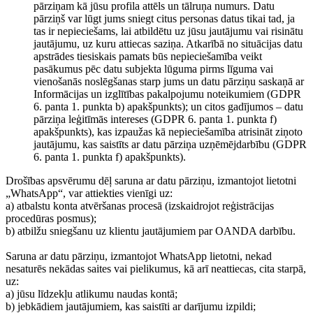
pārziņam kā jūsu profila attēls un tālruņa numurs. Datu
pārziņš var lūgt jums sniegt citus personas datus tikai tad, ja
tas ir nepieciešams, lai atbildētu uz jūsu jautājumu vai risinātu
jautājumu, uz kuru attiecas saziņa. Atkarībā no situācijas datu
apstrādes tiesiskais pamats būs nepieciešamība veikt
pasākumus pēc datu subjekta lūguma pirms līguma vai
vienošanās noslēgšanas starp jums un datu pārziņu saskaņā ar
Informācijas un izglītības pakalpojumu noteikumiem (GDPR
6. panta 1. punkta b) apakšpunkts); un citos gadījumos – datu
pārziņa leģitīmās intereses (GDPR 6. panta 1. punkta f)
apakšpunkts), kas izpaužas kā nepieciešamība atrisināt ziņoto
jautājumu, kas saistīts ar datu pārziņa uzņēmējdarbību (GDPR
6. panta 1. punkta f) apakšpunkts).
Drošības apsvērumu dēļ saruna ar datu pārziņu, izmantojot lietotni
„WhatsApp“, var attiekties vienīgi uz:
a) atbalstu konta atvēršanas procesā (izskaidrojot reģistrācijas
procedūras posmus);
b) atbilžu sniegšanu uz klientu jautājumiem par OANDA darbību.
Saruna ar datu pārziņu, izmantojot WhatsApp lietotni, nekad
nesaturēs nekādas saites vai pielikumus, kā arī neattiecas, cita starpā,
uz:
a) jūsu līdzekļu atlikumu naudas kontā;
b) jebkādiem jautājumiem, kas saistīti ar darījumu izpildi;