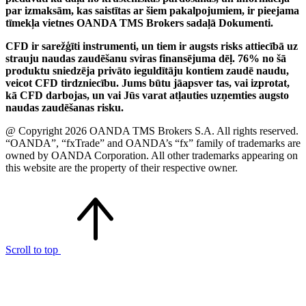
par izmaksām, kas saistītas ar šiem pakalpojumiem, ir pieejama
tīmekļa vietnes OANDA TMS Brokers sadaļā Dokumenti.
CFD ir sarežģīti instrumenti, un tiem ir augsts risks attiecībā uz
strauju naudas zaudēšanu sviras finansējuma dēļ. 76% no šā
produktu sniedzēja privāto ieguldītāju kontiem zaudē naudu,
veicot CFD tirdzniecību. Jums būtu jāapsver tas, vai izprotat,
kā CFD darbojas, un vai Jūs varat atļauties uzņemties augsto
naudas zaudēšanas risku.
@ Copyright 2026 OANDA TMS Brokers S.A. All rights reserved.
“OANDA”, “fxTrade” and OANDA’s “fx” family of trademarks are
owned by OANDA Corporation. All other trademarks appearing on
this website are the property of their respective owner.
Scroll to top