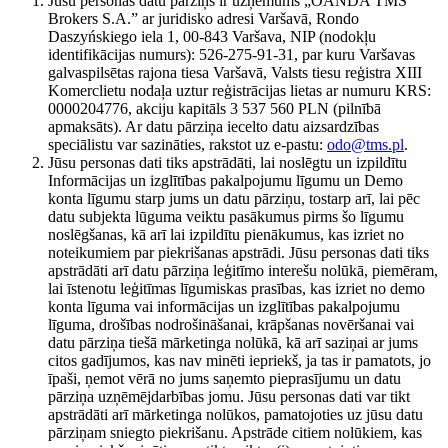
Jūsu personas datu pārziņš ir uzņēmums „OANDA TMS
Brokers S.A.” ar juridisko adresi Varšavā, Rondo
Daszyńskiego iela 1, 00-843 Varšava, NIP (nodokļu
identifikācijas numurs): 526-275-91-31, par kuru Varšavas
galvaspilsētas rajona tiesa Varšavā, Valsts tiesu reģistra XIII
Komerclietu nodaļa uztur reģistrācijas lietas ar numuru KRS:
0000204776, akciju kapitāls 3 537 560 PLN (pilnībā
apmaksāts). Ar datu pārziņa iecelto datu aizsardzības
speciālistu var sazināties, rakstot uz e-pastu:
odo@tms.pl
.
Jūsu personas dati tiks apstrādāti, lai noslēgtu un izpildītu
Informācijas un izglītības pakalpojumu līgumu un Demo
konta līgumu starp jums un datu pārziņu, tostarp arī, lai pēc
datu subjekta lūguma veiktu pasākumus pirms šo līgumu
noslēgšanas, kā arī lai izpildītu pienākumus, kas izriet no
noteikumiem par piekrišanas apstrādi. Jūsu personas dati tiks
apstrādāti arī datu pārziņa leģitīmo interešu nolūkā, piemēram,
lai īstenotu leģitīmas līgumiskas prasības, kas izriet no demo
konta līguma vai informācijas un izglītības pakalpojumu
līguma, drošības nodrošināšanai, krāpšanas novēršanai vai
datu pārziņa tiešā mārketinga nolūkā, kā arī saziņai ar jums
citos gadījumos, kas nav minēti iepriekš, ja tas ir pamatots, jo
īpaši, ņemot vērā no jums saņemto pieprasījumu un datu
pārziņa uzņēmējdarbības jomu. Jūsu personas dati var tikt
apstrādāti arī mārketinga nolūkos, pamatojoties uz jūsu datu
pārziņam sniegto piekrišanu. Apstrāde citiem nolūkiem, kas