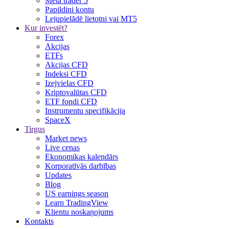
Meta trader 5
Papildini kontu
Lejupielādē lietotni vai MT5
Kur investēt?
Forex
Akcijas
ETFs
Akcijas CFD
Indeksi CFD
Izejvielas CFD
Kriptovalūtas CFD
ETF fondi CFD
Instrumentu specifikācija
SpaceX
Tirgus
Market news
Live cenas
Ekonomikas kalendārs
Korporatīvās darbības
Updates
Blog
US earnings season
Learn TradingView
Klientu noskaņojums
Kontakts