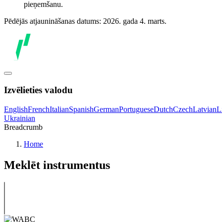
pieņemšanu.
Pēdējās atjaunināšanas datums: 2026. gada 4. marts.
Izvēlieties valodu
English
French
Italian
Spanish
German
Portuguese
Dutch
Czech
Latvian
L
Ukrainian
Breadcrumb
Home
Meklēt instrumentus