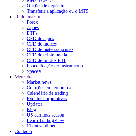
MetaTrader 5
Opções de depósito
Transferir a aplicação ou o MT5
Onde investir
Forex
Ações
ETFs
CFD de ações
CFD de índices
CFD de matérias-primas
CFD de criptomoeda
CFD de fundos ETF
Especificação do instrumento
SpaceX
Mercado
Market news
Cotações em tempo real
Calendário de trading
Eventos corporativos
Updates
Blog
US earnings season
Learn TradingView
Client sentiment
Contacto