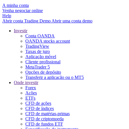
A minha conta
Venha negociar online
Help
Abrir conta
Trading
Demo
Abrir uma conta demo
Investir
Conta OANDA
OANDA stocks account
TradingView
Taxas de juro
Aplicação móvel
Cliente profissional
MetaTrader 5
Opções de depósito
Transferir a aplicação ou o MT5
Onde investir
Forex
Ações
ETFs
CFD de ações
CFD de índices
CFD de matérias-primas
CFD de criptomoeda
CFD de fundos ETF