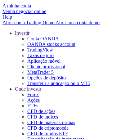
A minha conta
Venha negociar online
Help
Abrir conta
Trading
Demo
Abrir uma conta demo
Investir
Conta OANDA
OANDA stocks account
TradingView
Taxas de juro
Aplicação móvel
Cliente profissional
MetaTrader 5
Opções de depósito
Transferir a aplicação ou o MT5
Onde investir
Forex
Ações
ETFs
CFD de ações
CFD de índices
CFD de matérias-primas
CFD de criptomoeda
CFD de fundos ETF