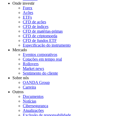
Onde investir
Forex
Ações
ETFs
CFD de ações
CFD de índices
CFD de matérias-primas
CFD de criptomoeda
CFD de fundos ETF
Especificação do instrumento
Mercado
Eventos corporativos
Cotações em tempo real
Rollovers
Market news
Sentimento do cliente
Sobre nós
OANDA Group
Carreira
Outros
Documentos
Notícias
Cibersegurança
Atualizações
Exclusão de responsabilidade