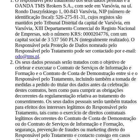
O responsável pelo tratamento dos seus dados pessoais é a
OANDA TMS Brokers S.A., com sede em Varsóvia, na ul.
Rondo Daszyńskiego 1, 00-843 Varsóvia, NIP (número de
identificação fiscal): 526-275-91-31, cujos registos são
mantidos pelo Tribunal Distrital da capital de Varsóvia, em
Varsóvia, XIII Departamento Comercial do Registo Nacional
de Empresas, sob o número KRS: 0000204776, com um
capital social de 3 537 560 PLN (integralmente realizado). O
Responsável pela Proteção de Dados nomeado pelo
Responsável pelo Tratamento pode ser contactado por e-mail:
odo@tms.pl
.
Os seus dados pessoais serão tratados com o objetivo de
celebrar e executar o Contrato de Serviços de Informação e
Formação e o Contrato de Conta de Demonstração entre si e o
Responsável pelo Tratamento, incluindo também a tomada de
medidas a pedido do titular dos dados antes da celebração
destes contratos, bem como para cumprir as obrigações
decorrentes da regulamentação relativa ao tratamento do
consentimento. Os seus dados pessoais serão também tratados
para efeitos dos interesses legítimos do Responsável pelo
Tratamento, tais como o exercício de direitos contratuais
legítimos decorrentes do Contrato de Conta de Demonstração
ou do Contrato de Serviços de Informação e Formação,
segurança, prevenção de fraudes ou marketing direto do
Responsável pelo Tratamento e contacto consigo em casos