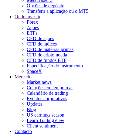
MetaTrader 5
Opções de depósito
Transferir a aplicação ou o MT5
Onde investir
Forex
Ações
ETFs
CFD de ações
CFD de índices
CFD de matérias-primas
CFD de criptomoeda
CFD de fundos ETF
Especificação do instrumento
SpaceX
Mercado
Market news
Cotações em tempo real
Calendário de trading
Eventos corporativos
Updates
Blog
US earnings season
Learn TradingView
Client sentiment
Contacto