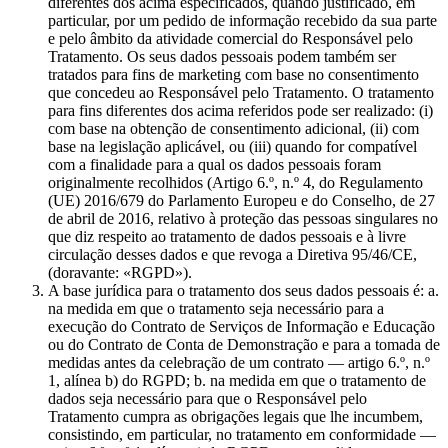
diferentes dos acima especificados, quando justificado, em
particular, por um pedido de informação recebido da sua parte
e pelo âmbito da atividade comercial do Responsável pelo
Tratamento. Os seus dados pessoais podem também ser
tratados para fins de marketing com base no consentimento
que concedeu ao Responsável pelo Tratamento. O tratamento
para fins diferentes dos acima referidos pode ser realizado: (i)
com base na obtenção de consentimento adicional, (ii) com
base na legislação aplicável, ou (iii) quando for compatível
com a finalidade para a qual os dados pessoais foram
originalmente recolhidos (Artigo 6.º, n.º 4, do Regulamento
(UE) 2016/679 do Parlamento Europeu e do Conselho, de 27
de abril de 2016, relativo à proteção das pessoas singulares no
que diz respeito ao tratamento de dados pessoais e à livre
circulação desses dados e que revoga a Diretiva 95/46/CE,
(doravante: «RGPD»).
A base jurídica para o tratamento dos seus dados pessoais é: a.
na medida em que o tratamento seja necessário para a
execução do Contrato de Serviços de Informação e Educação
ou do Contrato de Conta de Demonstração e para a tomada de
medidas antes da celebração de um contrato — artigo 6.º, n.º
1, alínea b) do RGPD; b. na medida em que o tratamento de
dados seja necessário para que o Responsável pelo
Tratamento cumpra as obrigações legais que lhe incumbem,
consistindo, em particular, no tratamento em conformidade —