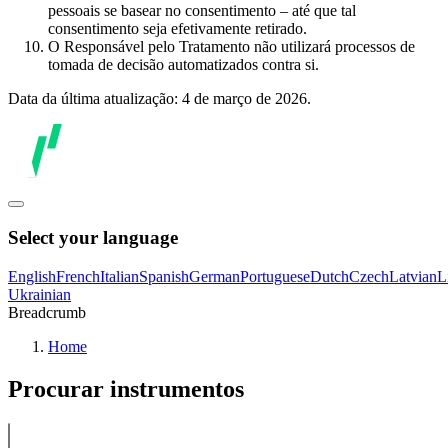
pessoais se basear no consentimento – até que tal
consentimento seja efetivamente retirado.
O Responsável pelo Tratamento não utilizará processos de
tomada de decisão automatizados contra si.
Data da última atualização: 4 de março de 2026.
Select your language
English
French
Italian
Spanish
German
Portuguese
Dutch
Czech
Latvian
L
Ukrainian
Breadcrumb
Home
Procurar instrumentos