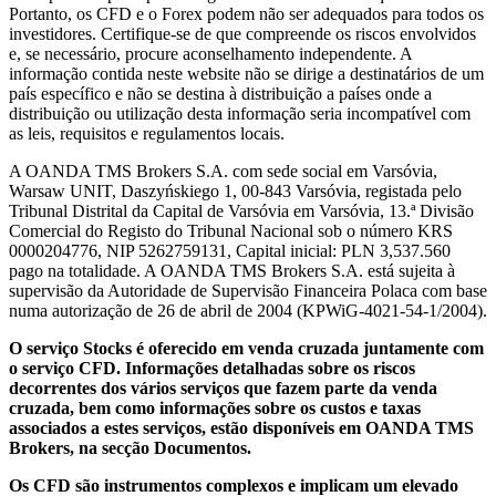
Portanto, os CFD e o Forex podem não ser adequados para todos os
investidores. Certifique-se de que compreende os riscos envolvidos
e, se necessário, procure aconselhamento independente. A
informação contida neste website não se dirige a destinatários de um
país específico e não se destina à distribuição a países onde a
distribuição ou utilização desta informação seria incompatível com
as leis, requisitos e regulamentos locais.
A OANDA TMS Brokers S.A. com sede social em Varsóvia,
Warsaw UNIT, Daszyńskiego 1, 00-843 Varsóvia, registada pelo
Tribunal Distrital da Capital de Varsóvia em Varsóvia, 13.ª Divisão
Comercial do Registo do Tribunal Nacional sob o número KRS
0000204776, NIP 5262759131, Capital inicial: PLN 3,537.560
pago na totalidade. A OANDA TMS Brokers S.A. está sujeita à
supervisão da Autoridade de Supervisão Financeira Polaca com base
numa autorização de 26 de abril de 2004 (KPWiG-4021-54-1/2004).
O serviço Stocks é oferecido em venda cruzada juntamente com
o serviço CFD. Informações detalhadas sobre os riscos
decorrentes dos vários serviços que fazem parte da venda
cruzada, bem como informações sobre os custos e taxas
associados a estes serviços, estão disponíveis em OANDA TMS
Brokers, na secção Documentos.
Os CFD são instrumentos complexos e implicam um elevado