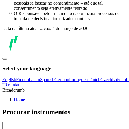
pessoais se basear no consentimento – até que tal
consentimento seja efetivamente retirado.
O Responsável pelo Tratamento não utilizará processos de
tomada de decisão automatizados contra si.
Data da última atualização: 4 de março de 2026.
Select your language
English
French
Italian
Spanish
German
Portuguese
Dutch
Czech
Latvian
L
Ukrainian
Breadcrumb
Home
Procurar instrumentos