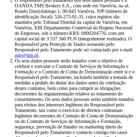
O responsável pelo tratamento dos seus dados pessoais é a
OANDA TMS Brokers S.A., com sede em Varsóvia, na ul.
Rondo Daszyńskiego 1, 00-843 Varsóvia, NIP (número de
identificação fiscal): 526-275-91-31, cujos registos são
mantidos pelo Tribunal Distrital da capital de Varsóvia, em
Varsóvia, XIII Departamento Comercial do Registo Nacional
de Empresas, sob o número KRS: 0000204776, com um
capital social de 3 537 560 PLN (integralmente realizado). O
Responsável pela Proteção de Dados nomeado pelo
Responsável pelo Tratamento pode ser contactado por e-mail:
odo@tms.pl
.
Os seus dados pessoais serão tratados com o objetivo de
celebrar e executar o Contrato de Serviços de Informação e
Formação e o Contrato de Conta de Demonstração entre si e o
Responsável pelo Tratamento, incluindo também a tomada de
medidas a pedido do titular dos dados antes da celebração
destes contratos, bem como para cumprir as obrigações
decorrentes da regulamentação relativa ao tratamento do
consentimento. Os seus dados pessoais serão também tratados
para efeitos dos interesses legítimos do Responsável pelo
Tratamento, tais como o exercício de direitos contratuais
legítimos decorrentes do Contrato de Conta de Demonstração
ou do Contrato de Serviços de Informação e Formação,
segurança, prevenção de fraudes ou marketing direto do
Responsável pelo Tratamento e contacto consigo em casos