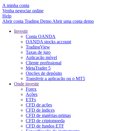
A minha conta
Venha negociar online
Help
Abrir conta
Trading
Demo
Abrir uma conta demo
Investir
Conta OANDA
OANDA stocks account
TradingView
Taxas de juro
Aplicação móvel
Cliente profissional
MetaTrader 5
Opções de depósito
Transferir a aplicação ou o MT5
Onde investir
Forex
Ações
ETFs
CFD de ações
CFD de índices
CFD de matérias-primas
CFD de criptomoeda
CFD de fundos ETF