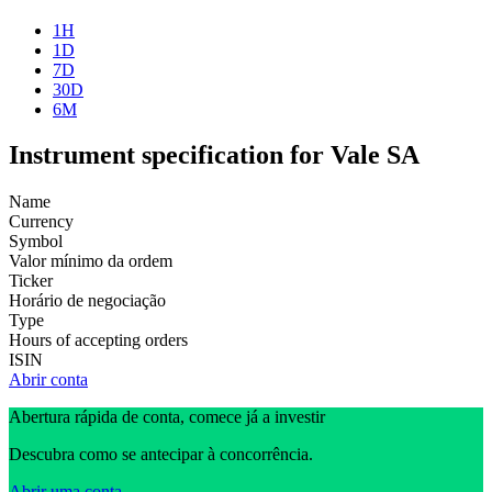
1H
1D
7D
30D
6M
Instrument specification for Vale SA
Name
Currency
Symbol
Valor mínimo da ordem
Ticker
Horário de negociação
Type
Hours of accepting orders
ISIN
Abrir conta
Abertura rápida de conta, comece já a investir
Descubra como se antecipar à concorrência.
Abrir uma conta