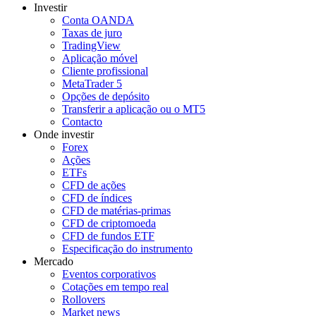
Investir
Conta OANDA
Taxas de juro
TradingView
Aplicação móvel
Cliente profissional
MetaTrader 5
Opções de depósito
Transferir a aplicação ou o MT5
Contacto
Onde investir
Forex
Ações
ETFs
CFD de ações
CFD de índices
CFD de matérias-primas
CFD de criptomoeda
CFD de fundos ETF
Especificação do instrumento
Mercado
Eventos corporativos
Cotações em tempo real
Rollovers
Market news