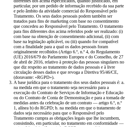
diferentes dos acima especificados, quando justificado, em
particular, por um pedido de informação recebido da sua parte
e pelo âmbito da atividade comercial do Responsável pelo
Tratamento. Os seus dados pessoais podem também ser
tratados para fins de marketing com base no consentimento
que concedeu ao Responsável pelo Tratamento. O tratamento
para fins diferentes dos acima referidos pode ser realizado: (i)
com base na obtenção de consentimento adicional, (ii) com
base na legislação aplicável, ou (iii) quando for compatível
com a finalidade para a qual os dados pessoais foram
originalmente recolhidos (Artigo 6.º, n.º 4, do Regulamento
(UE) 2016/679 do Parlamento Europeu e do Conselho, de 27
de abril de 2016, relativo à proteção das pessoas singulares no
que diz respeito ao tratamento de dados pessoais e à livre
circulação desses dados e que revoga a Diretiva 95/46/CE,
(doravante: «RGPD»).
A base jurídica para o tratamento dos seus dados pessoais é: a.
na medida em que o tratamento seja necessário para a
execução do Contrato de Serviços de Informação e Educação
ou do Contrato de Conta de Demonstração e para a tomada de
medidas antes da celebração de um contrato — artigo 6.º, n.º
1, alínea b) do RGPD; b. na medida em que o tratamento de
dados seja necessário para que o Responsável pelo
Tratamento cumpra as obrigações legais que lhe incumbem,
consistindo, em particular, no tratamento em conformidade —