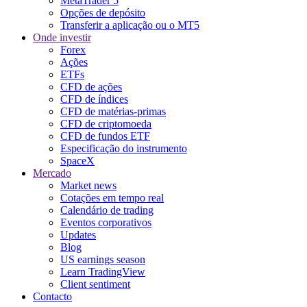
MetaTrader 5
Opções de depósito
Transferir a aplicação ou o MT5
Onde investir
Forex
Ações
ETFs
CFD de ações
CFD de índices
CFD de matérias-primas
CFD de criptomoeda
CFD de fundos ETF
Especificação do instrumento
SpaceX
Mercado
Market news
Cotações em tempo real
Calendário de trading
Eventos corporativos
Updates
Blog
US earnings season
Learn TradingView
Client sentiment
Contacto