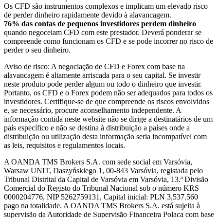
Os CFD são instrumentos complexos e implicam um elevado risco
de perder dinheiro rapidamente devido à alavancagem.
76% das contas de pequenos investidores perdem dinheiro
quando negoceiam CFD com este prestador. Deverá ponderar se
compreende como funcionam os CFD e se pode incorrer no risco de
perder o seu dinheiro.
Aviso de risco: A negociação de CFD e Forex com base na
alavancagem é altamente arriscada para o seu capital. Se investir
neste produto pode perder algum ou todo o dinheiro que investir.
Portanto, os CFD e o Forex podem não ser adequados para todos os
investidores. Certifique-se de que compreende os riscos envolvidos
e, se necessário, procure aconselhamento independente. A
informação contida neste website não se dirige a destinatários de um
país específico e não se destina à distribuição a países onde a
distribuição ou utilização desta informação seria incompatível com
as leis, requisitos e regulamentos locais.
A OANDA TMS Brokers S.A. com sede social em Varsóvia,
Warsaw UNIT, Daszyńskiego 1, 00-843 Varsóvia, registada pelo
Tribunal Distrital da Capital de Varsóvia em Varsóvia, 13.ª Divisão
Comercial do Registo do Tribunal Nacional sob o número KRS
0000204776, NIP 5262759131, Capital inicial: PLN 3,537.560
pago na totalidade. A OANDA TMS Brokers S.A. está sujeita à
supervisão da Autoridade de Supervisão Financeira Polaca com base