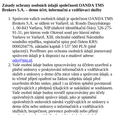
Zásady ochrany osobních údajů společnosti OANDA TMS
Brokers S.A. – demo účet, informační a vzdělávací služby
Správcem vašich osobních údajů je společnost OANDA TMS
Brokers S.A. se sídlem ve Varšavě, ul. Rondo Daszyńskiego
1, 00-843 Varšava, NIP (daňové identifikační číslo): 526-275-
91-31, pro kterou vede Okresní soud pro hlavní město
Varšavu ve Varšavě, XIII. obchodní oddělení Národního
soudního rejstříku, registrační spisy pod číslem KRS:
0000204776, základní kapitál 3 537 560 PLN (plně
splacený). Pověřenec pro ochranu osobních údajů jmenovaný
správcem údajů je k dispozici na e-mailové adrese:
odo@tms.pl
.
Vaše osobní údaje budou zpracovávány za účelem uzavření a
plnění smlouvy o poskytování informačních a vzdělávacích
služeb a smlouvy o demo účtu mezi vámi a správcem údajů, a
to včetně přijetí opatření na žádost subjektu údajů před
uzavřením těchto smluv, jakož i za účelem splnění povinností
vyplývajících z předpisů týkajících se nakládání se souhlasem.
Vaše osobní údaje budou rovněž zpracovávány pro účely
oprávněných zájmů správce údajů, jako je uplatnění
oprávněných smluvních nároků vyplývajících ze smlouvy o
demo účtu nebo smlouvy o informačních a vzdělávacích
službách, bezpečnost, prevence podvodů nebo přímý