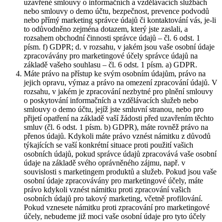
uzavřené smlouvy o informačních a vzdělávacích službách
nebo smlouvy o demo účtu, bezpečnost, prevence podvodů
nebo přímý marketing správce údajů či kontaktování vás, je-li
to odůvodněno zejména dotazem, který jste zaslali, a
rozsahem obchodní činnosti správce údajů – čl. 6 odst. 1
písm. f) GDPR; d. v rozsahu, v jakém jsou vaše osobní údaje
zpracovávány pro marketingové účely správce údajů na
základě vašeho souhlasu – čl. 6 odst. 1 písm. a) GDPR.
Máte právo na přístup ke svým osobním údajům, právo na
jejich opravu, výmaz a právo na omezení zpracování údajů. V
rozsahu, v jakém je zpracování nezbytné pro plnění smlouvy
o poskytování informačních a vzdělávacích služeb nebo
smlouvy o demo účtu, jejíž jste smluvní stranou, nebo pro
přijetí opatření na základě vaší žádosti před uzavřením těchto
smluv (čl. 6 odst. 1 písm. b) GDPR), máte rovněž právo na
přenos údajů. Kdykoli máte právo vznést námitku z důvodů
týkajících se vaší konkrétní situace proti použití vašich
osobních údajů, pokud správce údajů zpracovává vaše osobní
údaje na základě svého oprávněného zájmu, např. v
souvislosti s marketingem produktů a služeb. Pokud jsou vaše
osobní údaje zpracovávány pro marketingové účely, máte
právo kdykoli vznést námitku proti zpracování vašich
osobních údajů pro takový marketing, včetně profilování.
Pokud vznesete námitku proti zpracování pro marketingové
účely, nebudeme již moci vaše osobní údaje pro tyto účely