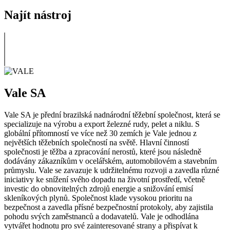
Najít nástroj
Vale SA
Vale SA je přední brazilská nadnárodní těžební společnost, která se
specializuje na výrobu a export železné rudy, pelet a niklu. S
globální přítomností ve více než 30 zemích je Vale jednou z
největších těžebních společností na světě. Hlavní činností
společnosti je těžba a zpracování nerostů, které jsou následně
dodávány zákazníkům v ocelářském, automobilovém a stavebním
průmyslu. Vale se zavazuje k udržitelnému rozvoji a zavedla různé
iniciativy ke snížení svého dopadu na životní prostředí, včetně
investic do obnovitelných zdrojů energie a snižování emisí
skleníkových plynů. Společnost klade vysokou prioritu na
bezpečnost a zavedla přísné bezpečnostní protokoly, aby zajistila
pohodu svých zaměstnanců a dodavatelů. Vale je odhodlána
vytvářet hodnotu pro své zainteresované strany a přispívat k