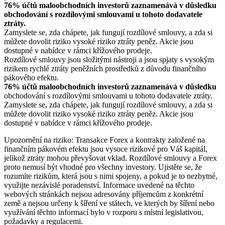
76% účtů maloobchodních investorů zaznamenává v důsledku
obchodování s rozdílovými smlouvami u tohoto dodavatele
ztráty.
Zamyslete se, zda chápete, jak fungují rozdílové smlouvy, a zda si
můžete dovolit riziko vysoké riziko ztráty peněz. Akcie jsou
dostupné v nabídce v rámci křížového prodeje.
Rozdílové smlouvy jsou složitými nástroji a jsou spjaty s vysokým
rizikem rychlé ztráty peněžních prostředků z důvodu finančního
pákového efektu.
76% účtů maloobchodních investorů zaznamenává v důsledku
obchodování s rozdílovými smlouvami u tohoto dodavatele ztráty.
Zamyslete se, zda chápete, jak fungují rozdílové smlouvy, a zda si
můžete dovolit riziko vysoké riziko ztráty peněz. Akcie jsou
dostupné v nabídce v rámci křížového prodeje.
Upozornění na riziko: Transakce Forex a kontrakty založené na
finančním pákovém efektu jsou vysoce rizikové pro Váš kapitál,
jelikož ztráty mohou převyšovat vklad. Rozdílové smlouvy a Forex
proto nemusí být vhodné pro všechny investory. Ujistěte se, že
rozumíte rizikům, která jsou s nimi spojeny, a pokud je to nezbytné,
využijte nezávislé poradenství. Informace uvedené na těchto
webových stránkách nejsou adresovány příjemcům z konkrétní
země a nejsou určeny k šíření ve státech, ve kterých by šíření nebo
využívání těchto informací bylo v rozporu s místní legislativou,
požadavky a regulacemi.