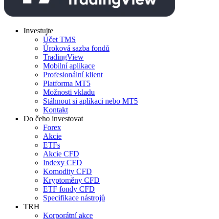
Investujte
Účet TMS
Úroková sazba fondů
TradingView
Mobilní aplikace
Profesionální klient
Platforma MT5
Možnosti vkladu
Stáhnout si aplikaci nebo MT5
Kontakt
Do čeho investovat
Forex
Akcie
ETFs
Akcie CFD
Indexy CFD
Komodity CFD
Kryptoměny CFD
ETF fondy CFD
Specifikace nástrojů
TRH
Korporátní akce