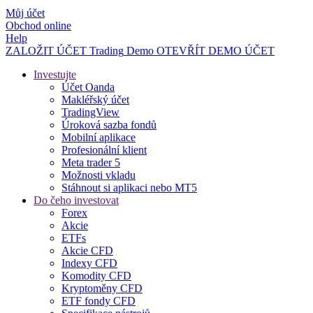
Můj účet
Obchod online
Help
ZALOŽIT ÚČET
Trading
Demo
OTEVŘÍT DEMO ÚČET
Investujte
Účet Oanda
Makléřský účet
TradingView
Úroková sazba fondů
Mobilní aplikace
Profesionální klient
Meta trader 5
Možnosti vkladu
Stáhnout si aplikaci nebo MT5
Do čeho investovat
Forex
Akcie
ETFs
Akcie CFD
Indexy CFD
Komodity CFD
Kryptoměny CFD
ETF fondy CFD