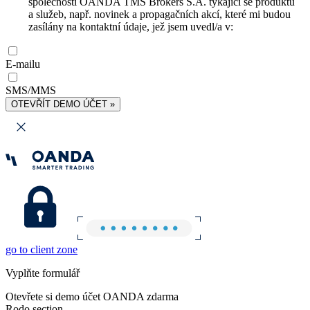
společnosti OANDA TMS Brokers S.A. týkající se produktů
a služeb, např. novinek a propagačních akcí, které mi budou
zasílány na kontaktní údaje, jež jsem uvedl/a v:
E-mailu
SMS/MMS
OTEVŘÍT DEMO ÚČET »
go to client zone
Vyplňte formulář
Otevřete si demo účet OANDA zdarma
Rodo section