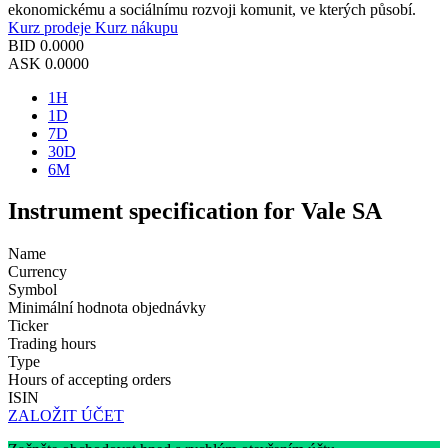
ekonomickému a sociálnímu rozvoji komunit, ve kterých působí.
Kurz prodeje
Kurz nákupu
BID
0.0000
ASK
0.0000
1H
1D
7D
30D
6M
Instrument specification for Vale SA
Name
Currency
Symbol
Minimální hodnota objednávky
Ticker
Trading hours
Type
Hours of accepting orders
ISIN
ZALOŽIT ÚČET