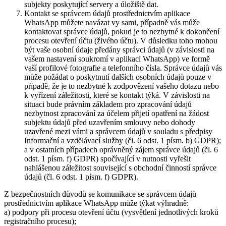
subjekty poskytující servery a úložiště dat.
Kontakt se správcem údajů prostřednictvím aplikace
WhatsApp můžete navázat vy sami, případně vás může
kontaktovat správce údajů, pokud je to nezbytné k dokončení
procesu otevření účtu (živého účtu). V důsledku toho mohou
být vaše osobní údaje předány správci údajů (v závislosti na
vašem nastavení soukromí v aplikaci WhatsApp) ve formě
vaší profilové fotografie a telefonního čísla. Správce údajů vás
může požádat o poskytnutí dalších osobních údajů pouze v
případě, že je to nezbytné k zodpovězení vašeho dotazu nebo
k vyřízení záležitosti, které se kontakt týká. V závislosti na
situaci bude právním základem pro zpracování údajů
nezbytnost zpracování za účelem přijetí opatření na žádost
subjektu údajů před uzavřením smlouvy nebo dohody
uzavřené mezi vámi a správcem údajů v souladu s předpisy
Informační a vzdělávací služby (čl. 6 odst. 1 písm. b) GDPR);
a v ostatních případech oprávněný zájem správce údajů (čl. 6
odst. 1 písm. f) GDPR) spočívající v nutnosti vyřešit
nahlášenou záležitost související s obchodní činností správce
údajů (čl. 6 odst. 1 písm. f) GDPR).
Z bezpečnostních důvodů se komunikace se správcem údajů
prostřednictvím aplikace WhatsApp může týkat výhradně:
a) podpory při procesu otevření účtu (vysvětlení jednotlivých kroků
registračního procesu);