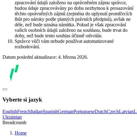
zpracování údajů založeno na oprávněném zájmu správce,
budou údaje zpracovávány po dobu nezbytnou k prosazování
těchto oprávněných zájmů (zejména do uplynutí promlčecích
lhůt pro nároky podle platných právních předpisů), avšak ne
déle, než bude uznána námitka. Pokud je však zpracování
vašich osobních údajů založeno na souhlasu, bude trvat do
doby, než bude tento souhlas účinně odvolán.
Správce vůči vám nebude používat automatizované
rozhodování.
Datum poslední aktualizace: 4. března 2026.
Vyberte si jazyk
English
French
Italian
Spanish
German
Portuguese
Dutch
Czech
Latvian
L
Ukrainian
Breadcrumb
Home