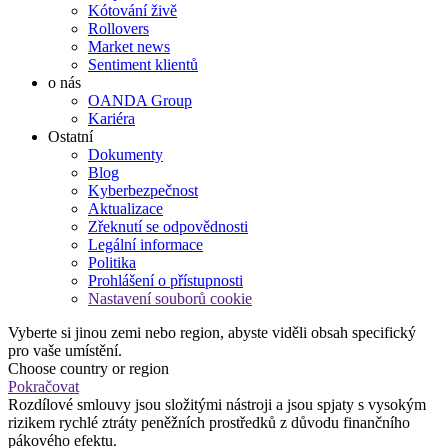
Kótování živě
Rollovers
Market news
Sentiment klientů
o nás
OANDA Group
Kariéra
Ostatní
Dokumenty
Blog
Kyberbezpečnost
Aktualizace
Zřeknutí se odpovědnosti
Legální informace
Politika
Prohlášení o přístupnosti
Nastavení souborů cookie
Vyberte si jinou zemi nebo region, abyste viděli obsah specifický
pro vaše umístění.
Choose country or region
Pokračovat
Rozdílové smlouvy jsou složitými nástroji a jsou spjaty s vysokým
rizikem rychlé ztráty peněžních prostředků z důvodu finančního
pákového efektu.