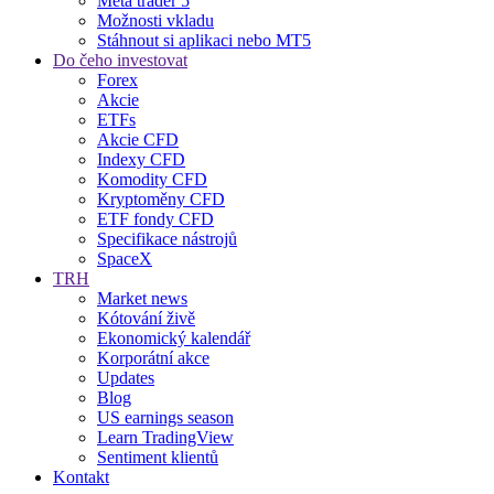
Meta trader 5
Možnosti vkladu
Stáhnout si aplikaci nebo MT5
Do čeho investovat
Forex
Akcie
ETFs
Akcie CFD
Indexy CFD
Komodity CFD
Kryptoměny CFD
ETF fondy CFD
Specifikace nástrojů
SpaceX
TRH
Market news
Kótování živě
Ekonomický kalendář
Korporátní akce
Updates
Blog
US earnings season
Learn TradingView
Sentiment klientů
Kontakt