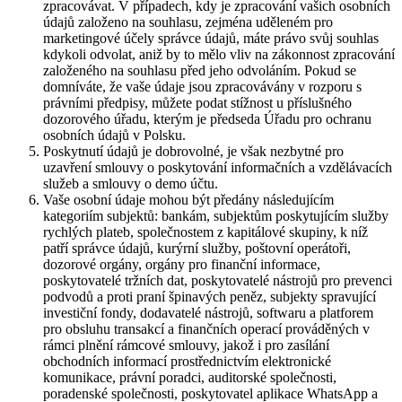
zpracovávat. V případech, kdy je zpracování vašich osobních
údajů založeno na souhlasu, zejména uděleném pro
marketingové účely správce údajů, máte právo svůj souhlas
kdykoli odvolat, aniž by to mělo vliv na zákonnost zpracování
založeného na souhlasu před jeho odvoláním. Pokud se
domníváte, že vaše údaje jsou zpracovávány v rozporu s
právními předpisy, můžete podat stížnost u příslušného
dozorového úřadu, kterým je předseda Úřadu pro ochranu
osobních údajů v Polsku.
Poskytnutí údajů je dobrovolné, je však nezbytné pro
uzavření smlouvy o poskytování informačních a vzdělávacích
služeb a smlouvy o demo účtu.
Vaše osobní údaje mohou být předány následujícím
kategoriím subjektů: bankám, subjektům poskytujícím služby
rychlých plateb, společnostem z kapitálové skupiny, k níž
patří správce údajů, kurýrní služby, poštovní operátoři,
dozorové orgány, orgány pro finanční informace,
poskytovatelé tržních dat, poskytovatelé nástrojů pro prevenci
podvodů a proti praní špinavých peněz, subjekty spravující
investiční fondy, dodavatelé nástrojů, softwaru a platforem
pro obsluhu transakcí a finančních operací prováděných v
rámci plnění rámcové smlouvy, jakož i pro zasílání
obchodních informací prostřednictvím elektronické
komunikace, právní poradci, auditorské společnosti,
poradenské společnosti, poskytovatel aplikace WhatsApp a