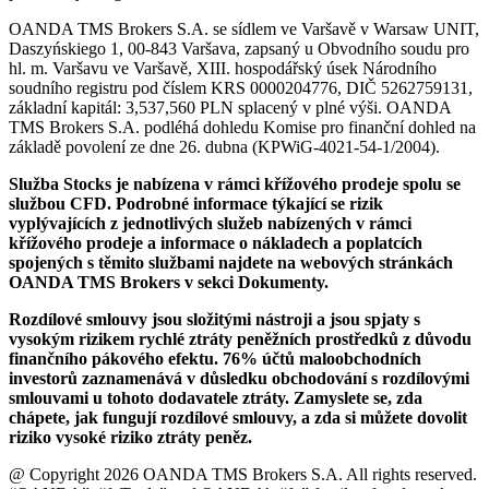
OANDA TMS Brokers S.A. se sídlem ve Varšavě v Warsaw UNIT,
Daszyńskiego 1, 00-843 Varšava, zapsaný u Obvodního soudu pro
hl. m. Varšavu ve Varšavě, XIII. hospodářský úsek Národního
soudního registru pod číslem KRS 0000204776, DIČ 5262759131,
základní kapitál: 3,537,560 PLN splacený v plné výši. OANDA
TMS Brokers S.A. podléhá dohledu Komise pro finanční dohled na
základě povolení ze dne 26. dubna (KPWiG-4021-54-1/2004).
Služba Stocks je nabízena v rámci křížového prodeje spolu se
službou CFD. Podrobné informace týkající se rizik
vyplývajících z jednotlivých služeb nabízených v rámci
křížového prodeje a informace o nákladech a poplatcích
spojených s těmito službami najdete na webových stránkách
OANDA TMS Brokers v sekci Dokumenty.
Rozdílové smlouvy jsou složitými nástroji a jsou spjaty s
vysokým rizikem rychlé ztráty peněžních prostředků z důvodu
finančního pákového efektu. 76% účtů maloobchodních
investorů zaznamenává v důsledku obchodování s rozdílovými
smlouvami u tohoto dodavatele ztráty. Zamyslete se, zda
chápete, jak fungují rozdílové smlouvy, a zda si můžete dovolit
riziko vysoké riziko ztráty peněz.
@ Copyright 2026 OANDA TMS Brokers S.A. All rights reserved.