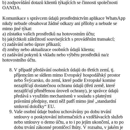
b) zodpovídání dotazů klientů týkajících se činnosti společnosti
OANDA.
Komunikace s správcem údajů prostřednictvím aplikace WhatsApp
nikdy nebude obsahovat žádné odkazy ani přílohy a nebude se
mimo jiné týkat:
a) zůstatku vašich prostředků na hotovostním účtu;
b) jakýchkoli záležitostí souvisejících s prováděním transakcí;
c) zadávání nebo úprav příkazů;
d) změny nebo aktualizace osobních údajů klienta;
e) zadávání pokynů k vkladu nebo výběru prostředků na/z
hotovostního účtu.
V případě předávání osobních údajů do třetích zemí, tj.
příjemcům se sídlem mimo Evropský hospodářský prostor
nebo Švýcarsko, do zemí, které podle Evropské komise
nezajišťují dostatečnou ochranu údajů (třetí země, které
nezajišťují přiměřenou úroveň ochrany), je správce údajů
předává s využitím mechanismů v souladu s platnými
právními předpisy, mezi něž patří mimo jiné „standardní
smluvní doložky“ EU.
Vaše osobní údaje budou uchovávány po dobu trvání
smlouvy o poskytování informačních a vzdělávacích služeb
nebo smlouvy o demo účtu, a to i po jejím ukončení, a to po
dobu trvání zákonné promlčecí lhůty. V rozsahu, v jakém je