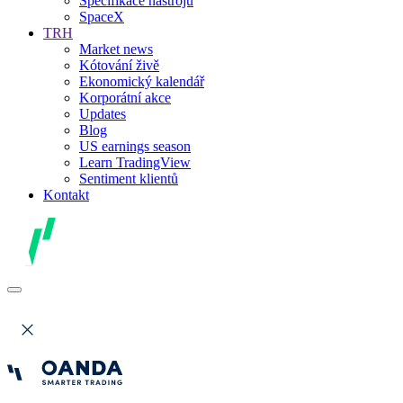
Specifikace nástrojů
SpaceX
TRH
Market news
Kótování živě
Ekonomický kalendář
Korporátní akce
Updates
Blog
US earnings season
Learn TradingView
Sentiment klientů
Kontakt