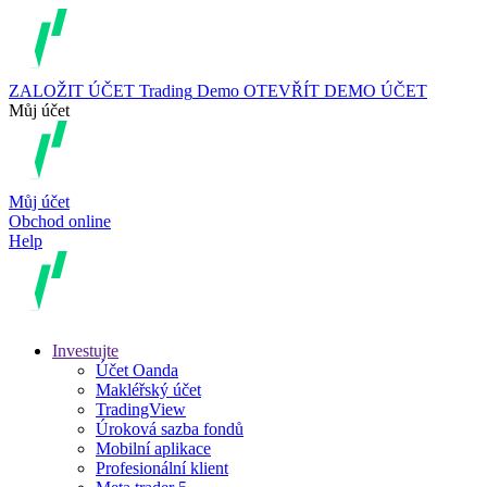
ZALOŽIT ÚČET
Trading
Demo
OTEVŘÍT DEMO ÚČET
Můj účet
Můj účet
Obchod online
Help
Investujte
Účet Oanda
Makléřský účet
TradingView
Úroková sazba fondů
Mobilní aplikace
Profesionální klient