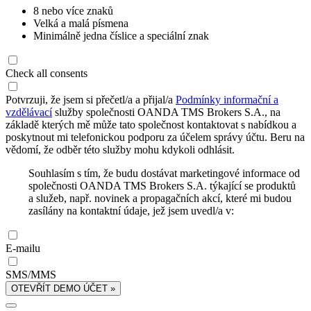
8 nebo více znaků
Velká a malá písmena
Minimálně jedna číslice a speciální znak
Check all consents
Potvrzuji, že jsem si přečetl/a a přijal/a
Podmínky informační a
vzdělávací
služby společnosti OANDA TMS Brokers S.A., na
základě kterých mě může tato společnost kontaktovat s nabídkou a
poskytnout mi telefonickou podporu za účelem správy účtu. Beru na
vědomí, že odběr této služby mohu kdykoli odhlásit.
Souhlasím s tím, že budu dostávat marketingové informace od
společnosti OANDA TMS Brokers S.A. týkající se produktů
a služeb, např. novinek a propagačních akcí, které mi budou
zasílány na kontaktní údaje, jež jsem uvedl/a v:
E-mailu
SMS/MMS
OTEVŘÍT DEMO ÚČET »