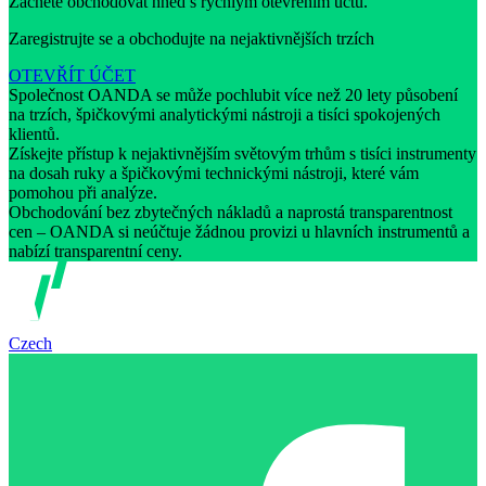
Začněte obchodovat hned s rychlým otevřením účtu.
Zaregistrujte se a obchodujte na nejaktivnějších trzích
OTEVŘÍT ÚČET
Společnost OANDA se může pochlubit více než 20 lety působení
na trzích, špičkovými analytickými nástroji a tisíci spokojených
klientů.
Získejte přístup k nejaktivnějším světovým trhům s tisíci instrumenty
na dosah ruky a špičkovými technickými nástroji, které vám
pomohou při analýze.
Obchodování bez zbytečných nákladů a naprostá transparentnost
cen – OANDA si neúčtuje žádnou provizi u hlavních instrumentů a
nabízí transparentní ceny.
Czech