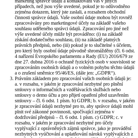
marketing správce údajů a kontaktování vás v jiných
případech, než jsou výše uvedené, pokud je to odůvodněno
zejména dotazem, který jste zaslali, a rozsahem obchodní
činnosti správce údajů. Vaše osobní údaje mohou být rovněž
zpracovávány pro marketingové účely na základě vašeho
souhlasu uděleného správci údajů. Zpracování pro jiné než
výše uvedené účely může být prováděno: (i) na základě
získání dodatečného souhlasu, (ii) na základě platných
právních předpisů, nebo (iii) pokud je to slučitelné s účelem,
pro který byly osobní údaje původně shromážděny (čl. 6 odst.
4 nařízení Evropského parlamentu a Rady (EU) 2016/679 ze
dne 27. dubna 2016 o ochraně fyzických osob v souvislosti se
zpracováním osobních údajů a o volném pohybu těchto údajů
a o zrušení směrnice 95/46/ES, (dále jen: „GDPR“).
Právním základem pro zpracování vašich osobních údajů je:
a. v rozsahu, v jakém je zpracování nezbytné pro plnění
smlouvy o informačních a vzdělávacích službách nebo
smlouvy o demo účtu a pro přijetí opatření před uzavřením
smlouvy – čl. 6 odst. 1 písm. b) GDPR; b. v rozsahu, v jakém
je zpracování údajů nezbytné pro to, aby správce údajů mohl
plnit své zákonné povinnosti, spočívající zejména v
dodržování předpisů – čl. 6 odst. 1 písm. c) GDPR; c. v
rozsahu, v jakém je zpracování nezbytné pro účely
vyplývající z oprávněných zájmů správce, jako je provádění
nezbytných vyúčtování a uplatňování nároků vyplývajících z